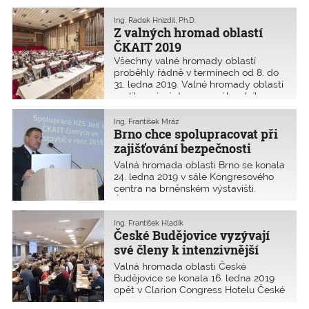
obecně a řešení škod (webinář) •
Vybrané vady, poruchy a nedostatky
Ing. Radek Hnízdil, Ph.D.
staveb (webinář) • Zkušenosti
Z valných hromad oblastí
s rozhodováním orgánu územního
ČKAIT 2019
plánování a stavebního řádu (webinář)
Všechny valné hromady oblastí
• Magazín agentury ČAS (časopis)
proběhly řádně v termínech od 8. do
31. ledna 2019. Valné hromady oblastí
zvolily své zástupce a náhradníky na
Shromáždění delegátů ČKAIT 2019,
kde budou 30. března tradičně
Ing. František Mráz
vyhlášeny i výsledky letošní Ceny
Brno chce spolupracovat při
Inženýrské komory.
zajišťování bezpečnosti
provozu na komunikacích
Valná hromada oblasti Brno se konala
24. ledna 2019 v sále Kongresového
centra na brněnském výstavišti.
Účastnilo se jí 153 členů oblasti,
z celkového počtu 4596 se jednalo
o 3,3 %.
Ing. František Hladík
České Budějovice vyzývají
své členy k intenzivnější
spolupráci
Valná hromada oblasti České
Budějovice se konala 16. ledna 2019
opět v Clarion Congress Hotelu České
Budějovice za účasti 161 členů, to je