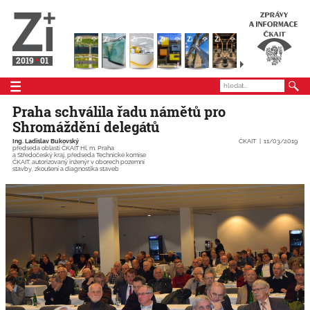
2019
01
Praha schválila řadu námětů pro
Shromáždění delegátů
Ing. Ladislav Bukovský
ČKAIT
11/03/2019
předseda oblasti ČKAIT Hl. m. Praha
a Středočeský kraj, předseda Technické komise
ČKAIT, autorizovaný inženýr v oborech pozemní
stavby, zkoušení a diagnostika staveb