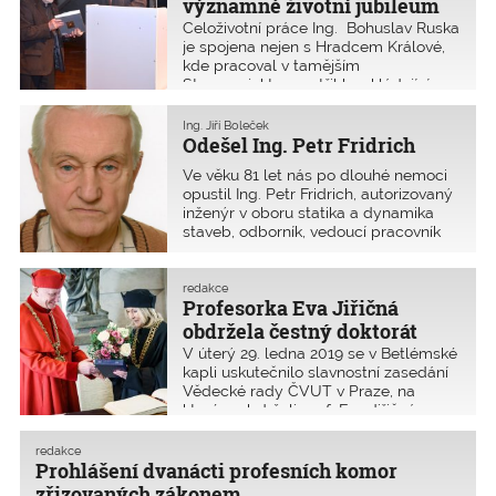
významné životní jubileum
Českou stranu zastupoval
Celoživotní práce Ing. Bohuslav Ruska
místopředseda ČKAIT Ing. Robert
je spojena nejen s Hradcem Králové,
Špalek a Ing. Svatopluk Zídek, člen
kde pracoval v tamějším
Představenstva ČKAIT.
Stavoprojektu a patřil k zakládajícím
členům oblastní pobočky ČSSI.
Ing. Jiří Boleček
Odešel Ing. Petr Fridrich
Ve věku 81 let nás po dlouhé nemoci
opustil Ing. Petr Fridrich, autorizovaný
inženýr v oboru statika a dynamika
staveb, odborník, vedoucí pracovník
a specialista v oboru ocelových
konstrukcí. Ti, co jej znali, na něj
rozhodně nezapomenou. Co dokázal
redakce
Profesorka Eva Jiřičná
po odborné a lidské stránce tu bude
dál, a já doufám, že ještě dlouho.
obdržela čestný doktorát
V úterý 29. ledna 2019 se v Betlémské
kapli uskutečnilo slavnostní zasedání
Vědecké rady ČVUT v Praze, na
kterém obdrželi prof. Eva Jiřičná
a prof. Nejat Olgac čestný titul Doctor
honoris causa.
redakce
Prohlášení dvanácti profesních komor
zřizovaných zákonem