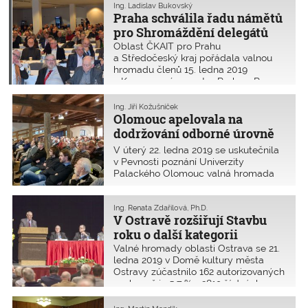
Ing. Ladislav Bukovský
Praha schválila řadu námětů
pro Shromáždění delegátů
Oblast ČKAIT pro Prahu
a Středočeský kraj pořádala valnou
hromadu členů 15. ledna 2019
v Kongresovém centru Praha v Praze-
Nuslích za účasti 283 členů
z celkového počtu 9974
Ing. Jiří Kožušníček
autorizovaných osob (2,92 %).
Olomouc apelovala na
dodržování odborné úrovně
projektů
V úterý 22. ledna 2019 se uskutečnila
v Pevnosti poznání Univerzity
Palackého Olomouc valná hromada
oblasti Olomouc, které se zúčastnilo
122 autorizovaných osob z 1524 členů,
tj. 8 %.
Ing. Renata Zdařilová, Ph.D.
V Ostravě rozšiřují Stavbu
roku o další kategorii
Valné hromady oblasti Ostrava se 21.
ledna 2019 v Domě kultury města
Ostravy zúčastnilo 162 autorizovaných
osob, což je 5,7 % z 2819 řádných
členů oblasti.