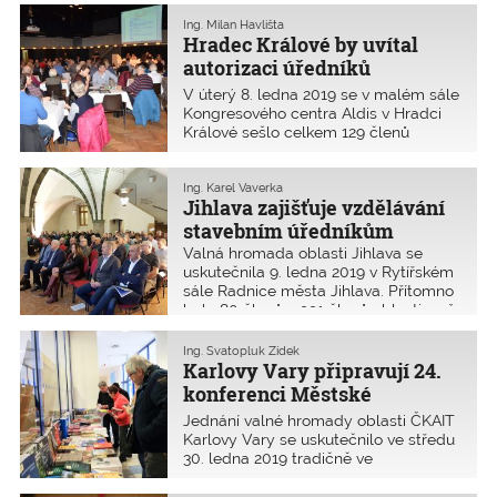
9,1 % z 1768 evidovaných
autorizovaných osob v oblasti,
Ing. Milan Havlišta
Hradec Králové by uvítal
a 16 čestných hostů.
autorizaci úředníků
stavebních úřadů
V úterý 8. ledna 2019 se v malém sále
Kongresového centra Aldis v Hradci
Králové sešlo celkem 129 členů
královéhradecké oblasti na své
dvacáté šesté valné hromadě.
Z celkového počtu 1990 členů to bylo
Ing. Karel Vaverka
Jihlava zajišťuje vzdělávání
6,5 %.
stavebním úředníkům
Valná hromada oblasti Jihlava se
uskutečnila 9. ledna 2019 v Rytířském
sále Radnice města Jihlava. Přítomno
bylo 80 členů z 991 členů oblasti, což
je 8,1 % členské základny oblasti.
Ing. Svatopluk Zídek
Karlovy Vary připravují 24.
konferenci Městské
inženýrství
Jednání valné hromady oblasti ČKAIT
Karlovy Vary se uskutečnilo ve středu
30. ledna 2019 tradičně ve
společenském sále krajské knihovny.
Účastnilo se jí celkem 64 členů ČKAIT,