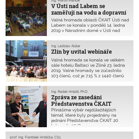
Ing. Martin Mandík
V Ústí nad Labem se
zaměřují na vodu a dopravní
stavitelství
Valná hromada oblasti ČKAIT Ústí nad
Labem se konala v pondělí 14. ledna
2019 v Národním domě v Ústí nad
Labem. Zúčastnilo se jí 96 z celkových
1774 autorizovaných osob, což je 5,4 %.
Ing. Ladislav Alster
Zlín by uvítal webináře
Valná hromada se konala ve velkém
sále hotelu Baltaci ve Zlíně 23. ledna
2019. Valné hromady se zúčastnilo
103 členů, což je 7,15 % z 1440 členů
oblasti.
Ing. Radek Hnízdil, Ph.D.
Zpráva ze zasedání
Představenstva ČKAIT
Přinášíme výběr nejdůležitějších
témat, které byly projednány na
jednání Představenstva ČKAIT 20.
listopadu 2018.
prof. Ing. František Hrdlička, CSc.