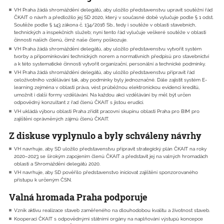
VH Praha žádá shromáždění delegátů, aby uložilo představenstvu upravit soutěžní řád
ČKAIT o návrh a předložilo jej SD 2020, který v současné době vylučuje podle § 1 odst.
Soutěže podle § 143 zákona č. 134/2016 Sb., tedy i soutěže v oblasti stavebních,
technických a inspekčních služeb; nyní tento řád vylučuje veškeré soutěže v oblasti
činnosti našich členů, čímž naše členy poškozuje.
VH Praha žádá shromáždění delegátů, aby uložilo představenstvu vytvořit systém
tvorby a připomínkování technických norem a normativních předpisů pro stavebnictví
a k této systematické činnosti vytvořit organizační, personální a technické podmínky.
VH Praha žádá shromáždění delegátů, aby uložilo představenstvu připravit řád
celoživotního vzdělávání tak, aby podmínky byly jednoznačné. Dále zajistit systém E-
learning zejména v oblasti práva, vést průběžnou elektronickou evidenci kreditů,
umožnit i další formy vzdělávání. Na každou akci vzdělávání by měl být určen
odpovědný konzultant z řad členů ČKAIT s jistou erudicí.
VH ukládá výboru oblasti Praha zřídit pracovní skupinu oblasti Praha pro BIM pro
zajištění oprávněných zájmů členů ČKAIT.
Z diskuse vyplynulo a byly schváleny návrhy
VH navrhuje, aby SD uložilo představenstvu připravit strategický plán ČKAIT na roky
2020–2023 se širokým zapojením členů ČKAIT a představit jej na valných hromadách
oblastí a Shromáždění delegátů 2020.
VH navrhuje, aby SD pověřilo představenstvo iniciovat zajištění sponzorovaného
přístupu k určeným ČSN.
Valná hromada Praha podporuje
Vznik aktivu realizace staveb zaměřeného na dlouhodobou kvalitu a životnost staveb.
Kooperaci ČKAIT s odpovědnými státními orgány na naplňování výstupů koncepce