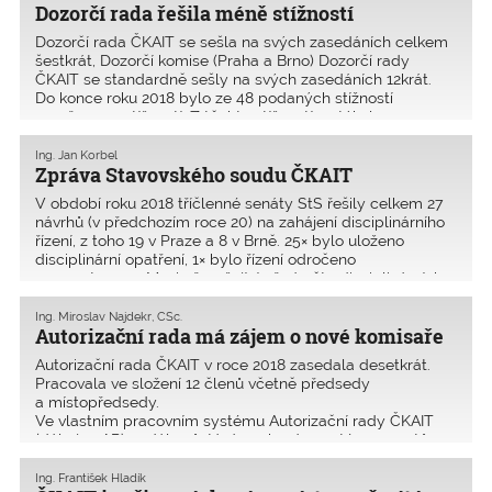
Dozorčí rada řešila méně stížností
Dozorčí rada ČKAIT se sešla na svých zasedáních celkem
šestkrát, Dozorčí komise (Praha a Brno) Dozorčí rady
ČKAIT se standardně sešly na svých zasedáních 12krát.
Do konce roku 2018 bylo ze 48 podaných stížností
uzavřeno 32 stížností. Z těchto stížností se týkalo 30
profesního pochybení a dvě etického. V deseti případech
podala Dozorčí rada Návrh na zahájení disciplinárního
Ing. Jan Korbel
Zpráva Stavovského soudu ČKAIT
řízení ke Stavovskému soudu ČKAIT. V ostatních případech
došlo k zastavení šetření nebo k odložení kauzy.
V období roku 2018 tříčlenné senáty StS řešily celkem 27
návrhů (v předchozím roce 20) na zahájení disciplinárního
řízení, z toho 19 v Praze a 8 v Brně. 25× bylo uloženo
disciplinární opatření, 1× bylo řízení odročeno
a 1× zastaveno. Mezi převažující předměty disciplinárních
řízení lze trvale uvést vady projektové dokumentace
a realizace staveb v oboru pozemní stavby.
Ing. Miroslav Najdekr, CSc.
Autorizační rada má zájem o nové komisaře
Autorizační rada ČKAIT v roce 2018 zasedala desetkrát.
Pracovala ve složení 12 členů včetně předsedy
a místopředsedy.
Ve vlastním pracovním systému Autorizační rady ČKAIT
(dále jen AR) nadále zůstává zachován systém garantů pro
jednotlivé obory, který se plně osvědčil v minulosti, a nebyl
tudíž důvod ke změně tohoto organizačního modelu.
Ing. František Hladík