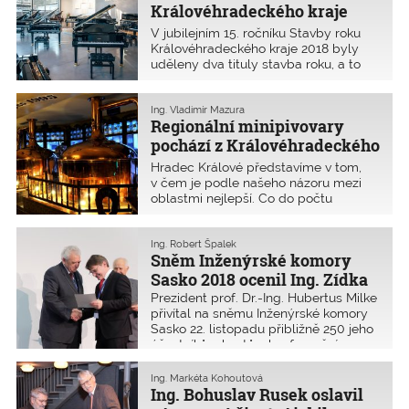
Královéhradeckého kraje
134/2016 Sb., o zadávání veřejných zakázek).
2018
V jubilejním 15. ročníku Stavby roku
Královéhradeckého kraje 2018 byly
uděleny dva tituly stavba roku, a to
stavebním úpravám stávající výrobní
haly J v areálu firmy Petrof a Stezce
korunami stromů Krkonoše. Dále byla
Ing. Vladimír Mazura
Regionální minipivovary
udělena tři čestná uznání.
pochází z Královéhradeckého
kraje
Hradec Králové představíme v tom,
v čem je podle našeho názoru mezi
oblastmi nejlepší. Co do počtu
autorizovaných osob (na konci roku
2018 přibližně 1990 členů) jsme sice
čtvrtí v pořadí, ale jedničkou jsme
Ing. Robert Špalek
Sněm Inženýrské komory
určitě v oboru pivovarnictví
a v poslední době zejména
Sasko 2018 ocenil Ing. Zídka
v minipivovarech. Přesvědčte se o tom
Prezident prof. Dr.-Ing. Hubertus Milke
v následujícím textu.
přivítal na sněmu Inženýrské komory
Sasko 22. listopadu přibližně 250 jeho
účastníků a hostů v konferenčním
středisku DGUV Congress
v Drážďanech. Mezi hosty byly
Ing. Markéta Kohoutová
přítomny delegace slovenské, polské
Ing. Bohuslav Rusek oslavil
a bulharské inženýrské komory.