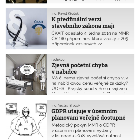
rozvoj (MMR) připravuje Hospodářská
komora.
Ing. Pavel Křeček
K předfinální verzi
stavebního zákona mají
autorizované osoby zásadní
ČKAIT odeslalo 4. ledna 2019 na MMR
připomínky
ČR 186 připomínek, které vzešly z 265
připomínek zaslaných 22
autorizovanými osobami. Vypořádání
odeslaných připomínek se uskutečnilo
ve dnech 4.–8. ledna na MMR ČR.
redakce
Zjevná početní chyba
Ve druhé polovině prosince byla
ČKAIT vyzvána k připomínkování
v nabídce
předfinální verze Věcného záměru
Má či nemá zjevná početní chyba vliv
rekodifikace veřejného stavebního
na nabídkovou cenu veřejné zakázky?
práva, kterou zpracovala Hospodářská
ÚOHS i Krajský soud v Brně říkají ano.
komora ČR.
Nejvyšší správní soud se řídil zdravým
rozumem a řekl, že ne. Zadávací řízení
se tak protáhlo na dlouhých pět let.
Ing. Václav Brožek
GDPR utajuje v územním
plánování veřejně dostupné
informace
Metodický pokyn MMR o GDPR
v územním plánování, vydaný
v listopadu 2018, vyvolává nutnost