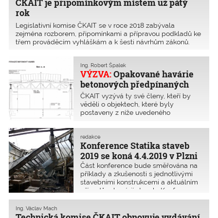
ČKAIT je připomínkovým místem už pátý
rok
Legislativní komise ČKAIT se v roce 2018 zabývala
zejména rozborem, připomínkami a přípravou podkladů ke
třem prováděcím vyhláškám a k šesti návrhům zákonů.
Řádově se jednalo o 136 připomínek, z nichž zhruba
čtvrtina byla akceptována.
Ing. Robert Špalek
Připomínky se týkaly například vyhlášky o obsahu
VÝZVA:
Opakované havárie
projektové dokumentace, návrhu zákona o stavebních
betonových předpínaných
výrobcích, zákona o hospodaření energií, rekodifikace
stavebního práva a řady dalších.
vazníků
ČKAIT vyzývá ty své členy, kteří by
věděli o objektech, které byly
postaveny z níže uvedeného
konstrukčního prvku – předpjatého
železobetonového střešního vazníku,
aby o těchto stavbách informovali
redakce
Konference Statika staveb
příslušné OK ČKAIT.
2019 se koná 4.4.2019 v Plzni
Část konference bude směřována na
příklady a zkušenosti s jednotlivými
stavebními konstrukcemi a aktuálním
případům havárií staveb. Konference
bude věnována také Eurokódům,
zatížení staveb, zásadám navrhování,
Ing. Václav Mach
navrhováním ocelových, betonových a
Technická komise ČKAIT obnovuje vydávání