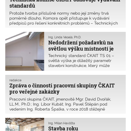
zděných konstrukcí a zakládáním
standardů
staveb.
Protože tvorba příslušné normy nebo její změny trvá
poměrně dlouho, Komora opět přistupuje k vydávání
předpisů pro řešení konkrétních problémů – Technických
standardů ČKAIT. Nepůjde opět o materiály závazné, ale
doporučené. Na základě zkušeností s používáním
Ing. Linda Veselá, Ph.D.
technického standardu může být následně upravena
Nedodržení požadavků na
i technická norma nebo právní předpis.
světlou výšku místností je
častý a vážný problém
Technický standard ČKAIT TS 01 –
světlá výška je důležitý parametr
stavební konstrukce, který může
výrazně ovlivnit její výslednou kvalitu.
Požadavky na minimální světlé výšky
jsou předepsány právními předpisy
redakce
Zpráva o činnosti pracovní skupiny ČKAIT
nebo technickými normami. Tento
standard TS 01/2018 je k dispozici na
pro veřejné zakázky
PROFESIS (link je na konci článku).
Pracovní skupina ČKAIT, jmenovitě Mgr. David Dvořák,
LL.M., Ph.D.; Ing. Libor Kubát; Ing. Pavel Štěpán pod
vedením Ing. Roberta Špalka, v roce 2018 stěžejně
vypořádávala připomínky MMR ČR ke zpracovanému
materiálu Výzva k podání nabídek a zadávací
Ing. Milan Havlišta
dokumentace pro veřejnou zakázku malého rozsahu
Stavba roku
zadávanou mimo zadávací řízení (tj. mimo režim zákona č.