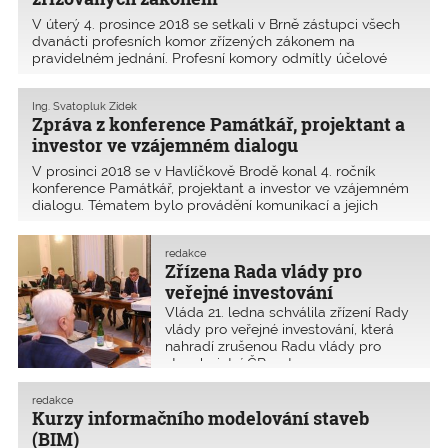
V úterý 4. prosince 2018 se setkali v Brně zástupci všech
dvanácti profesních komor zřízených zákonem na
pravidelném jednání. Profesní komory odmítly účelové
politické zásahy do fungování profesních samospráv.
Z pracovního jednání vzešlo společné prohlášení
Ing. Svatopluk Zídek
formulující 5 bodů k současné situaci.
Zpráva z konference Památkář, projektant a
investor ve vzájemném dialogu
V prosinci 2018 se v Havlíčkově Brodě konal 4. ročník
konference Památkář, projektant a investor ve vzájemném
dialogu. Tématem bylo provádění komunikací a jejich
oprav v historickém veřejném prostoru (používání
vhodných materiálů a technologií z hlediska funkčnosti
redakce
komunikace a zájmů památkové péče) a historické stavby
Zřízena Rada vlády pro
a jejich vliv na bezprostřední okolí.
veřejné investování
Vláda 21. ledna schválila zřízení Rady
vlády pro veřejné investování, která
nahradí zrušenou Radu vlády pro
stavebnictví ČR, ustanovenou v roce
2014. Nová rada by měla koordinovat
velké investiční akce. Uvažuje se také
redakce
se zřízením ministerstva pro veřejné
Kurzy informačního modelování staveb
investice.
(BIM)