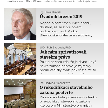
zavádění metody BIM v ČR a na tvorbě a přípravě souvisejících technických norem.
Ing. Pavel Křeček
Úvodník březen 2019
Napadlo nám trochu více sněhu,
doufám, že se zvýší objem
podzemních vod. V okolí
Břevnovského kláštera se objevily
desítky sněhuláků, idyla zimního času
je tady. Využil jsem čas, abych si
prohlédl zasněženou Prahu, je krásná,
JUDr. Petr Svoboda, Ph.D.
Jak nám zprivatizovali
snad si ji nezkazíme. Na Pražský hrad
nejdu, proč se mám nechat pořád
stavební právo
lustrovat jen proto, že se pan Mynář,
Pokud se vám zdá, že je divné, když
nadále bez prověrky, bojí. Ne, v Praze
návrh zákona připravuje zájmový
je pořád něco k vidění. Jel jsem
podnikatelský svaz, pak vězte, že to
vlakem, zadarmo, přes Pražský
divné opravdu je. A důvod? Veřejný
Semmering na Cibulku, úžasný
zájem se může hodně lišit od těch
pohled na Vltavské údolí, Vávrovu
privátních podnikatelských!
Ing. Hedviga Klepáčková
vyhlídku.
O rekodifikaci stavebního
zákona počtvrté
Přinášíme čtvrté pokračování článku
o rekodifikaci stavebního zákona,
kterou pro Ministerstvo pro místní