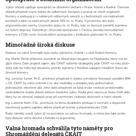
Výbor oblasti zajišťuje spolupráci se středními školami v Praze, Kolíně a Kladně. Členové
oblasti přispívali svými články do odborných časopisů a pracují ve všech orgánech
Komory a zastupují ji i v některých odborných sekcích a v technických normalizačních
komisích a také na záchranných akcích HZS hl. m. Prahy. Významnou akcí bylo
připomínkování návrhu Územního plánu hl. m. Prahy, kde se členové zaměřili zejména
na řešení dopravy. Důležitá je i činorodá spolupráce s Českou asociací konzultačních
inženýrů a ČSSI, nově i konstruktivní spolupráce s Institutem plánování hl. m. Prahy.
Mimořádně široká diskuse
Diskuse na valné hromadě byla zcela výjimečná, zřejmě i v celé historii Komory.
Ing. Martin Perlík přítomné seznámil se Stavařským blogem na Facebooku, který má asi
3500 členů. Dále projevil zájem, aby ČKAIT vytvořila strategický plán ČKAIT na roky 2020–
2023, kde by měly být obsaženy priority zejména z hlediska zapojení mladších členů do
činnosti Komory.
Ing. Jaroslav Synek, Ph.D., přednesl příspěvek k vládou schválené Koncepci zavádění BIM
v ČR. ČKAIT by měla usilovat o to, aby metodiky a předpisy byly jednoznačné,
jednoduché, otevřené atd. Jeho další příspěvek se týkal trvale rostoucí problematiky
nedostatečné kvality staveb během životního cyklu. Podle jeho názoru je třeba zřídit aktiv,
který by se věnoval nejlepší praxi při navrhování, realizaci, dozorech a řízení staveb.
Ing. Lubomír Keim, CSc., promluvil na téma zkvalitnění přístupu k normám a doporučil
navrhnout systém zajištění aktivní účasti při tvorbě a připomínkování ČSN.
Řadu námětů uvedl výbor již na pozvánce na valnou hromadu, a mimo jiné také proto
byla diskuse velmi dlouhá a bohatá na argumenty.
Valná hromada schválila tyto náměty pro
Shromáždění delegátů ČKAIT