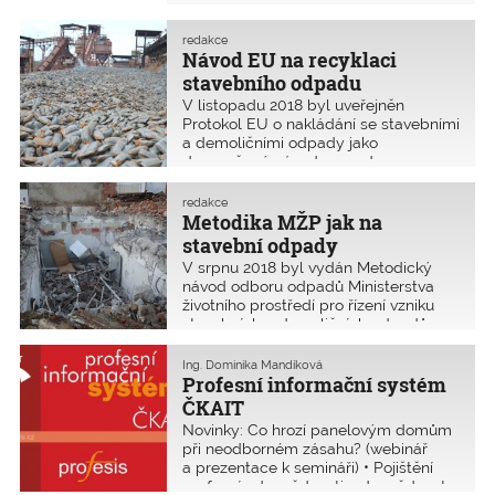
odborné rozpravy, neboť utajuje
osobní údaje, které se stejně musí
zveřejňovat v registru smluv nebo
redakce
Návod EU na recyklaci
v katastru nemovitostí.
stavebního odpadu
V listopadu 2018 byl uveřejněn
Protokol EU o nakládání se stavebními
a demoličními odpady jako
doporučený návod na podporu
recyklace využitelných materiálů ze
stavebních a demoličních odpadů.
redakce
Z hlediska udržitelnosti a kvality života
Metodika MŽP jak na
se jedná o zásadní dokument.
stavební odpady
V srpnu 2018 byl vydán Metodický
návod odboru odpadů Ministerstva
životního prostředí pro řízení vzniku
stavebních a demoličních odpadů
a pro nakládání s nimi.
Ing. Dominika Mandíková
Profesní informační systém
ČKAIT
Novinky: Co hrozí panelovým domům
při neodborném zásahu? (webinář
a prezentace k semináři) • Pojištění
profesní odpovědnosti, odpovědnost