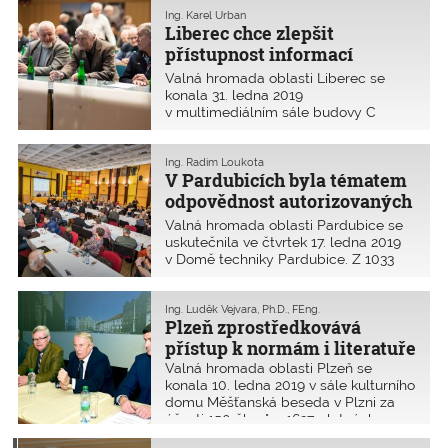
tj. 7,2 % členské základny oblasti, která
Ing. Karel Urban
Liberec chce zlepšit
čítá 893 autorizovaných osob.
přístupnost informací
členské základně
Valná hromada oblasti Liberec se
konala 31. ledna 2019
v multimediálním sále budovy C
Krajského úřadu Libereckého kraje.
Zúčastnilo se jí 88 osob z 1027
autorizovaných členů ČKAIT v této
Ing. Radim Loukota
V Pardubicích byla tématem
oblasti, což je 8,6 %.
odpovědnost autorizovaných
osob
Valná hromada oblasti Pardubice se
uskutečnila ve čtvrtek 17. ledna 2019
v Domě techniky Pardubice. Z 1033
členů se valné hromady zúčastnilo
104, což je 10,06 %.
Ing. Luděk Vejvara, Ph.D., FEng.
Plzeň zprostředkovává
přístup k normám i literatuře
Valná hromada oblasti Plzeň se
konala 10. ledna 2019 v sále kulturního
domu Měšťanská beseda v Plzni za
účasti 150 členů z 1627 platných
autorizovaných osob, což je 9,21 %.