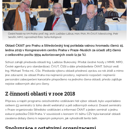
Čestní hosté na VH Praha: prof. Ing. arch. Ladislav Lábus, Hon. FAIA, FA ČVUT, (vlevo) a Ing. Petr
Serafín, MPO, (uprostřed) (foto: Soňa Rafajová)
Oblast ČKAIT pro Prahu a Středočeský kraj pořádala valnou hromadu členů 15.
ledna 2019 v Kongresovém centru Praha v Praze-Nuslích za účasti 283 členů
z celkového počtu 9974 autorizovaných osob (2,92 %).
Schůzi zahájil předseda oblasti Ing. Ladislav Bukovský. Přivítal čestné hosty z MMR, MPO,
České agentury pro standardizaci, ČVUT, ČSSI a dále představitele ČKAIT. Schůzi vedl
Ing. Michael Trnka ml., CSc. Předseda výboru oblasti přednesl zprávu za rok 2018 a mimo
jiné zdůraznil, že oblast Praha má nejmenší prostory, nejmenší rozpočet i nejmenší
personální zabezpečení kanceláře přepočteno na jednoho člena oblasti, přesto zajišťuje
nejvíce odborných akcí pro členy.
Z činnosti oblasti v roce 2018
Přípravu a náplň programů celoživotního vzdělávání řídí výbor oblasti, bylo uspořádáno
celkem 53 seminářů (z toho devět webinářů) a pět odborných exkurzí. Dvacet seminářů
v Praze organizovalo Středisko vzdělávání a informací ČKAIT a jeden seminář a jednu
exkurzi pobočka ČSSI Praha. V souvislosti s koncem VI. běhu CŽV byla kancelář oblasti
zavalena dotazy členů k nejasným pokynům, jak vyhodnotit tento běh.
Spolupráce s ostatními organizacemi