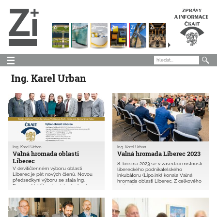
Ing. Karel Urban
Ing. Karel Urban
Ing. Karel Urban
Valná hromada oblasti
Valná hromada Liberec 2023
Liberec
8. března 2023 se v zasedací místnosti
V devítičlenném výboru oblasti
libereckého podnikatelského
Liberec je pět nových členů. Novou
inkubátoru (Lipo.ink) konala Valná
předsedkyní výboru se stala Ing.
hromada oblasti Liberec. Z celkového
Dagmar Vojtíšková, místopředsedou
počtu členů oblasti bylo přítomno 51, tj.
Ing. Jaromír Sedlický. Podle autorizací
4,9 % autorizovaných osob. Bylo
je sedmkrát zastoupen obor Pozemní
zvoleno 6 delegátů na Shromáždění
stavby (IP00, TP00), po jednom Mosty
delegátů 2023.
a inženýrské konstrukce (MI00)
a Dopravní stavby, doprava nekolejová