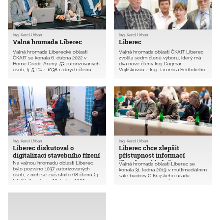
(TD02).
Ing. Karel Urban
Ing. Karel Urban
Valná hromada Liberec
Liberec
Valná hromada Liberecké oblasti
Valná hromada oblasti ČKAIT Liberec
ČKAIT se konala 6. dubna 2022 v
zvolila sedm členů výboru, který má
Home Credit Areny. 53 autorizovaných
dva nové členy Ing. Dagmar
osob, tj. 5,1 % z 1038 řádných členů
Vojtíškovou a Ing. Jaromíra Sedlického
oblasti, zvolilo 6 delegátů SD ČKAIT.
ml. Předsedou výboru oblasti je i
nadále Ing. Karel Urban, nově
zvolenou místopředsedkyní se stala
Ing. Dagmar Vojtíšková.
Ing. Karel Urban
Ing. Karel Urban
Liberec diskutoval o
Liberec chce zlepšit
digitalizaci stavebního řízení
přístupnost informací
členské základně
Na valnou hromadu oblasti Liberec
Valná hromada oblasti Liberec se
bylo pozváno 1037 autorizovaných
konala 31. ledna 2019 v multimediálním
osob, z nich se zúčastnilo 68 členů (tj.
sále budovy C Krajského úřadu
6,6 %). Konala se 30. ledna 2020 v
Libereckého kraje. Zúčastnilo se jí 88
budově KÚ Libereckého kraje v
osob z 1027 autorizovaných členů
Liberci.
ČKAIT v této oblasti, což je 8,6 %.