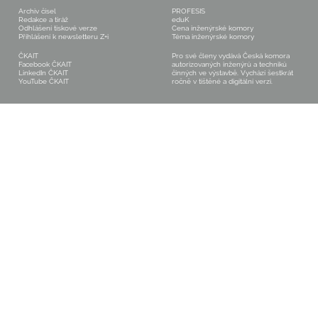
Archiv čísel
PROFESIS
Redakce a tiráž
eduK
Odhlášení tiskové verze
Cena inženýrské komory
Přihlášení k newsletteru Z+i
Téma inženýrské komory
ČKAIT
Pro své členy vydává Česká komora
Facebook ČKAIT
autorizovaných inženýrů a techniků
LinkedIn ČKAIT
činných ve výstavbě. Vychází šestkrát
YouTube ČKAIT
ročně v tištěné a digitální verzi.