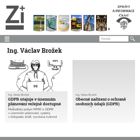
Ing. Václav Brožek
Ing. Václav Brožek
Ing. Václav Brožek
GDPR utajuje v územním
Obecné nařízení o ochraně
plánování veřejně dostupné
osobních údajů (GDPR)
informace
v praxi ČKAIT
Metodický pokyn MMR o GDPR
v územním plánování, vydaný
v listopadu 2018, vyvolává nutnost
odborné rozpravy, neboť utajuje
osobní údaje, které se stejně musí
zveřejňovat v registru smluv nebo
v katastru nemovitostí.