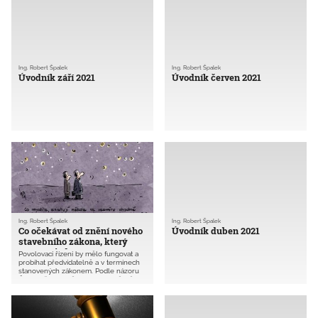
Ing. Robert Špalek
Ing. Robert Špalek
Úvodník září 2021
Úvodník červen 2021
Ing. Robert Špalek
Ing. Robert Špalek
Co očekávat od znění nového
Úvodník duben 2021
stavebního zákona, který
nyní projednává Senát?
Povolovací řízení by mělo fungovat a
probíhat předvídatelně a v termínech
stanovených zákonem. Podle názoru
ČKAIT však právě toto od poměrně
chaoticky poslepovaného nového
stavebního zákona lze očekávat jen
těžko. Situace kolem nového
stavebního zákona je natolik