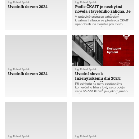
Ing. Robert Špalek
Ing. Robert Špalek
Úvodník červen 2024
Podle ČKAIT je nezbytná
novela stavebního zákona. Je
nutné zrušit retroaktivitu
V polovině srpna se vzhledem
některých jeho částí
k vážnosti situace se předseda ČKAIT
opět obrátil na ministra pro místní
rozvoj Ivana Bartoše. Upozornil ho, že
rozsáhlá rekodifikace stavebního práva
může mít i velmi negativní dopad na
výkonnost celého českého
stavebnictví. ČKAIT požaduje novelu
nového stavebního zákona a navrhuje
zásadní úpravu pravidel pro
přechodné období tak, aby se
zamezilo retroaktivnímu působení
některých jeho částí.
Ing. Robert Špalek
Ing. Robert Špalek
Úvodník červen 2024
Úvodní slovo k
Inženýrskému dni 2024:
Dostupné bydlení
Při pohledu na ceny současného
komerčního trhu s byty se prodejní
cena 60 000 Kč/m² jeví jako z jiného
světa. A přesto lze i dnes v těchto
cenových relacích postavit bytové
domy i s přiměřeným ziskem všech
účastníků výstavby. ČKAIT se tématu
dostupného bydlení věnovala na
konferenci
Inženýrský den
2024
a následně vydala tištěnou
publikaci
Dostupné bydlení
.
Ing. Robert Špalek
Ing. Robert Špalek