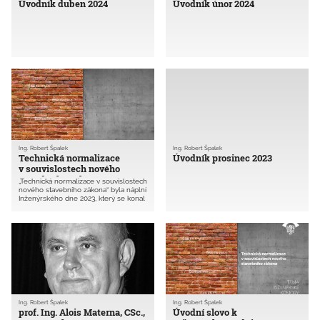
Úvodník duben 2024
Úvodník únor 2024
Ing. Robert Špalek
Ing. Robert Špalek
Technická normalizace
Úvodník prosinec 2023
v souvislostech nového
stavebního zákona
„Technická normalizace v souvislostech
nového stavebního zákona“ byla náplní
Inženýrského dne 2023, který se konal
v listopadu minulého roku. Vzhledem
důležitosti přednesených příspěvků
jsme zpracovali toto téma do
samostatné publikace a do samostatné
digitální přílohy Z+i ČKAIT 1/2024, která
je přístupná nejen pro všechny
autorizované osoby.
Ing. Robert Špalek
Ing. Robert Špalek
prof. Ing. Alois Materna, CSc.,
Úvodní slovo k