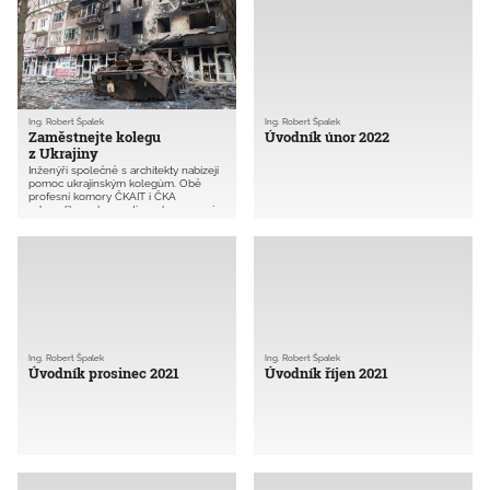
plánování. Byť se u těchto změn může
jevit, že nejsou na první pohled tak
výrazné jak v oblasti stavebního řádu,
je potřeba jim také věnovat pozornost
a hodnotit je z hlediska cílů, k nimž se
rekodifikace veřejného stavebního
práva snažila směřovat.
Ing. Robert Špalek
Ing. Robert Špalek
Zaměstnejte kolegu
Úvodník únor 2022
z Ukrajiny
Inženýři společně s architekty nabízejí
pomoc ukrajinským kolegům. Obě
profesní komory ČKAIT i ČKA
odsoudily ruskou putinovskou agresi
proti Ukrajině. Obě komory společně
tvoří databázi, která nabídne práci
lidem zasaženým důsledky ruské
invaze na Ukrajině.
Ing. Robert Špalek
Ing. Robert Špalek
Úvodník prosinec 2021
Úvodník říjen 2021