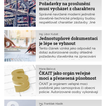
Požadavky na proslunění
Můžou se však lišit v jednotlivých
detailech, které jsou o
musí vycházet z charakteru
zástavby
Správně navržené moderní jednotné
stavebně-technické předpisy budou
respektovat charakter zástavby. Jiné
požadavky na proslunění musí být
v malé vesnici, jiné na okraji města
v nové zástavbě a jiné při nové
Ing. Libor Kubát
Jednostupňové dokumentaci
výstavbě v proluce malé obce
i velkého města. Obecné požadavky
je lépe se vyhnout
na proslunění musí chránit zdraví
Tento článek vzniká jako odpověď na
většiny populace, nikoliv každého
dotaz autorizované osoby ohledně
jednotlivce.
požadavku stavebníka na zpracování
„jednostupňové projektové
dokumentace vč. soupisu prací,
služeb a dodávek“. ČKAIT
Marie Báčová
s poukázáním na věcnou nejasnost
ČKAIT jako orgán veřejné
takto formulovaného smluvního
moci a přenesená působnost
závazku nedoporučuje na tento
státní správy
ČKAIT je orgánem veřejné moci
smluvní požadavek přistupovat.
podobně jako samospráva či obecní
policie. Autorizované osoby vykonávají
přenesenou působnost státní správy
při výkonu vybraných činností ve
výstavbě, které definuje stavební
Ing. František Hladík