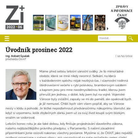
2022
06
Úvodník prosinec 2022
Ing. Robert Špalek
12/12/2022
předseda ČKAIT
Máme před sebou letošní vánoční svátky. Je to mimořádné
období, které se mně nikdy neomrzí. Setkání, na která
v každodenním spěchu nějak nezbývá čas, i slavnostní rodinná
štědrovečerní večeře s rybí polévkou, bramborovým salátem
a kaprem jsou pro mne neodmyslitelnou tradicí, kterou jsem
přerušil jen jednou, v době, kdy jsem byl na vojně. Vojenské
Vánoce byly zvláštní, zapsaly se mi do paměti, ale opakovat bych
je již nemusel. Chtěl bych vám všem popřát, aby se Vánoce
nesly v klidu a pohodě. Je těžké nepodlehnout předvánočnímu nákupnímu šílenství, ale
když si vzpomenu, kolik zbytečných dárků jsem už za svůj život koupil svým blízkým,
snažím se vzdorovat.
Letošní konec roku je ale také dobou, kdy finišuje projednávání stavebního zákona,
našeho nejdůležitějšího právního předpisu, v Parlamentu. S našimi zásadními
připomínkami jsme oslovili nakonec všechny poslance. Myslíme si, že ČKAIT, jako největší
profesní organizace v našem oboru, má upozorňovat na naše požadavky nejen vládní