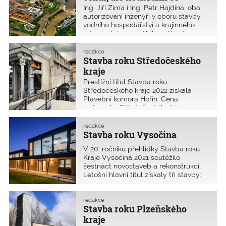
řady poškozených objektů.
Ing. Jiří Zima i Ing. Petr Hajdina, oba
autorizovaní inženýři v oboru stavby
vodního hospodářství a krajinného
inženýrství, se podíleli na likvidaci
a sanaci škod způsobených povodní
v roce 2002 v Ústeckém kraji.
redakce
Stavba roku Středočeského
kraje
Prestižní titul Stavba roku
Středočeského kraje 2022 získala
Plavební komora Hořín. Cena
hejtmanky Středočeského kraje za
přínos Středočeskému kraji 2022 byla
udělena stavbě Lávka přes Labe
redakce
v Nymburce. Obě tyto stavby získaly
Stavba roku Vysočina
i další ocenění, mimo jiné jednu
V 20. ročníku přehlídky Stavba roku
z deseti hlavních cen v celostátní
Kraje Vysočina 2021 soutěžilo
přehlídce Stavba roku 2022.
šestnáct novostaveb a rekonstrukcí.
Letošní hlavní titul získaly tři stavby:
fotbalové kabiny, obvodní oddělení
policie a kolejové úpravy železniční
stanice.
redakce
Stavba roku Plzeňského
kraje