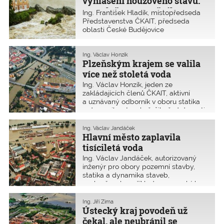
vyhlášení nouzového stavu.
kanceláři, s níž se podílel na
Povodně 2002 změnily
Ing. František Hladík, místopředseda
zabezpečení domů na nábřeží řeky
právní prostředí
Představenstva ČKAIT, předseda
Moravy při rozšíření jejího koryta.
oblasti České Budějovice
a autorizovaná osoba v oboru stavby
vodního hospodářství a krajinného
inženýrství, během povodní v roce
Ing. Václav Honzík
Plzeňským krajem se valila
2002 zasahoval v Jihočeském kraji.
více než stoletá voda
Ing. Václav Honzík, jeden ze
zakládajících členů ČKAIT, aktivní
a uznávaný odborník v oboru statika
a dynamika staveb, řešil před dvaceti
lety přírodní katastrofu a zejména její
následky v Plzni.
Ing. Václav Jandáček
Hlavní město zaplavila
tisíciletá voda
Ing. Václav Jandáček, autorizovaný
inženýr pro obory pozemní stavby,
statika a dynamika staveb,
zachraňoval například cennou sbírku
modelů a jiných trojrozměrných
předmětů Národního technického
Ing. Jiří Zima
muzea z karlínské Invalidovny a se
Ústecký kraj povodeň už
svým týmem se podílel na sanaci
čekal, ale neubránil se