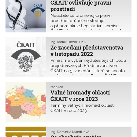
ČKAIT ovlivňuje právní
zákon. Proto je první a základní
povinností autorizovaných osob
prostředí
chránit při výkonu vybraných činností
Neustále se proměňující právní
veřejné zájmy. Stavební zákon
prostředí průběžně sleduje
upravuje rovněž veřejnoprávní
a připomínkuje Legislativní komise
odpovědnost autorizovaných osob.
ČKAIT. Na zasedání č. 9/2022 dne 8.
listopadu 2022 v Praze prodiskutovalo
přítomných 12 členů mimo jiné
Ing. Radek Hnízdil, Ph.D.
podzimní příval zákonů, které jsou
Ze zasedání představenstva
převážně zařazeny na program 45.
v listopadu 2022
schůze Poslanecké sněmovny od 15.
Přinášíme výběr nejdůležitějších bodů
listopadu 2022. Mnohé totiž budou
projednávaných Představenstvem
významně ovlivňovat výkon profese
ČKAIT na 5. zasedání, které se konalo
autorizovaných osob.
24. listopadu 2022 v Praze. ČKAIT
uvažuje o nákupu nové budovy
v Praze.
redakce
Valné hromady oblastí
ČKAIT v roce 2023
Termíny valných hromad oblastí
ČKAIT v roce 2023.
Ing. Dominika Mandíková