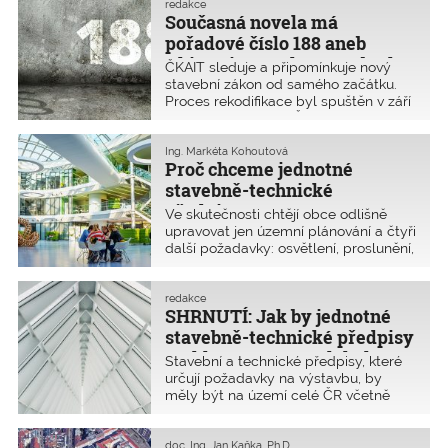
které jsou ve veřejném zájmu
redakce
Současná novela má
a přispěly by k urychlení
a zpřehlednění povolovacích procesů.
pořadové číslo 188 aneb
z historie nového stavebního
ČKAIT sleduje a připomínkuje nový
zákona
stavební zákon od samého začátku.
Proces rekodifikace byl spuštěn v září
2017, kdy byl vládě ČR předložen
věcný záměr vypracovaný MMR. O rok
později schválená verze měla zajistit,
Ing. Markéta Kohoutová
Proč chceme jednotné
aby veřejné stavební právo stanovilo
jednoznačná, jednoduchá,
stavebně-technické
aplikovatelná, vymahatelná
předpisy?
Ve skutečnosti chtějí obce odlišně
a srozumitelná pravidla. Na stránkách
upravovat jen územní plánování a čtyři
www.ckait.cz/rekodifikace
jsou
další požadavky: osvětlení, proslunění,
uloženy všechny dokumenty oficiálně
hluk a parkování, které mají přímý
projednávané v souvislosti s novým
dopad na urbanismus. To by bylo
stavebním zákonem. K datu vydání
možné řešit i v rámci jednotných
redakce
tohoto článku jich bylo již 188.
SHRNUTÍ: Jak by jednotné
stavebně-technických předpisů
Rekodifikaci pravidelně projednávala
prostřednictvím koeficientů a hodnot,
stavebně-technické předpisy
Legislativní komise ČKAIT
které by si města mohla upravovat
mohly reagovat na lokální
a popisujeme ji v téměř každém
Stavební a technické předpisy, které
vlastní vyhláškou odlišně. Ostatní
vydání časopisu Z+i:
specifika?
určují požadavky na výstavbu, by
ustanovení by byla shodná pro celou
měly být na území celé ČR včetně
ČR.
městské zástavby jednotné, neboť
fyzikální parametry a biologické
potřeby člověka jsou všude stejné.
doc. Ing. Jan Kaňka, Ph.D.