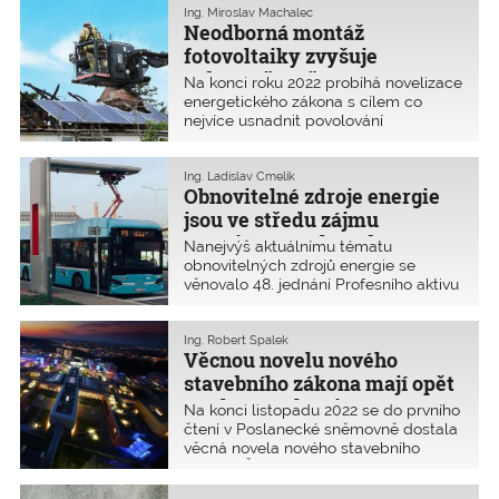
požaduje vybírat zhotovitele podle
Ing. Miroslav Machalec
Neodborná montáž
„ekonomické výhodnosti nabídek“. Ta
se hodnotí na základě poměru
fotovoltaiky zvyšuje
nabídkové ceny a kvality včetně
nebezpečí požáru
Na konci roku 2022 probíhá novelizace
poměru nákladů životního cyklu
energetického zákona s cílem co
a kvality.
nejvíce usnadnit povolování
obnovitelných zdrojů energie. Bohužel
to vypadá, že zákonodárci trochu
zapomínají na požární bezpečnost.
Ing. Ladislav Čmelík
Obnovitelné zdroje energie
Neodborná montáž fotovoltaických
panelů a používání levných
jsou ve středu zájmu
a nesprávných komponentů v celém
autorizovaných osob
Nanejvýš aktuálnímu tématu
systému zvyšují nebezpečí požáru.
obnovitelných zdrojů energie se
Zároveň mohou v již hořícím domě
věnovalo 48. jednání Profesního aktivu
podstatně zkomplikovat a zpomalit
autorizovaných oborů technologická
zásah hasičů.
zařízení staveb (TZS) a technologické
prostředí staveb (TPS) ČKAIT, které se
Ing. Robert Špalek
Věcnou novelu nového
konalo ve dnech 8. listopadu a 9.
listopadu 2022 v hotelu Garni VŠB-TU
stavebního zákona mají opět
Ostrava.
v rukou poslanci
Na konci listopadu 2022 se do prvního
čtení v Poslanecké sněmovně dostala
věcná novela nového stavebního
zákona. ČKAIT bude usilovat o přijetí
šesti svých základních požadavků,