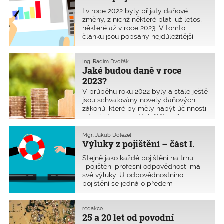
I v roce 2022 byly přijaty daňové
změny, z nichž některé platí už letos,
některé až v roce 2023. V tomto
článku jsou popsány nejdůležitější
změny pro rok 2022 týkající se nejen
daňových zákonů, ale i jiných
povinností souvisejících s daněmi.
Ing. Radim Dvořák
Jaké budou daně v roce
2023?
V průběhu roku 2022 byly a stále ještě
jsou schvalovány novely daňových
zákonů, které by měly nabýt účinnosti
od 1. ledna 2023. Největší změna
bohužel k dnešnímu dni (polovina
listopadu) stále není schválena.
Mgr. Jakub Doležel
Výluky z pojištění – část I.
Stejně jako každé pojištění na trhu,
i pojištění profesní odpovědnosti má
své výluky. U odpovědnostního
pojištění se jedná o předem
stanovené situace či určitá rizika, na
které se v případě vzniku škody
pojištění nevztahuje, případně
redakce
25 a 20 let od povodní
pojišťovna omezuje rozsah jejich