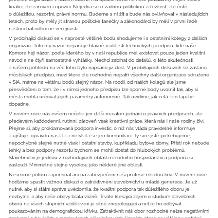
koalici, ale zároveň i opozici. Nejedná se o žádnou politickou záležitost, ale čistě
o důležitou, rezortní, právní normu. Budeme s ní žít a bude nás ovlivňovat v následujících
letech, proto by měly jít stranou politické tanečky a zákonodárci by měli v první řadě
naslouchat odborné veřejnosti.
V probíhající diskuzi se v naprosté většině bodů shodujeme i s ostatními kolegy z dalších
organizací. Totožný názor nepanuje hlavně v oblasti technických předpisů, kde naše
Komora hájí názor, podle kterého by v naší republice měl existovat pouze jeden kvalitní
návod a ne čtyři samostatné vyhlášky. Nechci zabíhat do detailů, o této skutečnosti
a našem pohledu na věc toho bylo napsáno již dost. V probíhajících diskuzích se zastánci
městských předpisů, mezi které ale rozhodně nepatří všechny další organizace sdružené
v SIA, máme na většinu bodů stejný názor. Na rozdíl od našich kolegů ale jsme
přesvědčeni o tom, že i v rámci jednoho předpisu lze sporné body uvolnit tak, aby si
města mohla určovat jejich parametry autonomně. Tak uvidíme, jak celá tato lapálie
dopadne.
V novém roce nás ovšem nečeká jen další maraton jednání o právních předpisech, ale
především každodenní, rutinní, zároveň však kreativní práce, která nás i naše rodiny živí.
Přejme si, aby proklamovaná podpora investic, o níž nás vláda pravidelně informuje
a ujišťuje, opravdu nastala a netýkala se jen komunikací. Ty sice jistě potřebujeme,
nepochybně stejně nutně však i ostatní stavby, kupříkladu bytové domy. Příští rok nebude
lehký a bez podpory rezortu bychom se mohli dostat do hlubokých problémů.
Stavebnictví je jednou z rozhodujících oblastí národního hospodářství a podporu si
zaslouží. Minimálně stejně vysokou jako některé jiné oblasti.
Nesmíme přitom zapomínat ani na zabezpečení naší profese mladou krví. V novém roce
hodláme spustit vážnou diskuzi o zatraktivnění stavebnictví u mladé generace. Je už
nutné, aby si státní správa uvědomila, že kvalitní podpora tak důležitého oboru je
nezbytná, a aby naše obavy brala vážně. Trvale klesající zájem o studium stavebních
oborů na všech stupních vzdělávání je silně znepokojující a nelze ho odbývat
poukazováním na demografickou křivku. Zatraktivnit náš obor rozhodně nelze negativními