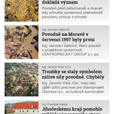
pojistné ochrany.
dokládá význam
autorizovaných osob
Povodeň před pětadvaceti a dvaceti
lety přinutila společnost přehodnotit
povýšený přístup k přírodě:
kompletně se změnily povodňové
plány i tzv. krizový zákon. Bohužel
dodnes nejsou jasně ukotveny
Ing. Jaroslav Valkovič
Povodně na Moravě v
postavení, práva, odpovědnost ani
pojištění autorizovaných osob, které
červenci 1997 byly první
se zapojily do likvidace škod při
varovnou živelní katastrofou
Ing. Jaroslav Valkovič, který působil
velkých živelních katastrofách. ČKAIT
v projektové společnosti
se to snaží změnit. I proto jsme oslovili
CENTROPROJEKT GROUP a.s. po
pamětníky a požádali je
celé ČR i SR, varoval investory
o zprostředkování jejich zkušeností
občanských a zejména průmyslových
s likvidací následků tehdejších
staveb před stoletou vodou celý svůj
Ing. Jaromír Vrba, CSc.
živelních událostí.
Troubky se staly symbolem
profesní život. Ale, jak říká, většinou
bohužel marně.
ničivé síly povodně. Chyběly
znalosti a připravenost
Ing. Jaromír Vrba, CSc. mezi lety
1968–2005 pracoval pro Stavoprojekt
Olomouc a.s., ve funkcích konstruktér,
odpovědný statik, vedoucí
technického útvaru, technický
náměstek. Následky povodně z roku
Ing. František Hladík
Jihočeskému kraji pomohlo
1997 a prevenci dalších možných
záplav řešil i ve vlastní statické