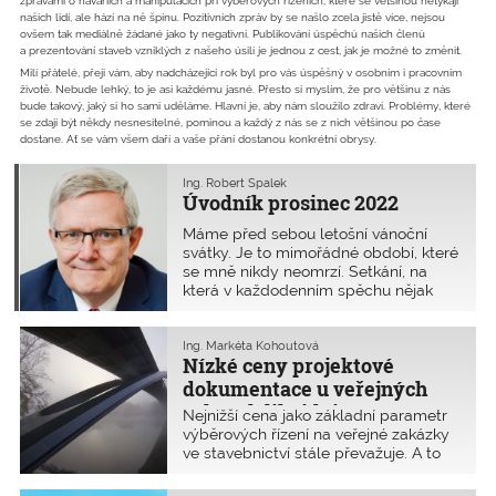
zprávami o haváriích a manipulacích při výběrových řízeních, které se většinou netýkají
našich lidí, ale hází na ně špínu. Pozitivních zpráv by se našlo zcela jistě více, nejsou
ovšem tak mediálně žádané jako ty negativní. Publikování úspěchů našich členů
a prezentování staveb vzniklých z našeho úsilí je jednou z cest, jak je možné to změnit.
Milí přátelé, přeji vám, aby nadcházející rok byl pro vás úspěšný v osobním i pracovním
životě. Nebude lehký, to je asi každému jasné. Přesto si myslím, že pro většinu z nás
bude takový, jaký si ho sami uděláme. Hlavní je, aby nám sloužilo zdraví. Problémy, které
se zdají být někdy nesnesitelné, pominou a každý z nás se z nich většinou po čase
dostane. Ať se vám všem daří a vaše přání dostanou konkrétní obrysy.
Ing. Robert Špalek
Úvodník prosinec 2022
Máme před sebou letošní vánoční
svátky. Je to mimořádné období, které
se mně nikdy neomrzí. Setkání, na
která v každodenním spěchu nějak
nezbývá čas, i slavnostní rodinná
štědrovečerní večeře s rybí polévkou,
bramborovým salátem a kaprem jsou
Ing. Markéta Kohoutová
Nízké ceny projektové
pro mne neodmysl
dokumentace u veřejných
zakázek likvidují
Nejnižší cena jako základní parametr
stavebnictví i technické
výběrových řízení na veřejné zakázky
ve stavebnictví stále převažuje. A to
vzdělání
i přesto, že zákon o zadávání
veřejných zakázek již od roku 2016