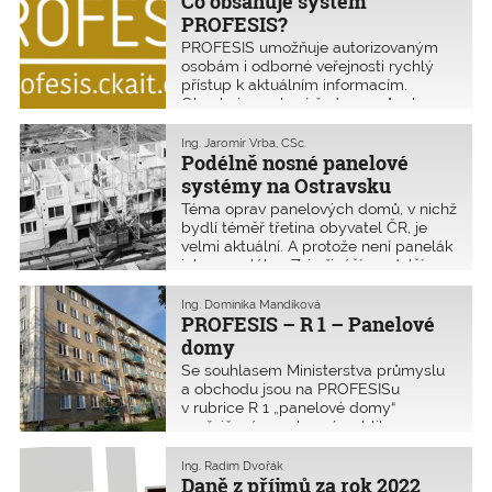
Co obsahuje systém
PROFESIS?
PROFESIS umožňuje autorizovaným
osobám i odborné veřejnosti rychlý
přístup k aktuálním informacím.
Obsahuje ucelené řady pomůcek
metodických, technických,
podnikatelského servisu a další
Ing. Jaromír Vrba, CSc.
dokumenty k činnosti autorizovaných
Podélně nosné panelové
osob. Zahrnuje také odkazy na
systémy na Ostravsku
oficiální dokumenty orgánů veřejné
Téma oprav panelových domů, v nichž
správy (např. ministerstev), časopisy
bydlí téměř třetina obyvatel ČR, je
a další důležité dokumenty.
velmi aktuální. A protože není panelák
jako panelák, v Z+i přinášíme další
pokračování série článků o specifikách
jednotlivých panelových soustav.
Ing. Dominika Mandíková
Cílem je usnadnit orientaci
PROFESIS – R 1 – Panelové
autorizovaným osobám při
domy
vyhodnocení nově navržených úprav
Se souhlasem Ministerstva průmyslu
nosných konstrukcí u panelových
a obchodu jsou na PROFESISu
domů, zejména s vyšším počtem
v rubrice R 1 „panelové domy“
podlaží.
uveřejňovány vybrané publikace
z řady „Regenerace panelových
domů“:
Ing. Radim Dvořák
Daně z příjmů za rok 2022