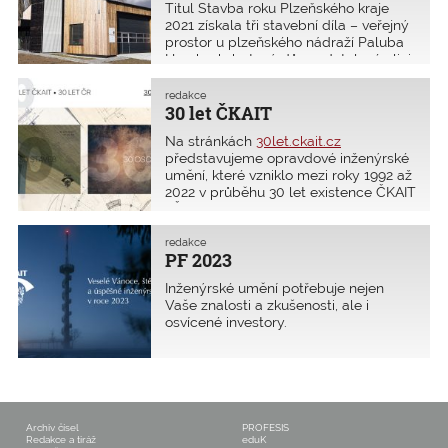
Titul Stavba roku Plzeňského kraje
2021 získala tři stavební díla – veřejný
prostor u plzeňského nádraží Paluba
Hamburk, bytový dům v Jetelové ulici
v Plzni a rekreační objekt Útulnoff
v Milínově. Oceněno bylo také devět
redakce
dalších staveb.
30 let ČKAIT
Na stránkách
30let.ckait.cz
představujeme opravdové inženýrské
umění, které vzniklo mezi roky 1992 až
2022 v průběhu 30 let existence ČKAIT
i Česka. Přečtěte si zajímavé
rozhovory s 30 mimořádnými
osobnostmi stavebními inženýry.
redakce
PF 2023
Seznamte se s 30 jedinečnými
stavbami. Jejich příběhy jsou
Inženýrské umění potřebuje nejen
inspirující.
Vaše znalosti a zkušenosti, ale i
osvícené investory.
Archiv čísel
PROFESIS
Redakce a tiráž
eduK