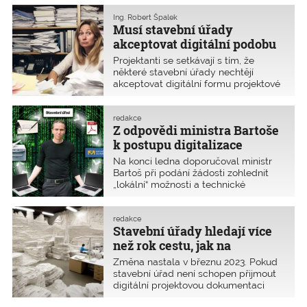
vyhlídky na výsledek možných sporů,
které by mohly být vedeny i v
Ing. Robert Špalek
Musí stavební úřady
budoucnu. Podle Ústavního soudu
totiž tzv. zkrácené stavební řízení
akceptovat digitální podobu
upravené platným stavebním
projektové dokumentace?
Projektanti se setkávají s tím, že
zákonem neřešilo v dostatečné míře
některé stavební úřady nechtějí
ochranu práv osob, které by byly
akceptovat digitální formu projektové
účastníky případného stavebního
dokumentace i přesto, že je ověřena
řízení. Jedná se o průlomový rozsudek
elektronickým autorizačním razítkem
Ústavního soudu se zásadním
ČKAIT. Jiné stavební úřady s tím však
redakce
dopadem nejen na činnost
Z odpovědi ministra Bartoše
problém nemají. Dotaz, jak to tedy je,
a odpovědnost autorizovaných
odeslala ČKAIT v polovině prosince
k postupu digitalizace
inspektorů.
2022 ministrovi Bartošovi.
procesu povolování staveb
Na konci ledna doporučoval ministr
Bartoš při podání žádosti zohlednit
„lokální“ možnosti a technické
vybavení stavebních úřadů. A to i
přestože současné době žádné právní
překážky pro předkládání projektové
redakce
Stavební úřady hledají více
dokumentace v elektronické podobě
stanoveny nejsou.
než rok cestu, jak na
digitalizaci
Změna nastala v březnu 2023. Pokud
stavební úřad není schopen přijmout
digitální projektovou dokumentaci
opatřenou elektronickým autorizačním