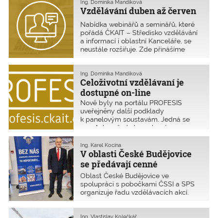
přinášející radost a uspokojení z
Ing. Dominika Mandíková
vykonávané práce.
Vzdělávání duben až červen
Nabídka webinářů a seminářů, které
pořádá ČKAIT – Středisko vzdělávání
a informací i oblastní Kanceláře, se
neustále rozšiřuje. Zde přinášíme
výběr některých z nich. Aktuální
informace prosím sledujte v kalendáři
akcí na
www.ckait.cz
.
Ing. Dominika Mandíková
Celoživotní vzdělávaní je
dostupné on-line
Nově byly na portálu PROFESIS
uveřejněny další podklady
k panelovým soustavám. Jedná se
pomůcky z řady komplexní
regenerace panelových soustav.
Ing. Karel Kocina
V oblasti České Budějovice
se předávají cenné
zkušenosti
Oblast České Budějovice ve
spolupráci s pobočkami ČSSI a SPS
organizuje řadu vzdělávacích akcí.
Přinášíme přehled nejzajímavějších z
nich.
Ing. Vlastislav Kolečkář