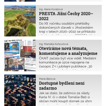
i obojí a křesťanskou velikou noc, z níž
pochází i samotný název Velikonoc,
oslavit v pondělí koledou
Ing. Alena Korešová
PRESTA Jižní Čechy 2020–
s pomlázkou, která je spíše ukázkou té
nekřesťanské, ale pro většinu lidí
2022
veselé části lidových tradic. Počasí
Do XII. ročníku soutěžní přehlídky
bylo letos tradiční, aprílové. Pršelo,
dokončených staveb v Jihočeském
sněžilo a občas z mraků nesměle
kraji v letech 2020–2022 se přihlásilo
vykukovalo slunce. Zkrátka pravý
40 staveb. Hlavní cenu PRESTA Jižní
apríl.
Čechy získalo šest z nich: Vodní nádrž
- Přehrada Bavorov, Most přes říčku
Ing. Markéta Kohoutová
Smutná u Bechyně, Velešínská
Otevíráme nová témata,
křižovatka, Víceúčelová sportovní hala
komentujeme a analyzujeme
Mír v Táboře, Rekonstrukce
ČKAIT začala být více vidět. Mediální
a přestavba Pavilonu Z na Výstavišti
komunikace je úzce napojena na
České Budějovice a Bytový dům s
časopis Z+i i jubilejní publikace „30
polyfunkčním objektem ve
osobností“ a „30 staveb“ vydané
Strakonicích.
u příležitosti 30 let ČKAIT. Tradiční
média jako je televize, rozhlas, tisk
Marie Báčová
a on-line portály od března nově
Dostupné bydlení není
doplňuje komunikace na sociálních
zadarmo
sítích. Chceme oslovit i mladší
Jak se stalo, že zatímco za vlády
generaci a šířeji propagovat
Karla IV. či v době Tomáše Bati si
inženýrské umění.
občan mohl koupit domek za úhrn
jednoho svého ročního příjmu, dnes