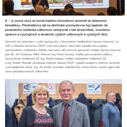
8. – 9. února 2023 se konal tradiční dvoudenní seminář se železniční
tematikou. Přednáškový sál na děčínské průmyslovce byl zaplněn do
posledního místečka odbornou veřejností z řad zhotovitelů, investorů,
správců a vyučujících a studentů vyšších odborných a vysokých škol.
Seminář byl připraven v úzké spolupráci s Generálním ředitelstvím Správy železnic, s.o.
(SŽ) a Oblastní komorou ČKAIT Ústí nad Labem, která akci zařadila do projektu
celoživotního vzdělávání. Záštitu nad celou akcí převzal generální ředitel Správy železnic
pan Bc. Jiří Svoboda, MBA. Pánové Ing. Pavel Koucký, ředitel personálního odboru
Generálního ředitelství SŽ, Ing. Martin Kašpar, ředitel ústeckého ředitelství SŽ,
a Ing. Martin Mandík, předseda ústecké oblasti ČKAIT, vyjádřili podporu celému semináři
a pořadatelské škole. Ing. Jiří Anděl, primátor statutárního města Děčín, ocenil zájem tak
úzce specializovaných odborníků.