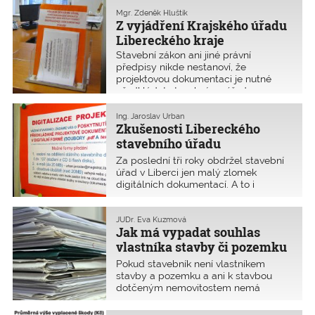
razítkem má se podle sdělení MMR
obrátit na obec s rozšířenou
Mgr. Zdeněk Hluštík
Z vyjádření Krajského úřadu
působností, která ho zastoupí.
Libereckého kraje
Stavební zákon ani jiné právní
předpisy nikde nestanoví, že
projektovou dokumentaci je nutné
předkládat stavebnímu úřadu
v listinné podobě. Platí, že žadatel
může činit úkon vůči orgánu veřejné
Ing. Jaroslav Urban
moci v digitální podobě, pokud zákon
Zkušenosti Libereckého
výslovně nestanoví, že úkon musí být
stavebního úřadu
učiněn v listinné podobě či jiným
s digitalizací
Za poslední tři roky obdržel stavební
předpokládaným způsobem.
úřad v Liberci jen malý zlomek
digitálních dokumentací. A to i
přestože od roku 2019 je technicky
vybaven a od roku 2021 vyzývá
stavebníky, aby podávali dokumentaci
JUDr. Eva Kuzmová
Jak má vypadat souhlas
i v digitální podobě.
vlastníka stavby či pozemku
na projektové dokumentaci?
Pokud stavebník není vlastníkem
stavby a pozemku a ani k stavbou
dotčeným nemovitostem nemá
služební či věcné právo, musí součástí
žádosti o stavební povolení být