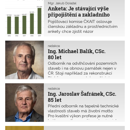
i souhlas vlastníka. Zde přinášíme
Mgr. Jakub Doležel
Anketa: Je stávající výše
výklad, jaké formální náležitosti tento
souhlas musí splňovat.
připojištění a zakladního
profesního pojištění
Pojišťovací komise ČKAIT oslovuje
dostatečná?
členskou základnu a prostřednictvím
ankety chce zjistit názor
autorizovaných osob na aktuální výši
připojištění a základního profesního
pojištění. Anketa byla zahájena
redakce
Ing. Michael Balík, CSc.
4. dubna 2023 a bude ukončena
15. června 2023.
80 let
Odborník na odvlhčování pozemních
staveb i na obnovu památek nejen v
ČR. Stojí například za rekonstrukcí
Ptahšepsesovy mastaby v Abúsíru.
redakce
Ing. Jaroslav Šafránek, CSc.
85 let
Přední odborník na tepelně technické
vlastnosti staveb má životní motto:
Pro kvalitní výkon profese je nutné
brát svou odbornou činnost nejen jako
zdroj výdělku, ale hlavně jako činnost