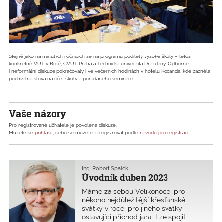
Stejně jako na minulých ročnících se na programu podílely vysoké školy – letos
konkrétně VUT v Brně, ČVUT Praha a Technická univerzita Drážďany. Odborné
i neformální diskuze pokračovaly i ve večerních hodinách v hotelu Kocanda, kde zazněla
pochvalná slova na účet školy a pořádaného semináře.
Vaše názory
Pro registrované uživatele je povolena diskuze.
Můžete se
přihlásit
, nebo se můžete zaregistrovat podle
návodu pro registraci
.
Ing. Robert Špalek
Úvodník duben 2023
Máme za sebou Velikonoce, pro
někoho nejdůležitější křesťanské
svátky v roce, pro jiného svátky
oslavující příchod jara. Lze spojit