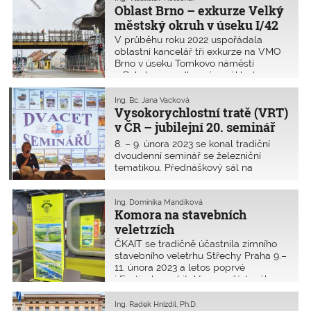
Oblast Brno – exkurze Velký
městský okruh v úseku I/42
V průběhu roku 2022 uspořádala
oblastní kancelář tři exkurze na VMO
Brno v úseku Tomkovo náměstí
a Rokytova s odborným výkladem
k průběhu prací na této mimořádně
rozsáhlé stavbě.
Ing. Bc. Jana Vacková
Vysokorychlostní tratě (VRT)
v ČR – jubilejní 20. seminář
na průmyslovce v Děčíně
8. – 9. února 2023 se konal tradiční
dvoudenní seminář se železniční
tematikou. Přednáškový sál na
děčínské průmyslovce byl zaplněn do
posledního místečka odbornou
veřejností z řad zhotovitelů, investorů,
Ing. Dominika Mandíková
Komora na stavebních
správců a vyučujících a studentů
vyšších odborných a vysokých škol.
veletrzích
ČKAIT se tradičně účastnila zimního
stavebního veletrhu Střechy Praha 9.–
11. února 2023 a letos poprvé
i Festivalu architektury, pořádaného
v rámci Stavebních veletrhů v Brně 2.–
4. března 2023.
Ing. Radek Hnízdil, Ph.D.