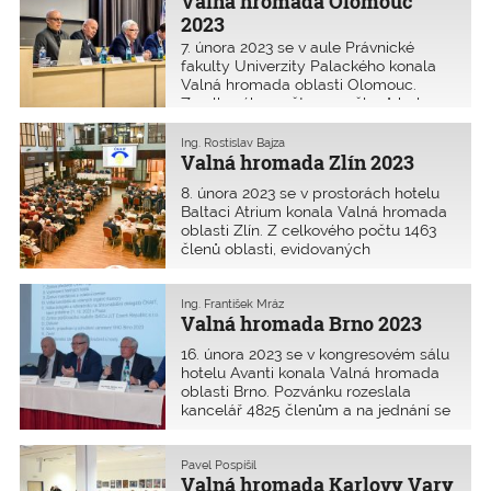
Valná hromada Olomouc
Domu kultury města Ostravy převzal
štafetu pořádání valné hromady
2023
neméně krásný prostor Kulturního
7. února 2023 se v aule Právnické
a společenského centra Akord
fakulty Univerzity Palackého konala
Ostrava v městské části Zábřeh.
Valná hromada oblasti Olomouc.
Z celkového počtu 1557 členů bylo
přítomno 67 autorizovaných osob (tj.
4,3 %).
Ing. Rostislav Bajza
Valná hromada Zlín 2023
8. února 2023 se v prostorách hotelu
Baltaci Atrium konala Valná hromada
oblasti Zlín. Z celkového počtu 1463
členů oblasti, evidovaných
k 31. prosinci 2022, se valné hromady
zúčastnilo 77 členů, což je 5,26 %
autorizovaných osob.
Ing. František Mráz
Valná hromada Brno 2023
16. února 2023 se v kongresovém sálu
hotelu Avanti konala Valná hromada
oblasti Brno. Pozvánku rozeslala
kancelář 4825 členům a na jednání se
dostavilo 139 členů (tj. 2,9 %).
Pavel Pospíšil
Valná hromada Karlovy Vary