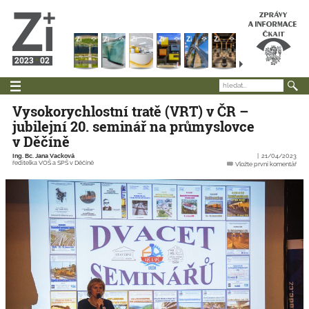
2023
02
Vysokorychlostní tratě (VRT) v ČR –
jubilejní 20. seminář na průmyslovce
v Děčíně
Ing. Bc. Jana Vacková
21/04/2023
ředitelka VOŠ a SPŠ v Děčíně
Vložte první komentář