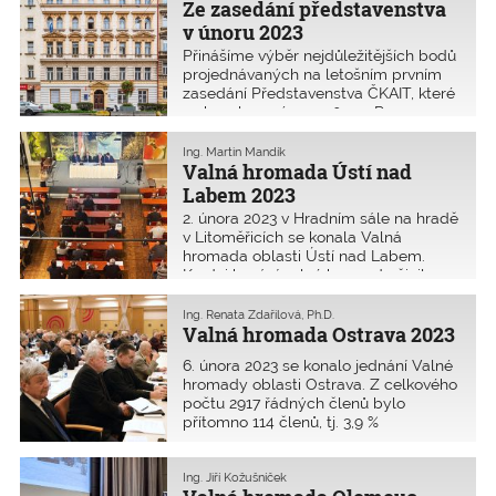
Ze zasedání představenstva
v únoru 2023
Přinášíme výběr nejdůležitějších bodů
projednávaných na letošním prvním
zasedání Představenstva ČKAIT, které
se konalo 23. února 2023 v Praze.
Ing. Martin Mandík
Valná hromada Ústí nad
Labem 2023
2. února 2023 v Hradním sále na hradě
v Litoměřicích se konala Valná
hromada oblasti Ústí nad Labem.
Ke dni konání valné hromady činil
počet autorizovaných osob v oblasti
1800 členů. Na valné hromadě bylo
Ing. Renata Zdařilová, Ph.D.
přítomno 81 členů, tj. 4,5 % AO.
Valná hromada Ostrava 2023
6. února 2023 se konalo jednání Valné
hromady oblasti Ostrava. Z celkového
počtu 2917 řádných členů bylo
přítomno 114 členů, tj. 3,9 %
autorizovaných osob, a 30 pozvaných
hostů. Vzhledem k rozsáhlé
rekonstrukci památkově chráněného
Ing. Jiří Kožušníček