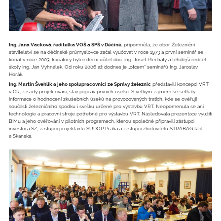
Ing. Jana Vacková, ředitelka VOŠ a SPŠ v Děčíně,
připomněla, že obor Železniční
stavitelství se na děčínské průmyslovce začal vyučovat v roce 1973 a první seminář se
konal v roce 2003. Iniciátory byli externí učitel doc. Ing. Josef Plechatý a tehdejší ředitel
školy Ing. Jan Vyhnálek. Od roku 2006 až dodnes je „otcem“ seminářů Ing. Jaroslav
Horák.
Ing. Martin Švehlík a jeho spolupracovníci ze Správy železnic
představili koncepci VRT
v ČR, zásady projektování, stav příprav prvních úseků. S velkým zájmem se setkaly
informace o hodnocení zkušebních úseků na provozovaných tratích, kde se ověřují
součásti železničního spodku i svršku určené pro výstavbu VRT. Neopomenula se ani
technologie a pracovní stroje potřebné pro výstavbu VRT. Následovala prezentace využití
BIMu a jeho ověřování v pilotních programech, kterou společně připravili zástupci
investora SŽ, zástupci projektantů SUDOP Praha a zástupci zhotovitelů STRABAG Rail
a Skanska.