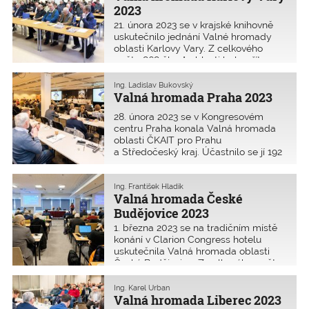
2023
21. února 2023 se v krajské knihovně
uskutečnilo jednání Valné hromady
oblasti Karlovy Vary. Z celkového
počtu 868 členů oblasti bylo přítomno
63, tj. 7,6 % autorizovaných osob. Byli
zvoleni 2 členové výboru oblasti na
Ing. Ladislav Bukovský
období do voleb na valné hromadě
Valná hromada Praha 2023
v roce 2024 a bylo vybráno
28. února 2023 se v Kongresovém
6 delegátů, kteří budou vysláni na
centru Praha konala Valná hromada
Shromáždění delegátů.
oblasti ČKAIT pro Prahu
a Středočeský kraj. Účastnilo se jí 192
členů z celkového počtu 11 048
pozvaných autorizovaných osob (1,74
%) a 28 hostů.
Ing. František Hladík
Valná hromada České
Budějovice 2023
1. března 2023 se na tradičním místě
konání v Clarion Congress hotelu
uskutečnila Valná hromada oblasti
České Budějovice. Z celkového počtu
1810 členů oblasti bylo přítomno 105,
tj. 6 % autorizovaných osob.
Ing. Karel Urban
Valná hromada Liberec 2023