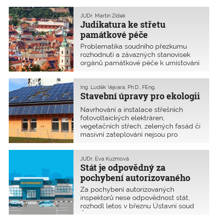
k tomu potřebuje i více než
desetinásobek? Proč český
JUDr. Martin Zídek
liberalizovaný trh s byty vede k jejich
Judikatura ke střetu
nedostatku? A proč ve Vídni nemají
památkové péče
problém s nedostatkem dostupného
a fotovoltaiky
Problematika soudního přezkumu
bydlení? A jak vlastně má vypadat
rozhodnutí a závazných stanovisek
účinná podpora bydlení?
orgánů památkové péče k umísťování
fotovoltaiky (dále jen FVE) není nová.
Existuje k ní relativně rozsáhlá
judikatura, která se převážně týkala
Ing. Luděk Vejvara, Ph.D., FEng.
Stavební úpravy pro ekologii
černých staveb. Možná není
překvapivé, že v tomto segmentu
Navrhování a instalace střešních
památková péče své postoje
fotovoltaických elektráren,
pravidelně obhájila.
vegetačních střech, zelených fasád či
masivní zateplování nejsou pro
stavbaře jednoduché. Zpracovat
návrh nebo posudek zabere
autorizovaným osobám více času.
JUDr. Eva Kuzmová
Stát je odpovědný za
Tato práce se stává běžným
standardem. Stavebníci by měli
pochybení autorizovaného
počítat i s těmito „vícenáklady“, mohou
inspektora
Za pochybení autorizovaných
jim totiž v budoucnu ušetřit mnohé
inspektorů nese odpovědnost stát,
starosti i finanční ztráty.
rozhodl letos v březnu Ústavní soud
ČR. Tento nález nabízí nehezké