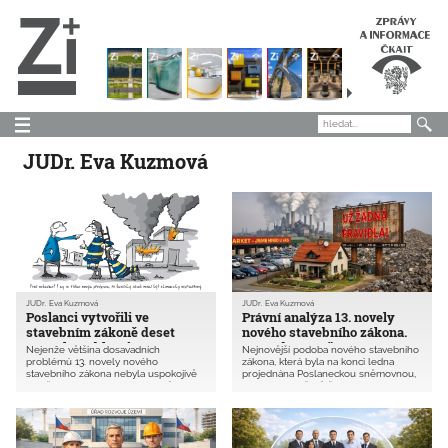
JUDr. Eva Kuzmová
JUDr. Eva Kuzmová
JUDr. Eva Kuzmová
Poslanci vytvořili ve
Právní analýza 13. novely
stavebním zákoně deset
nového stavebního zákona.
nových problémů
Opravdu není čas ztrácet
Nejenže většina dosavadních
Nejnovější podoba nového stavebního
čas?
problémů 13. novely nového
zákona, která byla na konci ledna
stavebního zákona nebyla uspokojivě
projednána Poslaneckou sněmovnou,
vyřešena, ale komplexní pozměňovací
nejenže neřeší většinu dosavadních
návrh (KPN) přináší nové změny,
problémů stavařské praxe, ale vytváří
k němuž má ČKAIT zásadní výhrady.
i problémy zcela nové. V tomto článku
Profesní komora považuje za
analyzujeme možné dopady právě
nejproblematičtější to, že základní
navrhovaných změn.
technické požadavky na stavby mohou