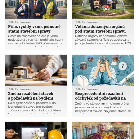
být relativizovány, pokud pro
stavebníka budou ekonomicky
nepřiměřené. Kolik stojí lidský život
a zdraví v porovnání se správným
řešením požární bezpečnosti či statiky
staveb? Článek popisuje deset
JUDr. Eva Kuzmová
JUDr. Eva Kuzmová
hlavních problémů, které přináší KPN.
Příliš rychlý vznik jednotné
Většina dotčených orgánů
státní stavební správy
pod státní stavební správu
Cesta do stanoveného cíle je velmi
Dotčené orgány již nebudou vydávat
nedotažená a rychlá. I probíhající řízení
závazná stanoviska. Ta jsou zachována
se mají od 1. ledna 2027 přesunout na
jen ojediněle. I závazné stanovisko HZS
nově vytvářenou síť státních úřadů!
se změní jen na vyjádření.
JUDr. Eva Kuzmová
JUDr. Eva Kuzmová
Změna rozdělení staveb
Bezprecedentní rozšíření
a požadavků na bydlení
odchylek od požadavků na
výstavbu
Další zjednodušení požadavků na
Změny ve stavebním hmotném právu
jednoduché stavby pro bydlení
jsou rozsáhlé a ohrožují kvalitu i
způsobí stavebníkům řadu problémů.
bezpečnost staveb. Na jedné straně se
Nové rozšíření definice drobných
rozmělňuje nutnost dodržovat stávající
staveb je velmi nejednoznačné.
technické předpisy. Na straně druhé si
Komplikovaně se bude hledat rozdíl v
všechna krajská města mohou vytvářet
definici ostatních a drobných staveb.
vlastní technické předpisy. To
Stavby pro hromadné bydlení jsou bez
rouhodně není zjednodušení.
dalších požadavků problematicky
zařazeny mezi vyhrazené stavby.