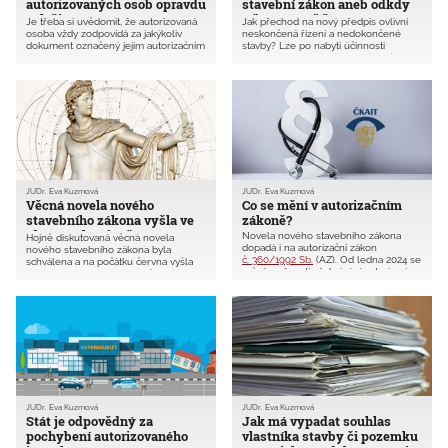
autorizovaných osob opravdu
stavební zákon aneb odkdy
celoživotní?
a čím se v příštím roce 2024
Je třeba si uvědomit, že autorizovaná
Jak přechod na nový předpis ovlivní
budeme řídit?
osoba vždy zodpovídá za jakýkoliv
neskončená řízení a nedokončené
dokument označený jejím autorizačním
stavby? Lze po nabytí účinnosti
razítkem a problematiku své
nového stavebního zákona (NSZ)
odpovědnosti by rozhodně neměla
používat dosavadní vyhlášky? Otázek je
podceňovat. Otázka odpovědnosti se
mnohem více. Jedno je ale jisté. S NSZ
může za určitých okolností objevit
je spojena velká právní nejistota a ta
i desítky let po dokončení stavby.
ještě nikdy ke zrychlení povolovacího
Přinášíme proto podrobný právní
řízení nepřispěla.
výklad k profesní odpovědnosti
autorizovaných osob.
JUDr. Eva Kuzmová
JUDr. Eva Kuzmová
Věcná novela nového
Co se mění v autorizačním
stavebního zákona vyšla ve
zákoně?
Sbírce zákonů v červnu 2023
Novela nového stavebního zákona
Hojně diskutovaná věcná novela
dopadá i na autorizační zákon
nového stavebního zákona byla
č. 360/1992 Sb.
(AZ). Od ledna 2024 se
schválena a na počátku června vyšla
mění možnosti překrývání autorizací
ve Sbírce zákonů. Jaké změny tato
u projektové činnosti. Zároveň se
novela z pohledu ČKAIT přináší? Nově
připravuje větší novela autorizačního
se budou povolovat i stavby pro
zákona. Na výsledném znění
bydlení do 80 m² zastavěné plochy
spolupracují obě komory, ČKAIT i ČKA.
funkčně spojené se stavbou
rodinného domu. Obytná místnost již
nemusí mít přímé větrání a osvětlení.
Lhůta pro vydání rozhodnutí začíná
vždy běžet až od okamžiku, kdy je
žádost bezvadná a kompletní.
JUDr. Eva Kuzmová
JUDr. Eva Kuzmová
Stát je odpovědný za
Jak má vypadat souhlas
pochybení autorizovaného
vlastníka stavby či pozemku