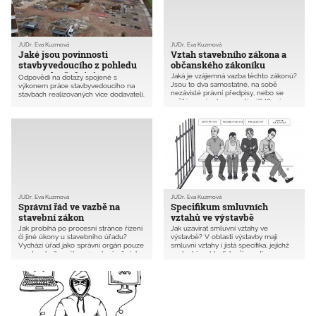
JUDr. Eva Kuzmová
JUDr. Eva Kuzmová
Jaké jsou povinnosti
Vztah stavebního zákona a
stavbyvedoucího z pohledu
občanského zákoníku
právních předpisů?
Jaká je vzájemná vazba těchto zákonů?
Odpovědi na dotazy spojené s
Jsou to dva samostatné, na sobě
výkonem práce stavbyvedoucího na
nezávislé právní předpisy, nebo se
stavbách realizovaných více dodavateli.
určitým způsobem prolínají? Které
Jaké povinnosti má stavebník a jaké
záležitosti se řeší u stavebního úřadu a
zhotovitel stavby? Kolik může/musí
které soudně, když oba předpisy
být na stavbě stavbyvedoucích? Kdo
upravují v určitých případech obdobné
má stavbyvedoucího zajistit? Kdo je
věci?
odpovědný za jeho činnost?
JUDr. Eva Kuzmová
JUDr. Eva Kuzmová
Správní řád ve vazbě na
Specifikum smluvních
stavební zákon
vztahů ve výstavbě
Jak probíhá po procesní stránce řízení
Jak uzavírat smluvní vztahy ve
či jiné úkony u stavebního úřadu?
výstavbě? V oblasti výstavby mají
Vychází úřad jako správní orgán pouze
smluvní vztahy i jistá specifika, jejichž
ze stavebního zákona1 nebo i z jiných
znalost je z hlediska činnosti
právních předpisů? Jaký je vzájemný
autorizovaných osob podstatná.
vztah těchto zákonů a jak je pak
Občanský zákoník definuje společnou
stavební úřad při své činnosti používá?
odpovědnost účastníků ve výstavbě,
investor přitom mezi odpovědnými
účastníky není.