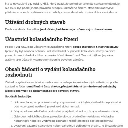
Na to navazuje § 230 odst. 5 NSZ, který uvádí, že pokud se takováto stavba nekolauduje,
ale musí být podle jiného právního předpisu označena číslem, stavební úřad vyzve
příslušnou obec k přidělení čísla až tehdy, co mu stavebník oznámí dokončení stavby.
Užívání drobných staveb
Drobnou stavbu lze užívat
jen k účelu, ke kterému je určena svým charakterem
.
Účastníci kolaudačního řízení
Podle § 231 NSZ jsou účastníky kolaudačního řízení
pouze stavebník a vlastník stavby
(pokud by byl osobou odlišnou od stavebníka). V případě kolaudace stavby na cizím
pozemku není vlastník cizího pozemku účastníkem řízení. Ten má hájit svoje práva
a zájmy jako účastník v samotném řízení o povolení záměru.
Obsah žádosti o vydání kolaudačního
rozhodnutí
Žádost o vydání kolaudačního rozhodnutí obsahuje kromě obecných náležitostí podle
správního řádu
identifikační číslo stavby, předpokládaný termín dokončení stavby
a popis odchylek od dokumentace pro povolení stavby
.
Součástí žádosti je:
dokumentace pro povolení stavby s vyznačením odchylek, došlo-li k nepodstatné
odchylce oproti ověřené projektové dokumentaci;
údaj o poloze definičního bodu stavby, a jde-li o budovu, údaj o adresním místě;
číslo geometrického plánu, pokud je stavba předmětem evidence v katastru
nemovitostí nebo její výstavbou dochází k rozdělení nebo scelení pozemku;
vyjádření, závazné stanovisko nebo rozhodnutí dotčeného orgánu, je-li vyžadováno