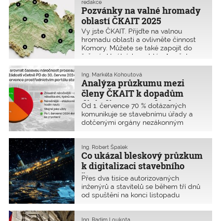
naši výzvu zareagovalo a koncem
redakce
Pozvánky na valné hromady
listopadu jsme s kolegy Dospivou
a Klegou je
oblastí ČKAIT 2025
Vy jste ČKAIT. Přijďte na valnou
hromadu oblasti a ovlivněte činnost
Komory. Můžete se také zapojit do
řešení aktuálních problémů vašeho
oboru autorizace a celého odvětví
prostřednictvím profesních aktivů.
Ing. Markéta Kohoutová
Letos nás opět čeká připomínkování
Analýza průzkumu mezi
právních předpisů, zejména
členy ČKAIT k dopadům
novelizace vyhlášek, otázky
digitalizace stavebního
Od 1. července 70 % dotázaných
dostupného bydlení, spolupráce AO s
řízení (DSŘ)
komunikuje se stavebnímu úřady a
IZS ...
dotčenými orgány nezákonným
způsobem, tedy mimo portál
stavebníka (PSS). Vyplynulo to mimo
jiné z průzkumu, který probíhal ve
Ing. Robert Špalek
Co ukázal bleskový průzkum
dnech 26. listopadu až 8. prosince
2024 a zúčastnilo se ho 2 134
k digitalizaci stavebního
autorizovaných osob, z toho 1 492
řízení
Přes dva tisíce autorizovaných
inženýrů a 617 techniků a stavitelů.
inženýrů a stavitelů se během tří dnů
Obsahoval 18 otázek, které v
od spuštění na konci listopadu
některých případech umožňovaly
zúčastnily průzkumu k problémům
přidat komentář.
s digitalizací stavebního řízení (DSŘ).
Nebývalé! Jde o dvojnásobný počet
Ing. Radim Loukota