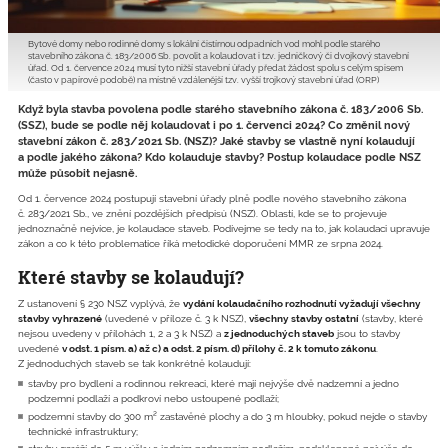
Bytové domy nebo rodinné domy s lokální čistírnou odpadních vod mohl podle starého
stavebního zákona č. 183/2006 Sb. povolit a kolaudovat i tzv. jedničkový či dvojkový stavební
úřad. Od 1. července 2024 musí tyto nižší stavební úřady předat žádost spolu s celým spisem
(často v papírové podobě) na místně vzdálenější tzv. vyšší trojkový stavební úřad (ORP)
Když byla stavba povolena podle starého stavebního zákona č. 183/2006 Sb.
(SSZ), bude se podle něj kolaudovat i po 1. červenci 2024? Co změnil nový
stavební zákon č. 283/2021 Sb. (NSZ)? Jaké stavby se vlastně nyní kolaudují
a podle jakého zákona? Kdo kolauduje stavby? Postup kolaudace podle NSZ
může působit nejasně.
Od 1. července 2024 postupují stavební úřady plně podle nového stavebního zákona
č. 283/2021 Sb., ve znění pozdějších předpisů (NSZ). Oblastí, kde se to projevuje
jednoznačně nejvíce, je kolaudace staveb. Podívejme se tedy na to, jak kolaudaci upravuje
zákon a co k této problematice říká metodické doporučení MMR ze srpna 2024.
Které stavby se kolaudují?
Z ustanovení § 230 NSZ vyplývá, že
vydání kolaudačního rozhodnutí vyžadují všechny
stavby vyhrazené
(uvedené v příloze č. 3 k NSZ),
všechny stavby ostatní
(stavby, které
nejsou uvedeny v přílohách 1, 2 a 3 k NSZ) a
z jednoduchých staveb
jsou to stavby
uvedené
v odst. 1 písm. a) až c) a odst. 2 písm. d) přílohy č. 2 k tomuto zákonu
.
Z jednoduchých staveb se tak konkrétně kolaudují:
stavby pro bydlení a rodinnou rekreaci, které mají nejvýše dvě nadzemní a jedno
podzemní podlaží a podkroví nebo ustoupené podlaží;
podzemní stavby do 300 m² zastavěné plochy a do 3 m hloubky, pokud nejde o stavby
technické infrastruktury;