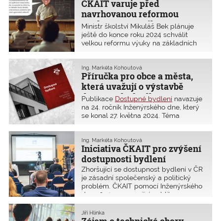
ČKAIT varuje před
vlastně nyní kolaudují a podle jakého
zákona? Kdo kolauduje stavby?
navrhovanou reformou
Postup kolaudace podle NSZ může
výuky matematiky
Ministr školství Mikuláš Bek plánuje
působit nejasně.
v základních školách
ještě do konce roku 2024 schválit
velkou reformu výuky na základních
školách s cílem zvýšit nároky na
znalosti matematiky. Zlepšit výuku
matematiky je nutné. Připravovaná
Ing. Markéta Kohoutová
Příručka pro obce a města,
reforma matematiky však s vysokou
pravděpodobností nedopadne dobře
která uvažují o výstavbě
a navrhovaná opatření mohou vést
dostupného bydlení
Publikace
Dostupné bydlení
navazuje
paradoxně k pravému opaku,
na 24. ročník Inženýrského dne, který
k dalšímu propadu schopnosti
se konal 27. května 2024. Téma
aplikovat a používat matematiku
dostupnosti bydlení otevřel
v běžném životě. ČKAIT proto
prostřednictvím odborných zkušeností
odeslala otevřený dopis ČKAIT
23 přednášejících. Pro zveřejnění v
Ing. Markéta Kohoutová
premiérovi Petrovi Fialovi a ministru
Iniciativa ČKAIT pro zvýšení
publikaci bylo zpracováno 11
školství Mikuláši Bekovi s upozorněním
přednášek. Publikace bude vydána v
dostupnosti bydlení
na nedostatky návrhu transformace
omezeném tištěném nákladu, který
výuky matematiky v základních
Zhoršující se dostupnost bydlení v ČR
bude rozeslán obcím. Zde přinášíme
školách.
je zásadní společenský a politický
stručnou anotaci hlavních kapitol.
problém. ČKAIT pomocí Inženýrského
Všechny přednášky je však možné
dne 2024 a navazující publikace
zpětně shlédnout na
youtube
.
Dostupné bydlení chce ukázat jeden
vzorový příklad i upozornit na některé
Jiří Hlinka
nepravdy a opomíjené informace,