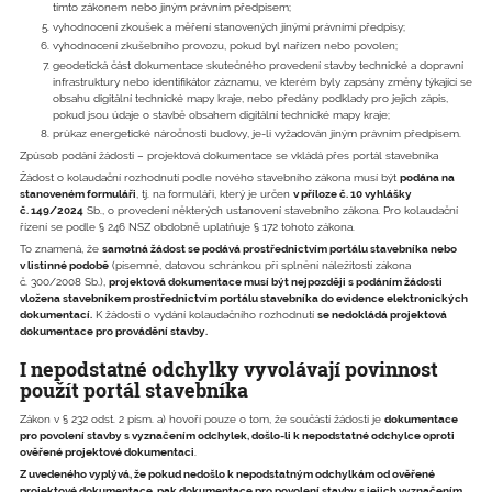
tímto zákonem nebo jiným právním předpisem;
vyhodnocení zkoušek a měření stanovených jinými právními předpisy;
vyhodnocení zkušebního provozu, pokud byl nařízen nebo povolen;
geodetická část dokumentace skutečného provedení stavby technické a dopravní
infrastruktury nebo identifikátor záznamu, ve kterém byly zapsány změny týkající se
obsahu digitální technické mapy kraje, nebo předány podklady pro jejich zápis,
pokud jsou údaje o stavbě obsahem digitální technické mapy kraje;
průkaz energetické náročnosti budovy, je-li vyžadován jiným právním předpisem.
Způsob podání žádosti – projektová dokumentace se vkládá přes portál stavebníka
Žádost o kolaudační rozhodnutí podle nového stavebního zákona musí být
podána na
stanoveném formuláři
, tj. na formuláři, který je určen
v příloze č. 10 vyhlášky
č. 149/2024
Sb., o provedení některých ustanovení stavebního zákona. Pro kolaudační
řízení se podle § 246 NSZ obdobně uplatňuje § 172 tohoto zákona.
To znamená, že
samotná žádost se podává prostřednictvím portálu stavebníka nebo
v listinné podobě
(písemně, datovou schránkou při splnění náležitostí zákona
č. 300/2008 Sb.),
projektová dokumentace musí být nejpozději s podáním žádosti
vložena stavebníkem prostřednictvím portálu stavebníka do evidence elektronických
dokumentací.
K žádosti o vydání kolaudačního rozhodnutí
se nedokládá projektová
dokumentace pro provádění stavby.
I nepodstatné odchylky vyvolávají povinnost
použít portál stavebníka
Zákon v § 232 odst. 2 písm. a) hovoří pouze o tom, že součástí žádosti je
dokumentace
pro povolení stavby s vyznačením odchylek, došlo-li k nepodstatné odchylce oproti
ověřené projektové dokumentaci
.
Z uvedeného vyplývá, že pokud nedošlo k nepodstatným odchylkám od ověřené
projektové dokumentace, pak dokumentace pro povolení stavby s jejich vyznačením