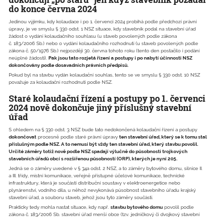
do konce června 2024
Jedinou výjimku, kdy kolaudace i po 1. červenci 2024 probíhá podle předchozí právní
úpravy, je ve smyslu § 330 odst. 1 NSZ situace, kdy stavebník podal na stavební úřad
žádost o vydání kolaudačního souhlasu (u staveb povolených podle zákona
č. 183/2006 Sb.) nebo o vydání kolaudačního rozhodnutí (u staveb povolených podle
zákona č. 50/1976 Sb.) nejpozději 30. června tohoto roku (tento den postačilo i podání
neúplné žádosti).
Pak jsou tato rozjetá řízení a postupy i po nabytí účinnosti NSZ
dokončovány podle dosavadních právních předpisů.
Pokud byl na stavbu vydán kolaudační souhlas, tento se ve smyslu § 330 odst. 10 NSZ
považuje za kolaudační rozhodnutí podle NSZ.
Staré kolaudační řízení a postupy po 1. červenci
2024 nově dokončuje jiný příslušný stavební
úřad
S ohledem na § 330 odst. 3 NSZ bude tato nedokončená kolaudační řízení a postupy
dokončovat
procesně podle staré právní úpravy
ten stavební úřad, který se k tomu stal
příslušným podle NSZ. A to nemusí být vždy ten stavební úřad, který stavbu povolil.
Určité záměry totiž nově podle NSZ spadají výlučně do působnosti trojkových
stavebních úřadů obcí s rozšířenou působností (ORP), kterých je nyní 205.
Jedná se o záměry uvedené v § 34a odst. 2 NSZ, a to záměry bytového domu, silnice II.
a III. třídy, místní komunikace, veřejně přístupné účelové komunikace, technické
infrastruktury, která je součástí distribuční soustavy v elektroenergetice nebo
plynárenství, vodního díla, u něhož nevykonává působnost stavebního úřadu krajský
stavební úřad, a souboru staveb, jehož jsou tyto záměry součástí.
Prakticky tedy mohla nastat situace, kdy např.
stavbu bytového domu
povolil podle
zákona č. 183/2006 Sb. stavební úřad menší obce (tzv. jedničkový či dvojkový stavební