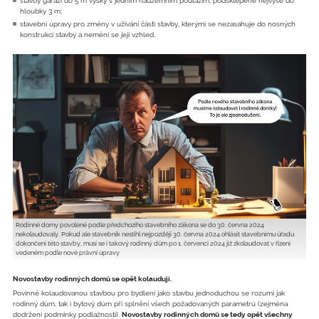
stavby garáží do 5 m výšky s jedním nadzemním podlažím, podsklepené nejvýše do
hloubky 3 m;
stavební úpravy pro změny v užívání části stavby, kterými se nezasahuje do nosných
konstrukcí stavby a nemění se její vzhled.
Rodinné domy povolené podle předchozího stavebního zákona se do 30. června 2024
nekolaudovaly. Pokud ale stavebník nestihl nejpozději 30. června 2024 ohlásit stavebnímu úřadu
dokončení této stavby, musí se i takový rodinný dům po 1. červenci 2024 již zkolaudovat v řízení
vedeném podle nové právní úpravy
Novostavby rodinných domů se opět kolaudují.
Povinně kolaudovanou stavbou pro bydlení jako stavbu jednoduchou se rozumí jak
rodinný dům, tak i bytový dům při splnění všech požadovaných parametrů (zejména
dodržení podmínky podlažnosti).
Novostavby rodinných domů se tedy opět všechny