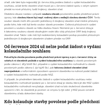
úřad), zde také byla nejpozději 30. června 2024 podána žádost o vydání kolaudačního
souhlasu, avšak tento stavební úřad musel po 1. červenci žádost spolu s celým spisem
předat na nově příslušný, tudíž trojkový, stavební úřad.
Obdobná situace nastala v případě
souboru staveb
povoleného podle předchozí právní
úpravy, kde
stavbou hlavní byl např. rodinný dům s vedlejší stavbou domácí ČOV
. Tento
soubor staveb mohl dřív povolit i jedničkový či dvojkový stavební úřad místně příslušný
podle toho, kde měl být tento soubor staveb proveden. Celková příslušnost k vydání
povolení u souboru staveb se řídila stavbou hlavní. Nicméně po 1. červenci 2024 je
k takovému souboru staveb obsahujícím vodní dílo vždy příslušné ORP, tedy trojkový
stavební úřad. Takže i zde měl být nedokončený kolaudační postup původně příslušným
jedničkovým či dvojkovým stavebním úřadem předán na ORP.
Od července 2024 už nelze podat žádost o vydání
kolaudačního souhlasu
Pokud byla stavba povolena podle předchozí právní úpravy a po 1. červenci 2024 ve
vztahu k ní stavebník požádá o vydání kolaudačního souhlasu
(u staveb povolených
podle zákona č. 183/2006 Sb.), případně o vydání kolaudačního rozhodnutí (u staveb
povolených podle zákona č. 50/1976 Sb.), pak
takovou žádost stavební úřad
neprojednává
a neformálním způsobem upozorní stavebníka na nutnost podat žádost
o vydání kolaudačního rozhodnutí podle NSZ.
V případě, že předmětem takovéto žádosti o vydání kolaudačního souhlasu nebo
kolaudačního rozhodnutí (podané po 1. červenci 2024) je stavba, která již dle NSZ vydání
kolaudačního rozhodnutí nevyžaduje, stavební úřad na tuto skutečnost stavebníka
upozorní s tím, že stavebník je povinen ve smyslu § 230 odst. 3 NSZ pouze oznámit
stavebnímu úřadu dokončení stavby.
Kdo kolauduje stavby povolené podle předchozí