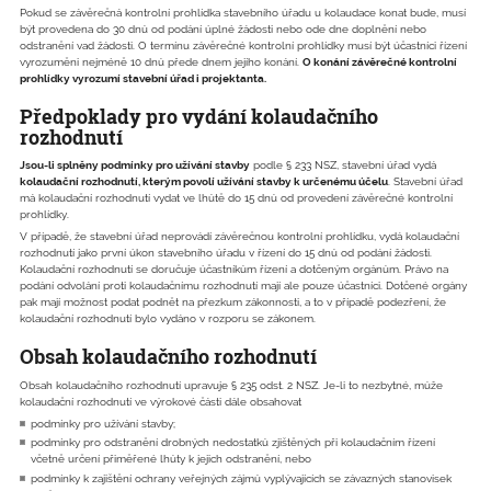
Pokud se závěrečná kontrolní prohlídka stavebního úřadu u kolaudace konat bude, musí
být provedena do 30 dnů od podání úplné žádosti nebo ode dne doplnění nebo
odstranění vad žádosti. O termínu závěrečné kontrolní prohlídky musí být účastníci řízení
vyrozuměni nejméně 10 dnů přede dnem jejího konání.
O konání závěrečné kontrolní
prohlídky vyrozumí stavební úřad i projektanta.
Předpoklady pro vydání kolaudačního
rozhodnutí
Jsou-li splněny podmínky pro užívání stavby
podle § 233 NSZ, stavební úřad vydá
kolaudační rozhodnutí, kterým povolí užívání stavby k určenému účelu
. Stavební úřad
má kolaudační rozhodnutí vydat ve lhůtě do 15 dnů od provedení závěrečné kontrolní
prohlídky.
V případě, že stavební úřad neprovádí závěrečnou kontrolní prohlídku, vydá kolaudační
rozhodnutí jako první úkon stavebního úřadu v řízení do 15 dnů od podání žádosti.
Kolaudační rozhodnutí se doručuje účastníkům řízení a dotčeným orgánům. Právo na
podání odvolání proti kolaudačnímu rozhodnutí mají ale pouze účastníci. Dotčené orgány
pak mají možnost podat podnět na přezkum zákonnosti, a to v případě podezření, že
kolaudační rozhodnutí bylo vydáno v rozporu se zákonem.
Obsah kolaudačního rozhodnutí
Obsah kolaudačního rozhodnutí upravuje § 235 odst. 2 NSZ. Je-li to nezbytné, může
kolaudační rozhodnutí ve výrokové části dále obsahovat
podmínky pro užívání stavby;
podmínky pro odstranění drobných nedostatků zjištěných při kolaudačním řízení
včetně určení přiměřené lhůty k jejich odstranění, nebo
podmínky k zajištění ochrany veřejných zájmů vyplývajících se závazných stanovisek