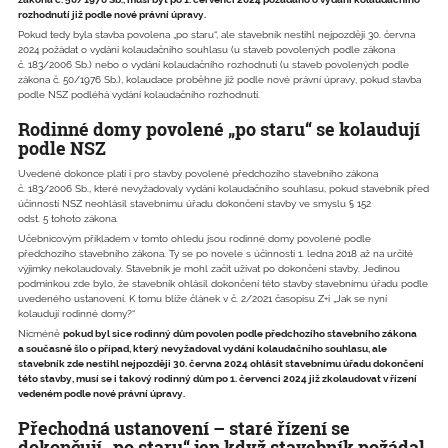
rozhodnutí již podle nové právní úpravy.
Pokud tedy byla stavba povolena „po staru“, ale stavebník nestihl nejpozději 30. června
2024 požádat o vydání kolaudačního souhlasu (u staveb povolených podle zákona
č. 183/2006 Sb.) nebo o vydání kolaudačního rozhodnutí (u staveb povolených podle
zákona č. 50/1976 Sb.), kolaudace proběhne již podle nové právní úpravy, pokud stavba
podle NSZ podléhá vydání kolaudačního rozhodnutí.
Rodinné domy povolené „po staru“ se kolaudují
podle NSZ
Uvedené dokonce platí i pro stavby povolené předchozího stavebního zákona
č. 183/2006 Sb., které nevyžadovaly vydání kolaudačního souhlasu, pokud stavebník před
účinností NSZ neohlásil stavebnímu úřadu dokončení stavby ve smyslu § 152
odst. 5 tohoto zákona.
Učebnicovým příkladem v tomto ohledu jsou rodinné domy povolené podle
předchozího stavebního zákona. Ty se po novele s účinností 1. ledna 2018 až na určité
výjimky nekolaudovaly. Stavebník je mohl začít užívat po dokončení stavby. Jedinou
podmínkou zde bylo, že stavebník ohlásil dokončení této stavby stavebnímu úřadu podle
uvedeného ustanovení. K tomu blíže článek v č. 2/2021 časopisu Z+i „Jak se nyní
kolaudují rodinné domy?“
Nicméně
pokud byl sice rodinný dům povolen podle předchozího stavebního zákona
a současně šlo o případ, který nevyžadoval vydání kolaudačního souhlasu, ale
stavebník zde nestihl nejpozději 30. června 2024 ohlásit stavebnímu úřadu dokončení
této stavby, musí se i takový rodinný dům po 1. červenci 2024 již zkolaudovat v řízení
vedeném podle nové právní úpravy.
Přechodná ustanovení – staré řízení se
dokončují „po staru“ jen když stavebník požádal