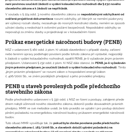
není povinnou součástí žádosti o vydání kolaudačního rozhodnutí dle § 232 nového
stavebního zákona a k žádosti se nepřikládá.
V souladu s § 224 odst. 3 nového stavebního zákona se
nepodstatnými odchylkami od
ověřené projektové dokumentace
rozumí odchylky, při kterých se nemění půdorysný
ani výškový rozsah stavby, nezasahuje do nosných konstrukcí stavby, nemění se způsob
užívání stavby a nedochází k ovlivnění požární bezpečnosti. Nepodstatné odchylky se
nepovažují za změnu stavby a projednávají se v kolaudačním řízení.
Průkaz energetické náročnosti budovy (PENB)
NSZ v ustanovení § 160 odst. 2 písm. h) ukládá stavebníkovi v případě stavby, zařízení
nebo terénní úpravy podléhající povolení podle tohoto zákona při výstavbě, nejpozději
k žádosti o vydání kolaudačního rozhodnutí, opatřit PENB, je-li vyžadován jiným právním
předpisem. Ustanovení § 232 odst. 2 písm. h) NSZ dále stanoví, že
PENB, je-li vyžadován
jiným právním předpisem, je součástí žádosti o vydání kolaudačního rozhodnutí
. Tímto
„jiným právním předpisem“ se rozumí zákon o hospodaření energií (zákon
č. 406/2000 Sb., ve znění pozdějších předpisů) a jeho prováděcí předpisy.
PENB u staveb povolených podle předchozího
stavebního zákona
Podle přechodného ustanovení v § 330 odst. 1 NSZ se řízení a postupy, zahájené přede
dnem nabytí účinnosti nového stavebního zákona, dokončí podle dosavadních právních
předpisů. MMR ve své metodice uvádí, že toto pravidlo se uplatní i pro postup doložení
plnění požadavků na energetickou náročnost budovy průkazem energetické náročnosti
budov.
Tuto situaci MMR vysvětluje tak, že
pokud byla stavba povolena podle předchozího
stavebního zákona č. 183/2006 Sb., a stavebník doložil splnění požadavků na
energetickou náročnost budovy již při povolení stavby v souladu se zákonem