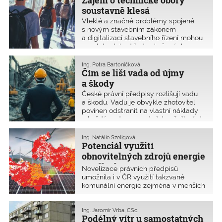
Zájem o technické obory
které s tímto tématem úzce souvisí.
soustavně klesá
Vleklé a značné problémy spojené
s novým stavebním zákonem
a digitalizací stavebního řízení mohou
vyvolat odchod řady zkušených
praktiků z oboru. Tuto obavu potvrdilo
952 autorizovaných osob, což bylo
Ing. Petra Bartoníčková
46 % respondentů, v bleskovém
Čím se liší vada od újmy
průzkumu ČKAIT na konci listopadu
a škody
2024.
České právní předpisy rozlišují vadu
a škodu. Vadu je obvykle zhotovitel
povinen odstranit na vlastní náklady
a každá vada nemusí vždy přejít až do
stadia škody. Autorizované osoby jsou
pojištěny nikoliv na odstranění vad ve
Ing. Natálie Szeligová
svém vadném plnění, ale na
Potenciál využití
financování náhrady škody, která
obnovitelných zdrojů energie
vznikne obvykle až jako důsledek
v sídlech
Novelizace právních předpisů
vadného plnění. Jak je tedy
umožnila i v ČR využití takzvané
definováno vadné plnění a kdy má
komunální energie zejména v menších
stavební dílo vady? Jaký je rozdíl mezi
sídlech. Novelizace energetického
škodou a újmou?
zákona umožnila realizaci zařízení pro
výrobu elektřiny z obnovitelných
Ing. Jaromír Vrba, CSc.
Podélný vítr u samostatných
zdrojů s výkonem do 50 kW bez