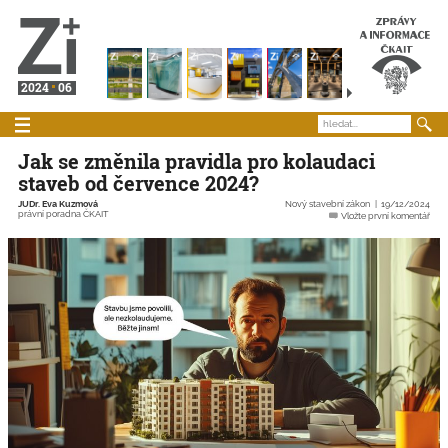
2024
06
Jak se změnila pravidla pro kolaudaci
staveb od července 2024?
JUDr. Eva Kuzmová
Nový stavební zákon
19/12/2024
právní poradna ČKAIT
Vložte první komentář