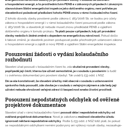
o hospodaření energií, a to prostřednictvím PENB a v zákonných případech i závazným
stanoviskem Státní energetické inspekce jako dotčeného orgánu, není potřeba po
stavebníkovi požadovat předložení tohoto PENB znovu v rámci kolaudačního řízení.
Z tohoto důvodu stavby povolené podle zákona č. 183/2006 Sb. se budou pro účely
zákona o hospodaření energií i v rámci kolaudačního řízení posuzovat podle zákona
č. 183/2006 Sb. a stavebník již nebude muset znovu předkládat PENB a vyjádření
dotčeného orgánu k tomuto průkazu.
To platí pouze v případech, kdy při provádění
stavby nedošlo k žádné změně s dopadem na energetickou náročnost.
Pokud došlo
k takové změně, je stavebník povinen postupovat podle přechodných ustanovení zákona
o hospodaření energií a zajistit si nový PENB a vyjádření Státní energetické inspekce.
Posuzování žádosti o vydání kolaudačního
rozhodnutí
Stavební úřad posoudí v kolaudačním řízení to, zda
skutečné provedení stavby,
popřípadě její části, kterou lze užívat samostatně, je v souladu s povolením
(a tudíž
i s ověřenou dokumentací pro povolení stavby). Tak uvádí § 233 odst. 1 NSZ.
Dá se ale konstatovat, že stavební úřad by měl obecně v souladu s ustanoveními
správního řádu posoudit, zda stavba je v souladu s veřejným zájmem a zda tedy její
užívání nebude ohrožovat veřejné zdraví či bezpečnost anebo životní prostředí.
Posouzení nepodstatných odchylek od ověřené
projektové dokumentace
Stavební úřad v rámci kolaudačního řízení
posoudí dále i nepodstatné odchylky od
ověřené projektové dokumentace
. Nově je zakotvena
možnost stavebního úřadu
ignorovat některé nepodstatné odchylky
. Podle § 233 odst. 2 NSZ totiž platí, že pokud
se nepodstatnými odchylkami nemění půdorysný ani výškový rozsah stavby, nezasahuje-