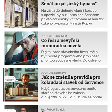
Senát přijal „úzký bypass“
odpovědí než zkraje roku 2024, kdy
jsme se ptali na vaši zkušenost se
Na základě dohody vládní koalice
skutečnou délkou povolovacího řízení
s opozicí bylo 11. prosince Senátem
v Česku.
přijato odborníky kritizované řešení tzv.
úzkého bypassu. Ministři Kupka
a Kulhánek senátory přesvědčili, že
v pátek 13. prosince, tedy až dva dny
po schválení Senátem, bude funkce
JUDr. Jiří Kubík, MBA
Co řeší a nevyřeší
ukládání projektové dokumentace na
Portálu stavebníka plně funkční
mimořádná novela
a spolehlivá. Již zbývá jen vyčkat na
stavebního zákona?
Digitalizace stavebního řízení měla
podpis prezidenta a v praxi ověřit, že
být podle programového prohlášení
sliby byly naplněny.
prioritou současné vlády. Do ostrého
provozu byly spuštěny informační
systémy státní správy se zcela
zásadními nedostatky, které nebyly
JUDr. Eva Kuzmová
Jak se změnila pravidla pro
nahodilé, ale šlo o strukturální
problémy celého návrhu. To se
kolaudaci staveb od července
v rámci evropského kontextu přetavilo
2024?
Když byla stavba povolena podle
v bezprecedentní zpomalení státní
starého stavebního zákona
správy v této oblasti a ohrozilo sektor
č. 183/2006 Sb. (SSZ), bude se podle
stavebnictví na území našeho státu.
něj kolaudovat i po 1. červenci 2024?
Co změnil nový stavební zákon
č. 283/2021 Sb. (NSZ)? Jaké stavby se
Ing. Robert Špalek