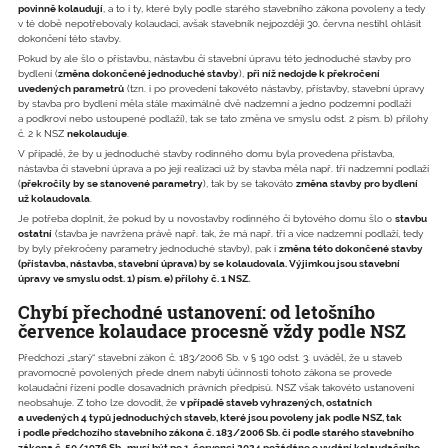
povinně kolaudují
, a to i ty, které byly podle starého stavebního zákona povoleny a tedy
v té době nepotřebovaly kolaudaci, avšak stavebník nejpozději 30. června nestihl ohlásit
dokončení této stavby.
Pokud by ale šlo o přístavbu, nástavbu či stavební úpravu této jednoduché stavby pro
bydlení (
změna dokončené jednoduché stavby
),
při níž nedojde k překročení
uvedených parametrů
(tzn. i po provedení takovéto nástavby, přístavby, stavební úpravy
by stavba pro bydlení měla stále maximálně dvě nadzemní a jedno podzemní podlaží
a podkroví nebo ustoupené podlaží), tak se tato změna ve smyslu odst. 2 písm. b) přílohy
č. 2 k NSZ
nekolauduje
.
V případě, že by u jednoduché stavby rodinného domu byla provedena přístavba,
nástavba či stavební úprava a po její realizaci už by stavba měla např. tři nadzemní podlaží
(
překročily by se stanovené parametry
), tak by se takováto
změna stavby pro bydlení
už kolaudovala
.
Je potřeba doplnit, že pokud by u novostavby rodinného či bytového domu šlo o
stavbu
ostatní
(stavba je navržena právě např. tak, že má např. tři a více nadzemní podlaží, tedy
by byly překročeny parametry jednoduché stavby), pak i
změna této dokončené stavby
(přístavba, nástavba, stavební úprava) by se kolaudovala. Výjimkou jsou stavební
úpravy ve smyslu odst. 1) písm. e) přílohy č. 1 NSZ.
Chybí přechodné ustanovení: od letošního
července kolaudace procesně vždy podle NSZ
Předchozí „starý“ stavební zákon č. 183/2006 Sb. v § 190 odst. 3. uváděl, že u staveb
pravomocně povolených přede dnem nabytí účinnosti tohoto zákona se provede
kolaudační řízení podle dosavadních právních předpisů. NSZ však takovéto ustanovení
neobsahuje. Z toho lze dovodit, že
v případě staveb vyhrazených, ostatních
a uvedených 4 typů jednoduchých staveb, které jsou povoleny jak podle NSZ, tak
i podle předchozího stavebního zákona č. 183/2006 Sb. či podle starého stavebního
zákona č. 50/1976 Sb., musí být po 1. červenci 2024 požádáno o vydání kolaudačního