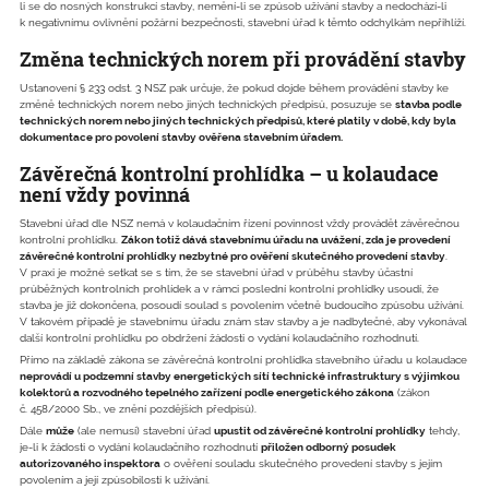
li se do nosných konstrukcí stavby, nemění-li se způsob užívání stavby a nedochází-li
k negativnímu ovlivnění požární bezpečnosti, stavební úřad k těmto odchylkám nepřihlíží.
Změna technických norem při provádění stavby
Ustanovení § 233 odst. 3 NSZ pak určuje, že pokud dojde během provádění stavby ke
změně technických norem nebo jiných technických předpisů, posuzuje se
stavba podle
technických norem nebo jiných technických předpisů, které platily v době, kdy byla
dokumentace pro povolení stavby ověřena stavebním úřadem.
Závěrečná kontrolní prohlídka – u kolaudace
není vždy povinná
Stavební úřad dle NSZ nemá v kolaudačním řízení povinnost vždy provádět závěrečnou
kontrolní prohlídku.
Zákon totiž dává stavebnímu úřadu na uvážení, zda je provedení
závěrečné kontrolní prohlídky nezbytné pro ověření skutečného provedení stavby
.
V praxi je možné setkat se s tím, že se stavební úřad v průběhu stavby účastní
průběžných kontrolních prohlídek a v rámci poslední kontrolní prohlídky usoudí, že
stavba je již dokončena, posoudí soulad s povolením včetně budoucího způsobu užívání.
V takovém případě je stavebnímu úřadu znám stav stavby a je nadbytečné, aby vykonával
další kontrolní prohlídku po obdržení žádosti o vydání kolaudačního rozhodnutí.
Přímo na základě zákona se závěrečná kontrolní prohlídka stavebního úřadu u kolaudace
neprovádí u podzemní stavby energetických sítí technické infrastruktury s výjimkou
kolektorů a rozvodného tepelného zařízení podle energetického zákona
(zákon
č. 458/2000 Sb., ve znění pozdějších předpisů).
Dále
může
(ale nemusí) stavební úřad
upustit od závěrečné kontrolní prohlídky
tehdy,
je-li k žádosti o vydání kolaudačního rozhodnutí
přiložen odborný posudek
autorizovaného inspektora
o ověření souladu skutečného provedení stavby s jejím
povolením a její způsobilosti k užívání.