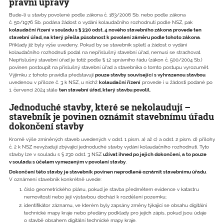
právní úpravy
Bude-li u stavby povolené podle zákona č. 183/2006 Sb. nebo podle zákona
č. 50/1976 Sb. podána žádost o vydání kolaudačního rozhodnutí podle NSZ, pak
kolaudační řízení v souladu s § 330 odst. 4 nového stavebního zákona provede ten
stavební úřad, na který přešla působnost k povolení záměru podle tohoto zákona
.
Příklady již byly výše uvedeny. Pokud by se stavebník spletl a žádost o vydání
kolaudačního rozhodnutí podal na nepříslušný stavební úřad, nemusí se strachovat.
Nepříslušný stavební úřad je totiž podle § 12 správního řádu (zákon č. 500/2004 Sb.)
povinen postoupit na příslušný stavební úřad a stavebníka o tomto postupu vyrozumět.
Výjimku z tohoto pravidla představují
pouze stavby související s vyhrazenou stavbou
uvedenou v příloze č. 3 k NSZ, u nichž
kolaudační řízení
provede i u žádosti podané po
1. červenci 2024 stále
ten stavební úřad, který stavbu povolil.
Jednoduché stavby, které se nekolaudují –
stavebník je povinen oznámit stavebnímu úřadu
dokončení stavby
Kromě výše zmíněných staveb uvedených v odst. 1 písm. a) až c) a odst. 2 písm. d) přílohy
č. 2 k NSZ nevyžadují zbývající jednoduché stavby vydání kolaudačního rozhodnutí. Tyto
stavby lze v souladu s § 230 odst. 3 NSZ
užívat ihned po jejich dokončení, a to pouze
v souladu s účelem vymezeným v povolení stavby
.
Dokončení této stavby je stavebník povinen neprodleně oznámit stavebnímu úřadu
.
V oznámení stavebník konkrétně uvede:
číslo geometrického plánu, pokud je stavba předmětem evidence v katastru
nemovitostí nebo její výstavbou dochází k rozdělení pozemku;
identifikátor záznamu, ve kterém byly zapsány změny týkající se obsahu digitální
technické mapy kraje nebo předány podklady pro jejich zápis, pokud jsou údaje
o stavbě obsahem digitální technické mapy kraje.