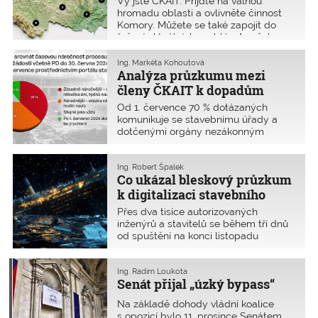
Vy jste ČKAIT. Přijďte na valnou
hromadu oblasti a ovlivněte činnost
Komory. Můžete se také zapojit do
řešení aktuálních problémů vašeho
oboru autorizace a celého odvětví
prostřednictvím profesních aktivů.
Ing. Markéta Kohoutová
Letos nás opět čeká připomínkování
Analýza průzkumu mezi
právních předpisů, zejména
členy ČKAIT k dopadům
novelizace vyhlášek, otázky
digitalizace stavebního
Od 1. července 70 % dotázaných
dostupného bydlení, spolupráce AO s
řízení (DSŘ)
komunikuje se stavebnímu úřady a
IZS ...
dotčenými orgány nezákonným
způsobem, tedy mimo portál
stavebníka (PSS). Vyplynulo to mimo
jiné z průzkumu, který probíhal ve
Ing. Robert Špalek
Co ukázal bleskový průzkum
dnech 26. listopadu až 8. prosince
2024 a zúčastnilo se ho 2 134
k digitalizaci stavebního
autorizovaných osob, z toho 1 492
řízení
Přes dva tisíce autorizovaných
inženýrů a 617 techniků a stavitelů.
inženýrů a stavitelů se během tří dnů
Obsahoval 18 otázek, které v
od spuštění na konci listopadu
některých případech umožňovaly
zúčastnily průzkumu k problémům
přidat komentář.
s digitalizací stavebního řízení (DSŘ).
Nebývalé! Jde o dvojnásobný počet
Ing. Radim Loukota
Senát přijal „úzký bypass“
odpovědí než zkraje roku 2024, kdy
jsme se ptali na vaši zkušenost se
Na základě dohody vládní koalice
skutečnou délkou povolovacího řízení
s opozicí bylo 11. prosince Senátem