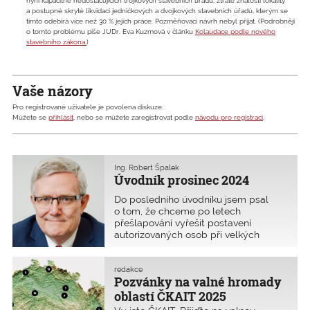
nyní kapacitně nedostačujících trojkových stavebních úřadů, ztrátě znalosti lokality
a postupné skryté likvidaci jedničkových a dvojkových stavebních úřadů, kterým se
tímto odebírá více než 30 % jejich práce. Pozměňovací návrh nebyl přijat. (Podrobněji
o tomto problému píše JUDr. Eva Kuzmová v článku
Kolaudace podle nového
stavebního zákona.
)
Vaše názory
Pro registrované uživatele je povolena diskuze.
Můžete se
přihlásit
, nebo se můžete zaregistrovat podle
návodu pro registraci
.
Ing. Robert Špalek
Úvodník prosinec 2024
Do posledního úvodníku jsem psal
o tom, že chceme po letech
přešlapování vyřešit postavení
autorizovaných osob při velkých
živelních katastrofách. Zdá se, že se
ledy pohnuly, protože vedení HZS na
naši výzvu zareagovalo a koncem
redakce
Pozvánky na valné hromady
listopadu jsme s kolegy Dospivou
a Klegou je
oblastí ČKAIT 2025