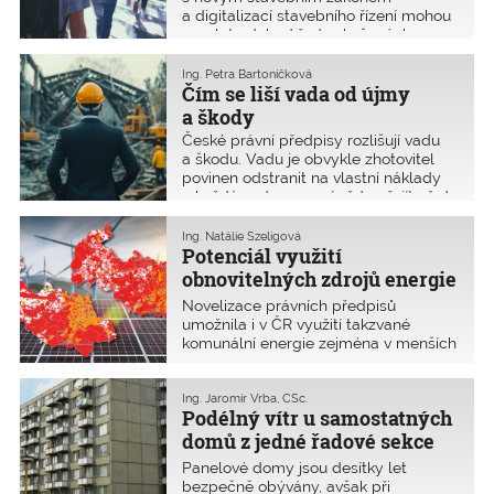
a digitalizací stavebního řízení mohou
vyvolat odchod řady zkušených
praktiků z oboru. Tuto obavu potvrdilo
952 autorizovaných osob, což bylo
Ing. Petra Bartoníčková
46 % respondentů, v bleskovém
Čím se liší vada od újmy
průzkumu ČKAIT na konci listopadu
a škody
2024.
České právní předpisy rozlišují vadu
a škodu. Vadu je obvykle zhotovitel
povinen odstranit na vlastní náklady
a každá vada nemusí vždy přejít až do
stadia škody. Autorizované osoby jsou
pojištěny nikoliv na odstranění vad ve
Ing. Natálie Szeligová
svém vadném plnění, ale na
Potenciál využití
financování náhrady škody, která
obnovitelných zdrojů energie
vznikne obvykle až jako důsledek
v sídlech
Novelizace právních předpisů
vadného plnění. Jak je tedy
umožnila i v ČR využití takzvané
definováno vadné plnění a kdy má
komunální energie zejména v menších
stavební dílo vady? Jaký je rozdíl mezi
sídlech. Novelizace energetického
škodou a újmou?
zákona umožnila realizaci zařízení pro
výrobu elektřiny z obnovitelných
Ing. Jaromír Vrba, CSc.
Podélný vítr u samostatných
zdrojů s výkonem do 50 kW bez
nutnosti stavebního povolení
domů z jedné řadové sekce
a ohlášení stavby. Novela nového
soustavy T 06 B
Panelové domy jsou desítky let
stavebního zákona platná od 24. ledna
bezpečně obývány, avšak při
2023 rozšířila pojem technické