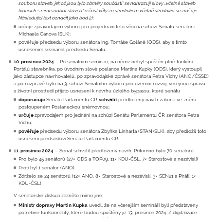
souboru staveb, jehož jsou tyto záměry součástí“ se nahrazují slovy „včetně staveb
tvořících s nimi soubor staveb“ a část věty za středníkem včetně středníku se zrušuje.
Následující text označit jako bod 2);
určuje zpravodajem výboru pro projednání této věci na schůzi Senátu senátora
Michaela Canova (SLK);
pověřuje předsedu výboru senátora Ing. Tomáše Goláně (ODS), aby s tímto
usnesením seznámil předsedu Senátu.
10. prosince 2024
– Po senátním semináři, na němž nebyl spuštěn plně funkční
Portálů stavebníka, po úvodním slově poslance Martina Kupky (ODS), který vystoupil
jako zástupce navrhovatelů, po zpravodajské zprávě senátora Petra Víchy (ANO/ČSSD)
a po rozpravě bylo na 3. schůzi Senátního výboru pro územní rozvoj, veřejnou správu
a životní prostředí přijato usnesení k návrhu úzkého bypassu, které senátu
doporučuje
Senátu Parlamentu ČR
schválit
předložený návrh zákona ve znění
postoupeném Poslaneckou sněmovnou;
určuje
zpravodajem pro jednání na schůzi Senátu Parlamentu ČR senátora Petra
Víchu;
pověřuje
předsedu výboru senátora Zbyňka Linharta (STAN+SLK), aby předložil toto
usnesení předsedovi Senátu Parlamentu ČR.
11. prosince 2024
– Senát schválil předložený návrh. Přítomno bylo 70 senátorů.
Pro bylo 45 senátorů (27× ODS a TOP09, 11× KDU-ČSL, 7× Starostové a nezávislí)
Proti byl 1 senátor (ANO)
Zdrželo se 24 senátorů (12× ANO, 8× Starostové a nezávislí, 3× SEN21 a Piráti, 1×
KDU-ČSL)
V senátorské diskuzi zaznělo mimo jiné:
Ministr dopravy Martin Kupka
uvedl, že na včerejším semináři byli představeny
potřebné funkcionality, které budou spuštěny již 13. prosince 2024. Z digitalizace