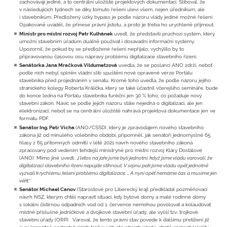
zachovávají jediné, a to centrální uložiště projektových dokumentací. Sliboval, že
v následujících týdnech se díky tomuto řešení uleví všem, nejen úředníkům, ale
i stavebníkům. Předložený úzký bypass je podle názoru vlády jediné možné řešení.
Opakovaně uváděl, že přinese právní jistotu, a proto je třeba ho urychleně přijmout.
Ministr pro místní rozvoj Petr Kulhánek
uvedl, že představili průchozí systém, který
umožní stavebním úřadům duálně používat i dosavadní informační systémy.
Upozornil, že pokud by se předložené řešení nepřijalo, vychýlilo by to
připravovanou časovou osu nápravy problémů digitalizace stavebního řízení.
Senátorka Jana Mračková Vildumetzová
uvedla, že se poslanci ANO zdrží, neboť
podle nich nebyl splněn vládní slib spuštění nové opravené verze Portálu
stavebníka před projednáním v senátu. Kromě toho uvedla, že podle názoru jejího
stranického kolegy Roberta Králíčka, který se také účastnil včerejšího semináře, bude
do konce ledna na Portálu stavebníka funkční jen 30 % toho, co požaduje nový
stavební zákon. Navíc se podle jejich názoru stále nejedná o digitalizaci, ale jen
elektronizaci, neboť se na centrální úložiště nahrává projektová dokumentace jen ve
formátu PDF.
Senátor Ing. Petr Vícha
(ANO/CSSD), který je zpravodajem nového stavebního
zákona již od minulého volebního období, připomněl, jak senátoři jednomyslně 65
hlasy z 65 přítomných odmítli v létě 2021 návrh nového stavebního zákona
zpracovaný pod vedením tehdejší ministryně pro místní rozvoj Kláry Dostálové
(ANO). Mimo jiné uvedl: „
I letos na jaře jsme byli jednotní, když jsme vládu varovali, že
digitalizaci stavebního řízení nepůjde stihnout. V srpnu pak jsme vládu opět jednotně
vyzvali k rychlému řešení problémů digitalizace. … A nyní opět nemáme čas a musíme jen
věřit
.“
Senátor Michael Canov
(Starostové pro Liberecký kraj) předkládal pozměňovací
návrh NSZ, kterým chtěl napravit situaci, kdy bytové domy a malé rodinné domy
s lokální čistírnou odpadních vod od 1. července nemohou povolovat a kolaudovat
místně příslušné jedničkové a dvojkové stavební úřady, ale vyšší tzv. trojkové
stavební úřady (ORP). Varoval, že tento právní stav povede k dalšímu přetížení již