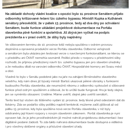
Na základě dohody vládní koalice s opozicí bylo 11. prosince Senátem přijato
odborníky kritizované řešení tzv. úzkého bypassu. Ministři Kupka a Kulhánek
senátory přesvědčili, že v pátek 13. prosince, tedy až dva dny po schválení
Senátem, bude funkce ukládání projektové dokumentace na Portálu
stavebníka plně funkční a spolehlivá. Již zbývá jen vyčkat na podpis
prezidenta a v praxi ověřit, že sliby byly naplněny.
Ve slibovaném termínu do 10. prosince totiž nebyla spuštěna v ostrém provozu
doplněná a opravená produkční verze Portálu stavebníka. Odborné veřejnosti
a senátorům byla ukázána jen testovací verze s navrženými funkcionalitami, se kterou se
v předstihu ani ČKAIT nemohla seznámit. Politici přesto v rozporu s předchozími sliby
rozhodli, že přijmou předložený návrh tzv. úzkého bypassu jen pro stavební úředníky
a že nebudou dbát na varování odborníků ČKAIT, Hospodářské komory ani Svazu měst
a obcí.
Vlastně to bylo v Senátu podobné jako na jaře na zahájení Brněnského stavebního
veletrhu, kdy nám dnes již bývalý ministr Bartoš ukazoval pěkné obrázky s funkcemi
budoucího Portálu stavebníka, ale neumožnil nikomu z odborníků vyzkoušet si slibované
funkce před ostrým spuštěním a sliboval, že to určitě bude fungovat. Hra je tedy stejná,
jen se vyměnilo obsazení. Uvidíme. Máme uvěřit, stejně jako uvěřili senátoři…
Tento text byl vložen do tištěného vydání 12. prosince, tedy těsně před odesláním dat do
tiskárny. Zda se podařilo sliby politiků naplnit tentokrát, můžeme začít zjišťovat až od
pátku 13. prosince, kdy byla spuštěna nová verze Portálu stavebníka, v níž byly
odstraněny její hlavní rozpory s novým stavebním zákonem. Portál stavebníka je nyní
opraven tak, že je jeho prostřednictvím již možné nahrát projektovou dokumentaci i bez
digitálně podané žádosti. To zda takto nahraná dokumentace bude dostupná a viditelná
i pro všechny dotčené orgány a příslušné stavební úřady.