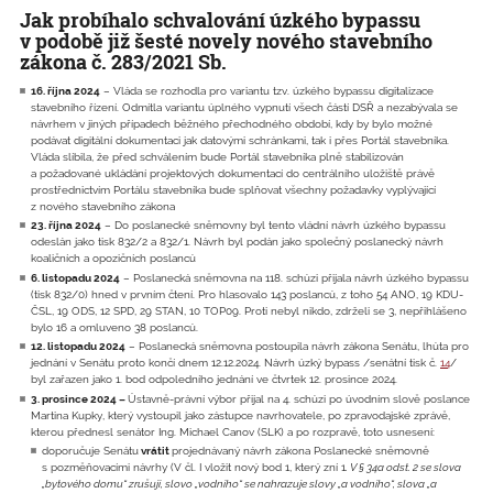
Jak probíhalo schvalování úzkého bypassu
v podobě již šesté novely nového stavebního
zákona č. 283/2021 Sb.
16. října 2024
– Vláda se rozhodla pro variantu tzv. úzkého bypassu digitalizace
stavebního řízení. Odmítla variantu úplného vypnutí všech částí DSŘ a nezabývala se
návrhem v jiných případech běžného přechodného období, kdy by bylo možné
podávat digitální dokumentaci jak datovými schránkami, tak i přes Portál stavebníka.
Vláda slíbila, že před schválením bude Portál stavebníka plně stabilizován
a požadované ukládání projektových dokumentací do centrálního uložiště právě
prostřednictvím Portálu stavebníka bude splňovat všechny požadavky vyplývající
z nového stavebního zákona
23. října 2024
– Do poslanecké sněmovny byl tento vládní návrh úzkého bypassu
odeslán jako tisk 832/2 a 832/1. Návrh byl podán jako společný poslanecký návrh
koaličních a opozičních poslanců
6. listopadu 2024
– Poslanecká sněmovna na 118. schůzi přijala návrh úzkého bypassu
(tisk 832/0) hned v prvním čtení. Pro hlasovalo 143 poslanců, z toho 54 ANO, 19 KDU-
ČSL, 19 ODS, 12 SPD, 29 STAN, 10 TOP09. Proti nebyl nikdo, zdrželi se 3, nepřihlášeno
bylo 16 a omluveno 38 poslanců.
12. listopadu 2024
– Poslanecká sněmovna postoupila návrh zákona Senátu, lhůta pro
jednání v Senátu proto končí dnem 12.12.2024. Návrh úzký bypass /senátní tisk č.
14
/
byl zařazen jako 1. bod odpoledního jednání ve čtvrtek 12. prosince 2024.
3. prosince 2024 –
Ústavně-právní výbor přijal na 4. schůzi po úvodním slově poslance
Martina Kupky, který vystoupil jako zástupce navrhovatele, po zpravodajské zprávě,
kterou přednesl senátor Ing. Michael Canov (SLK) a po rozpravě, toto usnesení:
doporučuje Senátu
vrátit
projednávaný návrh zákona Poslanecké sněmovně
s pozměňovacími návrhy (V čl. I vložit nový bod 1, který zní 1
. V § 34a odst. 2 se slova
„bytového domu“ zrušují, slovo „vodního“ se nahrazuje slovy „a vodního“, slova „a