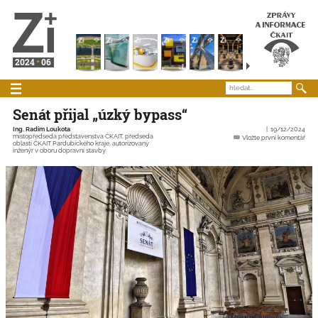
2024
06
Senát přijal „úzký bypass“
Ing. Radim Loukota
19/12/2024
místopředseda představenstva ČKAIT, předseda
Vložte první komentář
oblasti ČKAIT Pardubického kraje, autorizovaný
inženýr v oboru dopravní stavby