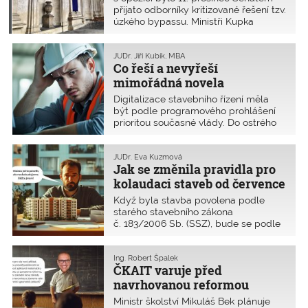
v Česku.
přijato odborníky kritizované řešení tzv.
úzkého bypassu. Ministři Kupka
a Kulhánek senátory přesvědčili, že
v pátek 13. prosince, tedy až dva dny
po schválení Senátem, bude funkce
JUDr. Jiří Kubík, MBA
Co řeší a nevyřeší
ukládání projektové dokumentace na
Portálu stavebníka plně funkční
mimořádná novela
a spolehlivá. Již zbývá jen vyčkat na
stavebního zákona?
Digitalizace stavebního řízení měla
podpis prezidenta a v praxi ověřit, že
být podle programového prohlášení
sliby byly naplněny.
prioritou současné vlády. Do ostrého
provozu byly spuštěny informační
systémy státní správy se zcela
zásadními nedostatky, které nebyly
JUDr. Eva Kuzmová
Jak se změnila pravidla pro
nahodilé, ale šlo o strukturální
problémy celého návrhu. To se
kolaudaci staveb od července
v rámci evropského kontextu přetavilo
2024?
Když byla stavba povolena podle
v bezprecedentní zpomalení státní
starého stavebního zákona
správy v této oblasti a ohrozilo sektor
č. 183/2006 Sb. (SSZ), bude se podle
stavebnictví na území našeho státu.
něj kolaudovat i po 1. červenci 2024?
Co změnil nový stavební zákon
č. 283/2021 Sb. (NSZ)? Jaké stavby se
Ing. Robert Špalek
ČKAIT varuje před
vlastně nyní kolaudují a podle jakého
zákona? Kdo kolauduje stavby?
navrhovanou reformou
Postup kolaudace podle NSZ může
výuky matematiky
Ministr školství Mikuláš Bek plánuje
působit nejasně.