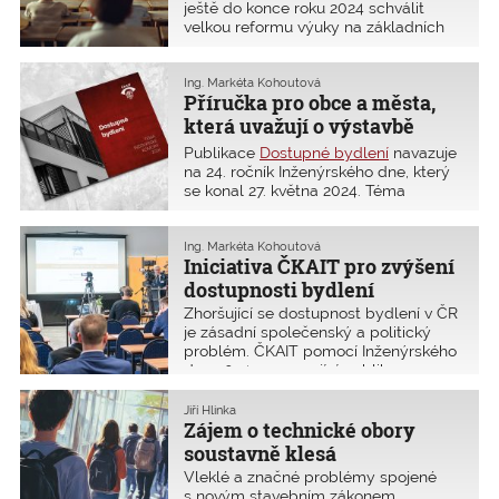
v základních školách
ještě do konce roku 2024 schválit
velkou reformu výuky na základních
školách s cílem zvýšit nároky na
znalosti matematiky. Zlepšit výuku
matematiky je nutné. Připravovaná
Ing. Markéta Kohoutová
Příručka pro obce a města,
reforma matematiky však s vysokou
pravděpodobností nedopadne dobře
která uvažují o výstavbě
a navrhovaná opatření mohou vést
dostupného bydlení
Publikace
Dostupné bydlení
navazuje
paradoxně k pravému opaku,
na 24. ročník Inženýrského dne, který
k dalšímu propadu schopnosti
se konal 27. května 2024. Téma
aplikovat a používat matematiku
dostupnosti bydlení otevřel
v běžném životě. ČKAIT proto
prostřednictvím odborných zkušeností
odeslala otevřený dopis ČKAIT
23 přednášejících. Pro zveřejnění v
Ing. Markéta Kohoutová
premiérovi Petrovi Fialovi a ministru
Iniciativa ČKAIT pro zvýšení
publikaci bylo zpracováno 11
školství Mikuláši Bekovi s upozorněním
přednášek. Publikace bude vydána v
dostupnosti bydlení
na nedostatky návrhu transformace
omezeném tištěném nákladu, který
výuky matematiky v základních
Zhoršující se dostupnost bydlení v ČR
bude rozeslán obcím. Zde přinášíme
školách.
je zásadní společenský a politický
stručnou anotaci hlavních kapitol.
problém. ČKAIT pomocí Inženýrského
Všechny přednášky je však možné
dne 2024 a navazující publikace
zpětně shlédnout na
youtube
.
Dostupné bydlení chce ukázat jeden
vzorový příklad i upozornit na některé
Jiří Hlinka
nepravdy a opomíjené informace,
Zájem o technické obory
které s tímto tématem úzce souvisí.
soustavně klesá
Vleklé a značné problémy spojené
s novým stavebním zákonem