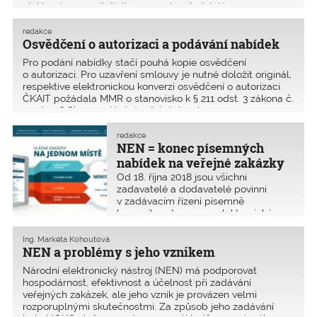
elektronizace a digitalizace ve stavebnictví jsem se na
posle
redakce
Osvědčení o autorizaci a podávání nabídek
Pro podání nabídky stačí pouhá kopie osvědčení
o autorizaci. Pro uzavření smlouvy je nutné doložit originál,
respektive elektronickou konverzi osvědčení o autorizaci.
ČKAIT požádala MMR o stanovisko k § 211 odst. 3 zákona č.
134/2016 Sb., o zadávání veřejných zak
redakce
NEN = konec písemných
nabídek na veřejné zakázky
Od 18. října 2018 jsou všichni
zadavatelé a dodavatelé povinni
v zadávacím řízení písemně
komunikovat pouze v elektronické
formě, a to i u zakázek, které byly
vypsány před tímto datem. Po 18. říjnu
Ing. Markéta Kohoutová
2018 již zadavatel nesmí umožnit
NEN a problémy s jeho vznikem
podávání listinných nabídek.
Národní elektronický nástroj (NEN) má podporovat
hospodárnost, efektivnost a účelnost při zadávání
veřejných zakázek, ale jeho vznik je provázen velmi
rozporuplnými skutečnostmi. Za způsob jeho zadávání