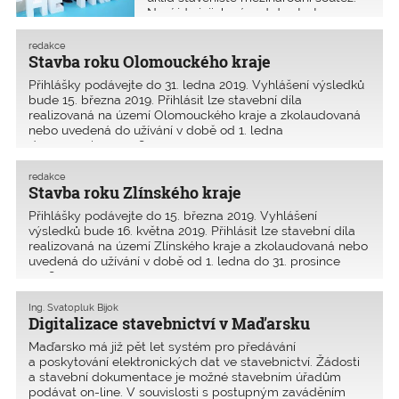
uchazeči, přičemž zvítězil Hochtief
Nyní jde jejich nápad do start-up
s nabídkovou cenou 83 mil. Kč
inkubátoru a zajímají se o něj české
včetně DPH. Smlouva s dodavatelem
i zahraniční firmy. Na stavbách by
redakce
byla uzavřena v dubnu 2018.
mohl začít fungovat za tři až pět let.
Stavba roku Olomouckého kraje
Dokončení stavby včetně sadových
Žádný jiný robotický systém pro úklid
úprav je plánováno na červen 2019.
Přihlášky podávejte do 31. ledna 2019. Vyhlášení výsledků
staveniště dosud neexistuje.
(zdroj: město Třinec)
bude 15. března 2019. Přihlásit lze stavební díla
realizovaná na území Olomouckého kraje a zkolaudovaná
nebo uvedená do užívání v době od 1. ledna
do 31. prosince 2018.
redakce
Stavba roku Zlínského kraje
Přihlášky podávejte do 15. března 2019. Vyhlášení
výsledků bude 16. května 2019. Přihlásit lze stavební díla
realizovaná na území Zlínského kraje a ­zkolaudovaná nebo
uvedená do užívání v době od 1. ledna do 31. prosince
2018.
Ing. Svatopluk Bijok
Digitalizace stavebnictví v Maďarsku
Maďarsko má již pět let systém pro předávání
a poskytování elektronických dat ve stavebnictví. Žádosti
a stavební dokumentace je možné stavebním úřadům
podávat on-line. V souvislosti s postupným zaváděním