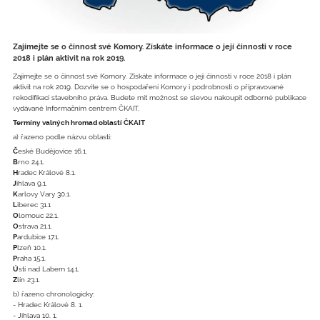
Zajímejte se o činnost své Komory. Získáte informace o její činnosti v roce
2018 i plán aktivit na rok 2019.
Zajímejte se o činnost své Komory. Získáte informace o její činnosti v roce 2018 i plán
aktivit na rok 2019. Dozvíte se o hospodaření Komory i podrobnosti o připravované
rekodifikaci stavebního práva. Budete mít možnost se slevou nakoupit odborné publikace
vydávané Informačním centrem ČKAIT.
Termíny valných hromad oblastí ČKAIT
a) řazeno podle názvu oblastí:
Č
eské Budějovice 16.1.
B
rno 24.1.
H
radec Králové 8.1.
J
ihlava 9.1.
K
arlovy Vary 30.1.
L
iberec 31.1
O
lomouc 22.1.
O
strava 21.1.
P
ardubice 17.1.
P
lzeň 10.1.
P
raha 15.1.
Ú
stí nad Labem 14.1.
Z
lín 23.1.
b) řazeno chronologicky:
- Hradec Králové 8. 1.
- Jihlava 10. 1.