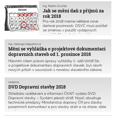
Ing. Radim Dvořák
Jak se mění daň z příjmů za
rok 2018
Pro rok 2018 máme některé nové
daňové povinnosti. OSVČ musí počítat
se změnou v použití výdajových
paušálů. Naopak daně z příjmu
zaměstnanců se stále počítají ze
superhrubé mzdy a dochází tak
Ing. Hedviga Klepáčková
k jejímu navýšení ze zákonných 15 %
Mění se vyhláška o projektové dokumentaci
dopravních staveb od 1. prosince 2018
Hlavním cílem právní úpravy vyhlášky č. 146/2008 Sb.,
o projektové dokumentaci dopravních staveb, byl návrh
nových příloh v souvislosti s novelou stavebního zákona
a zároveň s novelou vyhlášky č. 499/2006 Sb.,
o dokumentaci staveb, ve znění pozdějších předpisů tak,
redakce
DVD Dopravní stavby 2018
Středisko vzdělávání a informací ČKAIT vydalo DVD
Dopravní ­stavby – Systém jakosti 2018. Nosič obsahuje
technické předpisy Ministerstva dopravy ČR pro stavby
pozemních komunikací a pro stavby drah a na dráze, dále
ceníky a právní předpisy citované v předpisech uvede