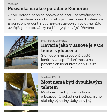
redakce
Pozvánka na akce pořádané Komorou
ČKAIT pořádá nebo se opakovaně podílí na vzdělávacích
akcích ve stavebním oboru, jako jsou semináře, konference
a poradenská centra vybraných stavebních veletrhů. Zde
uveřejňujeme pozvánky na tři nejzajímavější. Dřevěné
konstrukce vystavené povětrnostním vlivům, 8.
Ing. Michal Drahorád
Havárie jako v Janově je v ČR
téměř vyloučena
S ohledem na zavedený systém
kontroly a uspořádání mostů na
pozemních komunikacích v ČR lze
konstatovat, že riziko havárie takového
rozsahu, jako nastala v italském
Janově, je v ČR téměř vyloučeno.
Vladimír Křístek
Mosty v ČR jsou bezpečné, zaznělo na
Most nemá býti dvouhlavým
tiskové konferenci ČKAIT, která se
teletem
konala 31. října 2018.
Most nemůže být hospodárný
a bezpečný, pokud není jednoznačně
staticky výhodný. Jakýkoliv jiný
způsob přenosu vnitřních sil vede
k plýtvání finančními prostředky