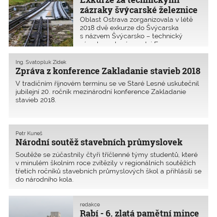
zázraky švýcarské železnice
Oblast Ostrava zorganizovala v létě
2018 dvě exkurze do Švýcarska
s názvem Švýcarsko – technický
zázrak v zeleném srdci Evropy.
Exkurze byla zaměřena na
architekturu a železniční dopravu ve
Ing. Svatopluk Zídek
vysokohorských podmínkách. Pěkné
Zpráva z konference Zakladanie stavieb 2018
hodnocení exkurze zaslal jeden ze
V tradičním říjnovém termínu se ve Staré Lesné uskutečnil
zúčastněný
jubilejní 20. ročník mezinárodní konference Zakladanie
stavieb 2018.
Petr Kuneš
Národní soutěž stavebních průmyslovek
Soutěže se zúčastnily čtyři tříčlenné týmy studentů, které
v minulém školním roce zvítězily v regionálních soutěžích
třetích ročníků stavebních průmyslových škol a přihlásili se
do národního kola.
redakce
Rabí - 6. zlatá pamětní mince