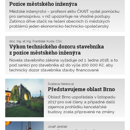
Pozice městského inženýra
Městské inženýrství – profesní aktiv ČKAIT vydal pomůcku
pro samosprávu, v níž upozorňuje na vhodné postupy.
Zatímco dříve stačil na řešení obecních či městských
problémů jeden ekonomicko-technicko-společenský
koordinátor – starosta, dnes už ani v nejmenších
doc. Ing. et Ing. František Kuda, CSc.
Výkon technického dozoru stavebníka
z pozice městského inženýra
Novela stavebního zákona vyžaduje od 1. ledna 2018, a to
pod sankcí pro stavebníka až do výše 200 000 Kč, aby
technický dozor stavebníka stavby financované
z veřejného rozpočtu vykonávala autorizovaná osoba. Dle
stanoviska MMR ČR k výkonu činnosti TDS může TDS
Svatava Henková
a autorsk�
Představujeme oblast Brno
Oblast Brno uspořádala v listopadu
2017 pro své členy a případné další
zájemce prohlídku kancelářské
budovy zcela připravené na změny
klimatu (na obrázku) i moderního
centra vědy AdMaS. Výsledný dojem
z prohlídky a získané informace
Josef Janíček