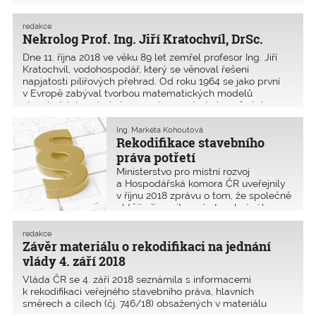
byly UOHS uloženy sankce a na základě provedeného
auditu MMR mělo vr
redakce
Nekrolog Prof. Ing. Jiří Kratochvíl, DrSc.
Dne 11. října 2018 ve věku 89 let zemřel profesor Ing. Jiří
Kratochvíl, vodohospodář, který se věnoval řešení
napjatosti pilířových přehrad. Od roku 1964 se jako první
v Evropě zabýval tvorbou matematických modelů
stavebních konstrukcí a rozvojem metody konečných
prvků
Ing. Markéta Kohoutová
Rekodifikace stavebního
práva potřetí
Ministerstvo pro místní rozvoj
a Hospodářská komora ČR uveřejnily
v říjnu 2018 zprávu o tom, že společně
chtějí připravit nový stavební zákon,
který by podle jejich harmonogramu
měl být schválen už za tři roky – tedy
redakce
v roce 2021. Návrh věcného záměru
Závěr materiálu o rekodifikaci na jednání
by měl vzn
vlády 4. září 2018
Vláda ČR se 4. září 2018 seznámila s informacemi
k rekodifikaci veřejného stavebního práva, hlavních
směrech a cílech (čj. 746/18) obsažených v materiálu
předloženém ministryní pro místní rozvoj. 1. Manažerské