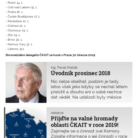
- Plzeň 14. 1.
- Ústí nad Labem 15. 1.
- Praha 16. 1.
- České Budějovice 17. 1.
- Pardubice 21. 1.
- Ostrava 22. 1.
- Olomouc 23. 1.
- Zlín 24. 1.
- Brno 30. 1.
- Karlovy Vary 31. 1.
- Liberec 31.1
Shromáždění delegátů ČKAIT se koná v Praze 30. března 2019
Ing. Pavel Křeček
Úvodník prosinec 2018
Nic nelze obelhat, podzim je tady,
letos však jako kdyby se nechal létem
přelstít a dlouho ani o sobě nechce
dát vědět. Na události byly měsíce
září i říjen hodně bohaté. V nadsázce
říkám, že bych potřeboval za sebe
ještě dva klony. „Tak nemusíš být
redakce
Přijďte na valné hromady
všude!“ Je to pravda. Přestože na
mnoho akcí chodí další členové
oblastí ČKAIT v roce 2019!
představenstva, stejně nestíhám.
Zajímejte se o činnost své Komory.
Vrátil jsem se z Neapole,
Získáte informace o její činnosti v roce