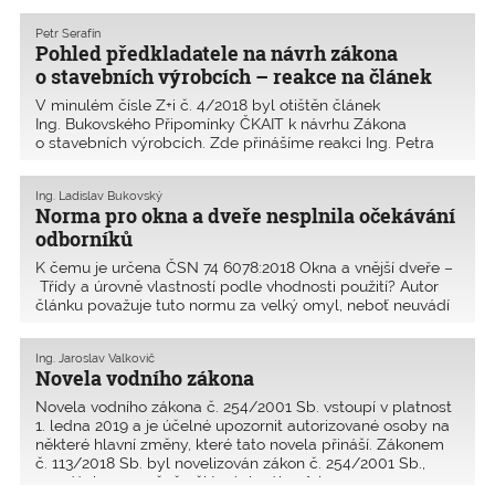
shrnutí Předkládaný materiál byl vypracován Ministerst
Petr Serafín
Pohled předkladatele na návrh zákona
o stavebních výrobcích – reakce na článek
V minulém čísle Z+i č. 4/2018 byl otištěn článek
Ing. Bukovského Připomínky ČKAIT k návrhu Zákona
o stavebních výrobcích. Zde přinášíme reakci Ing. Petra
Serafína, ředitele odboru stavebnictví a stavebních hmot
z Ministerstva průmyslu a obchodu. V perexu článku
Ing. Ladislav Bukovský
Norma pro okna a dveře nesplnila očekávání
odborníků
K čemu je určena ČSN 74 6078:2018 Okna a vnější dveře –
Třídy a úrovně vlastností podle vhodnosti použití? Autor
článku považuje tuto normu za velký omyl, neboť neuvádí
všechny nezbytné vlastnosti oken a vnějších dveří pro
jejich návrh a výběr výrobků pro je
Ing. Jaroslav Valkovič
Novela vodního zákona
Novela vodního zákona č. 254/2001 Sb. vstoupí v platnost
1. ledna 2019 a je účelné upozornit autorizované osoby na
některé hlavní změny, které tato novela přináší. Zákonem
č. 113/2018 Sb. byl novelizován zákon č. 254/2001 Sb.,
o vodách a o změně některých zákonů (