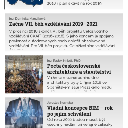
v Neapolském zálivu bylo krásně, ale
2018 i plán aktivit na rok 2019.
též jsem viděl, jak by časem mohla
vypadat Praha při uplatnění
pražských stavebních předpisů. Bude
Ing. Dominika Mandíková
mít možná ještě větší hustotu na
Začne VII. běh vzdělávání 2019–2021
hektar, než je v Neapoli. Developeři
budou spokojeni, jenom si nejsem jist,
V prosinci 2018 skončil VI. běh projektu Celoživotního
zda budou spokojeni bydlící v oněch
vzdělávání ČKAIT (2016–2018). S jeho koncem je spojena
bytech s tmavými kouty. Na druhou
povinnost autorizovaných osob doložit absolvované
stranu, když vidím ceny za byt
vzdělávání. Pro VII. běh projektu Celoživotního vzdělávání
v Praze, jsem klidný – nemyslím totiž,
ČKAIT (2019–2021) musí autorizované osoby zvolit způsob
že by se do ní přistěhovalo osm set
vzdělávání, a to kreditní formu nebo formu individuální. Ke
tisíc lidí.
kreditnímu programu CŽV se AO přihlašují ­e-mailem,
Ing. Radek Hnízdil, Ph.D.
Pocta československé
písemně nebo osobně u oblastní kanceláře ČKAIT.
Autorizovaná osoba může kdykoliv v průběhu cyklu
architektuře a stavitelství
způsob svého vzdělávání změnit nebo se přihlásit k účasti
V rámci mezinárodního dne
v projektu CŽV u své oblastní kanceláře ČKAIT.
architektury byly 1. října 2018 ve
Španělském sále Pražského hradu
uděleny ceny Jože Plečnika pro
významné architekty a stavitele
z České a Slovenské republiky.
Jaroslav Nechyba
Vládní koncepce BIM – rok
po jejím schválení
Od roku 2022 budou muset být
všechny nadlimitní veřejné zakázky