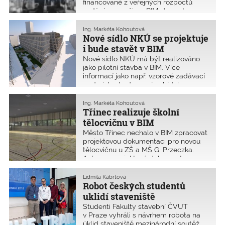
financované z veřejných rozpočtů
zadávány v režimu BIM. Je proto
nutné, co nejvíce šířit informovanost
celého stavebního sektoru. Zbývá jen
Ing. Markéta Kohoutová
13 čtvrtletí a veřejných zakázek v BIM
Nové sídlo NKÚ se projektuje
je jak šafránu.
i bude stavět v BIM
Nové sídlo NKÚ má být realizováno
jako pilotní stavba v BIM. Více
informací jako např. vzorové zadávací
podmínky, hodnocení nabídek,
smlouva podle FIDIC a další
informace jsou k dispozici na
Ing. Markéta Kohoutová
www.nku.cz/cz/pro-media/sidlo-nku/
Třinec realizuje školní
tělocvičnu v BIM
Město Třinec nechalo v BIM zpracovat
projektovou dokumentaci pro novou
tělocvičnu u ZŠ a MŠ G. Przeczka.
Autorem projektové dokumentace pro
výběr zhotovitele zpracované v BIM je
FIALA ARCHITECTS s.r.o.
Lidmila Kábrtová
Předpokládaná cena byla 76 mil. Kč
Robot českých studentů
včetně DPH. Od zhotovitele stavby
uklidí staveniště
bylo požadováno odevzdat
Studenti Fakulty stavební ČVUT
dokumentaci skutečného provedení
v Praze vyhráli s návrhem robota na
v BIM. Do soutěže se přihlásili čtyři
úklid staveniště mezinárodní soutěž.