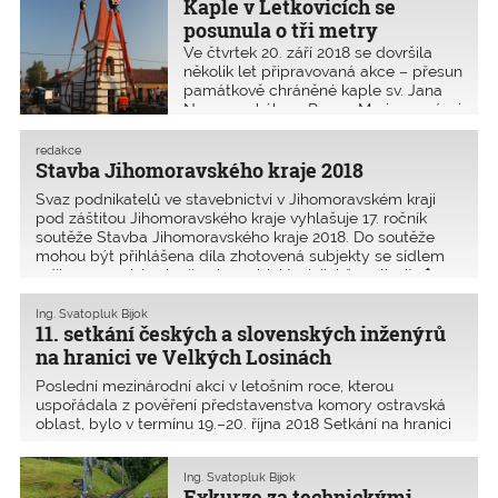
Kaple v Letkovicích se
dokazují, že se jedná o skvěle fungující
projekty.
posunula o tři metry
Ve čtvrtek 20. září 2018 se dovršila
několik let připravovaná akce – přesun
památkově chráněné kaple sv. Jana
Nepomuckého a Panny Marie na návsi
v Ivančicích – Letkovicích z roku 1884
tak, aby uvolnila prostor pro
redakce
rekonstrukci návsi a průjezdní
Stavba Jihomoravského kraje 2018
komunikace III. třídy podle
Svaz podnikatelů ve stavebnictví v Jihomoravském kraji
současných norem.
pod záštitou Jihomoravského kraje vyhlašuje 17. ročník
soutěže Stavba Jihomoravského kraje 2018. Do soutěže
mohou být přihlášena díla zhotovená subjekty se sídlem
v Jihomoravském kraji nebo subjekty, jejichž realizujíc�
Ing. Svatopluk Bijok
11. setkání českých a slovenských inženýrů
na hranici ve Velkých Losinách
Poslední mezinárodní akcí v letošním roce, kterou
uspořádala z pověření představenstva komory ostravská
oblast, bylo v termínu 19.–20. října 2018 Setkání na hranici
s členy Slovenské komory stavebních inženýrů
a Slovenského svazu stavebních inženýrů. Z české s
Ing. Svatopluk Bijok
Exkurze za technickými