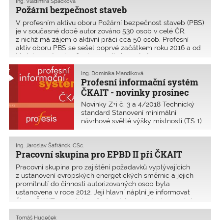
Ing. Vladimíra Špačková
Požární bezpečnost staveb
V profesním aktivu oboru Požární bezpečnost staveb (PBS)
je v současné době autorizováno 530 osob v celé ČR,
z nichž má zájem o aktivní práci cca 50 osob. Profesní
aktiv oboru PBS se sešel poprvé začátkem roku 2016 a od
té doby se trvale věnuje rozvoji oboru. Letos se se
Ing. Dominika Mandíková
Profesní informační systém
ČKAIT - novinky prosinec
2018
Novinky Z+i č. 3 a 4/2018 Technický
standard Stanovení minimální
návrhové světlé výšky místností (TS 1)
Terminologie BIM (S 3.01) Protikorozní
ochrana kovových konstrukcí (TP 3.2)
Metodiky MŽP (Návrh a realizace
Ing. Jaroslav Šafránek, CSc.
Pracovní skupina pro EPBD II při ČKAIT
suchých nádrží) Aktualizace Facility m
Pracovní skupina pro zajištění požadavků vyplývajících
z ustanovení evropských energetických směrnic a jejich
promítnutí do činnosti autorizovaných osob byla
ustanovena v roce 2012. Její hlavní náplní je informovat
členy ČKAIT o nových požadavcích na výstavbu nových
Tomáš Hudeček