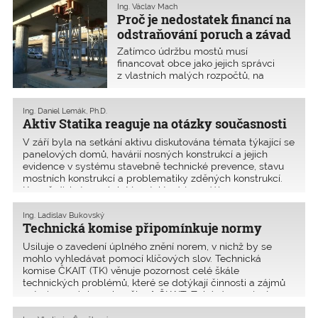
a zakládá na pozdější problémy
Ing. Václav Mach
funkčního a statického charakteru
Proč je nedostatek financí na
odstraňování poruch a závad
mostů
Zatímco údržbu mostů musí
financovat obce jako jejich správci
z vlastních malých rozpočtů, na
opravu a přestavbu mostů jsou určeny
vysoké dotace ze státních nebo
evropských fondů.
Ing. Daniel Lemák, Ph.D.
Aktiv Statika reaguje na otázky současnosti
V září byla na setkání aktivu diskutována témata týkající se
panelových domů, havárií nosných konstrukcí a jejich
evidence v systému stavebně technické prevence, stavu
mostních konstrukcí a problematiky zděných konstrukcí.
Kromě diskutovaných témat, která jsou dále
Ing. Ladislav Bukovský
Technická komise připomínkuje normy
Usiluje o zavedení úplného znění norem, v nichž by se
mohlo vyhledávat pomocí klíčových slov. Technická
komise ČKAIT (TK) věnuje pozornost celé škále
technických problémů, které se dotýkají činnosti a zájmů
autorizovaných osob – členů ČKAIT. Zabývá se zejména