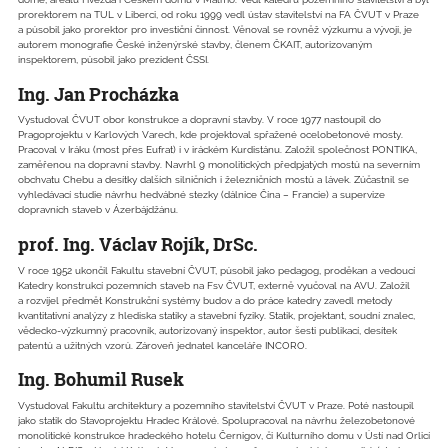
prorektorem na TUL v Liberci, od roku 1999 vedl ústav stavitelství na FA ČVUT v Praze
a působil jako prorektor pro investiční činnost. Věnoval se rovněž výzkumu a vývoji, je
autorem monografie České inženýrské stavby, členem ČKAIT, autorizovaným
inspektorem, působil jako prezident ČSSI.
Ing. Jan Procházka
Vystudoval ČVUT obor konstrukce a dopravní stavby. V roce 1977 nastoupil do
Pragoprojektu v Karlových Varech, kde projektoval spřažené ocelobetonové mosty.
Pracoval v Iráku (most přes Eufrat) i v iráckém Kurdistánu. Založil společnost PONTIKA,
zaměřenou na dopravní stavby. Navrhl 9 monolitických předpjatých mostů na severním
obchvatu Chebu a desítky dalších silničních i železničních mostů a lávek. Zúčastnil se
vyhledávací studie návrhu hedvábné stezky (dálnice Čína – Francie) a supervize
dopravních staveb v Ázerbájdžánu.
prof. Ing. Václav Rojík, DrSc.
V roce 1952 ukončil Fakultu stavební ČVUT, působil jako pedagog, proděkan a vedoucí
Katedry konstrukcí pozemních staveb na Fsv ČVUT, externě vyučoval na AVU. Založil
a rozvíjel předmět Konstrukční systémy budov a do práce katedry zavedl metody
kvantitativní analýzy z hlediska statiky a stavební fyziky. Statik, projektant, soudní znalec,
vědecko-výzkumný pracovník, autorizovaný inspektor, autor šesti publikací, desítek
patentů a užitných vzorů. Zároveň jednatel kanceláře INCORO.
Ing. Bohumil Rusek
Vystudoval Fakultu architektury a pozemního stavitelství ČVUT v Praze. Poté nastoupil
jako statik do Stavoprojektu Hradec Králové. Spolupracoval na návrhu železobetonové
monolitické konstrukce hradeckého hotelu Černigov, či Kulturního domu v Ústí nad Orlicí