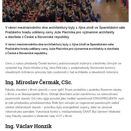
V rámci mezinárodního dne architektury byly 1. října 2018 ve Španělském sále
Pražského hradu uděleny ceny Jože Plečnika pro významné architekty
a stavitele z České a Slovenské republiky.
V rámci mezinárodního dne architektury byly 1. října 2018 ve Španělském sále
Pražského hradu uděleny ceny Jože Plečnika pro významné architekty a stavitele
z České a Slovenské republiky.
Cenu z rukou předsedy České komory autorizovaných inženýrů a techniků činných ve
výstavbě Ing. Pavla Křečka a Ing. Jána Petržala, 1. podpředsedy Slovenské komory
stavebných inžinierov převzaly tyto osobnosti z řad architektů a stavebních inženýrů:
Ing. Miroslav Čermák, CSc.
Fakultu stavební v Brně ukončil v roce 1967. Praxe proběhla v podniku Pozemní stavby
v Brně a ve Stavoprojektu Brno. Obhájil disertační práci zaměřenou na rekonstrukci
pozemních staveb. Od roku 1991 působil jako ředitel společnosti STAVOPROJEKTA, nyní
je zde předsedou představenstva. Řídil tým věnující se regeneraci panelových sídlišť
včetně občanských staveb – prioritou byly energetické úspory, dále se věnoval
rekonstrukci památek. Vykonával funkci 1. místopředsedy ČKAIT. Byl členem Vědecké
rady Fakulty stavební a Vědecké rady VUT v Brně.
Ing. Václav Honzík