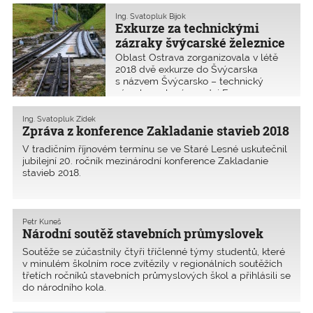
a Slovenského svazu stavebních inženýrů. Z české s
Ing. Svatopluk Bijok
Exkurze za technickými
zázraky švýcarské železnice
Oblast Ostrava zorganizovala v létě
2018 dvě exkurze do Švýcarska
s názvem Švýcarsko – technický
zázrak v zeleném srdci Evropy.
Exkurze byla zaměřena na
architekturu a železniční dopravu ve
Ing. Svatopluk Zídek
vysokohorských podmínkách. Pěkné
Zpráva z konference Zakladanie stavieb 2018
hodnocení exkurze zaslal jeden ze
V tradičním říjnovém termínu se ve Staré Lesné uskutečnil
zúčastněný
jubilejní 20. ročník mezinárodní konference Zakladanie
stavieb 2018.
Petr Kuneš
Národní soutěž stavebních průmyslovek
Soutěže se zúčastnily čtyři tříčlenné týmy studentů, které
v minulém školním roce zvítězily v regionálních soutěžích
třetích ročníků stavebních průmyslových škol a přihlásili se
do národního kola.