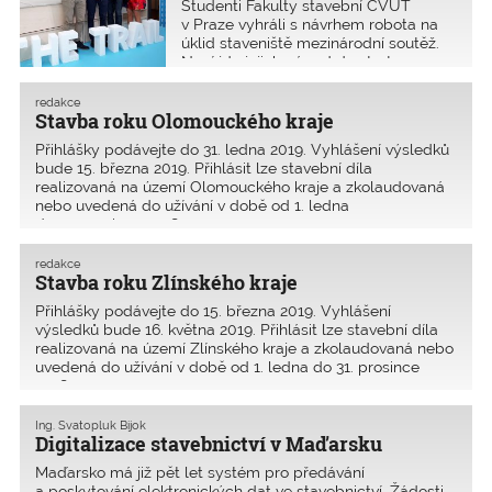
Studenti Fakulty stavební ČVUT
dokumentaci skutečného provedení
v Praze vyhráli s návrhem robota na
v BIM. Do soutěže se přihlásili čtyři
úklid staveniště mezinárodní soutěž.
uchazeči, přičemž zvítězil Hochtief
Nyní jde jejich nápad do start-up
s nabídkovou cenou 83 mil. Kč
inkubátoru a zajímají se o něj české
včetně DPH. Smlouva s dodavatelem
i zahraniční firmy. Na stavbách by
redakce
byla uzavřena v dubnu 2018.
mohl začít fungovat za tři až pět let.
Stavba roku Olomouckého kraje
Dokončení stavby včetně sadových
Žádný jiný robotický systém pro úklid
úprav je plánováno na červen 2019.
Přihlášky podávejte do 31. ledna 2019. Vyhlášení výsledků
staveniště dosud neexistuje.
(zdroj: město Třinec)
bude 15. března 2019. Přihlásit lze stavební díla
realizovaná na území Olomouckého kraje a zkolaudovaná
nebo uvedená do užívání v době od 1. ledna
do 31. prosince 2018.
redakce
Stavba roku Zlínského kraje
Přihlášky podávejte do 15. března 2019. Vyhlášení
výsledků bude 16. května 2019. Přihlásit lze stavební díla
realizovaná na území Zlínského kraje a ­zkolaudovaná nebo
uvedená do užívání v době od 1. ledna do 31. prosince
2018.
Ing. Svatopluk Bijok
Digitalizace stavebnictví v Maďarsku
Maďarsko má již pět let systém pro předávání
a poskytování elektronických dat ve stavebnictví. Žádosti