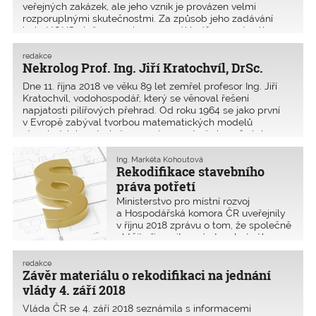
veřejných zakázek, ale jeho vznik je provázen velmi
rozporuplnými skutečnostmi. Za způsob jeho zadávání
byly UOHS uloženy sankce a na základě provedeného
auditu MMR mělo vr
redakce
Nekrolog Prof. Ing. Jiří Kratochvíl, DrSc.
Dne 11. října 2018 ve věku 89 let zemřel profesor Ing. Jiří
Kratochvíl, vodohospodář, který se věnoval řešení
napjatosti pilířových přehrad. Od roku 1964 se jako první
v Evropě zabýval tvorbou matematických modelů
stavebních konstrukcí a rozvojem metody konečných
prvků
Ing. Markéta Kohoutová
Rekodifikace stavebního
práva potřetí
Ministerstvo pro místní rozvoj
a Hospodářská komora ČR uveřejnily
v říjnu 2018 zprávu o tom, že společně
chtějí připravit nový stavební zákon,
který by podle jejich harmonogramu
měl být schválen už za tři roky – tedy
redakce
v roce 2021. Návrh věcného záměru
Závěr materiálu o rekodifikaci na jednání
by měl vzn
vlády 4. září 2018
Vláda ČR se 4. září 2018 seznámila s informacemi