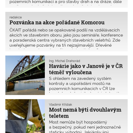
pozemních komunikací a pro stavby drah a na dráze, dále
ceníky a právní předpisy citované v předpisech uvede
redakce
Pozvánka na akce pořádané Komorou
ČKAIT pořádá nebo se opakovaně podílí na vzdělávacích
akcích ve stavebním oboru, jako jsou semináře, konference
a poradenská centra vybraných stavebních veletrhů. Zde
uveřejňujeme pozvánky na tři nejzajímavější. Dřevěné
konstrukce vystavené povětrnostním vlivům, 8.
Ing. Michal Drahorád
Havárie jako v Janově je v ČR
téměř vyloučena
S ohledem na zavedený systém
kontroly a uspořádání mostů na
pozemních komunikacích v ČR lze
konstatovat, že riziko havárie takového
rozsahu, jako nastala v italském
Janově, je v ČR téměř vyloučeno.
Vladimír Křístek
Mosty v ČR jsou bezpečné, zaznělo na
Most nemá býti dvouhlavým
tiskové konferenci ČKAIT, která se
teletem
konala 31. října 2018.
Most nemůže být hospodárný
a bezpečný, pokud není jednoznačně
staticky výhodný. Jakýkoliv jiný