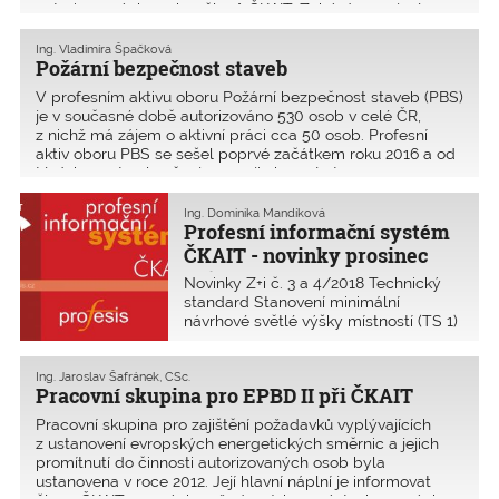
autorizovaných osob – členů ČKAIT. Zabývá se zejména
Ing. Vladimíra Špačková
Požární bezpečnost staveb
V profesním aktivu oboru Požární bezpečnost staveb (PBS)
je v současné době autorizováno 530 osob v celé ČR,
z nichž má zájem o aktivní práci cca 50 osob. Profesní
aktiv oboru PBS se sešel poprvé začátkem roku 2016 a od
té doby se trvale věnuje rozvoji oboru. Letos se se
Ing. Dominika Mandíková
Profesní informační systém
ČKAIT - novinky prosinec
2018
Novinky Z+i č. 3 a 4/2018 Technický
standard Stanovení minimální
návrhové světlé výšky místností (TS 1)
Terminologie BIM (S 3.01) Protikorozní
ochrana kovových konstrukcí (TP 3.2)
Metodiky MŽP (Návrh a realizace
Ing. Jaroslav Šafránek, CSc.
Pracovní skupina pro EPBD II při ČKAIT
suchých nádrží) Aktualizace Facility m
Pracovní skupina pro zajištění požadavků vyplývajících
z ustanovení evropských energetických směrnic a jejich
promítnutí do činnosti autorizovaných osob byla
ustanovena v roce 2012. Její hlavní náplní je informovat