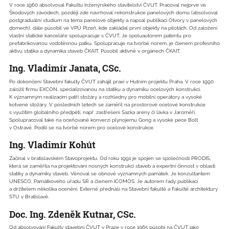
V roce 1960 absolvoval Fakultu inženýrského stavitelství ČVUT. Pracoval nejprve ve
Škodových závodech, později zde navrhoval rekonstrukce panelových domů (absolvoval
postgraduální studium na téma panelové objekty a napsal publikaci Otvory v panelových
domech), dále působil ve VPÚ Plzeň, kde zakládal první objekty na pilotách. Od založení
vlastní statické kanceláře spolupracuje s ČVUT. Je spoluautorem patentu pro
prefabrikovanou vodotěsnou patku. Spolupracuje na tvorbě norem, je členem profesního
aktivu statika a dynamika staveb ČKAIT. Působil aktivně v orgánech ČKAIT.
Ing. Vladimír Janata, CSc.
Po dokončení Stavební fakulty ČVUT zahájil praxi v Hutním projektu Praha. V roce 1990
založil firmu EXCON, specializovanou na statiku a dynamiku ocelových konstrukcí.
K významným realizacím patří stožáry a rozhledny pro mobilní operátory a vysoké
kotvené stožáry. V posledních letech se zaměřil na prostorové ocelové konstrukce
s využitím globálního předpětí, např. zastřešení Sazka arény či lávka v Jaroměři.
Spolupracoval také na oceňované konverzi plynojemu Gong a vysoké pece Bolt
v Ostravě. Podílí se na tvorbě norem pro ocelové konstrukce.
Ing. Vladimír Kohút
Začínal v bratislavském Stavoprojektu. Od roku 1991 je spojen se společností PRODIS,
která se zaměřila na projektování nosných konstrukcí staveb a expertní činnost v oblasti
statiky a dynamiky staveb. Věnoval se obnově významných památek. Je konzultantem
UNESCO, Památkového úřadu SR a členem ICOMOS. Je autorem řady publikací
a držitelem několika ocenění. Externě přednáší na Stavební fakultě a Fakultě architektury
STU v Bratislavě.
Doc. Ing. Zdeněk Kutnar, CSc.
Od absolvování Fakulty stavební ČVUT v Praze v roce 1965 působí na ČVUT jako