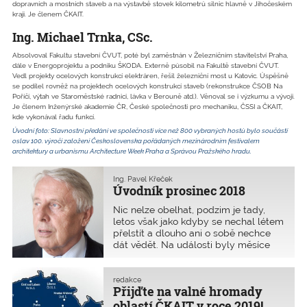
dopravních a mostních staveb a na výstavbě stovek kilometrů silnic hlavně v Jihočeském
kraji. Je členem ČKAIT.
Ing. Michael Trnka, CSc.
Absolvoval Fakultu stavební ČVUT, poté byl zaměstnán v Železničním stavitelství Praha,
dále v Energoprojektu a podniku ŠKODA. Externě působil na Fakultě stavební ČVUT.
Vedl projekty ocelových konstrukcí elektráren, řešil železniční most u Katovic. Úspěšně
se podílel rovněž na projektech ocelových konstrukcí staveb (­rekonstrukce ČSOB Na
Poříčí, výtah ve Staroměstské radnici, lávka v Berouně atd.). Věnoval se i výzkumu a vývoji.
Je členem Inženýrské akademie ČR, České společnosti pro mechaniku, ČSSI a ČKAIT,
kde vykonával řadu funkcí.
Úvodní foto: Slavnostní předání ve společnosti více než 800 vybraných hostů bylo součástí
oslav 100. výročí založení Československa pořádaných mezinárodním festivalem
architektury a urbanismu Architecture Week Praha a Správou Pražského hradu.
Ing. Pavel Křeček
Úvodník prosinec 2018
Nic nelze obelhat, podzim je tady,
letos však jako kdyby se nechal létem
přelstít a dlouho ani o sobě nechce
dát vědět. Na události byly měsíce
září i říjen hodně bohaté. V nadsázce
říkám, že bych potřeboval za sebe
ještě dva klony. „Tak nemusíš být
redakce
Přijďte na valné hromady
všude!“ Je to pravda. Přestože na
mnoho akcí chodí další členové
oblastí ČKAIT v roce 2019!