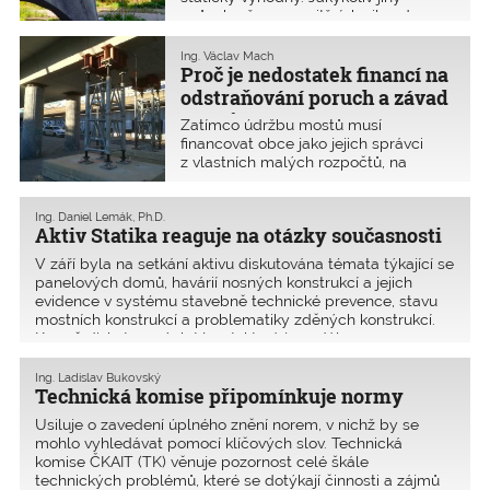
způsob přenosu vnitřních sil vede
k plýtvání finančními prostředky
a zakládá na pozdější problémy
Ing. Václav Mach
funkčního a statického charakteru
Proč je nedostatek financí na
odstraňování poruch a závad
mostů
Zatímco údržbu mostů musí
financovat obce jako jejich správci
z vlastních malých rozpočtů, na
opravu a přestavbu mostů jsou určeny
vysoké dotace ze státních nebo
evropských fondů.
Ing. Daniel Lemák, Ph.D.
Aktiv Statika reaguje na otázky současnosti
V září byla na setkání aktivu diskutována témata týkající se
panelových domů, havárií nosných konstrukcí a jejich
evidence v systému stavebně technické prevence, stavu
mostních konstrukcí a problematiky zděných konstrukcí.
Kromě diskutovaných témat, která jsou dále
Ing. Ladislav Bukovský
Technická komise připomínkuje normy
Usiluje o zavedení úplného znění norem, v nichž by se
mohlo vyhledávat pomocí klíčových slov. Technická
komise ČKAIT (TK) věnuje pozornost celé škále
technických problémů, které se dotýkají činnosti a zájmů