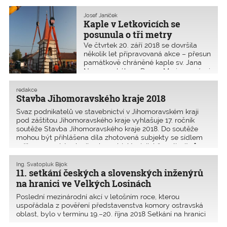
centra vědy AdMaS. Výsledný dojem
z prohlídky a získané informace
Josef Janíček
Kaple v Letkovicích se
dokazují, že se jedná o skvěle fungující
projekty.
posunula o tři metry
Ve čtvrtek 20. září 2018 se dovršila
několik let připravovaná akce – přesun
památkově chráněné kaple sv. Jana
Nepomuckého a Panny Marie na návsi
v Ivančicích – Letkovicích z roku 1884
tak, aby uvolnila prostor pro
redakce
rekonstrukci návsi a průjezdní
Stavba Jihomoravského kraje 2018
komunikace III. třídy podle
Svaz podnikatelů ve stavebnictví v Jihomoravském kraji
současných norem.
pod záštitou Jihomoravského kraje vyhlašuje 17. ročník
soutěže Stavba Jihomoravského kraje 2018. Do soutěže
mohou být přihlášena díla zhotovená subjekty se sídlem
v Jihomoravském kraji nebo subjekty, jejichž realizujíc�
Ing. Svatopluk Bijok
11. setkání českých a slovenských inženýrů
na hranici ve Velkých Losinách
Poslední mezinárodní akcí v letošním roce, kterou
uspořádala z pověření představenstva komory ostravská
oblast, bylo v termínu 19.–20. října 2018 Setkání na hranici
s členy Slovenské komory stavebních inženýrů