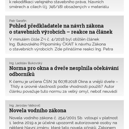
k rekodifikaci veřejného stavebního práva, hlavních
směrech a cílech (čj. 746/18) obsažených v materiálu
předloženém ministryní pro místní rozvoj. 1. Manažerské
shrnutí Předkládaný materiál byl vypracován Ministerst
Petr Serafín
Pohled předkladatele na návrh zákona
o stavebních výrobcích – reakce na článek
V minulém čísle Z+i č. 4/2018 byl otištěn článek
Ing. Bukovského Připomínky ČKAIT k návrhu Zákona
o stavebních výrobcích. Zde přinášíme reakci Ing. Petra
Serafína, ředitele odboru stavebnictví a stavebních hmot
z Ministerstva průmyslu a obchodu. V perexu článku
Ing. Ladislav Bukovský
Norma pro okna a dveře nesplnila očekávání
odborníků
K čemu je určena ČSN 74 6078:2018 Okna a vnější dveře –
Třídy a úrovně vlastností podle vhodnosti použití? Autor
článku považuje tuto normu za velký omyl, neboť neuvádí
všechny nezbytné vlastnosti oken a vnějších dveří pro
jejich návrh a výběr výrobků pro je
Ing. Jaroslav Valkovič
Novela vodního zákona
Novela vodního zákona č. 254/2001 Sb. vstoupí v platnost
1. ledna 2019 a je účelné upozornit autorizované osoby na
některé hlavní změny, které tato novela přináší. Zákonem