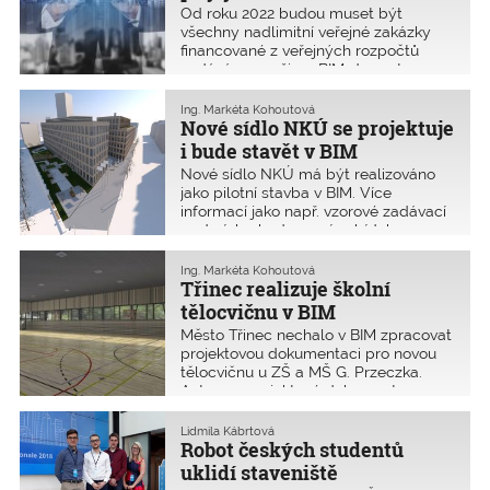
Od roku 2022 budou muset být
všechny nadlimitní veřejné zakázky
financované z veřejných rozpočtů
zadávány v režimu BIM. Je proto
nutné, co nejvíce šířit informovanost
celého stavebního sektoru. Zbývá jen
Ing. Markéta Kohoutová
13 čtvrtletí a veřejných zakázek v BIM
Nové sídlo NKÚ se projektuje
je jak šafránu.
i bude stavět v BIM
Nové sídlo NKÚ má být realizováno
jako pilotní stavba v BIM. Více
informací jako např. vzorové zadávací
podmínky, hodnocení nabídek,
smlouva podle FIDIC a další
informace jsou k dispozici na
Ing. Markéta Kohoutová
www.nku.cz/cz/pro-media/sidlo-nku/
Třinec realizuje školní
tělocvičnu v BIM
Město Třinec nechalo v BIM zpracovat
projektovou dokumentaci pro novou
tělocvičnu u ZŠ a MŠ G. Przeczka.
Autorem projektové dokumentace pro
výběr zhotovitele zpracované v BIM je
FIALA ARCHITECTS s.r.o.
Lidmila Kábrtová
Předpokládaná cena byla 76 mil. Kč
Robot českých studentů
včetně DPH. Od zhotovitele stavby
uklidí staveniště
bylo požadováno odevzdat