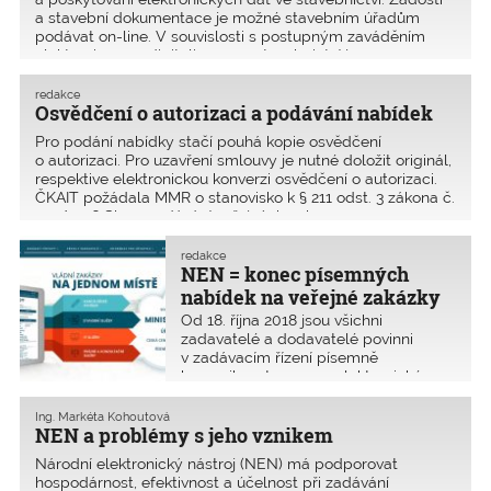
a stavební dokumentace je možné stavebním úřadům
podávat on-line. V souvislosti s postupným zaváděním
elektronizace a digitalizace ve stavebnictví jsem se na
posle
redakce
Osvědčení o autorizaci a podávání nabídek
Pro podání nabídky stačí pouhá kopie osvědčení
o autorizaci. Pro uzavření smlouvy je nutné doložit originál,
respektive elektronickou konverzi osvědčení o autorizaci.
ČKAIT požádala MMR o stanovisko k § 211 odst. 3 zákona č.
134/2016 Sb., o zadávání veřejných zak
redakce
NEN = konec písemných
nabídek na veřejné zakázky
Od 18. října 2018 jsou všichni
zadavatelé a dodavatelé povinni
v zadávacím řízení písemně
komunikovat pouze v elektronické
formě, a to i u zakázek, které byly
vypsány před tímto datem. Po 18. říjnu
Ing. Markéta Kohoutová
2018 již zadavatel nesmí umožnit
NEN a problémy s jeho vznikem
podávání listinných nabídek.
Národní elektronický nástroj (NEN) má podporovat
hospodárnost, efektivnost a účelnost při zadávání