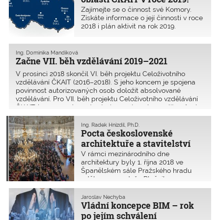
představenstva, stejně nestíhám.
Zajímejte se o činnost své Komory.
Vrátil jsem se z Neapole,
Získáte informace o její činnosti v roce
v Neapolském zálivu bylo krásně, ale
2018 i plán aktivit na rok 2019.
též jsem viděl, jak by časem mohla
vypadat Praha při uplatnění
pražských stavebních předpisů. Bude
Ing. Dominika Mandíková
mít možná ještě větší hustotu na
Začne VII. běh vzdělávání 2019–2021
hektar, než je v Neapoli. Developeři
budou spokojeni, jenom si nejsem jist,
V prosinci 2018 skončil VI. běh projektu Celoživotního
zda budou spokojeni bydlící v oněch
vzdělávání ČKAIT (2016–2018). S jeho koncem je spojena
bytech s tmavými kouty. Na druhou
povinnost autorizovaných osob doložit absolvované
stranu, když vidím ceny za byt
vzdělávání. Pro VII. běh projektu Celoživotního vzdělávání
v Praze, jsem klidný – nemyslím totiž,
ČKAIT (2019–2021) musí autorizované osoby zvolit způsob
že by se do ní přistěhovalo osm set
vzdělávání, a to kreditní formu nebo formu individuální. Ke
tisíc lidí.
kreditnímu programu CŽV se AO přihlašují ­e-mailem,
Ing. Radek Hnízdil, Ph.D.
Pocta československé
písemně nebo osobně u oblastní kanceláře ČKAIT.
Autorizovaná osoba může kdykoliv v průběhu cyklu
architektuře a stavitelství
způsob svého vzdělávání změnit nebo se přihlásit k účasti
V rámci mezinárodního dne
v projektu CŽV u své oblastní kanceláře ČKAIT.
architektury byly 1. října 2018 ve
Španělském sále Pražského hradu
uděleny ceny Jože Plečnika pro
významné architekty a stavitele
z České a Slovenské republiky.
Jaroslav Nechyba
Vládní koncepce BIM – rok
po jejím schválení