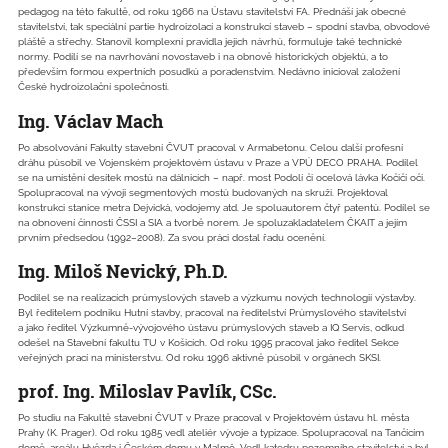
pedagog na této fakultě, od roku 1966 na Ústavu stavitelství FA. Přednáší jak obecné
stavitelství, tak speciální partie hydroizolací a konstrukcí staveb – spodní stavba, obvodové
pláště a střechy. Stanovil komplexní pravidla jejich návrhů, formuluje také technické
normy. Podílí se na navrhování novostaveb i na obnově historických objektů, a to
především formou expertních posudků a poradenstvím. Nedávno inicioval založení
České hydroizolační společnosti.
Ing. Václav Mach
Po absolvování Fakulty stavební ČVUT pracoval v Armabetonu. ­Celou další profesní
dráhu působil ve Vojenském projektovém ústavu v Praze a VPÚ DECO PRAHA. Podílel
se na umístění desítek mostů na dálnicích – např. most Podolí či ocelová lávka Kočičí oči.
Spolupracoval na vývoji segmentových mostů budovaných na skruži. Projektoval
konstrukci stanice metra Dejvická, vodojemy atd. Je spoluautorem čtyř patentů. Podílel se
na obnovení činnosti ČSSI a SIA a tvorbě norem. Je spoluzakladatelem ČKAIT a jejím
prvním předsedou (1992–2008). Za svou práci dostal řadu ocenění.
Ing. Miloš Nevický, Ph.D.
Podílel se na realizacích průmyslových staveb a výzkumu nových technologií výstavby.
Byl ředitelem podniku Hutní stavby, pracoval na ředitelství Průmyslového stavitelství
a jako ředitel Výzkumně-vývojového ústavu průmyslových staveb a IQ Servis, odkud
odešel na Stavební fakultu TU v Košicích. Od roku 1995 pracoval jako ředitel Sekce
veřejných prací na ministerstvu. Od roku 1996 aktivně působil v orgánech SKSI.
prof. Ing. Miloslav Pavlík, CSc.
Po studiu na Fakultě stavební ČVUT v Praze pracoval v Projektovém ústavu hl. města
Prahy (K. Prager). Od roku 1985 vedl ateliér vývoje a typizace. Spolupracoval na Tančícím
domě, areálu Hvězda i Českém domu v Malmö. Vedl katedru pozemního stavitelství a byl