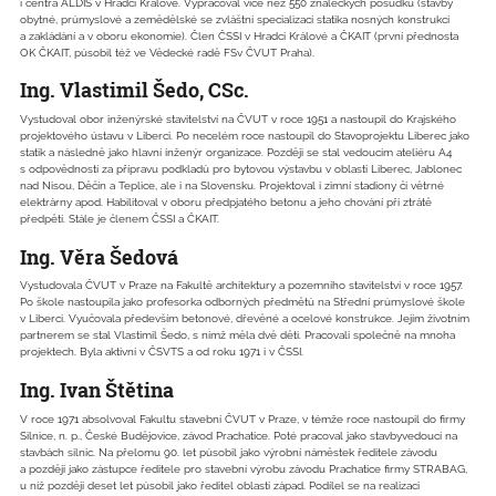
i centra ALDIS v Hradci Králové. Vypracoval více než 550 znaleckých posudků (stavby
obytné, průmyslové a zemědělské se zvláštní specializací statika nosných konstrukcí
a zakládání a v oboru ekonomie). Člen ČSSI v Hradci Králové a ČKAIT (první přednosta
OK ČKAIT, působil též ve Vědecké radě FSv ČVUT Praha).
Ing. Vlastimil Šedo, CSc.
Vystudoval obor inženýrské stavitelství na ČVUT v roce 1951 a nastoupil do Krajského
projektového ústavu v Liberci. Po necelém roce nastoupil do Stavoprojektu Liberec jako
statik a následně jako hlavní inženýr organizace. Později se stal vedoucím ateliéru A4
s odpovědností za přípravu podkladů pro bytovou výstavbu v oblasti Liberec, Jablonec
nad Nisou, Děčín a Teplice, ale i na Slovensku. Projektoval i zimní stadiony či větrné
elektrárny apod. Habilitoval v oboru předpjatého betonu a jeho chování při ztrátě
předpětí. Stále je členem ČSSI a ČKAIT.
Ing. Věra Šedová
Vystudovala ČVUT v Praze na Fakultě architektury a pozemního stavitelství v roce 1957.
Po škole nastoupila jako profesorka odborných předmětů na Střední průmyslové škole
v Liberci. Vyučovala především betonové, dřevěné a ocelové konstrukce. Jejím životním
partnerem se stal Vlastimil Šedo, s nímž měla dvě děti. Pracovali společně na mnoha
projektech. Byla aktivní v ČSVTS a od roku 1971 i v ČSSI.
Ing. Ivan Štětina
V roce 1971 absolvoval Fakultu stavební ČVUT v Praze, v témže roce nastoupil do firmy
Silnice, n. p., České Budějovice, závod Prachatice. Poté pracoval jako stavbyvedoucí na
stavbách silnic. Na přelomu 90. let působil jako výrobní náměstek ředitele závodu
a později jako zástupce ředitele pro stavební výrobu závodu Prachatice firmy STRABAG,
u níž později deset let působil jako ředitel oblasti západ. Podílel se na realizaci