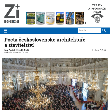
2018
05
Pocta československé architektuře
a stavitelství
Ing. Radek Hnízdil, Ph.D.
10/12/2018
ředitel Kanceláře ČKAIT