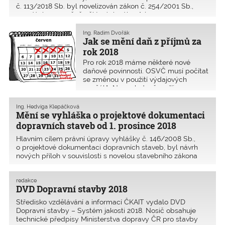
č. 113/2018 Sb. byl novelizován zákon č. 254/2001 Sb.,
o vodách a o změně některých zákonů (
Ing. Radim Dvořák
Jak se mění daň z příjmů za
rok 2018
Pro rok 2018 máme některé nové
daňové povinnosti. OSVČ musí počítat
se změnou v použití výdajových
paušálů. Naopak daně z příjmu
zaměstnanců se stále počítají ze
superhrubé mzdy a dochází tak
Ing. Hedviga Klepáčková
k jejímu navýšení ze zákonných 15 %
Mění se vyhláška o projektové dokumentaci
dopravních staveb od 1. prosince 2018
Hlavním cílem právní úpravy vyhlášky č. 146/2008 Sb.,
o projektové dokumentaci dopravních staveb, byl návrh
nových příloh v souvislosti s novelou stavebního zákona
a zároveň s novelou vyhlášky č. 499/2006 Sb.,
o dokumentaci staveb, ve znění pozdějších předpisů tak,
redakce
DVD Dopravní stavby 2018
Středisko vzdělávání a informací ČKAIT vydalo DVD
Dopravní ­stavby – Systém jakosti 2018. Nosič obsahuje
technické předpisy Ministerstva dopravy ČR pro stavby