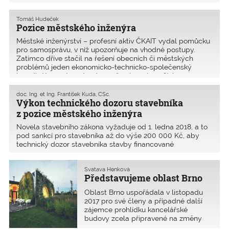
členy ČKAIT o nových požadavcích na výstavbu nových
Tomáš Hudeček
Pozice městského inženýra
Městské inženýrství – profesní aktiv ČKAIT vydal pomůcku
pro samosprávu, v níž upozorňuje na vhodné postupy.
Zatímco dříve stačil na řešení obecních či městských
problémů jeden ekonomicko-technicko-společenský
koordinátor – starosta, dnes už ani v nejmenších
doc. Ing. et Ing. František Kuda, CSc.
Výkon technického dozoru stavebníka
z pozice městského inženýra
Novela stavebního zákona vyžaduje od 1. ledna 2018, a to
pod sankcí pro stavebníka až do výše 200 000 Kč, aby
technický dozor stavebníka stavby financované
z veřejného rozpočtu vykonávala autorizovaná osoba. Dle
stanoviska MMR ČR k výkonu činnosti TDS může TDS
Svatava Henková
a autorsk�
Představujeme oblast Brno
Oblast Brno uspořádala v listopadu
2017 pro své členy a případné další
zájemce prohlídku kancelářské
budovy zcela připravené na změny
klimatu (na obrázku) i moderního