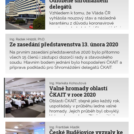
Odložené shromáždění
by tedy znamenal značnou dvojkolejnost.
delegátů
Vzhledem k tomu, že Vláda ČR
vyhlásila nouzový stav a následně
karanténu z důvodu koronavirové
pandemie, bylo letošní Shromáždění
delegátů ČKAIT odloženo. O odložení
rozhodlo Představenstvo ČKAIT 16.
Ing. Radek Hnízdil, Ph.D.
března 2020.
Ze zasedání představenstva 13. února 2020
Na prvním zasedání představenstva 2020 bylo přítomno
všech 15 členů i zástupci dozorčí rady a stavovského
soudu. Hlavním bodem jednání bylo hospodaření ČKAIT a
příprava podkladů pro Shromáždění delegátů ČKAIT.
Ing. Markéta Kohoutová
Valné hromady oblastí
ČKAIT v roce 2020
Oblasti ČKAIT, stejně jako každý rok,
uspořádaly v průběhu ledna valné
hromady. Jejich průběh byl obvyklý.
Valnou hromadu ve Zlíně navštívil
hejtman Jiří Čunek a představil stavbu
krajské nemocnice. V Pardubicích
Ing. František Hladík
komentoval hejtman Martin Netolický
České Budějovice vyzvaly ke