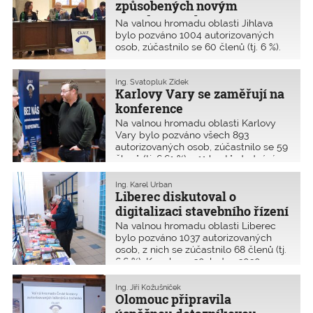
způsobených novým
stavebním zákonem
Na valnou hromadu oblasti Jihlava
bylo pozváno 1004 autorizovaných
osob, zúčastnilo se 60 členů (tj. 6 %).
Uskutečnila se ve čtvrtek 8. ledna
2020 v gotickém sále radnice města
Jihlava.
Ing. Svatopluk Zídek
Karlovy Vary se zaměřují na
konference
Na valnou hromadu oblasti Karlovy
Vary bylo pozváno všech 893
autorizovaných osob, zúčastnilo se 59
členů (tj. 6,61 %) a 11 hostů. Jednání se
uskutečnilo v úterý 28. ledna 2020
tradičně ve společenském sále
Ing. Karel Urban
Krajské knihovny Karlovy Vary.
Liberec diskutoval o
digitalizaci stavebního řízení
Na valnou hromadu oblasti Liberec
bylo pozváno 1037 autorizovaných
osob, z nich se zúčastnilo 68 členů (tj.
6,6 %). Konala se 30. ledna 2020 v
budově KÚ Libereckého kraje v
Liberci.
Ing. Jiří Kožušníček
Olomouc připravila