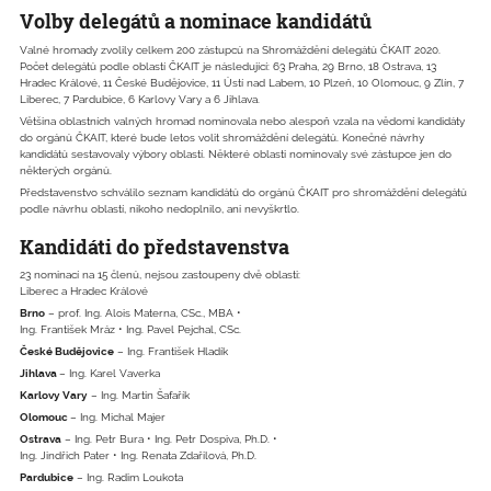
Volby delegátů a nominace kandidátů
Valné hromady zvolily celkem 200 zástupců na Shromáždění delegátů ČKAIT 2020.
Počet delegátů podle oblastí ČKAIT je následující: 63 Praha, 29 Brno, 18 Ostrava, 13
Hradec Králové, 11 České Budějovice, 11 Ústí nad Labem, 10 Plzeň, 10 Olomouc, 9 Zlín, 7
Liberec, 7 Pardubice, 6 Karlovy Vary a 6 Jihlava.
Většina oblastních valných hromad nominovala nebo alespoň vzala na vědomí kandidáty
do orgánů ČKAIT, které bude letos volit shromáždění delegátů. Konečné návrhy
kandidátů sestavovaly výbory oblastí. Některé oblasti nominovaly své zástupce jen do
některých orgánů.
Představenstvo schválilo seznam kandidátů do orgánů ČKAIT pro shromáždění delegátů
podle návrhu oblastí, nikoho nedoplnilo, ani nevyškrtlo.
Kandidáti do představenstva
23 nominací na 15 členů, nejsou zastoupeny dvě oblasti:
Liberec a Hradec Králové
Brno
– prof. Ing. Alois Materna, CSc., MBA •
Ing. František Mráz • Ing. Pavel Pejchal, CSc.
České Budějovice
– Ing. František Hladík
Jihlava
– Ing. Karel Vaverka
Karlovy Vary
– Ing. Martin Šafařík
Olomouc
– Ing. Michal Majer
Ostrava
– Ing. Petr Bura • Ing. Petr Dospiva, Ph.D. •
Ing. Jindřich Pater • Ing. Renata Zdařilová, Ph.D.
Pardubice
– Ing. Radim Loukota