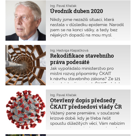
Ing. Pavel Křeček
Úvodník duben 2020
Nikdy jsme nezažili situaci, která
nastala v důsledku epidemie. Narodil
jsem se na konci války, a tedy bez
nějakých dopadů na mou mysl.
Komunistický puč jsem vzdáleně
vnímal v rámci bouřlivých debat
v rodině. Určitě to nebyly debaty ke
Ing. Hedviga Klepáčková
Rekodifikace stavebního
chvále Gottwaldových kluků.
Šedesátý
práva podesáté
Jak vypořádalo ministerstvo pro
místní rozvoj připomínky ČKAIT
k návrhu stavebního zákona? Ze 121
zásadních připomínek ČKAIT zůstalo
na konci února 2020 nevypořádaných
24 výhrad, které ČKAIT považuje za
Ing. Pavel Křeček
zcela podstatné. Týkají se zejména
Otevřený dopis předsedy
technického dozoru stavebníka,
ČKAIT předsedovi vlády ČR
autorského dozoru a geotechnického
Vážený pane premiére, v současné
průzkumu.
krizové době, kdy je třeba řešit
spoustu důležitých věcí, Vám nabízím
pomoc nejenom jménem svým, ale
především jménem více jak 32 000