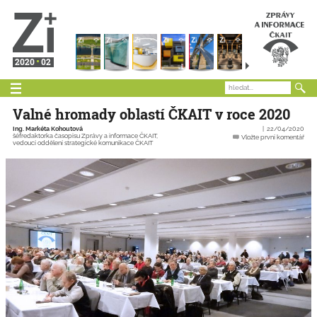
2020
02
Valné hromady oblastí ČKAIT v roce 2020
Ing. Markéta Kohoutová
22/04/2020
šéfredaktorka časopisu Zprávy a informace ČKAIT,
Vložte první komentář
vedoucí oddělení strategické komunikace ČKAIT