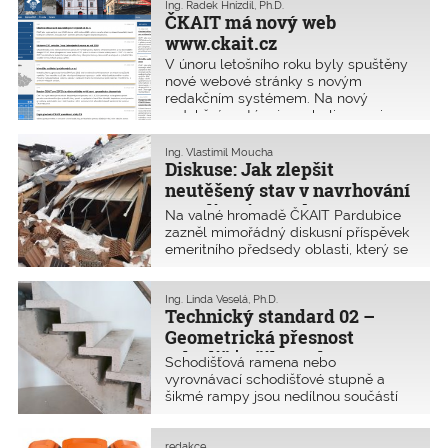
průhledy města. Příprava a realizace
Ing. Radek Hnízdil, Ph.D.
tohoto projektu se však kvůli
ČKAIT má nový web
majetkovým sporům velmi protáhla.
www.ckait.cz
V únoru letošního roku byly spuštěny
nové webové stránky s novým
redakčním systémem. Na nový
redakční systém jsme byli nuceni
přejít, protože původní přestal být
podporován a vyvíjen. I přesto, že by
Ing. Vlastimil Moucha
webové stránky zůstaly funkční,
Diskuse: Jak zlepšit
narůstal by pravděpodobně počet
neutěšený stav v navrhování
bezpečnostních mezer, které by
a realizaci staveb?
Na valné hromadě ČKAIT Pardubice
mohly být zneužity.
zazněl mimořádný diskusní příspěvek
emeritního předsedy oblasti, který se
zamýšlí nad minulostí i budoucností
oboru z pohledu kauzy v České
Třebové.
Ing. Linda Veselá, Ph.D.
Technický standard 02 –
Geometrická přesnost
schodišť a šikmých ramp
Schodišťová ramena nebo
vyrovnávací schodišťové stupně a
šikmé rampy jsou nedílnou součástí
stavebních objektů a jejich
komunikačních koridorů. Z tohoto
důvodu jsou na ně kladeny technické
redakce