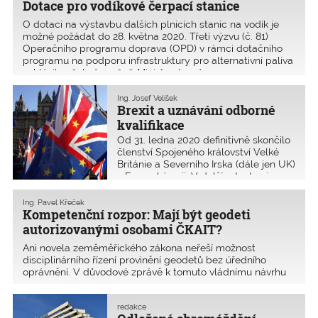
Dotace pro vodíkové čerpací stanice
O dotaci na výstavbu dalších plnicích stanic na vodík je
možné požádat do 28. května 2020. Třetí výzvu (č. 81)
Operačního programu doprava (OPD) v rámci dotačního
programu na podporu infrastruktury pro alternativní paliva
vyhlásilo 30. ledna 2020 Ministerstvo dopravy.
Ing. Josef Velíšek
Brexit a uznávání odborné
kvalifikace
Od 31. ledna 2020 definitivně skončilo
členství Spojeného království Velké
Británie a Severního Irska (dále jen UK)
v Evropské unii. V dalším textu si
dovolím popsat situaci a zhodnotit
dopad této mimořádné události na
Ing. Pavel Křeček
současný stav a očekávaný vývoj
Kompetenční rozpor: Mají být geodeti
vzájemného uznávání autorizací mezi
autorizovanými osobami ČKAIT?
Českou republikou a UK.
Ani novela zeměměřického zákona neřeší možnost
disciplinárního řízení provinění geodetů bez úředního
oprávnění. V důvodové zprávě k tomuto vládnímu návrhu
není ani zmínka o tom, že by se činnosti geodetů (alespoň)
do budoucna mohly přesunout do stavebního zákona.
redakce
Přesun geodetů do autorizačního zákona č. 360/1992 Sb.