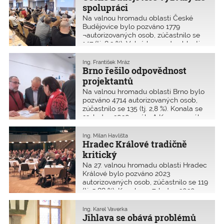
vývoj nového stavebního zákona a
spolupráci
chystané změny.
Na valnou hromadu oblasti České
Budějovice bylo pozváno 1779
¬autorizovaných osob, zúčastnilo se
147 (tj. 8,2 %). Valná hromada oblasti
se konala 15. ledna 2020 opět v
Clarion Congress Hotelu České
Ing. František Mráz
Budějovice.
Brno řešilo odpovědnost
projektantů
Na valnou hromadu oblasti Brno bylo
pozváno 4714 autorizovaných osob,
zúčastnilo se 135 (tj. 2,8 %). Konala se
23. ledna 2020 v sále A Kongresového
centra v areálu brněnského výstaviště.
Ing. Milan Havlišta
Hradec Králové tradičně
kritický
Na 27. valnou hromadu oblasti Hradec
Králové bylo pozváno 2023
autorizovaných osob, zúčastnilo se 119
(tj. 5,88 %). Konala se 7. ledna 2020 v
malém sále Kongresového centra
Aldis v Hradci Králové.
Ing. Karel Vaverka
Jihlava se obává problémů