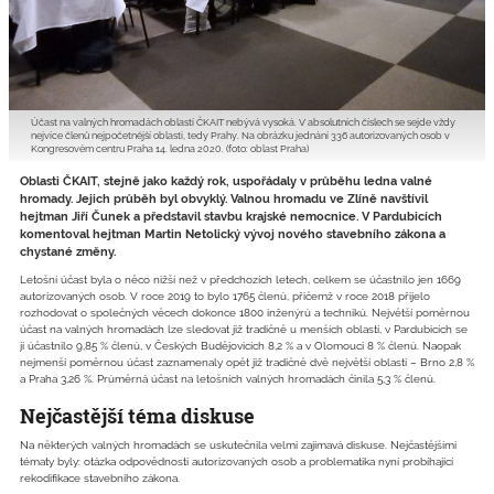
Účast na valných hromadách oblastí ČKAIT nebývá vysoká. V absolutních číslech se sejde vždy
nejvíce členů nejpočetnější oblasti, tedy Prahy. Na obrázku jednání 336 autorizovaných osob v
Kongresovém centru Praha 14. ledna 2020. (foto: oblast Praha)
Oblasti ČKAIT, stejně jako každý rok, uspořádaly v průběhu ledna valné
hromady. Jejich průběh byl obvyklý. Valnou hromadu ve Zlíně navštívil
hejtman Jiří Čunek a představil stavbu krajské nemocnice. V Pardubicích
komentoval hejtman Martin Netolický vývoj nového stavebního zákona a
chystané změny.
Letošní účast byla o něco nižší než v předchozích letech, celkem se účastnilo jen 1669
autorizovaných osob. V roce 2019 to bylo 1765 členů, přičemž v roce 2018 přijelo
rozhodovat o společných věcech dokonce 1800 inženýrů a techniků. Největší poměrnou
účast na valných hromadách lze sledovat již tradičně u menších oblastí, v Pardubicích se
jí účastnilo 9,85 % členů, v Českých Budějovicích 8,2 % a v Olomouci 8 % členů. Naopak
nejmenší poměrnou účast zaznamenaly opět již tradičně dvě největší oblasti – Brno 2,8 %
a Praha 3,26 %. Průměrná účast na letošních valných hromadách činila 5,3 % členů.
Nejčastější téma diskuse
Na některých valných hromadách se uskutečnila velmi zajímavá diskuse. Nejčastějšími
tématy byly: otázka odpovědnosti autorizovaných osob a problematika nyní probíhající
rekodifikace stavebního zákona.