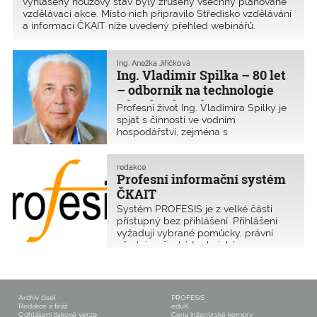
vyhlášený nouzový stav byly zrušeny všechny plánované
vzdělávací akce. Místo nich připravilo Středisko vzdělávání
a informací ČKAIT níže uvedený přehled webinářů.
Ing. Anežka Jiříčková
Ing. Vladimír Spilka – 80 let
– odborník na technologie
odpadních vod
Profesní život Ing. Vladimíra Spilky je
spjat s činností ve vodním
hospodářství, zejména s
technologickým zařízením čistíren
odpadních vod a čerpacích stanic. Je
autorizovaným inženýrem v oboru
redakce
Profesní informační systém
technologická zařízení staveb v ČKAIT
již 25 let. Členem spolku Asociace pro
ČKAIT
vodu ČR z.s. (CzWA) je od roku 1992 a
Systém PROFESIS je z velké části
pracuje v ní jako expert. V praxi
přístupný bez přihlášení. Přihlášení
uplatnil několik vynálezů, z nichž
vyžadují vybrané pomůcky, právní
nejvýznačnější byl patentovaný pohon
předpisy, české technické normy
sedimentačních nádrží – dodnes
(ČSN v plném znění jsou přístupné
používaný na mnoha čistírnách.
pouze pro členy se smluvním
vztahem s agenturou ČAS) a studijní
materiály.
Archiv čísel
PROFESIS
Redakce a tiráž
eduK
Odhlášení tiskové verze
Cena inženýrské komory