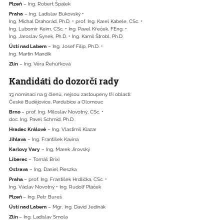
Plzeň
– Ing. Robert Špalek
Praha
– Ing. Ladislav Bukovský •
Ing. Michal Drahorád, Ph.D. • prof. Ing. Karel Kabele, CSc. •
Ing. Lubomír Keim, CSc. • Ing. Pavel Křeček, FEng. •
Ing. Jaroslav Synek, Ph.D. • Ing. Kamil Štrobl, Ph.D.
Ústí nad Labem
– Ing. Josef Filip, Ph.D. •
Ing. Martin Mandík
Zlín
– Ing. Věra Řehůřková
Kandidáti do dozorčí rady
13 nominací na 9 členů, nejsou zastoupeny tři oblasti:
České Budějovice, Pardubice a Olomouc
Brno
– prof. Ing. Miloslav Novotný, CSc. •
doc. Ing. Pavel Schmid, Ph.D.
Hradec Králové
– Ing. Vlastimil Klazar
Jihlava
– Ing. František Kavina
Karlovy Vary
– Ing. Marek Jírovský
Liberec
– Tomáš Brixi
Ostrava
– Ing. Daniel Pieszka
Praha
– prof. Ing. František Hrdlička, CSc. •
Ing. Václav Novotný • Ing. Rudolf Ptáček
Plzeň
– Ing. Petr Bureš
Ústí nad Labem
– Mgr. Ing. David Jedinák
Zlín
– Ing. Ladislav Smola