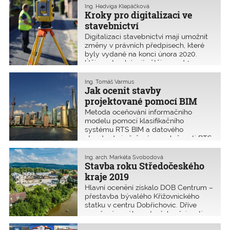
autorizovaných osob. V oblasti, která
Ing. Hedviga Klepáčková
je nám z profesního hlediska blízká
Kroky pro digitalizaci ve
a pro další vývo
stavebnictví
Digitalizaci stavebnictví mají umožnit
změny v právních předpisech, které
byly vydané na konci února 2020.
Účinnost nabývají většinou od 1.
července 2023 s výjimkou těch
ustanovení, na která v textu
Ing. Tomáš Varmus
poukazujeme, a která platí již od
Jak ocenit stavby
poloviny března 2020. Cílem je
projektované pomocí BIM
vytvořit jednotnou digitální technickou
Metoda oceňování informačního
mapu pro veřejnou správu, portál
modelu pomocí klasifikačního
stavebníka, digitální evidenci
systému RTS BIM a datového
dokumentací a další. Na digitalizaci
standardu je řešením společnosti RTS,
stát vyčlenil 3 miliardy korun.
a.s., které je aplikováno do softwaru
Revit, ve spolupráci se společností
Ing. arch. Markéta Svobodová
CAD Studio, s.r.o., pomocí plug-inu.
Stavba roku Středočeského
Metoda je konzultována s řadou
kraje 2019
odborníků v oblasti stavebnictví.
Hlavní ocenění získalo DOB Centrum –
přestavba bývalého Křižovnického
statku v centru Dobřichovic. Dříve
uzavřený areál se otevřel veřejnosti a
napojil se na pěší trasy a optické