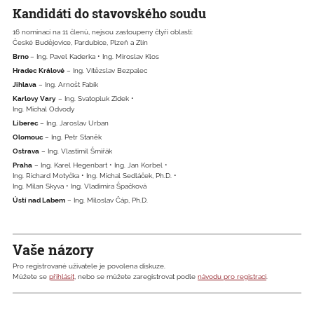
Kandidáti do stavovského soudu
16 nominací na 11 členů, nejsou zastoupeny čtyři oblasti:
České Budějovice, Pardubice, Plzeň a Zlín
Brno
– Ing. Pavel Kaderka • Ing. Miroslav Klos
Hradec Králové
– Ing. Vítězslav Bezpalec
Jihlava
– Ing. Arnošt Fabík
Karlovy Vary
– Ing. Svatopluk Zídek •
Ing. Michal Odvody
Liberec
– Ing. Jaroslav Urban
Olomouc
– Ing. Petr Staněk
Ostrava
– Ing. Vlastimil Šmiřák
Praha
– Ing. Karel Hegenbart • Ing. Jan Korbel •
Ing. Richard Motyčka • Ing. Michal Sedláček, Ph.D. •
Ing. Milan Skyva • Ing. Vladimíra Špačková
Ústí nad Labem
– Ing. Miloslav Čáp, Ph.D.
Vaše názory
Pro registrované uživatele je povolena diskuze.
Můžete se
přihlásit
, nebo se můžete zaregistrovat podle
návodu pro registraci
.