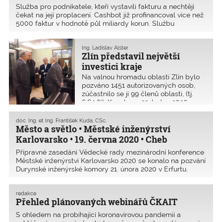
Služba pro podnikatele, kteří vystavili fakturu a nechtějí
čekat na její proplacení. Cashbot již profinancoval více než
5000 faktur v hodnotě půl miliardy korun. Službu
doporučuje pojišťovací společnost GrECo. Rámcové
podmínky jsou upraveny smlouvou mezi ČKAIT a
Ing. Ladislav Alster
poskytovatelem služby.
Zlín představil největší
investici kraje
Na valnou hromadu oblasti Zlín bylo
pozváno 1451 autorizovaných osob,
zúčastnilo se jí 99 členů oblasti, (tj.
6,64 %). Konala se 22. ledna 2020 ve
Zlíně.
doc. Ing. et Ing. František Kuda, CSc.
Město a světlo • Městské inženýrství
Karlovarsko • 19. června 2020 • Cheb
Přípravné zasedání Vědecké rady mezinárodní konference
Městské inženýrství Karlovarsko 2020 se konalo na pozvání
Durynské inženýrské komory 21. února 2020 v Erfurtu.
Zasedání se zúčastnili členové Vědecké rady konference
z inženýrských komor Bavorska, Saska, Durynska,
redakce
Slovenska, České republiky, VBI Deutschland (Svaz
Přehled plánovaných webinářů ČKAIT
poradních inženýrů) a Českého svazu stavebních inženýrů.
S ohledem na probíhající koronavirovou pandemii a