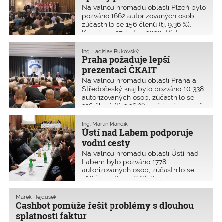
Na valnou hromadu oblasti Plzeň bylo
pozváno 1662 autorizovaných osob,
zúčastnilo se 156 členů (tj. 9,36 %).
Konala se 27. ledna 2020. Místem
setkání byl tradičně velký sál
Měšťanské besedy v Plzni.
Ing. Ladislav Bukovský
Praha požaduje lepší
prezentaci ČKAIT
Na valnou hromadu oblasti Praha a
Středočeský kraj bylo pozváno 10 338
autorizovaných osob, zúčastnilo se
336 členů (tj. 3,26 %), což je významně
větší účast než v minulosti. Konala se
14. ledna 2020 v Kongresovém centru
Ing. Martin Mandík
Praha.
Ústí nad Labem podporuje
vodní cesty
Na valnou hromadu oblasti Ústí nad
Labem bylo pozváno 1778
autorizovaných osob, zúčastnilo se
106 členů (tj. 5,96 %). Konala se 13.
ledna 2020 v Národním domě v Ústí
nad Labem.
Marek Hejdušek
Cashbot pomůže řešit problémy s dlouhou
splatností faktur