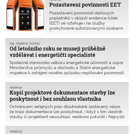
Pozastavení povinnosti EET
požadavky, které mají zajistit
bezpečnost pohybu po těchto
Pozastavení povinnosti daňových
konstrukcích. Kromě požadavků na
poplatníků v oblasti evidence tržeb
protiskluznost povrchu nášlapné
(EET) se vztahuje i na služby
vrstvy jsou stanoveny i požadavky na
poskytované autorizovanými osobami
geometrii těchto konstrukcí.
ČKAIT.
Ing. Vladimír Sochor
Od letošního roku se musejí průběžně
vzdělávat i energetičtí specialisté
Společné stanovisko odboru energetické účinnosti a úspor
Ministerstva průmyslu a obchodu a Státní energetické
inspekce k zahájení nového způsobu naplňování povinností
aktualizačního průběžného vzdělávání energetických
specialistů podle § 10a odst. 5 zákona č. 3/2020 Sb., co se
redakce
týče výběru a zařazování vzdělávacích akcí do
Kopii projektové dokumentace stavby lze
průběžného vzdělávání energetických specialistů.
poskytnout i bez souhlasu vlastníka
Ochráncem veřejných práv dlouhodobě zastávaný názor,
že kopii dokumentace lze poskytnout, i když s tím vlastník
stavby či projektant nesouhlasí, nedávno potvrdil i Nejvyšší
správní soud.
redakce