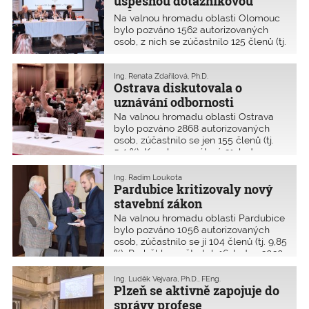
úspěšnou dotazníkovou
anketu
Na valnou hromadu oblasti Olomouc
bylo pozváno 1562 autorizovaných
osob, z nich se zúčastnilo 125 členů (tj.
8 %). Konala se 20. ledna 2020 v
Pevnosti poznání Univerzity Palackého
v Olomouci.
Ing. Renata Zdařilová, Ph.D.
Ostrava diskutovala o
uznávání odbornosti
Na valnou hromadu oblasti Ostrava
bylo pozváno 2868 autorizovaných
osob, zúčastnilo se jen 155 členů (tj.
5,4 %). Konala se v úterý 21. ledna
2020 ve společenském sále Domu
kultury města Ostravy.
Ing. Radim Loukota
Pardubice kritizovaly nový
stavební zákon
Na valnou hromadu oblasti Pardubice
bylo pozváno 1056 autorizovaných
osob, zúčastnilo se jí 104 členů (tj. 9,85
%). Proběhla ve čtvrtek 16. ledna 2020
v Domě techniky Pardubice, náměstí
Republiky 2686.
Ing. Luděk Vejvara, Ph.D., FEng.
Plzeň se aktivně zapojuje do
správy profese