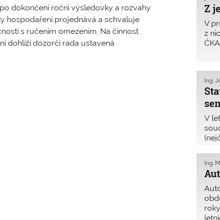
Z j
 po dokončení roční výsledovky a rozvahy
ky hospodaření projednává a schvaluje
V pr
nosti s ručením omezením. Na činnost
z ni
 dohlíží dozorčí rada ustavená
ČKAI
Ing. 
Sta
sen
V le
soud
(nej
a při
Ing. M
Aut
Auto
obdo
roky
letn