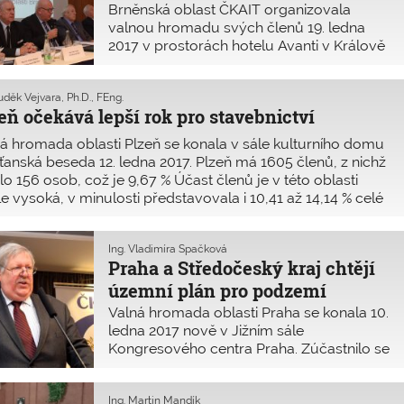
Brněnská oblast ČKAIT organizovala
valnou hromadu svých členů 19. ledna
2017 v prostorách hotelu Avanti v Králově
Poli za účasti 136 členů z celkového počtu
4405 AO (3 %). Předseda výboru oblasti
uděk Vejvara, Ph.D., FEng.
prof. Ing. Alois Materna, CSc., MBA, ve
eň očekává lepší rok pro stavebnictví
svém vystoupení doplnil zprávu o činn
á hromada oblasti Plzeň se konala v sále kulturního domu
anská beseda 12. ledna 2017. Plzeň má 1605 členů, z nichž
elo 156 osob, což je 9,67 % Účast členů je v této oblasti
le vysoká, v minulosti představovala i 10,41 až 14,14 % celé
ské členské základny.
Ing. Vladimíra Špačková
Praha a Středočeský kraj chtějí
územní plán pro podzemí
Valná hromada oblasti Praha se konala 10.
ledna 2017 nově v Jižním sále
Kongresového centra Praha. Zúčastnilo se
jí 279 osob oprávněných hlasovat, tj.
necelá 3 % z celkového počtu 9786
pozvaných členů oblasti.
Ing. Martin Mandík