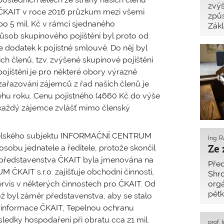
zvýš
la ČKAIT v roce 2016 průzkum mezi všemi
způs
ebo 5 mil. Kč v rámci sjednaného
Zákl
působ skupinového pojištění byl proto od
do 
prof
e dodatek k pojistné smlouvě. Do něj byl
h členů, tzv. zvýšené skupinové pojištění
pojištění je pro některé obory výrazně
zařazování zájemců z řad našich členů je
běhu roku. Cenu pojistného (4660 Kč do výše
í každý zájemce zvlášť mimo členský
atelského subjektu INFORMAČNÍ CENTRUM
Ing. R
Ze 
osobu jednatele a ředitele, protože skončil
í představenstva ČKAIT byla jmenována na
Před
KAIT s.r.o. zajišťuje obchodní činnosti,
Shr
ervis v některých činnostech pro ČKAIT. Od
org
pětk
ož byl záměr představenstva, aby se stalo
půs
 informace ČKAIT, Tepelnou ochranu
edky hospodaření při obratu cca 21 mil.
prof. 