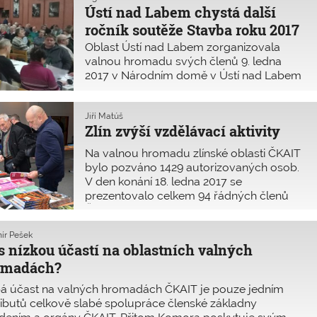
Ústí nad Labem chystá další
ročník soutěže Stavba roku 2017
Oblast Ústí nad Labem zorganizovala
valnou hromadu svých členů 9. ledna
2017 v Národním domě v Ústí nad Labem
za účasti 106 členů z 1783 registrovaných
v oblasti, což je 6 %
Jiří Matúš
Zlín zvýší vzdělávací aktivity
Na valnou hromadu zlínské oblasti ČKAIT
bylo pozváno 1429 autorizovaných osob.
V den konání 18. ledna 2017 se
prezentovalo celkem 94 řádných členů
ČKAIT, což představuje 6,58 %.
ír Pešek
s nízkou účastí na oblastních valných
omadách?
bá účast na valných hromadách ČKAIT je pouze jedním
ributů celkově slabé spolupráce členské základny