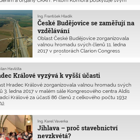
edením a orgány ČKAIT. Přitom Komora poskytuje svým
ům mnoho kvalitních služeb, které jsou k dispozici
latně: odborné časopisy, Profesis, odborná CD,
Ing. František Hladík
upování v jednáních s příslušnými ministerstvy, účast na
České Budějovice se zaměřují na
ravě a projednávání zákonů se stavebnictvím souvisejících
vzdělávání
Oblast České Budějovice zorganizovala
valnou hromadu svých členů 11. ledna
2017 v prostorách Clarion Congress
Hotelu v Českých Budějovicích za účasti
125 členů z celkového počtu 1720 (7,3 %).
ilan Havlišta
dec Králové vyzývá k vyšší účasti
ast Hradec Králové zorganizovala valnou hromadu svých
ů 3. ledna 2017 v malém sále Kongresového centra Aldis
adci Králové za účasti 86 členů z celkového počtu 1932
%).
Ing. Karel Vaverka
Jihlava – proč stavebnictví
nevzkvétá?