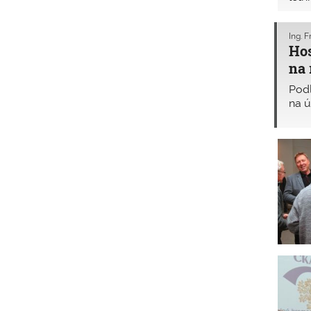
Ing. 
Hos
na 
Pod
na ú