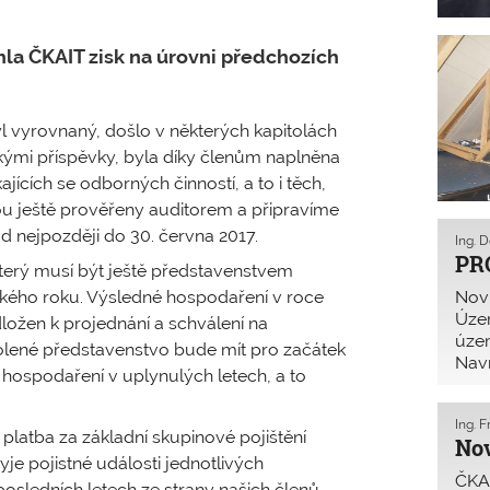
a ČKAIT zisk na úrovni předchozích
 vyrovnaný, došlo v některých kapitolách
kými příspěvky, byla díky členům naplněna
ících se odborných činností, a to i těch,
u ještě prověřeny auditorem a připravíme
d nejpozději do 30. června 2017.
Ing. 
PRO
terý musí být ještě představenstvem
ského roku. Výsledné hospodaření v roce
Novi
Úze
ložen k projednání a schválení na
územ
olené představenstvo bude mít pro začátek
Navr
 hospodaření v uplynulých letech, a to
Stav
Ing. 
latba za základní skupinové pojištění
Nov
yje pojistné události jednotlivých
ČKAI
osledních letech ze strany našich členů