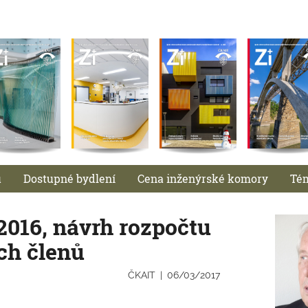
u
Dostupné bydlení
Cena inženýrské komory
Té
2016, návrh rozpočtu
ich členů
ČKAIT
06/03/2017