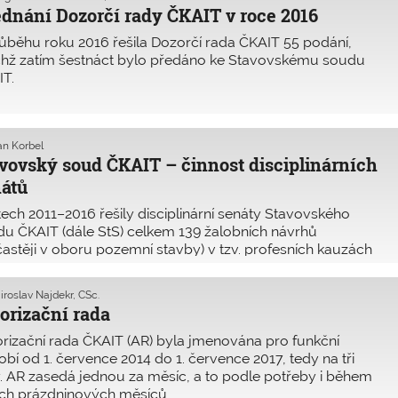
ednání Dozorčí rady ČKAIT v roce 2016
ůběhu roku 2016 řešila Dozorčí rada ČKAIT 55 podání,
chž zatím šestnáct bylo předáno ke Stavovskému soudu
T.
Jan Korbel
vovský soud ČKAIT – činnost disciplinárních
átů
tech 2011–2016 řešily disciplinární senáty Stavovského
u ČKAIT (dále StS) celkem 139 žalobních návrhů
častěji v oboru pozemní stavby) v tzv. profesních kauzách
bližně tisíc tzv. neplatičů.
iroslav Najdekr, CSc.
orizační rada
rizační rada ČKAIT (AR) byla jmenována pro funkční
bí od 1. července 2014 do 1. července 2017, tedy na tři
. AR zasedá jednou za měsíc, a to podle potřeby i během
ích prázdninových měsíců.