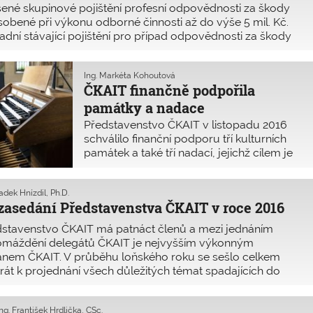
ené skupinové pojištění profesní odpovědnosti za škody
obené při výkonu odborné činnosti až do výše 5 mil. Kč.
adní stávající pojištění pro případ odpovědnosti za škody
výše 250 000 Kč není dostatečné pro odpovědný výkon
ese.
Ing. Markéta Kohoutová
ČKAIT finančně podpořila
památky a nadace
Představenstvo ČKAIT v listopadu 2016
schválilo finanční podporu tří kulturních
památek a také tří nadací, jejichž cílem je
podpora studia specializovaných oborů
ČVUT v Praze. Celková darovaná částka
adek Hnízdil, Ph.D.
500 000 Kč je v plné výši daňově
zasedání Představenstva ČKAIT v roce 2016
odpočitatelnou položkou, o niž si ČKAIT
snížila daňový základ.
stavenstvo ČKAIT má patnáct členů a mezi jednáním
omáždění delegátů ČKAIT je nejvyšším výkonným
ánem ČKAIT. V průběhu loňského roku se sešlo celkem
rát k projednání všech důležitých témat spadajících do
obnosti Komory.
Ing. František Hrdlička, CSc.