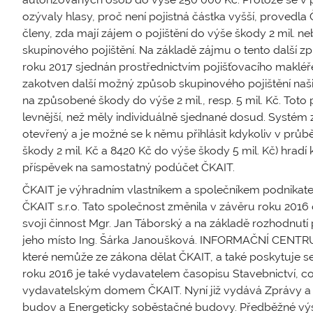
ozývaly hlasy, proč není pojistná částka vyšší, proved
členy, zda mají zájem o pojištění do výše škody 2 mil. n
skupinového pojištění. Na základě zájmu o tento další z
roku 2017 sjednán prostřednictvím pojišťovacího makléř
zakotven další možný způsob skupinového pojištění našic
na způsobené škody do výše 2 mil., resp. 5 mil. Kč. Toto 
levnější, než měly individuálně sjednané dosud. Systém 
otevřený a je možné se k němu přihlásit kdykoliv v prů
škody 2 mil. Kč a 8420 Kč do výše škody 5 mil. Kč) hrad
příspěvek na samostatný podúčet ČKAIT.
ČKAIT je výhradním vlastníkem a společníkem podnik
ČKAIT s.r.o. Tato společnost změnila v závěru roku 2016 
svoji činnost Mgr. Jan Táborský a na základě rozhodnut
jeho místo Ing. Šárka Janoušková. INFORMAČNÍ CENTRUM Č
které nemůže ze zákona dělat ČKAIT, a také poskytuje s
roku 2016 je také vydavatelem časopisu Stavebnictví, c
vydavatelským domem ČKAIT. Nyní již vydává Zprávy a
budov a Energeticky soběstačné budovy. Předběžné výsl