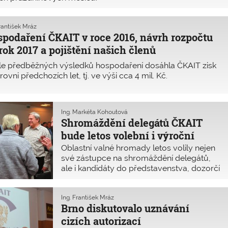
František Mráz
podaření ČKAIT v roce 2016, návrh rozpočtu
rok 2017 a pojištění našich členů
le předběžných výsledků hospodaření dosáhla ČKAIT zisk
rovni předchozích let, tj. ve výši cca 4 mil. Kč.
Ing. Markéta Kohoutová
Shromáždění delegátů ČKAIT
bude letos volební i výroční
Oblastní valné hromady letos volily nejen
své zástupce na shromáždění delegátů,
ale i kandidáty do představenstva, dozorčí
rady a stavovského soudu. Shromáždění
delegátů se uskuteční 25. března 2017
v hotelu Pyramida v Praze 6, kde budou
Ing. František Mráz
Brno diskutovalo uznávání
vyhlášeny i výsledky letošní Ceny ČKAIT.
cizích autorizací