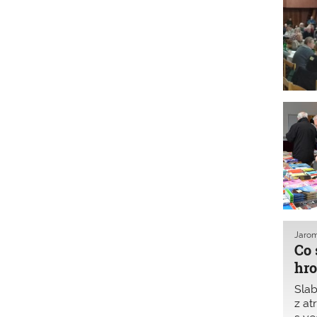
Jarom
Co 
hr
Sla
z at