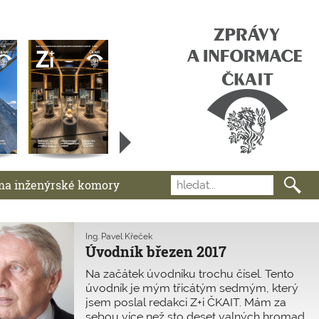
ma inženýrské komory
Ing. Pavel Křeček
Úvodník březen 2017
Na začátek úvodníku trochu čísel. Tento
úvodník je mým třicátým sedmým, který
jsem poslal redakci Z+i ČKAIT. Mám za
sebou více než sto deset valných hromad,