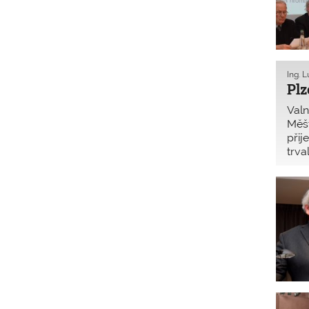
Ing. L
Plz
Valn
Měšť
přij
trva
kraj