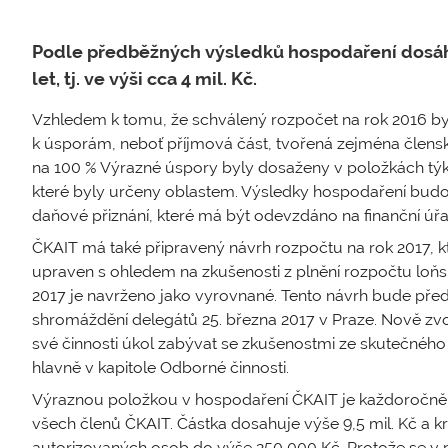
Podle předběžných výsledků hospodaření dosáhl
let, tj. ve výši cca 4 mil. Kč.
Vzhledem k tomu, že schválený rozpočet na rok 2016 byl
k úsporám, neboť příjmová část, tvořená zejména člens
na 100 % Výrazné úspory byly dosaženy v položkách týkaj
které byly určeny oblastem. Výsledky hospodaření budo
daňové přiznání, které má být odevzdáno na finanční úřa
ČKAIT má také připravený návrh rozpočtu na rok 2017, k
upraven s ohledem na zkušenosti z plnění rozpočtu loň
2017 je navrženo jako vyrovnané. Tento návrh bude před
shromáždění delegátů 25. března 2017 v Praze. Nově zv
své činnosti úkol zabývat se zkušenostmi ze skutečného
hlavně v kapitole Odborné činnosti.
Výraznou položkou v hospodaření ČKAIT je každoročně p
všech členů ČKAIT. Částka dosahuje výše 9,5 mil. Kč a kr
autorizovaných osob do výše 250 000 Kč. Protože se v p