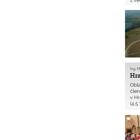
s v
člen
bezp
zast
příp
atd.
Ing. M
Hra
Obl
člen
v Hr
(4,5 