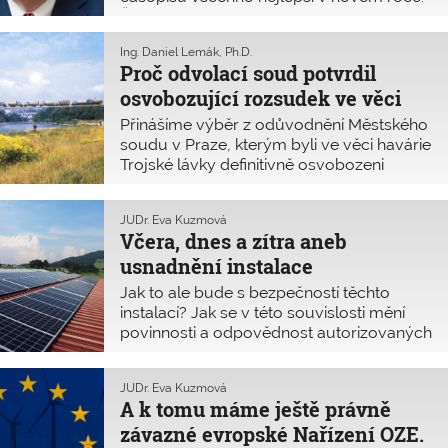
Že to nebude nejlehčí rok, o tom asi nikdo
nepochybuje a ve svém okolí mnohdy
Ing. Daniel Lemák, Ph.D.
slyším obavy z toho, co nás ček
Proč odvolací soud potvrdil
osvobozující rozsudek ve věci
havárie Trojské lávky
Přinášíme výběr z odůvodnění Městského
soudu v Praze, kterým byli ve věci havárie
Trojské lávky definitivně osvobozeni
prof. Jiří Stráský a Ing. Antonín Semecký.
Rozsudek se stal na konci minulého roku
JUDr. Eva Kuzmová
pravomocný. Mezi havárií a zprošťujícím
Včera, dnes a zítra aneb
rozsudkem uplynulo pět let. Pro oba
usnadnění instalace
neoprávněně obžalované to bylo dlouhé
a těžké období. Přitom podle
obnovitelných zdrojů energie
Jak to ale bude s bezpečností těchto
osvobozujícího rozsudku bylo jejich
z pohledu českých právních
instalací? Jak se v této souvislosti mění
stíhání od počátku vystavěno na
povinnosti a odpovědnost autorizovaných
předpisů
nesprávné hypotéze a nevhodném
osob? Přinášíme podrobný výklad
vyšetřovacím postupu.
k tomu, co platilo do 23. ledna, co bez
JUDr. Eva Kuzmová
přechodného období začalo platit od
A k tomu máme ještě právně
24. ledna 2023 a co by mělo platit za rok.
závazné evropské Nařízení OZE.