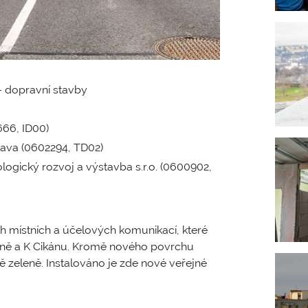
– dopravní stavby
66, ID00)
Kava (0602294, TD02)
ologický rozvoj a výstavba s.r.o. (0600902,
h místních a účelových komunikací, které
árně a K Cikánu. Kromě nového povrchu
ě zeleně. Instalováno je zde nové veřejné