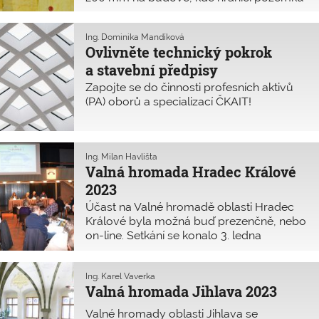
autorizovaným osobám, tedy členům
tvoří stávající vnější líc štítové stěny
ČKAIT a ČKA.
a zateplení by se tedy realizovalo na
Ing. Dominika Mandíková
sousedním pozemku. Potřebuji souhlas
Ovlivněte technický pokrok
vlastníka sousedního pozemku, a pokud
a stavební předpisy
ano, v jaké formě? Jak mám postupovat,
když soused nebude souhlasit?
Zapojte se do činnosti profesních aktivů
(PA) oborů a specializací ČKAIT!
Ing. Milan Havlišta
Valná hromada Hradec Králové
2023
Účast na Valné hromadě oblasti Hradec
Králové byla možná buď prezenčně, nebo
on-line. Setkání se konalo 3. ledna
2023 jako vždy v Kongresovém centru
ALDIS. Z celkem 2067 členů bylo v sále
76 osob a na dálku se připojilo 22 osob (tj.
Ing. Karel Vaverka
Valná hromada Jihlava 2023
celkem cca 5 %).
Valné hromady oblasti Jihlava se