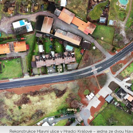
Rekonstrukce Hlavní ulice v Hradci Králové – jedna ze dvou hla