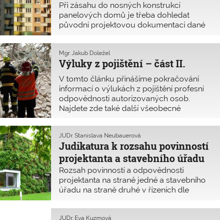
zodpovídat před disciplinárními orgány
Při zásahu do nosných konstrukcí
Komory.
panelových domů je třeba dohledat
původní projektovou dokumentaci dané
soustavy a spočítat statický průkaz
celého domu. Musí se počítat
i s regionálními specifiky a odlišnostmi.
Mgr. Jakub Doležel
Výluky z pojištění – část II.
V tomto článku přinášíme pokračování
informací o výlukách z pojištění profesní
odpovědnosti autorizovaných osob.
Najdete zde také další všeobecné
informace ve vztahu k výlukám z pojištění
v rámci odborné činnosti ve výstavbě.
JUDr. Stanislava Neubauerová
Judikatura k rozsahu povinností
projektanta a stavebního úřadu
Rozsah povinností a odpovědnosti
projektanta na straně jedné a stavebního
úřadu na straně druhé v řízeních dle
stavebního zákona (č. 183/2006 Sb.) je
opakovaně předmětem diskuzí mezi
odbornou veřejností. Z rozsudků
JUDr. Eva Kuzmová