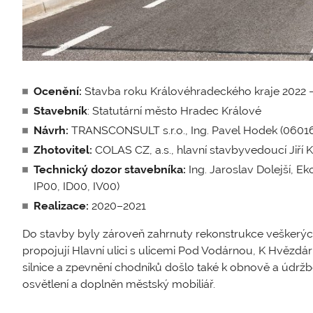
Ocenění:
Stavba roku Královéhradeckého kraje 2022 
Stavebník
: Statutární město Hradec Králové
Návrh:
TRANSCONSULT s.r.o., Ing. Pavel Hodek (06016
Zhotovitel:
COLAS CZ, a.s., hlavní stavbyvedoucí Jiří 
Technický dozor stavebníka:
Ing. Jaroslav Dolejší, Ek
IP00, ID00, IV00)
Realizace:
2020–2021
Do stavby byly zároveň zahrnuty rekonstrukce veškerýc
propojují Hlavní ulici s ulicemi Pod Vodárnou, K Hvězd
silnice a zpevnění chodníků došlo také k obnově a údržb
osvětlení a doplněn městský mobiliář.