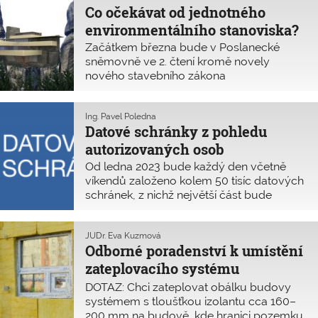
Co očekávat od jednotného
Nejvyššího správního soudu opakovaně
vyplývá důraz na odpovědnost
environmentálního stanoviska?
stavebního úřadu za spolehlivé posouzení
Začátkem března bude v Poslanecké
rozhodované věci.
sněmovně ve 2. čtení kromě novely
nového stavebního zákona
č. 283/2021 Sb. (NSZ) projednáván rovněž
návrh zákona o jednotném
environmentálním stanovisku (
Ing. Pavel Poledna
sněmovní
Datové schránky z pohledu
tisk č. 328
) a zákona, kterým se mění
některé navazující zákony (
autorizovaných osob
sněmovní tisk
č. 329
).
Od ledna 2023 bude každý den včetně
víkendů založeno kolem 50 tisíc datových
schránek, z nichž největší část bude
zřízena osobám samostatně výdělečně
činným. Novými majiteli datových
schránek se do konce března 2023 stanou
JUDr. Eva Kuzmová
Odborné poradenství k umístění
přes 2 miliony živnostníků, nadací, spolků
a sdružení, kterým má toto opatření
zateplovacího systému
usnadnit komunikaci s úřady. Po
s přesahem na cizí pozemek
DOTAZ: Chci zateplovat obálku budovy
1. červenci 2023 budou datové schránky
systémem s tloušťkou izolantu cca 160–
povinně zřizovány také všem
200 mm na budově, kde hranici pozemku