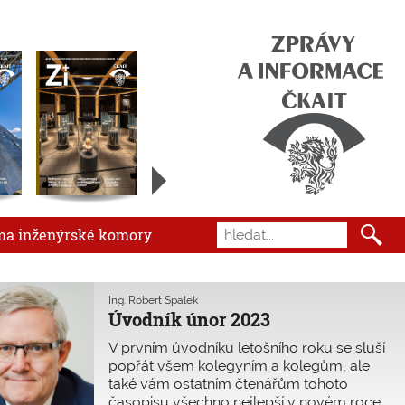
ma inženýrské komory
Ing. Robert Špalek
Úvodník únor 2023
V prvním úvodníku letošního roku se sluší
popřát všem kolegyním a kolegům, ale
také vám ostatním čtenářům tohoto
časopisu všechno nejlepší v novém roce.