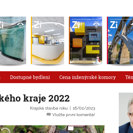
u
Dostupné bydlení
Cena inženýrské komory
Té
kého kraje 2022
Krajská stavba roku
16/02/2023
Vložte první komentář