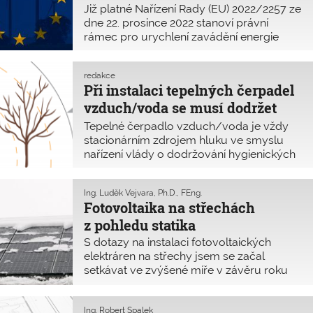
To platí již od 30. prosince 2022
Již platné Nařízení Rady (EU) 2022/2257 ze
dne 22. prosince 2022 stanoví právní
rámec pro urychlení zavádění energie
z obnovitelných zdrojů (Nařízení OZE). I
když se přímo dotýká OZE, nepanovala
redakce
o něm větší povědomost. Na jeho nynější
Při instalaci tepelných čerpadel
aplikaci se reaguje poněkud rozpačitě.
vzduch/voda se musí dodržet
hygienické limity na hluk
Tepelné čerpadlo vzduch/voda je vždy
stacionárním zdrojem hluku ve smyslu
nařízení vlády o dodržování hygienických
limitů, a to i po nabytí účinnosti LEX OZE I.
Je třeba si uvědomit, že i když instalace
Ing. Luděk Vejvara, Ph.D., FEng.
tepelného čerpadla již není předmětem
Fotovoltaika na střechách
posouzení ze strany stavebního úřadu,
z pohledu statika
nezbavuje tato skutečnost vlastníka
odpovědnosti za plnění hygienických
S dotazy na instalaci fotovoltaických
limitů hluku a šetrnosti k sousedství podle
elektráren na střechy jsem se začal
občanského zákoníku č. 89/2012 Sb.
setkávat ve zvýšené míře v závěru roku
2022 jako předseda oblasti a také při práci
v projektové a statické kanceláři. Většina
dotazů je směřována na statický posudek
Ing. Robert Špalek