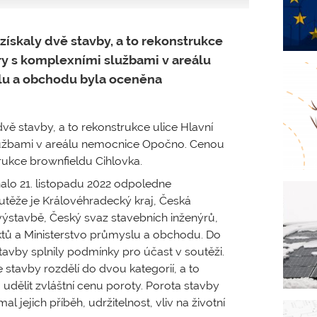
získaly dvě stavby, a to rekonstrukce
ry s komplexními službami v areálu
lu a obchodu byla oceněna
vě stavby, a to rekonstrukce ulice Hlavní
lužbami v areálu nemocnice Opočno. Cenou
ukce brownfieldu Cihlovka.
nalo 21. listopadu 2022 odpoledne
utěže je Královéhradecký kraj, Česká
ýstavbě, Český svaz stavebních inženýrů,
ktů a Ministerstvo průmyslu a obchodu. Do
tavby splnily podmínky pro účast v soutěži.
stavby rozdělí do dvou kategorií, a to
dělit zvláštní cenu poroty. Porota stavby
l jejich příběh, udržitelnost, vliv na životní