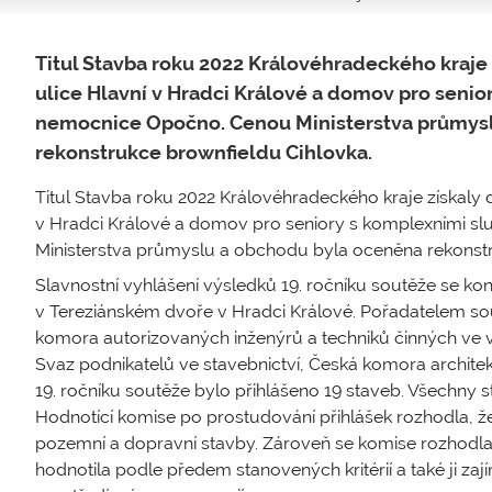
Titul Stavba roku 2022 Královéhradeckého kraje 
ulice Hlavní v Hradci Králové a domov pro senio
nemocnice Opočno. Cenou Ministerstva průmys
rekonstrukce brownfieldu Cihlovka.
Titul Stavba roku 2022 Královéhradeckého kraje získaly d
v Hradci Králové a domov pro seniory s komplexními s
Ministerstva průmyslu a obchodu byla oceněna rekonstr
Slavnostní vyhlášení výsledků 19. ročníku soutěže se ko
v Tereziánském dvoře v Hradci Králové. Pořadatelem so
komora autorizovaných inženýrů a techniků činných ve v
Svaz podnikatelů ve stavebnictví, Česká komora archite
19. ročníku soutěže bylo přihlášeno 19 staveb. Všechny s
Hodnotící komise po prostudování přihlášek rozhodla, že 
pozemní a dopravní stavby. Zároveň se komise rozhodla u
hodnotila podle předem stanovených kritérií a také ji zajíma