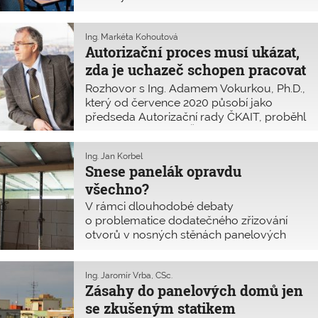
o autorizaci. Organizuje proces
autorizace, jehož cílem je, aby se členy
ČKAIT, a tedy autorizovanými osobami
Ing. Markéta Kohoutová
Autorizační proces musí ukázat,
mohli stát jen skuteční odborníci. Změny
ve stavebnictví i v celé naší společnosti se
zda je uchazeč schopen pracovat
samozřejmě projevují v samotném
samostatně
Rozhovor s Ing. Adamem Vokurkou, Ph.D.,
autorizačním procesu. Informace o něm
který od července 2020 působí jako
by tedy měly zajímat nejen žadatele
předseda Autorizační rady ČKAIT, proběhl
o autorizaci, ale i autorizované osoby.
na Fakultě stavební ČVUT v Praze, kde
zastává funkci proděkana pro výstavbu.
Ing. Jan Korbel
Podle jeho zkušeností je velký rozdíl mezi
Snese panelák opravdu
zájemci o autorizaci, a to zejména podle
všechno?
toho, jaké mají vzdělání. Chce sestavit
seznam škol, jejichž absolventi budou
V rámci dlouhodobé debaty
muset před zkouškou odborné
o problematice dodatečného zřizování
způsobilosti složit rozdílové zkoušky.
otvorů v nosných stěnách panelových
Snaží se jasně rozlišit autorizaci technika,
domů přinášíme zkušenosti Stavovského
stavitele a inženýra.
soudu ČKAIT z minulého roku.
Neodbornost a rozsah zásahu jsou někdy
Ing. Jaromír Vrba, CSc.
Zásahy do panelových domů jen
opravdu alarmující. Pokud se chyby
dopustí autorizované osoby, musí se
se zkušeným statikem