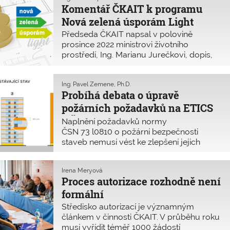
Komentář ČKAIT k programu
střechy pro osazení fotovoltaických
zařízení. Vzhledem k trendu podpory
Nová zelená úsporám Light
technických a ekologických opatření
Předseda ČKAIT napsal v polovině
směřujícímu k úsporám energií je třeba se
prosince 2022 ministrovi životního
tomuto problému podrobně věnovat.
prostředí, Ing. Marianu Jurečkovi, dopis,
v němž varuje před neodborným
návrhem a neodbornou realizací
úsporných energetických opatření
Ing. Pavel Zemene, Ph.D.
Probíhá debata o úpravě
finančně podporovaných státem v rámci
programu Nová zelená úsporám Light.
požárních požadavků na ETICS
Zde přinášíme výňatek z dopisu, na nějž
v ČR
Naplnění požadavků normy
Komora zatím neobdržela odpověď.
ČSN 73 l0810 o požární bezpečnosti
staveb nemusí vést ke zlepšení jejich
vlastností. Požární bezpečnost kontaktních
zateplovacích systémů fasád (ETICS) nyní
Irena Meryová
prověřuje Univerzitní centrum energeticky
Proces autorizace rozhodně není
efektivních budov (UCEEB) při ČVUT. Na
formální
základě jeho výsledků by mohlo dojít
k zahájení revize této normy již v roce
Středisko autorizací je významným
2024.
článkem v činnosti ČKAIT. V průběhu roku
musí vyřídit téměř 1000 žádostí