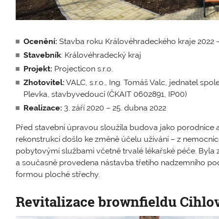
Ocenění:
Stavba roku Královéhradeckého kraje 2022 
Stavebník
: Královéhradecký kraj
Projekt:
Projecticon s.r.o.
Zhotovitel:
VALC, s.r.o., Ing. Tomáš Valc, jednatel spo
Plevka, stavbyvedoucí (ČKAIT 0602891, IP00)
Realizace:
3. září 2020 – 25. dubna 2022
Před stavební úpravou sloužila budova jako porodnice a
rekonstrukcí došlo ke změně účelu užívání – z nemocnic
pobytovými službami včetně trvalé lékařské péče. Byla
a současně provedena nástavba třetího nadzemního po
formou ploché střechy.
Revitalizace brownfieldu Cihlo