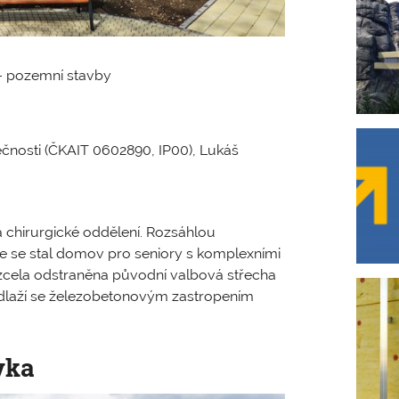
– pozemní stavby
lečnosti (ČKAIT 0602890, IP00), Lukáš
 chirurgické oddělení. Rozsáhlou
e se stal domov pro seniory s komplexními
 zcela odstraněna původní valbová střecha
dlaží se železobetonovým zastropením
vka