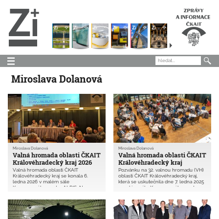
Miroslava Dolanová
Miroslava Dolanová
Miroslava Dolanová
Valná hromada oblasti ČKAIT
Valná hromada oblasti ČKAIT
Královéhradecký kraj 2026
Královéhradecký kraj
Valná hromada oblasti ČKAIT
Pozvánku na 32. valnou hromadu (VH)
Královéhradecký kraj se konala 6.
oblasti ČKAIT Královéhradecký kraj,
ledna 2026 v malém sále
která se uskutečnila dne 7. ledna 2025
Kongresového centra ALDIS. Na
v malém sále Kongresového centra
valnou hromadu bylo pozváno všech
ALDIS, Hradec Králové, obdrželo
2 030 členů. Zúčastnilo se jí
celkem 2 054 řádných členů.
92 autorizovaných osob (4,5 % všech
Zúčastnilo se celkem 105 řádných
členů oblasti) a 17 hostů.
členů ČKAIT, což představuje 5,1 %
členů oblasti.