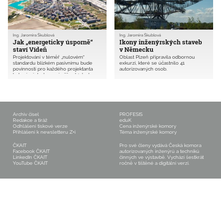
Ing. Jaromíra Škublová
Ing. Jaromíra Škublová
Jak „energeticky úsporně“
Ikony inženýrských staveb
staví Vídeň
v Německu
Projektování v téměř „nulovém“
Oblast Plzeň připravila odbornou
standardu blízkém pasivnímu bude
exkurzi, které se účastnilo 41
povinností pro každého projektanta
autorizovaných osob.
bytové výstavby u nás již od 1. ledna
2020. Oblast Plzeň proto připravila
odbornou exkurzi s názvem Jak chtějí
žít ve Vídni a na jižní Moravě s cílem
představit přestavbové projekty v
energeticky udržitelném standardu.
Archiv čísel
PROFESIS
Redakce a tiráž
eduK
Odhlášení tiskové verze
Cena inženýrské komory
Přihlášení k newsletteru Z+i
Téma inženýrské komory
ČKAIT
Pro své členy vydává Česká komora
Facebook ČKAIT
autorizovaných inženýrů a techniků
LinkedIn ČKAIT
činných ve výstavbě. Vychází šestkrát
YouTube ČKAIT
ročně v tištěné a digitální verzi.