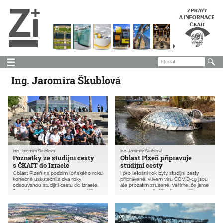
Ing. Jaromíra Škublová
Ing. Jaromíra Škublová
Ing. Jaromíra Škublová
Poznatky ze studijní cesty
Oblast Plzeň připravuje
s ČKAIT do Izraele
studijní cesty
Oblast Plzeň na podzim loňského roku
I pro letošní rok byly studijní cesty
konečně uskutečnila dva roky
připravené, vlivem viru COVID-19 jsou
odsouvanou studijní cestu do Izraele.
ale prozatím zrušené. Věříme, že jsme
Specializovaný program se zaměřil na
je jen o rok odložili a ti, co se již
sakrální i moderní architekturu a byl
přihlásili s námi pojedou při nejbližší
spojen s několika exkurzemi
příležitosti.
zaměřenými na poznání zdejšího
stavebnictví.