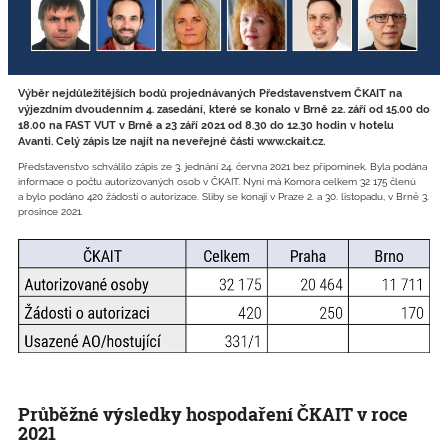
Výběr nejdůležitějších bodů projednávaných Představenstvem ČKAIT na
výjezdním dvoudenním 4. zasedání, které se konalo v Brně 22. září od 15.00 do
18.00 na FAST VUT v Brně a 23 září 2021 od 8.30 do 12.30 hodin v hotelu
Avanti. Celý zápis lze najít na neveřejné části www.ckait.cz.
Představenstvo schválilo zápis ze 3. jednání 24. června 2021 bez připomínek. Byla podána
informace o počtu autorizovaných osob v ČKAIT. Nyní má Komora celkem 32 175 členů
a bylo podáno 420 žádostí o autorizace. Sliby se konají v Praze 2. a 30. listopadu, v Brně 3.
prosince 2021.
Průběžné výsledky hospodaření ČKAIT v roce
2021