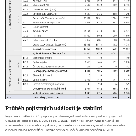
Průběh pojistných událostí je stabilní
Pojišťovací makléř GrECo připravil pro dnešní jednání hodnocení průběhu pojistných
událostí za období od 1. 1. 2011 do 16. 9. 2021. Poměr veškerých vyplacených škod
a veškerého uhrazeného pojistného, tedy základního včetně zvýšeného skupinového
a individuálního připojištění, ukazuje setrvalou výši škodního průběhu 64,79 %.