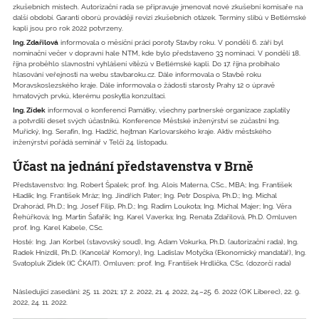
zkušebních místech. Autorizační rada se připravuje jmenovat nové zkušební komisaře na
další období. Garanti oborů provádějí revizi zkušebních otázek. Termíny slibů v Betlémské
kapli jsou pro rok 2022 potvrzeny.
Ing. Zdařilová
informovala o měsíční práci poroty Stavby roku. V pondělí 6. září byl
nominační večer v dopravní hale NTM, kde bylo představeno 33 nominací. V pondělí 18.
října proběhlo slavnostní vyhlášení vítězů v Betlémské kapli. Do 17. října probíhalo
hlasování veřejnosti na webu stavbaroku.cz. Dále informovala o Stavbě roku
Moravskoslezského kraje. Dále informovala o žádosti starosty Prahy 12 o úpravě
hmatových prvků, kterému poskytla konzultaci.
Ing. Zídek
informoval o konferenci Památky, všechny partnerské organizace zaplatily
a potvrdili deset svých účastníků. Konference Městské inženýrství se zúčastní Ing.
Muřický, Ing. Serafín, Ing. Hadžić, hejtman Karlovarského kraje. Aktiv městského
inženýrství pořádá seminář v Telči 24. listopadu.
Účast na jednání představenstva v Brně
Představenstvo: Ing. Robert Špalek; prof. Ing. Alois Materna, CSc., MBA; Ing. František
Hladík; Ing. František Mráz; Ing. Jindřich Pater; Ing. Petr Dospiva, Ph.D.; Ing. Michal
Drahorád, Ph.D.; Ing. Josef Filip, Ph.D.; Ing. Radim Loukota; Ing. Michal Majer; Ing. Věra
Řehůřková; Ing. Martin Šafařík; Ing. Karel Vaverka; Ing. Renata Zdařilová, Ph.D. Omluven
prof. Ing. Karel Kabele, CSc.
Hosté: Ing. Jan Korbel (stavovský soud), Ing. Adam Vokurka, Ph.D. (autorizační rada), Ing.
Radek Hnízdil, Ph.D. (Kancelář Komory), Ing. Ladislav Motyčka (Ekonomický mandatář), Ing.
Svatopluk Zídek (IC ČKAIT). Omluven: prof. Ing. František Hrdlička, CSc. (dozorčí rada)
Následující zasedání: 25. 11. 2021; 17. 2. 2022, 21. 4. 2022, 24.–25. 6. 2022 (OK Liberec), 22. 9.
2022, 24. 11. 2022.