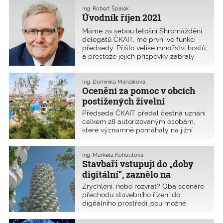
Ing. Robert Špalek
Úvodník říjen 2021
Máme za sebou letošní Shromáždění
delegátů ČKAIT, mé první ve funkci
předsedy. Přišlo veliké množství hostů,
a přestože jejich příspěvky zabraly
značnou dobu na začátku jednání,
byly určitě zajímavé. Základním
předpokladem pro dobré vztahy
Ing. Dominika Mandíková
Ocenění za pomoc v obcích
s kýmkoliv je předpo
postižených živelní
katastrofou
Předseda ČKAIT předal čestná uznání
celkem 28 autorizovaným osobám,
které významně pomáhaly na jižní
Moravě a Lounsku při odstraňování
následků a řešení problémů
způsobených živelní katastrofou.
Ing. Markéta Kohoutová
Stavbaři vstupují do „doby
Slavnostním předáním byl zahájen 21.
ročník konference Inženýrs
digitální“, zaznělo na
Inženýrském dni 2021
Zrychlení, nebo rozvrat? Oba scénáře
přechodu stavebního řízení do
digitálního prostředí jsou možné.
Autorizovaní inženýři, technici a další
profese obecně velmi vítají ústup od