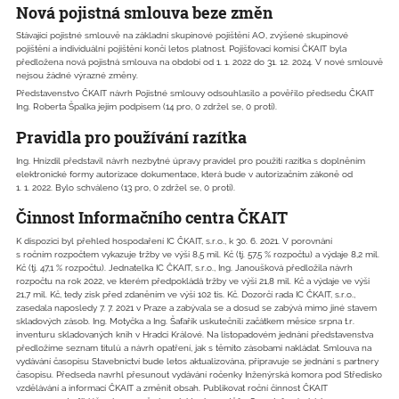
Nová pojistná smlouva beze změn
Stávající pojistné smlouvě na základní skupinové pojištění AO, zvýšené skupinové
pojištění a individuální pojištění končí letos platnost. Pojišťovací komisí ČKAIT byla
předložena nová pojistná smlouva na období od 1. 1. 2022 do 31. 12. 2024. V nové smlouvě
nejsou žádné výrazné změny.
Představenstvo ČKAIT návrh Pojistné smlouvy odsouhlasilo a pověřilo předsedu ČKAIT
Ing. Roberta Špalka jejím podpisem (14 pro, 0 zdržel se, 0 proti).
Pravidla pro používání razítka
Ing. Hnízdil představil návrh nezbytné úpravy pravidel pro použití razítka s doplněním
elektronické formy autorizace dokumentace, která bude v autorizačním zákoně od
1. 1. 2022. Bylo schváleno (13 pro, 0 zdržel se, 0 proti).
Činnost Informačního centra ČKAIT
K dispozici byl přehled hospodaření IC ČKAIT, s.r.o., k 30. 6. 2021. V porovnání
s ročním rozpočtem vykazuje tržby ve výši 8,5 mil. Kč (tj. 57,5 % rozpočtu) a výdaje 8,2 mil.
Kč (tj. 47,1 % rozpočtu). Jednatelka IC ČKAIT, s.r.o., Ing. Janoušková předložila návrh
rozpočtu na rok 2022, ve kterém předpokládá tržby ve výši 21,8 mil. Kč a výdaje ve výši
21,7 mil. Kč, tedy zisk před zdaněním ve výši 102 tis. Kč. Dozorčí rada IC ČKAIT, s.r.o.,
zasedala naposledy 7. 7. 2021 v Praze a zabývala se a dosud se zabývá mimo jiné stavem
skladových zásob. Ing. Motyčka a Ing. Šafařík uskutečnili začátkem měsíce srpna t.r.
inventuru skladovaných knih v Hradci Králové. Na listopadovém jednání představenstva
předložíme seznam titulů a návrh opatření, jak s těmito zásobami nakládat. Smlouva na
vydávání časopisu Stavebnictví bude letos aktualizována, připravuje se jednání s partnery
časopisu. Předseda navrhl přesunout vydávání ročenky Inženýrská komora pod Středisko
vzdělávání a informací ČKAIT a změnit obsah. Publikovat roční činnost ČKAIT