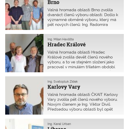
Brno
Valná hromada oblasti Brno zvolila
dvanáct členů výboru oblasti. Došlo k
významné obměně výboru, který má
pět nových členů: Ing. Radomíra
Hanáka, Ing. Tomáše Jakla, Ing.
Vlastislava Kolečkáře, Ing. Petra
Mičunka a Ing. Ivanu Minářovou.
Ing. Milan Havlišta
Hradec Králové
Následně byl volbou potvrzen ve
funkci předsedy výboru oblasti
Valná hromada oblasti Hradec
profesor Alois Materna,
Králové zvolila devět členů nového
místopředsedou je i nadále Ing.
výboru, a to ve stejném složení jako
František Mráz.
pracoval v minulém tříletém období.
Předsedou výboru oblasti byl opět
zvolen Ing. Milan Havlišta,
místopředsedkyní i nadále zůstává
Ing. Svatopluk Zídek
Karlovy Vary
Ing. Eva Cincibusová.
Valná hromada oblasti ČKAIT Karlovy
Vary zvolila pět členů nového výboru.
Novým členem je Ing. Viktor Diviš.
Předsedou výboru oblasti byl opět
zvolen Ing. Svatopluk Zídek, jeho
novým místopředsedou je Ing. Martin
Hovorka.
Ing. Karel Urban