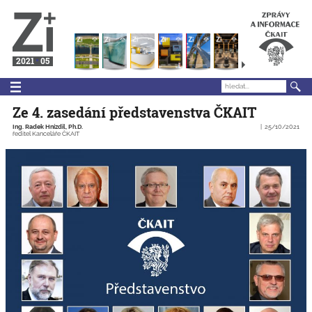
2021
05
Ze 4. zasedání představenstva ČKAIT
Ing. Radek Hnízdil, Ph.D.
25/10/2021
ředitel Kanceláře ČKAIT