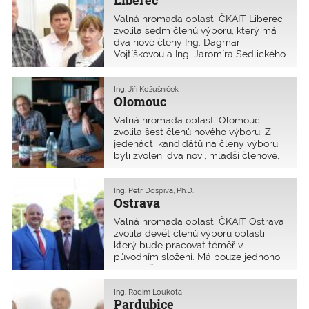
Liberec
Valná hromada oblasti ČKAIT Liberec
zvolila sedm členů výboru, který má
dva nové členy Ing. Dagmar
Vojtíškovou a Ing. Jaromíra Sedlického
ml. Předsedou výboru oblasti je i
nadále Ing. Karel Urban, nově
zvolenou místopředsedkyní se stala
Ing. Jiří Kožušníček
Olomouc
Ing. Dagmar Vojtíšková.
Valná hromada oblasti Olomouc
zvolila šest členů nového výboru. Z
jedenácti kandidátů na členy výboru
byli zvoleni dva noví, mladší členové,
Ing. Pavel Klega a Ing. Radim Wrana.
Předsedou výboru se stal opět Jiří
Kožušníček, jeho místopředsedou pak
Ing. Petr Dospiva, Ph.D.
Ostrava
Ing. Michal Majer.
Valná hromada oblasti ČKAIT Ostrava
zvolila devět členů výboru oblasti,
který bude pracovat téměř v
původním složení. Má pouze jednoho
nového člena, kterým se stal Ing. Jiří
Kozelský. K zásadnější změně došlo
ve vedení oblasti, neboť minulý
Ing. Radim Loukota
Pardubice
předseda Ing. Svatopluk Bijok již