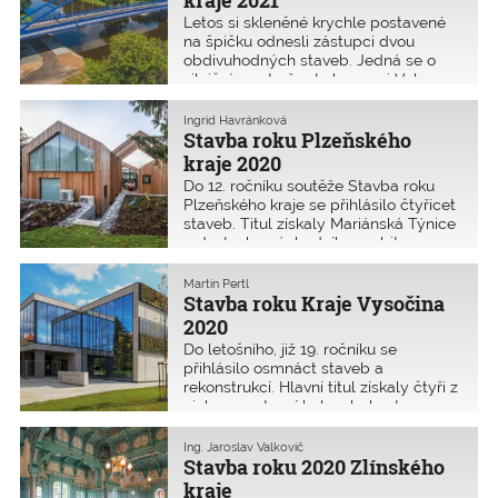
kraje 2021
Letos si skleněné krychle postavené
na špičku odnesli zástupci dvou
obdivuhodných staveb. Jedná se o
silniční most přes Labe mezi Valy a
Mělicemi a dům u cesty na
Kunětickou horu.
Ingrid Havránková
Stavba roku Plzeňského
kraje 2020
Do 12. ročníku soutěže Stavba roku
Plzeňského kraje se přihlásilo čtyřicet
staveb. Titul získaly Mariánská Týnice
– dostavba východního ambitu,
rekonstrukce Kulturního centra –
Pivovar Domažlice a Atriový bytový
Martin Pertl
dům ve svahu v Plzni.
Stavba roku Kraje Vysočina
2020
Do letošního, již 19. ročníku se
přihlásilo osmnáct staveb a
rekonstrukcí. Hlavní titul získaly čtyři z
nich – sportovní hala, obchvat,
volnočasový areál a nová hradní
expozice. Posledně jmenovaná získala
Ing. Jaroslav Valkovič
i Cenu ČKAIT.
Stavba roku 2020 Zlínského
kraje