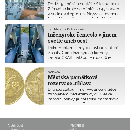
Do již 19. ročníku soutěže Stavba roku
Zlínského kraje se přihlásilo 43 staveb
v sedmi kategoriích. Nejvyšší ocenění,
Cenu Grand Prix arch. Pavla Nováka a
Cenu hejtmana, získala citlivá
rekonstrukce Jurkovičovy chaty.
Ing. Markéta Kohoutová
Inženýrské řemeslo v jiném
světle aneb šest
dokumentárních filmů
Dokumentární filmy o stavbách, které
získaly Cenu Inženýrské komory,
začala ČKAIT natáčet v roce 2015.
Cílem je ukázat inženýrské řemeslo
v jiném světle.
redakce
Městská památková
rezervace Jihlava
Druhou zlatou mincí vydanou v letos
zahájeném pětiletém cyklu České
národní banky je městská památková
rezervace Jihlava. Byla emitována 5.
října 2021 v nominální hodnotě 5000
Kč. Podle návrhu Luboše Charváta je
na lícní straně mince vyobrazena
postava anděla na nebesích, který
Archiv čísel
PROFESIS
drží městský znak v jeho barokní
Redakce a tiráž
eduK