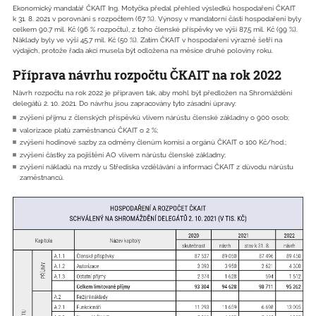
Ekonomický mandatář ČKAIT Ing. Motyčka předal přehled výsledků hospodaření ČKAIT
k 31. 8. 2021 v porovnání s rozpočtem (67 %). Výnosy v mandatorní části hospodaření byly
celkem 90,7 mil. Kč (96 % rozpočtu), z toho členské příspěvky ve výši 87,5 mil. Kč (99 %).
Náklady byly ve výši 45,7 mil. Kč (50 %). Zatím ČKAIT v hospodaření výrazně šetří na
výdajích, protože řada akcí musela být odložena na měsíce druhé poloviny roku.
Příprava návrhu rozpočtu ČKAIT na rok 2022
Návrh rozpočtu na rok 2022 je připraven tak, aby mohl být předložen na Shromáždění
delegátů 2. 10. 2021. Do návrhu jsou zapracovány tyto zásadní úpravy:
zvýšení příjmu z členských příspěvků vlivem nárůstu členské základny o 900 osob;
valorizace platů zaměstnanců ČKAIT o 2 %;
zvýšení hodinové sazby za odměny členům komisí a orgánů ČKAIT o 100 Kč/hod.;
zvýšení částky za pojištění AO vlivem nárůstu členské základny;
zvýšení nákladů na mzdy u Střediska vzdělávání a informací ČKAIT z důvodu nárůstu
zaměstnanců.