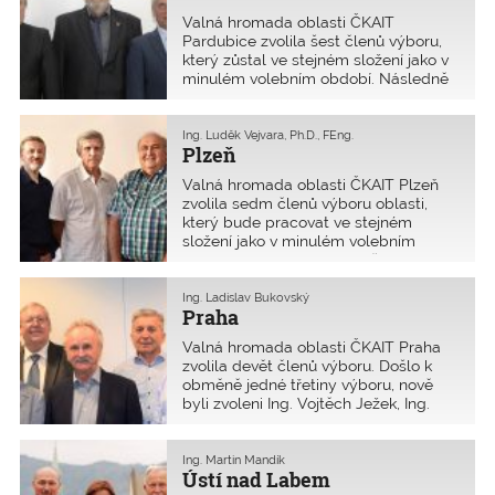
nechtěl kandidovat. Předsedou oblasti
Valná hromada oblasti ČKAIT
byl zvolen Ing. Petr Dospiva, Ph.D.,
Pardubice zvolila šest členů výboru,
jeho novým místopředsedou Ing. Petr
který zůstal ve stejném složení jako v
Bura.
minulém volebním období. Následně
byl per rollam potvrzen ve funkci
předsedy výboru oblasti Ing. Radim
Loukota, jeho místopředsedou je opět
Ing. Luděk Vejvara, Ph.D., FEng.
Plzeň
Ing. Drahomír Ježek.
Valná hromada oblasti ČKAIT Plzeň
zvolila sedm členů výboru oblasti,
který bude pracovat ve stejném
složení jako v minulém volebním
období. Předsedou byl opět zvolen
Ing. Luděk Vejvara Ph.D., jeho
místopředsedou je Ing. Aleš Štrunc,
Ing. Ladislav Bukovský
Praha
CSc.
Valná hromada oblasti ČKAIT Praha
zvolila devět členů výboru. Došlo k
obměně jedné třetiny výboru, nově
byli zvoleni Ing. Vojtěch Ježek, Ing.
Ilona Koubková a Ing. Martin Perlík.
Předsedou se stal opět Ing. Ladislav
Bukovský, Ing. Milan Komínek, Ing.
Ing. Martin Mandík
Ústí nad Labem
Michael Trnka ml., CSc. nadále