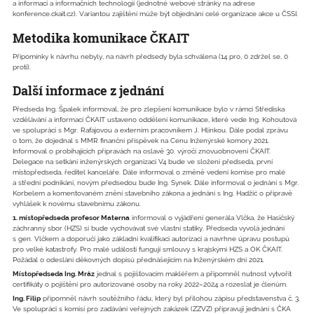
a informací a informačních technologií (jednotné webové stránky na adrese
konference.ckait.cz). Variantou zajištění může být objednání celé organizace akce u ČSSI.
Metodika komunikace ČKAIT
Připomínky k návrhu nebyly, na návrh předsedy byla schválena (14 pro, 0 zdržel se, 0
proti).
Další informace z jednání
Předseda Ing. Špalek informoval, že pro zlepšení komunikace bylo v rámci Střediska
vzdělávání a informací ČKAIT ustaveno oddělení komunikace, které vede Ing. Kohoutová
ve spolupráci s Mgr. Rafajovou a externím pracovníkem J. Hlinkou. Dále podal zprávu
o tom, že dojednal s MMR finanční příspěvek na Cenu Inženýrské komory 2021.
Informoval o probíhajících přípravách na oslavě 30. výročí znovuobnovení ČKAIT.
Delegace na setkání inženýrských organizací V4 bude ve složení předseda, první
místopředseda, ředitel kanceláře. Dále informoval o změně vedení komise pro malé
a střední podnikání, novým předsedou bude Ing. Synek. Dále informoval o jednání s Mgr.
Korbelem a komentovaném znění stavebního zákona a jednání s Ing. Hadžić o přípravě
vyhlášek k novému stavebnímu zákonu.
1. místopředseda profesor Materna
informoval o vyjádření generála Vlčka, že Hasičský
záchranný sbor (HZS) si bude vychovávat své vlastní statiky. Předseda vyvolá jednání
s gen. Vlčkem a doporučí jako základní kvalifikaci autorizaci a navrhne úpravu postupů
pro velké katastrofy. Pro malé události fungují smlouvy s krajskými HZS a OK ČKAIT.
Požádal o odeslání děkovných dopisů přednášejícím na Inženýrském dni 2021.
Místopředseda Ing. Mráz
jednal s pojišťovacím makléřem a připomněl nutnost vytvořit
certifikáty o pojištění pro autorizované osoby na roky 2022–2024 a rozeslat je členům.
Ing. Filip
připomněl návrh soutěžního řádu, který byl přílohou zápisu představenstva č. 3.
Ve spolupráci s komisí pro zadávání veřejných zakázek (ZZVZ) připravují jednání s ČKA