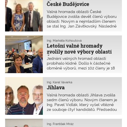
hodin v hotelu Avanti. Celý zápis lze
České Budějovice
najít na neveřejné části www.ckait.cz.
Valná hromada oblasti České
Budějovice zvolila devět členů výboru
oblasti. Novým a nejmladším členem
se stal Ing. Jan Závitkovský. Následně
byl potvrzen ve funkci předsedy
výboru oblasti Ing. František Hladík,
místopředsedou je i nadále Ing.
Ing. Markéta Kohoutová
Letošní valné hromady
František Konečný, Ph.D.
zvolily nové výbory oblastí
ČKAIT
Jednání valných hromad oblastí
probíhalo klidně. Došlo k částečné
obměně výborů, mezi 102 členy je 18
nově zvolených autorizovaných osob.
Ing. Karel Vaverka
Jihlava
Valná hromada oblasti Jihlava zvolila
sedm členů výboru. Novým členem je
Ing. Pavel Vidlák, který vyšel vítězně
ze souboje čtyř kandidátů. Předsedou
výboru oblasti byl opět zvolen Ing.
Karel Vaverka, místopředsedou
zůstává i nadále Bc. Libor Honzárek.
Ing. František Mráz