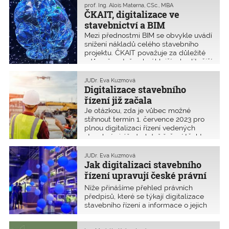
tištěných výkresů. Vyzdvihují rovněž
prof. Ing. Alois Materna, CSc., MBA
ČKAIT, digitalizace ve
přednosti informačního modelování
staveb (BIM) – nového, komplexního
stavebnictví a BIM
přístupu ke stavbám. Zároveň však
Mezi přednostmi BIM se obvykle uvádí
odborná veřejnost upozorňuje na to,
snížení nákladů celého stavebního
že digitalizace stavebního řízení se
projektu. ČKAIT považuje za důležité
netýká jen projektantů, ale zasáhne do
zdůrazňovat, že obsáhlejší a kvalitnější
života všech občanů České republiky.
dokumentace zpracovaná v BIM bude
Éru řešení rozsáhlých dokumentací a
finančně náročnější, ale k zásadní
JUDr. Eva Kuzmová
poštovní korespondence nahradí v
úspoře dojde ve fázi provádění stavby
Digitalizace stavebního
rámci jakékoliv stavební dokumentace
a zejména ve fázi udržování a provozu
řízení již začala
elektronická komunikace a
stavby.
elektronický oběh příslušných
Je otázkou, zda je vůbec možné
podkladů a dokladů.
stihnout termín 1. července 2023 pro
plnou digitalizaci řízení vedených
stavebními úřady, když řešení těchto
záležitostí bude náročné nejen
technicky, ale i personálně.
JUDr. Eva Kuzmová
Jak digitalizaci stavebního
řízení upravují české právní
předpisy?
Níže přinášíme přehled právních
předpisů, které se týkají digitalizace
stavebního řízení a informace o jejich
postupném nabývání účinnosti, včetně
případných sankcí pro projektanty za