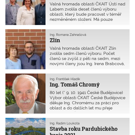
zůstavají místopředsedové.
Valná hromada oblasti ČKAIT Ústí nad
Labem zvolila deset členů výboru
oblasti, který bude pracovat v téměř
nezměněném složení. Má pouze
jednoho nového člena, a to Jana Ekrta.
Předsedou se stal opět Ing. Martin
Mandík, jeho místopředsedou Ing.
Ing. Romana Zahnašová
Zlín
Jaroslav Vrba.
Valná hromada oblasti ČKAIT Zlín
zvolila sedm členů výboru. Počet
členů se zvýšil z pěti na sedm, mezi
novými členy jsou Ing. Irena Brabcová,
Ing. Radim Dostál a Ing. Martin
Mynařík. Původní předseda výboru,
Ing. Ladislav Alster, již nekandidoval,
Ing. František Hladík
Ing. Tomáš Chromý
předsedou výboru byl nově zvolen
Ing. Rostislav Bajza, místopředsedkyní
80 let (* 9. 10. 1941 České Budějovice)
zůstává Ing. Marta Banotová.
Výbor oblasti ČKAIT České Budějovice
děkuje Ing. Chromému za práci pro
oblast a do dalších let mu přeje
bohatou snůšku medu a pevné zdraví.
Ing. Radim Loukota
Stavba roku Pardubického