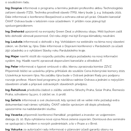
o soutěžním řádu.
Ing. Dospiva
informoval o programu a termínu jednání profesního aktivu Technologická
zařízení staveb (TZS), Technika prostředí staveb (TPS), který bude 3. a 4. listopadu 2021.
Dále informoval o konferenci Bezpečnost a ochrana zdraví při práci. Oblastní kancelář
ČKAIT Ostrava bude v letošním roce účastníkem. V příštím roce plánují být
spoluorganizátorem.
Ing. Drahorád
upozornil na evropský Green Deal a uhlíkovou stopu. Měli bychom začít
této dohodě věnovat pozornost. Od roku 2050 má být Evropa klimaticky neutrální.
Ing. Loukota
informoval o dohodě s Ing. Vohlídalem na webináře na téma nový stavební
zákon, ve čtvrtek 14. října. Dále informoval o Dopravní konferenci v Pardubicích za účasti
250 účastníků a o vyhlášení Stavby roku Pardubického kraje.
Ing. Majer
navrhl vložit do rozpočtu položku analýza požadavků na nový informační
systém. Ing. Hladík navrhl zpracovat doporučení kanceláře a střediska IT.
Ing. Pater
informoval o typové smlouvě o dílo, kterou zpracovala komise ZZVZ.
Připomněl blížící se uzávěrku příjmu přihlášek do soutěže Cena Inženýrské komory 2021.
Uzávěrka je koncem října. Na začátku října bude v Ostravě jednání Rady pro podporu
rozvoje profese. Hlavní bod programu je návštěva radnice Ostrava a jednání o nejvyšším
stavebním úřadě a přípravě ostravských stavebních předpisů.
Ing. Řehůřková
předložila žádost o záštitu veletrhu Střechy Praha, Solar Praha, Řemeslo
Praha, schváleno (14 pro, 0 zdržel se, 0 proti).
Ing. Šafařík
informoval o své zkušenosti, kdy správci sítí ve velké míře požadují extra
dokumentaci nad rámec vyhlášky. ČKAIT odešle správcům sítí dopis předsedy,
upozorníme na nadstandardní službu.
Ing. Vaverka
připomněl konferenci Památkář, projektant a investor ve vzájemném
dialogu 21. 10. Byla vyhlášena nová výzva Nová zelená úsporám. Domlouvá dva semináře
ve spolupráci s fondem o nových podmínkách, a to v Praze a v Brně.
Ing. Vokurka
za autorizační radu informoval o plánování účasti garantů oboru na