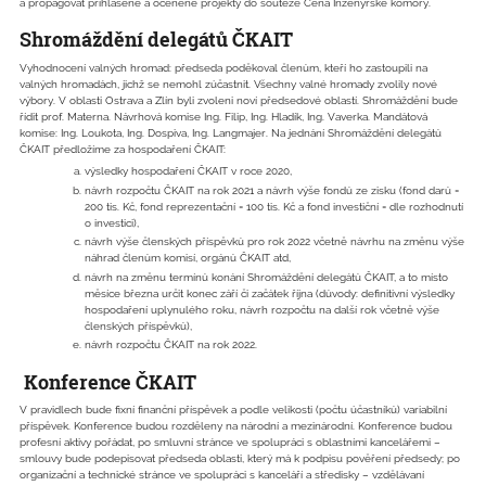
a propagovat přihlášené a oceněné projekty do soutěže Cena Inženýrské komory.
Shromáždění delegátů ČKAIT
Vyhodnocení valných hromad: předseda poděkoval členům, kteří ho zastoupili na
valných hromadách, jichž se nemohl zúčastnit. Všechny valné hromady zvolily nové
výbory. V oblasti Ostrava a Zlín byli zvoleni noví předsedové oblastí. Shromáždění bude
řídit prof. Materna. Návrhová komise Ing. Filip, Ing. Hladík, Ing. Vaverka. Mandátová
komise: Ing. Loukota, Ing. Dospiva, Ing. Langmajer. Na jednání Shromáždění delegátů
ČKAIT předložíme za hospodaření ČKAIT:
výsledky hospodaření ČKAIT v roce 2020,
návrh rozpočtu ČKAIT na rok 2021 a návrh výše fondů ze zisku (fond darů =
200 tis. Kč, fond reprezentační = 100 tis. Kč a fond investiční = dle rozhodnutí
o investici),
návrh výše členských příspěvků pro rok 2022 včetně návrhu na změnu výše
náhrad členům komisí, orgánů ČKAIT atd,
návrh na změnu termínů konání Shromáždění delegátů ČKAIT, a to místo
měsíce března určit konec září či začátek října (důvody: definitivní výsledky
hospodaření uplynulého roku, návrh rozpočtu na další rok včetně výše
členských příspěvků),
návrh rozpočtu ČKAIT na rok 2022.
Konference ČKAIT
V pravidlech bude fixní finanční příspěvek a podle velikosti (počtu účastníků) variabilní
příspěvek. Konference budou rozděleny na národní a mezinárodní. Konference budou
profesní aktivy pořádat, po smluvní stránce ve spolupráci s oblastními kancelářemi –
smlouvy bude podepisovat předseda oblasti, který má k podpisu pověření předsedy; po
organizační a technické stránce ve spolupráci s kanceláří a středisky – vzdělávaní