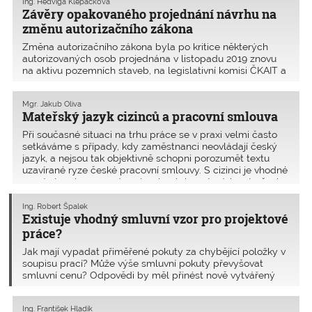
Ing. Hedviga Klepáčková
světle relevantní judikatury.
Závěry opakovaného projednání návrhu na
změnu autorizačního zákona
Změna autorizačního zákona byla po kritice některých
autorizovaných osob projednána v listopadu 2019 znovu
na aktivu pozemních staveb, na legislativní komisi ČKAIT a
na poradě předsedů oblastí ČKAIT. Nikdo z nich neměl k
navrhované novele autorizačního zákona připomínky.
Mgr. Jakub Oliva
Mateřský jazyk cizinců a pracovní smlouva
Při současné situaci na trhu práce se v praxi velmi často
setkáváme s případy, kdy zaměstnanci neovládají český
jazyk, a nejsou tak objektivně schopni porozumět textu
uzavírané ryze české pracovní smlouvy. S cizinci je vhodné
uzavírat smlouvy ve dvou jazykových mutacích, a to česky
a v jazyce, kterému zaměstnanec prokazatelně rozumí, v
opačném případě mohou být ustanovení v této smlouvě
Ing. Robert Špalek
Existuje vhodný smluvní vzor pro projektové
neplatná.
práce?
Jak mají vypadat přiměřené pokuty za chybějící položky v
soupisu prací? Může výše smluvní pokuty převyšovat
smluvní cenu? Odpovědi by měl přinést nově vytvářený
smluvní standard, který by měl cílit zejména na menší
zadavatele (typicky města a obce) bez rozsáhlého
Ing. František Hladík
odborného aparátu, a proto by měl být co nejjednodušší