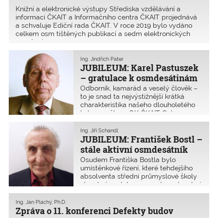
Knižní a elektronické výstupy Střediska vzdělávání a
informací ČKAIT a Informačního centra ČKAIT projednává
a schvaluje Ediční rada ČKAIT. V roce 2019 bylo vydáno
celkem osm tištěných publikací a sedm elektronických
pomůcek.
Ing. Jindřich Pater
JUBILEUM: Karel Pastuszek
– gratulace k osmdesátinám
Odborník, kamarád a veselý člověk –
to je snad ta nejvýstižnější krátká
charakteristika našeho dlouholetého
kolegy a člena OK ČKAIT Ostrava,
pana Karla Pastuszka, narozeného
15. ledna 1940. Známe se již tak
Ing. Jiří Schandl
dlouho, a snad právě proto nás
JUBILEUM: František Bostl –
všechny překvapilo, že ho znovu
stále aktivní osmdesátník
dostihlo kulaté výročí. Jeho 80.
Osudem Františka Bostla bylo
narozeniny, které oslavil v pracovní
umístěnkové řízení, které tehdejšího
atmosféře, by v rekapitulaci vydaly na
absolventa střední průmyslové školy
objemnou složku.
stavební poslalo pracovat na stavební
úřad do pohraničí. Protože si brzy
osvojil potřebné znalosti, dosti odlišné
Ing. Jan Plachý, Ph.D.
od těch školních, byl převelen na
Zpráva o 11. konferenci Defekty budov
okresní stavební úřad a souběžně