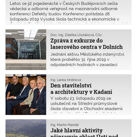
Letos se již pojedenácté v Českých Budějovicích sešla
dálkově vystudoval stavební fakultu
vědecká a odborná veřejnost na mezinárodní odborné
ČVUT, obor pozemní stavby. Jeho
konferenci Defekty budov. Konferenci pořádala 28.
pracovitost a znalost problematiky
listopadu 2019 Vysoká škola technická a ekonomická v
odborné i právní byla předpokladem
Českých Budějovicích – Katedra stavebnictví ve spolupráci
pro jeho další působení, a to na místě
s Českou komorou autorizovaných inženýrů a techniků
vedoucího odboru výstavby
činných ve výstavbě.
Doc. Ing. Zdeňka Lhotáková, CSc.
a územního plánování jihočeského
Zpráva z exkurze do
krajského národního výboru (KNV).
laserového centra v Dolních
Břežanech
Jednání aktivu Městského inženýrství,
které proběhlo 31. října 2019 v
odpoledních hodinách v zasedací
místnosti historického renesančního
zámečku v Dolních Břežanech,
předcházela dopolední odborná
Ing. Lenka Hrdinová
Den stavitelství
exkurze do laserového centra ELI
Beamlines (Extreme Light
a architektury v Kadani
Infrastructure).
V sobotu 23. listopadu 2019 se
uskutečnil na Střední průmyslové
škole stavební a Obchodní akademii
v Kadani tradiční Den stavitelství
a architektury. Zájemci o studium
i veřejnost měli možnost projít si školu,
Ing. Martin Mandík
ale byli také u vyhlášení výsledků
Jaké hlavní aktivity
soutěže Škola snů, do které se zapojili
připravuje oblast Ústí nad