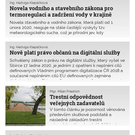
náročnosti budovy (PENB), dále
Ing. Hedviga Klepáčková
zužuje povinnost kontroly systémů
Novela vodního a stavebního zákona pro
pouze na ty s výkonem přesahujícím
termoregulaci a zadržení vody v krajině
70 kW. Zároveň s novelou vyšla také
Novela stavebního a vodního zákona, která platí od 1.
Vyhláška o energetických
února 2020, reaguje na stále častější výskyty tzv.
specialistech. Systém jejich
meteorologického sucha, což je přírodní jev, kdy
vzdělávání se mění od základů.
pozorujeme negativní a výraznou odchylku od průměrné
Energetickým specialistou se nově
hodnoty srážek, která trvá značné časové období a
může stát i právnická osoba.
Ing. Hedviga Klepáčková
postihuje velké oblasti. Cílem je usnadnit výstavbu malých
Nově platí právo občanů na digitální služby
vodních děl a terénních úprav.
Schválený zákon o právu na digitální služby, který vyšel ve
Sbírce 17. ledna 2020, je jedním z opatření k naplnění cílů
definovaných Vládním programem digitalizace ČR 2018 a
současně naplněním cílů EU definovaných zejména
Akčním plánem EU pro eGovernment 2016–2020. V praxi
se projeví tak, že každý uživatel služby bude moci
požadovat poskytnutí digitálních služeb pro sebe,
Mgr. Milan Friedrich
Trestní odpovědnost
popřípadě jinou osobu, kterou pověřil k využití digitálních
služeb svým jménem.
veřejných zadavatelů
V tomto článku je pozornost věnována
především skutkové podstatě a
následně základům trestní
odpovědnosti zadavatelů. Některé
neurčité znaky vybraných skutkových
podstat jsou blíže interpretovány ve