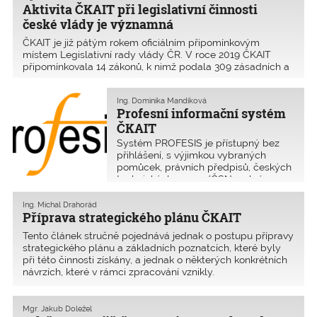
Aktivita ČKAIT při legislativní činnosti
a také jazykově i koncepčně dobře uchopitelný. Jen tak
české vlády je významná
bude široce akceptován a používán.
ČKAIT je již pátým rokem oficiálním připomínkovým
místem Legislativní rady vlády ČR. V roce 2019 ČKAIT
připomínkovala 14 zákonů, k nimž podala 309 zásadních a
107 doporučujících připomínek. Jedná se o náročnou a
odpovědnou činnost, která významně ovlivňuje výkon
Ing. Dominika Mandíková
profese ve stavebnictví.
Profesní informační systém
ČKAIT
Systém PROFESIS je přístupný bez
přihlášení, s výjimkou vybraných
pomůcek, právních předpisů, českých
technických norem (ČSN v plném
znění jsou přístupné pouze pro členy
se smluvním vztahem s agenturou
Ing. Michal Drahorád
ČAS) a studijních materiálů.
Příprava strategického plánu ČKAIT
Tento článek stručně pojednává jednak o postupu přípravy
strategického plánu a základních poznatcích, které byly
při této činnosti získány, a jednak o některých konkrétních
návrzích, které v rámci zpracování vznikly.
Mgr. Jakub Doležel