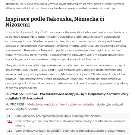
standardů se Česká republika vymyká jiným rozvinutým zemím, navíc nutnost vytvářet
stále nové individuální smlouvy zadavatele (zejména malé) neúměrně zatěžuje.
Inspirace podle Rakouska, Německa či
Nizozemí
Lze proto doporučit, aby ČKAIT iniciovala vytvoření vhodného smluvního standardu pro
projektové práce, který bude vyvážený a zajistí pro obě smluvní strany odpovídající
ochranu jejich práv. Vlastnímu psaní smluvního textu musí nepochybně předcházet
diskuse o koncepčních východiscích, přičemž v tomto směru se lze inspirovat zejména
v sousedním Rakousku a Německu, jejichž právní systém je nám nejbližší a zároveň
nebyl v minulosti deformován. Propracovanými smluvními vzory v oblasti stavebnictví
a podobným právním systémem disponuje také například Nizozemí.
Naopak, za vhodné příliš nepovažujeme vytvářet smluvní vzory inspirované vzorovými
smlouvami FIDIC (jakési „FIDIC light“). Tyto smluvní vzory mají své místo zejména pro
velké projekty a pochopitelně v rezortu Ministerstva dopravy ČR, které je dlouhodobě
používá. Řada mechanismů v nich obsažených (např. tzv. měření, některé změnové
postupy apod.) může být inspirativní, celkově se však jedná o smlouvy jazykem i postupy
českému prostředí cizí.
POZNÁMKA REDAKCE - Pro autorizované osoby jsou nyní k dipozici tyto smluvní vzory
v digitální i tištěné podobě:
Na PROFESIS -
Metodická pomůcka smluvní vztahy ve výstavbě
najdete tyto smluvní
vzory v digitální podobě:
7.1
Smluvní vzory pro zajišťování projektové a inženýrské činnosti
7.1.1
Vzor smlouvy o dílo na zhotovení dokumentace stavby a obstarání souvisejících
výkonů
7.1.2
Vzor smlouvy příkazní na zajištění inženýrské činnosti související s dokumentací