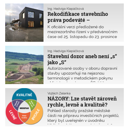
a planetária v Teplicích. Na druhém
místě skončila Palachova ulice v
Ing. Hedviga Klepáčková
Litoměřicích za revitalizaci. Třetí místo
Rekodifikace stavebního
obsadila mateřská škola ve Staré ulici
práva podeváté –
v Ústí nad Labem.
připomínky ČKAIT
K oficiální verzi předložené do
v mezirezortním řízení
mezirezortního řízení v předvánočním
čase od 25. listopadu do 23. prosince
2019 byla na MMR podána řada
připomínek. Autorizované osoby
ČKAIT vyjádřily svůj názor
Ing. Hedviga Klepáčková
Stavební dozor aneb není „s“
prostřednictvím 803 připomínek, které
se po interním vypořádání v rámci
jako „S“
ČKAIT proměnily na 217 připomínek
Autorizované osoby v oboru dopravní
odeslaných na MMR. Snad jejich
stavby upozorňují na nejasnou
oficiální vypořádání na MMR
terminologii v metodickém pokynu
nedopadne jako při vypořádání
¬Ministerstva dopravy ČR „Výkon
připomínek k věcnému záměru, kdy se
stavebního dozoru na stavbách
jich většina ztratila.
pozemních komunikací“ už od roku
Vojtěch Zelenka
2006. I přes snahu ČKAIT problém
NÁZORY: Lze stavět zároveň
přetrvává i v aktualizovaném pokynu
rychle, levně a kvalitně?
platném od 1. srpna 2019. Jak se tedy
Pohled starosty pražské městské
liší pojmy „Stavební dozor“, „stavební
části na přípravu investičních projektů,
dozor“ a „technický dozor stavebníka“
který byl uveřejněn v úvodníku
ve stanoviscích a metodikách
Uhříněveského zpravodaje č. 11/2019.
Ministerstva dopravy ČR?