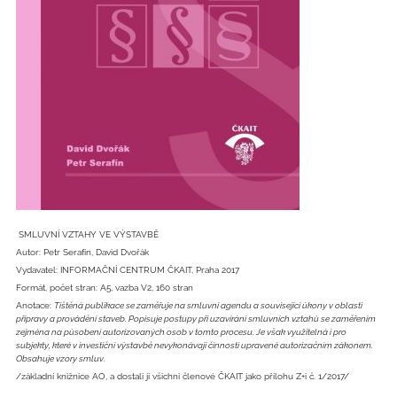
SMLUVNÍ VZTAHY VE VÝSTAVBĚ
Autor: Petr Serafín, David Dvořák
Vydavatel: INFORMAČNÍ CENTRUM ČKAIT, Praha 2017
Formát, počet stran: A5, vazba V2, 160 stran
Anotace:
Tištěná publikace se zaměřuje na smluvní agendu a související úkony v oblasti
přípravy a provádění staveb. Popisuje postupy při uzavírání smluvních vztahů se zaměřením
zejména na působení autorizovaných osob v tomto procesu. Je však využitelná i pro
subjekty, které v investiční výstavbě nevykonávají činnosti upravené autorizačním zákonem.
Obsahuje vzory smluv.
/základní knižnice AO, a dostali ji všichni členové ČKAIT jako přílohu Z+i č. 1/2017/