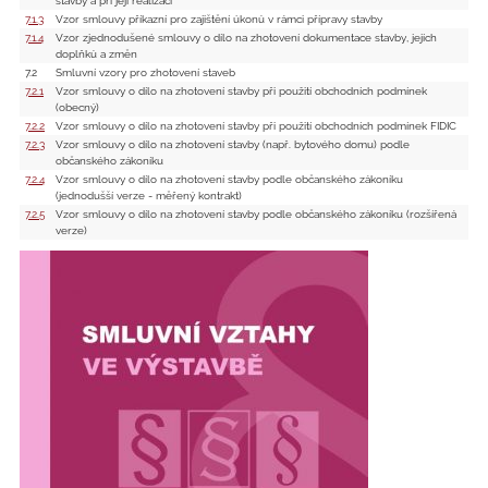
stavby a při její realizaci
7.1.3
Vzor smlouvy příkazní pro zajištění úkonů v rámci přípravy stavby
7.1.4
Vzor zjednodušené smlouvy o dílo na zhotovení dokumentace stavby, jejích
doplňků a změn
7.2
Smluvní vzory pro zhotovení staveb
7.2.1
Vzor smlouvy o dílo na zhotovení stavby při použití obchodních podmínek
(obecný)
7.2.2
Vzor smlouvy o dílo na zhotovení stavby při použití obchodních podmínek FIDIC
7.2.3
Vzor smlouvy o dílo na zhotovení stavby (např. bytového domu) podle
občanského zákoníku
7.2.4
Vzor smlouvy o dílo na zhotovení stavby podle občanského zákoníku
(jednodušší verze - měřený kontrakt)
7.2.5
Vzor smlouvy o dílo na zhotovení stavby podle občanského zákoníku (rozšířená
verze)