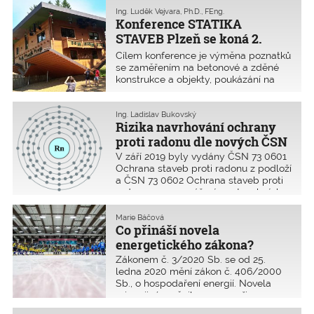
Ing. Luděk Vejvara, Ph.D., FEng.
Konference STATIKA
STAVEB Plzeň se koná 2.
dubna 2020
Cílem konference je výměna poznatků
se zaměřením na betonové a zděné
konstrukce a objekty, poukázání na
dobré i špatné návrhové postupy a
realizace nosných konstrukcí.
Ing. Ladislav Bukovský
Rizika navrhování ochrany
proti radonu dle nových ČSN
V září 2019 byly vydány ČSN 73 0601
Ochrana staveb proti radonu z podloží
a ČSN 73 0602 Ochrana staveb proti
radonu a gama záření ze stavebních
materiálů. Jejich používání může však
přinášet některé problémy a
Marie Báčová
nejasnosti, které jsou popsány v tomto
Co přináší novela
článku.
energetického zákona?
Zákonem č. 3/2020 Sb. se od 25.
ledna 2020 mění zákon č. 406/2000
Sb., o hospodaření energií. Novela
mimo jiné změnila proces při
zpracování průkazu energetické