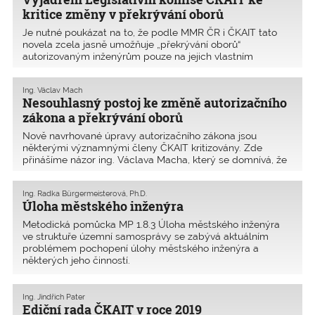
vzdělávání a implementaci metody
kritice změny v překrývání oborů
BIM jak při pořizování nových staveb,
Je nutné poukázat na to, že podle MMR ČR i ČKAIT tato
změnách dokončených staveb, tak při
novela zcela jasně umožňuje „překrývání oborů“
evidenci a správě majetku. Na
autorizovaným inženýrům pouze na jejich vlastním
realizaci některých projektů buď
projektu. Cílem je také vyrovnat postavení autorizovaných
získal, nebo se snaží získat prostředky
inženýrů s autorizovanými architekty, kteří již jsou
z Evropské unie.
Ing. Václav Mach
oprávněni zpracovávat projektovou dokumentaci v celém
Nesouhlasný postoj ke změně autorizačního
rozsahu.
zákona a překrývání oborů
Nově navrhované úpravy autorizačního zákona jsou
některými významnými členy ČKAIT kritizovány. Zde
přinášíme názor ing. Václava Macha, který se domnívá, že
jde o naprosto nesmyslný návrh, který zpochybňuje
odbornou garanci autorizovaných osob ve věci přípravy
Ing. Radka Bürgermeisterová, Ph.D.
staveb. Je to podle jeho názoru obdobně hloupé, jako
Úloha městského inženýra
kdyby existoval univerzální doktor, který bude odpovídat
jak za operaci srdce, tak za trhání zubů.
Metodická pomůcka MP 1.8.3 Úloha městského inženýra
ve struktuře územní samosprávy se zabývá aktuálním
problémem pochopení úlohy městského inženýra a
některých jeho činností.
Ing. Jindřich Pater
Ediční rada ČKAIT v roce 2019