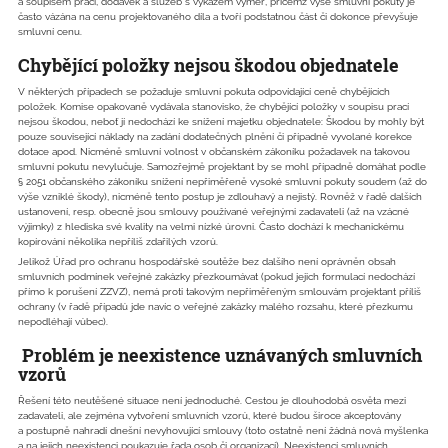
a soupisem prací, dodávek a služeb s výkazem výměr, přičemž výše smluvní pokuty je
často vázána na cenu projektovaného díla a tvoří podstatnou část či dokonce převyšuje
smluvní cenu.
Chybějící položky nejsou škodou objednatele
V některých případech se požaduje smluvní pokuta odpovídající ceně chybějících
položek. Komise opakovaně vydávala stanovisko, že chybějící položky v soupisu prací
nejsou škodou, neboť jí nedochází ke snížení majetku objednatele: Škodou by mohly být
pouze související náklady na zadání dodatečných plnění či případně vyvolané korekce
dotace apod. Nicméně smluvní volnost v občanském zákoníku požadavek na takovou
smluvní pokutu nevylučuje. Samozřejmě projektant by se mohl případně domáhat podle
§ 2051 občanského zákoníku snížení nepřiměřeně vysoké smluvní pokuty soudem (až do
výše vzniklé škody), nicméně tento postup je zdlouhavý a nejistý. Rovněž v řadě dalších
ustanovení, resp. obecně jsou smlouvy používané veřejnými zadavateli (až na vzácné
výjimky) z hlediska své kvality na velmi nízké úrovni. Často dochází k mechanickému
kopírování několika nepříliš zdařilých vzorů.
Jelikož Úřad pro ochranu hospodářské soutěže bez dalšího není oprávněn obsah
smluvních podmínek veřejné zakázky přezkoumávat (pokud jejich formulací nedochází
přímo k porušení ZZVZ), nemá proti takovým nepřiměřeným smlouvám projektant příliš
ochrany (v řadě případů jde navíc o veřejné zakázky malého rozsahu, které přezkumu
nepodléhají vůbec).
Problém je neexistence uznávaných smluvních
vzorů
Řešení této neutěšené situace není jednoduché. Cestou je dlouhodobá osvěta mezi
zadavateli, ale zejména vytvoření smluvních vzorů, které budou široce akceptovány
a postupně nahradí dnešní nevyhovující smlouvy (toto ostatně není žádná nová myšlenka
a na jejich neexistenci poukazuje řada osob či organizací). Neexistencí smluvních