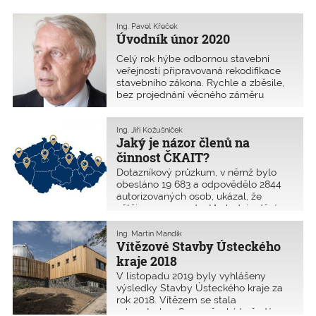
Ing. Pavel Křeček
Úvodník únor 2020
Celý rok hýbe odbornou stavební
veřejností připravovaná rekodifikace
stavebního zákona. Rychle a zběsile,
bez projednání věcného záměru
v Legislativní radě vlády, pouze
v pracovní komisi k tomu účelově
zřízené, připomínky k návrhu zákona
Ing. Jiří Kožušníček
Jaký je názor členů na
předat do 23. prosince – to vše
vypovídá o snaze zákon za každou
činnost ČKAIT?
cenu odbýt ještě v tomto volebním
Dotazníkový průzkum, v němž bylo
období. Několikrát jsem navrhoval,
obesláno 19 683 a odpovědělo 2844
aby bylo postupováno per partes a ne
autorizovaných osob, ukázal, že
rychle, zběsile. Není pro to vůle.
většina z respondentů sleduje dění v
Měl jsem na mysli jako první spustit a
Komoře a svou profesní organizaci
vyzkoušet na pilotním projektu
vnímá pozitivně. Nejčastějším
Ing. Martin Mandík
digitální, elektronické podání a vydání
vzkazem pak bylo volání po
Vítězové Stavby Ústeckého
stavebního povolení.
zpřístupnění norem, vzniku
kraje 2018
specializovaných časopisů pro
V listopadu 2019 byly vyhlášeny
jednotlivé profese a poučení se z
výsledky Stavby Ústeckého kraje za
chyb kolegů, případně přísnější
rok 2018. Vítězem se stala
postup orgánů ČKAIT a častěji
rekonstrukce Severočeské hvězdárny
využívat možnost odejmutí autorizace.