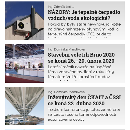
Podle jeho zkušeností se nedá stavět
zároveň levně, rychle a kvalitně. Buď
Ing. Zdeněk Lyčka
je stavba levná, pak ale pokud má být
NÁZORY: Je tepelné čerpadlo
kvalitní, nebude postavena rychle.
vzduch/voda ekologické?
Pokud by byly staré nevyhovující kotle
na dřevo nahrazeny plynovými kotli a
tepelnými čerpadly (TČ), bude to
fakticky znamenat snížení podílu
obnovitelných zdrojů energie na hrubé
spotřebě.
Ing. Dominika Mandíková
Stavební veletrh Brno 2020
se koná 26.–29. února 2020
Letošní ročník naváže na úspěšné
téma zdravého bydlení z roku 2019
tématem Vnitřní prostředí budov
a tepelný komfort.
Ing. Dominika Mandíková
Inženýrský den ČKAIT a ČSSI
se koná 22. dubna 2020
Tradiční konference je letos zaměřena
na často řešené téma odpovědnosti
autorizované osoby.