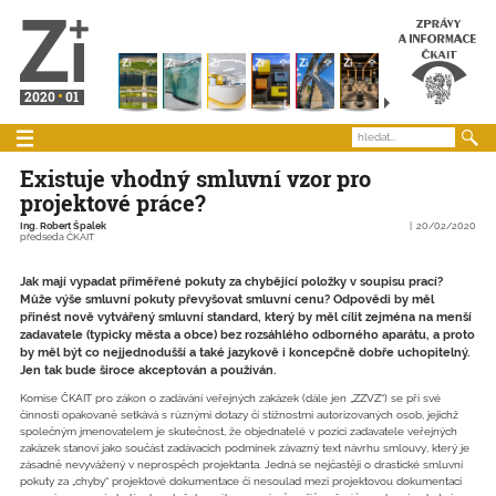
2020
01
Existuje vhodný smluvní vzor pro
projektové práce?
Ing. Robert Špalek
20/02/2020
předseda ČKAIT
Jak mají vypadat přiměřené pokuty za chybějící položky v soupisu prací?
Může výše smluvní pokuty převyšovat smluvní cenu? Odpovědi by měl
přinést nově vytvářený smluvní standard, který by měl cílit zejména na menší
zadavatele (typicky města a obce) bez rozsáhlého odborného aparátu, a proto
by měl být co nejjednodušší a také jazykově i koncepčně dobře uchopitelný.
Jen tak bude široce akceptován a používán.
Komise ČKAIT pro zákon o zadávání veřejných zakázek (dále jen „ZZVZ“) se při své
činnosti opakovaně setkává s různými dotazy či stížnostmi autorizovaných osob, jejichž
společným jmenovatelem je skutečnost, že objednatelé v pozici zadavatele veřejných
zakázek stanoví jako součást zadávacích podmínek závazný text návrhu smlouvy, který je
zásadně nevyvážený v neprospěch projektanta. Jedná se nejčastěji o drastické smluvní
pokuty za „chyby“ projektové dokumentace či nesoulad mezi projektovou dokumentací