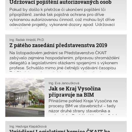
Udržovací pojištění autorizovaných osob
Pokud by došlo k přetržce či ukončení pojištění (či
připojištění), zaniká tak pojistná ochrana pro dříve
vykonanou autorizovanou činnost, což mohou být dříve
odevzdané projekty, vykonané dozory apod. Udržovací
pojištění je pojistná ochrana autorizovaných osob
navazující na princip CLAIMS MADE, který byl podrobně
popsán v minulém vydání Z+i č. 5/2019.
Ing. Radek Hnízdil, Ph.D.
Z pátého zasedání představenstva 2019
Na listopadovém jednání se Představenstvo ČKAIT
zabývalo zejména hospodařením, přípravou shromáždění
delegátů a legislativními otázkami spojenými s výkonem
profese. Schválilo mimo jiné četnější vydávání časopisu
Z+i. Představenstvo se také v návaznosti na bod 13
z jednání představenstva 19. září 2019 opět zabývalo
návrhem na úpravu autorizačního zákona. Podnětem
Ing. Eva Janoušková
Jak se Kraj Vysočina
k tomu byly námitky či nesouhlasné stanovisko Ing. Macha
a Ing. Řičici (předseda profesního aktivu pro obor
připravuje na BIM
geotechnika).
Přinášíme pohled Kraje Vysočina na
procesy BIM ve stavebnictví – tedy
názor druhé strany stavebníka a
zadavatele. Proč Kraj Vysočina? Jeho
krajský úřad je mezi prvními, kteří se
problematikou BIM začali zabývat
Ing. Hedviga Klepáčková
systémově. Zatím se zaměřuje na
Vyjádření Legislativní komise ČKAIT ke