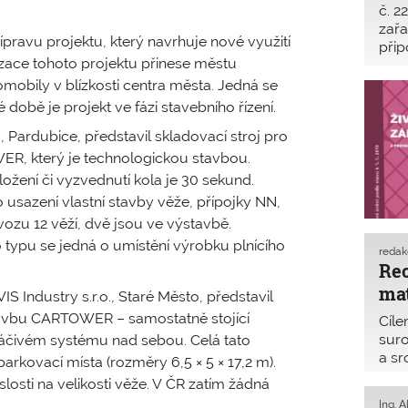
č. 2
zařa
 přípravu projektu, který navrhuje nové využití
přip
izace tohoto projektu přinese městu
do č
nové
mobily v blízkosti centra města. Jedná se
nor
obě je projekt ve fázi stavebního řízení.
., Pardubice, představil skladovací stroj pro
ER, který je technologickou stavbou.
ožení či vyzvednutí kola je 30 sekund.
usazení vlastní stavby věže, přípojky NN,
vozu 12 věží, dvě jsou ve výstavbě.
o typu se jedná o umístění výrobku plnícího
reda
Rec
mat
Industry s.r.o., Staré Město, představil
avbu CARTOWER – samostatně stojící
Cíl
suro
táčivém systému nad sebou. Celá tato
a sr
rkovací místa (rozměry 6,5 × 5 × 17,2 m).
stav
losti na velikosti věže. V ČR zatím žádná
odpa
Ing. 