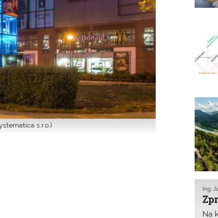
stematica s.r.o.)
Ing. 
Zpr
Na k