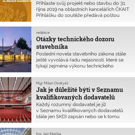
Administrativní budova pro Lesy ČR v
Přihlaste svůj projekt nebo stavbu do 31.
Chocni, Výrobní areál WENDELL
října 2019 na oblastních kancelářích ČKAIT.
ELECTRONICS v Lanškrouně.
Přihlášku do soutěže předává poštou
nebo osobně na příslušnou kancelář
oblasti ČKAIT, u které je jako autorizovaná
osoba registrována. Přihlášení do soutěže
redakce
Otázky technického dozoru
je bez poplatků.
stavebníka
Poslední novela stavebního zákona stále
ještě vyvolává řadu nejasností, které se
týkají zejména výkonu technického
dozoru stavebníka nad prováděním
stavby financované z veřejného rozpočtu
– § 152 odst. 4 zákona č. 183/2006 Sb.,
Mgr. Milan Ondryáš
Jak je důležité býti v Seznamu
o územním plánování a stavebním řádu
(stavební zákon), ve znění pozdějších
kvalifikovaných dodavatelů
předpisů.
Každý rozumný dodavatel je již
v Seznamu kvalifikovaných dodavatelů
(dále jen SKD) zapsán nebo se k tomu
chystá. O důvodech a nesporných
výhodách SKD pro dodavatele
i zadavatele pojednává níže předkládaný
Ing. Jan Klečka