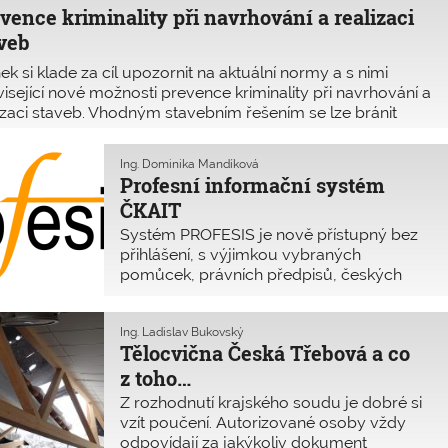
chodu, Českou agenturou pro standardizaci
vence kriminality při navrhování a realizaci
iverzitním centrem energeticky efektivních budov.
veb
ek si klade za cíl upozornit na aktuální normy a s nimi
isející nové možnosti prevence kriminality při navrhování a
izaci staveb. Vhodným stavebním řešením se lze bránit
i vloupání do budovy, ale i vytvářet bezpečný veřejný
tor. Samostatnou kapitolu tvoří bezpečnost škol a ochrana
Ing. Dominika Mandíková
 útoky páchanými vozidly.
Profesní informační systém
ČKAIT
Systém PROFESIS je nově přístupný bez
přihlášení, s výjimkou vybraných
pomůcek, právních předpisů, českých
technických norem a studijních materiálů.
Ing. Ladislav Bukovský
Tělocvična Česká Třebová a co
z toho…
Z rozhodnutí krajského soudu je dobré si
vzít poučení. Autorizované osoby vždy
odpovídají za jakýkoliv dokument