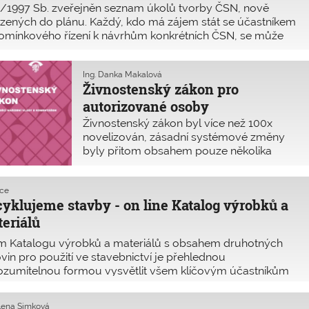
2/1997 Sb. zveřejněn seznam úkolů tvorby ČSN, nově
zených do plánu. Každý, kdo má zájem stát se účastníkem
omínkového řízení k návrhům konkrétních ČSN, se může
tyř týdnů od zveřejnění přihlásit u zpracovatele návrhu
 ČSN, popřípadě prostřednictvím e-mailu
Ing. Danka Makalová
malizace@agentura-cas.cz.
Živnostenský zákon pro
autorizované osoby
Živnostenský zákon byl více než 100x
novelizován, zásadní systémové změny
byly přitom obsahem pouze několika
novel, zbývající novely byly důsledkem
přijetí jiných zákonných úprav. Článek
kce
navazuje na úplné znění Živnostenského
yklujeme stavby - on line Katalog výrobků a
zákona, které letos vydalo Informační
eriálů
centrum ČKAIT.
em Katalogu výrobků a materiálů s obsahem druhotných
vin pro použití ve stavebnictví je přehlednou
ozumitelnou formou vysvětlit všem klíčovým účastníkům
ebního procesu, proč využívat stavební a demoliční
d. Katalog vznikl ve spolupráci s Ministerstvem průmyslu
Alena Šimková