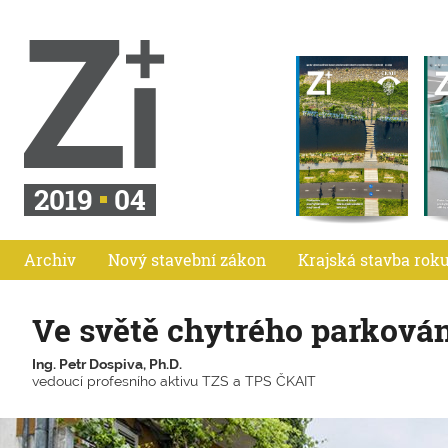
2019
04
Archiv
Nový stavební zákon
Krajská stavba rok
Ve světě chytrého parková
Ing. Petr Dospiva, Ph.D.
vedoucí profesního aktivu TZS a TPS ČKAIT