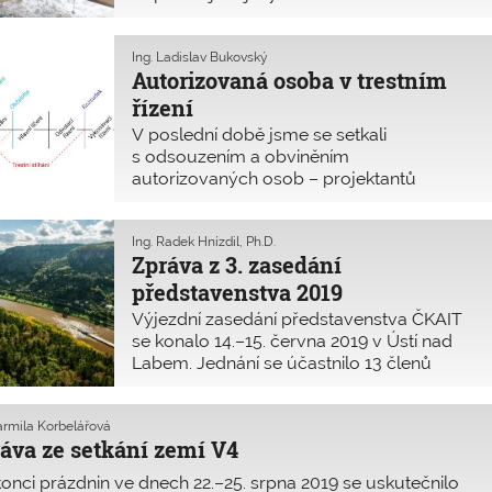
opatřený jejich autorizačním razítkem, a to
bez ohledu na souvislosti, jak dokument
vznikl a kdo jej vypracoval.
Ing. Ladislav Bukovský
Autorizovaná osoba v trestním
řízení
V poslední době jsme se setkali
s odsouzením a obviněním
autorizovaných osob – projektantů
z údajných trestných činů. Naskýtá se zde
více otázek. Kdo tyto autorizované osoby
obvinil? Proč a z jakého důvodu? Jaký je
Ing. Radek Hnízdil, Ph.D.
Zpráva z 3. zasedání
rozsah a jak dlouho trvá odpovědnost
autorizované osoby za výkon odborné
představenstva 2019
činnosti?
Výjezdní zasedání představenstva ČKAIT
se konalo 14.–15. června 2019 v Ústí nad
Labem. Jednání se účastnilo 13 členů
představenstva, dva byli omluveni.
Jarmila Korbelářová
áva ze setkání zemí V4
onci prázdnin ve dnech 22.–25. srpna 2019 se uskutečnilo