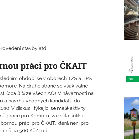
,
rovedení stavby atd.
rnou práci pro ČKAIT
posledním období se v oborech TZS a TPS
 komoře. Na druhé straně se však valné
tí (cca 8 % ze všech AO). V návaznosti na
běru a návrhu vhodných kandidátů do
. V diskusi, týkající se malé aktivity
ě práce pro Komoru, zazněla kritika
bornou práci pro ČKAIT, která není pro
imálně na 500 Kč/hod.