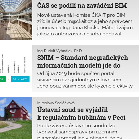
ČAS se podílí na zavádění BIM
článek.
Nově ustavená Komise ČKAIT pro BIM
zřídila účet bim@ckait.cz a jeho správcem
jmenovala Ing. Jana Klečku. Máte-li zájem
jakožto autorizovaná osoba podávat
připomínky k metodikám BIM, přihlaste se
na uvedené adrese a budete obesíláni
Ing. Rudolf Vyhnálek, Ph.D.
obdobně jako již dnes jsou obesíláni
SNIM – Standard negrafických
členové komise technické a pro BIM.
informačních modelů jde do
finále
Od října 2019 bude spuštěn portál
www.snim.cz s jednotným slovníkem.
Jeho používáním docílíte kýžené efektivity
při správě dat v prostředí BIM. Dodržení
pravidel a používání SNIM ve stavebních
Miroslava Sedláčková
projektech je jednoznačně v zájmu
Ústavní soud se vyjádřil
stavebníka, projektanta, zhotovitele
k regulačním bublinám v Peci
stavby i budoucího správce.
pod Sněžkou
Podle závěru ústavního soudu lze
tvořivost samosprávy při územním
plánování omezit jen v případě, že by