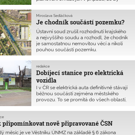
zasahovala do věcí, jejichž regulace má
celostátní význam. V ostatních případech
Miroslava Sedláčková
může obec územním plánem regulovat
Je chodník součástí pozemku?
své území i nekonvenčními právními
prostředky, např. regulačními bublinami.
Ústavní soud zrušil rozhodnutí krajského
a nejvyššího soudu a rozhodl, že chodník
je samostatnou nemovitou věcí a nikoli
pouhou součástí pozemku.
redakce
Dobíjecí stanice pro elektrická
vozidla
I v ČR se elektrická auta definitivně stávají
běžnou součástí zejména městského
provozu. To se promítá do všech oblastí,
z našeho pohledu zejména do povolování
a budování sítě dobíjecích stanic.
kce
Ministerstvo pro místní rozvoj proto
 připomínkovat nově připravované ČSN
vydalo v květnu 2019 novou metodickou
pomůcku.
ý měsíc je ve Věstníku ÚNMZ na základě § 6 zákona