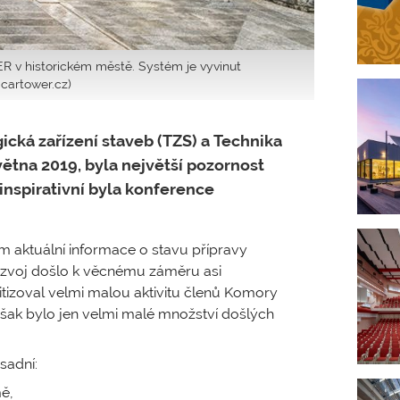
 v historickém městě. Systém je vyvinut
cartower.cz)
cká zařízení staveb (TZS) a Technika
větna 2019, byla největší pozornost
inspirativní byla konference
m aktuální informace o stavu přípravy
rozvoj došlo k věcnému záměru asi
itizoval velmi malou aktivitu členů Komory
však bylo jen velmi malé množství došlých
sadní:
ě,