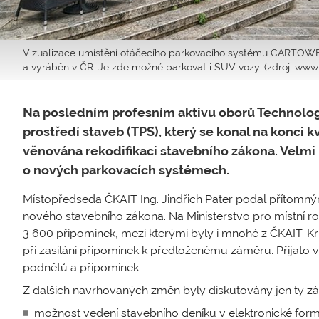
Vizualizace umístění otáčecího parkovacího systému CARTOWER
a vyráběn v ČR. Je zde možné parkovat i SUV vozy. (zdroj: www.
Na posledním profesním aktivu oborů Technologi
prostředí staveb (TPS), který se konal na konci k
věnována rekodifikaci stavebního zákona. Velmi 
o nových parkovacích systémech.
Místopředseda ČKAIT Ing. Jindřich Pater podal přítomný
nového stavebního zákona. Na Ministerstvo pro místní 
3 600 připomínek, mezi kterými byly i mnohé z ČKAIT. Kr
při zasílání připomínek k předloženému záměru. Přijato 
podnětů a připomínek.
Z dalších navrhovaných změn byly diskutovány jen ty zá
možnost vedení stavebního deníku v elektronické form