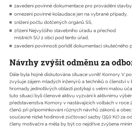
zavedení povinné dokumentace pro provádění stavby
omezení povinné kolaudace jen na vybrané případy,
snížení počtu dotčených orgánů SS,
zřízení Nejvyššího stavebního úřadu a přechod
místních SÚ z obcí pod tento úřad,
zavedení povinnosti pořídit dokumentaci skutečného p
Návrhy zvýšit odměnu za odbo
Dále byla hojně diskutována situace uvnitř Komory. V 
zvyšuje zájem mladých inženýrů a techniků o členství v
hromady jednotlivých oblastí potýkají s velmi malou účas
tuto situaci byli členové aktivu vyzváni k aktivnímu vý
představenstva Komory v nastávajících volbách v roce 2020
členů při připomínkování různých návrhů zákonů a obecn
současné nízké hodinové zúčtovací sazby (350 Kč) za od
členy motivační a měla by být co nejdříve zvýšena min