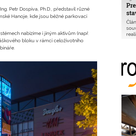
a ob
Pre
a Un
g. Petr Dospiva, Ph.D., představil různé
sta
mské Hanoje, kde jsou běžné parkovací
Člán
souv
stémech nabízíme i jiným aktivům (např.
real
prot
áškového bloku v rámci celoživotního
pros
bináře.
před