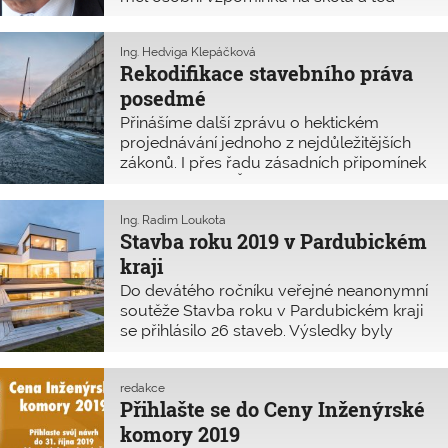
zase na sportovní areál u nás v Kunicích.
Záleží na nás, jak se budeme mít. Tím
Ing. Hedviga Klepáčková
nemyslím, že můžeme
Rekodifikace stavebního práva
posedmé
Přinášíme další zprávu o hektickém
projednávání jednoho z nejdůležitějších
zákonů. I přes řadu zásadních připomínek
schválila Vláda ČR v červnu 2019 návrh
věcného záměru stavebního zákona.
V průběhu prázdnin bylo svoláno pět
Ing. Radim Loukota
Stavba roku 2019 v Pardubickém
jednání pracovních skupin. ČKAIT se
aktivně účastní všech jednání, i nadále
kraji
usiluje o úpravu kritizovaných ustanovení.
Do devátého ročníku veřejné neanonymní
soutěže Stavba roku v Pardubickém kraji
se přihlásilo 26 staveb. Výsledky byly
slavnostně vyhlášeny 18. září 2019. Hlavní
ocenění si odnesly čtyři stavby bez určení
pořadí: Rodinný dům Polička (viz obrázek),
redakce
Přihlašte se do Ceny Inženýrské
Depozitář pro Východočeské muzeum
Ohrazenice (viz titulní strana Z+i),
komory 2019