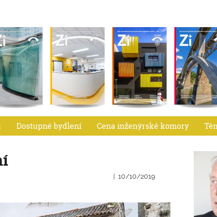
u
Dostupné bydlení
Cena inženýrské komory
Té
ní
10/10/2019