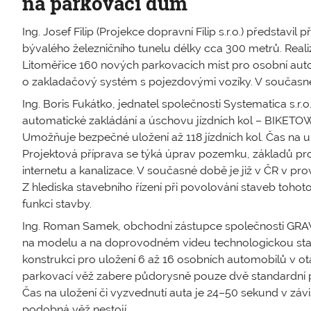
na parkovací dům
Ing. Josef Filip (Projekce dopravní Filip s.r.o.) představil
bývalého železničního tunelu délky cca 300 metrů. Real
Litoměřice 160 nových parkovacích míst pro osobní auto
o zakladačový systém s pojezdovými vozíky. V současné d
Ing. Boris Fukátko, jednatel společnosti Systematica s.r.o
automatické zakládání a úschovu jízdních kol – BIKETOW
Umožňuje bezpečné uložení až 118 jízdních kol. Čas na ul
Projektová příprava se týká úprav pozemku, základů pro 
internetu a kanalizace. V současné době je již v ČR v pro
Z hlediska stavebního řízení při povolování staveb tohot
funkci stavby.
Ing. Roman Samek, obchodní zástupce společnosti GRAVIS 
na modelu a na doprovodném videu technologickou st
konstrukci pro uložení 6 až 16 osobních automobilů v o
parkovací věž zabere půdorysně pouze dvě standardní pa
Čas na uložení či vyzvednutí auta je 24–50 sekund v závis
podobná věž nestojí.