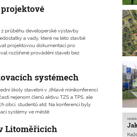
 projektové
ií z průběhu developerské výstavby
ostatky a vady, které na této stavbě
ovat projektovou dokumentaci pro
zoval rozšířené provádění staveb bez
kovacích systémech
ední školy stavební v Jihlavě minikonferenci
asti nejenom členů aktivu TZS a TPS, ale
ch obcí, studentů atd. Na konferenci byly
vací systémy ve městě:
reda
Jak
v Litoměřicích
Každ