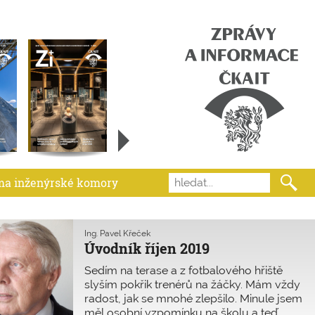
ma inženýrské komory
Ing. Pavel Křeček
Úvodník říjen 2019
Sedím na terase a z fotbalového hřiště
slyším pokřik trenérů na žáčky. Mám vždy
radost, jak se mnohé zlepšilo. Minule jsem
měl osobní vzpomínku na školu a teď