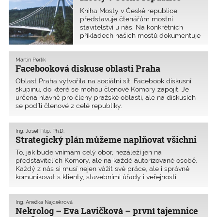
Kniha Mosty v České republice
představuje čtenářům mostní
stavitelství u nás. Na konkrétních
příkladech našich mostů dokumentuje
vývoj stavebních konstrukcí
a stavebních technologií od
středověku až do současnosti.
Martin Perlík
Facebooková diskuse oblasti Praha
Oblast Praha vytvořila na sociální síti Facebook diskusní
skupinu, do které se mohou členové Komory zapojit. Je
určena hlavně pro členy pražské oblasti, ale na diskusích
se podílí členové z celé republiky.
Ing. Josef Filip, Ph.D.
Strategický plán můžeme naplňovat všichni
To, jak bude vnímám celý obor, nezáleží jen na
představitelích Komory, ale na každé autorizované osobě.
Každý z nás si musí nejen vážit své práce, ale i správně
komunikovat s klienty, stavebními úřady i veřejností.
Ing. Anežka Najdekrová
Nekrolog – Eva Lavičková – první tajemnice