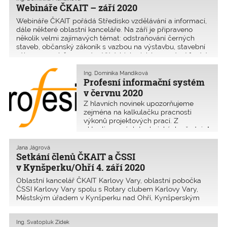
Webináře ČKAIT – září 2020
událostech oboru.
Webináře ČKAIT pořádá Středisko vzdělávání a informací,
dále některé oblastní kanceláře. Na září je připraveno
několik velmi zajímavých témat: odstraňování černých
staveb, občanský zákoník s vazbou na výstavbu, stavební
zákon ve vazbě na správní řád, biologické napadení fasád
a další. Pro autorizované osoby ČKAIT jsou webináře
zdarma. Osobám přihlášeným v kalendáři akcí jsou
Ing. Dominika Mandíková
Profesní informační systém
přihlašovací údaje zasílány emailem.
v červnu 2020
Z hlavních novinek upozorňujeme
zejména na kalkulačku pracnosti
výkonů projektových prací. Z
aktualizovaných technických předpisů
na hospodaření se srážkovou vodou v
nemovitostech.
Jana Jágrová
Doplněných informací je však
Setkání členů ČKAIT a ČSSI
mnohem více.
v Kynšperku/Ohří 4. září 2020
Oblastní kancelář ČKAIT Karlovy Vary, oblastní pobočka
ČSSI Karlovy Vary spolu s Rotary clubem Karlovy Vary,
Městským úřadem v Kynšperku nad Ohří, Kynšperským
pivovarem s.r.o. a vedením firmy PELANT pořádají pro
členy ČKAIT a ČSSI z Karlovarského, Plzeňského a Ústec
Ing. Svatopluk Zídek