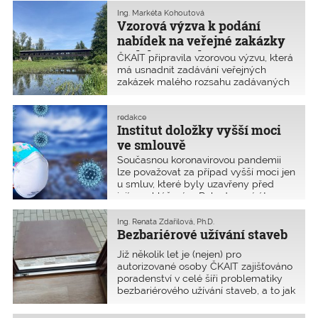
které je pro něj zvláště nevýhodné?
Ing. Markéta Kohoutová
Vzorová výzva k podání
nabídek na veřejné zakázky
malého rozsahu
ČKAIT připravila vzorovou výzvu, která
má usnadnit zadávání veřejných
zakázek malého rozsahu zadávaných
mimo režim zákona č. 134/2016 Sb., o
zadávání veřejných zakázek (dále jen
ZZVZ) podle kritérií kvality. Poskytuje
redakce
Institut doložky vyšší moci
návod, jak posuzovat nabídky nejen
podle nejnižší nabídkové ceny, ale tak,
ve smlouvě
aby převažujícím kritériem byly
Současnou koronavirovou pandemii
profesní zkušenosti dodavatele.
lze považovat za případ vyšší moci jen
u smluv, které byly uzavřeny před
jejím vyhlášením. Pokud uzavíráte
smlouvu později, pak to neplatí, neboť
koronavirus v těchto dnech již není
Ing. Renata Zdařilová, Ph.D.
nepředvídatelnou událostí.
Bezbariérové užívání staveb
Již několik let je (nejen) pro
autorizované osoby ČKAIT zajišťováno
poradenství v celé šíři problematiky
bezbariérového užívání staveb, a to jak
staveb pozemních, tak staveb
dopravních. Poradenství je osobně