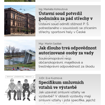
předkládanému rekodifikovanému
stavebnímu právu zvyklí na všelicos.
Mysleli jsme si, že nás už nic
Ing. Markéta Kohoutová
Ústavní soud potvrdil
nepřekvapí, ale zmýlili jsme se. K
připomínkování jsme dostali téměř
podmínku za pád střechy v
úplně jiný text.
České Třebové
Ústavní soud odmítl stížnost P. Š.
potrestaného v souvislosti se zřícením
střechy sportovní haly v České
Třebové. Stížnost projektanta označil
za zjevně neopodstatněnou.
Projektant za obecné ohrožení z
Mgr. Martin Sadílek
Jak dlouho trvá odpovědnost
nedbalosti dostal podmíněný trest a
zákaz činnosti.
autorizované osoby za vady
projektové dokumentace a z
Soukromoprávní resp.
nich vzešlé škody?
občanskoprávní, majetková a
trestněprávní odpovědnost za škodu
způsobenou autorizovanými osobami
jsou v poslední době často
skloňovaná témata. Lze na
JUDr. Eva Kuzmová
Specifikum smluvních
autorizované osobě nebo dokonce
jejích dědicích požadovat náhradu
vztahů ve výstavbě
škody, která vznikla údajnou chybou
Jak uzavírat smluvní vztahy ve
projektové dokumentace, ale projevila
výstavbě? V oblasti výstavby mají
se po několika desetiletích užívání
smluvní vztahy i jistá specifika, jejichž
stavby?
znalost je z hlediska činnosti