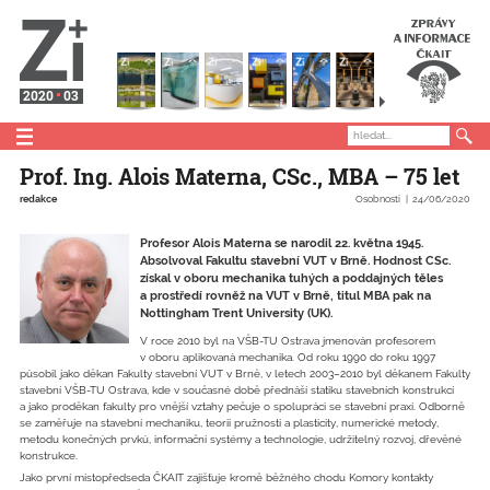
2020
03
Prof. Ing. Alois Materna, CSc., MBA – 75 let
redakce
Osobnosti
24/06/2020
Profesor Alois Materna se narodil 22. května 1945.
Absolvoval Fakultu stavební VUT v Brně. Hodnost CSc.
získal v oboru mechanika tuhých a poddajných těles
a prostředí rovněž na VUT v Brně, titul MBA pak na
Nottingham Trent University (UK).
V roce 2010 byl na VŠB-TU Ostrava jmenován profesorem
v oboru aplikovaná mechanika. Od roku 1990 do roku 1997
působil jako děkan Fakulty stavební VUT v Brně, v letech 2003–2010 byl děkanem Fakulty
stavební VŠB-TU Ostrava, kde v současné době přednáší statiku stavebních konstrukcí
a jako proděkan fakulty pro vnější vztahy pečuje o spolupráci se stavební praxí. Odborně
se zaměřuje na stavební mechaniku, teorii pružnosti a plasticity, numerické metody,
metodu konečných prvků, informační systémy a technologie, udržitelný rozvoj, dřevěné
konstrukce.
Jako první místopředseda ČKAIT zajišťuje kromě běžného chodu Komory kontakty