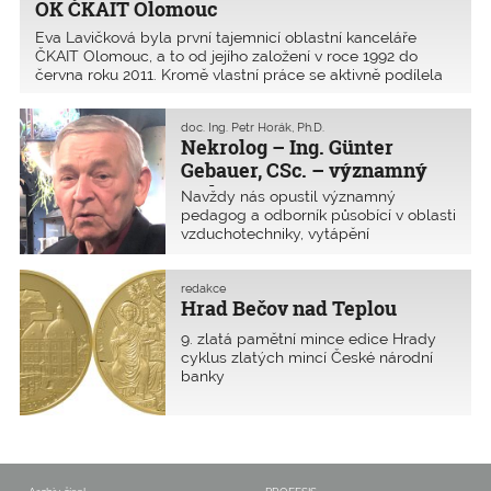
OK ČKAIT Olomouc
Eva Lavičková byla první tajemnicí oblastní kanceláře
ČKAIT Olomouc, a to od jejího založení v roce 1992 do
června roku 2011. Kromě vlastní práce se aktivně podílela
na budování kanceláře, jejím přemístění, stěhování, novém
zařizování.
doc. Ing. Petr Horák, Ph.D.
Nekrolog – Ing. Günter
Gebauer, CSc. – významný
pedagog
Navždy nás opustil významný
pedagog a odborník působící v oblasti
vzduchotechniky, vytápění
a termomechaniky Ing. Günter
Gebauer, CSc., který většinu svého
pracovního života působil na Vysokém
redakce
Hrad Bečov nad Teplou
učení technickém v Brně na Fakultě
stavební – Ústavu Technických
9. zlatá pamětní mince edice Hrady
zařízení budov (TZB).
cyklus zlatých mincí České národní
banky