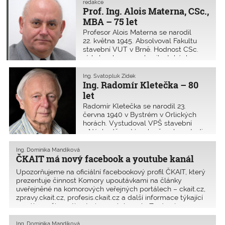
redakce
Prof. Ing. Alois Materna, CSc.,
MBA – 75 let
Profesor Alois Materna se narodil
22. května 1945. Absolvoval Fakultu
stavební VUT v Brně. Hodnost CSc.
získal v oboru mechanika tuhých
a poddajných těles a prostředí rovněž
na VUT v Brně, titul MBA pak na
Ing. Svatopluk Zídek
Nottingham Trent University (UK).
Ing. Radomír Kletečka – 80
let
Radomír Kletečka se narodil 23.
června 1940 v Bystrém v Orlických
horách. Vystudoval VPŠ stavební
v Náchodě, poté pokračoval ve studiu
na Fakultě architektury a pozemního
stavitelství ČVUT v Praze. Promoval
Ing. Dominika Mandíková
v roce 1963.
ČKAIT má nový facebook a youtube kanál
Upozorňujeme na oficiální facebookový profil ČKAIT, který
prezentuje činnost Komory upoutávkami na články
uveřejněné na komorových veřejných portálech – ckait.cz,
zpravy.ckait.cz, profesis.ckait.cz a další informace týkající
se výkonu činnosti autorizovaných osob. Zprávy jsou
zveřejňovány pravidelně třikrát týdně. Cílem je informovat
autorizované osoby i veřejnost o nejdůležitějších
Ing. Dominika Mandíková