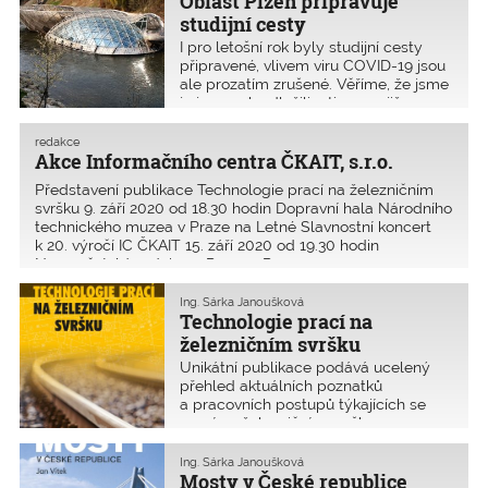
Oblast Plzeň připravuje
konstrukcí z těchto a případně dalších oborů statiky
studijní cesty
staveb.
I pro letošní rok byly studijní cesty
připravené, vlivem viru COVID-19 jsou
ale prozatím zrušené. Věříme, že jsme
je jen o rok odložili a ti, co se již
přihlásili s námi pojedou při nejbližší
příležitosti.
redakce
Akce Informačního centra ČKAIT, s.r.o.
Představení publikace Technologie prací na železničním
svršku 9. září 2020 od 18.30 hodin Dopravní hala Národního
technického muzea v Praze na Letné Slavnostní koncert
k 20. výročí IC ČKAIT 15. září 2020 od 19.30 hodin
Novoměstská radnice v Praze 2 P
Ing. Šárka Janoušková
Technologie prací na
železničním svršku
Unikátní publikace podává ucelený
přehled aktuálních poznatků
a pracovních postupů týkajících se
prací na železničním svršku.
Ing. Šárka Janoušková
Mosty v České republice