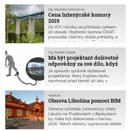
autorizovaných osob podstatná.
Občanský zákoník definuje společnou
Ing. Markéta Kohoutová
odpovědnost účastníků ve výstavbě,
Cena Inženýrské komory
investor přitom mezi odpovědnými
2019
účastníky není.
Do XVI. ročníku se přihlásilo celkem
20 staveb. Hodnotící komise ČKAIT
posoudila všechny došlé přihlášky a
13. února 2020 navrhla Představenstvu
ČKAIT, aby schválilo udělení Ceny
Inženýrské komory za rok 2019 třem
Ing. Robert Špalek
inženýrským stavbám.
Má být projektant doživotně
odpovědný za své dílo, když
není informován
Je opravdu správné obžalovat
o prováděných stavebních
projektanta, který trojskou lávku
navrhoval před téměř 40 lety v
úpravách?
dobách hlubokého socializmu a nijak
se nepodílel na pozdější rekonstrukci,
kontrole a údržbě? Publikované útržky
redakce
Obnova Libušína pomocí BIM
obvinění, které z velké míry vycházejí
ze současných právních předpisů a
Obnova vyhořelé Jurkovičovy chaty
jsou značně retroaktivní, vyvolávají
Libušín na Pustevnách v Beskydech
mezi odbornou veřejností řadu otázek
by měla být dokončena v červnu
a dohadů, které je třeba s ohledem na
2020. Návrh obnovy vypracoval ateliér
závažnost celé situace zodpovědět a
Masák & Partner s.r.o. Zhotovitelem
vyjasnit.