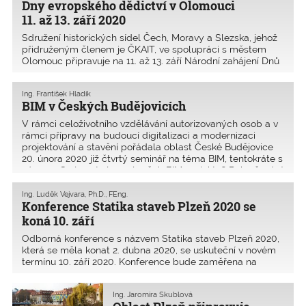
Dny evropského dědictví v Olomouci
11. až 13. září 2020
Sdružení historických sídel Čech, Moravy a Slezska, jehož
přidruženým členem je ČKAIT, ve spolupráci s městem
Olomouc připravuje na 11. až 13. září Národní zahájení Dnů
evropského dědictví (EHD) s bohatým programem. Zveme
zejména členy z oblasti ČKAIT Olomouc i jejich rodinné
Ing. František Hladík
příslušníky a známé v září (po koronaviru) k účasti na
BIM v Českých Budějovicích
zajímavých akcích.
V rámci celoživotního vzdělávání autorizovaných osob a v
rámci přípravy na budoucí digitalizaci a modernizaci
projektování a stavění pořádala oblast České Budějovice
20. února 2020 již čtvrtý seminář na téma BIM, tentokráte s
názvem Co je nutné pro úspěch BIM projektu? Pokračování
vzdělávání v BIM je plánováno na podzim.
Na druhé pololetí 2020 oblast připravuje i řadu dalších
Ing. Luděk Vejvara, Ph.D., FEng.
Konference Statika staveb Plzeň 2020 se
seminářů. Již tradičně se věnuje mimo jiné výstavbě
dálnice D3.
koná 10. září
Odborná konference s názvem Statika staveb Plzeň 2020,
která se měla konat 2. dubna 2020, se uskuteční v novém
termínu 10. září 2020. Konference bude zaměřena na
problematiku navrhování a posuzování nosných konstrukcí
pozemních staveb. Hlavními tématy pro rok 2020 budou
Ing. Jaromíra Škublová
betonové a zděné konstrukce a praktické příklady řešení