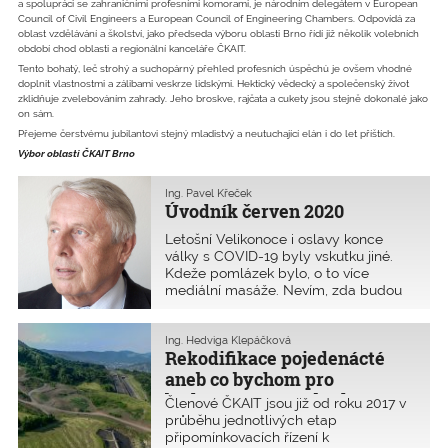
a spolupráci se zahraničními profesními komorami, je národním delegátem v European
Council of Civil Engineers a European Council of Engineering Chambers. Odpovídá za
oblast vzdělávání a školství, jako předseda výboru oblasti Brno řídí již několik volebních
období chod oblasti a regionální kanceláře ČKAIT.
Tento bohatý, leč strohý a suchopárný přehled profesních úspěchů je ovšem vhodné
doplnit vlastnostmi a zálibami veskrze lidskými. Hektický vědecký a společenský život
zklidňuje zvelebováním zahrady. Jeho broskve, rajčata a cukety jsou stejně dokonalé jako
on sám.
Přejeme čerstvému jubilantovi stejný mladistvý a neutuchající elán i do let příštích.
Výbor oblasti ČKAIT Brno
Ing. Pavel Křeček
Úvodník červen 2020
Letošní Velikonoce i oslavy konce
války s COVID-19 byly vskutku jiné.
Kdeže pomlázek bylo, o to více
mediální masáže. Nevím, zda budou
politici a novináři ještě vědět, o čem
mluvit, teď, když daná situace končí.
Ale vše má svá pro i proti. Potřeboval
Ing. Hedviga Klepáčková
Rekodifikace pojedenácté
jsem získat
aneb co bychom pro
budoucnost stavebního práva
Členové ČKAIT jsou již od roku 2017 v
neudělali
průběhu jednotlivých etap
připomínkovacích řízení k