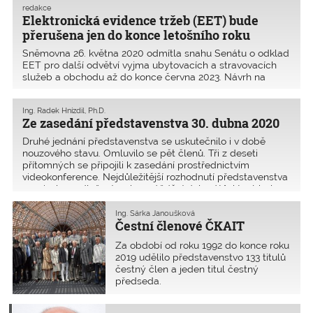
poskytováno v Praze a Ostravě, ale
redakce
Elektronická evidence tržeb (EET) bude
funguje také na telefonický či e-
mailový kontakt.
přerušena jen do konce letošního roku
Sněmovna 26. května 2020 odmítla snahu Senátu o odklad
EET pro další odvětví vyjma ubytovacích a stravovacích
služeb a obchodu až do konce června 2023. Návrh na
kratší odklad, který vláda zdůvodnila snahou nezatěžovat
podnikatele po dobu epidemie koronaviru, prezident
Ing. Radek Hnízdil, Ph.D.
podepsal 28. května 2020.
Ze zasedání představenstva 30. dubna 2020
Druhé jednání představenstva se uskutečnilo i v době
nouzového stavu. Omluvilo se pět členů. Tři z deseti
přítomných se připojili k zasedání prostřednictvím
videokonference. Nejdůležitější rozhodnutí představenstva
souviselo s odložením shromáždění delegátů. které bylo
přesunuto na 12. září 2020. Zvolení delegáti 23. března
2020 schválili per rollam mimořádné opatření: funkční
Ing. Šárka Janoušková
Čestní členové ČKAIT
období stávajících členů představenstva, dozorčí rady a
stavovského soudu se prodlužuje o dobu trvající překážky.
Za období od roku 1992 do konce roku
2019 udělilo představenstvo 133 titulů
čestný člen a jeden titul čestný
předseda.