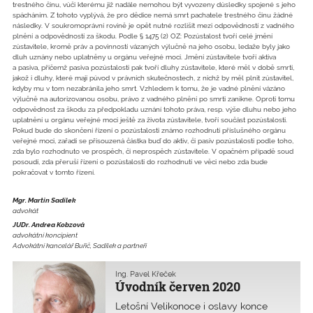
trestného činu, vůči kterému již nadále nemohou být vyvozeny důsledky spojené s jeho
spácháním. Z tohoto vyplývá, že pro dědice nemá smrt pachatele trestného činu žádné
následky. V soukromoprávní rovině je opět nutné rozlišit mezi odpovědností z vadného
plnění a odpovědností za škodu. Podle § 1475 (2) OZ: Pozůstalost tvoří celé jmění
zůstavitele, kromě práv a povinností vázaných výlučně na jeho osobu, ledaže byly jako
dluh uznány nebo uplatněny u orgánu veřejné moci. Jmění zůstavitele tvoří aktiva
a pasiva, přičemž pasiva pozůstalosti pak tvoří dluhy zůstavitele, které měl v době smrti,
jakož i dluhy, které mají původ v právních skutečnostech, z nichž by měl plnit zůstavitel,
kdyby mu v tom nezabránila jeho smrt. Vzhledem k tomu, že je vadné plnění vázáno
výlučně na autorizovanou osobu, právo z vadného plnění po smrti zanikne. Oproti tomu
odpovědnost za škodu za předpokladu uznání tohoto práva, resp. výše dluhu nebo jeho
uplatnění u orgánu veřejné moci ještě za života zůstavitele, tvoří součást pozůstalosti.
Pokud bude do skončení řízení o pozůstalosti známo rozhodnutí příslušného orgánu
veřejné moci, zařadí se přisouzená částka buď do aktiv, či pasiv pozůstalosti podle toho,
zda bylo rozhodnuto ve prospěch, či neprospěch zůstavitele. V opačném případě soud
posoudí, zda přeruší řízení o pozůstalosti do rozhodnutí ve věci nebo zda bude
pokračovat v tomto řízení.
Mgr. Martin Sadílek
advokát
JUDr. Andrea Kobzová
advokátní koncipient
Advokátní kancelář Buřič, Sadílek a partneři
Ing. Pavel Křeček
Úvodník červen 2020
Letošní Velikonoce i oslavy konce