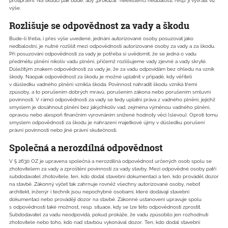
protiprávní. Na škůdci pak bude, aby „prokázal“ neexistenci nedbalosti, resp. ji vyvrátil viz
výše.
Rozlišuje se odpovědnost za vady a škodu
Bude-li třeba, i přes výše uvedené, jednání autorizované osoby posuzovat jako
nedbalostní, je nutné rozlišit mezi odpovědností autorizované osoby za vady a za škodu.
Při posuzování odpovědnosti za vady je potřeba si uvědomit, že se jedná o vadu
předmětu plnění nikoliv vadu plnění, přičemž rozlišujeme vady zjevné a vady skryté.
Důležitým znakem odpovědnosti za vady je, že za vadu odpovídám bez ohledu na vznik
škody. Naopak odpovědnost za škodu je možné uplatnit v případě, kdy věřiteli
v důsledku vadného plnění vznikla škoda. Povinnost nahradit škodu vzniká třemi
způsoby, a to porušením dobrých mravů, porušením zákona nebo porušením smluvní
povinnosti. V rámci odpovědnosti za vady se tedy uplatní práva z vadného plnění, jejichž
smyslem je dosáhnout plnění bez jakýchkoliv vad, zejména výměnou vadného plnění,
opravou nebo alespoň finančním vyrovnáním snížené hodnoty věci (slevou). Oproti tomu
smyslem odpovědnosti za škodu je nahrazení majetkové újmy v důsledku porušení
právní povinnosti nebo jiné právní skutečnosti.
Společná a nerozdílná odpovědnost
V § 2630 OZ je upravena společná a nerozdílná odpovědnost určených osob spolu se
zhotovitelem za vady a zproštění povinností za vady stavby. Mezi odpovědné osoby patří
subdodavatel zhotovitele, ten, kdo dodal stavební dokumentaci a ten, kdo prováděl dozor
na stavbě. Zákonný výčet tak zahrnuje rovněž všechny autorizované osoby, neboť
architekt, inženýr i technik jsou nepochybně osobami, které dodávají stavební
dokumentaci nebo provádějí dozor na stavbě. Zákonné ustanovení upravuje spolu
s odpovědností také možnost, resp. situace, kdy se lze této odpovědnosti zprostit.
Subdodavatel za vadu neodpovídá, pokud prokáže, že vadu způsobilo jen rozhodnutí
zhotovitele nebo toho, kdo nad stavbou vykonával dozor. Ten, kdo dodal stavební