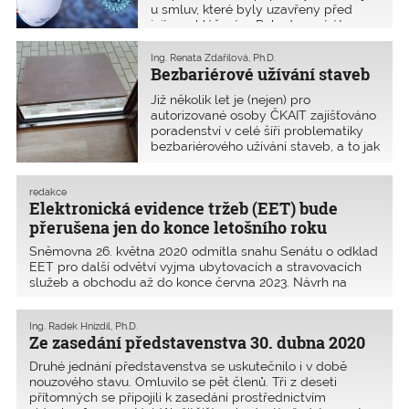
u smluv, které byly uzavřeny před
jejím vyhlášením. Pokud uzavíráte
smlouvu později, pak to neplatí, neboť
koronavirus v těchto dnech již není
Ing. Renata Zdařilová, Ph.D.
nepředvídatelnou událostí.
Bezbariérové užívání staveb
Již několik let je (nejen) pro
autorizované osoby ČKAIT zajišťováno
poradenství v celé šíři problematiky
bezbariérového užívání staveb, a to jak
staveb pozemních, tak staveb
dopravních. Poradenství je osobně
poskytováno v Praze a Ostravě, ale
redakce
Elektronická evidence tržeb (EET) bude
funguje také na telefonický či e-
mailový kontakt.
přerušena jen do konce letošního roku
Sněmovna 26. května 2020 odmítla snahu Senátu o odklad
EET pro další odvětví vyjma ubytovacích a stravovacích
služeb a obchodu až do konce června 2023. Návrh na
kratší odklad, který vláda zdůvodnila snahou nezatěžovat
podnikatele po dobu epidemie koronaviru, prezident
Ing. Radek Hnízdil, Ph.D.
podepsal 28. května 2020.
Ze zasedání představenstva 30. dubna 2020
Druhé jednání představenstva se uskutečnilo i v době
nouzového stavu. Omluvilo se pět členů. Tři z deseti
přítomných se připojili k zasedání prostřednictvím