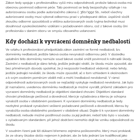
Zákon tedy spojuje s profesionalitou vyšší míru odpovědnosti, protože taková osoba má
obecnou povinnost odborné péče. Tato povinnost se tedy bezpochyby vztahuje i na
autorizovanou osobu podle autorizačního zákona č. 360/1992 Sb., neboť všechny
autorizované osoby musí vykonat odbornou praxi v předepsané délce, úspěšně složit
zkoušku odborné způsobilosti a většina autorizovaných osob (vyjma technika) musí
dosáhnout vysokoškolského vzdělání v požadovaném oboru, což z takové osoby činí
profesionála v daném oboru ve smyslu citovaného ustanovení.
Kdy dochází k vyvrácení domněnky nedbalosti
Ve vztahu k profesionálovi předpokládá zákon zavinění ve formě nedbalosti, tzv.
domněnky nedbalosti, jestliže taková osoba nevynaloží odbornou péči. V důsledku
uplatnění této domněnky nemůže soud takové osobě snížit povinnost k náhradě škody.
Zavinění z nedbalosti je dáno tehdy, jestliže jednající věděl, že škodu může způsobit, ale
bez přiměřených důvodů spoléhal, že ji nezpůsobí (nedbalost vědomá), nebo tehdy,
jestliže jednající nevěděl, že škodu může způsobit, ač o tom vzhledem k okolnostem
a k svým osobním poměrům vědět měl a mohl (nedbalost nevědomá). V rámci
odpovědnosti autorizovaných osob se nejčastěji vyskytuje nedbalost nevědomá. Jak bylo
již naznačeno, uvedenou domněnku nedbalosti je možné vyvrátit, přičemž základem pro
vyvracení domněnky nedbalosti je objektivní standard chování. Objektivní standard
chování představuje pečlivost a dovednost, která je vyžadována a kterou je schopna
vynaložit osoba v obdobném postavení. K vyvrácení domněnky nedbalosti je tedy
nezbytné prokázat vynaložení veškeré požadované pečlivosti a dovednosti, kterou by
vynaložila osoba obdobného postavení v obdobné situaci. Dojde-li k vyvrácení domněnky
nedbalosti, nebude možné postihnout osobu za její jednání, neboť toto bylo v souladu
s vyžadovaným standardem, při jehož dodržení nemohlo dojít ke vzniku odpovědnosti za
škodu.
V soudním řízení pak tíží důkazní břemeno zejména poškozeného, který musí prokázat,
že ze strany škůdce došlo nejenom k jednání, ale že toto jednání lze kvalifikovat jako