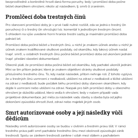
bezprostředně a konkrétně hrozit daná forma poruchy, tedy i promlčecí doba počne
běžet okamžikem ohrožení, nikoliv až následkem, tj. smrtí či zraněním.
Promlčecí doba trestných činů
Pro stanovení promlčecí doby je v prvé řadě nutné rozlišit, zda se jedná o trestný čin
poruchový či o trestný čin ohrožující (viz. komentář k jednotlivým trestným činům).
S ohledem na výše uvedené horní hranice trestní sazby je maximální promlčecí doba
patnáct let.
Promlčecí doba počíná běžet u trestných činů, u nichž je znakem účinek anebo u nichž je
účinek znakem kvalifikované skutkové podstaty, od okamžiku, kdy takový účinek nastal
(např. smrt), u ostatních trestných činů počíná běžet promlčecí doba od ukončení jednání
(např. předání stavební dokumentace).
Obecně platí, že promlčecí doba počíná běžet od okamžiku, kdy pachatel ukončil jednání.
Míní se tím přitom jednání, které je znakem objektivní stránky skutkové podstaty
příslušného trestného činu. To, kdy nastal následek, přitom nehraje roli. Z tohoto vyplývá,
že u trestných činů usmrcení z nedbalosti, ublížení na zdraví z nedbalosti a těžké ublížení
na zdraví z nedbalosti, bude počátek běhu promlčecí doby stanoven okamžikem, kdy
dojde k usmrcení nebo ublížení na zdraví. Naopak pro běh promlčecí doby u obecného
ohrožení je důležitá událost, která vedla k ohrožení, tedy v našem případě vada
projektové dokumentace, jež měla za následek vadu stavby a stavba byla od jejího
dokončení způsobilá ohrozit život, zdraví nebo majetek jiných osob.
Smrt autorizované osoby a její následky vůči
dědicům
Následky smrti autorizované osoby se budou v civilním a trestním právu lišit. V rámci
trestního práva patří smrt pachatele trestného činu mezi okolnosti způsobující zánik
trestnosti. Spolu se zánikem trestnosti zanikne i vztah mezi státem a pachatelem