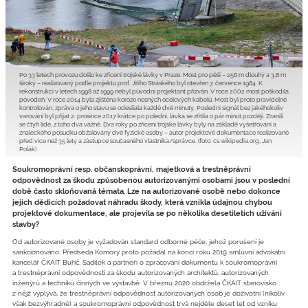
Po 33 letech provozu došlo ke zřícení trojské lávky v Praze. Most pro pěší – 256 m dlouhý a 3,8 m
široký – realizovaný podle projektu prof. Jiřího Stráského byl otevřen 7. července 1984. K
rekonstrukci v letech 1998 až 1999 nebyl původní projektant přizván. V roce 2002 most poškodila
povodeň. V roce 2014 byla zjištěna koroze nosných ocelových kabelů. Most byl proto pravidelně
kontrolován, zpráva o jeho stavu se odesílala každé dvě minuty. Poslední signál bez jakéhokoliv
varování byl přijat 2. prosince 2017 krátce po poledni, lávka se zřítila o pár minut později. Zranili
se čtyři lidé, z toho dva vážně. Dva roky po zřícení trojské lávky byly na základě vyšetřování a
znaleckého posudku obžalovány dvě fyzické osoby – autor projektové dokumentace realizované
před více než 35 lety a zástupce současného vlastníka/správce. (foto: cs.wikipedia.org, Jan
Polák)
Soukromoprávní resp. občanskoprávní, majetková a trestněprávní
odpovědnost za škodu způsobenou autorizovanými osobami jsou v poslední
době často skloňovaná témata. Lze na autorizované osobě nebo dokonce
jejích dědicích požadovat náhradu škody, která vznikla údajnou chybou
projektové dokumentace, ale projevila se po několika desetiletích užívání
stavby?
Od autorizované osoby je vyžadován standard odborné péče, jehož porušení je
sankcionováno. Předseda Komory proto požádal na konci roku 2019 smluvní advokátní
kancelář ČKAIT Buřič, Sadílek a partneři o zpracování dokumentu k soukromoprávní
a trestněprávní odpovědnosti za škodu autorizovaných architektů, autorizovaných
inženýrů a techniků činných ve výstavbě. V březnu 2020 obdržela ČKAIT stanovisko
z nějž vyplývá, že trestněprávní odpovědnost autorizovaných osob je doživotní (nikoliv
však bezvýhradně) a soukromoprávní odpovědnost trvá nejdéle deset let od vzniku