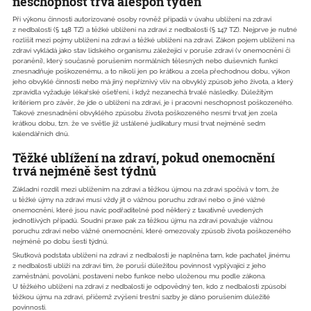
neschopnost trvá alespoň týden
Při výkonu činnosti autorizované osoby rovněž připadá v úvahu ublížení na zdraví
z nedbalosti (§ 148 TZ) a těžké ublížení na zdraví z nedbalosti (§ 147 TZ). Nejprve je nutné
rozlišit mezi pojmy ublížení na zdraví a těžké ublížení na zdraví. Zákon pojem ublížení na
zdraví vykládá jako stav lidského organismu záležející v poruše zdraví (v onemocnění či
poranění), který současně porušením normálních tělesných nebo duševních funkcí
znesnadňuje poškozenému, a to nikoli jen po krátkou a zcela přechodnou dobu, výkon
jeho obvyklé činnosti nebo má jiný nepříznivý vliv na obvyklý způsob jeho života, a který
zpravidla vyžaduje lékařské ošetření, i když nezanechá trvalé následky. Důležitým
kritériem pro závěr, že jde o ublížení na zdraví, je i pracovní neschopnost poškozeného.
Takové znesnadnění obvyklého způsobu života poškozeného nesmí trvat jen zcela
krátkou dobu, tzn. že ve světle již ustálené judikatury musí trvat nejméně sedm
kalendářních dnů.
Těžké ublížení na zdraví, pokud onemocnění
trvá nejméně šest týdnů
Základní rozdíl mezi ublížením na zdraví a těžkou újmou na zdraví spočívá v tom, že
u těžké újmy na zdraví musí vždy jít o vážnou poruchu zdraví nebo o jiné vážné
onemocnění, které jsou navíc podřaditelné pod některý z taxativně uvedených
jednotlivých případů. Soudní praxe pak za těžkou újmu na zdraví považuje vážnou
poruchu zdraví nebo vážné onemocnění, které omezovaly způsob života poškozeného
nejméně po dobu šesti týdnů.
Skutková podstata ublížení na zdraví z nedbalosti je naplněna tam, kde pachatel jinému
z nedbalosti ublíží na zdraví tím, že poruší důležitou povinnost vyplývající z jeho
zaměstnání, povolání, postavení nebo funkce nebo uloženou mu podle zákona.
U těžkého ublížení na zdraví z nedbalosti je odpovědný ten, kdo z nedbalosti způsobí
těžkou újmu na zdraví, přičemž zvýšení trestní sazby je dáno porušením důležité
povinnosti.