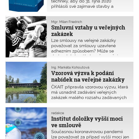
techniky, aby do 31. října 2020
přihlásili své zajímavé stavby a
projekty do XVII. ročníku Ceny
Inženýrské komory.
Mgr. Milan Friedrich
Smluvní vztahy u veřejných
zakázek
Lze smlouvy na veřejné zakázky
považovat za smlouvy uzavřené
adhezním způsobem? Může se
dodavatel domáhat změny znění
nebo neplatnosti ujednání ve smlouvě,
které je pro něj zvláště nevýhodné?
Ing. Markéta Kohoutová
Vzorová výzva k podání
nabídek na veřejné zakázky
malého rozsahu
ČKAIT připravila vzorovou výzvu, která
má usnadnit zadávání veřejných
zakázek malého rozsahu zadávaných
mimo režim zákona č. 134/2016 Sb., o
zadávání veřejných zakázek (dále jen
ZZVZ) podle kritérií kvality. Poskytuje
redakce
Institut doložky vyšší moci
návod, jak posuzovat nabídky nejen
podle nejnižší nabídkové ceny, ale tak,
ve smlouvě
aby převažujícím kritériem byly
Současnou koronavirovou pandemii
profesní zkušenosti dodavatele.
lze považovat za případ vyšší moci jen