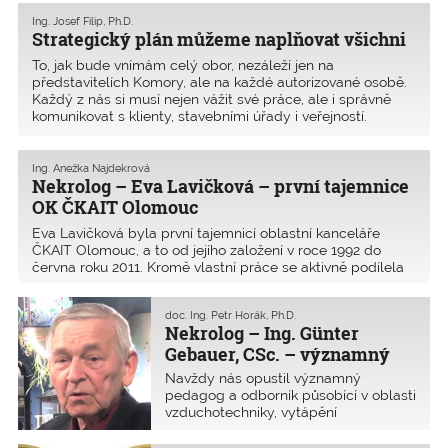
Ing. Josef Filip, Ph.D.
Strategický plán můžeme naplňovat všichni
To, jak bude vnímám celý obor, nezáleží jen na
představitelích Komory, ale na každé autorizované osobě.
Každý z nás si musí nejen vážit své práce, ale i správně
komunikovat s klienty, stavebními úřady i veřejností.
Ing. Anežka Najdekrová
Nekrolog – Eva Lavičková – první tajemnice
OK ČKAIT Olomouc
Eva Lavičková byla první tajemnicí oblastní kanceláře
ČKAIT Olomouc, a to od jejího založení v roce 1992 do
června roku 2011. Kromě vlastní práce se aktivně podílela
na budování kanceláře, jejím přemístění, stěhování, novém
zařizování.
doc. Ing. Petr Horák, Ph.D.
Nekrolog – Ing. Günter
Gebauer, CSc. – významný
pedagog
Navždy nás opustil významný
pedagog a odborník působící v oblasti
vzduchotechniky, vytápění
a termomechaniky Ing. Günter
Gebauer, CSc., který většinu svého