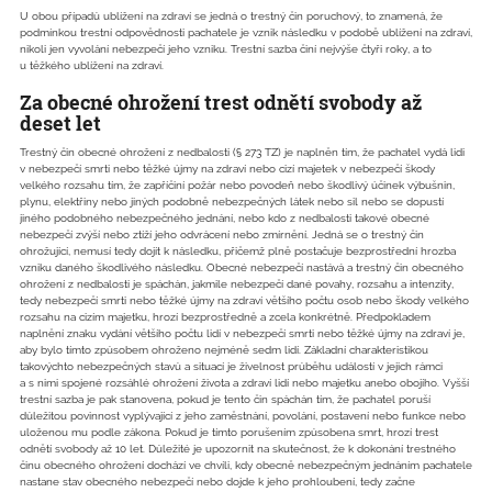
U obou případů ublížení na zdraví se jedná o trestný čin poruchový, to znamená, že
podmínkou trestní odpovědnosti pachatele je vznik následku v podobě ublížení na zdraví,
nikoli jen vyvolání nebezpečí jeho vzniku. Trestní sazba činí nejvýše čtyři roky, a to
u těžkého ublížení na zdraví.
Za obecné ohrožení trest odnětí svobody až
deset let
Trestný čin obecné ohrožení z nedbalosti (§ 273 TZ) je naplněn tím, že pachatel vydá lidi
v nebezpečí smrti nebo těžké újmy na zdraví nebo cizí majetek v nebezpečí škody
velkého rozsahu tím, že zapříčiní požár nebo povodeň nebo škodlivý účinek výbušnin,
plynu, elektřiny nebo jiných podobně nebezpečných látek nebo sil nebo se dopustí
jiného podobného nebezpečného jednání, nebo kdo z nedbalosti takové obecné
nebezpečí zvýší nebo ztíží jeho odvrácení nebo zmírnění. Jedná se o trestný čin
ohrožující, nemusí tedy dojít k následku, přičemž plně postačuje bezprostřední hrozba
vzniku daného škodlivého následku. Obecné nebezpečí nastává a trestný čin obecného
ohrožení z nedbalosti je spáchán, jakmile nebezpečí dané povahy, rozsahu a intenzity,
tedy nebezpečí smrti nebo těžké újmy na zdraví většího počtu osob nebo škody velkého
rozsahu na cizím majetku, hrozí bezprostředně a zcela konkrétně. Předpokladem
naplnění znaku vydání většího počtu lidí v nebezpečí smrti nebo těžké újmy na zdraví je,
aby bylo tímto způsobem ohroženo nejméně sedm lidí. Základní charakteristikou
takovýchto nebezpečných stavů a situací je živelnost průběhu událostí v jejich rámci
a s nimi spojené rozsáhlé ohrožení života a zdraví lidí nebo majetku anebo obojího. Vyšší
trestní sazba je pak stanovena, pokud je tento čin spáchán tím, že pachatel poruší
důležitou povinnost vyplývající z jeho zaměstnání, povolání, postavení nebo funkce nebo
uloženou mu podle zákona. Pokud je tímto porušením způsobena smrt, hrozí trest
odnětí svobody až 10 let. Důležité je upozornit na skutečnost, že k dokonání trestného
činu obecného ohrožení dochází ve chvíli, kdy obecně nebezpečným jednáním pachatele
nastane stav obecného nebezpečí nebo dojde k jeho prohloubení, tedy začne