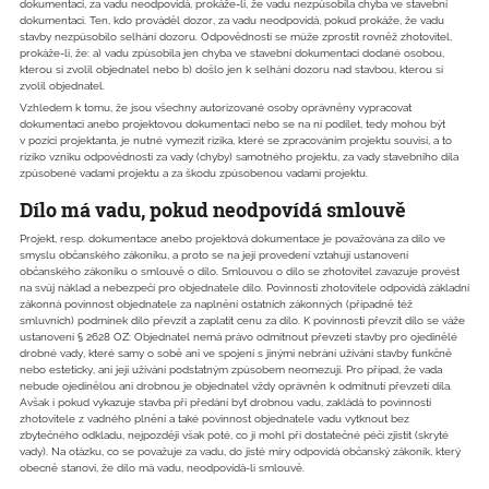
dokumentaci, za vadu neodpovídá, prokáže-li, že vadu nezpůsobila chyba ve stavební
dokumentaci. Ten, kdo prováděl dozor, za vadu neodpovídá, pokud prokáže, že vadu
stavby nezpůsobilo selhání dozoru. Odpovědnosti se může zprostit rovněž zhotovitel,
prokáže-li, že: a) vadu způsobila jen chyba ve stavební dokumentaci dodané osobou,
kterou si zvolil objednatel nebo b) došlo jen k selhání dozoru nad stavbou, kterou si
zvolil objednatel.
Vzhledem k tomu, že jsou všechny autorizované osoby oprávněny vypracovat
dokumentaci anebo projektovou dokumentaci nebo se na ní podílet, tedy mohou být
v pozici projektanta, je nutné vymezit rizika, které se zpracováním projektu souvisí, a to
riziko vzniku odpovědnosti za vady (chyby) samotného projektu, za vady stavebního díla
způsobené vadami projektu a za škodu způsobenou vadami projektu.
Dílo má vadu, pokud neodpovídá smlouvě
Projekt, resp. dokumentace anebo projektová dokumentace je považována za dílo ve
smyslu občanského zákoníku, a proto se na její provedení vztahují ustanovení
občanského zákoníku o smlouvě o dílo. Smlouvou o dílo se zhotovitel zavazuje provést
na svůj náklad a nebezpečí pro objednatele dílo. Povinnosti zhotovitele odpovídá základní
zákonná povinnost objednatele za naplnění ostatních zákonných (případně též
smluvních) podmínek dílo převzít a zaplatit cenu za dílo. K povinnosti převzít dílo se váže
ustanovení § 2628 OZ: Objednatel nemá právo odmítnout převzetí stavby pro ojedinělé
drobné vady, které samy o sobě ani ve spojení s jinými nebrání užívání stavby funkčně
nebo esteticky, ani její užívání podstatným způsobem neomezují. Pro případ, že vada
nebude ojedinělou ani drobnou je objednatel vždy oprávněn k odmítnutí převzetí díla.
Avšak i pokud vykazuje stavba při předání byť drobnou vadu, zakládá to povinnosti
zhotovitele z vadného plnění a také povinnost objednatele vadu vytknout bez
zbytečného odkladu, nejpozději však poté, co ji mohl při dostatečné péči zjistit (skryté
vady). Na otázku, co se považuje za vadu, do jisté míry odpovídá občanský zákoník, který
obecně stanoví, že dílo má vadu, neodpovídá-li smlouvě.