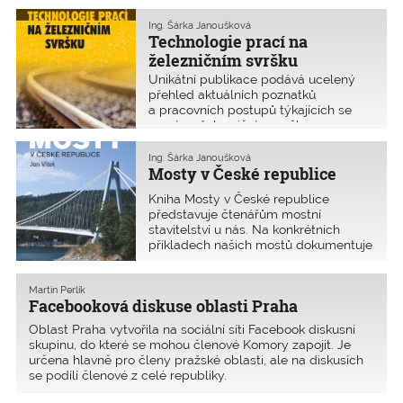
Ing. Šárka Janoušková
Technologie prací na
železničním svršku
Unikátní publikace podává ucelený
přehled aktuálních poznatků
a pracovních postupů týkajících se
prací na železničním svršku.
Ing. Šárka Janoušková
Mosty v České republice
Kniha Mosty v České republice
představuje čtenářům mostní
stavitelství u nás. Na konkrétních
příkladech našich mostů dokumentuje
vývoj stavebních konstrukcí
a stavebních technologií od
středověku až do současnosti.
Martin Perlík
Facebooková diskuse oblasti Praha
Oblast Praha vytvořila na sociální síti Facebook diskusní
skupinu, do které se mohou členové Komory zapojit. Je
určena hlavně pro členy pražské oblasti, ale na diskusích
se podílí členové z celé republiky.