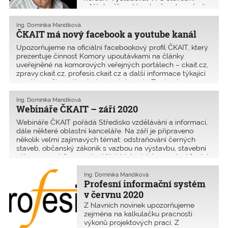
v Náchodě, poté pokračoval ve studiu
na Fakultě architektury a pozemního
stavitelství ČVUT v Praze. Promoval
Ing. Dominika Mandíková
v roce 1963.
ČKAIT má nový facebook a youtube kanál
Upozorňujeme na oficiální facebookový profil ČKAIT, který
prezentuje činnost Komory upoutávkami na články
uveřejněné na komorových veřejných portálech – ckait.cz,
zpravy.ckait.cz, profesis.ckait.cz a další informace týkající
se výkonu činnosti autorizovaných osob. Zprávy jsou
zveřejňovány pravidelně třikrát týdně. Cílem je informovat
autorizované osoby i veřejnost o nejdůležitějších
Ing. Dominika Mandíková
Webináře ČKAIT – září 2020
událostech oboru.
Webináře ČKAIT pořádá Středisko vzdělávání a informací,
dále některé oblastní kanceláře. Na září je připraveno
několik velmi zajímavých témat: odstraňování černých
staveb, občanský zákoník s vazbou na výstavbu, stavební
zákon ve vazbě na správní řád, biologické napadení fasád
a další. Pro autorizované osoby ČKAIT jsou webináře
zdarma. Osobám přihlášeným v kalendáři akcí jsou
Ing. Dominika Mandíková
Profesní informační systém
přihlašovací údaje zasílány emailem.
v červnu 2020
Z hlavních novinek upozorňujeme
zejména na kalkulačku pracnosti
výkonů projektových prací. Z