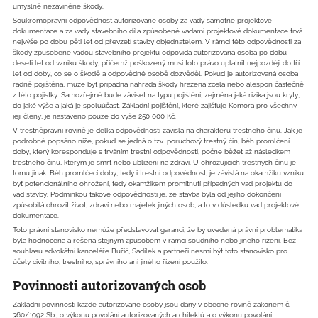
úmyslně nezaviněné škody.
Soukromoprávní odpovědnost autorizované osoby za vady samotné projektové
dokumentace a za vady stavebního díla způsobené vadami projektové dokumentace trvá
nejvýše po dobu pěti let od převzetí stavby objednatelem. V rámci této odpovědnosti za
škody způsobené vadou stavebního projektu odpovídá autorizovaná osoba po dobu
deseti let od vzniku škody, přičemž poškozený musí toto právo uplatnit nejpozději do tří
let od doby, co se o škodě a odpovědné osobě dozvěděl. Pokud je autorizovaná osoba
řádně pojištěna, může být případná náhrada škody hrazena zcela nebo alespoň částečně
z této pojistky. Samozřejmě bude záviset na typu pojištění, zejména jaká rizika jsou kryty,
do jaké výše a jaká je spoluúčast. Základní pojištění, které zajišťuje Komora pro všechny
její členy, je nastaveno pouze do výše 250 000 Kč.
V trestněprávní rovině je délka odpovědnosti závislá na charakteru trestného činu. Jak je
podrobně popsáno níže, pokud se jedná o tzv. poruchový trestný čin, běh promlčení
doby, který koresponduje s trváním trestní odpovědnosti, počne běžet až následkem
trestného činu, kterým je smrt nebo ublížení na zdraví. U ohrožujících trestných činů je
tomu jinak. Běh promlčecí doby, tedy i trestní odpovědnost, je závislá na okamžiku vzniku
byť potencionálního ohrožení, tedy okamžikem promítnutí případných vad projektu do
vad stavby. Podmínkou takové odpovědnosti je, že stavba byla od jejího dokončení
způsobilá ohrozit život, zdraví nebo majetek jiných osob, a to v důsledku vad projektové
dokumentace.
Toto právní stanovisko nemůže představovat garanci, že by uvedená právní problematika
byla hodnocena a řešena stejným způsobem v rámci soudního nebo jiného řízení. Bez
souhlasu advokátní kanceláře Buřič, Sadílek a partneři nesmí být toto stanovisko pro
účely civilního, trestního, správního ani jiného řízení použito.
Povinnosti autorizovaných osob
Základní povinnosti každé autorizované osoby jsou dány v obecné rovině zákonem č.
360/1992 Sb., o výkonu povolání autorizovaných architektů a o výkonu povolání