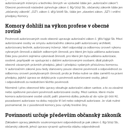
autorizovaných inženýrů a techniků činných ve výstavbě (dále jen „autorizační zákon“).
Obecné povinnosti následně zpřesňuje zákon č. 89/2012 Sb., občanský zákoník (dále jen
„občanský zákoník“, „OZ“), zákon č. 183/2006 Sb., (dále jen „stavební zákon, „SZ“) i vnitřní
předpisy Komory.
Komory dohlíží na výkon profese v obecné
rovině
Povinnosti autorizovaných osob obecně upravuje autorizační zákon č. 360/1992 Sb. Mezi
autorizované osoby ve smyslu autorizačního zákona patří autorizovaný architekt,
autorizovaný technik, autorizovaný inženýr, kteří odpovídají za odbornou úroveň výkonu
vybraných činností a dalších odborných činností, pro které jim byla udělena autorizace.
Dále jsou povinni zejména vykonávat činnosti, pro které jim byla udělena autorizace,
osobně, popřípadě ve spolupráci s dalšími autorizovanými osobami, dbát platných
obecně závazných právních předpisů, jakož i předpisů vydaných příslušnou komorou.
V autorizačním zákoně jsou tedy stanoveny pouze obecné povinnosti a odpovědnost za
odbornou úroveň poskytovaných činností, proto je třeba nutné se dále zaměřit na právní
předpisy, jejichž úprava se dotýká práv a povinností autorizované osoby, jakož
i odpovědnosti za nedodržení těchto povinností.
Nicméně i přes obecnost této úpravy obsahuje autorizační zákon sankce, a to za závažné
nebo opětovné porušení povinností autorizované osoby. Mezi sankce, které může
komora autorizované osobě uložit, patří: písemná důtka, pokuta až do výše 50 000 Kč,
pozastavení autorizace na dobu nejvýše tří let nebo odejmutí autorizace. Je však nutné
poznamenat, že z působnosti komory jsou vyňaty trestné činy.
Povinnosti určuje především občanský zákoník
Základem úpravy jakékoliv soukromoprávní odpovědnosti je pak zákon č. 89/2012 Sb.,
občanský zákoník, jehož úprava výrazně upřesnila otázku odpovědnosti