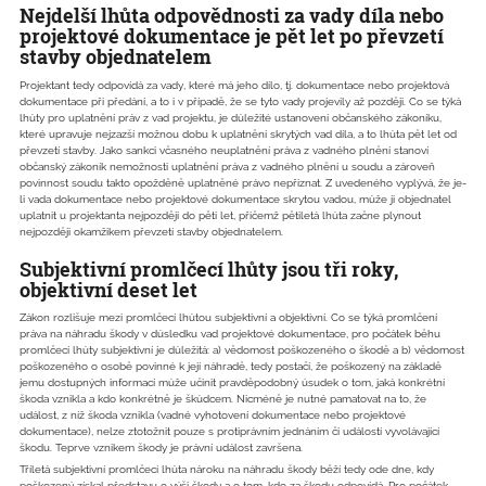
Nejdelší lhůta odpovědnosti za vady díla nebo
projektové dokumentace je pět let po převzetí
stavby objednatelem
Projektant tedy odpovídá za vady, které má jeho dílo, tj. dokumentace nebo projektová
dokumentace při předání, a to i v případě, že se tyto vady projevily až později. Co se týká
lhůty pro uplatnění práv z vad projektu, je důležité ustanovení občanského zákoníku,
které upravuje nejzazší možnou dobu k uplatnění skrytých vad díla, a to lhůta pět let od
převzetí stavby. Jako sankci včasného neuplatnění práva z vadného plnění stanoví
občanský zákoník nemožnosti uplatnění práva z vadného plnění u soudu a zároveň
povinnost soudu takto opožděně uplatněné právo nepřiznat. Z uvedeného vyplývá, že je-
li vada dokumentace nebo projektové dokumentace skrytou vadou, může ji objednatel
uplatnit u projektanta nejpozději do pěti let, přičemž pětiletá lhůta začne plynout
nejpozději okamžikem převzetí stavby objednatelem.
Subjektivní promlčecí lhůty jsou tři roky,
objektivní deset let
Zákon rozlišuje mezi promlčecí lhůtou subjektivní a objektivní. Co se týká promlčení
práva na náhradu škody v důsledku vad projektové dokumentace, pro počátek běhu
promlčecí lhůty subjektivní je důležitá: a) vědomost poškozeného o škodě a b) vědomost
poškozeného o osobě povinné k její náhradě, tedy postačí, že poškozený na základě
jemu dostupných informací může učinit pravděpodobný úsudek o tom, jaká konkrétní
škoda vznikla a kdo konkrétně je škůdcem. Nicméně je nutné pamatovat na to, že
událost, z níž škoda vznikla (vadné vyhotovení dokumentace nebo projektové
dokumentace), nelze ztotožnit pouze s protiprávním jednáním či událostí vyvolávající
škodu. Teprve vznikem škody je právní událost završena.
Tříletá subjektivní promlčecí lhůta nároku na náhradu škody běží tedy ode dne, kdy
poškozený získal představu o výši škody a o tom, kdo za škodu odpovídá. Pro počátek