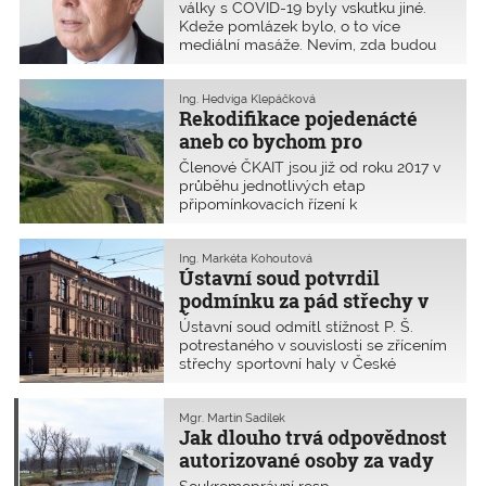
války s COVID-19 byly vskutku jiné.
Kdeže pomlázek bylo, o to více
mediální masáže. Nevím, zda budou
politici a novináři ještě vědět, o čem
mluvit, teď, když daná situace končí.
Ale vše má svá pro i proti. Potřeboval
Ing. Hedviga Klepáčková
Rekodifikace pojedenácté
jsem získat
aneb co bychom pro
budoucnost stavebního práva
Členové ČKAIT jsou již od roku 2017 v
neudělali
průběhu jednotlivých etap
připomínkovacích řízení k
předkládanému rekodifikovanému
stavebnímu právu zvyklí na všelicos.
Mysleli jsme si, že nás už nic
Ing. Markéta Kohoutová
Ústavní soud potvrdil
nepřekvapí, ale zmýlili jsme se. K
připomínkování jsme dostali téměř
podmínku za pád střechy v
úplně jiný text.
České Třebové
Ústavní soud odmítl stížnost P. Š.
potrestaného v souvislosti se zřícením
střechy sportovní haly v České
Třebové. Stížnost projektanta označil
za zjevně neopodstatněnou.
Projektant za obecné ohrožení z
Mgr. Martin Sadílek
Jak dlouho trvá odpovědnost
nedbalosti dostal podmíněný trest a
zákaz činnosti.
autorizované osoby za vady
projektové dokumentace a z