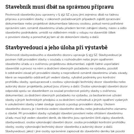
Stavebník musí dbát na správnou přípravu
Povinnosti stavebníka jsou upraveny v § 152 SZ a jsou jimi zejména: dbát na řádnou
přípravu a provádění stavby, v zákonech požadovaných případech zajistit zpracování
dokumentace nebo projektové dokumentace takovou osobou, pokud nemá potřebné
oprávnění sám, oznámit stavebnímu úřadu předem termín zahájení stavby, název a sídlo
stavebního podnikatele, umístit na viditelném místě u vstupu na staveniště štítek
o povolení stavby a ponechat jej tam až do dokončení stavby a další.
Stavbyvedoucí a jeho úloha při výstavbě
Povinnosti stavbyvedoucího a stavebního dozoru upravuje § 153 SZ. Stavbyvedoucí je
povinen řídit provádění stavby v souladu s rozhodnutím nebo jiným opatřením
stavebního úřadu a s ověřenou projektovou dokumentací, zajistit řádné uspořádání
staveniště a provoz na něm a dodržení obecných požadavků na výstavbu, působit
k odstranění závad při provádění stavby a neprodleně oznámit stavebnímu úřadu závady,
které se nepodařilo odstranit při vedení stavby, vytvářet podmínky pro kontrolní
prohlídku stavby, spolupracovat s osobou vykonávající technický dozor stavebníka nebo
autorský dozor projektanta, pokud jsou zřízeny a další. Osoba vykonávající stavební dozor
odpovídá spolu se stavebníkem za soulad prostorové polohy stavby s ověřenou
dokumentací, za dodržení obecných požadavků na výstavbu, za bezbariérové užívání
stavby a jiných technických předpisů a za dodržení rozhodnutí a jiných opatření vydaných
k uskutečnění stavby a také sleduje způsob a postup provádění stavby. Úkolem
stavebního dozoru je i kontrola vedení stavebního deníku nebo jednoduchého záznamu
o stavbě. Při provádění stavby vyžadující stavební povolení nebo ohlášení stavebnímu
úřadu musí být veden stavební deník, do kterého jsou oprávněni činit zápisy stavebník,
stavbyvedoucí, osoba vykonávající stavební dozor, osoba provádějící kontrolní prohlídku
stavby, osoby vykonávající technický dozor stavebníka a autorský dozor a další.
Stavbyvedoucí, jakož i jiné osoby oprávněné zapisovat do stavebního deníku tak působí