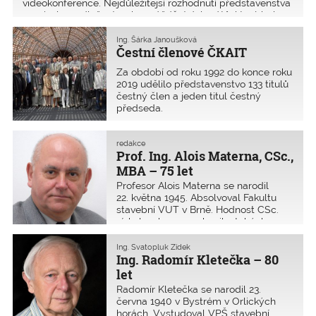
videokonference. Nejdůležitější rozhodnutí představenstva
souviselo s odložením shromáždění delegátů. které bylo
přesunuto na 12. září 2020. Zvolení delegáti 23. března
2020 schválili per rollam mimořádné opatření: funkční
Ing. Šárka Janoušková
Čestní členové ČKAIT
období stávajících členů představenstva, dozorčí rady a
stavovského soudu se prodlužuje o dobu trvající překážky.
Za období od roku 1992 do konce roku
2019 udělilo představenstvo 133 titulů
čestný člen a jeden titul čestný
předseda.
redakce
Prof. Ing. Alois Materna, CSc.,
MBA – 75 let
Profesor Alois Materna se narodil
22. května 1945. Absolvoval Fakultu
stavební VUT v Brně. Hodnost CSc.
získal v oboru mechanika tuhých
a poddajných těles a prostředí rovněž
na VUT v Brně, titul MBA pak na
Ing. Svatopluk Zídek
Nottingham Trent University (UK).
Ing. Radomír Kletečka – 80
let
Radomír Kletečka se narodil 23.
června 1940 v Bystrém v Orlických
horách. Vystudoval VPŠ stavební