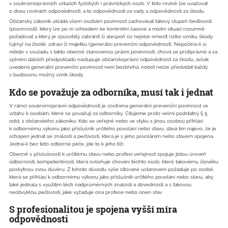
v soukromoprávních vztazích fyzických i právnických osob. V této rovině lze uvažovat
o dvou rovinách odpovědnosti, a to odpovědnosti za vady a odpovědnosti za škodu.
Občanský zákoník ukládá všem osobám povinnost zachovávat takový stupeň bedlivosti
(pozornosti), který lze po ní vzhledem ke konkrétní časové a místní situaci rozumně
požadovat a který je způsobilý zabránit či alespoň co nejvíce omezit riziko vzniku škody
(újmy) na životě, zdraví či majetku (generální prevenční odpovědnost). Nepočíná-li si
někdo v souladu s takto obecně stanovenou právní povinností, chová se protiprávně a za
splnění dalších předpokladů nastupuje občanskoprávní odpovědnost za škodu, avšak
uvedená generální prevenční povinnost není bezbřehá, neboť nelze předvídat každý
v budoucnu možný vznik škody.
Kdo se považuje za odborníka, musí tak i jednat
V rámci soukromoprávní odpovědnosti je zostřena generální prevenční povinnost ve
vztahu k osobám, které se považují za odborníky. Citujeme proto velmi podstatný § 5
odst. 1 občanského zákoníku: Kdo se veřejně nebo ve styku s jinou osobou přihlásí
k odbornému výkonu jako příslušník určitého povolání nebo stavu, dává tím najevo, že je
schopen jednat se znalostí a pečlivostí, která je s jeho povoláním nebo stavem spojena.
Jedná-li bez této odborné péče, jde to k jeho tíži.
Obecně s příslušností k určitému stavu nebo profesi veřejnost spojuje jistou úroveň
odbornosti, kompetentnosti, která ovlivňuje chování těchto osob, které takovému člověku
poskytnou svou důvěru. Z tohoto důvodu výše citované ustanovení požaduje po osobě,
která se přihlásí k odbornému výkonu jako příslušník určitého povolání nebo stavu, aby
také jednala s využitím těch nadprůměrných znalostí a dovedností a s takovou
neobvyklou pečlivostí, jaké vyžaduje ona profese nebo onen stav.
S profesionalitou je spojena vyšší míra
odpovědnosti