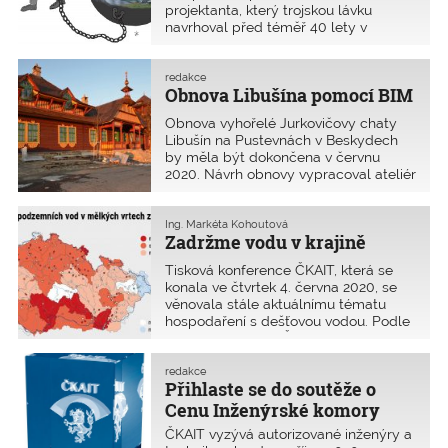
o prováděných stavebních
projektanta, který trojskou lávku
navrhoval před téměř 40 lety v
úpravách?
dobách hlubokého socializmu a nijak
se nepodílel na pozdější rekonstrukci,
kontrole a údržbě? Publikované útržky
redakce
Obnova Libušína pomocí BIM
obvinění, které z velké míry vycházejí
ze současných právních předpisů a
Obnova vyhořelé Jurkovičovy chaty
jsou značně retroaktivní, vyvolávají
Libušín na Pustevnách v Beskydech
mezi odbornou veřejností řadu otázek
by měla být dokončena v červnu
a dohadů, které je třeba s ohledem na
2020. Návrh obnovy vypracoval ateliér
závažnost celé situace zodpovědět a
Masák & Partner s.r.o. Zhotovitelem
vyjasnit.
stavby je společnost Archatt, s.r.o. Při
projektování i koordinaci byl využit
Ing. Markéta Kohoutová
Zadržme vodu v krajině
systém virtuálního dvojčete BIM.
Tisková konference ČKAIT, která se
konala ve čtvrtek 4. června 2020, se
věnovala stále aktuálnímu tématu
hospodaření s dešťovou vodou. Podle
názoru odborníků ČKAIT nejsou zatím
prováděná opatření dostatečná.
redakce
Přihlaste se do soutěže o
Cenu Inženýrské komory
2020
ČKAIT vyzývá autorizované inženýry a