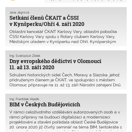
aktualizovaných technických předpisů
na hospodaření se srážkovou vodou v
nemovitostech.
Jana Jágrová
Doplněných informací je však
Setkání členů ČKAIT a ČSSI
mnohem více.
v Kynšperku/Ohří 4. září 2020
Oblastní kancelář ČKAIT Karlovy Vary, oblastní pobočka
ČSSI Karlovy Vary spolu s Rotary clubem Karlovy Vary,
Městským úřadem v Kynšperku nad Ohří, Kynšperským
pivovarem s.r.o. a vedením firmy PELANT pořádají pro
členy ČKAIT a ČSSI z Karlovarského, Plzeňského a Ústec
Ing. Svatopluk Zídek
Dny evropského dědictví v Olomouci
11. až 13. září 2020
Sdružení historických sídel Čech, Moravy a Slezska, jehož
přidruženým členem je ČKAIT, ve spolupráci s městem
Olomouc připravuje na 11. až 13. září Národní zahájení Dnů
evropského dědictví (EHD) s bohatým programem. Zveme
zejména členy z oblasti ČKAIT Olomouc i jejich rodinné
Ing. František Hladík
příslušníky a známé v září (po koronaviru) k účasti na
BIM v Českých Budějovicích
zajímavých akcích.
V rámci celoživotního vzdělávání autorizovaných osob a v
rámci přípravy na budoucí digitalizaci a modernizaci
projektování a stavění pořádala oblast České Budějovice
20. února 2020 již čtvrtý seminář na téma BIM, tentokráte s
názvem Co je nutné pro úspěch BIM projektu? Pokračování