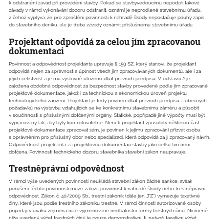
k odstranění závad při provádění stavby. Pokud se stavbyvedoucímu nepodaří takové
závady v rámci vykonávání dozoru odstranit, oznámí je neprodleně stavebnímu úřadu,
z čehož vyplývá, že pro zproštění povinnosti k náhradě škody nepostačuje pouhý zápis
do stavebního deníku, ale je třeba závady oznámit příslušnému stavebnímu úřadu.
Projektant odpovídá za celou jím zpracovanou
dokumentaci
Povinnost a odpovědnost projektanta upravuje § 159 SZ, který stanoví, že projektant
odpovídá nejen za správnost a úplnost všech jím zpracovávaných dokumentů, ale i za
jejich celistvost a je mu výslovně uloženo dbát právních předpisů. V odstavci 2 je
založena obdobná odpovědnost za bezpečnost stavby provedené podle jím zpracované
projektové dokumentace, jakož i za technickou a ekonomickou úroveň projektu
technologického zařízení. Projektant je tedy povinen dbát právních předpisů a obecných
požadavků na výstavbu vztahujících se ke konkrétnímu stavebnímu záměru a působit
v součinnosti s příslušnými dotčenými orgány. Statické, popřípadě jiné výpočty musí být
vypracovány tak, aby byly kontrolovatelné. Není-li projektant způsobilý některou část
projektové dokumentace zpracovat sám, je povinen k jejímu zpracování přizvat osobu
s oprávněním pro příslušný obor nebo specializaci, která odpovídá za jí zpracovaný návrh.
Odpovědnost projektanta za projektovou dokumentaci stavby jako celku tím není
dotčena. Povinnosti technického dozoru stavebníka stavební zákon neupravuje.
Trestněprávní odpovědnost
V rámci výše uvedených povinností neukládá stavební zákon žádné sankce, avšak
porušení těchto povinností může založit povinnost k náhradě škody nebo trestněprávní
odpovědnost. Zákon č. 40/2009 Sb., trestní zákoník (dále jen „TZ“) vymezuje taxativně
činy, které jsou podle trestního zákoníku trestné. V rámci činnosti autorizované osoby
připadají v úvahu zejména níže vyjmenované nedbalostní formy trestných činů. Nicméně
níže uvedený výčet trestných činů je pouze demonstrativní, tj. netvoří taxativní výčet