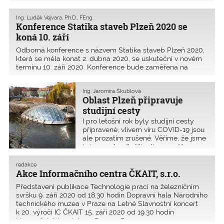
vzdělávání v BIM je plánováno na podzim.
Na druhé pololetí 2020 oblast připravuje i řadu dalších
Ing. Luděk Vejvara, Ph.D., FEng.
Konference Statika staveb Plzeň 2020 se
seminářů. Již tradičně se věnuje mimo jiné výstavbě
dálnice D3.
koná 10. září
Odborná konference s názvem Statika staveb Plzeň 2020,
která se měla konat 2. dubna 2020, se uskuteční v novém
termínu 10. září 2020. Konference bude zaměřena na
problematiku navrhování a posuzování nosných konstrukcí
pozemních staveb. Hlavními tématy pro rok 2020 budou
Ing. Jaromíra Škublová
betonové a zděné konstrukce a praktické příklady řešení
Oblast Plzeň připravuje
konstrukcí z těchto a případně dalších oborů statiky
studijní cesty
staveb.
I pro letošní rok byly studijní cesty
připravené, vlivem viru COVID-19 jsou
ale prozatím zrušené. Věříme, že jsme
je jen o rok odložili a ti, co se již
přihlásili s námi pojedou při nejbližší
příležitosti.
redakce
Akce Informačního centra ČKAIT, s.r.o.
Představení publikace Technologie prací na železničním
svršku 9. září 2020 od 18.30 hodin Dopravní hala Národního
technického muzea v Praze na Letné Slavnostní koncert
k 20. výročí IC ČKAIT 15. září 2020 od 19.30 hodin
Novoměstská radnice v Praze 2 P