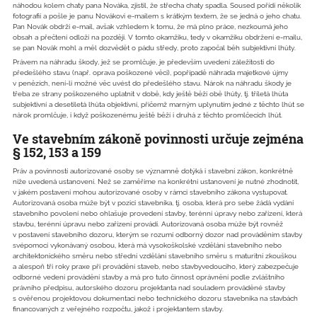
náhodou kolem chaty pana Nováka, zjistil, že střecha chaty spadla. Soused pořídí několik
fotografií a pošle je panu Novákovi e-mailem s krátkým textem, že se jedná o jeho chatu.
Pan Novák obdrží e-mail, avšak vzhledem k tomu, že má plno práce, nezkoumá jeho
obsah a přečtení odloží na později. V tomto okamžiku, tedy v okamžiku obdržení e-mailu,
se pan Novák mohl a měl dozvědět o pádu středy, proto započal běh subjektivní lhůty.
Právem na náhradu škody, jež se promlčuje, je především uvedení záležitosti do
předešlého stavu (např. oprava poškozené věci), popřípadě náhrada majetkové újmy
v penězích, není-li možné věc uvést do předešlého stavu. Nárok na náhradu škody je
třeba ze strany poškozeného uplatnit v době, kdy ještě běží obě lhůty, tj. tříletá lhůta
subjektivní a desetiletá lhůta objektivní, přičemž marným uplynutím jedné z těchto lhůt se
nárok promlčuje, i když poškozenému ještě běží i druhá z těchto promlčecích lhůt.
Ve stavebním zákoně povinnosti určuje zejména
§ 152, 153 a 159
Práv a povinností autorizované osoby se významně dotýká i stavební zákon, konkrétně
níže uvedená ustanovení. Než se zaměříme na konkrétní ustanovení je nutné zhodnotit,
v jakém postavení mohou autorizované osoby v rámci stavebního zákona vystupovat.
Autorizovaná osoba může být v pozici stavebníka, tj. osoba, která pro sebe žádá vydání
stavebního povolení nebo ohlašuje provedení stavby, terénní úpravy nebo zařízení, která
stavbu, terénní úpravu nebo zařízení provádí. Autorizovaná osoba může být rovněž
v postavení stavebního dozoru, kterým se rozumí odborný dozor nad prováděním stavby
svépomocí vykonávaný osobou, která má vysokoškolské vzdělání stavebního nebo
architektonického směru nebo střední vzdělání stavebního směru s maturitní zkouškou
a alespoň tři roky praxe při provádění staveb, nebo stavbyvedoucího, který zabezpečuje
odborné vedení provádění stavby a má pro tuto činnost oprávnění podle zvláštního
právního předpisu, autorského dozoru projektanta nad souladem prováděné stavby
s ověřenou projektovou dokumentací nebo technického dozoru stavebníka na stavbách
financovaných z veřejného rozpočtu, jakož i projektantem stavby.