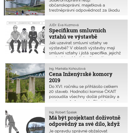
Soukromoprávní resp.
nich vzešlé škody?
občanskoprávní, majetková a
trestněprávní odpovědnost za škodu
způsobenou autorizovanými osobami
jsou v poslední době často
skloňovaná témata. Lze na
JUDr. Eva Kuzmová
Specifikum smluvních
autorizované osobě nebo dokonce
jejích dědicích požadovat náhradu
vztahů ve výstavbě
škody, která vznikla údajnou chybou
Jak uzavírat smluvní vztahy ve
projektové dokumentace, ale projevila
výstavbě? V oblasti výstavby mají
se po několika desetiletích užívání
smluvní vztahy i jistá specifika, jejichž
stavby?
znalost je z hlediska činnosti
autorizovaných osob podstatná.
Občanský zákoník definuje společnou
Ing. Markéta Kohoutová
odpovědnost účastníků ve výstavbě,
Cena Inženýrské komory
investor přitom mezi odpovědnými
2019
účastníky není.
Do XVI. ročníku se přihlásilo celkem
20 staveb. Hodnotící komise ČKAIT
posoudila všechny došlé přihlášky a
13. února 2020 navrhla Představenstvu
ČKAIT, aby schválilo udělení Ceny
Inženýrské komory za rok 2019 třem
Ing. Robert Špalek
inženýrským stavbám.
Má být projektant doživotně
odpovědný za své dílo, když
není informován
Je opravdu správné obžalovat