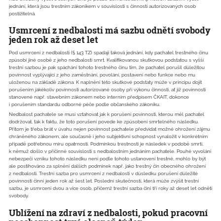
jednání, která jsou trestním zákoníkem v souvislosti s činností autorizovaných osob
postižitelná.
Usmrcení z nedbalosti má sazbu odnětí svobody
jeden rok až deset let
Pod usmrcení z nedbalosti (§ 143 TZ) spadají taková jednání, kdy pachatel trestného činu
způsobí jiné osobě z jeho nedbalosti smrt. Kvalifikovanou skutkovou podstatou s vyšší
trestní sazbou je pak spáchání tohoto trestného činu tím, že pachatel porušil důležitou
povinnost vyplývající z jeho zaměstnání, povolání, postavení nebo funkce nebo mu
uloženou na základě zákona. K naplnění této skutkové podstaty může v principu dojít
porušením jakékoliv povinnosti autorizované osoby při výkonu činnosti, ať již povinnosti
stanovené např. stavebním zákonem nebo interním předpisem ČKAIT, dokonce
i porušením standardu odborné péče podle občanského zákoníku.
Nedbalost pachatele se musí vztahovat jak k porušení povinnosti, kterou měl pachatel
dodržovat, tak k faktu, že toto porušení povede ke způsobení smrtelného následku.
Přitom je třeba brát v úvahu nejen povinnost pachatele předvídat možné ohrožení zájmu
chráněného zákonem, ale současně i jeho subjektivní schopnost vynaložit v konkrétním
případě potřebnou míru opatrnosti. Podmínkou trestnosti je následek v podobě smrti,
k němuž došlo v příčinné souvislosti s nedbalostním jednáním pachatele. Pouhé vyvolání
nebezpečí vzniku tohoto následku není podle tohoto ustanovení trestné, mohlo by být
ale postihováno za splnění dalších podmínek např. jako trestný čin obecného ohrožení
z nedbalosti. Trestní sazba pro usmrcení z nedbalosti v důsledku porušení důležité
povinnosti činní jeden rok až šest let. Poslední skutečností, která může zvýšit trestní
sazbu, je usmrcení dvou a více osob, přičemž trestní sazba činí tři roky až deset let odnětí
svobody.
Ublížení na zdraví z nedbalosti, pokud pracovní