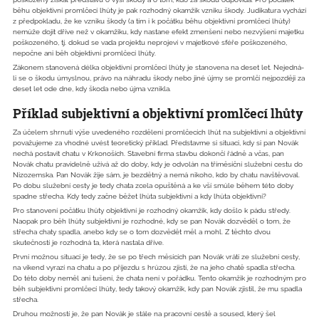
běhu objektivní promlčecí lhůty je pak rozhodný okamžik vzniku škody. Judikatura vychází
z předpokladu, že ke vzniku škody (a tím i k počátku běhu objektivní promlčecí lhůty)
nemůže dojít dříve než v okamžiku, kdy nastane efekt zmenšení nebo nezvýšení majetku
poškozeného, tj. dokud se vada projektu neprojeví v majetkové sféře poškozeného,
nepočne ani běh objektivní promlčecí lhůty.
Zákonem stanovená délka objektivní promlčecí lhůty je stanovena na deset let. Nejedná-
li se o škodu úmyslnou, právo na náhradu škody nebo jiné újmy se promlčí nejpozději za
deset let ode dne, kdy škoda nebo újma vznikla.
Příklad subjektivní a objektivní promlčecí lhůty
Za účelem shrnutí výše uvedeného rozdělení promlčecích lhůt na subjektivní a objektivní
považujeme za vhodné uvést teoretický příklad. Představme si situaci, kdy si pan Novák
nechá postavit chatu v Krkonoších. Stavební firma stavbu dokončí řádně a včas, pan
Novák chatu pravidelně užívá až do doby, kdy je odvolán na tříměsíční služební cestu do
Nizozemska. Pan Novák žije sám, je bezdětný a nemá nikoho, kdo by chatu navštěvoval.
Po dobu služební cesty je tedy chata zcela opuštěná a ke vší smůle během této doby
spadne střecha. Kdy tedy začne běžet lhůta subjektivní a kdy lhůta objektivní?
Pro stanovení počátku lhůty objektivní je rozhodný okamžik, kdy došlo k pádu středy.
Naopak pro běh lhůty subjektivní je rozhodné, kdy se pan Novák dozvěděl o tom, že
střecha chaty spadla, anebo kdy se o tom dozvědět měl a mohl. Z těchto dvou
skutečností je rozhodná ta, která nastala dříve.
První možnou situací je tedy, že se po třech měsících pan Novák vrátí ze služební cesty,
na víkend vyrazí na chatu a po příjezdu s hrůzou zjistí, že na jeho chatě spadla střecha.
Do této doby neměl ani tušení, že chata není v pořádku. Tento okamžik je rozhodným pro
běh subjektivní promlčecí lhůty, tedy takový okamžik, kdy pan Novák zjistil, že mu spadla
střecha.
Druhou možností je, že pan Novák je stále na pracovní cestě a soused, který šel