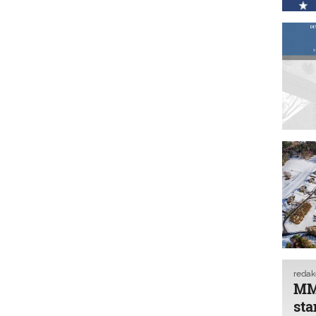
reda
MMR
sta