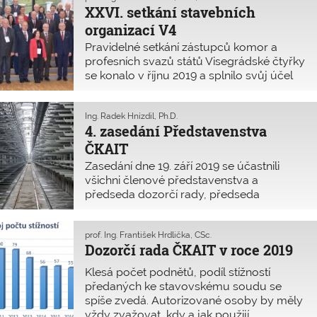
 obor a dané odvětví, nejméně v magisterském studijním
XXVI. setkání stavebních
ramu. Výši znalečného bude nově řešit zřejmě až
organizací V4
áděcí vyhláška.
Pravidelné setkání zástupců komor a
profesních svazů států Visegrádské čtyřky
se konalo v říjnu 2019 a splnilo svůj účel
pravidelné výměny informací o vývoji
profese v sousedních zemích.
Ing. Radek Hnízdil, Ph.D.
4. zasedání Představenstva
ČKAIT
Zasedání dne 19. září 2019 se účastnili
všichni členové představenstva a
předseda dozorčí rady, předseda
stavovského soudu, předseda autorizační
rady, ekonomický mandatář a ředitel
Kanceláře ČKAIT.
prof. Ing. František Hrdlička, CSc.
Dozorčí rada ČKAIT v roce 2019
Klesá počet podnětů, podíl stížností
předaných ke stavovskému soudu se
spíše zvedá. Autorizované osoby by měly
vždy zvažovat, kdy a jak použijí