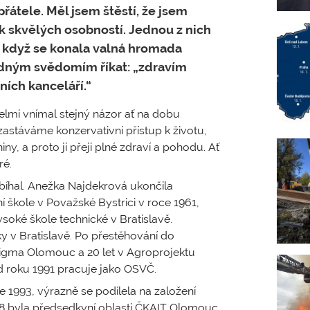
řátele. Měl jsem štěstí, že jsem
k skvělých osobností. Jednou z nich
, když se konala valná hromada
idným svědomím říkat: „zdravím
ních kanceláří.“
elmi vnímal stejný názor ať na dobu
stáváme konzervativní přístup k životu,
ny, a proto jí přeji plné zdraví a pohodu. Ať
ré.
 ubíhal. Anežka Najdekrová ukončila
í škole v Považské Bystrici v roce 1961,
oké škole technické v Bratislavě.
y v Bratislavě. Po přestěhování do
igma Olomouc a 20 let v Agroprojektu
d roku 1991 pracuje jako OSVČ.
e 1993, výrazně se podílela na založení
018 byla předsedkyní oblasti ČKAIT Olomouc.