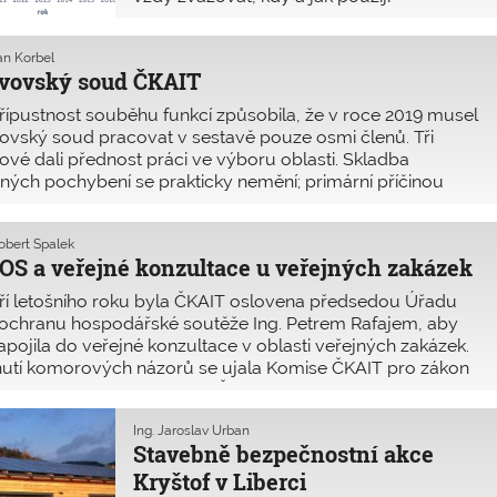
autorizační razítko.
Jan Korbel
vovský soud ČKAIT
ípustnost souběhu funkcí způsobila, že v roce 2019 musel
ovský soud pracovat v sestavě pouze osmi členů. Tři
ové dali přednost práci ve výboru oblasti. Skladba
ných pochybení se prakticky nemění; primární příčinou
iny stížností zůstává nejasný smluvní vztah partnerů
avby, resp. absence jednoznačné smlouvy o dílo. Mezi
Robert Špalek
iplinárně obviněnými stále převažují autorizované osoby
S a veřejné konzultace u veřejných zakázek
oru pozemní stavby, v první řadě projektanti a osoby
ovědné za odborné vedení stavby.
ří letošního roku byla ČKAIT oslovena předsedou Úřadu
ochranu hospodářské soutěže Ing. Petrem Rafajem, aby
apojila do veřejné konzultace v oblasti veřejných zakázek.
utí komorových názorů se ujala Komise ČKAIT pro zákon
dávání veřejných zakázek. ČKAIT je názoru, že současný
 podávání podnětů podle § 259 zákona č. 134/2016 Sb., ve
Ing. Jaroslav Urban
í pozdějších předpisů, kdy se za podání podnětu vybírá
Stavebně bezpečnostní akce
atek ve výši 10 000 Kč, je vyhovující. Zajišťuje, aby institut
Kryštof v Liberci
vání podnětů nebyl zneužíván.