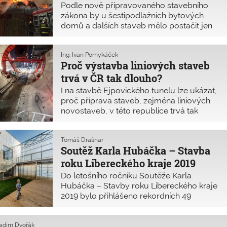
narazit na nepředvídané geologické
Podle nově připravovaného stavebního
poměry.
zákona by u šestipodlažních bytových
domů a dalších staveb mělo postačit jen
zjednodušené požárně bezpečnostní
řešení! Na jeho zpracování však nemají
stačit autorizovaní inženýři a technici PBS.
Ing. Ivan Pomykáček
Proč výstavba liniových staveb
Tyto změny navrhoval pracovní materiál
předložený v září 2019 Hasičským
trvá v ČR tak dlouho?
záchranným sborem.
I na stavbě Ejpovického tunelu lze ukázat,
proč příprava staveb, zejména liniových
novostaveb, v této republice trvá tak
dlouho. Určitě na vině nejsou jenom
ekologičtí aktivisté, k prodeji neochotní
vlastníci pozemků či liknavě konající státní
Tomáš Drašnar
Soutěž Karla Hubáčka – Stavba
úředníci. Problém spočívá také v tom, že
jen výjimečně si stavba tohoto typu udrží
roku Libereckého kraje 2019
kostru svého řešení od studie až po
Do letošního ročníku Soutěže Karla
realizaci.
Hubáčka – Stavby roku Libereckého kraje
2019 bylo přihlášeno rekordních 49
realizací, z toho 6 studentských. Hlavní
cenu si odnesla inovativní budova nové
Radim Dvořák
školky v japonském stylu ve Vratislavicích