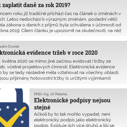
 zaplatit daně za rok 2019?
nad Nisou.
ncem roku již tradičně přichází čas na článek o změnách v
ch. Letos nedochází k výrazným změnám, poslední větší
la zákona o daních z příjmů byla schválena s účinností od
ubna 2019. Cílem článku je upozornit na skutečnosti, na něž
ůležité si dát pozor, a popsat nejdůležitější změny
vých povinností za rok 2019. Tento článek nenahrazuje
Radim Dvořák
ný text zákonů ani veškeré výklady k těmto zákonům, ale
ktronická evidence tržeb v roce 2020
e poukazuje na problémy, se kterými je nutné počítat.
. května 2020 se mimo jiné začnou evidovat i tržby ze
eb, včetně projektových činností. Elektronická evidence
b by se tedy následně měla vztahovat na všechny oblasti,
jsou přijímány hotovostní tržby (s určitými výjimkami).
učasné době neexistují prováděcí vyhlášky a není proto
a zřejmé, jak bude vše prakticky probíhat. Na konkrétní
RNDr. Ing. Jiří Peterka
žitosti si bohužel musíme ještě počkat.
Elektronické podpisy nejsou
stejné
Ačkoli by to tak mohlo vypadat, není
elektronický podpis jako elektronický
podpis. Existuje jich více druhů a liší se