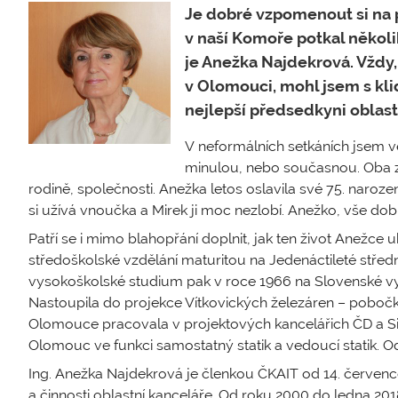
Je dobré vzpomenout si na p
v naší Komoře potkal několi
je Anežka Najdekrová. Vždy
v Olomouci, mohl jsem s kl
nejlepší předsedkyni oblast
V neformálních setkáních jsem v
minulou, nebo současnou. Oba za
rodině, společnosti. Anežka letos oslavila své 75. narozeni
si užívá vnoučka a Mirek ji moc nezlobí. Anežko, vše dob
Patří se i mimo blahopřání doplnit, jak ten život Anežce
středoškolské vzdělání maturitou na Jedenáctileté středn
vysokoškolské studium pak v roce 1966 na Slovenské vys
Nastoupila do projekce Vítkovických železáren – pobočk
Olomouce pracovala v projektových kancelářich ČD a S
Olomouc ve funkci samostatný statik a vedoucí statik. O
Ing. Anežka Najdekrová je členkou ČKAIT od 14. ­červenc
a činnosti oblastní kanceláře. Od roku 2000 do ledna 2