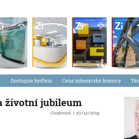
u
Dostupné bydlení
Cena inženýrské komory
Té
 životní jubileum
Osobnosti
10/12/2019