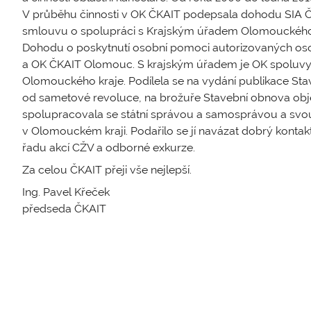
V průběhu činnosti v OK ČKAIT podepsala dohodu SIA 
smlouvu o spolupráci s Krajským úřadem Olomouckého 
Dohodu o poskytnutí osobní pomoci autorizovaných o
a OK ČKAIT Olomouc. S krajským úřadem je OK spoluvy
Olomouckého kraje. Podílela se na vydání publikace Sta
od sametové revoluce, na brožuře Stavební obnova ob
spolupracovala se státní správou a samosprávou a svou 
v Olomouckém kraji. Podařilo se jí navázat dobrý konta
řadu akcí CŽV a odborné exkurze.
Za celou ČKAIT přeji vše nejlepší.
Ing. Pavel Křeček
předseda ČKAIT