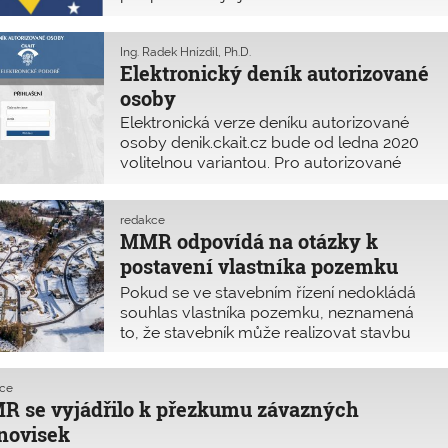
zejména tím, jak moc se na ně můžeme
spoléhat.
Ing. Radek Hnízdil, Ph.D.
Elektronický deník autorizované
osoby
Elektronická verze deníku autorizované
osoby denik.ckait.cz bude od ledna 2020
volitelnou variantou. Pro autorizované
osoby, které budou chtít nadále vést deník
v listinné podobě, se nic nemění.
redakce
MMR odpovídá na otázky k
postavení vlastníka pozemku
podle § 184a stavebního zákona
Pokud se ve stavebním řízení nedokládá
ve stavebním řízení
souhlas vlastníka pozemku, neznamená
to, že stavebník může realizovat stavbu
na cizím pozemku bez soukromoprávního
titulu. Problematiku vysvětluje metodická
kce
pomůcka MMR.
 se vyjádřilo k přezkumu závazných
novisek