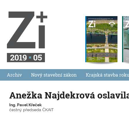
2019
05
Archiv
Nový stavební zákon
Krajská stavba rok
Anežka Najdekrová oslavila
Ing. Pavel Křeček
čestný předseda ČKAIT