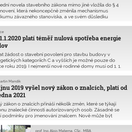
ední novela stavebního zákona mimo jiné vložila do § 4
anovení, která nekoncepčně změnila mechanismus
zkumu závazného stanoviska, a ve svém důsledku
žnost změny navazujícího rozhodnutí. MMR proto v září
 vydala stanovisko, že přezkumné řízení závazných
kce
ovisek v režimu stavebního zákona zahájit nejpozději v
1.1.2020 platí téměř nulová spotřeba energie
ěhu odvolacího řízení nebo nejpozději do jednoho roku
dov
eho vydání, podle toho, která z těchto lhůt uplyne dříve.
t žádost o stavební povolení pro stavbu budovy v
getických kategoriích C a vyšších je možné pouze do
e roku 2019. I nejmenší nové rodinné domy musí od 1. 1.
 podle zákona o hospodaření energií splnit požadavky na
ř nulovou spotřebu energie, kterou by z velké části měly
Martin Mandík
ývat obnovitelné zdroje energie (OZE). Požadavky definuje
íjnu 2019 vyšel nový zákon o znalcích, platí od
áška č. 78/2013 Sb., o energetické náročnosti budov.
ledna 2021
 zákon o znalcích přináší několik změn, které se týkají
nu znalecké činnosti autorizovaných osob. Zásadně se
í podmínky pro jmenování znalcem. Nově může být
ována pouze odborně způsobilá osoba, která získala
koškolské vzdělání odpovídajícího směru, zaměřené na
prof. Ing. Alois Materna, CSc., MBA