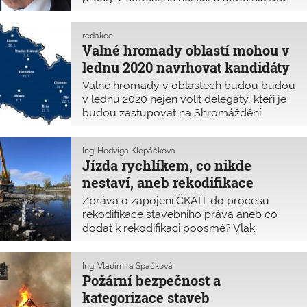
vzpomínky na události před třiceti léty. Ani
ne tak na pátek 17. listopadu 1989, ale na
redakce
týden, který následoval. Ten byl
Valné hromady oblastí mohou v
lednu 2020 navrhovat kandidáty
do orgánů ČKAIT
Valné hromady v oblastech budou budou
v lednu 2020 nejen volit delegáty, kteří je
budou zastupovat na Shromáždění
delegátů, ale mohou také navrhnout
kandidáty do orgánů ČKAIT. Shromáždění
Ing. Hedviga Klepáčková
delegátů bude 28. března 2020 volit z
Jízda rychlíkem, co nikde
řádných členů přímou a tajnou volbou 15
nestaví, aneb rekodifikace
člen
poosmé
Zpráva o zapojení ČKAIT do procesu
rekodifikace stavebního práva aneb co
dodat k rekodifikaci poosmé? Vlak
poháněný parní lokomotivou do úvahy
sice nepřichází, to bychom zanechali příliš
Ing. Vladimíra Špačková
velkou uhlíkovou stopu. Avšak
Požární bezpečnost a
připravovaná vysokorychlostní trať
kategorizace staveb
nevede jenom nížinami; v tunelech může