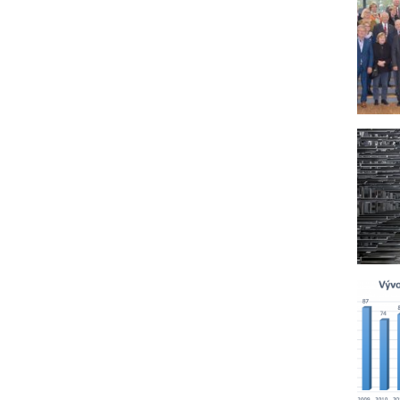
daný
prog
prov