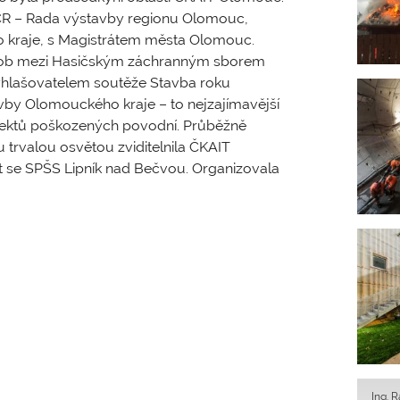
ČR – Rada výstavby regionu Olomouc,
kraje, s Magistrátem města Olomouc.
sob mezi Hasičským záchranným sborem
hlašovatelem soutěže Stavba roku
vby Olomouckého kraje – to ­nejzajímavější
jektů poškozených povodní. Průběžně
trvalou osvětou zviditelnila ČKAIT
kt se SPŠS Lipník nad Bečvou. Organizovala
Ing. 