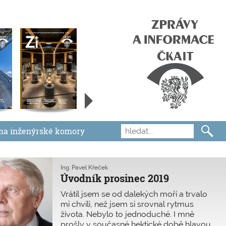
ma inženýrské komory
Ing. Pavel Křeček
Úvodník prosinec 2019
Vrátil jsem se od dalekých moří a trvalo
mi chvíli, než jsem si srovnal rytmus
života. Nebylo to jednoduché. I mně
prošly v současné hektické době hlavou