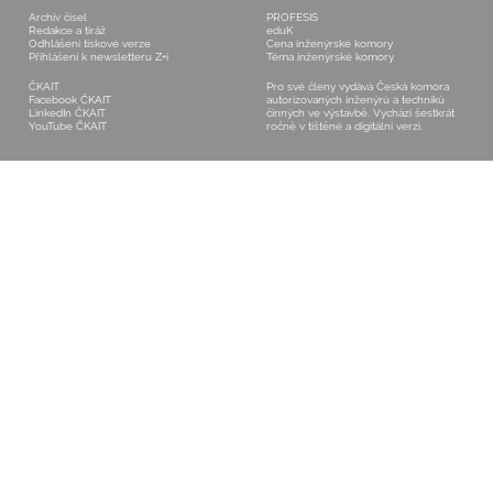
Archiv čísel
PROFESIS
Redakce a tiráž
eduK
Odhlášení tiskové verze
Cena inženýrské komory
Přihlášení k newsletteru Z+i
Téma inženýrské komory
ČKAIT
Pro své členy vydává Česká komora
Facebook ČKAIT
autorizovaných inženýrů a techniků
LinkedIn ČKAIT
činných ve výstavbě. Vychází šestkrát
YouTube ČKAIT
ročně v tištěné a digitální verzi.