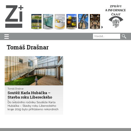
Tomáš Drašnar
Tomáš Drašnar
Soutěž Karla Hubáčka –
Stavba roku Libereckého
kraje 2019
Do letošního ročníku Soutěže Karla
Hubáčka – Stavby roku Libereckého
kraje 2019 bylo přihlášeno rekordních
49 realizací, z toho 6 studentských.
Hlavní cenu si odnesla inovativní
budova nové školky v japonském stylu
ve Vratislavicích nad Nisou.