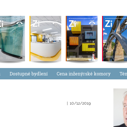
u
Dostupné bydlení
Cena inženýrské komory
Té
10/12/2019