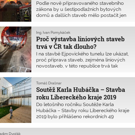
narazit na nepředvídané geologické
Podle nově připravovaného stavebního
poměry.
zákona by u šestipodlažních bytových
domů a dalších staveb mělo postačit jen
zjednodušené požárně bezpečnostní
řešení! Na jeho zpracování však nemají
stačit autorizovaní inženýři a technici PBS.
Ing. Ivan Pomykáček
Proč výstavba liniových staveb
Tyto změny navrhoval pracovní materiál
předložený v září 2019 Hasičským
trvá v ČR tak dlouho?
záchranným sborem.
I na stavbě Ejpovického tunelu lze ukázat,
proč příprava staveb, zejména liniových
novostaveb, v této republice trvá tak
dlouho. Určitě na vině nejsou jenom
ekologičtí aktivisté, k prodeji neochotní
vlastníci pozemků či liknavě konající státní
Tomáš Drašnar
Soutěž Karla Hubáčka – Stavba
úředníci. Problém spočívá také v tom, že
jen výjimečně si stavba tohoto typu udrží
roku Libereckého kraje 2019
kostru svého řešení od studie až po
Do letošního ročníku Soutěže Karla
realizaci.
Hubáčka – Stavby roku Libereckého kraje
2019 bylo přihlášeno rekordních 49
realizací, z toho 6 studentských. Hlavní
cenu si odnesla inovativní budova nové
Radim Dvořák
školky v japonském stylu ve Vratislavicích