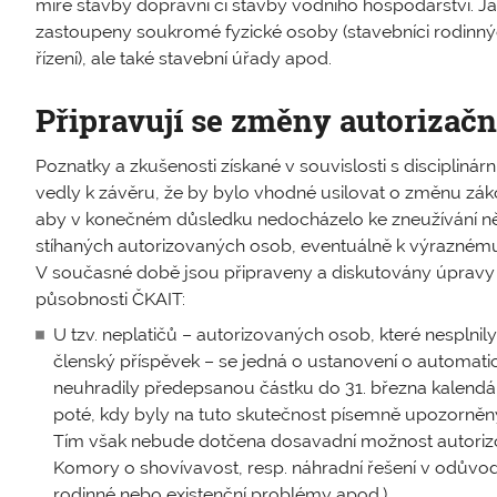
míře stavby dopravní či stavby vodního hospodářství. Ja
zastoupeny soukromé fyzické osoby (stavebníci rodinný
řízení), ale také stavební úřady apod.
Připravují se změny autorizač
Poznatky a zkušenosti získané v souvislosti s disciplinár
vedly k závěru, že by bylo vhodné usilovat o změnu záko
aby v konečném důsledku nedocházelo ke zneužívání něk
stíhaných autorizovaných osob, eventuálně k výrazném
V současné době jsou připraveny a diskutovány úpravy 
působnosti ČKAIT:
U tzv. neplatičů – autorizovaných osob, které nesplnil
členský příspěvek – se jedná o ustanovení o automati
neuhradily předepsanou částku do 31. března kalendář
poté, kdy byly na tuto skutečnost písemně upozorněny 
Tím však nebude dotčena dosavadní možnost autori
Komory o shovívavost, resp. náhradní řešení v odůvod
rodinné nebo existenční problémy apod.).