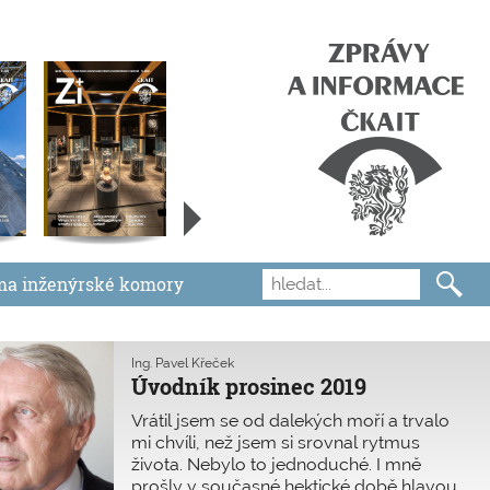
ma inženýrské komory
Ing. Pavel Křeček
Úvodník prosinec 2019
Vrátil jsem se od dalekých moří a trvalo
mi chvíli, než jsem si srovnal rytmus
života. Nebylo to jednoduché. I mně
prošly v současné hektické době hlavou