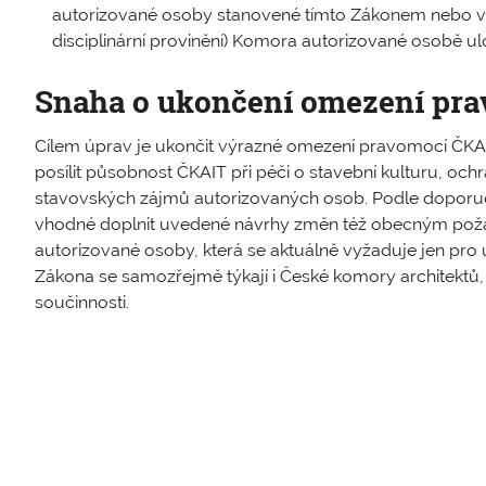
autorizované osoby stanovené tímto Zákonem nebo vn
disciplinární provinění) Komora autorizované osobě ulož
Snaha o ukončení omezení pr
Cílem úprav je ukončit výrazné omezení pravomocí ČKAIT k
posílit působnost ČKAIT při péči o stavební kulturu, och
stavovských zájmů autorizovaných osob. Podle doporu
vhodné doplnit uvedené návrhy změn též obecným pož
autorizované osoby, která se aktuálně vyžaduje jen pro
Zákona se samozřejmě týkají i České komory architektů,
součinnosti.