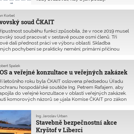
autorizační razítko.
Jan Korbel
vovský soud ČKAIT
ípustnost souběhu funkcí způsobila, že v roce 2019 musel
ovský soud pracovat v sestavě pouze osmi členů. Tři
ové dali přednost práci ve výboru oblasti. Skladba
ných pochybení se prakticky nemění; primární příčinou
iny stížností zůstává nejasný smluvní vztah partnerů
avby, resp. absence jednoznačné smlouvy o dílo. Mezi
Robert Špalek
iplinárně obviněnými stále převažují autorizované osoby
S a veřejné konzultace u veřejných zakázek
oru pozemní stavby, v první řadě projektanti a osoby
ovědné za odborné vedení stavby.
ří letošního roku byla ČKAIT oslovena předsedou Úřadu
ochranu hospodářské soutěže Ing. Petrem Rafajem, aby
apojila do veřejné konzultace v oblasti veřejných zakázek.
utí komorových názorů se ujala Komise ČKAIT pro zákon
dávání veřejných zakázek. ČKAIT je názoru, že současný
 podávání podnětů podle § 259 zákona č. 134/2016 Sb., ve
Ing. Jaroslav Urban
í pozdějších předpisů, kdy se za podání podnětu vybírá
Stavebně bezpečnostní akce
atek ve výši 10 000 Kč, je vyhovující. Zajišťuje, aby institut
Kryštof v Liberci
vání podnětů nebyl zneužíván.