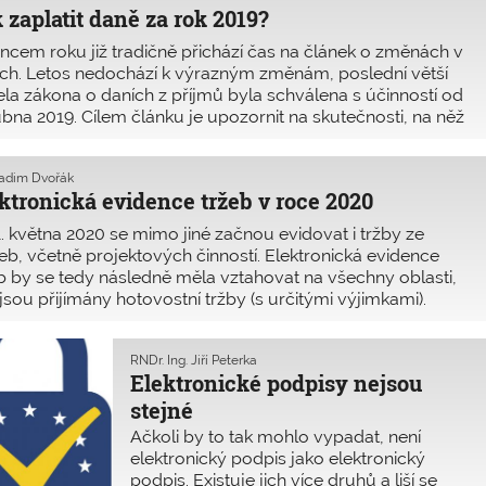
 zaplatit daně za rok 2019?
nad Nisou.
ncem roku již tradičně přichází čas na článek o změnách v
ch. Letos nedochází k výrazným změnám, poslední větší
la zákona o daních z příjmů byla schválena s účinností od
ubna 2019. Cílem článku je upozornit na skutečnosti, na něž
ůležité si dát pozor, a popsat nejdůležitější změny
vých povinností za rok 2019. Tento článek nenahrazuje
Radim Dvořák
ný text zákonů ani veškeré výklady k těmto zákonům, ale
ktronická evidence tržeb v roce 2020
e poukazuje na problémy, se kterými je nutné počítat.
. května 2020 se mimo jiné začnou evidovat i tržby ze
eb, včetně projektových činností. Elektronická evidence
b by se tedy následně měla vztahovat na všechny oblasti,
jsou přijímány hotovostní tržby (s určitými výjimkami).
učasné době neexistují prováděcí vyhlášky a není proto
a zřejmé, jak bude vše prakticky probíhat. Na konkrétní
RNDr. Ing. Jiří Peterka
žitosti si bohužel musíme ještě počkat.
Elektronické podpisy nejsou
stejné
Ačkoli by to tak mohlo vypadat, není
elektronický podpis jako elektronický
podpis. Existuje jich více druhů a liší se