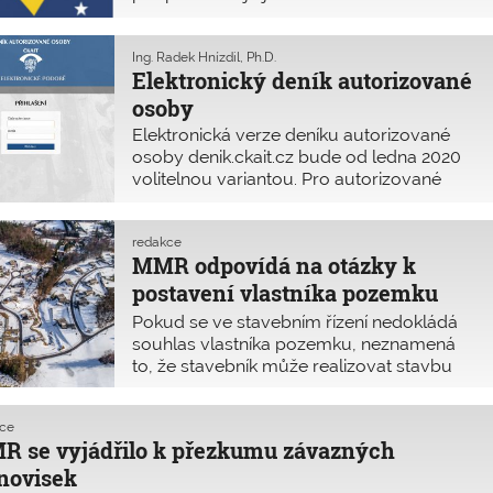
zejména tím, jak moc se na ně můžeme
spoléhat.
Ing. Radek Hnízdil, Ph.D.
Elektronický deník autorizované
osoby
Elektronická verze deníku autorizované
osoby denik.ckait.cz bude od ledna 2020
volitelnou variantou. Pro autorizované
osoby, které budou chtít nadále vést deník
v listinné podobě, se nic nemění.
redakce
MMR odpovídá na otázky k
postavení vlastníka pozemku
podle § 184a stavebního zákona
Pokud se ve stavebním řízení nedokládá
ve stavebním řízení
souhlas vlastníka pozemku, neznamená
to, že stavebník může realizovat stavbu
na cizím pozemku bez soukromoprávního
titulu. Problematiku vysvětluje metodická
kce
pomůcka MMR.
 se vyjádřilo k přezkumu závazných
novisek