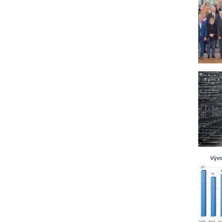
daný
prog
prov