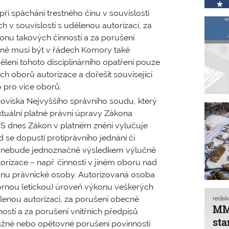
při spáchání trestného činu v souvislosti
 v souvislosti s udělenou autorizací, za
onu takových činností a za porušení
ledně musí být v řádech Komory také
lení tohoto disciplinárního opatření pouze
ch oborů autorizace a dořešit související
 pro více oborů.
oviska Nejvyššího správního soudu, který
ktuální platné právní úpravy Zákona
 dnes Zákon v platném znění vylučuje
se dopustí protiprávního jednání či
ré nebude jednoznačně výsledkem výlučně
orizace – např. činnosti v jiném oboru nad
gánu právnické osoby. Autorizovaná osoba
ornou (etickou) úroveň výkonu veškerých
lenou autorizací, za porušení obecně
reda
MMR
stí a za porušení vnitřních předpisů
sta
ávažné nebo opětovné porušení povinností