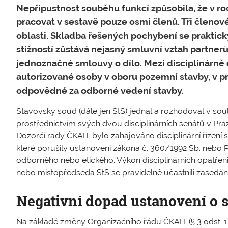
Nepřípustnost souběhu funkcí způsobila, že v r
pracovat v sestavě pouze osmi členů. Tři členové
oblasti. Skladba řešených pochybení se praktick
stížností zůstává nejasný smluvní vztah partnerů
jednoznačné smlouvy o dílo. Mezi disciplinárně 
autorizované osoby v oboru pozemní stavby, v pr
odpovědné za odborné vedení stavby.
Stavovský soud (dále jen StS) jednal a rozhodoval v so
prostřednictvím svých dvou disciplinárních senátů v Pra
Dozorčí rady ČKAIT bylo zahajováno disciplinární řízen
které porušily ustanovení zákona č. 360/1992 Sb. nebo P
odborného nebo etického. Výkon disciplinárních opatřen
nebo místopředseda StS se pravidelně účastnili zasedán
Negativní dopad ustanovení o 
Na základě změny Organizačního řádu ČKAIT (§ 3 odst. 12