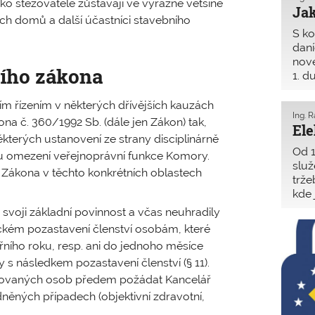
ko stěžovatelé zůstávají ve výrazné většině
Jak
ch domů a další účastníci stavebního
S ko
daní
nove
ního zákona
1. d
je d
daňo
ním řízením v některých dřívějších kauzách
Ing. 
přes
na č. 360/1992 Sb. (dále jen Zákon) tak,
Ele
pouz
terých ustanovení ze strany disciplinárně
Od 1
u omezení veřejnoprávní funkce Komory.
služ
Zákona v těchto konkrétních oblastech
trže
kde 
V so
y svoji základní povinnost a včas neuhradily
zcel
ckém pozastavení členství osobám, které
nále
ního roku, resp. ani do jednoho měsíce
s následkem pozastavení členství (§ 11).
zovaných osob předem požádat Kancelář
něných případech (objektivní zdravotní,