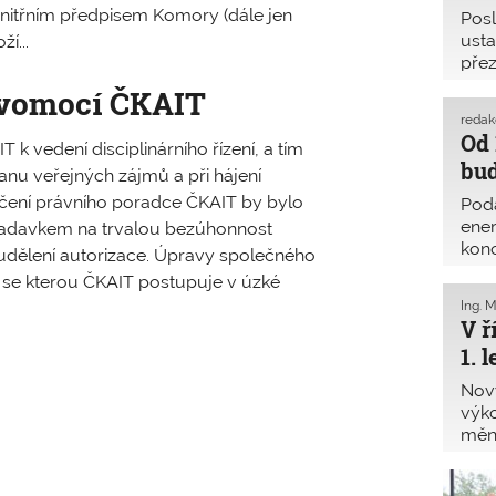
itřním předpisem Komory (dále jen
Posl
ust
í...
pře
i mo
avomocí ČKAIT
2019
reda
stan
Od 
 vedení disciplinárního řízení, a tím
průb
bu
od j
ranu veřejných zájmů a při hájení
čení právního poradce ČKAIT by bylo
Poda
ener
adavkem na trvalou bezúhonnost
konc
 udělení autorizace. Úpravy společného
2020
 se kterou ČKAIT postupuje v úzké
témě
Ing. 
pokr
V ř
vyhl
1. 
Nový
výko
měn
jmen
vyso