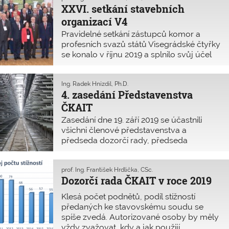
 obor a dané odvětví, nejméně v magisterském studijním
XXVI. setkání stavebních
ramu. Výši znalečného bude nově řešit zřejmě až
organizací V4
áděcí vyhláška.
Pravidelné setkání zástupců komor a
profesních svazů států Visegrádské čtyřky
se konalo v říjnu 2019 a splnilo svůj účel
pravidelné výměny informací o vývoji
profese v sousedních zemích.
Ing. Radek Hnízdil, Ph.D.
4. zasedání Představenstva
ČKAIT
Zasedání dne 19. září 2019 se účastnili
všichni členové představenstva a
předseda dozorčí rady, předseda
stavovského soudu, předseda autorizační
rady, ekonomický mandatář a ředitel
Kanceláře ČKAIT.
prof. Ing. František Hrdlička, CSc.
Dozorčí rada ČKAIT v roce 2019
Klesá počet podnětů, podíl stížností
předaných ke stavovskému soudu se
spíše zvedá. Autorizované osoby by měly
vždy zvažovat, kdy a jak použijí