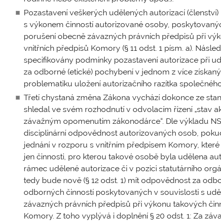
Pozastavení veškerých udělených autorizací (členství) 
s výkonem činností autorizované osoby, poskytovaných
porušení obecně závazných právních předpisů při výk
vnitřních předpisů Komory (§ 11 odst. 1 písm. a). Nás
specifikovány podmínky pozastavení autorizace při udě
za odborné (etické) pochybení v jednom z více získaný
problematiku uložení autorizačního razítka společného
Třetí chystaná změna Zákona vychází dokonce ze stan
shledal ve svém rozhodnutí v odvolacím řízení „stav a
závažným opomenutím zákonodárce“. Dle výkladu NSS
disciplinární odpovědnost autorizovaných osob, pokud 
jednání v rozporu s vnitřním předpisem Komory, kte
jen činnosti, pro kterou takové osobě byla udělena aut
rámec udělené autorizace či v pozici statutárního or
tedy bude nově (§ 12 odst. 1) mít odpovědnost za odb
odborných činností poskytovaných v souvislosti s udě
závazných právních předpisů při výkonu takových činno
Komory. Z toho vyplývá i doplnění § 20 odst. 1: Za ­z