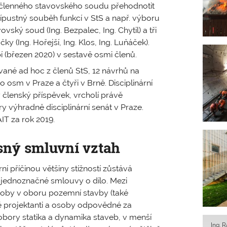
ičlenného stavovského soudu přehodnotit
řípustný souběh funkcí v StS a např. výboru
ovský soud (Ing. Bezpalec, Ing. Chytil) a tři
y (Ing. Hořejší, Ing. Klos, Ing. Luňáček).
 (březen 2020) v sestavě osmi členů.
vané ad hoc z členů StS, 12 návrhů na
o osm v Praze a čtyři v Brně. Disciplinární
 členský příspěvek, vrcholí právě
y výhradně disciplinární senát v Praze.
IT za rok 2019.
ný smluvní vztah
í příčinou většiny stížností zůstává
 jednoznačné smlouvy o dílo. Mezi
osoby v oboru pozemní stavby (také
ě projektanti a osoby odpovědné za
 obory statika a dynamika staveb, v menší
Ing. 