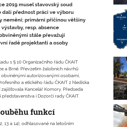
oce 2019 musel stavovský soud
 dali přednost práci ve výboru
y nemění; primární příčinou většiny
 výstavby, resp. absence
obviněnými stále převažují
vní řadě projektanti a osoby
uladu s § 10 Organizačního řádu ČKAIT
ze a Brně. Převzetím žalobních návrhů
í s obviněnými autorizovanými osobami,
rofesního a etického řádu ČKAIT z hlediska
í zajišťovala Kancelář Komory. Předseda
í představenstva i Dozorčí rady ČKAIT.
souběhu funkcí
, 13 a 14), odhlasované na letošním