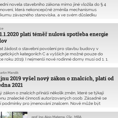
ední novela stavebního zákona mimo jiné vložila do § 4
anovení, která nekoncepčně změnila mechanismus
zkumu závazného stanoviska, a ve svém důsledku
žnost změny navazujícího rozhodnutí. MMR proto v září
 vydala stanovisko, že přezkumné řízení závazných
kce
ovisek v režimu stavebního zákona zahájit nejpozději v
1.1.2020 platí téměř nulová spotřeba energie
ěhu odvolacího řízení nebo nejpozději do jednoho roku
dov
eho vydání, podle toho, která z těchto lhůt uplyne dříve.
t žádost o stavební povolení pro stavbu budovy v
getických kategoriích C a vyšších je možné pouze do
e roku 2019. I nejmenší nové rodinné domy musí od 1. 1.
 podle zákona o hospodaření energií splnit požadavky na
ř nulovou spotřebu energie, kterou by z velké části měly
Martin Mandík
ývat obnovitelné zdroje energie (OZE). Požadavky definuje
íjnu 2019 vyšel nový zákon o znalcích, platí od
áška č. 78/2013 Sb., o energetické náročnosti budov.
ledna 2021
 zákon o znalcích přináší několik změn, které se týkají
nu znalecké činnosti autorizovaných osob. Zásadně se
í podmínky pro jmenování znalcem. Nově může být
ována pouze odborně způsobilá osoba, která získala
koškolské vzdělání odpovídajícího směru, zaměřené na
prof. Ing. Alois Materna, CSc., MBA