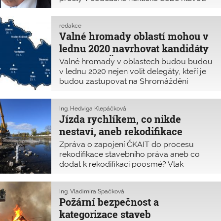
vzpomínky na události před třiceti léty. Ani
ne tak na pátek 17. listopadu 1989, ale na
redakce
týden, který následoval. Ten byl
Valné hromady oblastí mohou v
lednu 2020 navrhovat kandidáty
do orgánů ČKAIT
Valné hromady v oblastech budou budou
v lednu 2020 nejen volit delegáty, kteří je
budou zastupovat na Shromáždění
delegátů, ale mohou také navrhnout
kandidáty do orgánů ČKAIT. Shromáždění
Ing. Hedviga Klepáčková
delegátů bude 28. března 2020 volit z
Jízda rychlíkem, co nikde
řádných členů přímou a tajnou volbou 15
nestaví, aneb rekodifikace
člen
poosmé
Zpráva o zapojení ČKAIT do procesu
rekodifikace stavebního práva aneb co
dodat k rekodifikaci poosmé? Vlak
poháněný parní lokomotivou do úvahy
sice nepřichází, to bychom zanechali příliš
Ing. Vladimíra Špačková
velkou uhlíkovou stopu. Avšak
Požární bezpečnost a
připravovaná vysokorychlostní trať
kategorizace staveb
nevede jenom nížinami; v tunelech může