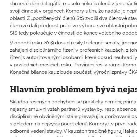
shromáždění delegátů, muselo několik členů z jedenáct
svoji činnost v orgánech Komory s tím, že nadále je nep
oblasti. Z „postižených“ členů StS zvolili dva členové stav
členové dali přednost práci ve výboru své oblastní pobočk
StS tedy pokračuje v činnosti do konce volebního období
V období roku 2019 dosud řešily tříčlenné senáty, jmeno
zahájení disciplinárního řízení v profesních kauzách, z toh
řízení s autorizovanými osobami, které dosud neuhradily
v posledních měsících roku. Provinění řeší v rámci Komor
Konečná bilance kauz bude součástí výroční zprávy ČKA
Hlavním problémem bývá nejas
Skladba řešených pochybení se prakticky nemění; primárn
nejasný smluvní vztah partnerů výstavby, resp. absence
disciplinárně obviněnými stále převažují autorizované 
s ohledem na nejvyšší počet členů Komory), v první řad
odborné vedení stavby. V kauzách tradičně figurují také