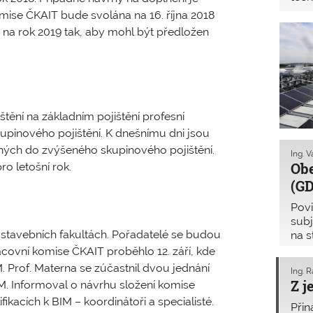
vybr
omise ČKAIT bude svolána na 16. října 2018
 na rok 2019 tak, aby mohl být předložen
tění na základním pojištění profesní
upinového pojištění. K dnešnímu dni jsou
ných do zvýšeného skupinového pojištění.
Ing. 
Obe
ro letošní rok.
(GD
Povi
subj
 stavebních fakultách. Pořadatelé se budou
na s
než 
covní komise ČKAIT proběhlo 12. září, kde
pro
M. Prof. Materna se zúčastnil dvou jednání
Ing. R
Z j
IM. Informoval o návrhu složení komise
ikacích k BIM – koordinátoři a specialisté.
Přin