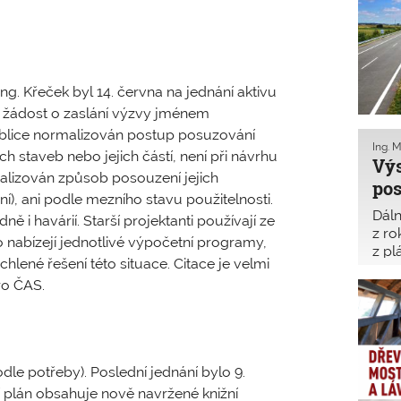
 Ing. Křeček byl 14. června na jednání aktivu
u žádost o zaslání výzvy jménem
ublice normalizován postup posuzování
Ing. 
h staveb nebo jejich částí, není při návrhu
Výs
alizován způsob posouzení jejich
pos
í), ani podle mezního stavu použitelnosti.
Dáln
ě i havárií. Starší projektanti používají ze
z ro
 nabízejí jednotlivé výpočetní programy,
z pl
hlené řešení této situace. Citace je velmi
Výst
ro ČAS.
kauz
odle potřeby). Poslední jednání bylo 9.
ní plán obsahuje nově navržené knižní