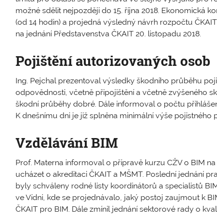
možné sdělit nejpozději do 15. října 2018. Ekonomická k
(od 14 hodin) a projedná výsledný návrh rozpočtu ČKAIT
na jednání Představenstva ČKAIT 20. listopadu 2018.
Pojištění autorizovaných osob
Ing. Pejchal prezentoval výsledky škodního průběhu pojiš
odpovědnosti, včetně připojištění a včetně zvýšeného sk
škodní průběhy dobré. Dále informoval o počtu přihláše
K dnešnímu dni je již splněna minimální výše pojistného p
Vzdělávání BIM
Prof. Materna informoval o přípravě kurzu CŽV o BIM na
ucházet o akreditaci ČKAIT a MŠMT. Poslední jednání pra
byly schváleny rodné listy koordinátorů a specialistů BI
ve Vídni, kde se projednávalo, jaký postoj zaujmout k B
ČKAIT pro BIM. Dále zmínil jednání sektorové rady o kvalif