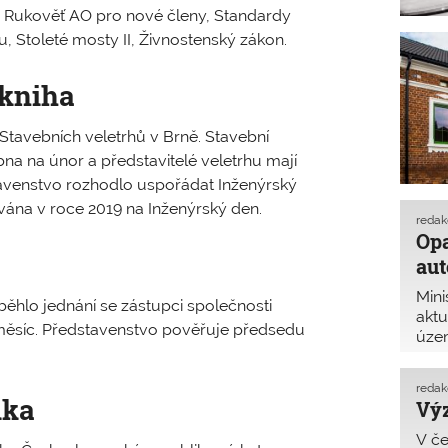
, Rukověť AO pro nové členy, Standardy
, Stoleté mosty II, Živnostenský zákon.
 kniha
Stavebních veletrhů v Brně. Stavební
na na únor a představitelé veletrhu mají
tavenstvo rozhodlo uspořádat Inženýrský
vána v roce 2019 na Inženýrský den.
reda
Op
aut
Mini
ěhlo jednání se zástupci společnosti
aktu
měsíc. Představenstvo pověřuje předsedu
úze
raz
dok
reda
ika
Vý
V če