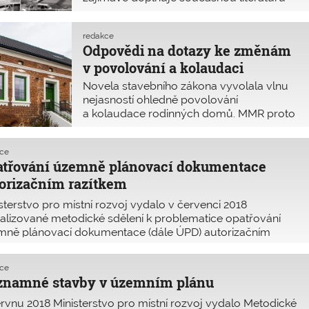
s tematikou dřevěných konstrukcí.
Publikace má poměrně široký záběr
redakce
začínající kapitolou o historickém v
Odpovědi na dotazy ke změnám
v povolování a kolaudaci
rodinných domů
Novela stavebního zákona vyvolala vlnu
nejasností ohledně povolování
a kolaudace rodinných domů. MMR proto
vydalo letos již třetí metodický pokyn,
kterým se snaží zákon vysvětlit.
kce
atřování územně plánovací dokumentace
orizačním razítkem
sterstvo pro místní rozvoj vydalo v červenci 2018
alizované metodické sdělení k problematice opatřování
mně plánovací dokumentace (dále ÚPD) autorizačním
ítkem ve vztahu k úpravám územně plánovací
umentace po společném jednání, resp. po veřejném pro
kce
znamné stavby v územním plánu
rvnu 2018 Ministerstvo pro místní rozvoj vydalo Metodické