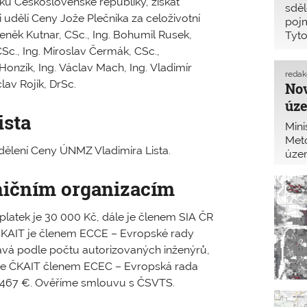
niku Československé republiky, získat
sděl
i udělí Ceny Jože Plečnika za celoživotní
pojm
Zdeněk ­Kutnar, CSc., Ing. Bohumil Rusek,
Tyto
arch
 CSc., Ing. Miroslav Čermák, CSc.,
 Honzík, Ing. Václav Mach, Ing. ­Vladimír
reda
lav ­Rojík, DrSc.
Nov
úz
ista
Mini
Met
dělení Ceny ÚNMZ Vladimíra Lista.
územ
nove
vyc
ničním organizacím
latek je 30 000 Kč, dále je členem SIA ČR
 ČKAIT je členem ECCE – Evropské rady
tává podle počtu autorizovaných inženýrů,
e je ČKAIT členem ECEC – Evropská rada
l 6467 €. Ověříme smlouvu s ČSVTS.