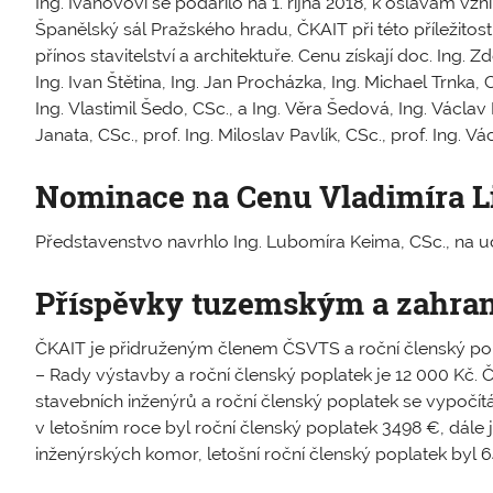
Ing. Ivanovovi se podařilo na 1. října 2018, k oslavám vz
Španělský sál Pražského hradu, ČKAIT při této příležitost
přínos stavitelství a architektuře. Cenu získají doc. Ing. 
Ing. Ivan Štětina, Ing. Jan Procházka, Ing. ­Michael Trnka,
Ing. Vlastimil Šedo, CSc., a Ing. Věra ­Šedová, Ing. Václav
Janata, CSc., prof. Ing. Miloslav Pavlík, CSc., prof. Ing. ­Vác
Nominace na Cenu Vladimíra L
Představenstvo navrhlo Ing. Lubomíra Keima, CSc., na u
Příspěvky tuzemským a zahra
ČKAIT je přidruženým členem ČSVTS a roční členský pop
– Rady výstavby a roční členský poplatek je 12 000 Kč.
stavebních inženýrů a roční členský poplatek se vypočí
v letošním roce byl roční členský poplatek 3498 €, dál
inženýrských komor, letošní roční členský poplatek by