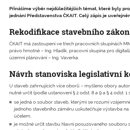
Přinášíme výběr nejdůležitějších témat, které byly p
jednání Představenstva ČKAIT. Celý zápis je uveřejně
Rekodifikace stavebního zákon
ČKAIT má zastoupení ve třech pracovních skupinách MM
právo hmotné – Ing. Hladík, pracovní skupina pro digitali
územní ­plánování – Ing. Vaverka.
Návrh stanoviska legislativní 
U staveb zahrnujících více oborů – myšleno obory autori
nutné určit (podle ustanovení § 2 odst. 8 a 9 a § 4 odst. 
se jedná o soubor staveb, kterými se rozumí vzájemně s
jednoho stavebního záměru uskutečňuje výstavba na
účelem;
je možné určit stavbu hlavní posuzovaného souboru s