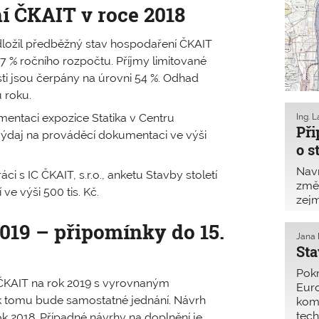
í ČKAIT v roce 2018
ložil předběžný stav hospodaření ČKAIT
67 % ročního rozpočtu. Příjmy limitované
osti jsou čerpány na úrovni 54 %. Odhad
 roku.
mentaci expozice Statika v Centru
Ing. 
Př
 výdaj na prováděcí dokumentaci ve výši
o s
Nav
i s IC ČKAIT, s.r.o., anketu Stavby století
změn
ve výši 500 tis. Kč.
zejm
jako
019 – připomínky do 15.
o st
Jana
Sta
Pokr
 ČKAIT na rok 2019 s vyrovnaným
Euro
 k tomu bude samostatné jednání. Návrh
komi
tech
ok 2018. Případné návrhy na doplnění je