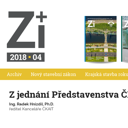
2018
04
Archiv
Nový stavební zákon
Krajská stavba rok
Z jednání Představenstva 
Ing. Radek Hnízdil, Ph.D.
ředitel Kanceláře ČKAIT