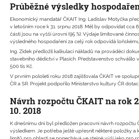
Průběžné výsledky hospodařen
Ekonomický mandatář ČKAIT Ing. Ladislav Motyčka před
v letošním roce k 31. srpnu 2018. Měl by odpovídat cca 
části jsou na vyšší úrovni (95 %). Výdaje limitované činn
výsledného hospodaření za celý rok odpovídá loňskému
Ing. Zídek předložil kalkulaci nákladů na prováděcí doku
stavebního dědictví v Plasích. Představenstvo schválilo
500 tis Kč.
V prvním pololetí roku 2018 zajišťovala ČKAIT ve spoluprác
ČR a SR. Projekt podpořilo Ministerstvo kultury ČR dotací 
Návrh rozpočtu ČKAIT na rok 2
10. 2018
K dnešnímu dni byl předložen pracovní návrh rozpočtu
výsledkem. Je potřeba ještě upřesnit některé položky a
limitů pro oblasti se ponechává ve stejné výši jako pro r