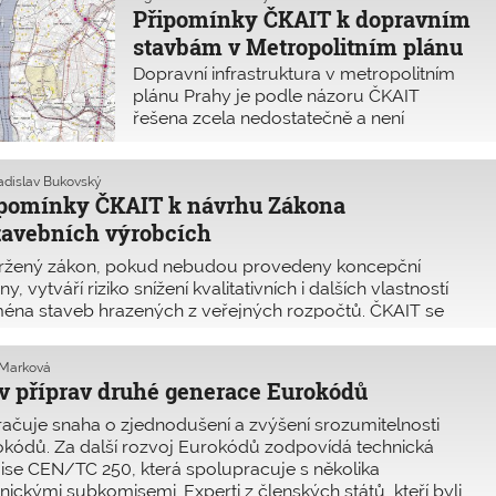
určují výškovou hladinu. Toto je ale jen
Připomínky ČKAIT k dopravním
jedna z deseti tisíců zásadních výhrad
stavbám v Metropolitním plánu
k nedostatkům Metropolitního plánu.
Dopravní infrastruktura v metropolitním
plánu Prahy je podle názoru ČKAIT
řešena zcela nedostatečně a není
založena na hodnověrných údajích.
Ladislav Bukovský
ipomínky ČKAIT k návrhu Zákona
tavebních výrobcích
ržený zákon, pokud nebudou provedeny koncepční
y, vytváří riziko snížení kvalitativních i dalších vlastností
éna staveb hrazených z veřejných rozpočtů. ČKAIT se
 připomínkové místo vyjadřovala k návrhu Zákona
avebních výrobcích a jejich použ
 Marková
v příprav druhé generace Eurokódů
ačuje snaha o zjednodušení a zvýšení srozumitelnosti
kódů. Za další rozvoj Eurokódů zodpovídá technická
se CEN/TC 250, která spolupracuje s několika
nickými subkomisemi. Experti z členských států, kteří byli