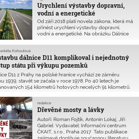
Urychlení výstavby dopravní,
vodní a energetické
infrastruktury od září 2018
Od září 2018 platí novela zákona, která má
přinést urychlení výstavby dopravní,
vodní a energetické. Na obrázku Dálnice
D11, která by urychlení výstavby opravdu
potřebovala, staví se již 40 let a je
Markéta Kohoutová
dokončena teprve ze dvou třetin
tavbu dálnice D11 komplikoval i nejednotný
tup státu při výkupu pozemků
ice D11 z Prahy na polské hranice vychází ze záměru
ku 1939, stavět se začala v roce 1978. Po 40 letech je
ánovaných 154 kilometrů hotových necelých 91 kilometrů.
avbu brzdí složitá jednání s vlastníky pozemků. Známá
a s paní Havránkovou a její s
redakce
Dřevěné mosty a lávky
Autoři: Roman Fojtík, Antonín Lokaj, Jiří
Gabriel Vydavatel: Informační centrum
ČKAIT, s.r.o., Praha 2017 Tato publikace
zajímavě doplňuje současnou literaturu