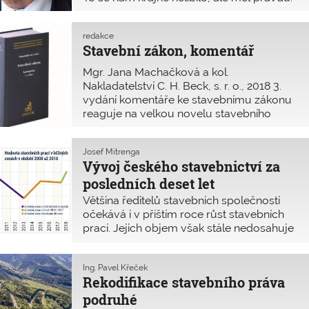
Stejně tomu bylo i o letošních
prázdninách – jsou pryč. Pro mne horko
redakce
nebylo moc dobré, trávník je zničen, snad
Stavební zákon, komentář
se vzpamatuje. Počasí nebylo příznivé pro
fyzickou práci, ale zase jsem si udělal
Mgr. Jana Machačková a kol.
několik výletů, na které bych jindy neměl
Nakladatelství C. H. Beck, s. r. o., 2018 3.
čas.Vláda reagovala na horké počasí
vydání komentáře ke stavebnímu zákonu
a hned sáhla ke zjednodušení. Rybníky do
reaguje na velkou novelu stavebního
2 hektarů hloubky 1,5 m si může na svém
zákona. Hlavním účelem komentáře je
pozemku postavit každý na základě
vysvětlit komplexně a v jednotlivých
pouhého ohlášení. No nevím, ta neustálá
Josef Mitrenga
návaznostech a souvislostech právní
chaotická rozhodnutí nemohou přinést asi
Vývoj českého stavebnictví za
úpravu na úse
nic dobrého. Jeden kolega dokonce
posledních deset let
vyslovil skeptický pohled, že přestává
Většina ředitelů stavebních společností
fungovat to, co ještě fungovalo. Stejný
očekává i v příštím roce růst stavebních
přístup se mi zdá i u rekodifikace
prací. Jejich objem však stále nedosahuje
stavebního práva. Dokonce je snaha, že
roku 2008.
zákon vytvoří skupina lobbistů, pro kterou
zákon vypracuje právní kancelář.
Ing. Pavel Křeček
Rekodifikace stavebního práva
podruhé