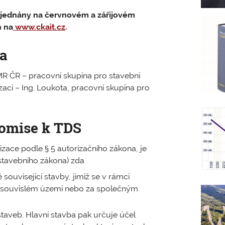
rojednány na červnovém a zářijovém
n na
www.ckait.cz
.
a
R ČR – pracovní skupina pro stavební
zaci – Ing. Loukota, pracovní skupina pro
komise k TDS
zace podle § 5 autorizačního zákona, je
1 stavebního zákona) zda
ouvisející stavby, jimiž se v rámci
 souvislém území nebo za společným
taveb. Hlavní stavba pak určuje účel