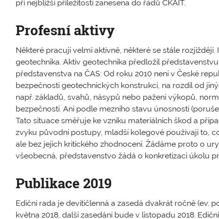
při nejbližší příležitosti zanesena do řádů ČKAIT.
Profesní aktivy
Některé pracují velmi aktivně, některé se stále rozjíždějí.
geotechnika. Aktiv geotechnika předložil představenstv
představenstva na ČAS: Od roku 2010 není v České rep
bezpečnosti geotechnických konstrukcí, na rozdíl od jinýc
např. základů, svahů, násypů nebo pažení výkopů, norm
bezpečnosti. Ani podle mezního stavu únosnosti (porušen
Tato situace směřuje ke vzniku materiálních škod a případn
zvyku původní postupy, mladší kolegové používají to, co
ale bez jejich kritického zhodnocení. Žádáme proto o uryc
všeobecná, představenstvo žádá o konkretizaci úkolu p
Publikace 2019
Ediční rada je devítičlenná a zasedá dvakrát ročně (ev. p
května 2018, další zasedání bude v ­listopadu 2018. Edič