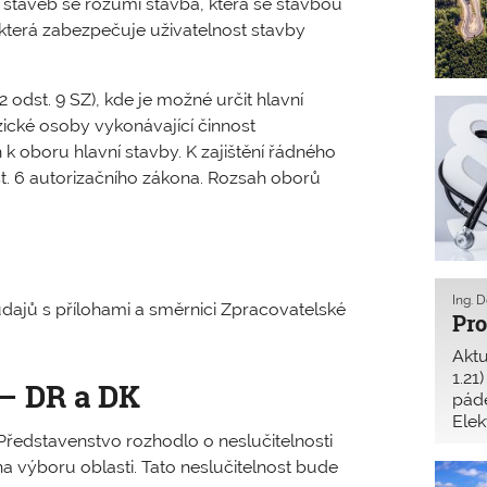
staveb se rozumí stavba, která se stavbou
která zabezpečuje uživatelnost stavby
odst. 9 SZ), kde je možné určit hlavní
fyzické osoby vykonávající činnost
 oboru hlavní stavby. K zajištění řádného
dst. 6 autorizačního zákona. Rozsah oborů
Ing. 
dajů s přílohami a směrnici Zpracovatelské
Pro
Aktu
1.21
 – DR a DK
páde
Elek
 Představenstvo rozhodlo o neslučitelnosti
komu
ena výboru oblasti. Tato neslučitelnost bude