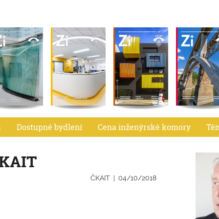
u
Dostupné bydlení
Cena inženýrské komory
Té
ČKAIT
ČKAIT
04/10/2018