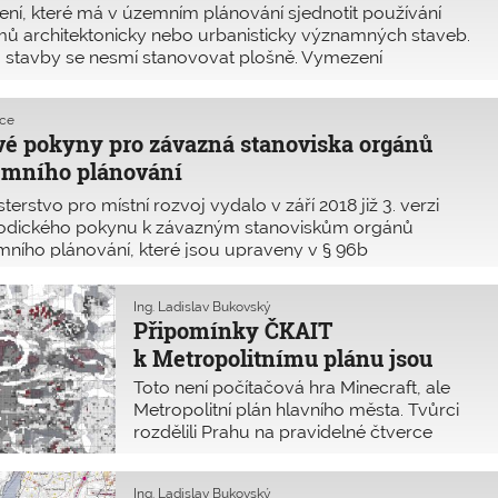
ení, které má v územním plánování sjednotit používání
ů architektonicky nebo urbanisticky významných staveb.
 stavby se nesmí stanovovat plošně. Vymezení
itektonicky nebo urbanisticky významnýc
kce
é pokyny pro závazná stanoviska orgánů
emního plánování
sterstvo pro místní rozvoj vydalo v září 2018 již 3. verzi
odického pokynu k závazným stanoviskům orgánů
ního plánování, které jsou upraveny v § 96b
lizovaného stavebního zákona. Tento nový materiál
hází z podkladů zpracovaných JUDr. Janem Marečkem
Ing. Ladislav Bukovský
Připomínky ČKAIT
k Metropolitnímu plánu jsou
zcela zásadní
Toto není počítačová hra Minecraft, ale
Metropolitní plán hlavního města. Tvůrci
rozdělili Prahu na pravidelné čtverce
o ploše jeden hektar, které sice
neodpovídají charakteru místa, ale přesto
Ing. Ladislav Bukovský