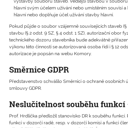
výstavby souboru staveb. Vedlejší stavbou v souboru 
hlavní svým účelem užívání nebo umístěním souvisí a 
hlavní nebo doplňuje účel užívání stavby hlavní.
Pokud půjde o soubor vzájemně souvisejících staveb (§ 2 
stavbu (§ 2 odst. 9 SZ, § 4 odst. 1 SZ), autorizační obor 
technického dozoru stavebníka bude adekvátně přiřazen k
výkonu této činnosti se autorizovaná osoba řídí i § 12 o
autorizace je popsán na webu Komory.
Směrnice GDPR
Představenstvo schválilo Směrnici o ochraně osobních ú
smlouvy GDPR.
Neslučitelnost souběhu funkcí
Prof. Hrdlička předložil stanovisko DR k souběhu funkcí.
funkcí v dozorčí radě, resp. v dozorčí komisi a funkcí čl