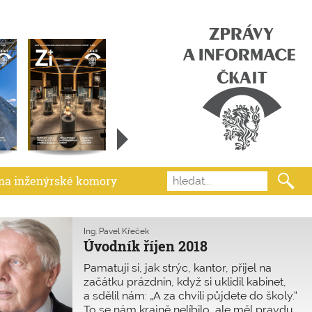
ma inženýrské komory
Ing. Pavel Křeček
Úvodník říjen 2018
Pamatuji si, jak strýc, kantor, přijel na
začátku prázdnin, když si uklidil kabinet,
a sdělil nám: „A za chvíli půjdete do školy.“
To se nám krajně nelíbilo, ale měl pravdu.