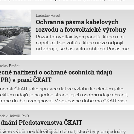
áni do projektových týmů, nyní připrav
Ladislav Havel
Ochranná pásma kabelových
rozvodů a fotovoltaické výrobny
Požár fotovoltaických panelů, které mají
napětí až tisíc voltů a které nelze odpojit
od zdroje, se hasí velmi obtížně. Přinášíme
stanovisko MPO k dotazům ČKAIT.
Václav Brožek
cné nařízení o ochraně osobních údajů
PR) v praxi ČKAIT
nností ČKAIT jako správce dat ve vztahu ke členům jako
ektům údajů je na jedné straně jejich osobní údaje chránit,
traně druhé uveřejňovat. V současné době má ČKAIT více
31 000 členů – fyzických osob – a je tak druhou největší
fesní komoro
adek Hnízdil, Ph.D.
ednání Představenstva ČKAIT
ášíme výběr nejdůležitějších témat, které byly projednány