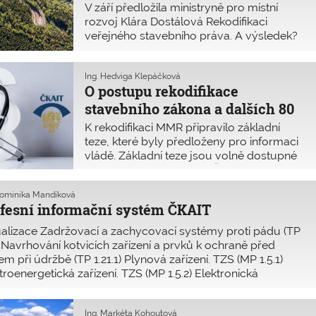
V září předložila ministryně pro místní
rozvoj Klára Dostálová Rekodifikaci
veřejného stavebního práva. A výsledek?
Vláda se pouze seznámila s informací.
Pokračování bude uveřejněno v dalším
vydání.
Ing. Hedviga Klepáčková
O postupu rekodifikace
stavebního zákona a dalších 80
předpisů
K rekodifikaci MMR připravilo základní
teze, které byly předloženy pro informaci
vládě. Základní teze jsou volně dostupné
ke stažení i na stránkách ČKAIT
www.ckait.cz/content/rekodifikace-prava.
Dominika Mandíková
Základní teze představují pouze základní
fesní informační systém ČKAIT
rámec, první východisko, neobsahu
alizace Zadržovací a zachycovací systémy proti pádu (TP
) Navrhování kotvicích zařízení a prvků k ochraně před
m při údržbě (TP 1.21.1) Plynová zařízení. TZS (MP 1.5.1)
troenergetická zařízení. TZS (MP 1.5.2) Elektronická
nikační zařízení
Ing. Markéta Kohoutová