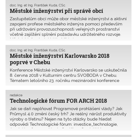
Uměleckoprůmyslové museum v Praze, 2017
doc. Ing. et Ing. František Kuda, CSc.
Městské inženýrství při správě obcí
Zastupitelům obcí může obor městské inženýrství a aktivní
zapojení profese městského inženýra pomoci především
při udržování provozuschopnosti veřejných prostranství
včetně zajištění splnění požadavku udržitelného rozvoje.
Městské inženýrství (dále MI) je i
doc. Ing. et Ing. František Kuda, CSc.
Městské inženýrství Karlovarsko 2018
poprvé v Chebu
Konference Městské inženýrství Karlovarsko se uskutečnila
8. ­června 2018 v Kulturním centru SVOBODA v Chebu.
Tématem letošního 23. ročníku mezinárodní konference
Městské inženýrství Karlovarsko 2018 byla Doprava ve
městě. Letos poprvé, kdy byla konference uspořádá
redakce
Technologické fórum FOR ARCH 2018
Jak se daří naplňovat Programové prohlášení vlády? Jak
Průmysl 4.0 změní český trh? Je reálný nárůst produktivity
výroby o třetinu? Nejen na tyto otázky bude hledat
odpovědi Technologické fórum: investice_technologie,
úvodní konference, která 18. září 2018 zahájí Me