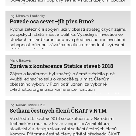
Odvětví železniční dopravy se má v nadcházejícím období
stát klíčovým z hlediska udržitelnosti ro
Ing. Miroslav Loutocký
Povede osa sever–jih přes Brno?
Rychlá železniční spojení leží v oblasti strategických zájmů
evropských států, měst a politiků. Vyžádají si investice ve
stovkách miliard korun, přípravu předinvestiční a investiční,
schopnost přijmout závažná politická rozhodnutí, vyřešení
obtížných inžen�
Marie Báčová
Zpráva z konference Statika staveb 2018
Zájem o konferenci byl značný, o čemž svědčilo plné
využití jednacího sálu o kapacitě 250 míst. Členům
oblastního výboru v Plzni patří uznání za výborně
zvládnutou organizaci konference. [caption
align="aligncenter" width="300"] Ing. Vladimír Janata, CSc.,
přednáš�
Ing. Radek Hnízdil, Ph.D.
Setkání čestných členů ČKAIT v NTM
Ve středu 16. května 2018 se uskutečnilo v Národním
technickém muzeu v Praze v expozici Architektura,
stavitelství a design slavnostní setkání čestných členů
Komory. Přítomné čestné členy přivítal předseda ČKAIT