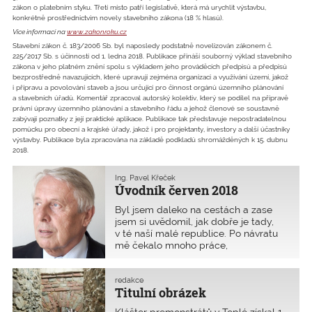
zákon o platebním styku. Třetí místo patří legislativě, která má urychlit výstavbu,
konkrétně prostřednictvím novely stavebního zákona (18 % hlasů).
Více informací na
www.zakonroku.cz
Stavební zákon č. 183/2006 Sb. byl naposledy podstatně novelizován zákonem č.
225/2017 Sb. s účinností od 1. ledna 2018. Publikace přináší souborný výklad stavebního
zákona v jeho platném znění spolu s výkladem jeho prováděcích předpisů a předpisů
bezprostředně navazujících, které upravují zejména organizaci a využívání území, jakož
i přípravu a povolování staveb a jsou určující pro činnost orgánů územního plánování
a stavebních úřadů. Komentář zpracoval autorský kolektiv, který se podílel na přípravě
právní úpravy územního plánování a stavebního řádu a jehož členové se soustavně
zabývají poznatky z její praktické aplikace. Publikace tak představuje nepostradatelnou
pomůcku pro obecní a krajské úřady, jakož i pro projektanty, investory a další účastníky
výstavby. Publikace byla zpracována na základě podkladů shromážděných k 15. dubnu
2018.
Ing. Pavel Křeček
Úvodník červen 2018
Byl jsem daleko na cestách a zase
jsem si uvědomil, jak dobře je tady,
v té naší malé republice. Po návratu
mě čekalo mnoho práce,
administrativa i zahrada, která mi
připadala jako džungle, ze které jsem
se vrátil. Malér je, že je takové sucho.
redakce
Titulní obrázek
Politika zasahuje do všeho – i do
pylové kalamity. Na Dálném východě
Klášter premonstrátů v Teplé získal 1.