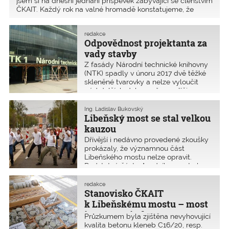
jsem si na dnešní jednání příspěvek zabývající se členstvím
ČKAIT. Každý rok na valné hromadě konstatujeme, že
účast členů je čím dál menší. Členové většinou nemají
zájem o schůzování i seminářů s
redakce
Odpovědnost projektanta za
vady stavby
Z fasády Národní technické knihovny
(NTK) spadly v únoru 2017 dvě těžké
skleněné tvarovky a nelze vyloučit
pád dalších. Jako možnou příčinu
uvádí jejich zavěšení a ukotvení na
nosné konstrukci, které je dle
Ing. Ladislav Bukovský
znaleckého posudku realizováno
Libeňský most se stal velkou
v rozporu s projektovou dokumentací.
kauzou
Zhotovitel však vadu provedení
Dřívější i nedávno provedené zkoušky
neuznává a věc směřuje k soudnímu
prokázaly, že významnou část
sporu. Provizorní plůtky a stříšky před
Libeňského mostu nelze opravit.
NTK asi zůstanou ještě dlouho.
Podstatná část původního mostu by
musela být stejně odstraněna
a zhotovena nová. Oprava původních
redakce
částí by měla mnohem menší
Stanovisko ČKAIT
trvanlivost než výstavba mostu
k Libeňskému mostu – most
nového a zároveň s mnohem vyššími
je neopravitelný
Průzkumem byla zjištěna nevyhovující
náklady na údržbu opraveného mostu.
kvalita betonu kleneb C16/20, resp.