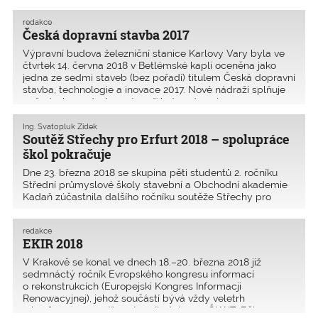
představila 469 nových a někdy
i méně známých realizací staveb
redakce
Česká dopravní stavba 2017
a projektů.
Výpravní budova železniční stanice Karlovy Vary byla ve
čtvrtek 14. června 2018 v Betlémské kapli oceněna jako
jedna ze sedmi staveb (bez pořadí) titulem Česká dopravní
stavba, technologie a inovace 2017. Nové nádraží splňuje
požadavky a nároky „vstupní“ brány do nej
Ing. Svatopluk Zídek
Soutěž Střechy pro Erfurt 2018 – spolupráce
škol pokračuje
Dne 23. března 2018 se skupina pěti studentů 2. ročníku
Střední průmyslové školy stavební a Obchodní akademie
Kadaň zúčastnila dalšího ročníku soutěže Střechy pro
Erfurt 2018. Tato soutěž probíhá ve spolupráci s IK
Thüringen na Technické vysoké škole v Erfurtu. Do
redakce
EKIR 2018
V Krakově se konal ve dnech 18.–20. března 2018 již
sedmnáctý ročník Evropského kongresu informací
o rekonstrukcích (Europejski Kongres Informacji
Renowacyjnej), jehož součástí bývá vždy veletrh
a konference, na níž vystoupil zástupce ČKAIT. Během