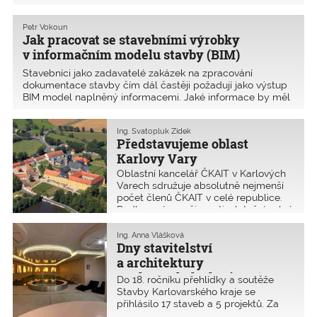
rozhledem nejen v záležitostech odborných, ale i kul
Petr Vokoun
Jak pracovat se stavebními výrobky
v informačním modelu stavby (BIM)
Stavebníci jako zadavatelé zakázek na zpracování
dokumentace stavby čím dál častěji požadují jako výstup
BIM model naplněný informacemi. Jaké informace by měl
BIM model obsahovat, proč je má obsahovat, a jak je do
modelu dostat? Oproti běžným CAD systémům je
Ing. Svatopluk Zídek
projektový BIM
Představujeme oblast
Karlovy Vary
Oblastní kancelář ČKAIT v Karlových
Varech sdružuje absolutně nejmenší
počet členů ČKAIT v celé republice.
Podle zprávy o činnosti z letošní valné
hromady měla celkem pouhých 886
členů (pro porovnání Praha: 9883,
Ing. Anna Vlášková
Brno: 4473).
Dny stavitelství
a architektury
Karlovarského kraje 2018
Do 18. ročníku přehlídky a soutěže
Stavby Karlovarského kraje se
přihlásilo 17 staveb a 5 projektů. Za
uplynulých sedmnáct let přehlídka