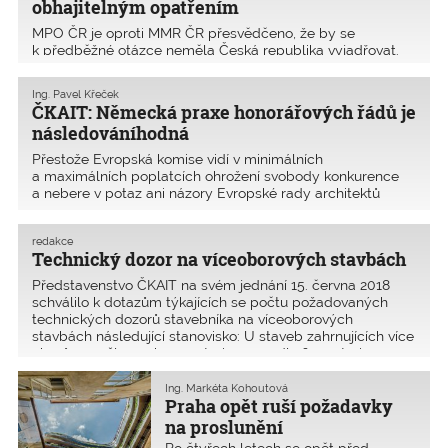
obhajitelným opatřením
MPO ČR je oproti MMR ČR přesvědčeno, že by se
k předběžné otázce neměla Česká republika vyjadřovat.
MPO se jako gestor předběžné otázky ve věci C-137/18
Hapeg Dresden a směrnice 2006/123/ES o službách na
Ing. Pavel Křeček
vnitřním trhu kloní k restriktivnímu výkladu čl. 15 odst. 3 s
ČKAIT: Německá praxe honorářových řádů je
následováníhodná
Přestože Evropská komise vidí v minimálních
a maximálních poplatcích ohrožení svobody konkurence
a nebere v potaz ani názory Evropské rady architektů
(ACE), že minimální sazby HOAI nepředstavují ve
skutečnosti žádnou překážku na trhu ani pro architekty
redakce
a inženýry ze z
Technický dozor na víceoborových stavbách
Představenstvo ČKAIT na svém jednání 15. června 2018
schválilo k dotazům týkajících se počtu požadovaných
technických dozorů stavebníka na víceoborových
stavbách následující stanovisko: U staveb zahrnujících více
oborů – myšleno obory autorizace podle § 5 autoriza
Ing. Markéta Kohoutová
Praha opět ruší požadavky
na proslunění
Po čtyřech letech se opět před