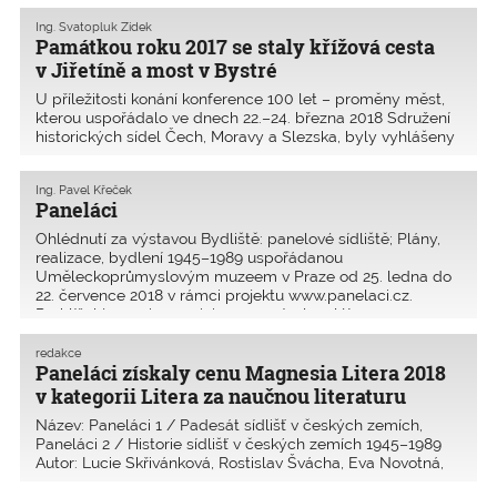
konference měli posluch
Ing. Svatopluk Zídek
Památkou roku 2017 se staly křížová cesta
v Jiřetíně a most v Bystré
U příležitosti konání konference 100 let – proměny měst,
kterou uspořádalo ve dnech 22.–24. března 2018 Sdružení
historických sídel Čech, Moravy a Slezska, byly vyhlášeny
výsledky soutěže Památka roku 2017. Celkem se do
soutěže přihlásilo 37 objektů. Již v páte
Ing. Pavel Křeček
Paneláci
Ohlédnutí za výstavou Bydliště: panelové sídliště; Plány,
realizace, bydlení 1945–1989 uspořádanou
Uměleckoprůmyslovým muzeem v Praze od 25. ledna do
22. července 2018 v rámci projektu www.panelaci.cz.
Prohlížel jsem si expozici a vzpomínal na léta
v Projektovém ústavu
redakce
Paneláci získaly cenu Magnesia Litera 2018
v kategorii Litera za naučnou literaturu
Název: Paneláci 1 / Padesát sídlišť v českých zemích,
Paneláci 2 / Historie sídlišť v českých zemích 1945–1989
Autor: Lucie Skřivánková, Rostislav Švácha, Eva Novotná,
Karolina Jirkalová Grafika: Štěpán Malovec Vydavatel: