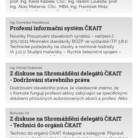
prof. Ing. Karel Kabele, CSc.; Ing. Radim Loukota; prof.
Ing. Alois Materna, CSc., MBA; Ing. František Mráz;
Ing. Jindřich Pater; Ing. Pavel Pejchal, CSc.; Ing.
Ing. Dominika Mandíková
Profesní informační systém ČKAIT
Novinky Posuzování stavebních výrobků – nařízení č.
305/2011 Minimální standardy BOZP ve výstavbě (TP 3.8.1)
Technické požadavky na stavby a normové hodnoty
(A 3.11.1) Studijní materiály – Rychlá železniční spojení –
Inženýrský den 2018 Studijní materiály
Ing. Michal Drahorád
Z diskuse na Shromáždění delegátů ČKAIT
- Dodržování stavebního práva
Dodržování stavebního práva Je všeobecně známo, že
v Komoře fungují profesní aktivy zabývající se specifickými
otázkami příslušných autorizovaných oborů a profesí. Aktiv
statika se už od svého vzniku zabývá především kvalitou
navrhování, schvalování, provádění
Bohuslav Šír
Z diskuse na Shromáždění delegátů ČKAIT
- Technici do orgánů ČKAIT
Technici do orgánů ČKAIT Kolegové a kolegyně. Připravil