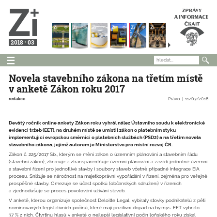
2018
03
Novela stavebního zákona na třetím místě
v anketě Zákon roku 2017
redakce
Právo
11/07/2018
Devátý ročník online ankety Zákon roku vyhrál nález Ústavního soudu k elektronické
evidenci tržeb (EET), na druhém místě se umístil zákon o platebním styku
implementující evropskou směrnici o platebních službách (PSD2) a na třetím novela
stavebního zákona, jejímž autorem je Ministerstvo pro místní rozvoj ČR.
Zákon č. 225/2017 Sb., kterým se mění zákon o územním plánování a stavebním řádu
(stavební zákon), zkracuje a ztransparentňuje územní plánování a zavádí jednotné územní
a stavební řízení pro jednotlivé stavby i soubory staveb včetně případné integrace EIA
procesu. Snižuje se náročnost na majetkoprávní vypořádání v řízení, zejména pro veřejně
prospěšné stavby. Omezuje se účast spolků (občanských sdružení) v řízeních
a zjednodušuje se proces povolování užívání staveb.
V anketě, kterou organizuje společnost Deloitte Legal, vybíraly stovky podnikatelů z pěti
nominovaných legislativních počinů, které mají pozitivní dopad na byznys. EET vybralo
37 % z nich. Čtvrtinu hlasů v anketě o nejlepší legislativní počin loňského roku získal