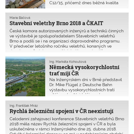
C12/15, přičemž dnes běžná kvalita
betonu nosných částí mostů je
minimálně C 30/37, tedy dva a půl
krát vyšší. Klenby nejsou vyztuženy.
Marie Báčová
Stavební veletrhy Brno 2018 a ČKAIT
Česká komora autorizovaných inženýrů a techniků činných
ve výstavbě je spolupořadatelem Stavebních veletrhů
Brno a podílí se i na organizaci doprovodného programu.
V předvečer letošního ročníku veletrhů, konaných ve
dnech 24.–28. ­dubna, uspořádala Komora tradičn
Ing. Markéta Kohoutová
Německá vysokorychlostní
trať míjí ČR
Na Inženýrském dni v Brně představil
Dr. Mike Flügel z Deutsche Bahn
výstavbu vysokorychlostních tratí
v Německu. Nejdelší most na
vysokorychlostní trati vede nad
údolím Saale-Elter a měří 8600 m.
Ing. František Mráz
Rychlá železniční spojení v ČR neexistují
Celodenní zahajovací konference Stavebních veletrhů Brno
2018 měla název Rychlá železniční spojení v ČR a byla
uskutečněna v rámci Inženýrského dne 25. dubna 2018.