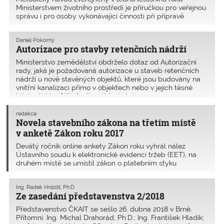
Ministerstvem životního prostředí je příručkou pro veřejnou
správu i pro osoby vykonávající činnosti při přípravě
a provedení stavby. Stanovuje, jakým způsobem se dá
v rámci výstavby a odstraňování staveb ovlivni
Daniel Pokorný
Autorizace pro stavby retenčních nádrží
Ministerstvo zemědělství obdrželo dotaz od Autorizační
rady, jaká je požadovaná autorizace u staveb retenčních
nádrží u nově stavěných objektů, které jsou budovány na
vnitřní kanalizaci přímo v objektech nebo v jejich těsné
blízkosti. Ve většině případů byly tyt
redakce
Novela stavebního zákona na třetím místě
v anketě Zákon roku 2017
Devátý ročník online ankety Zákon roku vyhrál nález
Ústavního soudu k elektronické evidenci tržeb (EET), na
druhém místě se umístil zákon o platebním styku
implementující evropskou směrnici o platebních službách
(PSD2) a na třetím novela stavebního zákona, jejímž aut
Ing. Radek Hnízdil, Ph.D.
Ze zasedání představenstva 2/2018
Představenstvo ČKAIT se sešlo 26. dubna 2018 v Brně.
Přítomni: Ing. Michal Drahorád, Ph.D.; Ing. František Hladík;