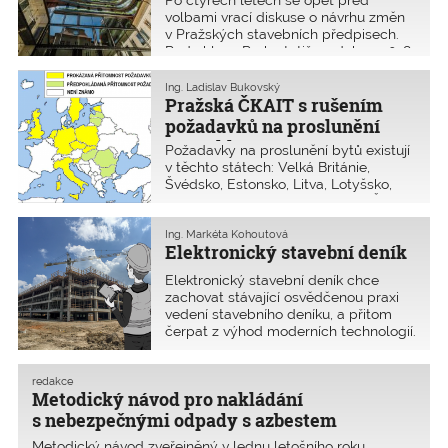
volbami vrací diskuse o návrhu změn
v Pražských stavebních předpisech.
Rada hl. m. Prahy totiž 17. dubna 2018
odsouhlasila návrh na zrušení
požadavků na proslunění.
Ing. Ladislav Bukovský
Pražská ČKAIT s rušením
požadavků na proslunění
nesouhlasí
Požadavky na proslunění bytů existují
v těchto státech: Velká Británie,
Švédsko, Estonsko, Litva, Lotyšsko,
Polsko, Nizozemsko, Německo, Česká
republika, Slovensko, Maďarsko,
Rumunsko, Bulharsko, Slovinsko
Ing. Markéta Kohoutová
Elektronický stavební deník
a Itálie
Elektronický stavební deník chce
zachovat stávající osvědčenou praxi
vedení stavebního deníku, a přitom
čerpat z výhod moderních technologií.
Je však otázkou, jak se na používání
elektronického stavebního deníku dívá
současný právní systém. Přinášíme
redakce
Metodický návod pro nakládání
názor Ministerstva pro místní rozvoj.
s nebezpečnými odpady s azbestem
Metodický návod zveřejněný v lednu letošního roku