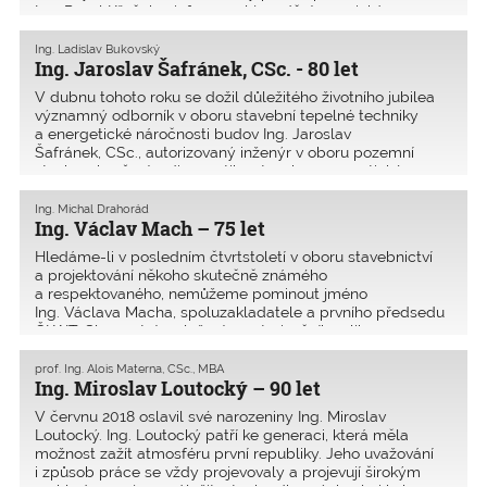
Ing. Pavel Křeček a informoval je o dění a novinká
Ing. Ladislav Bukovský
Ing. Jaroslav Šafránek, CSc. - 80 let
V dubnu tohoto roku se dožil důležitého životního jubilea
významný odborník v oboru stavební tepelné techniky
a energetické náročnosti budov Ing. Jaroslav
Šafránek, CSc., autorizovaný inženýr v oboru pozemní
stavby, zkoušení a diagnostika staveb a energetické
auditorst
Ing. Michal Drahorád
Ing. Václav Mach – 75 let
Hledáme-li v posledním čtvrtstoletí v oboru stavebnictví
a projektování někoho skutečně známého
a respektovaného, nemůžeme pominout jméno
Ing. Václava Macha, spoluzakladatele a prvního předsedu
ČKAIT. Slavnostním složením autorizačního slibu 25.
listopadu 1992 se Vác
prof. Ing. Alois Materna, CSc., MBA
Ing. Miroslav Loutocký – 90 let
V červnu 2018 oslavil své narozeniny Ing. Miroslav
Loutocký. Ing. Loutocký patří ke generaci, která měla
možnost zažít atmosféru první republiky. Jeho uvažování
i způsob práce se vždy projevovaly a projevují širokým