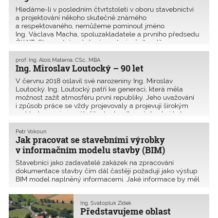
Hledáme-li v posledním čtvrtstoletí v oboru stavebnictví
a projektování někoho skutečně známého
a respektovaného, nemůžeme pominout jméno
Ing. Václava Macha, spoluzakladatele a prvního předsedu
ČKAIT. Slavnostním složením autorizačního slibu 25.
listopadu 1992 se Vác
prof. Ing. Alois Materna, CSc., MBA
Ing. Miroslav Loutocký – 90 let
V červnu 2018 oslavil své narozeniny Ing. Miroslav
Loutocký. Ing. Loutocký patří ke generaci, která měla
možnost zažít atmosféru první republiky. Jeho uvažování
i způsob práce se vždy projevovaly a projevují širokým
rozhledem nejen v záležitostech odborných, ale i kul
Petr Vokoun
Jak pracovat se stavebními výrobky
v informačním modelu stavby (BIM)
Stavebníci jako zadavatelé zakázek na zpracování
dokumentace stavby čím dál častěji požadují jako výstup
BIM model naplněný informacemi. Jaké informace by měl
BIM model obsahovat, proč je má obsahovat, a jak je do
modelu dostat? Oproti běžným CAD systémům je
Ing. Svatopluk Zídek
projektový BIM
Představujeme oblast