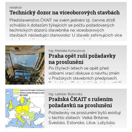
skutečnosti žádnou překážku na trhu ani pro architekty
redakce
a inženýry ze z
Technický dozor na víceoborových stavbách
Představenstvo ČKAIT na svém jednání 15. června 2018
schválilo k dotazům týkajících se počtu požadovaných
technických dozorů stavebníka na víceoborových
stavbách následující stanovisko: U staveb zahrnujících více
oborů – myšleno obory autorizace podle § 5 autoriza
Ing. Markéta Kohoutová
Praha opět ruší požadavky
na proslunění
Po čtyřech letech se opět před
volbami vrací diskuse o návrhu změn
v Pražských stavebních předpisech.
Rada hl. m. Prahy totiž 17. dubna 2018
odsouhlasila návrh na zrušení
požadavků na proslunění.
Ing. Ladislav Bukovský
Pražská ČKAIT s rušením
požadavků na proslunění
nesouhlasí
Požadavky na proslunění bytů existují
v těchto státech: Velká Británie,
Švédsko, Estonsko, Litva, Lotyšsko,
Polsko, Nizozemsko, Německo, Česká