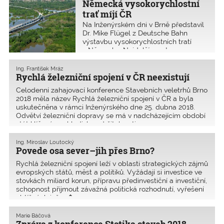
Německá vysokorychlostní
trať míjí ČR
Na Inženýrském dni v Brně představil
Dr. Mike Flügel z Deutsche Bahn
výstavbu vysokorychlostních tratí
v Německu. Nejdelší most na
vysokorychlostní trati vede nad
údolím Saale-Elter a měří 8600 m.
Ing. František Mráz
Rychlá železniční spojení v ČR neexistují
Celodenní zahajovací konference Stavebních veletrhů Brno
2018 měla název Rychlá železniční spojení v ČR a byla
uskutečněna v rámci Inženýrského dne 25. dubna 2018.
Odvětví železniční dopravy se má v nadcházejícím období
stát klíčovým z hlediska udržitelnosti ro
Ing. Miroslav Loutocký
Povede osa sever–jih přes Brno?
Rychlá železniční spojení leží v oblasti strategických zájmů
evropských států, měst a politiků. Vyžádají si investice ve
stovkách miliard korun, přípravu předinvestiční a investiční,
schopnost přijmout závažná politická rozhodnutí, vyřešení
obtížných inžen�
Marie Báčová