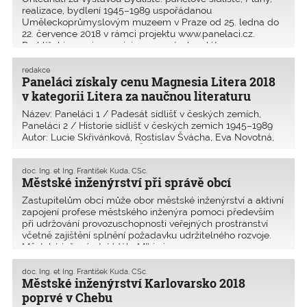
realizace, bydlení 1945–1989 uspořádanou
Uměleckoprůmyslovým muzeem v Praze od 25. ledna do
22. července 2018 v rámci projektu www.panelaci.cz.
Prohlížel jsem si expozici a vzpomínal na léta
v Projektovém ústavu
redakce
Paneláci získaly cenu Magnesia Litera 2018
v kategorii Litera za naučnou literaturu
Název: Paneláci 1 / Padesát sídlišť v českých zemích,
Paneláci 2 / Historie sídlišť v českých zemích 1945–1989
Autor: Lucie Skřivánková, Rostislav Švácha, Eva Novotná,
Karolina Jirkalová Grafika: Štěpán Malovec Vydavatel:
Uměleckoprůmyslové museum v Praze, 2017
doc. Ing. et Ing. František Kuda, CSc.
Městské inženýrství při správě obcí
Zastupitelům obcí může obor městské inženýrství a aktivní
zapojení profese městského inženýra pomoci především
při udržování provozuschopnosti veřejných prostranství
včetně zajištění splnění požadavku udržitelného rozvoje.
Městské inženýrství (dále MI) je i
doc. Ing. et Ing. František Kuda, CSc.
Městské inženýrství Karlovarsko 2018
poprvé v Chebu