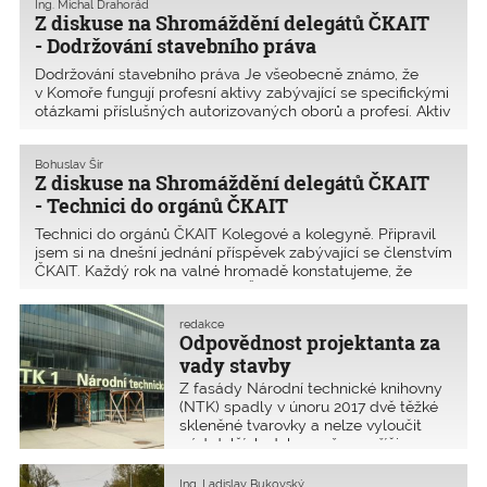
Ing. Michal Drahorád
Z diskuse na Shromáždění delegátů ČKAIT
- Dodržování stavebního práva
Dodržování stavebního práva Je všeobecně známo, že
v Komoře fungují profesní aktivy zabývající se specifickými
otázkami příslušných autorizovaných oborů a profesí. Aktiv
statika se už od svého vzniku zabývá především kvalitou
navrhování, schvalování, provádění
Bohuslav Šír
Z diskuse na Shromáždění delegátů ČKAIT
- Technici do orgánů ČKAIT
Technici do orgánů ČKAIT Kolegové a kolegyně. Připravil
jsem si na dnešní jednání příspěvek zabývající se členstvím
ČKAIT. Každý rok na valné hromadě konstatujeme, že
účast členů je čím dál menší. Členové většinou nemají
zájem o schůzování i seminářů s
redakce
Odpovědnost projektanta za
vady stavby
Z fasády Národní technické knihovny
(NTK) spadly v únoru 2017 dvě těžké
skleněné tvarovky a nelze vyloučit
pád dalších. Jako možnou příčinu
uvádí jejich zavěšení a ukotvení na
nosné konstrukci, které je dle
Ing. Ladislav Bukovský