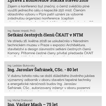
Zpráva z konference Statika staveb 2018
Zájem o konferenci byl značný, o čemž svědčilo plné
využití jednacího sálu o kapacitě 250 míst. Členům
oblastního výboru v Plzni patří uznání za výborně
zvládnutou organizaci konference. [caption
align="aligncenter" width="300"] Ing. Vladimír Janata, CSc.,
přednáš�
Ing. Radek Hnízdil, Ph.D.
Setkání čestných členů ČKAIT v NTM
Ve středu 16. května 2018 se uskutečnilo v Národním
technickém muzeu v Praze v expozici Architektura,
stavitelství a design slavnostní setkání čestných členů
Komory. Přítomné čestné členy přivítal předseda ČKAIT
Ing. Pavel Křeček a informoval je o dění a novinká
Ing. Ladislav Bukovský
Ing. Jaroslav Šafránek, CSc. - 80 let
V dubnu tohoto roku se dožil důležitého životního jubilea
významný odborník v oboru stavební tepelné techniky
a energetické náročnosti budov Ing. Jaroslav
Šafránek, CSc., autorizovaný inženýr v oboru pozemní
stavby, zkoušení a diagnostika staveb a energetické
auditorst
Ing. Michal Drahorád
Ing. Václav Mach – 75 let