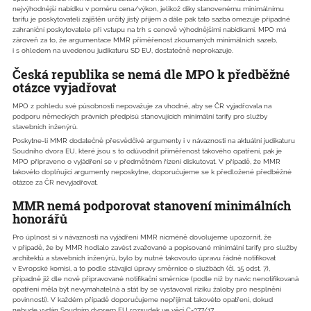
nejvýhodnější nabídku v poměru cena/výkon, jelikož díky stanovenému minimálnímu
tarifu je poskytovateli zajištěn určitý jistý příjem a dále pak tato sazba omezuje případné
zahraniční poskytovatele při vstupu na trh s cenově výhodnějšími nabídkami. MPO má
zároveň za to, že argumentace MMR přiměřenost zkoumaných minimálních sazeb,
i s ohledem na uvedenou judikaturu SD EU, dostatečně neprokazuje.
Česká republika se nemá dle MPO k předběžné
otázce vyjadřovat
MPO z pohledu své působnosti nepovažuje za vhodné, aby se ČR vyjadřovala na
podporu německých právních předpisů stanovujících minimální tarify pro služby
stavebních inženýrů.
Poskytne-li MMR dodatečně přesvědčivé argumenty i v návaznosti na aktuální judikaturu
Soudního dvora EU, které jsou s to odůvodnit přiměřenost takového opatření, pak je
MPO připraveno o vyjádření se v předmětném řízení diskutovat. V případě, že MMR
takovéto doplňující argumenty neposkytne, doporučujeme se k předložené předběžné
otázce za ČR nevyjadřovat.
MMR nemá podporovat stanovení minimálních
honorářů
Pro úplnost si v návaznosti na vyjádření MMR nicméně dovolujeme upozornit, že
v případě, že by MMR hodlalo zavést zvažované a popisované minimální tarify pro služby
architektů a stavebních inženýrů, bylo by nutné takovouto úpravu řádně notifikovat
v Evropské komisi, a to podle stávající úpravy směrnice o službách (čl. 15 odst. 7),
případně již dle nově připravované notifikační směrnice (podle níž by navíc nenotifikovaná
opatření měla být nevymahatelná a stát by se vystavoval riziku žaloby pro nesplnění
povinnosti). V každém případě doporučujeme nepřijímat takovéto opatření, dokud
nebude vydán Soudním dvorem EU rozsudek ve věci C-377/17.