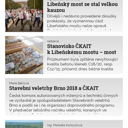
znaleckého posudku realizováno
Libeňský most se stal velkou
v rozporu s projektovou dokumentací.
kauzou
Zhotovitel však vadu provedení
Dřívější i nedávno provedené zkoušky
neuznává a věc směřuje k soudnímu
prokázaly, že významnou část
sporu. Provizorní plůtky a stříšky před
Libeňského mostu nelze opravit.
NTK asi zůstanou ještě dlouho.
Podstatná část původního mostu by
musela být stejně odstraněna
a zhotovena nová. Oprava původních
redakce
částí by měla mnohem menší
Stanovisko ČKAIT
trvanlivost než výstavba mostu
k Libeňskému mostu – most
nového a zároveň s mnohem vyššími
je neopravitelný
Průzkumem byla zjištěna nevyhovující
náklady na údržbu opraveného mostu.
kvalita betonu kleneb C16/20, resp.
C12/15, přičemž dnes běžná kvalita
betonu nosných částí mostů je
minimálně C 30/37, tedy dva a půl
krát vyšší. Klenby nejsou vyztuženy.
Marie Báčová
Stavební veletrhy Brno 2018 a ČKAIT
Česká komora autorizovaných inženýrů a techniků činných
ve výstavbě je spolupořadatelem Stavebních veletrhů
Brno a podílí se i na organizaci doprovodného programu.
V předvečer letošního ročníku veletrhů, konaných ve
dnech 24.–28. ­dubna, uspořádala Komora tradičn
Ing. Markéta Kohoutová