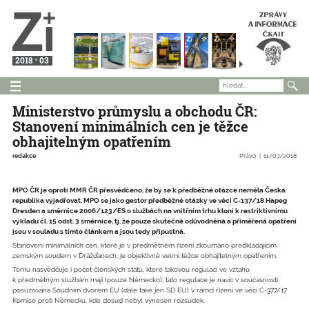
2018
03
Ministerstvo průmyslu a obchodu ČR:
Stanovení minimálních cen je těžce
obhajitelným opatřením
redakce
Právo
11/07/2018
MPO ČR je oproti MMR ČR přesvědčeno, že by se k předběžné otázce neměla Česká
republika vyjadřovat. MPO se jako gestor předběžné otázky ve věci C-137/18 Hapeg
Dresden a směrnice 2006/123/ES o službách na vnitřním trhu kloní k restriktivnímu
výkladu čl. 15 odst. 3 směrnice, tj. že pouze skutečně odůvodněná a přiměřená opatření
jsou v souladu s tímto článkem a jsou tedy přípustná.
Stanovení minimálních cen, které je v předmětném řízení zkoumáno předkládajícím
zemským soudem v Drážďanech, je objektivně velmi těžce obhajitelným opatřením.
Tomu nasvědčuje i počet členských států, které takovou regulaci ve vztahu
k předmětným službám mají (pouze Německo), tato regulace je navíc v současnosti
posuzována Soudním dvorem EU (dále také jen SD EU) v rámci řízení ve věci C-377/17
Komise proti Německu, kde dosud nebyl vynesen rozsudek.