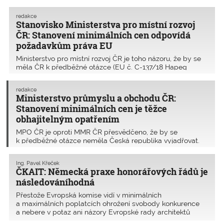
úvod. Vždy mne mrzí, když Česká
směrnicí o službách a podala
republika, směřující díky obyčejným
Soudnímu dvoru EU k posouzení
redakce
lidem vzhůru, je sražena na kolena
Stanovisko Ministerstva pro místní rozvoj
předběžnou otázku. Ministerstvo pro
buranstvím či nafoukaností. Jak máme
místní rozvoj ČR a profesní organizace
ČR: Stanovení minimálních cen odpovídá
dosáhnout konsensu mezi sebou, když
ČKAIT a ČKA podpořily existenci
požadavkům práva EU
se jeden politik přetlačuje s jinými
závazných honorářů. Ministerstvo
jenom pro svůj osobní prospěch?
Ministerstvo pro místní rozvoj ČR je toho názoru, že by se
průmyslu a obchodu jejich existenci
měla ČR k předběžné otázce (EU č. C-137/18 Hapeg
naopak zpochybnilo.
Dresden) vyjádřit. MMR může prohlášení vydat, neboť se
týká vnitrostátní úpravy odměn pro architekty a inženýry,
redakce
které má v gesci. V souvislosti s touto pr
Ministerstvo průmyslu a obchodu ČR:
Stanovení minimálních cen je těžce
obhajitelným opatřením
MPO ČR je oproti MMR ČR přesvědčeno, že by se
k předběžné otázce neměla Česká republika vyjadřovat.
MPO se jako gestor předběžné otázky ve věci C-137/18
Hapeg Dresden a směrnice 2006/123/ES o službách na
Ing. Pavel Křeček
vnitřním trhu kloní k restriktivnímu výkladu čl. 15 odst. 3 s
ČKAIT: Německá praxe honorářových řádů je
následováníhodná
Přestože Evropská komise vidí v minimálních
a maximálních poplatcích ohrožení svobody konkurence
a nebere v potaz ani názory Evropské rady architektů
(ACE), že minimální sazby HOAI nepředstavují ve