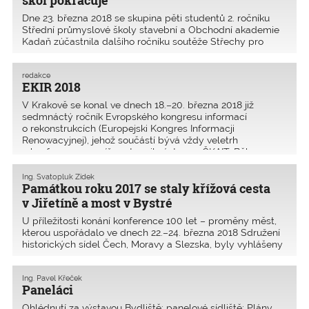
škol pokračuje
Dne 23. března 2018 se skupina pěti studentů 2. ročníku
Střední průmyslové školy stavební a Obchodní akademie
Kadaň zúčastnila dalšího ročníku soutěže Střechy pro
Erfurt 2018. Tato soutěž probíhá ve spolupráci s IK
Thüringen na Technické vysoké škole v Erfurtu. Do
redakce
EKIR 2018
V Krakově se konal ve dnech 18.–20. března 2018 již
sedmnáctý ročník Evropského kongresu informací
o rekonstrukcích (Europejski Kongres Informacji
Renowacyjnej), jehož součástí bývá vždy veletrh
a konference, na níž vystoupil zástupce ČKAIT. Během
konference měli posluch
Ing. Svatopluk Zídek
Památkou roku 2017 se staly křížová cesta
v Jiřetíně a most v Bystré
U příležitosti konání konference 100 let – proměny měst,
kterou uspořádalo ve dnech 22.–24. března 2018 Sdružení
historických sídel Čech, Moravy a Slezska, byly vyhlášeny
výsledky soutěže Památka roku 2017. Celkem se do
soutěže přihlásilo 37 objektů. Již v páte
Ing. Pavel Křeček
Paneláci
Ohlédnutí za výstavou Bydliště: panelové sídliště; Plány,