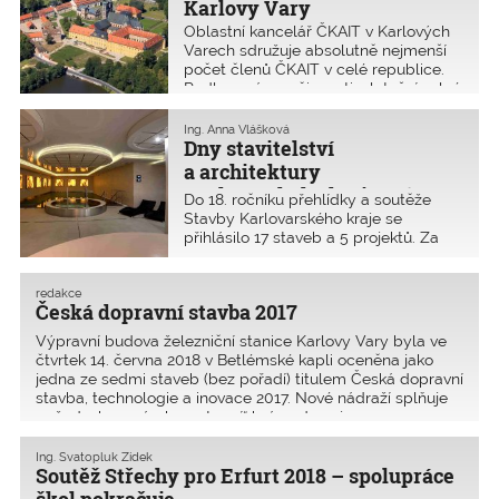
Karlovy Vary
Oblastní kancelář ČKAIT v Karlových
Varech sdružuje absolutně nejmenší
počet členů ČKAIT v celé republice.
Podle zprávy o činnosti z letošní valné
hromady měla celkem pouhých 886
členů (pro porovnání Praha: 9883,
Ing. Anna Vlášková
Brno: 4473).
Dny stavitelství
a architektury
Karlovarského kraje 2018
Do 18. ročníku přehlídky a soutěže
Stavby Karlovarského kraje se
přihlásilo 17 staveb a 5 projektů. Za
uplynulých sedmnáct let přehlídka
představila 469 nových a někdy
i méně známých realizací staveb
redakce
Česká dopravní stavba 2017
a projektů.
Výpravní budova železniční stanice Karlovy Vary byla ve
čtvrtek 14. června 2018 v Betlémské kapli oceněna jako
jedna ze sedmi staveb (bez pořadí) titulem Česká dopravní
stavba, technologie a inovace 2017. Nové nádraží splňuje
požadavky a nároky „vstupní“ brány do nej
Ing. Svatopluk Zídek
Soutěž Střechy pro Erfurt 2018 – spolupráce