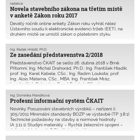
redakce
Novela stavebního zákona na třetím místě
v anketě Zákon roku 2017
Devátý ročník online ankety Zákon roku vyhrál nález
Ústavního soudu k elektronické evidenci tržeb (EET), na
druhém místě se umístil zákon o platebním styku
implementující evropskou směrnici o platebních službách
(PSD2) a na třetím novela stavebního zákona, jejímž aut
Ing. Radek Hnízdil, Ph.D.
Ze zasedání představenstva 2/2018
Představenstvo ČKAIT se sešlo 26. dubna 2018 v Brně.
Přítomni: Ing. Michal Drahorád, Ph.D.; Ing. František Hladík;
prof. Ing. Karel Kabele, CSc.; Ing. Radim Loukota; prof.
Ing. Alois Materna, CSc., MBA; Ing. František Mráz;
Ing. Jindřich Pater; Ing. Pavel Pejchal, CSc.; Ing.
Ing. Dominika Mandíková
Profesní informační systém ČKAIT
Novinky Posuzování stavebních výrobků – nařízení č.
305/2011 Minimální standardy BOZP ve výstavbě (TP 3.8.1)
Technické požadavky na stavby a normové hodnoty
(A 3.11.1) Studijní materiály – Rychlá železniční spojení –
Inženýrský den 2018 Studijní materiály