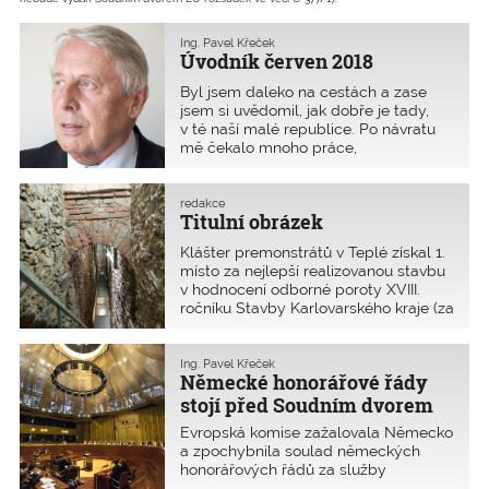
Ing. Pavel Křeček
Úvodník červen 2018
Byl jsem daleko na cestách a zase
jsem si uvědomil, jak dobře je tady,
v té naší malé republice. Po návratu
mě čekalo mnoho práce,
administrativa i zahrada, která mi
připadala jako džungle, ze které jsem
se vrátil. Malér je, že je takové sucho.
redakce
Titulní obrázek
Politika zasahuje do všeho – i do
pylové kalamity. Na Dálném východě
Klášter premonstrátů v Teplé získal 1.
se mě ptal místní obchodník, proč se
místo za nejlepší realizovanou stavbu
náš vysoký funkcionář neporadí, když
v hodnocení odborné poroty XVIII.
jede na návštěvu do cizí země, jaký
ročníku Stavby Karlovarského kraje (za
dar věnovat hostiteli. Ten náš
rok 2016). Byl založen kolem roku 1193
představitel prý jako dar vezl boty,
českým šlechticem Hroznatou. Jeho
s reminiscencí na obuvnickou velmoc
dnešní podobu výrazně ovlivnila
Ing. Pavel Křeček
se značkou Baťa. Jenomže dát boty
Německé honorářové řády
barokní přestavba,
komukoliv v této oblasti znamená
stojí před Soudním dvorem
obrovskou urážku. Hledal jsem k tomu
EU
informace na internetu, nic jsem však
Evropská komise zažalovala Německo
nenašel. Ten, kdo mi to vyprávěl, se na
a zpochybnila soulad německých
Dálném východě pohybuje už
honorářových řádů za služby
dlouho.Možná se ptáte, proč tento
architektů a inženýrů (HOAI) se