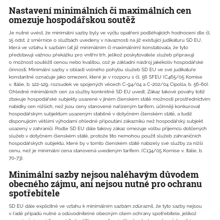
Nastavení minimálních či maximálních cen
omezuje hospodářskou soutěž
Je nutné uvést, že minimální sazby byly ve výčtu opatření podléhajících hodnocení dle čl.
15 odst. 2 směrnice o službách uvedeny v návaznosti na již existující judikaturu SD EU,
která ve vztahu k sazbám (ať již minimálním či maximálním) konstatovala, že tyto
představují vážnou překážku pro vnitřní trh, jelikož poskytovatele služeb připravují
o možnost soutěžit cenou nebo kvalitou, což je základní nástroj jakékoliv hospodářské
činnosti. Minimální sazby v oblasti volného pohybu služeb SD EU ve své judikatuře
konstantně označuje jako omezení, které je v rozporu s čl. 56 SFEU (C465/05 Komise
v. Itálie, b. 122-129, rozsudek ve spojených věcech C-94/04 a C-202/04 Cipolla, b. 56-60).
Ohledně minimálních cen za služby konkrétně SD EU uvedl: Zákaz takové povahy totiž
zbavuje hospodářské subjekty usazené v jiném členském státě možnosti prostřednictvím
nabídky cen nižších, než jsou ceny stanovené nařízeným tarifem, účinněji konkurovat
hospodářským subjektům usazeným stabilně v dotyčném členském státě, a tudíž
disponujícím většími výhodami ohledně připoutání zákazníků než hospodářský subjekt
usazený v zahraničí. Podle SD EU dále takový zákaz omezuje volbu příjemců dotčených
služeb v dotyčném členském státě, protože tito nemohou použít služeb zahraničních
hospodářských subjektů, které by v tomto členském státě nabízely své služby za nižší
cenu, než je minimální cena stanovená uvedeným tarifem. (C134/05 Komise v. Itálie, b.
70-73).
Minimální sazby nejsou naléhavým důvodem
obecného zájmu, ani nejsou nutné pro ochranu
spotřebitele
SD EU dále explicitně ve vztahu k minimálním sazbám zdůraznil, že tyto sazby nejsou
v řadě případů nutné a odůvodnitelné obecným cílem ochrany spotřebitele, jelikož