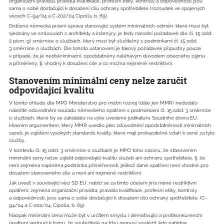
organizační pravidla, pravidla kvalifikace, profesní etiky, kontroly a odpovědnosti jsou
sama o sobě dostačující k dosažení cílů ochrany spotřebitele (rozsudek ve spojených
věcech C-94/04 a C-202/04 Cipolla, b. 69).
Dotčená německá právní úprava stanovující systém minimálních odměn, které musí být
sjednány ve smlouvách s architekty a inženýry, je tedy národní požadavek dle čl. 15 odst.
2 písm. g) směrnice o službách, který musí být slučitelný s podmínkami čl. 15 odst.
3 směrnice o službách. Dle tohoto ustanovení je takový požadavek přípustný pouze
v případě, že je nediskriminační, opodstatněný naléhavým důvodem obecného zájmu
a přiměřený, tj. vhodný k dosažení cíle a co možná nejméně restriktivní.
Stanovením minimální ceny nelze zaručit
odpovídající kvalitu
V tomto ohledu dle MPO Ministerstvo pro místní rozvoj (dále jen MMR) nedodalo
náležité odůvodnění souladu německého opatření s podmínkami čl. 15 odst. 3 směrnice
o službách, které by se zakládalo na výše uvedené judikatuře Soudního dvora EU.
Hlavním argumentem, který MMR uvedlo jako zdůvodnění opodstatněnosti minimálních
sazeb, je zajištění vysokých standardů kvality, které mají prokazatelně vztah k ceně za tyto
služby.
V kontextu čl. 15 odst. 3 směrnice o službách je MPO toho názoru, že stanovením
minimální ceny nelze zajistit odpovídající kvalitu služeb ani ochranu spotřebitele, tj. že
není zejména naplněna podmínka přiměřenosti, jelikož dané opatření není vhodné pro
dosažení stanoveného cíle a není ani nejméně restriktivní.
Jak uvedl v související věci SD EU, nabízí se za tímto účelem jiná méně restriktivní
opatření: zejména organizační pravidla, pravidla kvalifikace, profesní etiky, kontroly
a odpovědnosti, jsou sama o sobě dostačující k dosažení cílů ochrany spotřebitele. (C-
94/04 a C-202/04, Cipolla, b. 69).
Naopak minimální cena může být v určitém smyslu i demotivující a protikonkurenční
opatření vedoucí k tomu, že soutěžitelé na trhu nemusí soutěžit, kdo nabídne