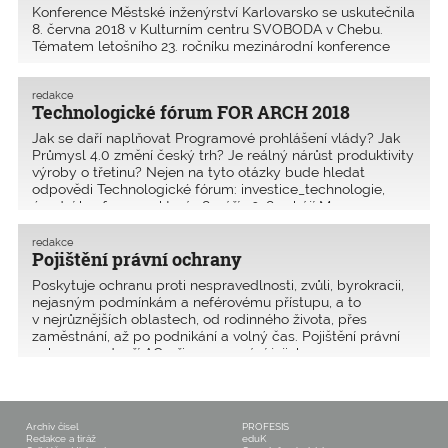
Konference Městské inženýrství Karlovarsko se uskutečnila
8. ­června 2018 v Kulturním centru SVOBODA v Chebu.
Tématem letošního 23. ročníku mezinárodní konference
Městské inženýrství Karlovarsko 2018 byla Doprava ve
městě. Letos poprvé, kdy byla konference uspořádá
redakce
Technologické fórum FOR ARCH 2018
Jak se daří naplňovat Programové prohlášení vlády? Jak
Průmysl 4.0 změní český trh? Je reálný nárůst produktivity
výroby o třetinu? Nejen na tyto otázky bude hledat
odpovědi Technologické fórum: investice_technologie,
úvodní konference, která 18. září 2018 zahájí Me
redakce
Pojištění právní ochrany
Poskytuje ochranu proti nespravedlnosti, zvůli, byrokracii,
nejasným podmínkám a neférovému přístupu, a to
v nejrůznějších oblastech, od rodinného života, přes
zaměstnání, až po podnikání a volný čas. Pojištění právní
ochrany podpoří AO při prosazování jejich op
Archiv čísel
PROFESIS
Redakce a tiráž
eduK