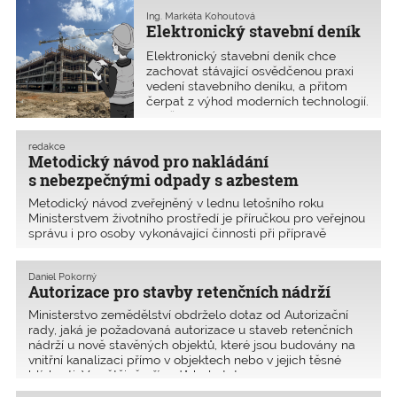
republika, Slovensko, Maďarsko,
Rumunsko, Bulharsko, Slovinsko
Ing. Markéta Kohoutová
Elektronický stavební deník
a Itálie
Elektronický stavební deník chce
zachovat stávající osvědčenou praxi
vedení stavebního deníku, a přitom
čerpat z výhod moderních technologií.
Je však otázkou, jak se na používání
elektronického stavebního deníku dívá
současný právní systém. Přinášíme
redakce
Metodický návod pro nakládání
názor Ministerstva pro místní rozvoj.
s nebezpečnými odpady s azbestem
Metodický návod zveřejněný v lednu letošního roku
Ministerstvem životního prostředí je příručkou pro veřejnou
správu i pro osoby vykonávající činnosti při přípravě
a provedení stavby. Stanovuje, jakým způsobem se dá
v rámci výstavby a odstraňování staveb ovlivni
Daniel Pokorný
Autorizace pro stavby retenčních nádrží
Ministerstvo zemědělství obdrželo dotaz od Autorizační
rady, jaká je požadovaná autorizace u staveb retenčních
nádrží u nově stavěných objektů, které jsou budovány na
vnitřní kanalizaci přímo v objektech nebo v jejich těsné
blízkosti. Ve většině případů byly tyt