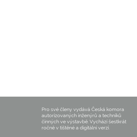
Pro své členy vydává Česká komora
autorizovaných inženýrů a techniků
činných ve výstavbě. Vychází šestkrát
ročně v tištěné a digitální verzi.