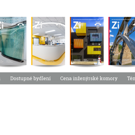
u
Dostupné bydlení
Cena inženýrské komory
Té