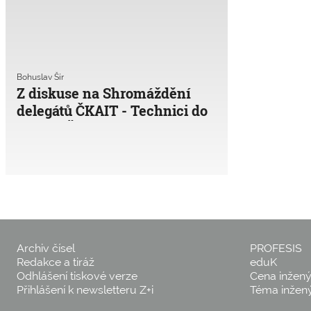
Bohuslav Šír
Z diskuse na Shromáždění
delegátů ČKAIT - Technici do
orgánů ČKAIT
Archiv čísel
PROFESIS
Redakce a tiráž
eduK
Odhlášení tiskové verze
Cena inžen
Přihlášení k newsletteru Z+i
Téma inžen