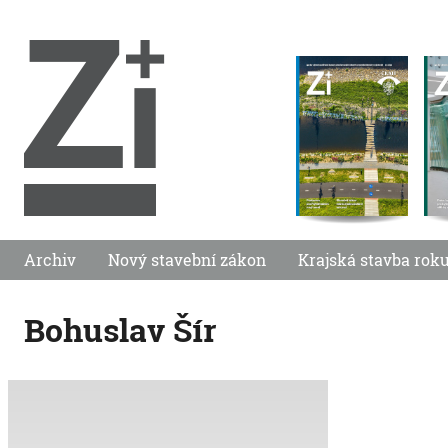
Archiv
Nový stavební zákon
Krajská stavba rok
Bohuslav Šír