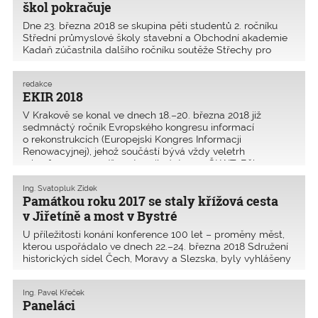
škol pokračuje
Dne 23. března 2018 se skupina pěti studentů 2. ročníku
Střední průmyslové školy stavební a Obchodní akademie
Kadaň zúčastnila dalšího ročníku soutěže Střechy pro
Erfurt 2018. Tato soutěž probíhá ve spolupráci s IK
Thüringen na Technické vysoké škole v Erfurtu. Do
redakce
EKIR 2018
V Krakově se konal ve dnech 18.–20. března 2018 již
sedmnáctý ročník Evropského kongresu informací
o rekonstrukcích (Europejski Kongres Informacji
Renowacyjnej), jehož součástí bývá vždy veletrh
a konference, na níž vystoupil zástupce ČKAIT. Během
konference měli posluch
Ing. Svatopluk Zídek
Památkou roku 2017 se staly křížová cesta
v Jiřetíně a most v Bystré
U příležitosti konání konference 100 let – proměny měst,
kterou uspořádalo ve dnech 22.–24. března 2018 Sdružení
historických sídel Čech, Moravy a Slezska, byly vyhlášeny
výsledky soutěže Památka roku 2017. Celkem se do
soutěže přihlásilo 37 objektů. Již v páte
Ing. Pavel Křeček
Paneláci