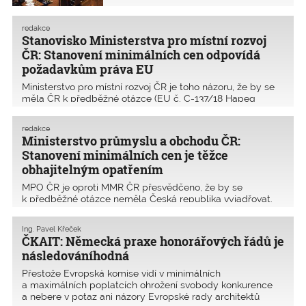
dlouho.Možná se ptáte, proč tento
architektů a inženýrů (HOAI) se
úvod. Vždy mne mrzí, když Česká
směrnicí o službách a podala
republika, směřující díky obyčejným
Soudnímu dvoru EU k posouzení
redakce
lidem vzhůru, je sražena na kolena
Stanovisko Ministerstva pro místní rozvoj
předběžnou otázku. Ministerstvo pro
buranstvím či nafoukaností. Jak máme
místní rozvoj ČR a profesní organizace
ČR: Stanovení minimálních cen odpovídá
dosáhnout konsensu mezi sebou, když
ČKAIT a ČKA podpořily existenci
požadavkům práva EU
se jeden politik přetlačuje s jinými
závazných honorářů. Ministerstvo
jenom pro svůj osobní prospěch?
Ministerstvo pro místní rozvoj ČR je toho názoru, že by se
průmyslu a obchodu jejich existenci
měla ČR k předběžné otázce (EU č. C-137/18 Hapeg
naopak zpochybnilo.
Dresden) vyjádřit. MMR může prohlášení vydat, neboť se
týká vnitrostátní úpravy odměn pro architekty a inženýry,
redakce
které má v gesci. V souvislosti s touto pr
Ministerstvo průmyslu a obchodu ČR:
Stanovení minimálních cen je těžce
obhajitelným opatřením
MPO ČR je oproti MMR ČR přesvědčeno, že by se
k předběžné otázce neměla Česká republika vyjadřovat.
MPO se jako gestor předběžné otázky ve věci C-137/18
Hapeg Dresden a směrnice 2006/123/ES o službách na
Ing. Pavel Křeček
vnitřním trhu kloní k restriktivnímu výkladu čl. 15 odst. 3 s
ČKAIT: Německá praxe honorářových řádů je
následováníhodná
Přestože Evropská komise vidí v minimálních
a maximálních poplatcích ohrožení svobody konkurence
a nebere v potaz ani názory Evropské rady architektů