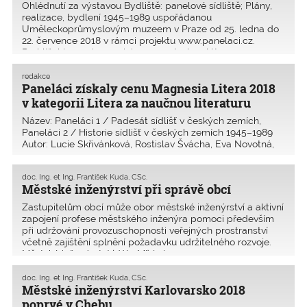
Ohlédnutí za výstavou Bydliště: panelové sídliště; Plány,
realizace, bydlení 1945–1989 uspořádanou
Uměleckoprůmyslovým muzeem v Praze od 25. ledna do
22. července 2018 v rámci projektu www.panelaci.cz.
Prohlížel jsem si expozici a vzpomínal na léta
v Projektovém ústavu
redakce
Paneláci získaly cenu Magnesia Litera 2018
v kategorii Litera za naučnou literaturu
Název: Paneláci 1 / Padesát sídlišť v českých zemích,
Paneláci 2 / Historie sídlišť v českých zemích 1945–1989
Autor: Lucie Skřivánková, Rostislav Švácha, Eva Novotná,
Karolina Jirkalová Grafika: Štěpán Malovec Vydavatel:
Uměleckoprůmyslové museum v Praze, 2017
doc. Ing. et Ing. František Kuda, CSc.
Městské inženýrství při správě obcí
Zastupitelům obcí může obor městské inženýrství a aktivní
zapojení profese městského inženýra pomoci především
při udržování provozuschopnosti veřejných prostranství
včetně zajištění splnění požadavku udržitelného rozvoje.
Městské inženýrství (dále MI) je i
doc. Ing. et Ing. František Kuda, CSc.
Městské inženýrství Karlovarsko 2018
poprvé v Chebu