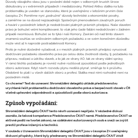
Důvody stávajícího stavu jsou v poslední době nejen v odborných kruzích široce
diskutovány a v extrémních případech i medializovány. Pohled Aktivu statika na tuto
problematiku je uveden ve stanovisku, které je uveřejněno v letošním prvním čísle
časopisu Z+i. Pomiňme nyní „podružné“ důvody technické a ekonomické povahy,
a zaměřme se na důvod nejzásadnější. Společným jmenovatelem závažných poruch
a havárií v posledních letech je nedodržování platných právních předpisů. Naše stavební
právo je bohužel velmi komplikované, to však jeho časté fatální nedodržování v žádném
případě neomlouvá. Bohužel se to týká i naší Komory. Zavírání očí nad tímto stavem
znamená souhlas se snižováním odborných požadavků a ve svém konečném důsledku
může vést až k naprosté postradatelnosti Komory.
Proto je nutné důsledně vyžadovat, a v mezích platných právních předpisů vynucovat
dodržování požadavků stavebního práva po celou dobu životnosti stavby, tj. požadavků na
přípravu, realizaci a údržbu staveb, a to jak ze strany AO, tak ze strany státní správy.
V rámci těchto požadavků je rovněž nutné rozlišovat způsobilost podle jednotlivých
oborů autorizace. Když návrh rozvodu plynu nedělá plynař, směřuje to k průšvihu.
Obdobně to platí i u všech dalších oborů a profesí. Statika mezi nimi rozhodně není na
posledním místě.
Co chceme? Text do usnesení: Shromáždění delegátů ukládá představenstvu
urychleně řešit problematiku dodržování stavebního práva a bezpečnosti staveb v ČR
včetně upřesnění odpovědnosti a způsobilosti podle oborů autorizace.
Způsob vypořádání:
Shromáždění delegátů ČKAIT tento návrh usnesení nepřijalo. V následné diskusi
zaznělo, že takové kompetence Představenstvo ČKAIT nemá. Představenstvo ČKAIT se
aktivně podílí na tvorbě zákonů, na vzdělávání autorizovaných osob a snaží se zvýšit
prestiž profese inženýrů a techniků.
V souladu s Usnesením Shromáždění delegátů ČKAIT jsou v časopise Z+i uveřejněny
diskusní příspěvky, které byly předneseny na Shromáždění delegátů ČKAIT 2018