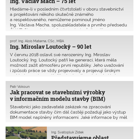
Ing. Václav Mach – 75 let
Hledáme-li v posledním čtvrtstoletí v oboru stavebnictví
a projektování někoho skutečně známého
a respektovaného, nemůžeme pominout jméno
Ing. Václava Macha, spoluzakladatele a prvního předsedu
ČKAIT. Slavnostním složením autorizačního slibu 25.
listopadu 1992 se Vác
prof. Ing. Alois Materna, CSc., MBA
Ing. Miroslav Loutocký – 90 let
V červnu 2018 oslavil své narozeniny Ing. Miroslav
Loutocký. Ing. Loutocký patří ke generaci, která měla
možnost zažít atmosféru první republiky. Jeho uvažování
i způsob práce se vždy projevovaly a projevují širokým
rozhledem nejen v záležitostech odborných, ale i kul
Petr Vokoun
Jak pracovat se stavebními výrobky
v informačním modelu stavby (BIM)
Stavebníci jako zadavatelé zakázek na zpracování
dokumentace stavby čím dál častěji požadují jako výstup
BIM model naplněný informacemi. Jaké informace by měl
BIM model obsahovat, proč je má obsahovat, a jak je do
modelu dostat? Oproti běžným CAD systémům je
Ing. Svatopluk Zídek
projektový BIM
Představujeme oblast