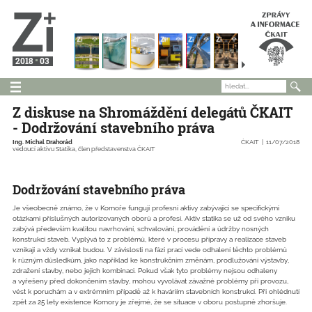
2018
03
Z diskuse na Shromáždění delegátů ČKAIT
- Dodržování stavebního práva
Ing. Michal Drahorád
ČKAIT
11/07/2018
vedoucí aktivu Statika, člen představenstva ČKAIT
Dodržování stavebního práva
Je všeobecně známo, že v Komoře fungují profesní aktivy zabývající se specifickými
otázkami příslušných autorizovaných oborů a profesí. Aktiv statika se už od svého vzniku
zabývá především kvalitou navrhování, schvalování, provádění a údržby nosných
konstrukcí staveb. Vyplývá to z problémů, které v procesu přípravy a realizace staveb
vznikají a vždy vznikat budou. V závislosti na fázi prací vede odhalení těchto problémů
k různým důsledkům, jako například ke konstrukčním změnám, prodlužování výstavby,
zdražení stavby, nebo jejich kombinaci. Pokud však tyto problémy nejsou odhaleny
a vyřešeny před dokončením stavby, mohou vyvolávat závažné problémy při provozu,
vést k poruchám a v extrémním případě až k haváriím stavebních konstrukcí. Při ohlédnutí
zpět za 25 lety existence Komory je zřejmé, že se situace v oboru postupně zhoršuje.