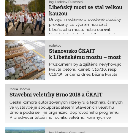
nosné konstrukci, které je dle
Ing. Ladislav Bukovský
znaleckého posudku realizováno
Libeňský most se stal velkou
v rozporu s projektovou dokumentací.
kauzou
Zhotovitel však vadu provedení
Dřívější i nedávno provedené zkoušky
neuznává a věc směřuje k soudnímu
prokázaly, že významnou část
sporu. Provizorní plůtky a stříšky před
Libeňského mostu nelze opravit.
NTK asi zůstanou ještě dlouho.
Podstatná část původního mostu by
musela být stejně odstraněna
a zhotovena nová. Oprava původních
redakce
částí by měla mnohem menší
Stanovisko ČKAIT
trvanlivost než výstavba mostu
k Libeňskému mostu – most
nového a zároveň s mnohem vyššími
je neopravitelný
Průzkumem byla zjištěna nevyhovující
náklady na údržbu opraveného mostu.
kvalita betonu kleneb C16/20, resp.
C12/15, přičemž dnes běžná kvalita
betonu nosných částí mostů je
minimálně C 30/37, tedy dva a půl
krát vyšší. Klenby nejsou vyztuženy.
Marie Báčová
Stavební veletrhy Brno 2018 a ČKAIT
Česká komora autorizovaných inženýrů a techniků činných
ve výstavbě je spolupořadatelem Stavebních veletrhů
Brno a podílí se i na organizaci doprovodného programu.
V předvečer letošního ročníku veletrhů, konaných ve
dnech 24.–28. ­dubna, uspořádala Komora tradičn
Ing. Markéta Kohoutová