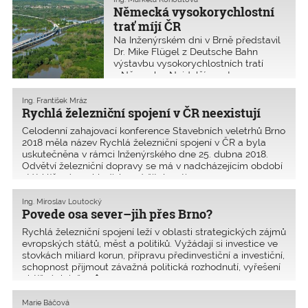
Německá vysokorychlostní
trať míjí ČR
Na Inženýrském dni v Brně představil
Dr. Mike Flügel z Deutsche Bahn
výstavbu vysokorychlostních tratí
v Německu. Nejdelší most na
vysokorychlostní trati vede nad
údolím Saale-Elter a měří 8600 m.
Ing. František Mráz
Rychlá železniční spojení v ČR neexistují
Celodenní zahajovací konference Stavebních veletrhů Brno
2018 měla název Rychlá železniční spojení v ČR a byla
uskutečněna v rámci Inženýrského dne 25. dubna 2018.
Odvětví železniční dopravy se má v nadcházejícím období
stát klíčovým z hlediska udržitelnosti ro
Ing. Miroslav Loutocký
Povede osa sever–jih přes Brno?
Rychlá železniční spojení leží v oblasti strategických zájmů
evropských států, měst a politiků. Vyžádají si investice ve
stovkách miliard korun, přípravu předinvestiční a investiční,
schopnost přijmout závažná politická rozhodnutí, vyřešení
obtížných inžen�
Marie Báčová