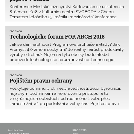
Konference Městské inženýrství Karlovarsko se uskutečnila
8. ­června 2018 v Kulturním centru SVOBODA v Chebu.
Tématem letošního 23. ročníku mezinárodní konference
Městské inženýrství Karlovarsko 2018 byla Doprava ve
městě. Letos poprvé, kdy byla konference uspořádá
redakce
Technologické fórum FOR ARCH 2018
Jak se daří naplňovat Programové prohlášení vlády? Jak
Průmysl 4.0 změní český trh? Je reálný nárůst produktivity
výroby o třetinu? Nejen na tyto otázky bude hledat
odpovědi Technologické fórum: investice_technologie,
úvodní konference, která 18. září 2018 zahájí Me
redakce
Pojištění právní ochrany
Poskytuje ochranu proti nespravedlnosti, zvůli, byrokracii,
nejasným podmínkám a neférovému přístupu, a to
v nejrůznějších oblastech, od rodinného života, přes
zaměstnání, až po podnikání a volný čas. Pojištění právní
ochrany podpoří AO při prosazování jejich op
Archiv čísel
PROFESIS
Redakce a tiráž
eduK