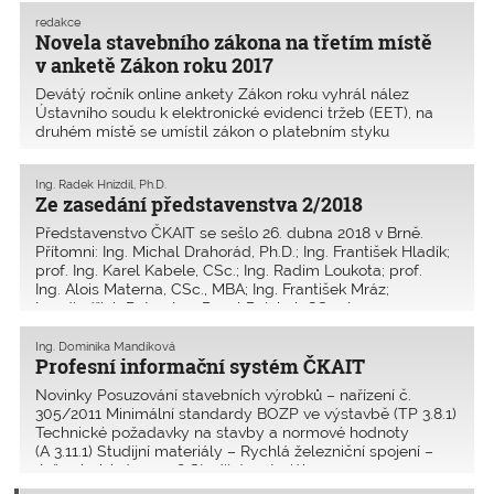
redakce
Novela stavebního zákona na třetím místě
v anketě Zákon roku 2017
Devátý ročník online ankety Zákon roku vyhrál nález
Ústavního soudu k elektronické evidenci tržeb (EET), na
druhém místě se umístil zákon o platebním styku
implementující evropskou směrnici o platebních službách
(PSD2) a na třetím novela stavebního zákona, jejímž aut
Ing. Radek Hnízdil, Ph.D.
Ze zasedání představenstva 2/2018
Představenstvo ČKAIT se sešlo 26. dubna 2018 v Brně.
Přítomni: Ing. Michal Drahorád, Ph.D.; Ing. František Hladík;
prof. Ing. Karel Kabele, CSc.; Ing. Radim Loukota; prof.
Ing. Alois Materna, CSc., MBA; Ing. František Mráz;
Ing. Jindřich Pater; Ing. Pavel Pejchal, CSc.; Ing.
Ing. Dominika Mandíková
Profesní informační systém ČKAIT
Novinky Posuzování stavebních výrobků – nařízení č.
305/2011 Minimální standardy BOZP ve výstavbě (TP 3.8.1)
Technické požadavky na stavby a normové hodnoty
(A 3.11.1) Studijní materiály – Rychlá železniční spojení –
Inženýrský den 2018 Studijní materiály