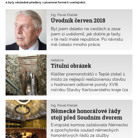
a byly následně předány v písemné formě k uveřejnění.
Ing. Pavel Křeček
Úvodník červen 2018
Byl jsem daleko na cestách a zase
jsem si uvědomil, jak dobře je tady,
v té naší malé republice. Po návratu
mě čekalo mnoho práce,
administrativa i zahrada, která mi
připadala jako džungle, ze které jsem
se vrátil. Malér je, že je takové sucho.
redakce
Titulní obrázek
Politika zasahuje do všeho – i do
pylové kalamity. Na Dálném východě
Klášter premonstrátů v Teplé získal 1.
se mě ptal místní obchodník, proč se
místo za nejlepší realizovanou stavbu
náš vysoký funkcionář neporadí, když
v hodnocení odborné poroty XVIII.
jede na návštěvu do cizí země, jaký
ročníku Stavby Karlovarského kraje (za
dar věnovat hostiteli. Ten náš
rok 2016). Byl založen kolem roku 1193
představitel prý jako dar vezl boty,
českým šlechticem Hroznatou. Jeho
s reminiscencí na obuvnickou velmoc
dnešní podobu výrazně ovlivnila
Ing. Pavel Křeček
se značkou Baťa. Jenomže dát boty
Německé honorářové řády
barokní přestavba,
komukoliv v této oblasti znamená
stojí před Soudním dvorem
obrovskou urážku. Hledal jsem k tomu
EU
informace na internetu, nic jsem však
Evropská komise zažalovala Německo
nenašel. Ten, kdo mi to vyprávěl, se na
a zpochybnila soulad německých
Dálném východě pohybuje už
honorářových řádů za služby