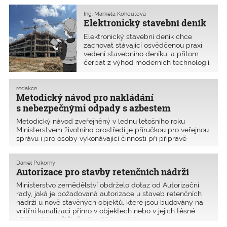
republika, Slovensko, Maďarsko,
Rumunsko, Bulharsko, Slovinsko
Ing. Markéta Kohoutová
Elektronický stavební deník
a Itálie
Elektronický stavební deník chce
zachovat stávající osvědčenou praxi
vedení stavebního deníku, a přitom
čerpat z výhod moderních technologií.
Je však otázkou, jak se na používání
elektronického stavebního deníku dívá
současný právní systém. Přinášíme
redakce
Metodický návod pro nakládání
názor Ministerstva pro místní rozvoj.
s nebezpečnými odpady s azbestem
Metodický návod zveřejněný v lednu letošního roku
Ministerstvem životního prostředí je příručkou pro veřejnou
správu i pro osoby vykonávající činnosti při přípravě
a provedení stavby. Stanovuje, jakým způsobem se dá
v rámci výstavby a odstraňování staveb ovlivni
Daniel Pokorný
Autorizace pro stavby retenčních nádrží
Ministerstvo zemědělství obdrželo dotaz od Autorizační
rady, jaká je požadovaná autorizace u staveb retenčních
nádrží u nově stavěných objektů, které jsou budovány na
vnitřní kanalizaci přímo v objektech nebo v jejich těsné
blízkosti. Ve většině případů byly tyt