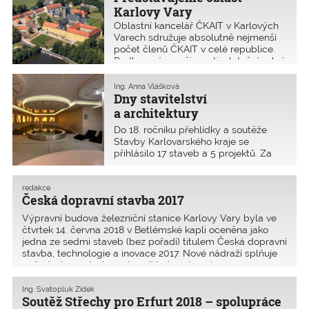
Karlovy Vary
Oblastní kancelář ČKAIT v Karlových
Varech sdružuje absolutně nejmenší
počet členů ČKAIT v celé republice.
Podle zprávy o činnosti z letošní valné
hromady měla celkem pouhých 886
členů (pro porovnání Praha: 9883,
Ing. Anna Vlášková
Brno: 4473).
Dny stavitelství
a architektury
Karlovarského kraje 2018
Do 18. ročníku přehlídky a soutěže
Stavby Karlovarského kraje se
přihlásilo 17 staveb a 5 projektů. Za
uplynulých sedmnáct let přehlídka
představila 469 nových a někdy
i méně známých realizací staveb
redakce
Česká dopravní stavba 2017
a projektů.
Výpravní budova železniční stanice Karlovy Vary byla ve
čtvrtek 14. června 2018 v Betlémské kapli oceněna jako
jedna ze sedmi staveb (bez pořadí) titulem Česká dopravní
stavba, technologie a inovace 2017. Nové nádraží splňuje
požadavky a nároky „vstupní“ brány do nej
Ing. Svatopluk Zídek
Soutěž Střechy pro Erfurt 2018 – spolupráce