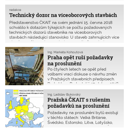
(ACE), že minimální sazby HOAI nepředstavují ve
skutečnosti žádnou překážku na trhu ani pro architekty
redakce
a inženýry ze z
Technický dozor na víceoborových stavbách
Představenstvo ČKAIT na svém jednání 15. června 2018
schválilo k dotazům týkajících se počtu požadovaných
technických dozorů stavebníka na víceoborových
stavbách následující stanovisko: U staveb zahrnujících více
oborů – myšleno obory autorizace podle § 5 autoriza
Ing. Markéta Kohoutová
Praha opět ruší požadavky
na proslunění
Po čtyřech letech se opět před
volbami vrací diskuse o návrhu změn
v Pražských stavebních předpisech.
Rada hl. m. Prahy totiž 17. dubna 2018
odsouhlasila návrh na zrušení
požadavků na proslunění.
Ing. Ladislav Bukovský
Pražská ČKAIT s rušením
požadavků na proslunění
nesouhlasí
Požadavky na proslunění bytů existují
v těchto státech: Velká Británie,
Švédsko, Estonsko, Litva, Lotyšsko,
Polsko, Nizozemsko, Německo, Česká