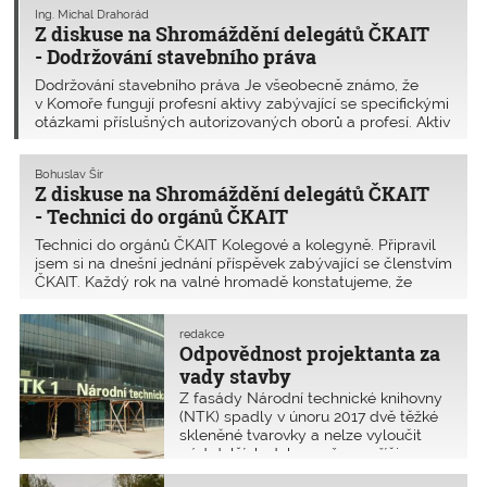
Ing. Michal Drahorád
Z diskuse na Shromáždění delegátů ČKAIT
- Dodržování stavebního práva
Dodržování stavebního práva Je všeobecně známo, že
v Komoře fungují profesní aktivy zabývající se specifickými
otázkami příslušných autorizovaných oborů a profesí. Aktiv
statika se už od svého vzniku zabývá především kvalitou
navrhování, schvalování, provádění
Bohuslav Šír
Z diskuse na Shromáždění delegátů ČKAIT
- Technici do orgánů ČKAIT
Technici do orgánů ČKAIT Kolegové a kolegyně. Připravil
jsem si na dnešní jednání příspěvek zabývající se členstvím
ČKAIT. Každý rok na valné hromadě konstatujeme, že
účast členů je čím dál menší. Členové většinou nemají
zájem o schůzování i seminářů s
redakce
Odpovědnost projektanta za
vady stavby
Z fasády Národní technické knihovny
(NTK) spadly v únoru 2017 dvě těžké
skleněné tvarovky a nelze vyloučit
pád dalších. Jako možnou příčinu
uvádí jejich zavěšení a ukotvení na