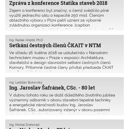
Zpráva z konference Statika staveb 2018
Zájem o konferenci byl značný, o čemž svědčilo plné
využití jednacího sálu o kapacitě 250 míst. Členům
oblastního výboru v Plzni patří uznání za výborně
zvládnutou organizaci konference. [caption
align="aligncenter" width="300"] Ing. Vladimír Janata, CSc.,
přednáš�
Ing. Radek Hnízdil, Ph.D.
Setkání čestných členů ČKAIT v NTM
Ve středu 16. května 2018 se uskutečnilo v Národním
technickém muzeu v Praze v expozici Architektura,
stavitelství a design slavnostní setkání čestných členů
Komory. Přítomné čestné členy přivítal předseda ČKAIT
Ing. Pavel Křeček a informoval je o dění a novinká
Ing. Ladislav Bukovský
Ing. Jaroslav Šafránek, CSc. - 80 let
V dubnu tohoto roku se dožil důležitého životního jubilea
významný odborník v oboru stavební tepelné techniky
a energetické náročnosti budov Ing. Jaroslav
Šafránek, CSc., autorizovaný inženýr v oboru pozemní
stavby, zkoušení a diagnostika staveb a energetické
auditorst
Ing. Michal Drahorád