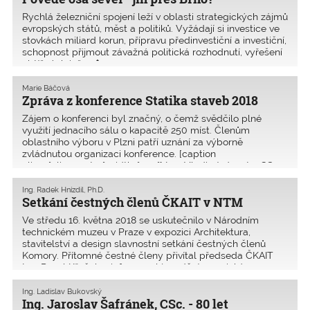
Rychlá železniční spojení leží v oblasti strategických zájmů
evropských států, měst a politiků. Vyžádají si investice ve
stovkách miliard korun, přípravu předinvestiční a investiční,
schopnost přijmout závažná politická rozhodnutí, vyřešení
obtížných inžen�
Marie Báčová
Zpráva z konference Statika staveb 2018
Zájem o konferenci byl značný, o čemž svědčilo plné
využití jednacího sálu o kapacitě 250 míst. Členům
oblastního výboru v Plzni patří uznání za výborně
zvládnutou organizaci konference. [caption
align="aligncenter" width="300"] Ing. Vladimír Janata, CSc.,
přednáš�
Ing. Radek Hnízdil, Ph.D.
Setkání čestných členů ČKAIT v NTM
Ve středu 16. května 2018 se uskutečnilo v Národním
technickém muzeu v Praze v expozici Architektura,
stavitelství a design slavnostní setkání čestných členů
Komory. Přítomné čestné členy přivítal předseda ČKAIT
Ing. Pavel Křeček a informoval je o dění a novinká
Ing. Ladislav Bukovský
Ing. Jaroslav Šafránek, CSc. - 80 let