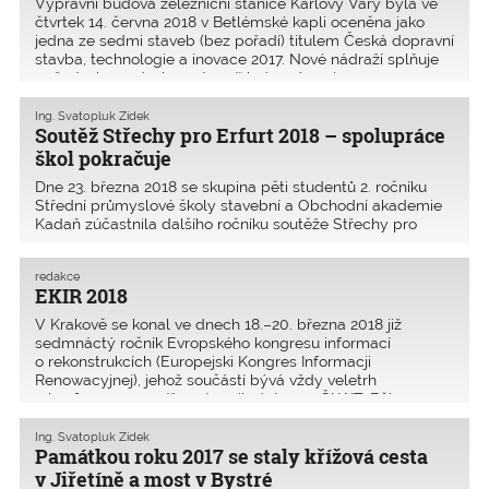
Výpravní budova železniční stanice Karlovy Vary byla ve
čtvrtek 14. června 2018 v Betlémské kapli oceněna jako
jedna ze sedmi staveb (bez pořadí) titulem Česká dopravní
stavba, technologie a inovace 2017. Nové nádraží splňuje
požadavky a nároky „vstupní“ brány do nej
Ing. Svatopluk Zídek
Soutěž Střechy pro Erfurt 2018 – spolupráce
škol pokračuje
Dne 23. března 2018 se skupina pěti studentů 2. ročníku
Střední průmyslové školy stavební a Obchodní akademie
Kadaň zúčastnila dalšího ročníku soutěže Střechy pro
Erfurt 2018. Tato soutěž probíhá ve spolupráci s IK
Thüringen na Technické vysoké škole v Erfurtu. Do
redakce
EKIR 2018
V Krakově se konal ve dnech 18.–20. března 2018 již
sedmnáctý ročník Evropského kongresu informací
o rekonstrukcích (Europejski Kongres Informacji
Renowacyjnej), jehož součástí bývá vždy veletrh
a konference, na níž vystoupil zástupce ČKAIT. Během
konference měli posluch
Ing. Svatopluk Zídek
Památkou roku 2017 se staly křížová cesta
v Jiřetíně a most v Bystré