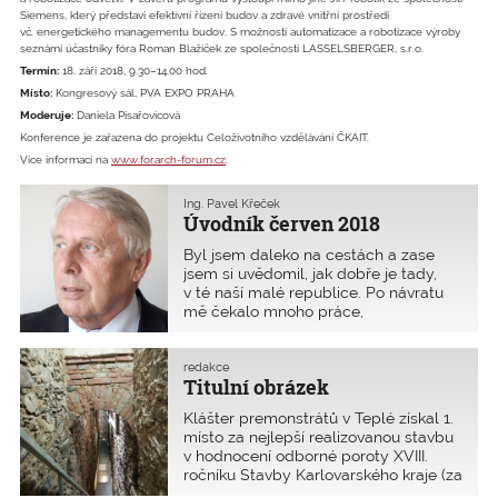
Siemens, který představí efektivní řízení budov a zdravé vnitřní prostředí
vč. energetického managementu budov. S možností automatizace a robotizace výroby
seznámí účastníky fóra Roman Blažíček ze společnosti ­LASSELSBERGER, s.r.o.
Termín:
18. září 2018, 9.30–14.00 hod.
Místo:
Kongresový sál, PVA EXPO PRAHA
Moderuje:
Daniela Písařovicová
Konference je zařazena do projektu Celoživotního vzdělávání ČKAIT.
Více informací na
www.forarch-forum.cz
.
Ing. Pavel Křeček
Úvodník červen 2018
Byl jsem daleko na cestách a zase
jsem si uvědomil, jak dobře je tady,
v té naší malé republice. Po návratu
mě čekalo mnoho práce,
administrativa i zahrada, která mi
připadala jako džungle, ze které jsem
se vrátil. Malér je, že je takové sucho.
redakce
Titulní obrázek
Politika zasahuje do všeho – i do
pylové kalamity. Na Dálném východě
Klášter premonstrátů v Teplé získal 1.
se mě ptal místní obchodník, proč se
místo za nejlepší realizovanou stavbu
náš vysoký funkcionář neporadí, když
v hodnocení odborné poroty XVIII.
jede na návštěvu do cizí země, jaký
ročníku Stavby Karlovarského kraje (za
dar věnovat hostiteli. Ten náš
rok 2016). Byl založen kolem roku 1193