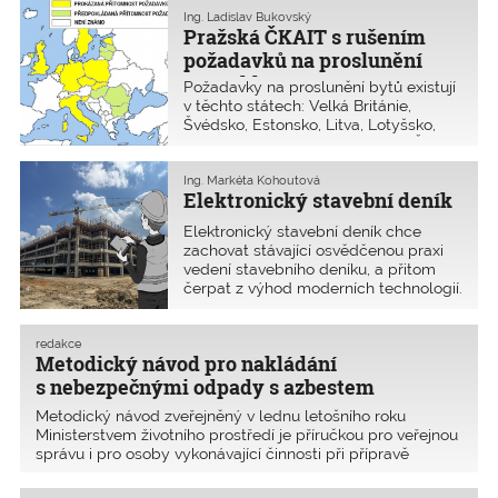
požadavků na proslunění.
Ing. Ladislav Bukovský
Pražská ČKAIT s rušením
požadavků na proslunění
nesouhlasí
Požadavky na proslunění bytů existují
v těchto státech: Velká Británie,
Švédsko, Estonsko, Litva, Lotyšsko,
Polsko, Nizozemsko, Německo, Česká
republika, Slovensko, Maďarsko,
Rumunsko, Bulharsko, Slovinsko
Ing. Markéta Kohoutová
Elektronický stavební deník
a Itálie
Elektronický stavební deník chce
zachovat stávající osvědčenou praxi
vedení stavebního deníku, a přitom
čerpat z výhod moderních technologií.
Je však otázkou, jak se na používání
elektronického stavebního deníku dívá
současný právní systém. Přinášíme
redakce
Metodický návod pro nakládání
názor Ministerstva pro místní rozvoj.
s nebezpečnými odpady s azbestem
Metodický návod zveřejněný v lednu letošního roku
Ministerstvem životního prostředí je příručkou pro veřejnou
správu i pro osoby vykonávající činnosti při přípravě
a provedení stavby. Stanovuje, jakým způsobem se dá
v rámci výstavby a odstraňování staveb ovlivni