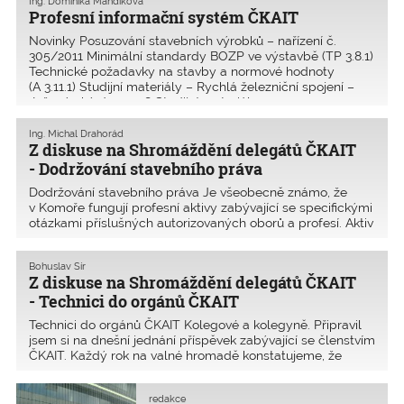
Ing. Dominika Mandíková
Profesní informační systém ČKAIT
Novinky Posuzování stavebních výrobků – nařízení č.
305/2011 Minimální standardy BOZP ve výstavbě (TP 3.8.1)
Technické požadavky na stavby a normové hodnoty
(A 3.11.1) Studijní materiály – Rychlá železniční spojení –
Inženýrský den 2018 Studijní materiály
Ing. Michal Drahorád
Z diskuse na Shromáždění delegátů ČKAIT
- Dodržování stavebního práva
Dodržování stavebního práva Je všeobecně známo, že
v Komoře fungují profesní aktivy zabývající se specifickými
otázkami příslušných autorizovaných oborů a profesí. Aktiv
statika se už od svého vzniku zabývá především kvalitou
navrhování, schvalování, provádění
Bohuslav Šír
Z diskuse na Shromáždění delegátů ČKAIT
- Technici do orgánů ČKAIT
Technici do orgánů ČKAIT Kolegové a kolegyně. Připravil
jsem si na dnešní jednání příspěvek zabývající se členstvím
ČKAIT. Každý rok na valné hromadě konstatujeme, že
účast členů je čím dál menší. Členové většinou nemají
zájem o schůzování i seminářů s
redakce