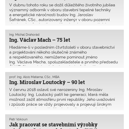
V dubnu tohoto roku se dožil důležitého životního jubilea
významný odborník v oboru stavební tepelné techniky
a energetické náročnosti budov Ing. Jaroslav
Šafránek, CSc., autorizovaný inženýr v oboru pozemní
stavby, zkoušení a diagnostika staveb a energetické
auditorst
Ing. Michal Drahorád
Ing. Václav Mach – 75 let
Hledáme-li v posledním čtvrtstoletí v oboru stavebnictví
a projektování někoho skutečně známého
a respektovaného, nemůžeme pominout jméno
Ing. Václava Macha, spoluzakladatele a prvního předsedu
ČKAIT. Slavnostním složením autorizačního slibu 25.
listopadu 1992 se Vác
prof. Ing. Alois Materna, CSc., MBA
Ing. Miroslav Loutocký – 90 let
V červnu 2018 oslavil své narozeniny Ing. Miroslav
Loutocký. Ing. Loutocký patří ke generaci, která měla
možnost zažít atmosféru první republiky. Jeho uvažování
i způsob práce se vždy projevovaly a projevují širokým
rozhledem nejen v záležitostech odborných, ale i kul
Petr Vokoun
Jak pracovat se stavebními výrobky