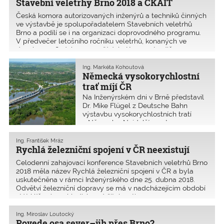
Stavební veletrhy Brno 2018 a ČKAIT
Česká komora autorizovaných inženýrů a techniků činných
ve výstavbě je spolupořadatelem Stavebních veletrhů
Brno a podílí se i na organizaci doprovodného programu.
V předvečer letošního ročníku veletrhů, konaných ve
dnech 24.–28. ­dubna, uspořádala Komora tradičn
Ing. Markéta Kohoutová
Německá vysokorychlostní
trať míjí ČR
Na Inženýrském dni v Brně představil
Dr. Mike Flügel z Deutsche Bahn
výstavbu vysokorychlostních tratí
v Německu. Nejdelší most na
vysokorychlostní trati vede nad
údolím Saale-Elter a měří 8600 m.
Ing. František Mráz
Rychlá železniční spojení v ČR neexistují
Celodenní zahajovací konference Stavebních veletrhů Brno
2018 měla název Rychlá železniční spojení v ČR a byla
uskutečněna v rámci Inženýrského dne 25. dubna 2018.
Odvětví železniční dopravy se má v nadcházejícím období
stát klíčovým z hlediska udržitelnosti ro
Ing. Miroslav Loutocký
Povede osa sever–jih přes Brno?