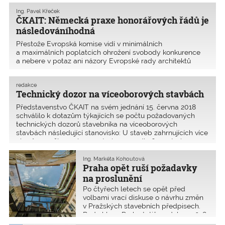
Hapeg Dresden a směrnice 2006/123/ES o službách na
Ing. Pavel Křeček
vnitřním trhu kloní k restriktivnímu výkladu čl. 15 odst. 3 s
ČKAIT: Německá praxe honorářových řádů je
následováníhodná
Přestože Evropská komise vidí v minimálních
a maximálních poplatcích ohrožení svobody konkurence
a nebere v potaz ani názory Evropské rady architektů
(ACE), že minimální sazby HOAI nepředstavují ve
skutečnosti žádnou překážku na trhu ani pro architekty
redakce
a inženýry ze z
Technický dozor na víceoborových stavbách
Představenstvo ČKAIT na svém jednání 15. června 2018
schválilo k dotazům týkajících se počtu požadovaných
technických dozorů stavebníka na víceoborových
stavbách následující stanovisko: U staveb zahrnujících více
oborů – myšleno obory autorizace podle § 5 autoriza
Ing. Markéta Kohoutová
Praha opět ruší požadavky
na proslunění
Po čtyřech letech se opět před
volbami vrací diskuse o návrhu změn
v Pražských stavebních předpisech.
Rada hl. m. Prahy totiž 17. dubna 2018
odsouhlasila návrh na zrušení