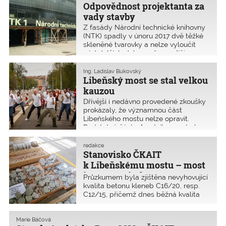
Odpovědnost projektanta za
vady stavby
Z fasády Národní technické knihovny
(NTK) spadly v únoru 2017 dvě těžké
skleněné tvarovky a nelze vyloučit
pád dalších. Jako možnou příčinu
uvádí jejich zavěšení a ukotvení na
nosné konstrukci, které je dle
Ing. Ladislav Bukovský
znaleckého posudku realizováno
Libeňský most se stal velkou
v rozporu s projektovou dokumentací.
kauzou
Zhotovitel však vadu provedení
Dřívější i nedávno provedené zkoušky
neuznává a věc směřuje k soudnímu
prokázaly, že významnou část
sporu. Provizorní plůtky a stříšky před
Libeňského mostu nelze opravit.
NTK asi zůstanou ještě dlouho.
Podstatná část původního mostu by
musela být stejně odstraněna
a zhotovena nová. Oprava původních
redakce
částí by měla mnohem menší
Stanovisko ČKAIT
trvanlivost než výstavba mostu
k Libeňskému mostu – most
nového a zároveň s mnohem vyššími
je neopravitelný
Průzkumem byla zjištěna nevyhovující
náklady na údržbu opraveného mostu.
kvalita betonu kleneb C16/20, resp.
C12/15, přičemž dnes běžná kvalita
betonu nosných částí mostů je
minimálně C 30/37, tedy dva a půl
krát vyšší. Klenby nejsou vyztuženy.
Marie Báčová