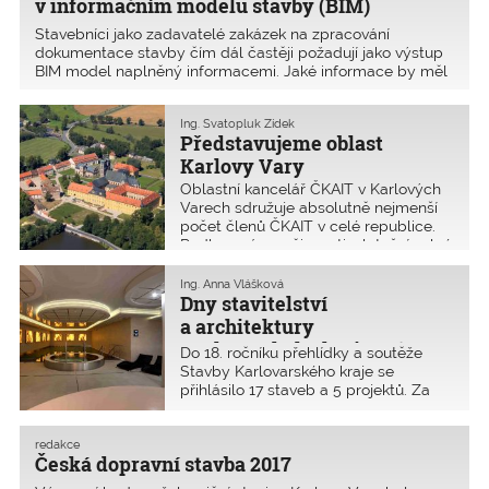
v informačním modelu stavby (BIM)
Stavebníci jako zadavatelé zakázek na zpracování
dokumentace stavby čím dál častěji požadují jako výstup
BIM model naplněný informacemi. Jaké informace by měl
BIM model obsahovat, proč je má obsahovat, a jak je do
modelu dostat? Oproti běžným CAD systémům je
Ing. Svatopluk Zídek
projektový BIM
Představujeme oblast
Karlovy Vary
Oblastní kancelář ČKAIT v Karlových
Varech sdružuje absolutně nejmenší
počet členů ČKAIT v celé republice.
Podle zprávy o činnosti z letošní valné
hromady měla celkem pouhých 886
členů (pro porovnání Praha: 9883,
Ing. Anna Vlášková
Brno: 4473).
Dny stavitelství
a architektury
Karlovarského kraje 2018
Do 18. ročníku přehlídky a soutěže
Stavby Karlovarského kraje se
přihlásilo 17 staveb a 5 projektů. Za
uplynulých sedmnáct let přehlídka
představila 469 nových a někdy
i méně známých realizací staveb
redakce
Česká dopravní stavba 2017
a projektů.