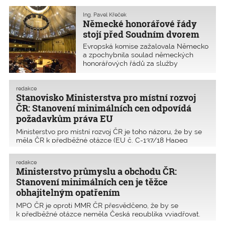
představitel prý jako dar vezl boty,
českým šlechticem Hroznatou. Jeho
s reminiscencí na obuvnickou velmoc
dnešní podobu výrazně ovlivnila
Ing. Pavel Křeček
se značkou Baťa. Jenomže dát boty
Německé honorářové řády
barokní přestavba,
komukoliv v této oblasti znamená
stojí před Soudním dvorem
obrovskou urážku. Hledal jsem k tomu
EU
informace na internetu, nic jsem však
Evropská komise zažalovala Německo
nenašel. Ten, kdo mi to vyprávěl, se na
a zpochybnila soulad německých
Dálném východě pohybuje už
honorářových řádů za služby
dlouho.Možná se ptáte, proč tento
architektů a inženýrů (HOAI) se
úvod. Vždy mne mrzí, když Česká
směrnicí o službách a podala
republika, směřující díky obyčejným
Soudnímu dvoru EU k posouzení
redakce
lidem vzhůru, je sražena na kolena
Stanovisko Ministerstva pro místní rozvoj
předběžnou otázku. Ministerstvo pro
buranstvím či nafoukaností. Jak máme
místní rozvoj ČR a profesní organizace
ČR: Stanovení minimálních cen odpovídá
dosáhnout konsensu mezi sebou, když
ČKAIT a ČKA podpořily existenci
požadavkům práva EU
se jeden politik přetlačuje s jinými
závazných honorářů. Ministerstvo
jenom pro svůj osobní prospěch?
Ministerstvo pro místní rozvoj ČR je toho názoru, že by se
průmyslu a obchodu jejich existenci
měla ČR k předběžné otázce (EU č. C-137/18 Hapeg
naopak zpochybnilo.
Dresden) vyjádřit. MMR může prohlášení vydat, neboť se
týká vnitrostátní úpravy odměn pro architekty a inženýry,
redakce
které má v gesci. V souvislosti s touto pr
Ministerstvo průmyslu a obchodu ČR:
Stanovení minimálních cen je těžce
obhajitelným opatřením
MPO ČR je oproti MMR ČR přesvědčeno, že by se
k předběžné otázce neměla Česká republika vyjadřovat.
MPO se jako gestor předběžné otázky ve věci C-137/18