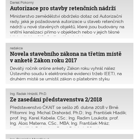
Daniel Pokorný
Autorizace pro stavby retenčních nádrží
Ministerstvo zemědělství obdrželo dotaz od Autorizační
rady, jaká je požadovaná autorizace u staveb retenčních
nádrží u nově stavěných objektů, které jsou budovány na
vnitřní kanalizaci přímo v objektech nebo v jejich těsné
blízkosti. Ve většině případů byly tyt
redakce
Novela stavebního zákona na třetím místě
v anketě Zákon roku 2017
Devátý ročník online ankety Zákon roku vyhrál nález
Ústavního soudu k elektronické evidenci tržeb (EET), na
druhém místě se umístil zákon o platebním styku
implementující evropskou směrnici o platebních službách
(PSD2) a na třetím novela stavebního zákona, jejímž aut
Ing. Radek Hnízdil, Ph.D.
Ze zasedání představenstva 2/2018
Představenstvo ČKAIT se sešlo 26. dubna 2018 v Brně.
Přítomni: Ing. Michal Drahorád, Ph.D.; Ing. František Hladík;
prof. Ing. Karel Kabele, CSc.; Ing. Radim Loukota; prof.
Ing. Alois Materna, CSc., MBA; Ing. František Mráz;
Ing. Jindřich Pater; Ing. Pavel Pejchal, CSc.; Ing.