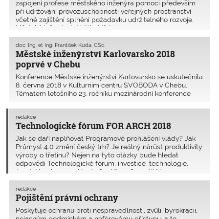
zapojení profese městského inženýra pomoci především
při udržování provozuschopnosti veřejných prostranství
včetně zajištění splnění požadavku udržitelného rozvoje.
Městské inženýrství (dále MI) je i
doc. Ing. et Ing. František Kuda, CSc.
Městské inženýrství Karlovarsko 2018
poprvé v Chebu
Konference Městské inženýrství Karlovarsko se uskutečnila
8. ­června 2018 v Kulturním centru SVOBODA v Chebu.
Tématem letošního 23. ročníku mezinárodní konference
Městské inženýrství Karlovarsko 2018 byla Doprava ve
městě. Letos poprvé, kdy byla konference uspořádá
redakce
Technologické fórum FOR ARCH 2018
Jak se daří naplňovat Programové prohlášení vlády? Jak
Průmysl 4.0 změní český trh? Je reálný nárůst produktivity
výroby o třetinu? Nejen na tyto otázky bude hledat
odpovědi Technologické fórum: investice_technologie,
úvodní konference, která 18. září 2018 zahájí Me
redakce
Pojištění právní ochrany
Poskytuje ochranu proti nespravedlnosti, zvůli, byrokracii,
nejasným podmínkám a neférovému přístupu, a to