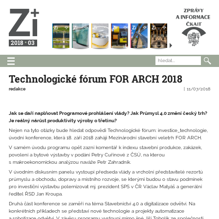
2018
03
Technologické fórum FOR ARCH 2018
redakce
11/07/2018
Jak se daří naplňovat Programové prohlášení vlády? Jak Průmysl 4.0 změní český trh?
Je reálný nárůst produktivity výroby o třetinu?
Nejen na tyto otázky bude hledat odpovědi Technologické fórum: investice_technologie,
úvodní konference, která 18. září 2018 zahájí Mezinárodní stavební veletrh FOR ARCH.
V samém úvodu programu opět zazní komentář k indexu stavební produkce, zakázek,
povolení a bytové výstavby v podání Petry Cuřínové z ČSÚ, na kterou
s makroekonomickou analýzou naváže Petr Zahradník.
V úvodním diskusním panelu vystoupí předseda vlády a vrcholní představitelé rezortů
průmyslu a obchodu, dopravy a místního rozvoje, se kterými budou o stavu podmínek
pro investiční výstavbu polemizovat mj. prezident SPS v ČR Václav Matyáš a generální
ředitel ŘSD Jan Kroupa.
Druhá část konference se zaměří na téma Stavebnictví 4.0 a digitalizace odvětví. Na
konkrétních příkladech se představí nové technologie a projekty automatizace
a robotizace odvětví. V závěru programu vystoupí mimo jiné Jiří Tobolík ze společnosti