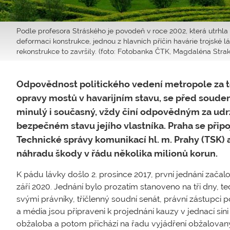
Podle profesora Stráského je povodeň v roce 2002, která utrhl
deformaci konstrukce, jednou z hlavních příčin havárie trojské
rekonstrukce to završily. (foto: Fotobanka ČTK, Magdaléna Stra
Odpovědnost politického vedení metropole za 
opravy mostů v havarijním stavu, se před soudem
minulý i současný, vždy činí odpovědným za ud
bezpečném stavu jejího vlastníka. Praha se přip
Technické správy komunikací hl. m. Prahy (TSK) 
náhradu škody v řádu několika milionů korun.
K pádu lávky došlo 2. prosince 2017, první jednání zača
září 2020. Jednání bylo prozatím stanoveno na tři dny, te
svými právníky, tříčlenný soudní senát, právní zástupci 
a média jsou připraveni k projednání kauzy v jednací síni 
obžaloba a potom přichází na řadu vyjádření obžalovaný