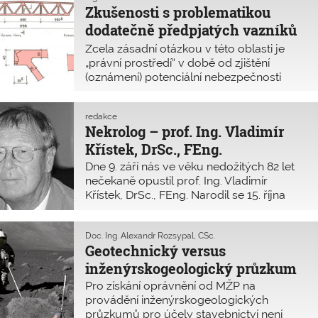
Zkušenosti s problematikou
ploše více než půl milionu čtverečních
metrů. Stavební úřady a vlastníci by měli
dodatečně předpjatých vazníků
neprodleně podniknout kroky ke
z prefabrikovaných
Zcela zásadní otázkou v této oblasti je
kontrolám stavu tohoto typu konstrukcí.
konstrukčních systémů
„právní prostředí“ v době od zjištění
(oznámení) potenciální nebezpečnosti
konstrukce až po dokončení zajištění
nebezpečných konstrukcí. Bohužel naše
redakce
stávající zákony a vyhlášky obecně
Nekrolog – prof. Ing. Vladimír
metodicky neřeší postup v tom
Křístek, DrSc., FEng.
Dne 9. září nás ve věku nedožitých 82 let
nečekaně opustil prof. Ing. Vladimír
Křístek, DrSc., FEng. Narodil se 15. října
1938 v Praze. Celý profesní život strávil na
Fakultě stavební ČVUT v Praze. Od roku
1977 působil jako profesor v oboru
Doc. Ing. Alexandr Rozsypal, CSc.
Geotechnický versus
betonových konstrukcí a mostů. Prošel
zde řadou funkcí, mimo jiné byl
inženýrskogeologický průzkum
proděkanem pro vědeckovýzkumnou
Pro získání oprávnění od MŽP na
činnost a zahraniční styky a dlouholetým
provádění inženýrskogeologických
vedoucím katedry betonových a zděných
průzkumů pro účely stavebnictví není