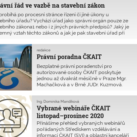
ávní řád ve vazbě na stavební zákon
probíhá po procesní stránce řízení či jiné úkony u
ebního úřadu? Vychází úřad jako správní orgán pouze ze
ebního zákona1 nebo i z jiných právních předpisů? Jaký je
emný vztah těchto zákonů a jak je pak stavební úřad při
činnosti používá?
redakce
Právní poradna ČKAIT
Bezplatné právní poradenství pro
autorizované osoby ČKAIT poskytuje
jednou až dvakrát měsíčně v Praze Mgr.
Machačková a v Brně JUDr. Kuzmová.
Ing. Dominika Mandíková
Vybrané webináře ČKAIT
listopad–prosinec 2020
Přinášíme přehled vybraných webinářů
pořádaných Střediskem vzdělávání a
informací ČKAIT (SVI) a oblastní kanceláří