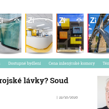
u
Dostupné bydlení
Cena inženýrské komory
Té
rojské lávky? Soud
22/10/2020