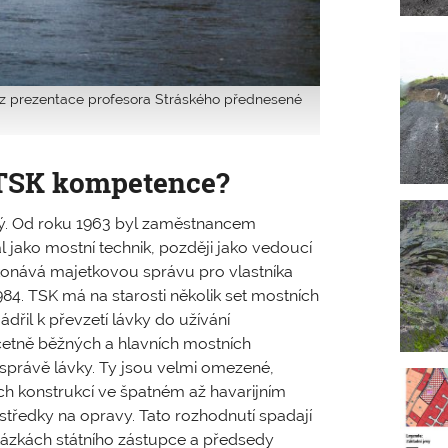
no z prezentace profesora Stráského přednesené
 TSK kompetence?
ý. Od roku 1963 byl zaměstnancem
 jako mostní technik, později jako vedoucí
konává majetkovou správu pro vlastníka
84. TSK má na starosti několik set mostních
ádřil k převzetí lávky do užívání
včetně běžných a hlavních mostních
i správě lávky. Ty jsou velmi omezené,
h konstrukcí ve špatném až havarijním
středky na opravy. Tato rozhodnutí spadají
tázkách státního zástupce a předsedy