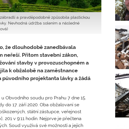
a zábradlí a pravděpodobně způsobila plastickou
 lávky. Nevhodná údržba solením a následné
ková)
to, že dlouhodobě zanedbávala
 neřeší. Přitom stavební zákon,
ržování stavby v provozuschopném a
ojila k obžalobě na zaměstnance
a původního projektanta lávky a žádá
lo u Obvodního soudu pro Prahu 7 dne 15.
dy do 17. září 2020. Oba obžalovaní se
poškozených, státní zástupce, veřejnost
č. 201 v 9:11 hodin. Nejprve je přečtena
ch. Soud využívá své možnosti a jejich