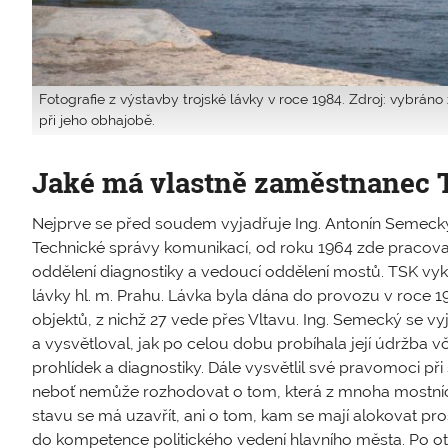
Fotografie z výstavby trojské lávky v roce 1984. Zdroj: vybrá
při jeho obhajobě.
Jaké má vlastně zaměstnanec
Nejprve se před soudem vyjadřuje Ing. Antonín Semeck
Technické správy komunikací, od roku 1964 zde pracoval
oddělení diagnostiky a vedoucí oddělení mostů. TSK vy
lávky hl. m. Prahu. Lávka byla dána do provozu v roce 19
objektů, z nichž 27 vede přes Vltavu. Ing. Semecký se vyj
a vysvětloval, jak po celou dobu probíhala její údržba 
prohlídek a diagnostiky. Dále vysvětlil své pravomoci př
neboť nemůže rozhodovat o tom, která z mnoha mostníc
stavu se má uzavřít, ani o tom, kam se mají alokovat pro
do kompetence politického vedení hlavního města. Po o