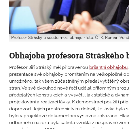
Profesor Stráský u soudu mezi obhájci (foto: ČTK, Roman Vond
Obhajoba profesora Stráského b
Profesor Jiří Stráský měl připravenou
brilantní obhajobu
prezentace své obhajoby promítáním na velkoplošné obr
umožněno, tak všem zúčastněným předal vytištěný obra
stran. Ve své dvouhodinové řeči udělal přítomným sro
předpjatých konstrukcích a vysvětlil jak statické a dyna
projektování a realizaci lávky. K demonstraci použil i 
doprovod. Jejich prostřednictvím doložil, že lávka byla 
bylo v projektové dokumentaci výslovně zakázáno. Hlavn
odborného názoru byla salinita vzniklá z nesprávné zim