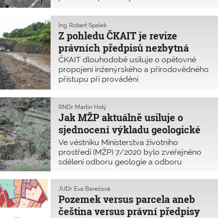
konstrukcí
podle českého právního řádu znalost
geotechnické problematiky ani
souvisejících stavebních oborů nutná!
Ing. Robert Špalek
Z pohledu ČKAIT je revize
Podle evropských norem se přitom jedná
o vysoce odbornou autorizovanou
právních předpisů nezbytná
činnost.
ČKAIT dlouhodobě usiluje o opětovné
propojení inženýrského a přírodovědného
přístupu při provádění
inženýrskogelogických průzkumů ve
stavebnictví. Na nezbytnost kvalitního
průzkumu pro kvalitní navrhování a
RNDr. Martin Holý
Jak MŽP aktuálně usiluje o
provádění staveb poukazuje již dlouho.
sjednocení výkladu geologické
práce
Ve věstníku Ministerstva životního
prostředí (MŽP) 7/2020 bylo zveřejněno
sdělení odboru geologie a odboru
legislativního MŽP k ustanovení § 3 odst. 1
až 3 geologického zákona. Cílem je
JUDr. Eva Barešová
sjednotit termín „geologické práce“
Pozemek versus parcela aneb
a odstranit nejasnosti „vyjádření osoby
čeština versus právní předpisy
s odbornou způsobilostí“.