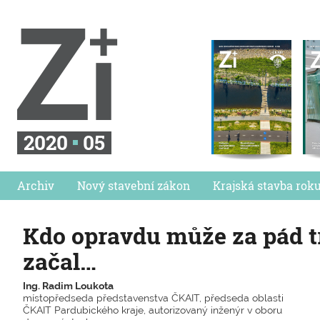
2020
05
Archiv
Nový stavební zákon
Krajská stavba rok
Kdo opravdu může za pád t
začal…
Ing. Radim Loukota
místopředseda představenstva ČKAIT, předseda oblasti
ČKAIT Pardubického kraje, autorizovaný inženýr v oboru