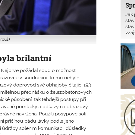
Spr
Jak 
stav
stav
vzáj
své 
rouš)
yla brilantní
. Nejprve požádal soud o možnost
azovce v soudní síni. To mu nebylo
zový doprovod své obhajoby čítající 193
zumitelnou přednášku o železobetonových
mické působení, tak tehdejší postupy při
připravené pomůcky a odkazy na obrazový
správně navržena. Použití posypové soli
í příčinou pádu lávky podle jeho
ní údržby solením komunikací, důsledky