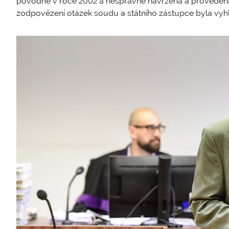
povodně v roce 2002 a nesprávně navržená a provedená 
zodpovězení otázek soudu a státního zástupce byla vyh