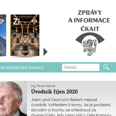
ma inženýrské komory
Ing. Pavel Křeček
Úvodník říjen 2020
Jsem pod časovým tlakem napsat
úvodník. Vzhledem k tomu, že je poslední,
dovolím si trochu se ohlédnout za
dvanácti lety, kdy jsem stál v čele Komory.