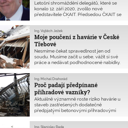
Sb. ve znění pozdějších předpisů k
Letošní shromáždění delegátů, které se
nejdůležitějším návrhům.
konalo 12. září 2020, zvolilo nové
představitele ČKAIT. Předsedou ČKAIT se
stal Ing. Robert Špalek, který dlouhá léta
pracoval v Představenstvu ČKAIT jako
místopředseda.
Ing. Vojtěch Ježek
Moje poučení z havárie v České
Třebové
Nesmíme čekat spravedlnost jen od
soudu. Musíme začít u sebe, vážit si své
práce a nedávat podhodnocené nabídky.
Musíme diskutovat s objednatelem
smluvní podmínky.
Ing. Michal Drahorád
Proč padají předpínané
příhradové vazníky?
Aktuálně významně roste riziko havárie u
staveb zastřešených dodatečně
předpjatými betonovými příhradovými
vazníky. ČKAIT informovala o nebezpečí
Kláru Dostálovou, ministryni pro místní
rozvoj. Odhadem se jedná o stavby na
Ing. Stanislav Rada