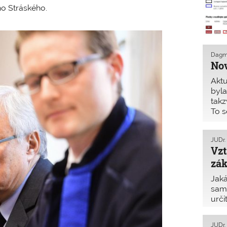
ho Stráského.
Dagm
Nov
Aktu
byla
takz
To s
řádn
JUDr.
Vzt
zá
Jaká
samo
urči
stav
v ur
JUDr.