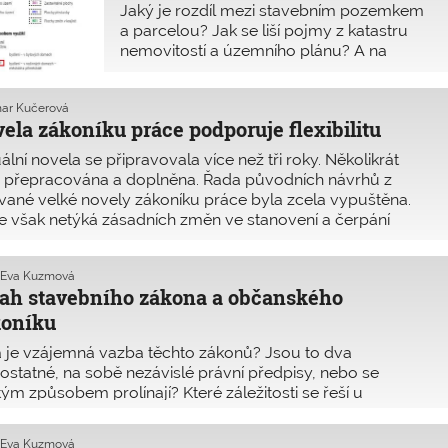
Jaký je rozdíl mezi stavebním pozemkem
a parcelou? Jak se liší pojmy z katastru
nemovitostí a územního plánu? A na
kterých pozemcích lze stavět?
ar Kučerová
ela zákoníku práce podporuje flexibilitu
ální novela se připravovala více než tři roky. Několikrát
 přepracována a doplněna. Řada původních návrhů z
vané velké novely zákoníku práce byla zcela vypuštěna.
e však netýká zásadních změn ve stanovení a čerpání
é dovolené. Ty budou účinné až od roku 2021.
 Eva Kuzmová
ah stavebního zákona a občanského
koníku
 je vzájemná vazba těchto zákonů? Jsou to dva
statné, na sobě nezávislé právní předpisy, nebo se
tým způsobem prolínají? Které záležitosti se řeší u
ebního úřadu a které soudně, když oba předpisy upravují
čitých případech obdobné věci?
 Eva Kuzmová