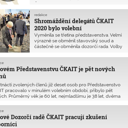
ČKAIT Praha (OK Praha).
redakce
Shromáždění delegátů ČKAIT
2020 bylo volební
Vyměnila se třetina představenstva. Velmi
výrazně se obměnil stavovský soud a
částečně se obměnila dozorčí rada. Volby
se konají každé tři roky. Jednání bylo
regulérní a průběh byl poklidný.
kce
ovém Představenstvu ČKAIT je pět nových
nů
tnácti zvolených členů již deset osob pro Představenstvo
T pracovalo v minulém volebním období, přibylo pět
ch. Průměrný věk je 60 let, nejmladšímu je 38 let, dvěma
tarším je 75 let. Členové představenstva pochází z 11
stí: tři z Ostravy, dva z Prahy a dva z Brna, ostatní oblasti
kce
 po jednom zástupci. Zastoupeny nejsou oblasti Hradec
ové Dozorčí radě ČKAIT pracují zkušení
ové a Liberec.
orníci