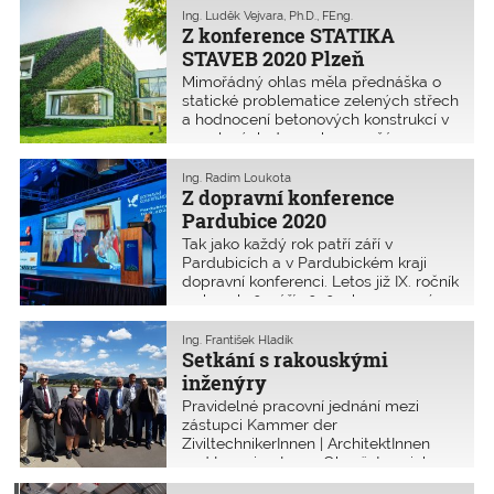
Tróji“. Bylo debatováno, jak uplatnit
Ing. Luděk Vejvara, Ph.D., FEng.
zkušenosti z průběhu trestního řízení o
Z konference STATIKA
„České Třebové“ a jaká by měla být
STAVEB 2020 Plzeň
optimální reakce Komory v takovýchto
Mimořádný ohlas měla přednáška o
kauzách. Názorem většiny přítomných
statické problematice zelených střech
členů aktivu je aktivní postoj Komory
a hodnocení betonových konstrukcí v
již v průběhu soudních kauz.
panelových domech po požáru.
Nejčastěji řešenými tématy byly
úpravy nosných konstrukcí a vady na
Ing. Radim Loukota
stavbách.
Z dopravní konference
Pardubice 2020
Tak jako každý rok patří září v
Pardubicích a v Pardubickém kraji
dopravní konferenci. Letos již IX. ročník
se konal 10. září 2020 v kongresovém
centru Palác Pardubice.
Ing. František Hladík
Setkání s rakouskými
inženýry
Pravidelné pracovní jednání mezi
zástupci Kammer der
ZiviltechnikerInnen | ArchitektInnen
und IngenieurInnen Oberösterreich
und Salzburg (dále ZT:) a zástupci