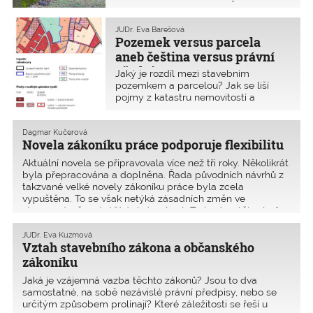
a odboru legislativního MŽP
k ustanovení § 3 odst. 1 až 3
geologického zákona. Cílem je
JUDr. Eva Barešová
Pozemek versus parcela
sjednotit termín „geologické práce“
a odstranit nejasnosti „vyjádření osoby
aneb čeština versus právní
s odbornou způsobilostí“.
předpisy
Jaký je rozdíl mezi stavebním
pozemkem a parcelou? Jak se liší
pojmy z katastru nemovitostí a
územního plánu? A na kterých
pozemcích lze stavět?
Dagmar Kučerová
Novela zákoníku práce podporuje flexibilitu
Aktuální novela se připravovala více než tři roky. Několikrát
byla přepracována a doplněna. Řada původních návrhů z
takzvané velké novely zákoníku práce byla zcela
vypuštěna. To se však netýká zásadních změn ve
stanovení a čerpání řádné dovolené. Ty budou účinné až
od roku 2021.
JUDr. Eva Kuzmová
Vztah stavebního zákona a občanského
zákoníku
Jaká je vzájemná vazba těchto zákonů? Jsou to dva
samostatné, na sobě nezávislé právní předpisy, nebo se
určitým způsobem prolínají? Které záležitosti se řeší u