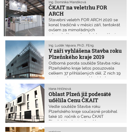
oblastní kanceláře ČKAIT České
Ing. Dominika Mandíková
Budějovice se tentokrát konalo 7.
ČKAIT na veletrhu FOR
července 2020 v Linci.
ARCH
Stavební veletrh FOR ARCH 2020 se
konal tradičně v měsíci září, tentokrát
ovšem za mimořádných
zdravotněbezpečnostních opatření.
ČKAIT se veletrhu zúčastnila a na
stánku prezentovala své poslání
Ing. Luděk Vejvara, Ph.D., FEng.
a služby autorizovaným osobám
V září vyhlášena Stavba roku
i odborné veřejnosti. Návštěvníci oce
Plzeňského kraje 2019
Odborná porota soutěže Stavba roku
Plzeňského kraje letos posuzovala
celkem 37 přihlášených děl. Z nich 19
nominovala na ceny, které byly
slavnostně předány 8. září 2020
v Měšťanské besedě v Plzni. Titul
Hana Hričinová
Stavba roku Plzeňského kraje 2019
Oblast Plzeň již podesáté
získala Lokalita Bolevec určená pro
udělila Cenu ČKAIT
bydlení v samostatných rodinných
Vedle soutěže Stavba roku
domech se zahradou a novostavba
Plzeňského kraje současně probíhal
administrativní budovy Konplan, obě v
také 10. ročník o Cenu ČKAIT
Plzni. Ta se stala zároveň vítězem
Plzeňského kraje 2019, kterou
internetového hlasování a získala
vyhlašuje kancelář oblasti ČKAIT
Cenu veřejnosti. Letošní ročník
Plzeň podle samostatných podmínek.