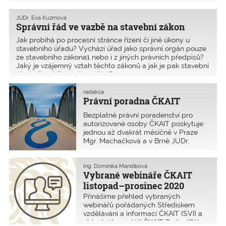
stavebního úřadu a které soudně, když oba předpisy
upravují v určitých případech obdobné věci?
JUDr. Eva Kuzmová
Správní řád ve vazbě na stavební zákon
Jak probíhá po procesní stránce řízení či jiné úkony u
stavebního úřadu? Vychází úřad jako správní orgán pouze
ze stavebního zákona1 nebo i z jiných právních předpisů?
Jaký je vzájemný vztah těchto zákonů a jak je pak stavební
úřad při své činnosti používá?
redakce
Právní poradna ČKAIT
Bezplatné právní poradenství pro
autorizované osoby ČKAIT poskytuje
jednou až dvakrát měsíčně v Praze
Mgr. Machačková a v Brně JUDr.
Kuzmová.
Ing. Dominika Mandíková
Vybrané webináře ČKAIT
listopad–prosinec 2020
Přinášíme přehled vybraných
webinářů pořádaných Střediskem
vzdělávání a informací ČKAIT (SVI) a
oblastní kanceláří ČKAIT Praha (OK