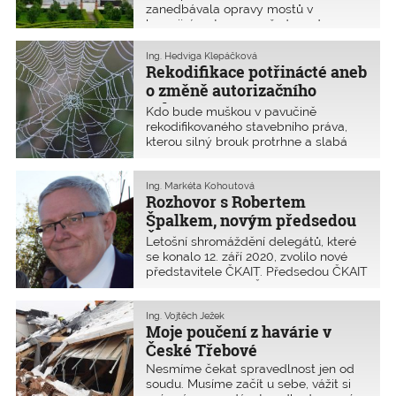
tolik snaží o změnu práce Komory,
zanedbávala opravy mostů v
budou tak aktivní i v následujícím
havarijním stavu, se před soudem
čase. Doufám, že svým přístupem
neřeší. Přitom stavební zákon, minulý i
pomohou novému předsedovi.
současný, vždy činí odpovědným za
Ing. Hedviga Klepáčková
udržování stavby v provozuschopném
Rekodifikace potřinácté aneb
a bezpečném stavu jejího vlastníka.
o změně autorizačního
Praha se připojila k obžalobě na
zákona
Kdo bude muškou v pavučině
zaměstnance Technické správy
rekodifikovaného stavebního práva,
komunikací hl. m. Prahy (TSK) a
kterou silný brouk protrhne a slabá
původního projektanta lávky a žádá
muška v ní uvízne? V tomto
náhradu škody v řádu několika milionů
pokračování se zaměříme zejména na
korun.
zákon autorizační, který je zařazen
Ing. Markéta Kohoutová
Rozhovor s Robertem
mezi změnové zákony rekodifikace
jako část X. Pro autorizované osoby
Špalkem, novým předsedou
patří změny zákona č. 360/1992 Sb.
ČKAIT
Letošní shromáždění delegátů, které
ve znění pozdějších předpisů k
se konalo 12. září 2020, zvolilo nové
nejdůležitějším návrhům.
představitele ČKAIT. Předsedou ČKAIT
se stal Ing. Robert Špalek, který
dlouhá léta pracoval v Představenstvu
ČKAIT jako místopředseda.
Ing. Vojtěch Ježek
Moje poučení z havárie v
České Třebové
Nesmíme čekat spravedlnost jen od
soudu. Musíme začít u sebe, vážit si