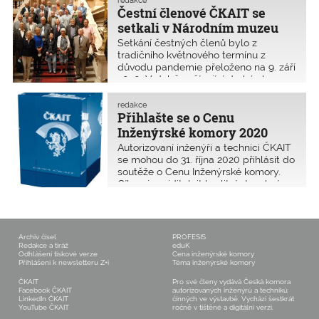
redakce
soutěže nově získal záštitu
Letos byl takto oceněn bytový dům
Čestní členové ČKAIT se
Ministerstva průmyslu a obchodu.
Kreuzmannova.
setkali v Národním muzeu
Setkání čestných členů bylo z
tradičního květnového termínu z
důvodu pandemie přeloženo na 9. září
2020. V době začínající druhé vlny
koronaviru se setkání v rekonstruované
budově Národního muzea v Praze
redakce
zúčastnilo třicet čestných členů z celé
Přihlašte se o Cenu
republiky.
Inženýrské komory 2020
Autorizovaní inženýři a technici ČKAIT
se mohou do 31. října 2020 přihlásit do
soutěže o Cenu Inženýrské komory.
Cílem je zviditelnit kvalitní stavební a
technologické inženýrské návrhy ze
všech autorizačních oborů a
specializací ČKAIT. Přihlášení
inženýrského návrhu je bez poplatků.
Archiv čísel
PROFESIS
Redakce a tiráž
eduK
Odhlášení tiskové verze
Cena inženýrské komory
Přihlášení k newsletteru Z+i
Téma inženýrské komory
ČKAIT
Pro své členy vydává Česká komora
Facebook ČKAIT
autorizovaných inženýrů a techniků
LinkedIn ČKAIT
činných ve výstavbě. Vychází šestkrát
YouTube ČKAIT
ročně v tištěné a digitální verzi.