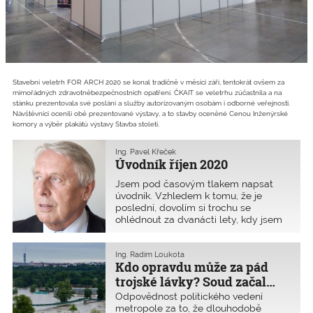
Stavební veletrh FOR ARCH 2020 se konal tradičně v měsíci září, tentokrát ovšem za
mimořádných zdravotněbezpečnostních opatření. ČKAIT se veletrhu zúčastnila a na
stánku prezentovala své poslání a služby autorizovaným osobám i odborné veřejnosti.
Návštěvníci ocenili obě prezentované výstavy, a to stavby oceněné Cenou Inženýrské
komory a výběr plakátů výstavy Stavba století.
Ing. Pavel Křeček
Úvodník říjen 2020
Jsem pod časovým tlakem napsat
úvodník. Vzhledem k tomu, že je
poslední, dovolím si trochu se
ohlédnout za dvanácti lety, kdy jsem
stál v čele Komory. Především musím
poděkovat všem, kteří mi pomáhali.
Nebylo toho málo k řešení. Zároveň je
Ing. Radim Loukota
Kdo opravdu může za pád
pravdou, že delegáti rozhodli zbavit
mě nejtěžšího období, tj. prací okolo
trojské lávky? Soud začal…
nového stavebního zákona. Jsem
Odpovědnost politického vedení
zvědavý, zda ti, co se v poslední době
metropole za to, že dlouhodobě