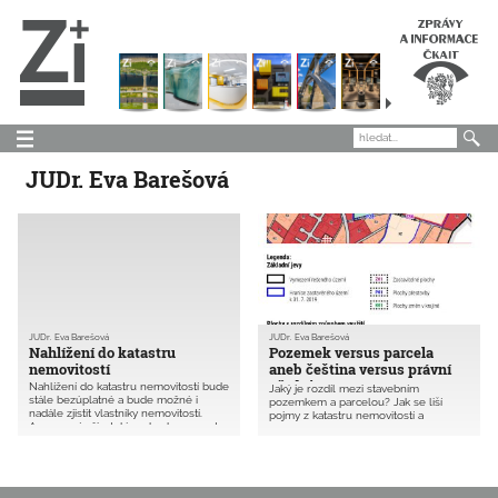
JUDr. Eva Barešová
JUDr. Eva Barešová
JUDr. Eva Barešová
Nahlížení do katastru
Pozemek versus parcela
nemovitostí
aneb čeština versus právní
předpisy
Nahlížení do katastru nemovitostí bude
Jaký je rozdíl mezi stavebním
stále bezúplatné a bude možné i
pozemkem a parcelou? Jak se liší
nadále zjistit vlastníky nemovitostí.
pojmy z katastru nemovitostí a
Anonymní uživatelé se budou muset
územního plánu? A na kterých
obrnit trpělivostí a opakovaně
pozemcích lze stavět?
identifikovat deformované obrázky tzv.
Turingova testu. Pokud by se tomu
chtěli vyhnout, musí „vystoupit“ z
anonymity a přihlásit se eIdentitou