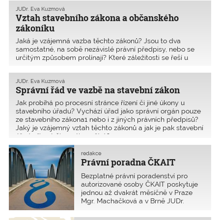
od roku 2021.
JUDr. Eva Kuzmová
Vztah stavebního zákona a občanského
zákoníku
Jaká je vzájemná vazba těchto zákonů? Jsou to dva
samostatné, na sobě nezávislé právní předpisy, nebo se
určitým způsobem prolínají? Které záležitosti se řeší u
stavebního úřadu a které soudně, když oba předpisy
upravují v určitých případech obdobné věci?
JUDr. Eva Kuzmová
Správní řád ve vazbě na stavební zákon
Jak probíhá po procesní stránce řízení či jiné úkony u
stavebního úřadu? Vychází úřad jako správní orgán pouze
ze stavebního zákona1 nebo i z jiných právních předpisů?
Jaký je vzájemný vztah těchto zákonů a jak je pak stavební
úřad při své činnosti používá?
redakce
Právní poradna ČKAIT
Bezplatné právní poradenství pro
autorizované osoby ČKAIT poskytuje
jednou až dvakrát měsíčně v Praze
Mgr. Machačková a v Brně JUDr.
Kuzmová.