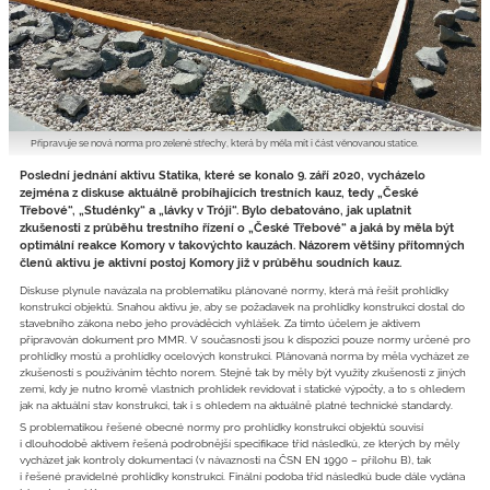
Připravuje se nová norma pro zelené střechy, která by měla mít i část věnovanou statice.
Poslední jednání aktivu Statika, které se konalo 9. září 2020, vycházelo
zejména z diskuse aktuálně probíhajících trestních kauz, tedy „České
Třebové“, „Studénky“ a „lávky v Tróji“. Bylo debatováno, jak uplatnit
zkušenosti z průběhu trestního řízení o „České Třebové“ a jaká by měla být
optimální reakce Komory v takovýchto kauzách. Názorem většiny přítomných
členů aktivu je aktivní postoj Komory již v průběhu soudních kauz.
Diskuse plynule navázala na problematiku plánované normy, která má řešit prohlídky
konstrukcí objektů. Snahou aktivu je, aby se požadavek na prohlídky konstrukcí dostal do
stavebního zákona nebo jeho prováděcích vyhlášek. Za tímto účelem je aktivem
připravován dokument pro MMR. V současnosti jsou k dispozici pouze normy určené pro
prohlídky mostů a prohlídky ocelových konstrukcí. Plánovaná norma by měla vycházet ze
zkušeností s používáním těchto norem. Stejně tak by měly být využity zkušenosti z jiných
zemí, kdy je nutno kromě vlastních prohlídek revidovat i statické výpočty, a to s ohledem
jak na aktuální stav konstrukcí, tak i s ohledem na aktuálně platné technické standardy.
S problematikou řešené obecné normy pro prohlídky konstrukcí objektů souvisí
i dlouhodobě aktivem řešená podrobnější specifikace tříd následků, ze kterých by měly
vycházet jak kontroly dokumentací (v návaznosti na ČSN EN 1990 – přílohu B), tak
i řešené pravidelné prohlídky konstrukcí. Finální podoba tříd následků bude dále vydána