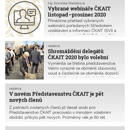
Ing. Dominika Mandíková
Vybrané webináře ČKAIT
listopad–prosinec 2020
Přinášíme přehled vybraných
webinářů pořádaných Střediskem
vzdělávání a informací ČKAIT (SVI) a
oblastní kanceláří ČKAIT Praha (OK
Praha).
redakce
Shromáždění delegátů
ČKAIT 2020 bylo volební
Vyměnila se třetina představenstva.
Velmi výrazně se obměnil stavovský
soud a částečně se obměnila dozorčí
rada. Volby se konají každé tři roky.
Jednání bylo regulérní a průběh byl
poklidný.
redakce
V novém Představenstvu ČKAIT je pět
nových členů
Z patnácti zvolených členů již deset osob pro
Představenstvo ČKAIT pracovalo v minulém volebním
období, přibylo pět nových. Průměrný věk je 60 let,
nejmladšímu je 38 let, dvěma nejstarším je 75 let. Členové
představenstva pochází z 11 oblastí: tři z Ostravy, dva z