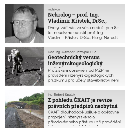
nebezpečných konstrukcí. Bohužel
naše stávající zákony a vyhlášky
redakce
Nekrolog – prof. Ing.
obecně metodicky neřeší postup
v tom
Vladimír Křístek, DrSc.,
FEng.
Dne 9. září nás ve věku nedožitých 82
let nečekaně opustil prof. Ing.
Vladimír Křístek, DrSc., FEng. Narodil
se 15. října 1938 v Praze. Celý profesní
život strávil na Fakultě stavební ČVUT
v Praze. Od roku 1977 působil jako
Doc. Ing. Alexandr Rozsypal, CSc.
Geotechnický versus
profesor v oboru betonových
konstrukcí a mostů. Prošel zde řadou
inženýrskogeologický
funkcí, mimo jiné byl proděkanem pro
průzkum
Pro získání oprávnění od MŽP na
vědeckovýzkumnou činnost a
provádění inženýrskogeologických
zahraniční styky a dlouholetým
průzkumů pro účely stavebnictví není
vedoucím katedry betonových a
podle českého právního řádu znalost
zděných konstrukcí
geotechnické problematiky ani
souvisejících stavebních oborů nutná!
Ing. Robert Špalek
Z pohledu ČKAIT je revize
Podle evropských norem se přitom
jedná o vysoce odbornou
právních předpisů nezbytná
autorizovanou činnost.
ČKAIT dlouhodobě usiluje o opětovné
propojení inženýrského a
přírodovědného přístupu při provádění
inženýrskogelogických průzkumů ve