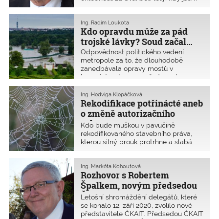
stál v čele Komory. Především musím
poděkovat všem, kteří mi pomáhali.
Nebylo toho málo k řešení. Zároveň je
Ing. Radim Loukota
Kdo opravdu může za pád
pravdou, že delegáti rozhodli zbavit
mě nejtěžšího období, tj. prací okolo
trojské lávky? Soud začal…
nového stavebního zákona. Jsem
Odpovědnost politického vedení
zvědavý, zda ti, co se v poslední době
metropole za to, že dlouhodobě
tolik snaží o změnu práce Komory,
zanedbávala opravy mostů v
budou tak aktivní i v následujícím
havarijním stavu, se před soudem
čase. Doufám, že svým přístupem
neřeší. Přitom stavební zákon, minulý i
pomohou novému předsedovi.
současný, vždy činí odpovědným za
Ing. Hedviga Klepáčková
udržování stavby v provozuschopném
Rekodifikace potřinácté aneb
a bezpečném stavu jejího vlastníka.
o změně autorizačního
Praha se připojila k obžalobě na
zákona
Kdo bude muškou v pavučině
zaměstnance Technické správy
rekodifikovaného stavebního práva,
komunikací hl. m. Prahy (TSK) a
kterou silný brouk protrhne a slabá
původního projektanta lávky a žádá
muška v ní uvízne? V tomto
náhradu škody v řádu několika milionů
pokračování se zaměříme zejména na
korun.
zákon autorizační, který je zařazen
Ing. Markéta Kohoutová
Rozhovor s Robertem
mezi změnové zákony rekodifikace
jako část X. Pro autorizované osoby
Špalkem, novým předsedou
patří změny zákona č. 360/1992 Sb.
ČKAIT
Letošní shromáždění delegátů, které
ve znění pozdějších předpisů k
se konalo 12. září 2020, zvolilo nové
nejdůležitějším návrhům.
představitele ČKAIT. Předsedou ČKAIT