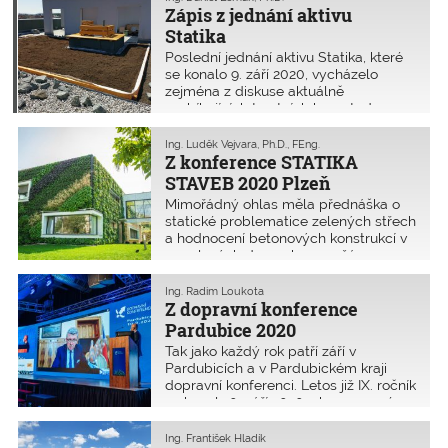
Pavla Křečka, čestným
Zápis z jednání aktivu
místopředsedou ČKAIT.
Statika
Poslední jednání aktivu Statika, které
se konalo 9. září 2020, vycházelo
zejména z diskuse aktuálně
probíhajících trestních kauz, tedy
„České Třebové“, „Studénky“ a „lávky v
Tróji“. Bylo debatováno, jak uplatnit
Ing. Luděk Vejvara, Ph.D., FEng.
zkušenosti z průběhu trestního řízení o
Z konference STATIKA
„České Třebové“ a jaká by měla být
STAVEB 2020 Plzeň
optimální reakce Komory v takovýchto
Mimořádný ohlas měla přednáška o
kauzách. Názorem většiny přítomných
statické problematice zelených střech
členů aktivu je aktivní postoj Komory
a hodnocení betonových konstrukcí v
již v průběhu soudních kauz.
panelových domech po požáru.
Nejčastěji řešenými tématy byly
úpravy nosných konstrukcí a vady na
Ing. Radim Loukota
stavbách.
Z dopravní konference
Pardubice 2020
Tak jako každý rok patří září v
Pardubicích a v Pardubickém kraji
dopravní konferenci. Letos již IX. ročník
se konal 10. září 2020 v kongresovém
centru Palác Pardubice.
Ing. František Hladík