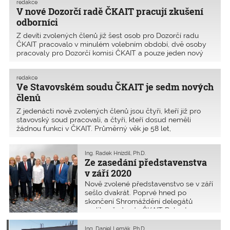
redakce
Prahy a dva z Brna, ostatní oblasti mají po jednom
V nové Dozorčí radě ČKAIT pracují zkušení
zástupci. Zastoupeny nejsou oblasti Hradec Králové a
odborníci
Liberec.
Z devíti zvolených členů již šest osob pro Dozorčí radu
ČKAIT pracovalo v minulém volebním období, dvě osoby
pracovaly pro Dozorčí komisi ČKAIT a pouze jeden nový
člen nemá předchozí zkušenosti v dozorčích orgánech.
Průměrný věk je 62 let, nejmladšímu je 43 let, nejstaršímu
redakce
je 74 let. Celkem kandidovalo 13 autorizovaných osob. Čtyři
Ve Stavovském soudu ČKAIT je sedm nových
nezvolené osoby neměly předchozí zkušenost v dozorčích
členů
orgánech.
Z jedenácti nově zvolených členů jsou čtyři, kteří již pro
stavovský soud pracovali, a čtyři, kteří dosud neměli
žádnou funkci v ČKAIT. Průměrný věk je 58 let,
nejmladšímu je 44 let a nejstaršímu 72 let. Kandidovalo 16
autorizovaných osob. Z pěti nezvolených byli dva v
Ing. Radek Hnízdil, Ph.D.
předchozím období členy stavovského soudu.
Ze zasedání představenstva
v září 2020
Nově zvolené představenstvo se v září
sešlo dvakrát. Poprvé hned po
skončení Shromáždění delegátů
zvolilo předsedu ČKAIT Roberta
Špalka a 1. místopředsedu Aloise
Maternu. Na druhém zasedání zvolilo
Ing. Daniel Lemák, Ph.D.