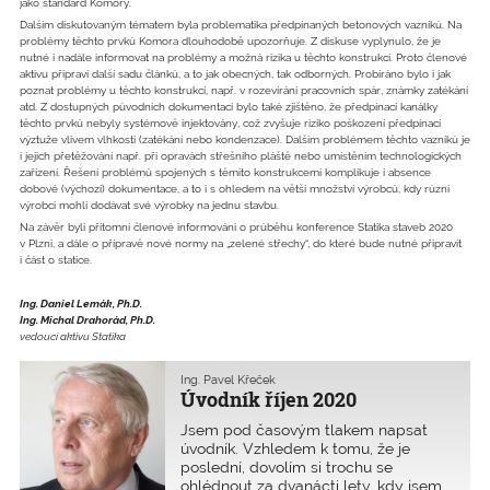
jako standard Komory.
Dalším diskutovaným tématem byla problematika předpínaných betonových vazníků. Na
problémy těchto prvků Komora dlouhodobě upozorňuje. Z diskuse vyplynulo, že je
nutné i nadále informovat na problémy a možná rizika u těchto konstrukcí. Proto členové
aktivu připraví další sadu článků, a to jak obecných, tak odborných. Probíráno bylo i jak
poznat problémy u těchto konstrukcí, např. v rozevírání pracovních spár, známky zatékání
atd. Z dostupných původních dokumentací bylo také zjištěno, že předpínací kanálky
těchto prvků nebyly systémově injektovány, což zvyšuje riziko poškození předpínací
výztuže vlivem vlhkosti (zatékání nebo kondenzace). Dalším problémem těchto vazníků je
i jejich přetěžování např. při opravách střešního pláště nebo umístěním technologických
zařízení. Řešení problémů spojených s těmito konstrukcemi komplikuje i absence
dobové (výchozí) dokumentace, a to i s ohledem na větší množství výrobců, kdy různí
výrobci mohli dodávat své výrobky na jednu stavbu.
Na závěr byli přítomní členové informováni o průběhu konference Statika staveb 2020
v Plzni, a dále o přípravě nové normy na „zelené střechy“, do které bude nutné připravit
i část o statice.
Ing. Daniel Lemák, Ph.D.
Ing. Michal Drahorád, Ph.D.
vedoucí aktivu Statika
Ing. Pavel Křeček
Úvodník říjen 2020
Jsem pod časovým tlakem napsat
úvodník. Vzhledem k tomu, že je
poslední, dovolím si trochu se
ohlédnout za dvanácti lety, kdy jsem