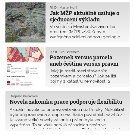
stavebnictví. Na nezbytnost kvalitního
průzkumu pro kvalitní navrhování a
RNDr. Martin Holý
provádění staveb poukazuje již
Jak MŽP aktuálně usiluje o
dlouho.
sjednocení výkladu
geologické práce
Ve věstníku Ministerstva životního
prostředí (MŽP) 7/2020 bylo
zveřejněno sdělení odboru geologie
a odboru legislativního MŽP
k ustanovení § 3 odst. 1 až 3
geologického zákona. Cílem je
JUDr. Eva Barešová
Pozemek versus parcela
sjednotit termín „geologické práce“
a odstranit nejasnosti „vyjádření osoby
aneb čeština versus právní
s odbornou způsobilostí“.
předpisy
Jaký je rozdíl mezi stavebním
pozemkem a parcelou? Jak se liší
pojmy z katastru nemovitostí a
územního plánu? A na kterých
pozemcích lze stavět?
Dagmar Kučerová
Novela zákoníku práce podporuje flexibilitu
Aktuální novela se připravovala více než tři roky. Několikrát
byla přepracována a doplněna. Řada původních návrhů z
takzvané velké novely zákoníku práce byla zcela
vypuštěna. To se však netýká zásadních změn ve
stanovení a čerpání řádné dovolené. Ty budou účinné až