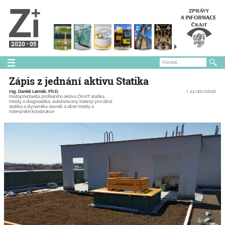
2020
05
Zápis z jednání aktivu Statika
Ing. Daniel Lemák, Ph.D.
22/10/2020
místopředseda profesního aktivu ČKAIT statika,
mosty a diagnostika, autorizovaný inženýr pro obor
statika a dynamika staveb a obor mosty a
inženýrské konstrukce