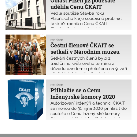
Oblast Plzeň již podesáté
získala Lokalita Bolevec určená pro
udělila Cenu ČKAIT
bydlení v samostatných rodinných
Vedle soutěže Stavba roku
domech se zahradou a novostavba
Plzeňského kraje současně probíhal
administrativní budovy Konplan, obě v
také 10. ročník o Cenu ČKAIT
Plzni. Ta se stala zároveň vítězem
Plzeňského kraje 2019, kterou
internetového hlasování a získala
vyhlašuje kancelář oblasti ČKAIT
Cenu veřejnosti. Letošní ročník
Plzeň podle samostatných podmínek.
redakce
soutěže nově získal záštitu
Letos byl takto oceněn bytový dům
Čestní členové ČKAIT se
Ministerstva průmyslu a obchodu.
Kreuzmannova.
setkali v Národním muzeu
Setkání čestných členů bylo z
tradičního květnového termínu z
důvodu pandemie přeloženo na 9. září
2020. V době začínající druhé vlny
koronaviru se setkání v rekonstruované
budově Národního muzea v Praze
redakce
zúčastnilo třicet čestných členů z celé
Přihlašte se o Cenu
republiky.
Inženýrské komory 2020
Autorizovaní inženýři a technici ČKAIT
se mohou do 31. října 2020 přihlásit do
soutěže o Cenu Inženýrské komory.
Cílem je zviditelnit kvalitní stavební a
technologické inženýrské návrhy ze
všech autorizačních oborů a
specializací ČKAIT. Přihlášení