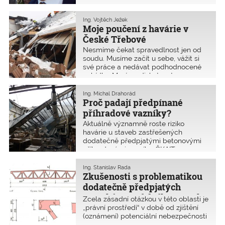
se stal Ing. Robert Špalek, který
dlouhá léta pracoval v Představenstvu
ČKAIT jako místopředseda.
Ing. Vojtěch Ježek
Moje poučení z havárie v
České Třebové
Nesmíme čekat spravedlnost jen od
soudu. Musíme začít u sebe, vážit si
své práce a nedávat podhodnocené
nabídky. Musíme diskutovat s
objednatelem smluvní podmínky.
Ing. Michal Drahorád
Proč padají předpínané
příhradové vazníky?
Aktuálně významně roste riziko
havárie u staveb zastřešených
dodatečně předpjatými betonovými
příhradovými vazníky. ČKAIT
informovala o nebezpečí Kláru
Dostálovou, ministryni pro místní
Ing. Stanislav Rada
rozvoj. Odhadem se jedná o stavby na
Zkušenosti s problematikou
ploše více než půl milionu čtverečních
dodatečně předpjatých
metrů. Stavební úřady a vlastníci by
vazníků z prefabrikovaných
Zcela zásadní otázkou v této oblasti je
měli neprodleně podniknout kroky ke
konstrukčních systémů
„právní prostředí“ v době od zjištění
kontrolám stavu tohoto typu
(oznámení) potenciální nebezpečnosti
konstrukcí.
konstrukce až po dokončení zajištění