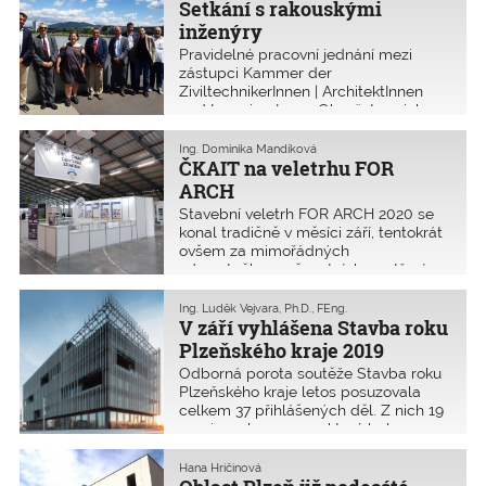
Setkání s rakouskými
inženýry
Pravidelné pracovní jednání mezi
zástupci Kammer der
ZiviltechnikerInnen | ArchitektInnen
und IngenieurInnen Oberösterreich
und Salzburg (dále ZT:) a zástupci
oblastní kanceláře ČKAIT České
Ing. Dominika Mandíková
Budějovice se tentokrát konalo 7.
ČKAIT na veletrhu FOR
července 2020 v Linci.
ARCH
Stavební veletrh FOR ARCH 2020 se
konal tradičně v měsíci září, tentokrát
ovšem za mimořádných
zdravotněbezpečnostních opatření.
ČKAIT se veletrhu zúčastnila a na
stánku prezentovala své poslání
Ing. Luděk Vejvara, Ph.D., FEng.
a služby autorizovaným osobám
V září vyhlášena Stavba roku
i odborné veřejnosti. Návštěvníci oce
Plzeňského kraje 2019
Odborná porota soutěže Stavba roku
Plzeňského kraje letos posuzovala
celkem 37 přihlášených děl. Z nich 19
nominovala na ceny, které byly
slavnostně předány 8. září 2020
v Měšťanské besedě v Plzni. Titul
Hana Hričinová
Stavba roku Plzeňského kraje 2019