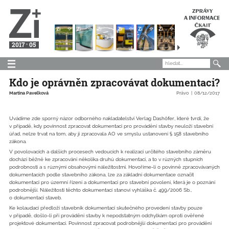
2017
05
Kdo je oprávněn zpracovávat dokumentaci?
Martina Pavelková
Právo
08/12/2017
Uvádíme zde sporný názor odborného nakladatelství Verlag Dashöfer, které tvrdí, že
v případě, kdy povinnost zpracovat dokumentaci pro provádění stavby neuloží stavební
úřad, nelze trvat na tom, aby ji zpracovala AO ve smyslu ustanovení § 158 stavebního
zákona.
V povolovacích a dalších procesech vedoucích k realizaci určitého stavebního záměru
dochází běžně ke zpracování několika druhů dokumentací, a to v různých stupních
podrobnosti a s různými obsahovými náležitostmi. Hovoříme-li o povinně zpracovávaných
dokumentacích podle stavebního zákona, lze za základní dokumentace označit
dokumentaci pro územní řízení a dokumentaci pro stavební povolení, která je o poznání
podrobnější. Náležitosti těchto dokumentací stanoví vyhláška č. 499/2006 Sb.,
o dokumentaci staveb.
Ke kolaudaci předloží stavebník dokumentaci skutečného provedení stavby pouze
v případě, došlo-li při provádění stavby k nepodstatným odchylkám oproti ověřené
projektové dokumentaci. Povinnost zpracovat podrobnější dokumentaci pro provádění