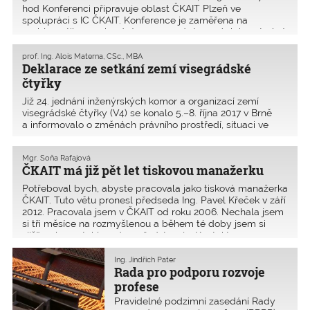
hod Konferenci připravuje oblast ČKAIT Plzeň ve
spolupráci s IC ČKAIT. Konference je zaměřena na
problematiku navrhování a posuzování nosných konstrukcí
pozem
prof. Ing. Alois Materna, CSc., MBA
Deklarace ze setkání zemí visegrádské
čtyřky
Již 24. jednání inženýrských komor a organizací zemí
visegrádské čtyřky (V4) se konalo 5.–8. října 2017 v Brně
a informo­valo o změnách právního prostředí, situaci ve
stavebnictví a úloze komor a inženýrských organizací
v členských zemích. Stavební zákon a�
Mgr. Soňa Rafajová
ČKAIT má již pět let tiskovou manažerku
Potřeboval bych, abyste pracovala jako tisková manažerka
ČKAIT. Tuto větu pronesl předseda Ing. Pavel Křeček v září
2012. Pracovala jsem v ČKAIT od roku 2006. Nechala jsem
si tři měsíce na rozmyšlenou a během té doby jsem si
zjišťovala, co tahle práce představuje. Kontakto
Ing. Jindřich Pater
Rada pro podporu rozvoje
profese
Pravidelné podzimní zasedání Rady