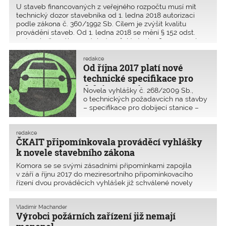
stavebního zákona přináší od 1. ledna
U staveb financovaných z veřejného rozpočtu musí mít
2018 změny v procesu povolování
technický dozor stavebníka od 1. ledna 2018 autorizaci
technické infrastruktury podle § 103
podle zákona č. 360/1992 Sb. Cílem je zvýšit kvalitu
odst. 1 písm. e) bodů 4 až 8.
provádění staveb. Od 1. ledna 2018 se mění § 152 odst.
4 stavebního zákona následovně: U stavby financované
redakce
Od října 2017 platí nové
technické specifikace pro
dobíjecí stanice
Novela vyhlášky č. 268/2009 Sb.,
o technických požadavcích na stavby
– specifikace pro dobíjecí stanice –
byla ve Sbírce zákonů vyhlášena 26.
září 2017, účinnost novely vyhlášky
byla stanovena na patnáctý den po
redakce
ČKAIT připomínkovala prováděcí vyhlášky
jejím vyhlášení. Novela vyhlášky č.
268/2009 Sb. za
k novele stavebního zákona
Komora se se svými zásadními připomínkami zapojila
v září a říjnu 2017 do meziresortního připomínkovacího
řízení dvou prová­děcích vyhlášek již schválené novely
stavebního zákona. Ke dni uzávěrky tohoto čísla nebylo
vypořádání připomínek k dispozici. Připom
Vladimír Machander
Výrobci požárních zařízení již nemají