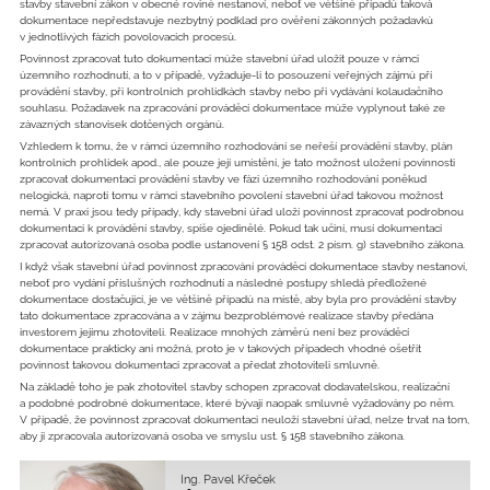
stavby stavební zákon v obecné rovině nestanoví, neboť ve většině případů taková
dokumentace nepředstavuje nezbytný podklad pro ověření zákonných požadavků
v jednotlivých fázích povolovacích procesů.
Povinnost zpracovat tuto dokumentaci může stavební úřad uložit pouze v rámci
územního rozhodnutí, a to v případě, vyžaduje-li to posouzení veřejných zájmů při
provádění stavby, při kontrolních prohlídkách stavby nebo při vydávání kolaudačního
souhlasu. Požadavek na zpracování prováděcí dokumentace může vyplynout také ze
závazných stanovisek dotčených orgánů.
Vzhledem k tomu, že v rámci územního rozhodování se neřeší provádění stavby, plán
kontrolních prohlídek apod., ale pouze její umístění, je tato možnost uložení povinnosti
zpracovat dokumentaci provádění stavby ve fázi územního rozhodování poněkud
nelogická, naproti tomu v rámci stavebního povolení stavební úřad takovou možnost
nemá. V praxi jsou tedy případy, kdy stavební úřad uloží povinnost zpracovat podrobnou
dokumentaci k provádění stavby, spíše ojedinělé. Pokud tak učiní, musí dokumentaci
zpracovat autorizovaná osoba podle ustanovení § 158 odst. 2 písm. g) stavebního zákona.
I když však stavební úřad povinnost zpracování prováděcí dokumentace stavby nestanoví,
neboť pro vydání příslušných rozhodnutí a následné postupy shledá předložené
dokumentace dostačující, je ve většině případů na místě, aby byla pro provádění stavby
tato dokumentace zpracována a v zájmu bezproblémové realizace stavby předána
investorem jejímu zhotoviteli. Realizace mnohých záměrů není bez prováděcí
dokumentace prakticky ani možná, proto je v takových případech vhodné ošetřit
povinnost takovou dokumentaci zpracovat a předat zhotoviteli smluvně.
Na základě toho je pak zhotovitel stavby schopen zpracovat dodavatelskou, realizační
a podobné podrobné dokumentace, které bývají naopak smluvně vyžadovány po něm.
V případě, že povinnost zpracovat dokumentaci neuloží stavební úřad, nelze trvat na tom,
aby ji zpracovala autorizovaná osoba ve smyslu ust. § 158 stavebního zákona.
Ing. Pavel Křeček