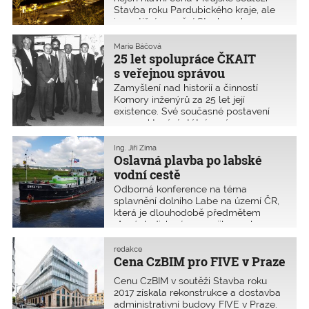
Stavba roku Pardubického kraje, ale
i prestižní ocenění Stavba roku
v celorepublikové soutěži.
Marie Báčová
25 let spolupráce ČKAIT
s veřejnou správou
Zamyšlení nad historií a činností
Komory inženýrů za 25 let její
existence. Své současné postavení
a respektování státní správou
i samosprávou si musela postupně
vydobýt. Dne 7. května 1992 přijala
Ing. Jiří Zima
Česká národní rada autorizační zákon
Oslavná plavba po labské
č. 360/1992 Sb., o výkonu p
vodní cestě
Odborná konference na téma
splavnění dolního Labe na území ČR,
která je dlouhodobě předmětem
různých diskusí, se spojila s oslavou
25. výročí existence ČKAIT. Při plavbě
měli účastníci možnost vidět stávající
redakce
technické prvky na řece i vlastní krásu
Cena CzBIM pro FIVE v Praze
údolí řeky
Cenu CzBIM v soutěži Stavba roku
2017 získala rekonstrukce a dostavba
administrativní budovy FIVE v Praze.