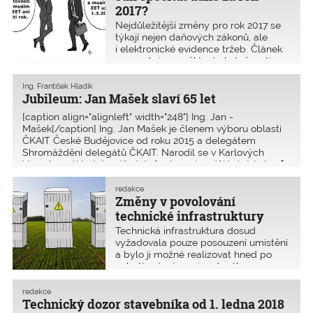
2017?
Nejdůležitější změny pro rok 2017 se
týkají nejen daňových zákonů, ale
i elektronické evidence tržeb. Článek
upozorňuje na některé skutečnosti, na
něž je důležité dát si pozor.
Ing. František Hladík
Jubileum: Jan Mašek slaví 65 let
[caption align="alignleft" width="248"] Ing. Jan ­
Mašek[/caption] Ing. Jan ­Mašek je členem výboru oblasti
ČKAIT České Budějovice od roku 2015 a delegátem
Shromáždění delegátů ČKAIT. Narodil se v Karlových
Varech a základní a střední všeobecné vzdělání získal v �
redakce
Změny v povolování
technické infrastruktury
Technická infrastruktura dosud
vyžadovala pouze posouzení umístění
a bylo ji možné realizovat hned po
nabytí právní moci vydaného
územního rozhodnutí, stavebník tedy
nemusel mít zpracované další stupně
redakce
projektové dokumentace. Novela
Technický dozor stavebníka od 1. ledna 2018