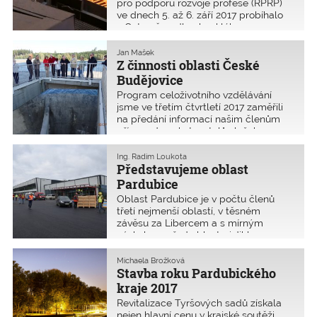
pro podporu rozvoje profese (RPRP)
ve dnech 5. až 6. září 2017 probíhalo
v Ostravě podle obvyklého programu,
avšak v neobvyklém prostředí regionu
Třinec. V areálu Třineckých železáren
Jan Mašek
a.s. přivítal celou takřka třicetičlennou
Z činnosti oblasti České
skupinu RP
Budějovice
Program celoživotního vzdělávání
jsme ve třetím čtvrtletí 2017 zaměřili
na předání informací našim členům
přímo od poskytovatelů služeb
a výrobců stavebních hmot. Cílem
bylo ukázat časté vady staveb
Ing. Radim Loukota
a chyby při projektování. Seminář, jenž
Představujeme oblast
proběhl 11. září 2
Pardubice
Oblast Pardubice je v počtu členů
třetí nejmenší oblastí, v těsném
závěsu za Libercem a s mírným
náskokem před oblastmi Jihlava
a Karlovy Vary. Již několikátým rokem
se počet členů naší oblasti pohybuje
Michaela Brožková
těsně nad hranicí jednoho tisíce
Stavba roku Pardubického
a pomalu klesá, přestože b
kraje 2017
Revitalizace Tyršových sadů získala
nejen hlavní cenu v krajské soutěži