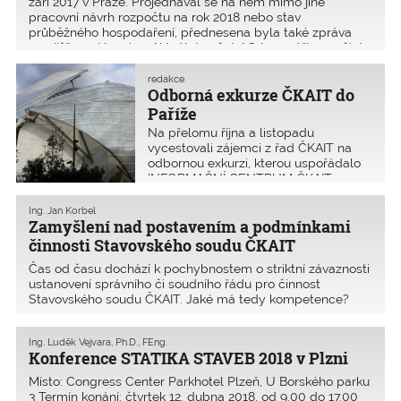
září 2017 v Praze. Projednával se na něm mimo jiné
pracovní návrh rozpočtu na rok 2018 nebo stav
průběžného hospodaření, přednesena byla také zpráva
z pojišťovací komise. Aktuální počet AO k 12. září 2017 činí
redakce
Odborná exkurze ČKAIT do
Paříže
Na přelomu října a listopadu
vycestovali zájemci z řad ČKAIT na
odbornou exkurzi, kterou uspořádalo
INFORMAČNÍ CENTRUM ČKAIT s.r.o.
Zástupce společnosti Sipral,
dodavatele obvodového pláště,
Ing. Jan Korbel
poskytl odborný výklad ohledně
Zamyšlení nad postavením a podmínkami
konstrukce opláštění Muzea
činnosti Stavovského soudu ČKAIT
moderního umění (Fonda
Čas od času dochází k pochybnostem o striktní závaznosti
ustanovení správního či soudního řádu pro činnost
Stavovského soudu ČKAIT. Jaké má tedy kompetence?
Zřízením profesních komor za jasně stanovených
podmínek přenesl stát část svých pravomocí v odborně
Ing. Luděk Vejvara, Ph.D., FEng.
vymeze
Konference STATIKA STAVEB 2018 v Plzni
Místo: Congress Center Parkhotel Plzeň, U Borského parku
3 Termín konání: čtvrtek 12. dubna 2018, od 9.00 do 17.00