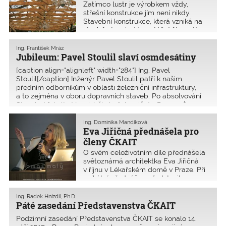
Zatímco lustr je výrobkem vždy,
střešní konstrukce jím není nikdy.
Stavební konstrukce, která vzniká na
stavbě stavební/montážní činností
prováděnou stavebním dodavatelem
podle projektové dokumentace,
Ing. František Mráz
nemůže být považována za stavební
Jubileum: Pavel Stoulil slaví osmdesátiny
výrobek.
[caption align="alignleft" width="284"] Ing. ­Pavel
Stoulil[/caption] Inženýr ­Pavel Stoulil patří k našim
předním odborníkům v oblasti železniční infrastruktury,
a to zejména v oboru dopravních staveb. Po absolvování
Stavební fakulty Vysoké školy železniční v Praze v�
Ing. Dominika Mandíková
Eva Jiřičná přednášela pro
členy ČKAIT
O svém celoživotním díle přednášela
světoznámá architektka Eva Jiřičná
v říjnu v Lékařském domě v Praze. Při
unikátní přednášce představila
s vysokým elánem své realizované
návrhy. Přednáška nadchla
Ing. Radek Hnízdil, Ph.D.
posluchače nadhledem, přístupem
Páté zasedání Představenstva ČKAIT
a zkušeností paní archi
Podzimní zasedání Představenstva ČKAIT se konalo 14.