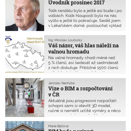
Úvodník prosinec 2017
Tolik randálu bylo a ještě asi bude i po
volbách. Kolik hloupostí bylo na nás
vylito a ještě to pokračuje. Seděl jsem
v Lékařském domě, poslouchal výklad
architektky Evy ­Jiřičné, doplňovaný
obrázky z přírody, aby nám ukázala,
jak navrhla ten či onen tvar
Ing. Miroslav Loutocký
Váš názor, váš hlas náleží na
konstrukce, a bylo mi u toho dobře.
Klidná přehlídka její práce, bez kritiky
valnou hromadu
jiných. Snad jen jednou se uchýlila
Na valné hromady chodí méně než
k radikálnějšímu vyjádření, a to k Nové
5 % členů, asi šedesát až sedmdesát
scéně Národního divadla Karla
z nich diskutuje. Přibližně 1500 členů
Pragera. Ke Kaplického knihovně
volí oblastní výbory a delegáty na
zaujala rozumné stanovisko –
shromáždění delegátů. Přijďte na
knihovna byla navržena za jiných
valné hromady oblastí a podílejte se
Jaroslav Nechyba
podmínek a jakékoliv oživování je
na řešení úkolů Komory. Vyslovte svůj
Vize o BIM a rozpočtování
nelogické. Knihovna je opravena, není
názor, názor praktikujících inženýrů
v ČR
tedy potřeba stavět novou. Stejný
a techniků, existenčně spojených při
názor mám i já. Dámy Adriana
Aktuálně jsou progresivní rozpočtáři
výkonu povolání s tržním prostředím.
Krnáčová a Eliška Kaplicky Fuchsová,
schopni sami si otevřít 3D model,
jak to vypadá, půjdou do voleb
ručně si naměřit určité výměry a něco
s heslem pro příští pražské volby
vygenerovat do excelu. Nové
Kaplického knihovnu postavíme. Měl
administrativní a vývojové centrum
bych jedno doporučení. Celý ten
firmy ERA Pardubice je jednou z mála
Marie Báčová
drahý vnější plášť postavit na
výjimek, která byla projektována,