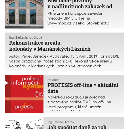
BIM bude povinný
Staroměstské náměstí do míst, kde
rozpočtována v BIM
u nadlimitních zakázek od
bylo křídlo radnice. Slyšel jsem totiž,
roku 2022
Plné znění koncepce zavádění
že se chystá soutěž na dostavbu
metody BIM v ČR je na
Staroměstské radnice, kolikátá již
www.mpo.cz v sekci Stavebnictví
v mém životě, i paní Jiřičná přiznala
a suroviny pod heslem BIM.
svou účast v takové soutěži
v šedesátých letech 20. století.
Myslím, že není architekta, který by se
Ing. Šárka Janoušková
Rekonstrukce areálu
v minulosti některé ze soutěží na
dostavbu Staroměstské radnice
kolonády v Mariánských Lázních
nezúčastnil. Když jsem děkoval paní
Autor: Pavel Janeček Vydavatel: IC ČKAIT, 2017 Formát B5,
Jiřičné za úžasné odpoledne, ještě
vazba brožovaná Počet stran: 148 Rekonstrukce areálu
jsem je doplnil druhým pohlazením
kolonády v Mariánských Lázních ve vzpomínkách
duše, zhlédnutím Rozmarného léta,
projektanta je čtivou knihou, popisující nejen stavební
jehož krásná čeština a klid byly pro
práce z technického pohledu, užité technologie
mne balzámem. Tím více si
redakce
a materiály,
uvědomuji, že všichni ti podivní lidé,
PROFESIS off-line = aktuální
usilující o můj hlas ve volbách, mi
data
mohou být ukradení. Ti, kterých si
musíme vážit, jsou rodina a přátelé.
Novinkou roku 2018 je přechod
z datového nosiče DVD na off-line
verzi programu, která umožní
průběžnou aktualizaci.
Ing. Radim Dvořák
Jak spočítat daně za rok