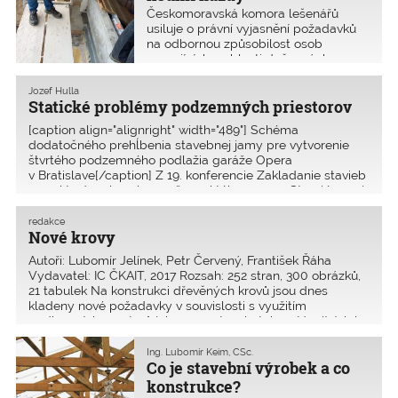
Českomoravská komora lešenářů
usiluje o právní vyjasnění požadavků
na odbornou způsobilost osob
pracujících v oblasti dočasných
stavebních konstrukcí. První
autorizační zkoušky pro projektanty
Jozef Hulla
lešení a instruktory lešenářské
Statické problémy podzemných priestorov
techniky jsou naplánovány na duben
[caption align="alignright" width="489"] Schéma
2018.
dodatočného prehĺbenia stavebnej jamy pre vytvorenie
štvrtého podzemného podlažia garáže Opera
v Bratislave[/caption] Z 19. konferencie Zakladanie stavieb
2017, ktorá sa konala 11. až 13. októbra 2017 v Starej Lesnej,
kde sa zišlo 80
redakce
Nové krovy
Autoři: Lubomír Jelínek, Petr Červený, František Řáha
Vydavatel: IC ČKAIT, 2017 Rozsah: 252 stran, 300 obrázků,
21 tabulek Na konstrukci dřevěných krovů jsou dnes
kladeny nové požadavky v souvislosti s využitím
podkrovních prostorů jak u novostaveb, tak u stávajících b
Ing. Lubomír Keim, CSc.
Co je stavební výrobek a co
konstrukce?