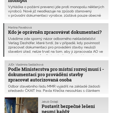
monopol
Vyhláška o požární prevenci jde proti monopolu některých
výrobců. Nově již neodkazuje na způsob stanovený
v průvodní dokumentaci výrobce, zůstává pouze obecně
u rozsahu. Žádost ČKAIT o vysvětlení § 7
odst. 4 novelizované vyhlášky č. 246/2001 Sb., o stanovení
Martina Pavelková
p
Kdo je oprávněn zpracovávat dokumentaci?
Uvádíme zde sporný názor odborného nakladatelství
Verlag Dashöfer, které tvrdí, že v případě, kdy povinnost
zpracovat dokumentaci pro provádění stavby neuloží
stavební úřad, nelze trvat na tom, aby ji zpracovala AO ve
smyslu ustanovení § 158 stavebního zákona. V povolova
JUDr. Vladimíra Sedláčková
Podle Ministerstva pro místní rozvoj musí i ­
dokumentaci pro provádění stavby
zpracovat autorizovaná osoba
Odbor stavebního řádu MMR vyjádřil na základě žádosti
předsedy ČKAIT Ing. Pavla Křečka nesouhlas s článkem
Mgr. ­Pavelkové, týkající se dokumentace pro provádění
stavby. Mgr. Pavelková vyslovuje názor, že pokud stavební
Jakub Dolejš
úřad neuloží zpracování dokumentace autoriz
Postavit bezpečné lešení
neumí každý