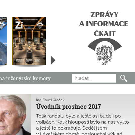
ma inženýrské komory
Ing. Pavel Křeček
Úvodník prosinec 2017
Tolik randálu bylo a ještě asi bude i po
volbách. Kolik hloupostí bylo na nás vylito
a ještě to pokračuje. Seděl jsem
v Lékařském domě, poslouchal výklad