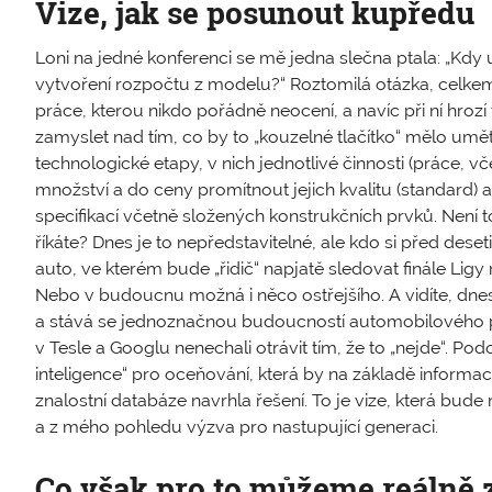
Vize, jak se posunout kupředu
Loni na jedné konferenci se mě jedna slečna ptala: „Kdy 
vytvoření rozpočtu z modelu?“ Roztomilá otázka, celkem
práce, kterou nikdo pořádně neocení, a navíc při ní hrozí
zamyslet nad tím, co by to „kouzelné tlačítko“ mělo umět
technologické etapy, v nich jednotlivé činnosti (práce, v
množství a do ceny promítnout jejich kvalitu (standard) 
specifikací včetně složených konstrukčních prvků. Není t
říkáte? Dnes je to nepředstavitelné, ale kdo si před deset
auto, ve kterém bude „řidič“ napjatě sledovat finále Ligy
Nebo v budoucnu možná i něco ostřejšího. A vidíte, dnes j
a stává se jednoznačnou budoucností automobilového pr
v Tesle a Googlu nenechali otrávit tím, že to „nejde“. P
inteligence“ pro oceňování, která by na základě informací
znalostní databáze navrhla řešení. To je vize, která bude
a z mého pohledu výzva pro nastupující generaci.
Co však pro to můžeme reálně z