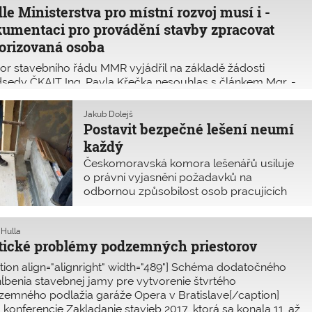
le Ministerstva pro místní rozvoj musí i ­
umentaci pro provádění stavby zpracovat
orizovaná osoba
r stavebního řádu MMR vyjádřil na základě žádosti
sedy ČKAIT Ing. Pavla Křečka nesouhlas s článkem Mgr. ­
lkové, týkající se dokumentace pro provádění stavby. Mgr.
lková vyslovuje názor, že pokud stavební úřad neuloží
Jakub Dolejš
acování dokumentace autoriz
Postavit bezpečné lešení neumí
každý
Českomoravská komora lešenářů usiluje
o právní vyjasnění požadavků na
odbornou způsobilost osob pracujících
v oblasti dočasných stavebních
konstrukcí. První autorizační zkoušky pro
 Hulla
projektanty lešení a instruktory lešenářské
tické problémy podzemných priestorov
techniky jsou naplánovány na duben 2018.
tion align="alignright" width="489"] Schéma dodatočného
ĺbenia stavebnej jamy pre vytvorenie štvrtého
emného podlažia garáže Opera v Bratislave[/caption]
. konferencie Zakladanie stavieb 2017, ktorá sa konala 11. až