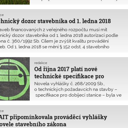
právní moci vydaného územního
rozhodnutí, stavebník tedy nemusel mít
kce
zpracované další stupně projektové
hnický dozor stavebníka od 1. ledna 2018
dokumentace. Novela stavebního zákona
přináší od 1. ledna 2018 změny v procesu
aveb financovaných z veřejného rozpočtu musí mít
povolování technické infrastruktury podle
nický dozor stavebníka od 1. ledna 2018 autorizaci podle
§ 103 odst. 1 písm. e) bodů 4 až 8.
na č. 360/1992 Sb. Cílem je zvýšit kvalitu provádění
eb. Od 1. ledna 2018 se mění § 152 odst. 4 stavebního
na následovně: U stavby financované
redakce
Od října 2017 platí nové
technické specifikace pro
dobíjecí stanice
Novela vyhlášky č. 268/2009 Sb.,
o technických požadavcích na stavby –
specifikace pro dobíjecí stanice – byla ve
Sbírce zákonů vyhlášena 26. září 2017,
účinnost novely vyhlášky byla stanovena
kce
na patnáctý den po jejím vyhlášení.
IT připomínkovala prováděcí vyhlášky
Novela vyhlášky č. 268/2009 Sb. za
ovele stavebního zákona