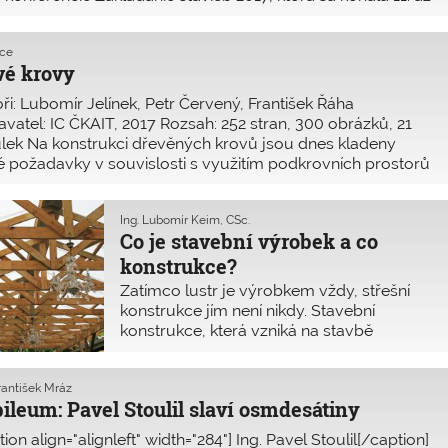
októbra 2017 v Starej Lesnej, kde sa zišlo 80
kce
vé krovy
ři: Lubomír Jelínek, Petr Červený, František Řáha
vatel: IC ČKAIT, 2017 Rozsah: 252 stran, 300 obrázků, 21
lek Na konstrukci dřevěných krovů jsou dnes kladeny
 požadavky v souvislosti s využitím podkrovních prostorů
u novostaveb, tak u stávajících b
Ing. Lubomír Keim, CSc.
Co je stavební výrobek a co
konstrukce?
Zatímco lustr je výrobkem vždy, střešní
konstrukce jím není nikdy. Stavební
konstrukce, která vzniká na stavbě
stavební/montážní činností prováděnou
stavebním dodavatelem podle projektové
František Mráz
dokumentace, nemůže být považována
ileum: Pavel Stoulil slaví osmdesátiny
za stavební výrobek.
tion align="alignleft" width="284"] Ing. ­Pavel Stoulil[/caption]