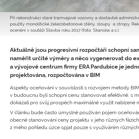
Při rekonstrukci staré tramvajové vozovny a dostavbě administ
použity monolitické železobetonové stěny, sloupy a stropy. Re
ocenění v soutěži Stavba roku 2017 (foto: Skanska a.s.).
Aktuálně jsou progresivní rozpočtáři schopni sam
naměřit určité výměry a něco vygenerovat do ex
a vývojové centrum firmy ERA Pardubice je jedno
projektována, rozpočtována v BIM
Aspekty oceňování v souvislosti s rozvojem metody BIM
v budoucnu byli schopni cenu stanovovat efektivně, s
dokázali pro svůj prospěch maximálně využít nabízené 
V článku bude často úmyslně používán pojem oceňování
obecně stanovování ceny projektu v jeho různých fázích
z mého pohledu úzce spjat pouze s využíváním různých