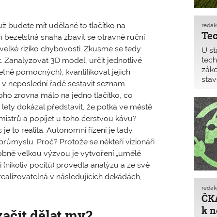
už budete mít udělané to tlačítko na
reda
Tec
 bezelstná snaha zbavit se otravné ruční
 velké riziko chybovosti. Zkusme se tedy
U st
tech
. Zanalyzovat 3D model, určit jednotlivé
záko
četně pomocných), kvantifikovat jejich
stav
a v neposlední řadě sestavit seznam
záko
oho zrovna málo na jedno tlačítko, co
i lety dokázal představit, že potká ve městě
 mistrů a popíjet u toho čerstvou kávu?
e to realita. Autonomní řízení je tady
ůmyslu. Proč? Protože se někteří vizionáři
odobně velkou výzvou je vytvoření „umělé
 (nikoliv pocitů) provedla analýzu a ze své
 realizovatelná v následujících dekádách,
reda
ČKA
k n
ačít dělat my?