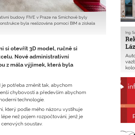
rativní budovy FIVE v Praze na Smíchově byly
konstrukce byla realizována pomocí BIM a získala
Ing. 
Rek
Lá
i si otevřít 3D model, ručně si
Auto
celu. Nové administrativní
vazb
u z mála výjimek, která byla
kolo
je č
pohl
 je potřeba změnit tak, abychom
 menší chybovostí a především abychom
moderní technologie.
, který podle mého názoru vystihuje
 lépe než pojem rozpočtování, jenž je
 cenových soustav.