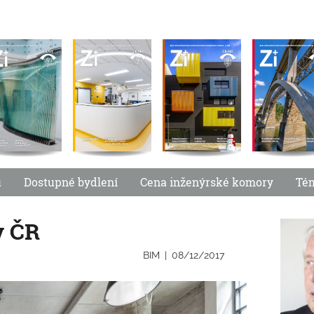
u
Dostupné bydlení
Cena inženýrské komory
Té
v ČR
BIM
08/12/2017