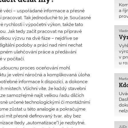
Komo
a ří
dvě věci – uspořádané informace a přesně
prov
nimi pracovat. Tak jednoduché to je. Současné
Ke d
 rychlosti i výpočetní výkon, takže tato
k di
zvou. Jak tedy začít pracovat na přípravě
Vladi
Výr
 velkou výzvu na dvě fáze – nejdříve se
digitální podoby a práci nad nimi nechat
Vyhl
výro
tupném ulehčování práce a předávání
v p
 v počítači.
u ro
v budoucnu proces oceňování mohl
vyhl
tu je velmi náročná a komplikovaná úloha
Marti
otřebné informace k dispozici, a dokonce
Kdo
místech. Všichni víte, že každý stavební
Uvád
Lze samozřejmě najít velkou řadu dílčích
Dash
přesně určené technologickými či montážními
doku
kusme zůstat u této analogie a pokračujme
nelz
sí mít přesně definovaný tvar, aby bez
§ 15
mizace (tedy „automatizace“) je nezbytné,
JUDr.