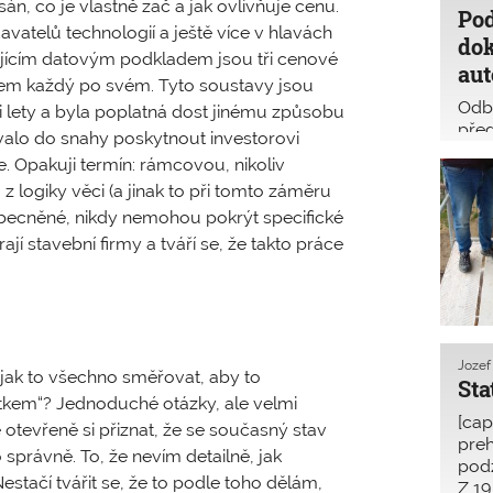
, co je vlastně zač a jak ovlivňuje cenu.
Pod
vatelů technologií a ještě více v hlavách
dok
ujícím datovým podkladem jsou tři cenové
aut
ovšem každý po svém. Tyto soustavy jsou
Odbo
ti lety a byla poplatná dost jinému způsobu
před
ovalo do snahy poskytnout investorovi
Pave
. Opakuji termín: rámcovou, nikoliv
Pave
 logiky věci (a jinak to při tomto záměru
zpr
obecněné, nikdy nemohou pokrýt specifické
jí stavební firmy a tváří se, že takto práce
Jozef
 jak to všechno směřovat, aby to
Sta
ítkem“? Jednoduché otázky, ale velmi
[cap
otevřeně si přiznat, že se současný stav
preh
o správně. To, že nevím detailně, jak
podz
stačí tvářit se, že to podle toho dělám,
Z 19