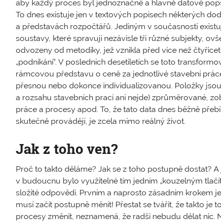
aby každý proces byl jednoznačně a hlavně datově popsán
To dnes existuje jen v textových popisech některých doda
a představách rozpočtářů. Jediným v současnosti exist
soustavy, které spravují nezávisle tři různé subjekty, 
odvozeny od metodiky, jež vznikla před více než čtyřice
„podnikání“. V posledních desetiletích se toto transform
rámcovou představu o ceně za jednotlivé stavební práce
přesnou nebo dokonce individualizovanou. Položky jsou z
a rozsahu stavebních prací ani nejde) zprůměrované, z
práce a procesy apod. To, že tato data dnes běžně přebíra
skutečně provádějí, je zcela mimo reálný život.
Jak z toho ven?
Proč to takto děláme? Jak se z toho postupně dostat? A
v budoucnu bylo využitelné tím jedním „kouzelným tlač
složité odpovědi. Prvním a naprosto zásadním krokem je 
musí začít postupně měnit! Přestat se tvářit, že takto je t
procesy změnit, neznamená, že radši nebudu dělat nic. Ne