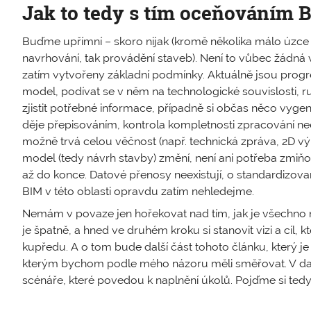
Jak to tedy s tím oceňováním B
Buďme upřímní – skoro nijak (kromě několika málo úzce s
navrhování, tak provádění staveb). Není to vůbec žádná
zatím vytvořeny základní podmínky. Aktuálně jsou progres
model, podívat se v něm na technologické souvislosti, r
zjistit potřebné informace, případně si občas něco vyge
děje přepisováním, kontrola kompletnosti zpracování neex
možně trvá celou věčnost (např. technická zpráva, 2D vý
model (tedy návrh stavby) změní, není ani potřeba zmiňo
až do konce. Datové přenosy neexistují, o standardizov
BIM v této oblasti opravdu zatím nehledejme.
Nemám v povaze jen hořekovat nad tím, jak je všechno na
je špatně, a hned ve druhém kroku si stanovit vizi a cí
kupředu. A o tom bude další část tohoto článku, který je 
kterým bychom podle mého názoru měli směřovat. V dalš
scénáře, které povedou k naplnění úkolů. Pojďme si tedy ch