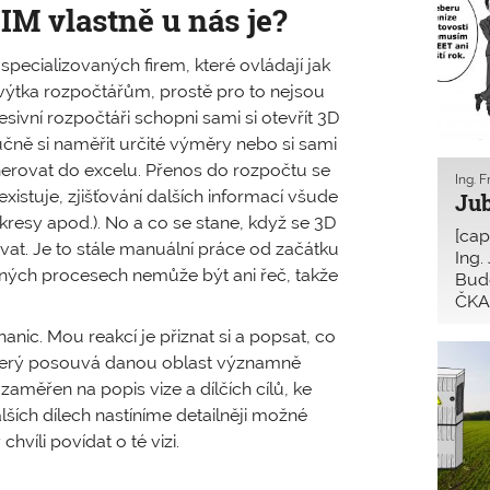
IM vlastně u nás je?
pecializovaných firem, které ovládají jak
 výtka rozpočtářům, prostě pro to nejsou
ivní rozpočtáři schopni sami si otevřít 3D
učně si naměřit určité výměry nebo si sami
nerovat do excelu. Přenos do rozpočtu se
Ing. F
istuje, zjišťování dalších informací všude
Jub
kresy apod.). No a co se stane, když se 3D
[cap
vat. Je to stále manuální práce od začátku
Ing.
aných procesech nemůže být ani řeč, takže
Bud
ČKAI
všeo
nic. Mou reakcí je přiznat si a popsat, co
l, který posouvá danou oblast významně
zaměřen na popis vize a dílčích cílů, ke
ích dílech nastíníme detailněji možné
víli povídat o té vizi.