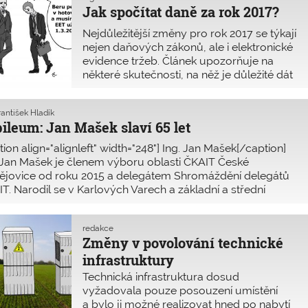
Jak spočítat daně za rok 2017?
Nejdůležitější změny pro rok 2017 se týkají
nejen daňových zákonů, ale i elektronické
evidence tržeb. Článek upozorňuje na
některé skutečnosti, na něž je důležité dát
si pozor.
rantišek Hladík
ileum: Jan Mašek slaví 65 let
tion align="alignleft" width="248"] Ing. Jan ­Mašek[/caption]
 Jan ­Mašek je členem výboru oblasti ČKAIT České
ějovice od roku 2015 a delegátem Shromáždění delegátů
T. Narodil se v Karlových Varech a základní a střední
becné vzdělání získal v �
redakce
Změny v povolování technické
infrastruktury
Technická infrastruktura dosud
vyžadovala pouze posouzení umístění
a bylo ji možné realizovat hned po nabytí