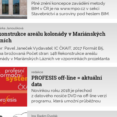
2022
již v mém životě, i paní Jiřičná přiznala
Plné znění koncepce zavádění metody
svou účast v takové soutěži v šedesátých
BIM v ČR je na www.mpo.cz v sekci
letech 20. století. Myslím, že není
Stavebnictví a suroviny pod heslem BIM.
architekta, který by se v minulosti některé
ze soutěží na dostavbu Staroměstské
radnice nezúčastnil. Když jsem děkoval
Šárka Janoušková
onstrukce areálu kolonády v Mariánských
paní Jiřičné za úžasné odpoledne, ještě
jsem je doplnil druhým pohlazením duše,
zních
zhlédnutím Rozmarného léta, jehož
r: Pavel Janeček Vydavatel: IC ČKAIT, 2017 Formát B5,
krásná čeština a klid byly pro mne
a brožovaná Počet stran: 148 Rekonstrukce areálu
balzámem. Tím více si uvědomuji, že
nády v Mariánských Lázních ve vzpomínkách projektanta
všichni ti podivní lidé, usilující o můj hlas
tivou knihou, popisující nejen stavební práce z technického
ve volbách, mi mohou být ukradení. Ti,
edu, užité technologie a materiály,
kterých si musíme vážit, jsou rodina
redakce
a přátelé.
PROFESIS off-line = aktuální
data
Novinkou roku 2018 je přechod
z datového nosiče DVD na off-line verzi
programu, která umožní průběžnou
aktualizaci.
Ing. Radim Dvořák