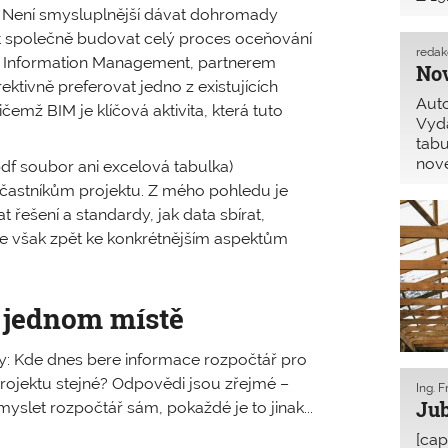
č? Není smysluplnější dávat dohromady
13. 
ít společně budovat celý proces oceňování
reda
ding Information Management, partnerem
No
ktivně preferovat jedno z existujících
Auto
čemž BIM je klíčová aktivita, která tuto
Vyda
tabu
nové
pdf soubor ani excelová tabulka)
jak 
častníkům projektu. Z mého pohledu je
řešení a standardy, jak data sbírat,
 se však zpět ke konkrétnějším aspektům
a jednom místě
y: Kde dnes bere informace rozpočtář pro
rojektu stejné? Odpovědi jsou zřejmé –
Ing. 
Jub
yslet rozpočtář sám, pokaždé je to jinak...
[cap