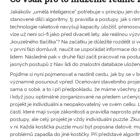
Jakákoliv „umělá inteligence“ potřebuje v principu jen 
stanovené dílčí algoritmy, tj. pravidla a postupy, jak s 
technologie raketově navyšují kapacity úložišť, přenosové
vize už není sci-fi jako před dvaceti lety, ale reálnou vý
„kouzelného tlačítka“? Na začátku je důležité rozdělit si
v první fázi domluvit, naučit se uspořádat informace do 
lidem. Následně pak v druhé fázi začít pracovat na pos
jasných postupů z hlav lidí do znalostní databáze uložené
Pojďme si nyní pojmenovat a nastínit cestu, jak by se 
významně posunout vpřed. Oceňování stavebního projek
sama o sobě, a to i při předpokladu, že máme všechny p
i když jsou optimálně zorganizované na předem určených 
projekt je individuální a neopakovatelný ve svém celku. 
částí, které mají svoje zákonitosti a pravidla naprosto 
postupy, ale celý projekt je vždy individuální puzzle. Z
v ní. Každá kostička puzzle musí být popsána datově, mu
problémů zapadla do jiné kostičky. Při představě algorit