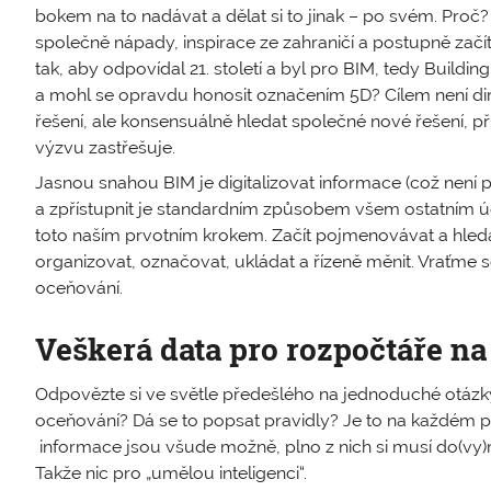
bokem na to nadávat a dělat si to jinak – po svém. Pro
společně nápady, inspirace ze zahraničí a postupně zač
tak, aby odpovídal 21. století a byl pro BIM, tedy Buil
a mohl se opravdu honosit označením 5D? Cílem není dire
řešení, ale konsensuálně hledat společné nové řešení, při
výzvu zastřešuje.
Jasnou snahou BIM je digitalizovat informace (což není 
a zpřístupnit je standardním způsobem všem ostatním ú
toto naším prvotním krokem. Začít pojmenovávat a hledat 
organizovat, označovat, ukládat a řízeně měnit. Vraťme
oceňování.
Veškerá data pro rozpočtáře n
Odpovězte si ve světle předešlého na jednoduché otázk
oceňování? Dá se to popsat pravidly? Je to na každém p
informace jsou všude možně, plno z nich si musí do(vy)m
Takže nic pro „umělou inteligenci“.