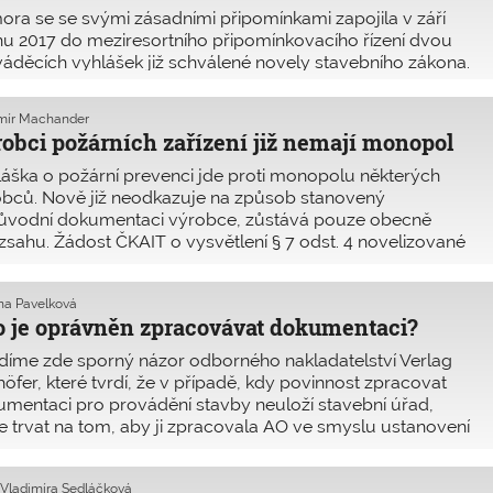
ra se se svými zásadními připomínkami zapojila v září
jnu 2017 do meziresortního připomínkovacího řízení dvou
á­děcích vyhlášek již schválené novely stavebního zákona.
ni uzávěrky tohoto čísla nebylo vypořádání připomínek
spozici. Připom
mír Machander
obci požárních zařízení již nemají monopol
áška o požární prevenci jde proti monopolu některých
bců. Nově již neodkazuje na způsob stanovený
růvodní dokumentaci výrobce, zůstává pouze obecně
zsahu. Žádost ČKAIT o vysvětlení § 7 odst. 4 novelizované
ášky č. 246/2001 Sb., o stanovení p
na Pavelková
 je oprávněn zpracovávat dokumentaci?
íme zde sporný názor odborného nakladatelství Verlag
öfer, které tvrdí, že v případě, kdy povinnost zpracovat
mentaci pro provádění stavby neuloží stavební úřad,
e trvat na tom, aby ji zpracovala AO ve smyslu ustanovení
8 stavebního zákona. V povolova
 Vladimíra Sedláčková