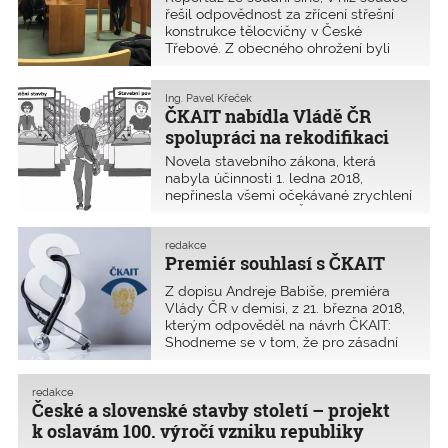
(ANO) z 20. ­března 2018 v deníku E15.
řešil odpovědnost za zřícení střešní
Rozvoj hlavního města podle ní brzdí
konstrukce tělocvičny v České
například špatný stavební zákon. Tedy
Třebové. Z obecného ohrožení byli
norma, kterou v minulé vládě měla na
obžalováni projektanti střešní
Ministerstvu pro místní rozvoj pod
konstrukce – dvě autorizované osoby,
palcem její téměř spolustranice Karla
jimž hrozí až osmiletý trest odnětí
Ing. Pavel Křeček
Šlechtová. Ona je takový zvláštní
ČKAIT nabídla Vládě ČR
svobody.
člověk, uvedla primátorka v rozhovoru
spolupráci na rekodifikaci
na adresu současné šéfky obrany.
stavebního práva
A tak hledám, zda u nás doma
Novela stavebního zákona, která
nezbylo po vnoučatech nějaké lego,
nabyla účinnosti 1. ledna 2018,
abych stavebnici poslal paní
nepřinesla všemi očekávané zrychlení
primátorce. Možná, že kdybyste i vy
povolovacího řízení. ČKAIT jmenovala
nějaké našli a poslali jí je, již by
své odborníky do pracovních skupin
nebrečela.Jeden pražský advokát na
Ministerstva pro místní rozvoj.
redakce
otázku, proč mají tak vysokou
Premiér souhlasí s ČKAIT
hodinovou sazbu, odpověděl:
Z dopisu Andreje Babiše, premiéra
„Advokacie je služba, prodáváte svůj
Vlády ČR v demisi, z 21. března 2018,
mozek. Mercedes taky bude mít
kterým odpověděl na návrh ČKAIT:
podobnou cenu v zahraničí jako u nás“.
Shodneme se v tom, že pro zásadní
A co prodáváme my autorizovaní?
zjednodušení a zrychlení přípravy
Budu se muset zeptat pana předsedy
realizace stavebních záměrů v ČR
antimonopolního úřadu, co prodává
nepostačí pouze připravit zcela nový
on, když my můžeme dělat za
redakce
České a slovenské stavby století – projekt
stavební zákon. Aby u
nulovou hodnotu.
k oslavám 100. výročí vzniku republiky