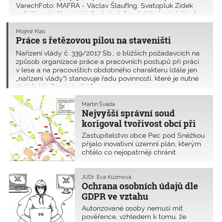
VarechFoto: MAFRA - Václav ŠlaufIng. Svatopluk Zídek
začátkem května získá čestné občanství Karlových Varů.
[/c
Mojmír Klas
Práce s řetězovou pilou na staveništi
Nařízení vlády č. 339/2017 Sb., o bližších požadavcích na
způsob organizace práce a pracovních postupů při práci
v lese a na pracovištích obdobného charakteru (dále jen
„nařízení vlády“) stanovuje řadu povinností, které je nutné
dodržet i při práci s řetězo
Martin Švéda
Nejvyšší správní soud
korigoval tvořivost obcí při
tvorbě územního plánu
Zastupitelstvo obce Pec pod Sněžkou
přijalo inovativní územní plán, kterým
chtělo co nejopatrněji chránit
specifické území. Některé body tohoto
územního plánu byly zrušeny
Krajským úřadem Královéhradeckého
JUDr. Eva Kuzmová
Ochrana osobních údajů dle
kraje. Pec pod Sněžkou podala
kasační stížnost k Nejvyššímu
GDPR ve vztahu
správnímu soudu a ten ji zamítl.
k autorizovaným osobám
Autorizované osoby nemusí mít
pověřence, vzhledem k tomu, že