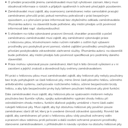
O předání pracoviště jinému zaměstnavateli musí být vyhotoven záznam, který musí
obsahovat informace o rizicích a přijatých opatřeních k ochraně před jejich působením.
Zaměstnavatel musí zajistit, aby osamocený zaměstnanec nebo samostatně pracující
zaměstnanec přerušili práci, pokud nemohou pokračovat v práci bezpečným
způsobem, a o přerušení práce informovali bez zbytečného odkladu zaměstnavatele.
(Poznámka autorů: na staveništi bude potřebné, aby místní předpis určil povinnost
informovat také např. stavbyvedoucího).
S ohledem na rizika vykonávané pracovní činnosti, charakter pracoviště a počet
zaměstnanců zaměstnavatel musí zajistit, aby zaměstnanci vykonávající práce
s řetězovou pilou, křovinořezem nebo ručním nářadím s ostřím byli vybaveni
prostředky pro poskytnutí první pomoci, včetně zajištění prostředků umožňujících
přivolání poskytovatele zdravotnické záchranné služby. (Poznámka autorů: na staveništi
bude potřebné, aby místní předpis tuto povinnost specifikoval pro podmínky daného
staveniště).
Práce mohou vykonávat pouze zaměstnanci, kteří byli k této činnosti vyškoleni a v ní
zacvičeni a jejichž znalosti a dovednosti byly ověřeny zaměstnavatelem.
Při práci s řetězovou pilou musí zaměstnavatel zajistit, aby řetězové pily nebyly používány
bez krytu pohybujících se částí řetězové pily, mimo činné části pilového řetězu, účinného
antivibračního systému, zachycovače roztrženého řetězu, účinné bezpečnostní brzdy
řetězu, a aby tyto bezpečnostní prvky byly během používání řetězové pily plně funkční.
Dále zaměstnavatel musí zajistit, aby řetězová pila se spalovacím motorem nebyla
používána bez tlumiče výfuku, spojky automatického vypínání chodu řetězu při
volnoběžném chodu motoru, funkční dlaňové pojistky umístěné v horní části zadní
rukojeti řetězové pily. Musí zajistit, aby byl obsluhou řetězové pily pověřen pouze
zaměstnanec starší 18 let, který je k uvedené činnosti zdravotně způsobilý. Rovněž tak
zajistit, aby zaměstnanec při práci s řetězovou pilou vždy používal ochranný oděv
a pracovní obuv odolnou proti pořezání a další osobní ochranné pracovní prostředky
stanovené zaměstnavatelem, s přihlédnutím k návodu výrobce na obsluhu řetězové pily.