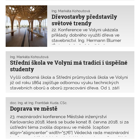
Ing. Markéta Kohoutová
Dřevostavby představily
světové trendy
22. Konference ve Volyni ukázala
příklady dobrého využití dřeva ve
stavebnictví. Ing. Hermann Blumer
(Švýcarsko) představil řadu
netradičních dřevěných staveb, na
nichž spolupracoval jako projektant
Ing. Markéta Kohoutová
a statik společně s japonským
Střední škola ve Volyni má tradici i úspěšné
architektem Shigeru Banem
studenty
Vyšší odborná škola a Střední průmyslová škola ve Volyni
již od roku 1864 zajišťuje odbornou výuku technických
stavebních oborů a oborů zpracování dřeva. Od 1. září
2005 je na škole zřízeno detašované pracoviště Technické
univerzity ve Zvolenu. V současné době �
doc. Ing. et Ing. František Kuda, CSc.
Doprava ve městě
23. mezinárodní konference Městské inženýrství
Karlovarsko 2018, která se bude konat 8. června 2018, si za
ústřední téma zvolila dopravu ve městě. [caption
align="aligncenter" width="576"] Vědecká rada mezinárodní
konference Městské inženýrství Karlovarsko 2018 navštívila