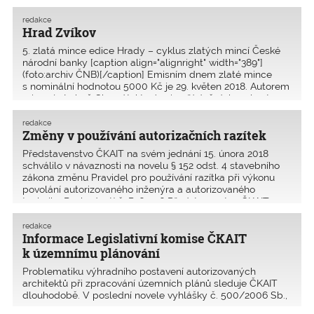
redakce
Hrad Zvíkov
5. zlatá mince edice Hrady – cyklus zlatých mincí České
národní banky [caption align="alignright" width="389"]
(foto:archiv ČNB)[/caption] Emisním dnem zlaté mince
s nominální hodnotou 5000 Kč je 29. květen 2018. Autorem
mince je Luboš Charvát, který mimořádně dokonale zt
redakce
Změny v používání autorizačních razítek
Představenstvo ČKAIT na svém jednání 15. února 2018
schválilo v návaznosti na novelu § 152 odst. 4 stavebního
zákona změnu Pravidel pro používání razítka při výkonu
povolání autorizovaného inženýra a autorizovaného
technika Rozhodnutí č. R1601-6 Představenstva ČKAIT
redakce
Informace Legislativní komise ČKAIT
k územnímu plánování
Problematiku výhradního postavení autorizovaných
architektů při zpracování územních plánů sleduje ČKAIT
dlouhodobě. V poslední novele vyhlášky č. 500/2006 Sb.,
o územně analytických podkladech, územně plánovací