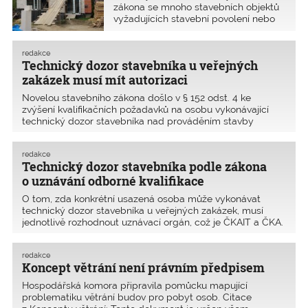
zákona se mnoho stavebních objektů
vyžadujících stavební povolení nebo
ohlášení nebude kolaudovat
redakce
Technický dozor stavebníka u veřejných
zakázek musí mít autorizaci
Novelou stavebního zákona došlo v § 152 odst. 4 ke
zvýšení kvalifikačních požadavků na osobu vykonávající
technický dozor stavebníka nad prováděním stavby
financované z veřejného rozpočtu, kterou provádí stavební
podnikatel jako zhotovitel. Do 31. 12. 2017 u stavby fi
redakce
Technický dozor stavebníka podle zákona
o uznávání odborné kvalifikace
O tom, zda konkrétní usazená osoba může vykonávat
technický dozor stavebníka u veřejných zakázek, musí
jednotlivě rozhodnout uznávací orgán, což je ČKAIT a ČKA.
Předseda ČKAIT požádal JUDr. Vladimíru Sedláčkovou,
ředitelku odboru stavebního řádu MMR ČR, o stanovis
redakce
Koncept větrání není právním předpisem
Hospodářská komora připravila pomůcku mapující
problematiku větrání budov pro pobyt osob. Citace