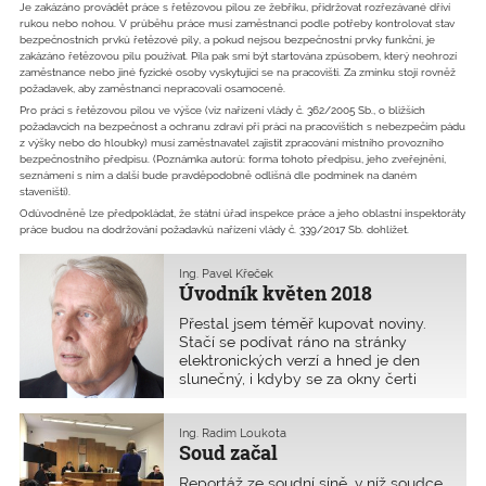
Je zakázáno provádět práce s řetězovou pilou ze žebříku, přidržovat rozřezávané dříví
rukou nebo nohou. V průběhu práce musí zaměstnanci podle potřeby kontrolovat stav
bezpečnostních prvků řetězové pily, a pokud nejsou bezpečnostní prvky funkční, je
zakázáno řetězovou pilu používat. Pila pak smí být startována způsobem, který neohrozí
zaměstnance nebo jiné fyzické osoby vyskytující se na pracovišti. Za zmínku stojí rovněž
požadavek, aby zaměstnanci nepracovali osamoceně.
Pro práci s řetězovou pilou ve výšce (viz nařízení vlády č. 362/2005 Sb., o bližších
požadavcích na bezpečnost a ochranu zdraví při práci na pracovištích s nebezpečím pádu
z výšky nebo do hloubky) musí zaměstnavatel zajistit zpracování místního provozního
bezpečnostního předpisu. (Poznámka autorů: forma tohoto předpisu, jeho zveřejnění,
seznámení s ním a další bude pravděpodobně odlišná dle podmínek na daném
staveništi).
Odůvodněně lze předpokládat, že státní úřad inspekce práce a jeho oblastní inspektoráty
práce budou na dodržování požadavků nařízení vlády č. 339/2017 Sb. dohlížet.
Ing. Pavel Křeček
Úvodník květen 2018
Přestal jsem téměř kupovat noviny.
Stačí se podívat ráno na stránky
elektronických verzí a hned je den
slunečný, i kdyby se za okny čerti
ženili. Zkusím si pomoci při
koncipování úvodníku několika
titulky.Stavěla bych, až bych brečela.
Ing. Radim Loukota
Soud začal
Ale nemohu, říká ­Adriana ­Krnáčová. To
je titulek rozhovoru s primátorkou
Reportáž ze soudní síně, v níž soudce