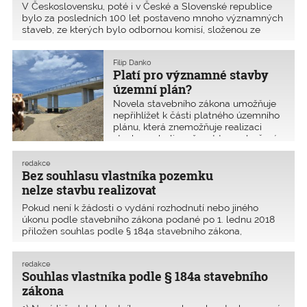
V Československu, poté i v České a Slovenské republice
bylo za posledních 100 let postaveno mnoho významných
staveb, ze kterých bylo odbornou komisí, složenou ze
zástupců českých a slovenských asociací a svazů
dlouhodobě spjatých s rozvojem stavebnictví, vybráno
Filip Danko
celkem 1
Platí pro významné stavby
územní plán?
Novela stavebního zákona umožňuje
nepřihlížet k části platného územního
plánu, která znemožňuje realizaci
stavby, neboli možnost tzv. vybočení
z koridoru. Ve většině případů se to
bude týkat veřejně prospěšných
redakce
staveb.
Bez souhlasu vlastníka pozemku
nelze stavbu realizovat
Pokud není k žádosti o vydání rozhodnutí nebo jiného
úkonu podle stavebního zákona podané po 1. lednu 2018
přiložen souhlas podle § 184a stavebního zákona,
nesplňuje podání zákonem předepsané náležitosti
a stavební úřad vyzve k odstranění nedostatku žádosti,
redakce
odmí
Souhlas vlastníka podle § 184a stavebního
zákona