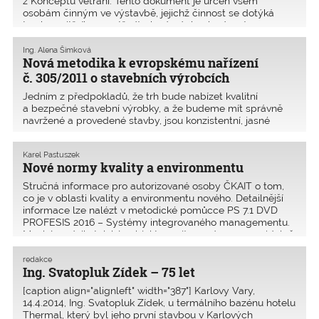
z Konceptu větrání: Tento dokument je určen všem
osobám činným ve výstavbě, jejichž činnost se dotýká
tvorby vnitřního prostředí v budovách – budoucím
stavebníkům, u
Ing. Alena Šimková
Nová metodika k evropskému nařízení
č. 305/2011 o stavebních výrobcích
Jedním z předpokladů, že trh bude nabízet kvalitní
a bezpečné stavební výrobky, a že budeme mít správně
navržené a provedené stavby, jsou konzistentní, jasné
a nekomplikované předpisy, jejichž dodržování je právně
vymahatelné. Dalším a neméně důležitým předpokladem
Karel Pastuszek
je správná aplikace předpisů vycházející z jejich detailní
Nové normy kvality a environmentu
znalosti.
Stručná informace pro autorizované osoby ČKAIT o tom,
co je v oblasti kvality a environmentu nového. Detailnější
informace lze nalézt v metodické pomůcce PS 7.1 DVD
PROFESIS 2016 – Systémy integrovaného managementu.
Mnohé podnikatelské subjekty mají zavedeny a pravidelně
ov
redakce
Ing. Svatopluk Zídek – 75 let
[caption align="alignleft" width="387"] Karlovy Vary,
14.4.2014, Ing. Svatopluk Zídek, u termálního bazénu hotelu
Thermal, který byl jeho první stavbou v Karlových