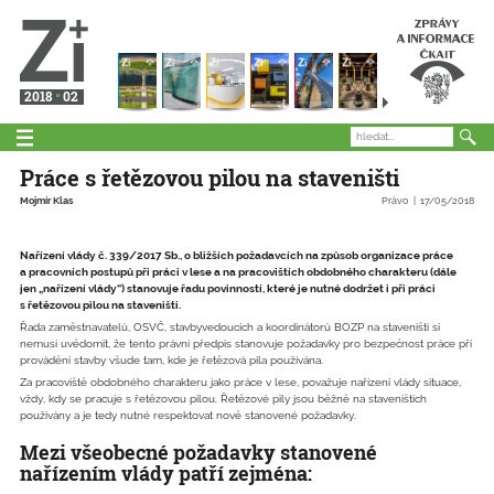
2018
02
Práce s řetězovou pilou na staveništi
Mojmír Klas
Právo
17/05/2018
Nařízení vlády č. 339/2017 Sb., o bližších požadavcích na způsob organizace práce
a pracovních postupů při práci v lese a na pracovištích obdobného charakteru (dále
jen „nařízení vlády“) stanovuje řadu povinností, které je nutné dodržet i při práci
s řetězovou pilou na staveništi.
Řada zaměstnavatelů, OSVČ, stavbyvedoucích a koordinátorů BOZP na staveništi si
nemusí uvědomit, že tento právní předpis stanovuje požadavky pro bezpečnost práce při
provádění stavby všude tam, kde je řetězová pila používána.
Za pracoviště obdobného charakteru jako práce v lese, považuje nařízení vlády situace,
vždy, kdy se pracuje s řetězovou pilou. Řetězové pily jsou běžně na staveništích
používány a je tedy nutné respektovat nově stanovené požadavky.
Mezi všeobecné požadavky stanovené
nařízením vlády patří zejména: