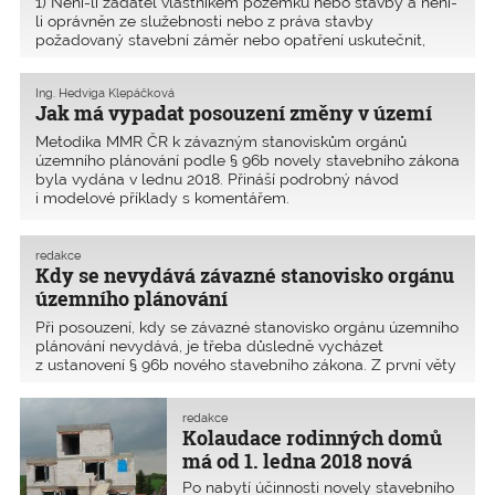
1) Není-li žadatel vlastníkem pozemku nebo stavby a není-
li oprávněn ze služebnosti nebo z práva stavby
požadovaný stavební záměr nebo opatření uskutečnit,
dokládá souhlas vlastníka pozemku nebo stavby. Není-li
žadatel o povolení změny dokončené stavby jejím
Ing. Hedviga Klepáčková
vlastníkem,
Jak má vypadat posouzení změny v území
Metodika MMR ČR k závazným stanoviskům orgánů
územního plánování podle § 96b novely stavebního zákona
byla vydána v lednu 2018. Přináší podrobný návod
i modelové příklady s komentářem.
redakce
Kdy se nevydává závazné stanovisko orgánu
územního plánování
Při posouzení, kdy se závazné stanovisko orgánu územního
plánování nevydává, je třeba důsledně vycházet
z ustanovení § 96b nového stavebního zákona. Z první věty
§ 96b odst. 1 stavebního zákona č. 183/2006 Sb. vyplývá,
že se posuzuje jen změna v území vyvolan�
redakce
Kolaudace rodinných domů
má od 1. ledna 2018 nová
pravidla
Po nabytí účinnosti novely stavebního