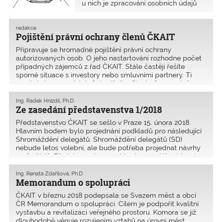
u nich je zpracování osobních údajů
právě tou činností podpůrnou, nikoli
hlavní. Zde je uveřejněna rozšířená
verze článku oproti tištěnému
redakce
Pojištění právní ochrany členů ČKAIT
časopisu, která přináší vysvětlení
povinností pro autorizované osoby.
Připravuje se hromadné pojištění právní ochrany
autorizovaných osob. O jeho nastartování rozhodne počet
případných zájemců z řad ČKAIT. Stále častěji řešíte
sporné situace s investory nebo smluvními partnery. Ti
mnohdy bez opodstatnění snižují vaši odměnu za služ
Ing. Radek Hnízdil, Ph.D.
Ze zasedání představenstva 1/2018
Představenstvo ČKAIT se sešlo v Praze 15. února 2018.
Hlavním bodem bylo projednání podkladů pro následující
Shromáždění delegátů. Shromáždění delegátů (SD)
nebude letos volební, ale bude potřeba projednat návrhy
změn řádů. Představenstvo navrhlo do mandátové komis
Ing. Renata Zdařilová, Ph.D.
Memorandum o spolupráci
ČKAIT v březnu 2018 podepsala se Svazem měst a obcí
ČR Memorandum o spolupráci. Cílem je podpořit kvalitní
vystavbu a revitalizaci veřejného prostoru. Komora se již
dlouhodobě věnuje rozvíjením vztahů na úrovni měst