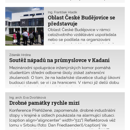
odborníků. Přítomnými odborníky byli Ing. Pavel Křeček,
předseda ČKAIT; Ing. ­Robert Špalek, autoriz
Ing. František Hladík
Oblast České Budějovice se
představuje
Oblast České Budějovice v rámci
celoživotního vzdělávání uspořádala
nebo se podílela na organizování
celkem 49 akcí, kterých se účastnilo
1355 osob. Z toho bylo 25 seminářů
(605 osob), 21 exkurzí a výstav (368
Zdeněk Hrdina
osob) a tři prezentace firem, kterých
Soutěž nápadů na průmyslovce v Kadani
se celkem účastnilo 382 osob.
Mezinárodní spolupráce inženýrských komor pomáhá
studentům střední odborné školy získat zahraniční
zkušenosti. O tom, že na kadaňské stavebce studují šikovní
budoucí stavaři, se ví i za hranicemi. V rámci již delší dobu
probíhající spolupráce s Inženýrskou ko
Ing. arch. Eva Dvořáková
Drobné památky rychle mizí
Konference Přehlížené, zapomenuté, drobné industriální
stopy v krajině a sídlech poukázala na alarmující situaci.
[caption align="aligncenter" width="511"] Reflektorová věž
lomu v Srbsku (foto: Dan Friedlaender)[/caption] Ve
spolupráci s Kolegiem pro technické památky ČKAIT