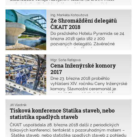
a obcí. Jednotlivé oblastní kanceláře systematicky r
Ing. Markéta Kohoutová
Ze Shromáždění delegátů
ČKAIT 2018
Do pražského Hotelu Pyramida se 24.
března 2018 sjelo 182 z 200
pozvaných delegátů. Závěrečné
usnesení potvrdilo význam
samosprávy profese inženýrů
a techniků. Byly předány tři Ceny
Mgr. Soňa Rafajová
Inženýrské komory 2017 a vyhlášeny
Cena Inženýrské komory
podmínky dalšího ročníku.
2017
Dne 23. března 2018 proběhlo
vyhlášení XIV. ročníku Ceny Inženýrské
komory. Slavnostní ceremoniál je
součástí Shromáždění delegátů
ČKAIT.
Jiří Vlastník
Tisková konference Statika staveb, nebo
statistika spadlých staveb
ČKAIT uspořádala 28. března 2018 další z periodických
tiskových konferencí, tentokrát s pozoruhodným motem –
Statika staveb, nebo statistika spadlých staveb z pohledu