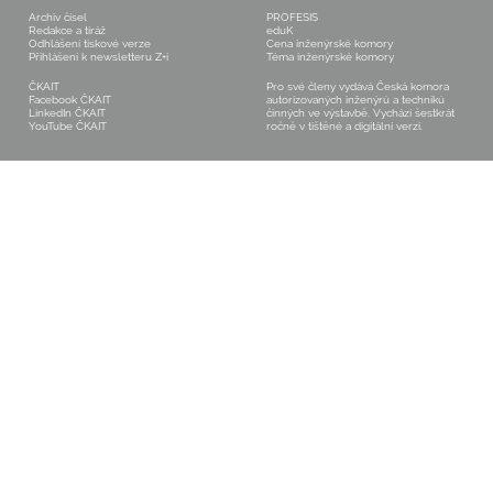
Archiv čísel
PROFESIS
Redakce a tiráž
eduK
Odhlášení tiskové verze
Cena inženýrské komory
Přihlášení k newsletteru Z+i
Téma inženýrské komory
ČKAIT
Pro své členy vydává Česká komora
Facebook ČKAIT
autorizovaných inženýrů a techniků
LinkedIn ČKAIT
činných ve výstavbě. Vychází šestkrát
YouTube ČKAIT
ročně v tištěné a digitální verzi.