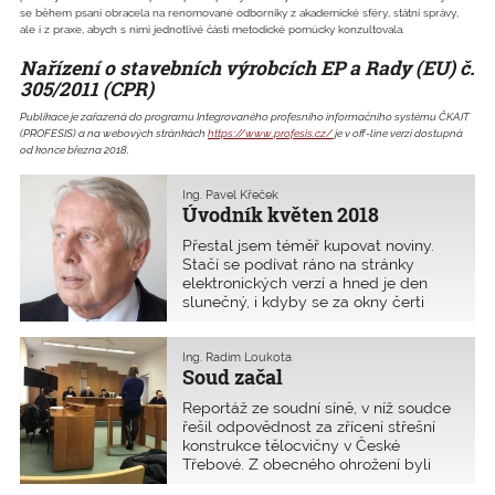
se během psaní obracela na renomované odborníky z akademické sféry, státní správy,
ale i z praxe, abych s nimi jednotlivé části metodické pomůcky konzultovala.
Nařízení o stavebních výrobcích EP a Rady (EU) č.
305/2011 (CPR)
Publikace je zařazená do programu Integrovaného profesního informačního systému ČKAIT
(PROFESIS) a na webových stránkách
https://www.profesis.cz/
je v off-line verzi dostupná
od konce března 2018.
Ing. Pavel Křeček
Úvodník květen 2018
Přestal jsem téměř kupovat noviny.
Stačí se podívat ráno na stránky
elektronických verzí a hned je den
slunečný, i kdyby se za okny čerti
ženili. Zkusím si pomoci při
koncipování úvodníku několika
titulky.Stavěla bych, až bych brečela.
Ing. Radim Loukota
Soud začal
Ale nemohu, říká ­Adriana ­Krnáčová. To
je titulek rozhovoru s primátorkou
Reportáž ze soudní síně, v níž soudce
(ANO) z 20. ­března 2018 v deníku E15.
řešil odpovědnost za zřícení střešní
Rozvoj hlavního města podle ní brzdí
konstrukce tělocvičny v České
například špatný stavební zákon. Tedy
Třebové. Z obecného ohrožení byli
norma, kterou v minulé vládě měla na
obžalováni projektanti střešní
Ministerstvu pro místní rozvoj pod