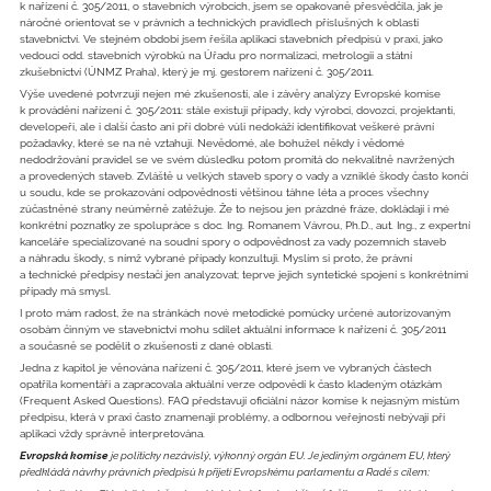
k nařízení č. 305/2011, o stavebních výrobcích, jsem se opakovaně přesvědčila, jak je
náročné orientovat se v právních a technických pravidlech příslušných k oblasti
stavebnictví. Ve stejném období jsem řešila aplikaci stavebních předpisů v praxi, jako
vedoucí odd. stavebních výrobků na Úřadu pro normalizaci, metrologii a státní
zkušebnictví (ÚNMZ Praha), který je mj. gestorem nařízení č. 305/2011.
Výše uvedené potvrzují nejen mé zkušenosti, ale i závěry analýzy Evropské komise
k provádění nařízení č. 305/2011: stále existují případy, kdy výrobci, dovozci, projektanti,
developeři, ale i další často ani při dobré vůli nedokáží identifikovat veškeré právní
požadavky, které se na ně vztahují. Nevědomé, ale bohužel někdy i vědomé
nedodržování pravidel se ve svém důsledku potom promítá do nekvalitně navržených
a provedených staveb. Zvláště u velkých staveb spory o vady a vzniklé škody často končí
u soudu, kde se prokazování odpovědnosti většinou táhne léta a proces všechny
zúčastněné strany neúměrně zatěžuje. Že to nejsou jen prázdné fráze, dokládají i mé
konkrétní poznatky ze spolupráce s doc. Ing. Romanem Vávrou, Ph.D., aut. Ing., z expertní
kanceláře specializované na soudní spory o odpovědnost za vady pozemních staveb
a náhradu škody, s nímž vybrané případy konzultuji. Myslím si proto, že právní
a technické předpisy nestačí jen analyzovat; teprve jejich syntetické spojení s konkrétními
případy má smysl.
I proto mám radost, že na stránkách nové metodické pomůcky určené autorizovaným
osobám činným ve stavebnictví mohu sdílet aktuální informace k nařízení č. 305/2011
a současně se podělit o zkušenosti z dané oblasti.
Jedna z kapitol je věnována nařízení č. 305/2011, které jsem ve vybraných částech
opatřila komentáři a zapracovala aktuální verze odpovědí k často kladeným otázkám
(Frequent Asked Questions). FAQ představují oficiální názor komise k nejasným místům
předpisu, která v praxi často znamenají problémy, a odbornou veřejností nebývají při
aplikaci vždy správně interpretována.
Evropská komise
je politicky nezávislý, výkonný orgán EU. Je jediným orgánem EU, který
předkládá návrhy právních předpisů k přijetí Evropskému parlamentu a Radě s cílem: