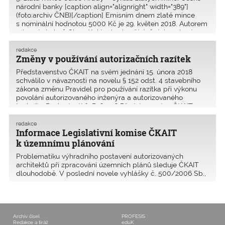
národní banky [caption align="alignright" width="389"]
(foto:archiv ČNB)[/caption] Emisním dnem zlaté mince
s nominální hodnotou 5000 Kč je 29. květen 2018. Autorem
mince je Luboš Charvát, který mimořádně dokonale zt
redakce
Změny v používání autorizačních razítek
Představenstvo ČKAIT na svém jednání 15. února 2018
schválilo v návaznosti na novelu § 152 odst. 4 stavebního
zákona změnu Pravidel pro používání razítka při výkonu
povolání autorizovaného inženýra a autorizovaného
technika Rozhodnutí č. R1601-6 Představenstva ČKAIT
redakce
Informace Legislativní komise ČKAIT
k územnímu plánování
Problematiku výhradního postavení autorizovaných
architektů při zpracování územních plánů sleduje ČKAIT
dlouhodobě. V poslední novele vyhlášky č. 500/2006 Sb.,
o územně analytických podkladech, územně plánovací
dokumentaci a způsobu evidence územně plánovací
činnost
Archiv čísel
PROFESIS
Redakce a tiráž
eduK