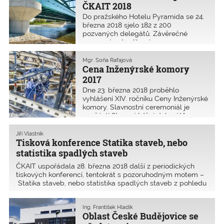
ČKAIT 2018
Do pražského Hotelu Pyramida se 24.
března 2018 sjelo 182 z 200
pozvaných delegátů. Závěrečné
usnesení potvrdilo význam
samosprávy profese inženýrů
a techniků. Byly předány tři Ceny
Mgr. Soňa Rafajová
Inženýrské komory 2017 a vyhlášeny
Cena Inženýrské komory
podmínky dalšího ročníku.
2017
Dne 23. března 2018 proběhlo
vyhlášení XIV. ročníku Ceny Inženýrské
komory. Slavnostní ceremoniál je
součástí Shromáždění delegátů
ČKAIT.
Jiří Vlastník
Tisková konference Statika staveb, nebo
statistika spadlých staveb
ČKAIT uspořádala 28. března 2018 další z periodických
tiskových konferencí, tentokrát s pozoruhodným motem –
Statika staveb, nebo statistika spadlých staveb z pohledu
odborníků. Přítomnými odborníky byli Ing. Pavel Křeček,
předseda ČKAIT; Ing. ­Robert Špalek, autoriz
Ing. František Hladík
Oblast České Budějovice se