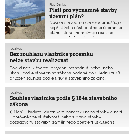
dlouhodobě spjatých s rozvojem stavebnictví, vybráno
Filip Danko
celkem 1
Platí pro významné stavby
územní plán?
Novela stavebního zákona umožňuje
nepřihlížet k části platného územního
plánu, která znemožňuje realizaci
stavby, neboli možnost tzv. vybočení
z koridoru. Ve většině případů se to
bude týkat veřejně prospěšných
redakce
staveb.
Bez souhlasu vlastníka pozemku
nelze stavbu realizovat
Pokud není k žádosti o vydání rozhodnutí nebo jiného
úkonu podle stavebního zákona podané po 1. lednu 2018
přiložen souhlas podle § 184a stavebního zákona,
nesplňuje podání zákonem předepsané náležitosti
a stavební úřad vyzve k odstranění nedostatku žádosti,
redakce
odmí
Souhlas vlastníka podle § 184a stavebního
zákona
1) Není-li žadatel vlastníkem pozemku nebo stavby a není-
li oprávněn ze služebnosti nebo z práva stavby
požadovaný stavební záměr nebo opatření uskutečnit,
dokládá souhlas vlastníka pozemku nebo stavby. Není-li
žadatel o povolení změny dokončené stavby jejím