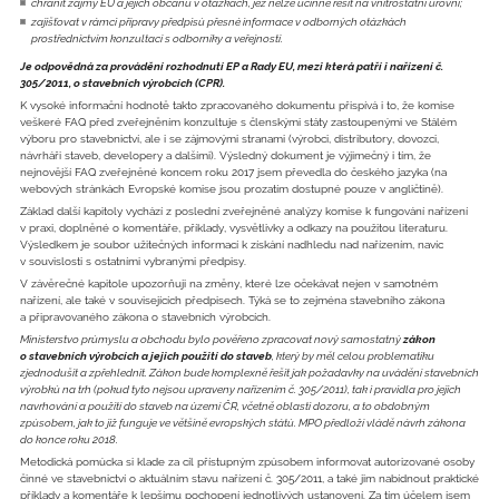
chránit zájmy EU a jejích občanů v otázkách, jež nelze účinně řešit na vnitrostátní úrovni;
zajišťovat v rámci přípravy předpisů přesné informace v odborných otázkách
prostřednictvím konzultací s odborníky a veřejností.
Je odpovědná za provádění rozhodnutí EP a Rady EU, mezi která patří i nařízení č.
305/2011, o stavebních výrobcích (CPR).
K vysoké informační hodnotě takto zpracovaného dokumentu přispívá i to, že komise
veškeré FAQ před zveřejněním konzultuje s členskými státy zastoupenými ve Stálém
výboru pro stavebnictví, ale i se zájmovými stranami (výrobci, distributory, dovozci,
návrháři staveb, developery a dalšími). Výsledný dokument je výjimečný i tím, že
nejnovější FAQ zveřejněné koncem roku 2017 jsem převedla do českého jazyka (na
webových stránkách Evropské komise jsou prozatím dostupné pouze v angličtině).
Základ další kapitoly vychází z poslední zveřejněné analýzy komise k fungování nařízení
v praxi, doplněné o komentáře, příklady, vysvětlivky a odkazy na použitou literaturu.
Výsledkem je soubor užitečných informací k získání nadhledu nad nařízením, navíc
v souvislosti s ostatními vybranými předpisy.
V závěrečné kapitole upozorňuji na změny, které lze očekávat nejen v samotném
nařízení, ale také v souvisejících předpisech. Týká se to zejména stavebního zákona
a připravovaného zákona o stavebních výrobcích.
Ministerstvo průmyslu a obchodu bylo pověřeno zpracovat nový samostatný
zákon
o stavebních výrobcích a jejich použití do staveb
, který by měl celou problematiku
zjednodušit a zpřehlednit. Zákon bude komplexně řešit jak požadavky na uvádění stavebních
výrobků na trh (pokud tyto nejsou upraveny nařízením č. 305/2011), tak i pravidla pro jejich
navrhování a použití do staveb na území ČR, včetně oblasti dozoru, a to obdobným
způsobem, jak to již funguje ve většině evropských států. MPO předloží vládě návrh zákona
do konce roku 2018.
Metodická pomůcka si klade za cíl přístupným způsobem informovat autorizované osoby
činné ve stavebnictví o aktuálním stavu nařízení č. 305/2011, a také jim nabídnout praktické
příklady a komentáře k lepšímu pochopení jednotlivých ustanovení. Za tím účelem jsem