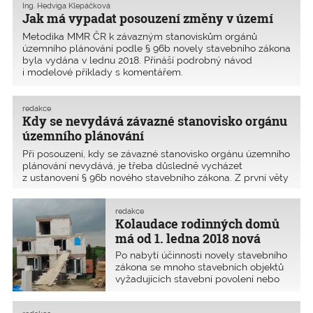
Ing. Hedviga Klepáčková
vlastníkem,
Jak má vypadat posouzení změny v území
Metodika MMR ČR k závazným stanoviskům orgánů
územního plánování podle § 96b novely stavebního zákona
byla vydána v lednu 2018. Přináší podrobný návod
i modelové příklady s komentářem.
redakce
Kdy se nevydává závazné stanovisko orgánu
územního plánování
Při posouzení, kdy se závazné stanovisko orgánu územního
plánování nevydává, je třeba důsledně vycházet
z ustanovení § 96b nového stavebního zákona. Z první věty
§ 96b odst. 1 stavebního zákona č. 183/2006 Sb. vyplývá,
že se posuzuje jen změna v území vyvolan�
redakce
Kolaudace rodinných domů
má od 1. ledna 2018 nová
pravidla
Po nabytí účinnosti novely stavebního
zákona se mnoho stavebních objektů
vyžadujících stavební povolení nebo
ohlášení nebude kolaudovat