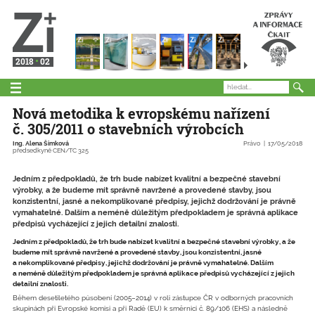
2018
02
Nová metodika k evropskému nařízení
č. 305/2011 o stavebních výrobcích
Ing. Alena Šimková
Právo
17/05/2018
předsedkyně CEN/TC 325
Jedním z předpokladů, že trh bude nabízet kvalitní a bezpečné stavební
výrobky, a že budeme mít správně navržené a provedené stavby, jsou
konzistentní, jasné a nekomplikované předpisy, jejichž dodržování je právně
vymahatelné. Dalším a neméně důležitým předpokladem je správná aplikace
předpisů vycházející z jejich detailní znalosti.
Jedním z předpokladů, že trh bude nabízet kvalitní a bezpečné stavební výrobky, a že
budeme mít správně navržené a provedené stavby, jsou konzistentní, jasné
a nekomplikované předpisy, jejichž dodržování je právně vymahatelné. Dalším
a neméně důležitým předpokladem je správná aplikace předpisů vycházející z jejich
detailní znalosti.
Během desetiletého působení (2005–2014) v roli zástupce ČR v odborných pracovních
skupinách při Evropské komisi a při Radě (EU) k směrnici č. 89/106 (EHS) a následně