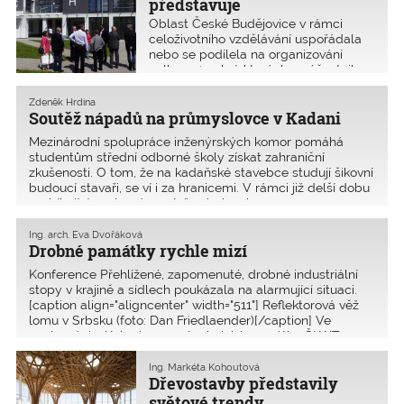
představuje
Oblast České Budějovice v rámci
celoživotního vzdělávání uspořádala
nebo se podílela na organizování
celkem 49 akcí, kterých se účastnilo
1355 osob. Z toho bylo 25 seminářů
(605 osob), 21 exkurzí a výstav (368
Zdeněk Hrdina
osob) a tři prezentace firem, kterých
Soutěž nápadů na průmyslovce v Kadani
se celkem účastnilo 382 osob.
Mezinárodní spolupráce inženýrských komor pomáhá
studentům střední odborné školy získat zahraniční
zkušenosti. O tom, že na kadaňské stavebce studují šikovní
budoucí stavaři, se ví i za hranicemi. V rámci již delší dobu
probíhající spolupráce s Inženýrskou ko
Ing. arch. Eva Dvořáková
Drobné památky rychle mizí
Konference Přehlížené, zapomenuté, drobné industriální
stopy v krajině a sídlech poukázala na alarmující situaci.
[caption align="aligncenter" width="511"] Reflektorová věž
lomu v Srbsku (foto: Dan Friedlaender)[/caption] Ve
spolupráci s Kolegiem pro technické památky ČKAIT
Ing. Markéta Kohoutová
Dřevostavby představily
světové trendy