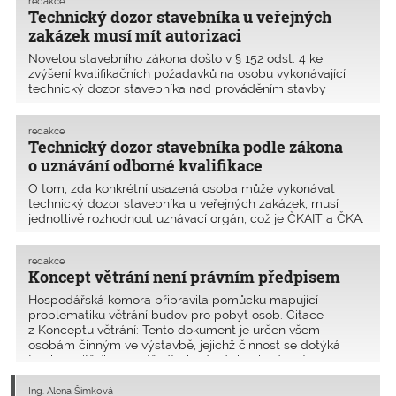
redakce
Technický dozor stavebníka u veřejných
zakázek musí mít autorizaci
Novelou stavebního zákona došlo v § 152 odst. 4 ke
zvýšení kvalifikačních požadavků na osobu vykonávající
technický dozor stavebníka nad prováděním stavby
financované z veřejného rozpočtu, kterou provádí stavební
podnikatel jako zhotovitel. Do 31. 12. 2017 u stavby fi
redakce
Technický dozor stavebníka podle zákona
o uznávání odborné kvalifikace
O tom, zda konkrétní usazená osoba může vykonávat
technický dozor stavebníka u veřejných zakázek, musí
jednotlivě rozhodnout uznávací orgán, což je ČKAIT a ČKA.
Předseda ČKAIT požádal JUDr. Vladimíru Sedláčkovou,
ředitelku odboru stavebního řádu MMR ČR, o stanovis
redakce
Koncept větrání není právním předpisem
Hospodářská komora připravila pomůcku mapující
problematiku větrání budov pro pobyt osob. Citace
z Konceptu větrání: Tento dokument je určen všem
osobám činným ve výstavbě, jejichž činnost se dotýká
tvorby vnitřního prostředí v budovách – budoucím
stavebníkům, u
Ing. Alena Šimková