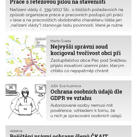
Práce s řetězovou pilou na staveništi
Nařízení vlády č. 339/2017 Sb., o bližších požadavcích na
způsob organizace práce a pracovních postupů při práci
v lese a na pracovištích obdobného charakteru (dále jen
„nařízení vlády“) stanovuje řadu povinností, které je nutné
dodržet i při práci s řetězo
Martin Švéda
Nejvyšší správní soud
korigoval tvořivost obcí při
tvorbě územního plánu
Zastupitelstvo obce Pec pod Sněžkou
přijalo inovativní územní plán, kterým
chtělo co nejopatrněji chránit
specifické území. Některé body tohoto
územního plánu byly zrušeny
Krajským úřadem Královéhradeckého
JUDr. Eva Kuzmová
Ochrana osobních údajů dle
kraje. Pec pod Sněžkou podala
kasační stížnost k Nejvyššímu
GDPR ve vztahu
správnímu soudu a ten ji zamítl.
k autorizovaným osobám
Autorizované osoby nemusí mít
pověřence, vzhledem k tomu, že
u nich je zpracování osobních údajů
právě tou činností podpůrnou, nikoli
hlavní. Zde je uveřejněna rozšířená
verze článku oproti tištěnému
redakce
Pojištění právní ochrany členů ČKAIT
časopisu, která přináší vysvětlení