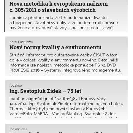
Nová metodika k evropskému nařízení
č. 305/2011 o stavebních výrobcích
Jedním z předpokladů, že trh bude nabízet kvalitní
a bezpečné stavební výrobky, a že budeme mít správně
navržené a provedené stavby, jsou konzistentní, jasné
a nekomplikované předpisy, jejichž dodržování je právně
vymahatelné. Dalším a neméně důležitým předpokladem
Karel Pastuszek
je správná aplikace předpisů vycházející z jejich detailní
Nové normy kvality a environmentu
znalosti.
Stručná informace pro autorizované osoby ČKAIT o tom,
co je v oblasti kvality a environmentu nového. Detailnější
informace lze nalézt v metodické pomůcce PS 7.1 DVD
PROFESIS 2016 – Systémy integrovaného managementu.
Mnohé podnikatelské subjekty mají zavedeny a pravidelně
ov
redakce
Ing. Svatopluk Zídek – 75 let
[caption align="alignleft" width="387"] Karlovy Vary,
14.4.2014, Ing. Svatopluk Zídek, u termálního bazénu hotelu
Thermal, který byl jeho první stavbou v Karlových
VarechFoto: MAFRA - Václav ŠlaufIng. Svatopluk Zídek
začátkem května získá čestné občanství Karlových Varů.
[/c
Mojmír Klas