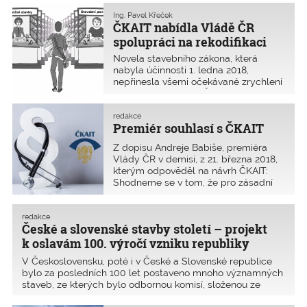
konstrukce – dvě autorizované osoby,
palcem její téměř spolustranice Karla
jimž hrozí až osmiletý trest odnětí
Ing. Pavel Křeček
Šlechtová. Ona je takový zvláštní
ČKAIT nabídla Vládě ČR
svobody.
člověk, uvedla primátorka v rozhovoru
spolupráci na rekodifikaci
na adresu současné šéfky obrany.
stavebního práva
A tak hledám, zda u nás doma
Novela stavebního zákona, která
nezbylo po vnoučatech nějaké lego,
nabyla účinnosti 1. ledna 2018,
abych stavebnici poslal paní
nepřinesla všemi očekávané zrychlení
primátorce. Možná, že kdybyste i vy
povolovacího řízení. ČKAIT jmenovala
nějaké našli a poslali jí je, již by
své odborníky do pracovních skupin
nebrečela.Jeden pražský advokát na
Ministerstva pro místní rozvoj.
redakce
otázku, proč mají tak vysokou
Premiér souhlasí s ČKAIT
hodinovou sazbu, odpověděl:
Z dopisu Andreje Babiše, premiéra
„Advokacie je služba, prodáváte svůj
Vlády ČR v demisi, z 21. března 2018,
mozek. Mercedes taky bude mít
kterým odpověděl na návrh ČKAIT:
podobnou cenu v zahraničí jako u nás“.
Shodneme se v tom, že pro zásadní
A co prodáváme my autorizovaní?
zjednodušení a zrychlení přípravy
Budu se muset zeptat pana předsedy
realizace stavebních záměrů v ČR
antimonopolního úřadu, co prodává
nepostačí pouze připravit zcela nový
on, když my můžeme dělat za
redakce
České a slovenské stavby století – projekt
stavební zákon. Aby u
nulovou hodnotu.
k oslavám 100. výročí vzniku republiky
V Československu, poté i v České a Slovenské republice
bylo za posledních 100 let postaveno mnoho významných
staveb, ze kterých bylo odbornou komisí, složenou ze
zástupců českých a slovenských asociací a svazů