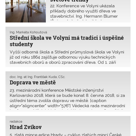
22. Konference ve Volyni ukázala
příklady dobrého využití dřeva ve
stavebnictví. Ing. Hermann Blumer
(Švýcarsko) představil řadu
netradičních dřevěných staveb, na
nichž spolupracoval jako projektant
Ing. Markéta Kohoutová
a statik společně s japonským
Střední škola ve Volyni má tradici i úspěšné
architektem Shigeru Banem
studenty
Vyšší odborná škola a Střední průmyslová škola ve Volyni
již od roku 1864 zajišťuje odbornou výuku technických
stavebních oborů a oborů zpracování dřeva. Od 1. září
2005 je na škole zřízeno detašované pracoviště Technické
univerzity ve Zvolenu. V současné době �
doc. Ing. et Ing. František Kuda, CSc.
Doprava ve městě
23. mezinárodní konference Městské inženýrství
Karlovarsko 2018, která se bude konat 8. června 2018, si za
ústřední téma zvolila dopravu ve městě. [caption
align="aligncenter" width="576"] Vědecká rada mezinárodní
konference Městské inženýrství Karlovarsko 2018 navštívila
redakce
Hrad Zvíkov
5. zlatá mince edice Hrady – cyklus zlatých mincí České