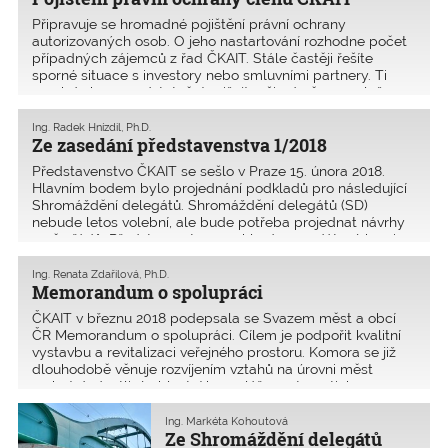
povinností pro autorizované osoby.
Připravuje se hromadné pojištění právní ochrany
autorizovaných osob. O jeho nastartování rozhodne počet
případných zájemců z řad ČKAIT. Stále častěji řešíte
sporné situace s investory nebo smluvními partnery. Ti
mnohdy bez opodstatnění snižují vaši odměnu za služ
Ing. Radek Hnízdil, Ph.D.
Ze zasedání představenstva 1/2018
Představenstvo ČKAIT se sešlo v Praze 15. února 2018.
Hlavním bodem bylo projednání podkladů pro následující
Shromáždění delegátů. Shromáždění delegátů (SD)
nebude letos volební, ale bude potřeba projednat návrhy
změn řádů. Představenstvo navrhlo do mandátové komis
Ing. Renata Zdařilová, Ph.D.
Memorandum o spolupráci
ČKAIT v březnu 2018 podepsala se Svazem měst a obcí
ČR Memorandum o spolupráci. Cílem je podpořit kvalitní
vystavbu a revitalizaci veřejného prostoru. Komora se již
dlouhodobě věnuje rozvíjením vztahů na úrovni měst
a obcí. Jednotlivé oblastní kanceláře systematicky r
Ing. Markéta Kohoutová
Ze Shromáždění delegátů