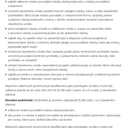
zajistit odborné vedení provádění stavby stavbyvedoucím u stavby prováděné
svépomocí,
oznámit stavebnímu úřadu předem termín zahájení stavby, název a sídlo stavebního
podnikatele, který bude stavbu provádět, u svépomocné formy výstavby jméno
a příjmení stavbyvedoucího; změny v těchto skutečnostech oznámit neprodleně
stavebnímu úřadu,
před zahájením stavby umístit na viditelném místě u vstupu na staveniště štítek
o povolení stavby a ponechat jej tam až do dokončení stavby,
zajistit, aby na stavbě nebo na staveništi byla k dispozici ověřená projektová
dokumentace stavby a všechny doklady týkající se prováděné stavby nebo její změny,
popřípadě jejich kopie,
ohlašovat stavebnímu úřadu fáze výstavby podle plánu kontrolních prohlídek stavby,
umožnit provedení kontrolní prohlídky, a pokud tomu nebrání vážné důvody, této
prohlídky se zúčastnit,
ohlásit stavebnímu úřadu neprodleně po jejich zjištěnízávady na stavbě, které ohrožují
životy a zdraví osob, nebo bezpečnost stavby,
zajistit provedení a vyhodnocení zkoušek a měření předepsaných zvláštními právními
předpisy (tlakové zkoušky, revizní zprávy atd.).
Neplnění zákonných povinností je klasifikováno jako přestupek, za který může být
udělena pokuta až do výše 200 000 Kč [§ 178 odst. 2 písm. k) a l) a odst. 3 stavebního
zákona].
Stavební podnikatel
(zhotovitel) je povinen zabezpečit (§ 160 odst. 1 a 2 stavebního
zákona):
odborné vedení provádění stavby stavbyvedoucím,
aby práce na stavbě, k jejichž provádění je předepsáno zvláštní oprávnění, vykonávaly
jen osoby, které jsou držiteli takového oprávnění.
Neplnění zákonných povinností je klasifikováno jako přestupek, za který může být