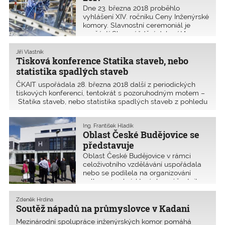
Dne 23. března 2018 proběhlo
vyhlášení XIV. ročníku Ceny Inženýrské
komory. Slavnostní ceremoniál je
součástí Shromáždění delegátů
ČKAIT.
Jiří Vlastník
Tisková konference Statika staveb, nebo
statistika spadlých staveb
ČKAIT uspořádala 28. března 2018 další z periodických
tiskových konferencí, tentokrát s pozoruhodným motem –
Statika staveb, nebo statistika spadlých staveb z pohledu
odborníků. Přítomnými odborníky byli Ing. Pavel Křeček,
předseda ČKAIT; Ing. ­Robert Špalek, autoriz
Ing. František Hladík
Oblast České Budějovice se
představuje
Oblast České Budějovice v rámci
celoživotního vzdělávání uspořádala
nebo se podílela na organizování
celkem 49 akcí, kterých se účastnilo
1355 osob. Z toho bylo 25 seminářů
(605 osob), 21 exkurzí a výstav (368
Zdeněk Hrdina
osob) a tři prezentace firem, kterých
Soutěž nápadů na průmyslovce v Kadani
se celkem účastnilo 382 osob.
Mezinárodní spolupráce inženýrských komor pomáhá