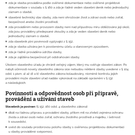
zda je stavba prováděna podle ověřené dokumentace nebo ověřené projektové
dokumentace v souladu s § 160 a zda je řádně veden stavební deník nebo jednoduchý
záznam o stavbě,
stavebně technický stav stavby, zda není ohrožován život a zdraví osob nebo zvířat,
bezpečnost anebo životní prostředí,
zda prováděním nebo provozem stavby není nad přípustnou míru obtěžováno její okolí,
zda jsou prováděny předepsané zkoušky a zda je veden stavební deník nebo
jednoduchý záznam o stavbě,
zda stavebník plní povinnosti vyplývající z § 152,
zda je stavba užívána jen k povolenému účelu a stanoveným způsobem,
zda je řádně prováděna údržba stavby,
zda je zajištěna bezpečnost při odstraňování stavby.
Úkolem stavebního úřadu je chránit veřejný zájem, který mu svěřuje stavební zákon. Po
nabytí účinnosti novely stavebního zákona sice nebudou některé stavby uvedené v § 104
odst. 1 písm. a) až d) a k) stavebního zákona kolaudovány, nicméně kontrolu jejich
provádění může stavební úřad nadále vykonávat na základě oprávnění v § 132
a následujících.
Povinnosti a odpovědnost osob při přípravě,
provádění a užívání staveb
Stavebník je povinen
(§ 152, 160 odst. 4 stavebního zákona):
dbát na řádnou přípravu a provádění stavby, přitom mít na zřeteli zejména ochranu
života a zdraví osob nebo zvířat, ochranu životního prostředí a majetku, i šetrnost
k sousedství,
uvést do souladu prostorovou polohu stavby s ověřenou projektovou dokumentací
u stavby prováděné svépomocí,