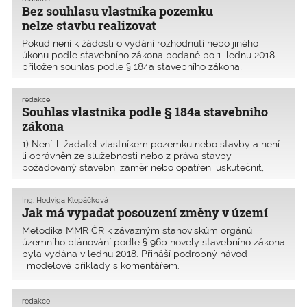
staveb.
Bez souhlasu vlastníka pozemku
nelze stavbu realizovat
Pokud není k žádosti o vydání rozhodnutí nebo jiného
úkonu podle stavebního zákona podané po 1. lednu 2018
přiložen souhlas podle § 184a stavebního zákona,
nesplňuje podání zákonem předepsané náležitosti
a stavební úřad vyzve k odstranění nedostatku žádosti,
redakce
odmí
Souhlas vlastníka podle § 184a stavebního
zákona
1) Není-li žadatel vlastníkem pozemku nebo stavby a není-
li oprávněn ze služebnosti nebo z práva stavby
požadovaný stavební záměr nebo opatření uskutečnit,
dokládá souhlas vlastníka pozemku nebo stavby. Není-li
žadatel o povolení změny dokončené stavby jejím
Ing. Hedviga Klepáčková
vlastníkem,
Jak má vypadat posouzení změny v území
Metodika MMR ČR k závazným stanoviskům orgánů
územního plánování podle § 96b novely stavebního zákona
byla vydána v lednu 2018. Přináší podrobný návod
i modelové příklady s komentářem.
redakce