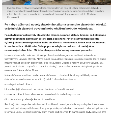
Investor, který si staví svépomocí tento rodinný dům od roku 2017 bez odborného dohledu v
rozporu se schválenou dokumentací a bezpečnostními předpisy, porušoval předchozí stavební
zákon. I podle nového stavebního zákona bude tento přístup protiprávní. (foto: Markéta
Kohoutová)
Po nabytí účinnosti novely stavebního zákona se mnoho stavebních objektů
vyžadujících stavební povolení nebo ohlášení nebude kolaudovat
Po nabytí účinnosti novely stavebního zákona se množí dotazy týkající se kolaudace
stavby rodinného domu a přidělení čísla popisného. Mnoho stavebních objektů
vyžadujících stavební povolení nebo ohlášení se nebude od 1. ledna 2018 kolaudovat.
K problematice přidělování čísla popisného byla 10. ledna 2018 zveřejněna
na webových stránkách Ministerstva pro místní rozvoj pracovní pomůcka.
Novela stavebního zákona přináší prohloubení deregulace v oblasti kolaudace
(povolování užívání) staveb. Nové pojetí kolaudace rozšiřuje skupinu staveb, které bude
možné užívat po jejich dokončení bez kolaudace. Jedna z forem povolení užívání, tzv.
„oznámení záměru započít s užíváním stavby“, byla zrušena a naopak bylo doplněno
(navráceno) kolaudační řízení.
Kolaudačnímu souhlasu nebo kolaudačnímu rozhodnutí budou podléhat pouze
dokončené stavby uvedené v § 119 odst. 1 stavebního zákona:
a) veřejná infrastruktura,
b) stavba, jejíž vlastnosti nemohou budoucí uživatelé ovlivnit,
c) stavba, u které bylo stanoveno provedení zkušebního provozu,
d) změna stavby, která je kulturní památkou.
Rodinný dům nepodléhá kolaudačnímu řízení, pokud je stavbou pro bydlení, ve které
více než polovina podlahové plochy odpovídá požadavkům na trvalé rodinné bydlení a je
k tomuto účelu určena; rodinný dům může mít nejvýše tři samostatné byty, nejvýše dvě