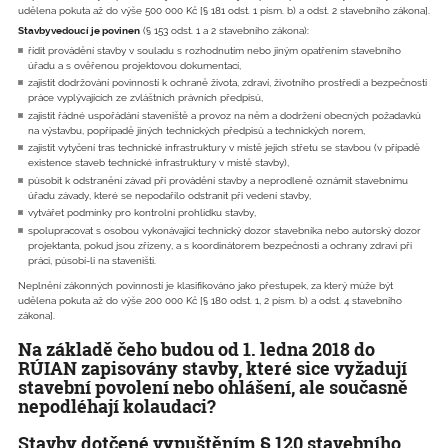
udělena pokuta až do výše 500 000 Kč [§ 181 odst. 1 písm. b) a odst. 2 stavebního zákona].
Stavbyvedoucí je povinen
(§ 153 odst. 1 a 2 stavebního zákona):
řídit provádění stavby v souladu s rozhodnutím nebo jiným opatřením stavebního
úřadu a s ověřenou projektovou dokumentací,
zajistit dodržování povinností k ochraně života, zdraví, životního prostředí a bezpečnosti
práce vyplývajících ze zvláštních právních předpisů,
zajistit řádné uspořádání staveniště a provoz na něm a dodržení obecných požadavků
na výstavbu, popřípadě jiných technických předpisů a technických norem,
zajistit vytyčení tras technické infrastruktury v místě jejich střetu se stavbou (v případě
existence staveb technické infrastruktury v místě stavby),
působit k odstranění závad při provádění stavby a neprodleně oznámit stavebnímu
úřadu závady, které se nepodařilo odstranit při vedení stavby,
vytvářet podmínky pro kontrolní prohlídku stavby,
spolupracovat s osobou vykonávající technický dozor stavebníka nebo autorský dozor
projektanta, pokud jsou zřízeny, a s koordinátorem bezpečnosti a ochrany zdraví při
práci, působí-li na staveništi.
Neplnění zákonných povinností je klasifikováno jako přestupek, za který může být
udělena pokuta až do výše 200 000 Kč [§ 180 odst. 1, 2 písm. b) a odst. 4 stavebního
zákona].
Na základě čeho budou od 1. ledna 2018 do
RÚIAN zapisovány stavby, které sice vyžadují
stavební povolení nebo ohlášení, ale současně
nepodléhají kolaudaci?
Stavby dotčené vypuštěním § 120 stavebního