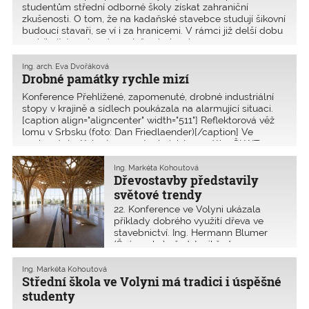
studentům střední odborné školy získat zahraniční
zkušenosti. O tom, že na kadaňské stavebce studují šikovní
budoucí stavaři, se ví i za hranicemi. V rámci již delší dobu
probíhající spolupráce s Inženýrskou ko
Ing. arch. Eva Dvořáková
Drobné památky rychle mizí
Konference Přehlížené, zapomenuté, drobné industriální
stopy v krajině a sídlech poukázala na alarmující situaci.
[caption align="aligncenter" width="511"] Reflektorová věž
lomu v Srbsku (foto: Dan Friedlaender)[/caption] Ve
spolupráci s Kolegiem pro technické památky ČKAIT
Ing. Markéta Kohoutová
Dřevostavby představily
světové trendy
22. Konference ve Volyni ukázala
příklady dobrého využití dřeva ve
stavebnictví. Ing. Hermann Blumer
(Švýcarsko) představil řadu
netradičních dřevěných staveb, na
nichž spolupracoval jako projektant
Ing. Markéta Kohoutová
a statik společně s japonským
Střední škola ve Volyni má tradici i úspěšné
architektem Shigeru Banem
studenty