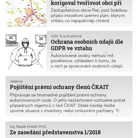
korigoval tvořivost obcí při
tvorbě územního plánu
Zastupitelstvo obce Pec pod Sněžkou
přijalo inovativní územní plán, kterým
chtělo co nejopatrněji chránit
specifické území. Některé body tohoto
územního plánu byly zrušeny
Krajským úřadem Královéhradeckého
JUDr. Eva Kuzmová
Ochrana osobních údajů dle
kraje. Pec pod Sněžkou podala
kasační stížnost k Nejvyššímu
GDPR ve vztahu
správnímu soudu a ten ji zamítl.
k autorizovaným osobám
Autorizované osoby nemusí mít
pověřence, vzhledem k tomu, že
u nich je zpracování osobních údajů
právě tou činností podpůrnou, nikoli
hlavní. Zde je uveřejněna rozšířená
verze článku oproti tištěnému
redakce
Pojištění právní ochrany členů ČKAIT
časopisu, která přináší vysvětlení
povinností pro autorizované osoby.
Připravuje se hromadné pojištění právní ochrany
autorizovaných osob. O jeho nastartování rozhodne počet
případných zájemců z řad ČKAIT. Stále častěji řešíte
sporné situace s investory nebo smluvními partnery. Ti
mnohdy bez opodstatnění snižují vaši odměnu za služ
Ing. Radek Hnízdil, Ph.D.
Ze zasedání představenstva 1/2018