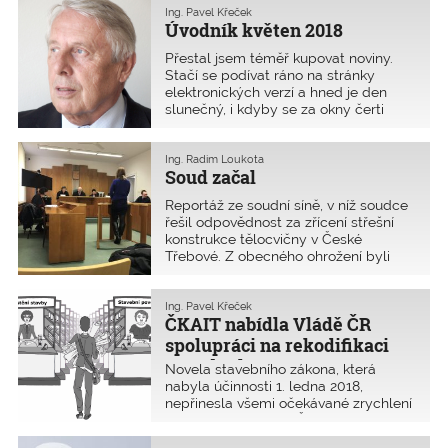
Ing. Pavel Křeček
Úvodník květen 2018
Přestal jsem téměř kupovat noviny.
Stačí se podívat ráno na stránky
elektronických verzí a hned je den
slunečný, i kdyby se za okny čerti
ženili. Zkusím si pomoci při
koncipování úvodníku několika
titulky.Stavěla bych, až bych brečela.
Ing. Radim Loukota
Soud začal
Ale nemohu, říká ­Adriana ­Krnáčová. To
je titulek rozhovoru s primátorkou
Reportáž ze soudní síně, v níž soudce
(ANO) z 20. ­března 2018 v deníku E15.
řešil odpovědnost za zřícení střešní
Rozvoj hlavního města podle ní brzdí
konstrukce tělocvičny v České
například špatný stavební zákon. Tedy
Třebové. Z obecného ohrožení byli
norma, kterou v minulé vládě měla na
obžalováni projektanti střešní
Ministerstvu pro místní rozvoj pod
konstrukce – dvě autorizované osoby,
palcem její téměř spolustranice Karla
jimž hrozí až osmiletý trest odnětí
Ing. Pavel Křeček
Šlechtová. Ona je takový zvláštní
ČKAIT nabídla Vládě ČR
svobody.
člověk, uvedla primátorka v rozhovoru
spolupráci na rekodifikaci
na adresu současné šéfky obrany.
stavebního práva
A tak hledám, zda u nás doma
Novela stavebního zákona, která
nezbylo po vnoučatech nějaké lego,
nabyla účinnosti 1. ledna 2018,
abych stavebnici poslal paní
nepřinesla všemi očekávané zrychlení
primátorce. Možná, že kdybyste i vy
povolovacího řízení. ČKAIT jmenovala
nějaké našli a poslali jí je, již by
své odborníky do pracovních skupin