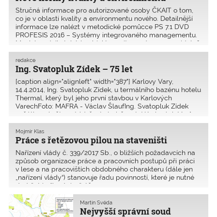
Stručná informace pro autorizované osoby ČKAIT o tom,
co je v oblasti kvality a environmentu nového. Detailnější
informace lze nalézt v metodické pomůcce PS 7.1 DVD
PROFESIS 2016 – Systémy integrovaného managementu.
Mnohé podnikatelské subjekty mají zavedeny a pravidelně
ov
redakce
Ing. Svatopluk Zídek – 75 let
[caption align="alignleft" width="387"] Karlovy Vary,
14.4.2014, Ing. Svatopluk Zídek, u termálního bazénu hotelu
Thermal, který byl jeho první stavbou v Karlových
VarechFoto: MAFRA - Václav ŠlaufIng. Svatopluk Zídek
začátkem května získá čestné občanství Karlových Varů.
[/c
Mojmír Klas
Práce s řetězovou pilou na staveništi
Nařízení vlády č. 339/2017 Sb., o bližších požadavcích na
způsob organizace práce a pracovních postupů při práci
v lese a na pracovištích obdobného charakteru (dále jen
„nařízení vlády“) stanovuje řadu povinností, které je nutné
dodržet i při práci s řetězo
Martin Švéda
Nejvyšší správní soud