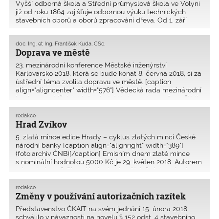
Vyšší odborná škola a Střední průmyslová škola ve Volyni
již od roku 1864 zajišťuje odbornou výuku technických
stavebních oborů a oborů zpracování dřeva. Od 1. září
2005 je na škole zřízeno detašované pracoviště Technické
univerzity ve Zvolenu. V současné době �
doc. Ing. et Ing. František Kuda, CSc.
Doprava ve městě
23. mezinárodní konference Městské inženýrství
Karlovarsko 2018, která se bude konat 8. června 2018, si za
ústřední téma zvolila dopravu ve městě. [caption
align="aligncenter" width="576"] Vědecká rada mezinárodní
konference Městské inženýrství Karlovarsko 2018 navštívila
redakce
Hrad Zvíkov
5. zlatá mince edice Hrady – cyklus zlatých mincí České
národní banky [caption align="alignright" width="389"]
(foto:archiv ČNB)[/caption] Emisním dnem zlaté mince
s nominální hodnotou 5000 Kč je 29. květen 2018. Autorem
mince je Luboš Charvát, který mimořádně dokonale zt
redakce
Změny v používání autorizačních razítek
Představenstvo ČKAIT na svém jednání 15. února 2018
schválilo v návaznosti na novelu § 152 odst. 4 stavebního