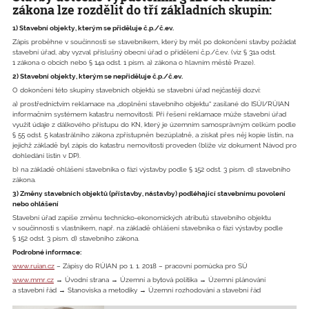
zákona lze rozdělit do tří základních skupin:
1) Stavební objekty, kterým se přiděluje č.p./č.ev.
Zápis proběhne v součinnosti se stavebníkem, který by měl po dokončení stavby požádat
stavební úřad, aby vyzval příslušný obecní úřad o přidělení č.p./č.ev. (viz § 31a odst.
1 zákona o obcích nebo § 14a odst. 1 písm. a) zákona o hlavním městě Praze).
2) Stavební objekty, kterým se nepřiděluje č.p./č.ev.
O dokončení této skupiny stavebních objektů se stavební úřad nejčastěji dozví:
a) prostřednictvím reklamace na „doplnění stavebního objektu“ zasílané do ISÚI/RÚIAN
informačním systémem katastru nemovitostí. Při řešení reklamace může stavební úřad
využít údaje z dálkového přístupu do KN, který je územním samosprávným celkům podle
§ 55 odst. 5 katastrálního zákona zpřístupněn bezúplatně, a získat přes něj kopie listin, na
jejichž základě byl zápis do katastru nemovitostí proveden (blíže viz dokument Návod pro
dohledání listin v DP).
b) na základě ohlášení stavebníka o fázi výstavby podle § 152 odst. 3 písm. d) stavebního
zákona.
3) Změny stavebních objektů (přístavby, nástavby) podléhající stavebnímu povolení
nebo ohlášení
Stavební úřad zapíše změnu technicko-ekonomických atributů stavebního objektu
v součinnosti s vlastníkem, např. na základě ohlášení stavebníka o fázi výstavby podle
§ 152 odst. 3 písm. d) stavebního zákona.
Podrobné informace:
www.ruian.cz
– Zápisy do RÚIAN po 1. 1. 2018 – pracovní pomůcka pro SÚ
www.mmr.cz
→ Úvodní strana → Územní a bytová politika → Územní plánování
a stavební řád → Stanoviska a metodiky → Územní rozhodování a stavební řád