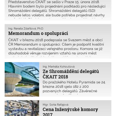
Představenstvo ČKAIT se sešlo v Praze 15. února 2018.
Hlavním bodem bylo projednání podkladů pro následující
Shromáždění delegátů. Shromáždění delegátů (SD)
nebude letos volební, ale bude potřeba projednat návrhy
změn řádů. Představenstvo navrhlo do mandátové komis
Ing. Renata Zdařilová, Ph.D.
Memorandum o spolupráci
ČKAIT v březnu 2018 podepsala se Svazem měst a obcí
ČR Memorandum o spolupráci. Cílem je podpořit kvalitní
vystavbu a revitalizaci veřejného prostoru. Komora se již
dlouhodobě věnuje rozvíjením vztahů na úrovni měst
a obcí. Jednotlivé oblastní kanceláře systematicky r
Ing. Markéta Kohoutová
Ze Shromáždění delegátů
ČKAIT 2018
Do pražského Hotelu Pyramida se 24.
března 2018 sjelo 182 z 200
pozvaných delegátů. Závěrečné
usnesení potvrdilo význam
samosprávy profese inženýrů
a techniků. Byly předány tři Ceny
Mgr. Soňa Rafajová
Inženýrské komory 2017 a vyhlášeny
Cena Inženýrské komory
podmínky dalšího ročníku.
2017