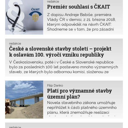
nebrečela.Jeden pražský advokát na
Ministerstva pro místní rozvoj.
redakce
otázku, proč mají tak vysokou
Premiér souhlasí s ČKAIT
hodinovou sazbu, odpověděl:
Z dopisu Andreje Babiše, premiéra
„Advokacie je služba, prodáváte svůj
Vlády ČR v demisi, z 21. března 2018,
mozek. Mercedes taky bude mít
kterým odpověděl na návrh ČKAIT:
podobnou cenu v zahraničí jako u nás“.
Shodneme se v tom, že pro zásadní
A co prodáváme my autorizovaní?
zjednodušení a zrychlení přípravy
Budu se muset zeptat pana předsedy
realizace stavebních záměrů v ČR
antimonopolního úřadu, co prodává
nepostačí pouze připravit zcela nový
on, když my můžeme dělat za
redakce
České a slovenské stavby století – projekt
stavební zákon. Aby u
nulovou hodnotu.
k oslavám 100. výročí vzniku republiky
V Československu, poté i v České a Slovenské republice
bylo za posledních 100 let postaveno mnoho významných
staveb, ze kterých bylo odbornou komisí, složenou ze
zástupců českých a slovenských asociací a svazů
dlouhodobě spjatých s rozvojem stavebnictví, vybráno
Filip Danko
celkem 1
Platí pro významné stavby
územní plán?
Novela stavebního zákona umožňuje
nepřihlížet k části platného územního
plánu, která znemožňuje realizaci
stavby, neboli možnost tzv. vybočení
z koridoru. Ve většině případů se to
bude týkat veřejně prospěšných
redakce