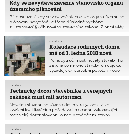
Kdy se nevydává závazné stanovisko orgánu
územního plánování
Při posouzení, kdy se závazné stanovisko orgánu územního
plánování nevydává, je třeba důsledně vycházet
z ustanovení § 96b nového stavebního zákona. Z první věty
§ 96b odst. 1 stavebního zákona č. 183/2006 Sb. vyplývá,
že se posuzuje jen změna v území vyvolan�
redakce
Kolaudace rodinných domů
má od 1. ledna 2018 nová
pravidla
Po nabytí účinnosti novely stavebního
zákona se mnoho stavebních objektů
vyžadujících stavební povolení nebo
ohlášení nebude kolaudovat
redakce
Technický dozor stavebníka u veřejných
zakázek musí mít autorizaci
Novelou stavebního zákona došlo v § 152 odst. 4 ke
zvýšení kvalifikačních požadavků na osobu vykonávající
technický dozor stavebníka nad prováděním stavby
financované z veřejného rozpočtu, kterou provádí stavební
podnikatel jako zhotovitel. Do 31. 12. 2017 u stavby fi
redakce