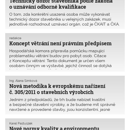
Technický dozor stavebníka podle zákona
o uznávání odborné kvalifikace
O tom, zda konkrétní usazená osoba může vykonávat
technický dozor stavebníka u veřejných zakázek, musí
jednotlivě rozhodnout uznávací orgán, což je ČKAIT a ČKA.
Předseda ČKAIT požádal JUDr. Vladimíru Sedláčkovou,
ředitelku odboru stavebního řádu MMR ČR, o stanovis
redakce
Koncept větrání není právním předpisem
Hospodářská komora připravila pomůcku mapující
problematiku větrání budov pro pobyt osob. Citace
z Konceptu větrání: Tento dokument je určen všem
osobám činným ve výstavbě, jejichž činnost se dotýká
tvorby vnitřního prostředí v budovách – budoucím
stavebníkům, u
Ing. Alena Šimková
Nová metodika k evropskému nařízení
č. 305/2011 o stavebních výrobcích
Jedním z předpokladů, že trh bude nabízet kvalitní
a bezpečné stavební výrobky, a že budeme mít správně
navržené a provedené stavby, jsou konzistentní, jasné
a nekomplikované předpisy, jejichž dodržování je právně
vymahatelné. Dalším a neméně důležitým předpokladem
Karel Pastuszek
je správná aplikace předpisů vycházející z jejich detailní
Nové normy kvality a environmentu
znalosti.