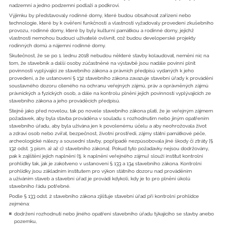
nadzemní a jedno podzemní podlaží a podkroví.
Výjimku by představovaly rodinné domy, které budou obsahovat zařízení nebo
technologie, které by k ověření funkčnosti a vlastností vyžadovaly provedení zkušebního
provozu, rodinné domy, které by byly kulturní památkou a rodinné domy, jejichž
vlastnosti nemohou budoucí uživatelé ovlivnit, což budou developerské projekty
rodinných domů a nájemní rodinné domy.
Skutečnost, že se po 1. lednu 2018 nebudou některé stavby kolaudovat, nemění nic na
tom, že stavebník a další osoby zúčastněné na výstavbě jsou nadále povinni plnit
povinnosti vyplývající ze stavebního zákona a právních předpisů vydaných k jeho
provedení, a že ustanovení § 132 stavebního zákona zavazuje stavební úřady k provádění
soustavného dozoru cíleného na ochranu veřejných zájmů, práv a oprávněných zájmů
právnických a fyzických osob, a dále na kontrolu plnění jejich povinností vyplývajících ze
stavebního zákona a jeho prováděcích předpisů.
Stejně jako před novelou, tak po novele stavebního zákona platí, že je veřejným zájmem
požadavek, aby byla stavba prováděna v souladu s rozhodnutím nebo jiným opatřením
stavebního úřadu, aby byla užívána jen k povolenému účelu a aby neohrožovala život
a zdraví osob nebo zvířat, bezpečnost, životní prostředí, zájmy státní památkové péče,
archeologické nálezy a sousední stavby, popřípadě nezpůsobovala jiné škody či ztráty [§
132 odst. 3 písm. a) až c) stavebního zákona]. Pokud tyto požadavky nejsou dodržovány,
pak k zajištění jejich naplnění (tj. k naplnění veřejného zájmu) slouží institut kontrolní
prohlídky tak, jak je zakotveno v ustanovení § 133 a 134 stavebního zákona. Kontrolní
prohlídky jsou základním institutem pro výkon státního dozoru nad prováděním
a užíváním staveb a stavební úřad je provádí kdykoli, kdy je to pro plnění úkolů
stavebního řádu potřebné.
Podle § 133 odst. 2 stavebního zákona zjišťuje stavební úřad při kontrolní prohlídce
zejména:
dodržení rozhodnutí nebo jiného opatření stavebního úřadu týkajícího se stavby anebo
pozemku,