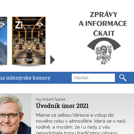
ma inženýrské komory
Ing. Robert Špalek
Úvodník únor 2021
Máme za sebou Vánoce a vstup do
nového roku v atmosféře, která se v naší
rodině, a myslím, že i u řady z vás
nepodobala tomu tradičnímu obrazu