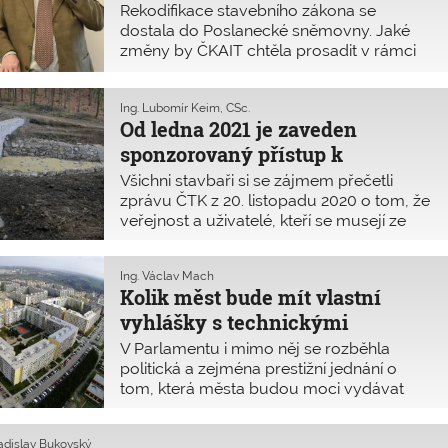
Rekodifikace stavebního zákona se
dostala do Poslanecké sněmovny. Jaké
změny by ČKAIT chtěla prosadit v rámci
pozměňovacích návrhů, které poslanci
připravují pro druhé čtení? Připravuje se
skutečně zrychlení nebo jen další
Ing. Lubomír Keim, CSc.
Od ledna 2021 je zaveden
zpomalení povolování staveb? Odpovídá
Robert Špalek, předseda ČKAIT.
sponzorovaný přístup k
technickým normám
Všichni stavbaři si se zájmem přečetli
zprávu ČTK z 20. listopadu 2020 o tom, že
veřejnost a uživatelé, kteří se musejí ze
zákona řídit technickými normami, k nim
budou mít bezplatný přístup na internetu.
Ing. Václav Mach
Jak je to ale doopravdy? Proč jich bylo v
Kolik měst bude mít vlastní
polovině ledna zdarma jen dvacet?
vyhlášky s technickými
požadavky na výstavbu?
V Parlamentu i mimo něj se rozběhla
politická a zejména prestižní jednání o
tom, která města budou moci vydávat
vlastní vyhlášky o technických
požadavcích na výstavbu.
Ladislav Bukovský