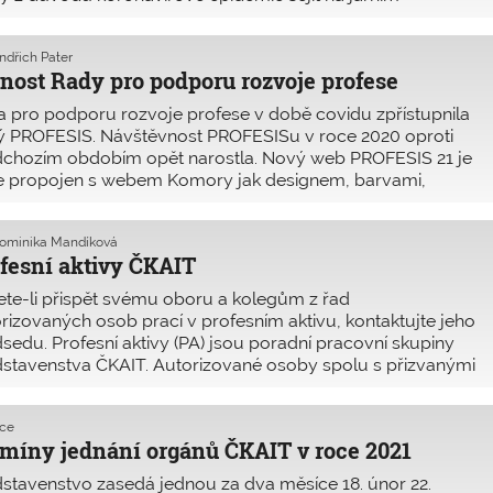
dání. V květnu proběhlo pouze tzv. zúžené zasedání,
ého se účastnili pouze předseda ER, zástupci SVI a IC
indřich Pater
T v Praze.
nost Rady pro podporu rozvoje profese
 pro podporu rozvoje profese v době covidu zpřístupnila
ý PROFESIS. Návštěvnost PROFESISu v roce 2020 oproti
dchozím obdobím opět narostla. Nový web PROFESIS 21 je
e propojen s webem Komory jak designem, barvami,
entací staveb oceněných Cenou Inženýrské komory, tak
ou řadou vzájemných odkazů.
Dominika Mandíková
fesní aktivy ČKAIT
te-li přispět svému oboru a kolegům z řad
rizovaných osob prací v profesním aktivu, kontaktujte jeho
sedu. Profesní aktivy (PA) jsou poradní pracovní skupiny
stavenstva ČKAIT. Autorizované osoby spolu s přizvanými
rníky, členy příslušného aktivu, sledují vývoj ve
ebnictví zaměřený na daný obor autorizace, např. právní
kce
pisy, technické normy, nové materiály, postupy a další.
míny jednání orgánů ČKAIT v roce 2021
stavenstvo zasedá jednou za dva měsíce 18. únor 22.