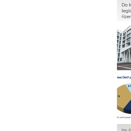
Do k
legi
říze
akce
vysv
%).
Ing. J