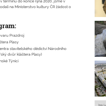
 v termínu do konce října 2020, jsme v
dali na Ministerstvo kultury ČR žádost o
gram:
ovaru Prazdroj
štera Plasy
entra stavitelského dědictví Národního
ký dvůr kláštera Plasy)
nské Týnici
Ing. 