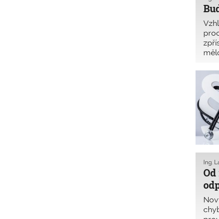
Bu
Vzh
proc
zpří
mělo
obor
Ing. 
Od 
odp
Nový
chyb