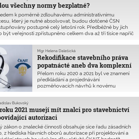
dou všechny normy bezplatné?
ledem k poměrně zdlouhavému administrativnímu
esu, který je nutné absolvovat, budou dotčené ČSN
stupňovány postupně celý letošní rok. Předběžně by jich
 být veřejnosti zpřístupněno celkem dva až tři tisíce napříč
y z celkového počtu všech platných norem.
Mgr. Helena Dalešická
Rekodifikace stavebního práva
popatnácté aneb dva komplexní
pozměňovací návrhy
Přelom roku 2020 a 2021 byl ve znamení
předkládání a projednávání
pozměňovacích návrhů k novému
stavebnímu zákonu. Ještě v prosinci 2020
představila komplexní návrh skupina
Ladislav Bukovský
poslanců opozičních stran. Další návrh
roku 2021 musejí mít znalci pro stavebnictví
připravoval Radim Fiala (SPD), ale
ovídající autorizaci
nakonec ho propojil s komplexním
návrhem z dílny koaličních poslanců
 zákon o znalecké činnosti obsahuje sice řadu zásadních
Martina Kolovratníka (ANO), Petra Dolínka
, z hlediska hlavních oborů autorizace při projektování a
(ČSSD) a Lea Luzara (KSČM).