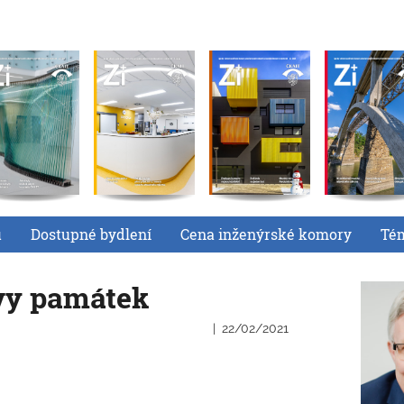
u
Dostupné bydlení
Cena inženýrské komory
Té
vy památek
22/02/2021