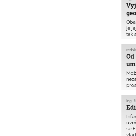
Vyj
ge
Oba 
je j
tak 
jeji
koře
reda
kole
Od 
umí
Možn
neza
pros
rozv
met
Ing. J
Edi
Info
uveř
se E
vlád