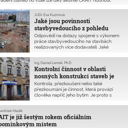
ádění staveb ho však lze díky aktivitě ČKAIT hodnotit
tivně. Na základě podnětu ČKAIT a díky iniciativnímu
tupu MMR se podařilo dosáhnout toho, aby znalecké
JUDr. Eva Kuzmová
y a odvětví odpovídaly oborům autorizací ČKAIT.
Jaké jsou povinnosti
stavbyvedoucího z pohledu
právních předpisů?
Odpovědi na dotazy spojené s výkonem
práce stavbyvedoucího na stavbách
realizovaných více dodavateli. Jaké
povinnosti má stavebník a jaké zhotovitel
stavby? Kolik může/musí být na stavbě
Ing. Daniel Lemák, Ph.D.
stavbyvedoucích? Kdo má
Kontrolní činnost v oblasti
stavbyvedoucího zajistit? Kdo je
nosných konstrukcí staveb je
odpovědný za jeho činnost?
nedostatečná
Kontrola, přezkoušení nebo také
přezkoumání je činnost, která provází
člověka napříč jeho bytím. Je proto s
podivem, že v některých oblastech
stavebnictví se podrobnými kontrolami
rantišek Hladík
často neobtěžujeme, či dokonce je
IT je již šestým rokem oficiálním
dlouhodobě „cíleně“ neprovádíme. Přitom
ipomínkovým místem
správně a včas prováděné kontroly ve