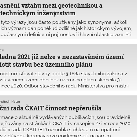
asnění vztahu mezi geotechnikou a
otechnickým inženýrstvím
tyto výrazy jsou často používány jako synonyma, ačkoli
ejich význam dán poněkud odlišně jak historickým vývojem,
současnými definicemi pojmosloví i hlavní oblastí praxe. Při
ch vysvětlení je třeba se nejprve podívat do minulosti na
ny jejich vzniku. Ujímám se toho na žádost některých
kce
gů a spolupracovníků v ČKAIT.
ledna 2021 již nelze v nezastavěném území
stit stavbu bez územního plánu
ost umisťovat stavby podle § 188a stavebního zákona v
stavěném území obcí bez územního plánu skončila 31.
ince 2020. Odbor stavebního řádu Ministerstva pro místní
oj proto vydal k této problematice v listopadu 2020
odickou pomůcku.
indřich Pater
ční rada ČKAIT činnost nepřerušila
rmace o aktuálně vydávaných publikacích jsou pravidelně
ejňovány na stránkách ČKAIT i v časopise Z+i. V roce 2020
diční rada ČKAIT (ER) nemohla s ohledem na opatření
y z důvodu koronavirové epidemie sejít na jarním