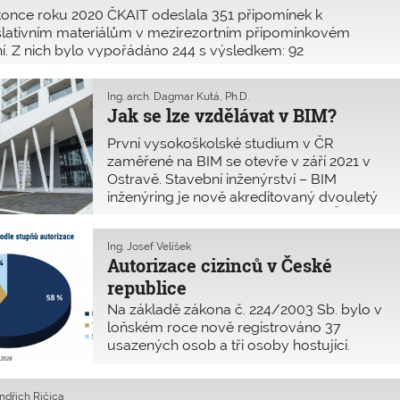
všech fázích snižují ve svém důsledku
once roku 2020 ČKAIT odeslala 351 připomínek k
náklady na výstavbu, ale následně i na
slativním materiálům v mezirezortním připomínkovém
provozování stavby.
ní. Z nich bylo vypořádáno 244 s výsledkem: 92
ptovaných (38 %), 42 neakceptovaných (17 %), 59
ětlených (24 %) a 51 akceptováno jinak, nebo částečně (21
Ing. arch. Dagmar Kutá, Ph.D.
Jak se lze vzdělávat v BIM?
První vysokoškolské studium v ČR
zaměřené na BIM se otevře v září 2021 v
Ostravě. Stavební inženýrství – BIM
inženýring je nově akreditovaný dvouletý
magisterský studijní program na VŠB –
Technické univerzitě Ostrava. Hlásit se lze
Ing. Josef Velíšek
do konce března 2021.
Autorizace cizinců v České
republice
Na základě zákona č. 224/2003 Sb. bylo v
loňském roce nově registrováno 37
usazených osob a tři osoby hostující.
Všechny osoby jsou ze Slovenské
republiky. Dalších osm registrací je ve
indřich Řičica
vstupním řízení.