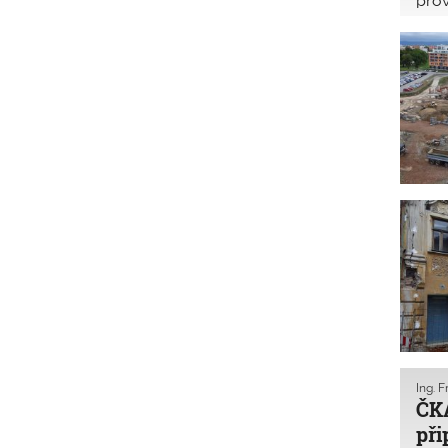
prov
pozi
přís
obor
Ing. F
ČKA
př