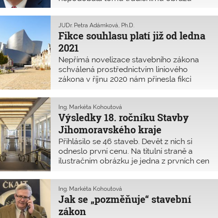
z předchozích let. Nepřišlo k nám tolik
návštěv jako dříve, na horách jsme si
JUDr. Petra Adámková, Ph.D.
nezalyžovali a několik známých bylo v
Fikce souhlasu platí již od ledna
2021
Nepřímá novelizace stavebního zákona
schválená prostřednictvím liniového
zákona v říjnu 2020 nám přinesla fikci
souhlasu při vydávání závazných
stanovisek pro stavební řízení. Fikce
souhlasu platí již od 1. ledna 2021 a může
Ing. Markéta Kohoutová
Výsledky 18. ročníku Stavby
tedy začít výrazně měnit podobu nejen
historických center měst. Aneb co již platí
Jihomoravského kraje
a mělo být až v novém stavebním
Přihlásilo se 46 staveb. Devět z nich si
zákoně?
odneslo první cenu. Na titulní straně a
ilustračním obrázku je jedna z prvních cen
v devíti kategoriích: Rekonstrukce
Janáčkova divadla v Brně. Projektant:
Architekti Hrůša & spol., Ateliér Brno, s.r.o.
Ing. Markéta Kohoutová
Jak se „pozměňuje“ stavební
Zhotovitel: Metrostav a.s.; IMOS Brno, a.s.;
OHL ŽS, a.s.
zákon