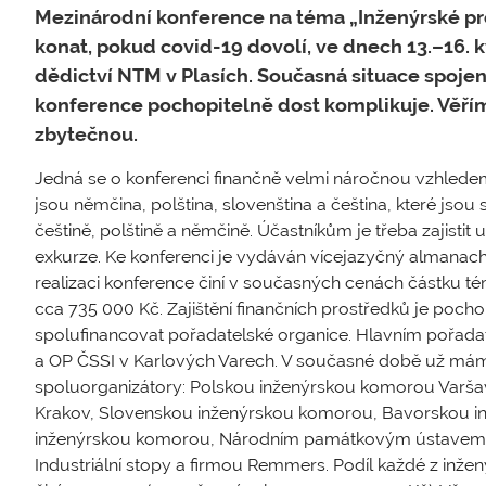
Mezinárodní konference na téma „Inženýrské p
konat, pokud covid-19 dovolí, ve dnech 13.–16. 
dědictví NTM v Plasích. Současná situace spoje
konference pochopitelně dost komplikuje. Věřím
zbytečnou.
Jedná se o konferenci finančně velmi náročnou vzhlede
jsou němčina, polština, slovenština a čeština, které jso
češtině, polštině a němčině. Účastníkům je třeba zajistit
exkurze. Ke konferenci je vydáván vícejazyčný almanac
realizaci konference činí v současných cenách částku t
cca 735 000 Kč. Zajištění finančních prostředků je poch
spolufinancovat pořadatelské organice. Hlavním pořad
a OP ČSSI v Karlových Varech. V současné době už m
spoluorganizátory: Polskou inženýrskou komorou Varš
Krakov, Slovenskou inženýrskou komorou, Bavorskou 
inženýrskou komorou, Národním památkovým ústavem
Industriální stopy a firmou Remmers. Podíl každé z inž