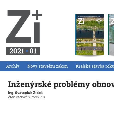
2021
01
Archiv
Nový stavební zákon
Krajská stavba rok
Inženýrské problémy obno
Ing. Svatopluk Zídek
člen redakční rady Z+i