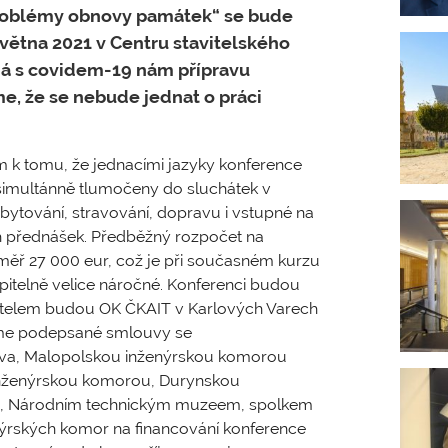
roblémy obnovy památek“ se bude
května 2021 v Centru stavitelského
ná s covidem-19 nám přípravu
e, že se nebude jednat o práci
m k tomu, že jednacími jazyky konference
u simultánně tlumočeny do sluchátek v
 ubytování, stravování, dopravu i vstupné na
h přednášek. Předběžný rozpočet na
éměř 27 000 eur, což je při současném kurzu
opitelně velice náročné. Konferenci budou
atelem budou OK ČKAIT v Karlových Varech
áme podepsané smlouvy se
ava, Malopolskou inženýrskou komorou
inženýrskou komorou, Durynskou
, Národním technickým muzeem, spolkem
enýrských komor na financování konference