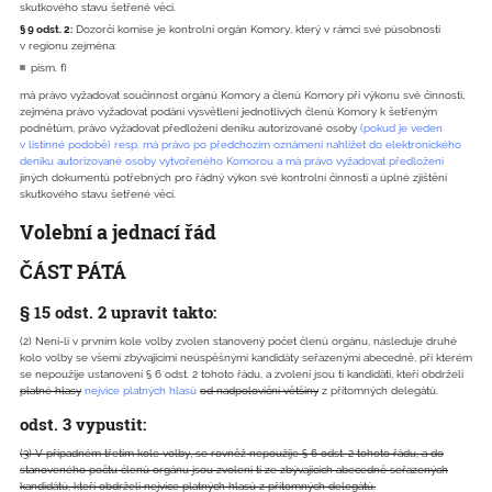
skutkového stavu šetřené věci.
§ 9 odst. 2:
Dozorčí komise je kontrolní orgán Komory, který v rámci své působnosti
v regionu zejména:
písm. f)
má právo vyžadovat součinnost orgánů Komory a členů Komory při výkonu své činnosti,
zejména právo vyžadovat podání vysvětlení jednotlivých členů Komory k šetřeným
podnětům, právo vyžadovat předložení deníku autorizované osoby
(pokud je veden
v listinné podobě) resp. má právo po předchozím oznámení nahlížet do elektronického
deníku autorizované osoby vytvořeného Komorou a má právo vyžadovat předložení
jiných dokumentů potřebných pro řádný výkon své kontrolní činnosti a úplné zjištění
skutkového stavu šetřené věci.
Volební a jednací řád
ČÁST PÁTÁ
§ 15 odst. 2 upravit takto:
(2) Není-li v prvním kole volby zvolen stanovený počet členů orgánu, následuje druhé
kolo volby se všemi zbývajícími neúspěšnými kandidáty seřazenými abecedně, při kterém
se nepoužije ustanovení § 6 odst. 2 tohoto řádu, a zvoleni jsou ti kandidáti, kteří obdrželi
platné hlasy
nejvíce platných hlasů
od nadpoloviční většiny
z přítomných delegátů.
odst. 3 vypustit:
(3) V případném třetím kole volby, se rovněž nepoužije § 6 odst. 2 tohoto řádu, a do
stanoveného počtu členů orgánu jsou zvoleni ti ze zbývajících abecedně seřazených
kandidátů, kteří obdrželi nejvíce platných hlasů z přítomných delegátů.