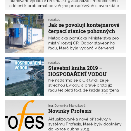
plánování, vydalo v březnu 2019 aktualizaci metodického
sdělení k problematice veřejně prospěšných staveb (dále
též VPS) zejména dopravní infrastruktury, konkrétně
k jejich umisťování v koridorech vymezených územním
redakce
plánem (dále též ÚP) a mimo ně. Cílem je vyjasnit, jaké
Jak se povolují kontejnerové
části souboru staveb lze považovat za součást veřejně
čerpací stanice pohonných
prospěšné stavby.
hmot
Metodická pomůcka Ministerstva pro
místní rozvoj ČR, Odbor stavebního
řádu, která byla vydaná v červenci
2018 určuje postup při umísťování
samoobslužných kontejnerových
čerpacích stanic pohonných hmot.
redakce
Stavební kniha 2019 –
V plném znění je ke stažení na konci
článku.
HOSPODAŘENÍ VODOU
Ne nadarmo se o ČR tvrdí, že je
střechou Evropy, a právě proto již
řadu let platí fakt, že každá zadržená
a využitá voda nebo kapka deště na
našem území se s trochou nadsázky
řečeno „počítá“.
Ing. Dominika Mandíková
Novinky Profesis
Aktualizované a nové příspěvky v
systému Profesis, které byly doplněny
do konce dubna 2019.