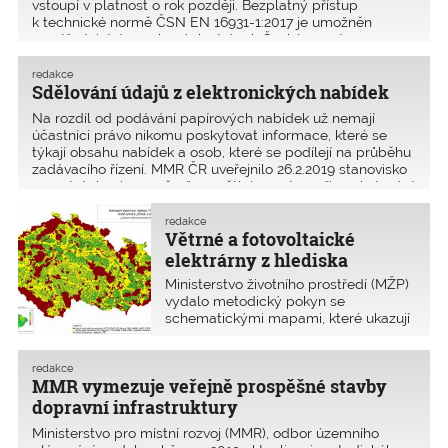
vstoupí v platnost o rok později. Bezplatný přístup
k technické normě ČSN EN 16931-1:2017 je umožněn
prostřednictvím webových stránek České agentury pro
standardizaci ČAS – www.agentura-cas.cz – a to ve
formátu pdf. Funkční odkazy najdete na konci tohoto
redakce
Sdělování údajů z elektronických nabídek
článku.
Na rozdíl od podávání papírových nabídek už nemají
účastníci právo nikomu poskytovat informace, které se
týkají obsahu nabídek a osob, které se podílejí na průběhu
zadávacího řízení. MMR ČR uveřejnilo 26.2.2019 stanovisko
expertní skupiny, v němž vysvětluje postup při poskytování
informací účastníkům při podávání nabídek v elektronické
podobě. Plně znění najdete na konci tohoto článku.
redakce
Větrné a fotovoltaické
elektrárny z hlediska
ochrany přírody a krajiny
Ministerstvo životního prostředí (MŽP)
vydalo metodický pokyn se
schematickými mapami, které ukazují
vhodné a nevhodné území pro
umístění větrných a solárních
elektráren. Metodika je ale pouze
redakce
MMR vymezuje veřejně prospěšné stavby
podkladem a nenahrazuje správní
řízení.
dopravní infrastruktury
Ministerstvo pro místní rozvoj (MMR), odbor územního