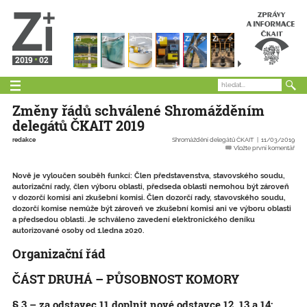
2019
02
Změny řádů schválené Shromážděním
delegátů ČKAIT 2019
redakce
Shromáždění delegátů ČKAIT
11/03/2019
Vložte první komentář
Nově je vyloučen souběh funkcí: Člen představenstva, stavovského soudu,
autorizační rady, člen výboru oblasti, předseda oblasti nemohou být zároveň
v dozorčí komisi ani zkušební komisi. Člen dozorčí rady, stavovského soudu,
dozorčí komise nemůže být zároveň ve zkušební komisi ani ve výboru oblasti
a předsedou oblasti. Je schváleno zavedení elektronického deníku
autorizované osoby od 1.ledna 2020.
Organizační řád
ČÁST DRUHÁ – PŮSOBNOST KOMORY
§ 3 – za odstavec 11 doplnit nové odstavce 12, 13 a 14: