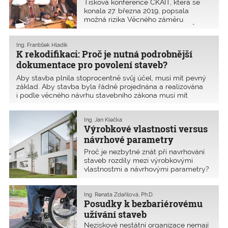
analýzy
Tisková konference ČKAIT, která se
konala 27. března 2019, popsala
možná rizika Věcného záměru
rekodifikace stavebního zákona. ČKAIT
upozornila, že je ve veřejném zájmu,
aby o tom, co bude postaveno,
Ing. František Hladík
K rekodifikaci: Proč je nutná podrobnější
nezávisle rozhodoval stát, a ne
soukromé osoby finančně závislé na
dokumentace pro povolení staveb?
stavebníkovi.
Aby stavba plnila stoprocentně svůj účel, musí mít pevný
základ. Aby stavba byla řádně projednána a realizována
i podle věcného návrhu stavebního zákona musí mít
řádnou dokumentaci pro povolení staveb (DPS), a to
v potřebné kvalitě a podrobnostech. /Upozornění: Věcný
Ing. Jan Klečka
záměr zavádí novou terminologii – DPS již neznamená
Výrobkové vlastnosti versus
dokumentaci pro provádění staveb, ale dokumentaci pro
návrhové parametry
povolení staveb./
konstrukce
Proč je nezbytné znát při navrhování
staveb rozdíly mezi výrobkovými
vlastnostmi a návrhovými parametry?
Rozdíly mezi výrobkovými
a konstrukčními parametry autor
článku pro lepší představu vysvětluje
Ing. Renata Zdařilová, Ph.D.
Posudky k bezbariérovému
na několika v praxi běžných
příkladech. Neznalost těchto rozdílů
užívání staveb
má negativní dopad na kvalitu staveb.
Neziskové nestátní organizace nemají