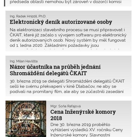
předseda oblasti nemohou být zároveň v dozorčí komisi
ani zkušební komisi. Člen dozorčí rady, stavovského soudu,
dozorčí komise nemůže být zároveň ve zkušební komisi ani
Ing. Radek Hnízdil, Ph.D.
ve výboru oblasti a předsedou oblasti. Je schváleno
Elektronický deník autorizované osoby
zavedení elektronického deníku autorizované osoby od
1.ledna 2020.
Na elektronizaci stavebního procesu se musí připravovat i
ČKAIT, které již začalo s vývojem softwaru pro elektronický
deník autorizovaných osob. Nový systém by měl fungovat
od 1. ledna 2020. Základními požadavky jsou
nepozměnitelnost zápisu, časovová souslednost zápisů
a samozřejmě bezpečnost celého úložiště proti event.
napadení Potřebnou změnu Organizačního řádu schválilo
Ing. Milan Havlišta
Názor účastníka na průběh jednání
Shromáždění delegátů ČKAIT v březnu 2019.
Shromáždění delegátů ČKAIT
30. března 2019 se delegáti Shromáždění delegátů ČKAIT
sešli ke svému překvapení v kině Dlabačov, ne aby se
podívali na promítaný film, ale aby se zúčastnili zasedání
nejvyššího orgánu Komory.
Mgr. Soňa Rafajová
Cena Inženýrské komory
2018
Dne 30. března 2019 proběhlo
vyhlášení výsledků XV. ročníku Ceny
Inženýrské komory. Slavnostní