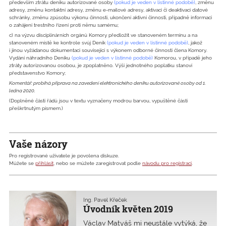
především ztrátu deníku autorizované osoby
(pokud je veden v listinné podobě)
, změnu
adresy, změnu kontaktní adresy, změnu e-mailové adresy, aktivaci či deaktivaci datové
schránky, změnu způsobu výkonu činnosti, ukončení aktivní činnosti, případně informaci
o zahájení trestního řízení proti němu samému;
c) na výzvu disciplinárních orgánů Komory předložit ve stanoveném termínu a na
stanoveném místě ke kontrole svůj Deník
(pokud je veden v listinné podobě)
, jakož
i jinou vyžádanou dokumentaci související s výkonem odborné činnosti člena Komory.
Vydání náhradního Deníku
(pokud je veden v listinné podobě)
Komorou, v případě jeho
ztráty autorizovanou osobou, je zpoplatněno. Výši jednotného poplatku stanoví
představenstvo Komory;
Komentář: probíhá příprava na zavedení elektronického deníku autorizované osoby od 1.
ledna 2020.
(Doplněné části řádů jsou v textu vyznačeny modrou barvou, vypuštěné části
přeškrtnutým písmem.)
Vaše názory
Pro registrované uživatele je povolena diskuze.
Můžete se
přihlásit
, nebo se můžete zaregistrovat podle
návodu pro registraci
.
Ing. Pavel Křeček
Úvodník květen 2019
Václav Matyáš mi neustále vytýká, že