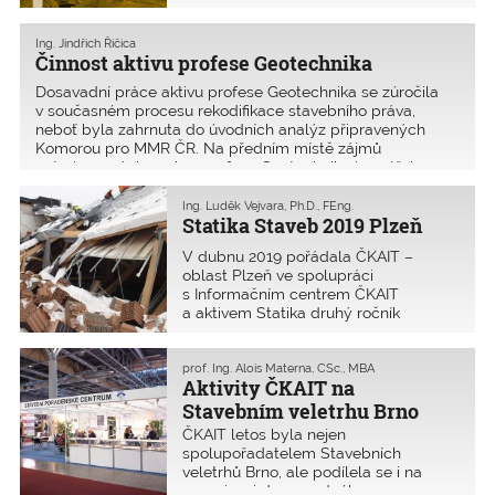
publikaci stejného názvu.
Ing. Jindřich Řičica
Činnost aktivu profese Geotechnika
Dosavadní práce aktivu profese Geotechnika se zúročila
v současném procesu rekodifikace stavebního práva,
neboť byla zahrnuta do úvodních analýz připravených
Komorou pro MMR ČR. Na předním místě zájmů
autorizovaných osob z profese Geotechnika je potřeba
posílení pozice tohoto oboru v našem právním rámci,
neboť v praxi je výrazně pociťován nadměrný přenos
Ing. Luděk Vejvara, Ph.D., FEng.
Statika Staveb 2019 Plzeň
geotechnických rizik stavebních záměrů na projektanty
a dodavatele. Tento problém se projevuje zejména
V dubnu 2019 pořádala ČKAIT –
v chronické nedostatečnosti geotechnických průzkumů.
oblast Plzeň ve spolupráci
s Informačním centrem ČKAIT
a aktivem Statika druhý ročník
mimořádně úspěšné konference
Statika staveb. Zúčastnilo se jí 140
posluchačů a 8 přednášejících.
prof. Ing. Alois Materna, CSc., MBA
Aktivity ČKAIT na
Stavebním veletrhu Brno
ČKAIT letos byla nejen
spolupořadatelem Stavebních
veletrhů Brno, ale podílela se i na
organizaci doprovodného programu.