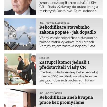
jsme se nezapojili skrze sdružení SIA
ČR – Rada výstavby do práce kolegia
ministryně Dostálové. Ta mi dokonce
vmetla do tváře, že kritizuji věcný
záměr stavebního zákona, protože
nejsme v kolegiu. Ne. Naopak –
Ing. Hedviga Klepáčková
Rekodifikace stavebního
nadále zdůrazňuji, jak je dobře, že
jsme se nenechali do této podivné hry
zákona popáté - jak dopadlo
vtáhnout. Jak bychom pak mohli
mezirezortní vypořádání
Věcný záměr rekodifikace stavebního
vysvětlovat naše kvalifikované zásadní
zásadních připomínek?
zákona zatím vyvolává řadu otázek.
nebo doporučující připomínky?
Veřejný zájem zůstává nejasný. Stát
Komora se chová, jak jí náleží, nadále
považuje za nadbytečné posuzovat
respektuje, že je připomínkovým
splnění základních požadavků na
místem.
stavby v rámci jejich povolovacího
redakce
Zástupci komor jednali s
procesu. Toto posouvá do fáze
kolaudace, kdy stavba již stojí. MMR
představiteli Vlády ČR
obdrželo 1315 zásadních připomínek.
Předseda vlády Andrej Babiš jednal 4.
března 2019 ve Strakově akademii se
zástupci dvanácti profesních komor.
Za ČKAIT se jednání účastnil Ing.
Pavel Křeček. Zástupci komor
s představiteli Vlády ČR mimo jiné
Ing. Robert Špalek
diskutovali o připravovaném zákonu
Rekodifikace aneb kvapná
o lobbování či novelizaci stavebního
práce bez promyšlené
práva.