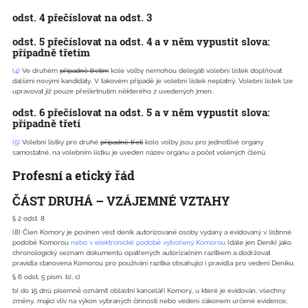
odst. 4 přečíslovat na odst. 3
odst. 5 přečíslovat na odst. 4 a v něm vypustit slova:
případně třetím
(4)
Ve druhém
případně třetím
kole volby nemohou delegáti volební lístek doplňovat
dalšími novými kandidáty. V takovém případě je volební lístek neplatný. Volební lístek lze
upravovat již pouze přeškrtnutím některého z uvedených jmen.
odst. 6 přečíslovat na odst. 5 a v něm vypustit slova:
případně třetí
(5)
Volební lístky pro druhé
případně třetí
kolo volby jsou pro jednotlivé orgány
samostatné, na volebním lístku je uveden název orgánu a počet volených členů.
Profesní a etický řád
ČÁST DRUHÁ – VZÁJEMNÉ VZTAHY
§ 2 odst. 8
(8) Člen Komory je povinen vést deník autorizované osoby vydaný a evidovaný v listinné
podobě Komorou
nebo v elektronické podobě vytvořený Komorou
(dále jen Deník) jako
chronologický seznam dokumentů opatřených autorizačním razítkem a dodržovat
pravidla stanovená Komorou pro používání razítka obsahující i pravidla pro vedení Deníku.
§ 6 odst. 5 písm. b), c)
b) do 15 dnů písemně oznámit oblastní kanceláři Komory, u které je evidován, všechny
změny, mající vliv na výkon vybraných činností nebo vedení zákonem určené evidence,