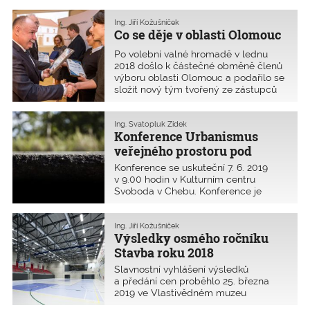
Zájem o odborné přednášky byl
veliký, a to po všechny čtyři dny
Ing. Jiří Kožušníček
veletrhu.
Co se děje v oblasti Olomouc
Po volební valné hromadě v lednu
2018 došlo k částečné obměně členů
výboru oblasti Olomouc a podařilo se
složit nový tým tvořený ze zástupců
projektantů, investorů, zhotovitelů
a technického dozoru.
Ing. Svatopluk Zídek
Konference Urbanismus
veřejného prostoru pod
úrovní terénu
Konference se uskuteční 7. 6. 2019
v 9.00 hodin v Kulturním centru
Svoboda v Chebu. Konference je
zařazena do programu celoživotního
vzdělávání členů ČKAIT. Již 24.
mezinárodní konferenci Městské
Ing. Jiří Kožušníček
Výsledky osmého ročníku
inženýrství Karlovarsko 2019
s tématem Urbanismus veřejného
Stavba roku 2018
prostoru pod úrovní terénu pořádá
Olomouckého kraje
Slavnostní vyhlášení výsledků
ČKAIT.
a předání cen proběhlo 25. března
2019 ve Vlastivědném muzeu
v Olomouci za účasti členů poroty