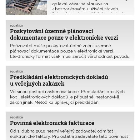
Stavba totiž není laboratoř.
vydávat závazná stanoviska
k bezbariérovému užívání staveb.
Odpovědnost za zajištění podmínek
bezbariérového užívání je dána
zákonem č. 183/2006 Sb., o územním
redakce
plánování a stavebním řádu (stavební
Poskytování územně plánovací
zákon), ve znění pozdějších předpisů.
dokumentace pouze v elektronické verzi
Pořizovatel může poskytovat úplné znění územně
plánovací dokumentace pouze v elektronické verzi.
Elektronický formát však musí zaručit věrohodnost původu
dokumentu, neporušitelnost jeho obsahu, čitelnost
a možnost dlouhodobé archivace. Metodický pokyn MMR
redakce
byl zveřejněn 11.3.2019. Odkaz na jeho plné znění je na
Předkládání elektronických dokladů
konci článku.
u veřejných zakázek
Většinou postačí naskenová kopie. Předkládání prostých
kopií elektronických dokladů je přípustné, nestanoví-li
zákon jinak. Metodiku upravující předkládání
elektronických kopií a elektronických originálů dokladů
v zadávacím řízení u veřejných zakázek uveřejnilo v únoru
redakce
2019 Ministerstvo pro místní rozvoj. Odkazy na celá znění
Povinná elektronická fakturace
metodických pokynů najdete na konci článku.
Od 1. dubna 2019 nesmí veřejný zadavatel odmítat
elektronické faktury. Pro ostatní zadavatele tato povinnost