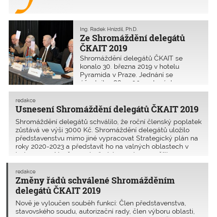
Ing. Radek Hnízdil, Ph.D.
Ze Shromáždění delegátů
ČKAIT 2019
Shromáždění delegátů ČKAIT se
konalo 30. března 2019 v hotelu
Pyramida v Praze. Jednání se
účastnilo 186 z 200 zvolených
delegátů.
redakce
Usnesení Shromáždění delegátů ČKAIT 2019
Shromáždění delegátů schválilo, že roční členský poplatek
zůstává ve výši 3000 Kč. Shromáždění delegátů uložilo
představenstvu mimo jiné vypracovat Strategický plán na
roky 2020-2023 a představit ho na valných oblastech v
lednu 2020. Nově se má představenstvo zaměřit na
možnost zrovnoprávnění Soutěžního řádu ČKA a ČKAIT. I
nadále se má zapojovat do procesu rekodifikace
redakce
Změny řádů schválené Shromážděním
stavebního práva.
delegátů ČKAIT 2019
Nově je vyloučen souběh funkcí: Člen představenstva,
stavovského soudu, autorizační rady, člen výboru oblasti,