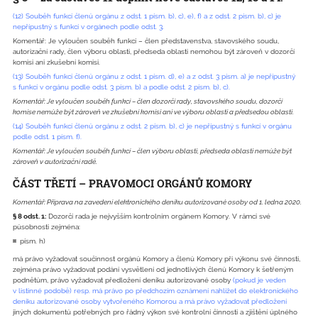
(12) Souběh funkcí členů orgánu z odst. 1 písm. b), c), e), f) a z odst. 2 písm. b), c) je
nepřípustný s funkcí v orgánech podle odst. 3.
Komentář: Je vyloučen souběh funkcí – člen představenstva, stavovského soudu,
autorizační rady, člen výboru oblasti, předseda oblasti nemohou být zároveň v dozorčí
komisi ani zkušební komisi.
(13) Souběh funkcí členů orgánu z odst. 1 písm. d), e) a z odst. 3 písm. a) je nepřípustný
s funkcí v orgánu podle odst. 3 písm. b) a podle odst. 2 písm. b), c).
Komentář: Je vyloučen souběh funkcí – člen dozorčí rady, stavovského soudu, dozorčí
komise nemůže být zároveň ve zkušební komisi ani ve výboru oblasti a předsedou oblasti.
(14) Souběh funkcí členů orgánu z odst. 2 písm. b), c) je nepřípustný s funkcí v orgánu
podle odst. 1 písm. f).
Komentář: Je vyloučen souběh funkcí – člen výboru oblasti, předseda oblasti nemůže být
zároveň v autorizační radě.
ČÁST TŘETÍ – PRAVOMOCI ORGÁNŮ KOMORY
Komentář: Příprava na zavedení elektronického deníku autorizované osoby od 1. ledna 2020.
§ 8 odst. 1:
Dozorčí rada je nejvyšším kontrolním orgánem Komory. V rámci své
působnosti zejména:
písm. h)
má právo vyžadovat součinnost orgánů Komory a členů Komory při výkonu své činnosti,
zejména právo vyžadovat podání vysvětlení od jednotlivých členů Komory k šetřeným
podnětům, právo vyžadovat předložení deníku autorizované osoby
(pokud je veden
v listinné podobě) resp. má právo po předchozím oznámení nahlížet do elektronického
deníku autorizované osoby vytvořeného Komorou a má právo vyžadovat předložení
jiných dokumentů potřebných pro řádný výkon své kontrolní činnosti a zjištění úplného