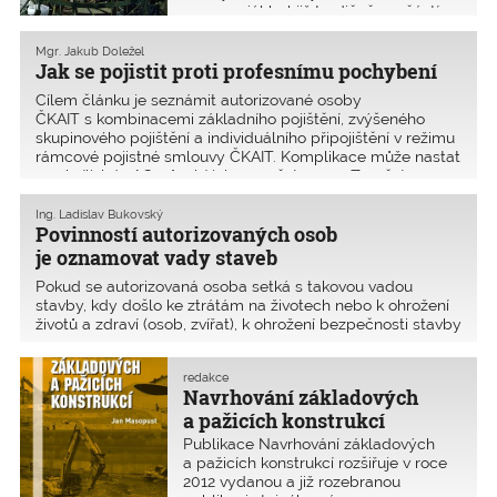
ceremoniál byl již tradičně součástí
Shromáždění delegátů ČKAIT. Od roku
2004 do roku 2018 se této soutěžní
Mgr. Jakub Doležel
přehlídky zúčastnilo již 227
Jak se pojistit proti profesnímu pochybení
inženýrských týmů se svými projekty
Cílem článku je seznámit autorizované osoby
či stavbami.
ČKAIT s kombinacemi základního pojištění, zvýšeného
skupinového pojištění a individuálního připojištění v režimu
rámcové pojistné smlouvy ČKAIT. Komplikace může nastat
ve chvíli, kdy AO působí jako zaměstnanec. Zaměstnance
chrání zákoník práce a dle této právní úpravy odpovídá
zaměstnanec zaměstnavateli maximálně do výše
Ing. Ladislav Bukovský
Povinností autorizovaných osob
4,5násobku průměrného hrubého měsíčního výdělku.
je oznamovat vady staveb
Pokud se autorizovaná osoba setká s takovou vadou
stavby, kdy došlo ke ztrátám na životech nebo k ohrožení
životů a zdraví (osob, zvířat), k ohrožení bezpečnosti stavby
nebo ke značným majetkovým škodám, musí ji hlásit
prostřednictvím Systému stavebně technické prevence.
redakce
Tento příspěvek vznikl na popud jednání aktivu Statika
Navrhování základových
ČKAIT.
a pažicích konstrukcí
Publikace Navrhování základových
a pažicích konstrukcí rozšiřuje v roce
2012 vydanou a již rozebranou