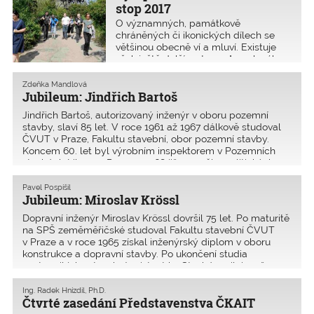
jako podpora kvality studia navázána
stop 2017
v r
O významných, památkově
chráněných či ikonických dílech se
většinou obecně ví a mluví. Existuje
však ještě další vrstva průmyslového
dědictví, vnímaná víc na místní úrovni.
Do ní patří drobné drážní stavby,
Zdeňka Mandlová
obecní vodárny a vodárenské věže,
Jubileum: Jindřich Bartoš
cihelny, mal�
Jindřich Bartoš, autorizovaný inženýr v oboru pozemní
stavby, slaví 85 let. V roce 1961 až 1967 dálkově studoval
ČVUT v Praze, ­Fakultu stavební, obor pozemní stavby.
Koncem 60. let byl výrobním inspektorem v Pozemních
stavbách Liberec. Po roce 1968 již nesměl z politických
Pavel Pospíšil
Jubileum: Miroslav Krössl
Dopravní inženýr Miroslav Krössl dovršil 75 let. Po maturitě
na SPŠ zeměměřičské studoval Fakultu stavební ČVUT
v Praze a v roce 1965 získal inženýrský diplom v oboru
konstrukce a dopravní stavby. Po ukončení studia
nastoupil jako stavební asistent ke Stavbám silnic a ž
Ing. Radek Hnízdil, Ph.D.
Čtvrté zasedání Představenstva ČKAIT