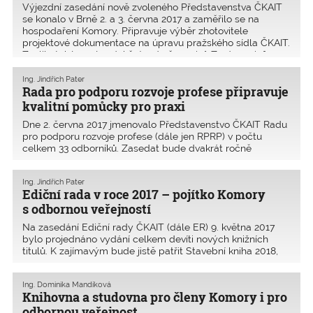
Výjezdní zasedání nově zvoleného Představenstva ČKAIT
se konalo v Brně 2. a 3. června 2017 a zaměřilo se na
hospodaření Komory. Připravuje výběr zhotovitele
projektové dokumentace na úpravu pražského sídla ČKAIT.
Zvolilo také nové redakční rady časopisů Zprávy a inf
Ing. Jindřich Pater
Rada pro podporu rozvoje profese připravuje
kvalitní pomůcky pro praxi
Dne 2. června 2017 jmenovalo Představenstvo ČKAIT Radu
pro podporu rozvoje profese (dále jen RPRP) v počtu
celkem 33 odborníků. Zasedat bude dvakrát ročně
v plném složení, dvakrát ročně s vedoucími profesních
aktivů a podle potřeby se uskuteční zasedání tzv. zúžené
Ing. Jindřich Pater
RPR
Ediční rada v roce 2017 – pojítko Komory
s odbornou veřejností
Na zasedání Ediční rady ČKAIT (dále ER) 9. května 2017
bylo projednáno vydání celkem devíti nových knižních
titulů. K zajímavým bude jistě patřit Stavební kniha 2018,
Stavební zákon a Vybrané předpisy stavebního práva po
letos projednávaných novelách, Dřevěné lávky
Ing. Dominika Mandíková
Knihovna a studovna pro členy Komory i pro
odbornou veřejnost