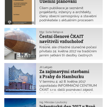
Územní plánování
Cílem publikace je seznámit
projektanty, inženýry a architekty,
členy obecní samosprávy a stavební
podnikatele s aktuálním procesem
územního plánování. Text je zaměřen
na praktické uplatňování stavebního
zákona, prohloubení celkového
Mgr. Soňa Rafajová
Čestní členové ČKAIT
přehledu o nástrojích územního
navštívili vzducholoď
Gulliver v Praze
Krásné, ale chladné slunečné počasí
přivítalo 24. května 2017 na tradičním
jarním setkání tři desítky čestných
členů ČKAIT z celé republiky v nově
vybudovaném prostoru v Praze, a to
v Centru současného umění DOX.
Jiří Leitgeb
Za zajímavými stavbami
Cílem setkání byla návštěva
vzducholodě Gulli
z Prahy do Hamburku
V termínu 4. až 8. května 2017
uspořádalo INFORMAČNÍ CENTRUM
ČKAIT s.r.o. další poznávací zájezd,
tentokrát po zajímavých stavbách
části Německa. Účastníky uchvátila
zejména stavba Labské filharmonie
Ing. Miroslav Loutocký
v Hamburku. Účastníci zájezdu měli
Inženýrský den 2017 v Brně