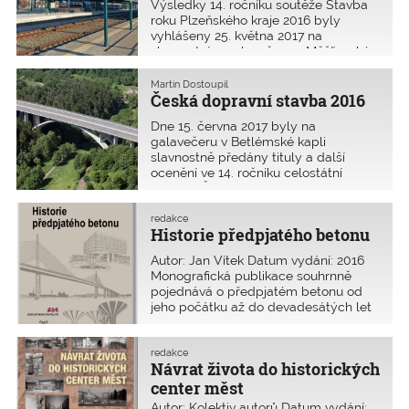
Výsledky 14. ročníku soutěže Stavba
roku Plzeňského kraje 2016 byly
vyhlášeny 25. května 2017 na
slavnostním galavečeru v Měšťanské
besedě v Plzni. Prestižní titul získaly tři
stavby. Mezi nejvýše oceněné stavby
Martin Dostoupil
realizované v roce 2016 se v kategorii
Česká dopravní stavba 2016
Rekonstrukce budov
Dne 15. června 2017 byly na
galavečeru v Betlémské kapli
slavnostně předány tituly a další
ocenění ve 14. ročníku celostátní
soutěže Česká dopravní stavba,
technologie, inovace roku 2016. Cílem
soutěže, kterou každoročně vypisuje
redakce
Historie předpjatého betonu
Ministerstvo dopravy ČR, je
profesionál
Autor: Jan Vítek Datum vydání: 2016
Monografická publikace souhrnně
pojednává o předpjatém betonu od
jeho počátku až do devadesátých let
20. století. Je rozdělena do třinácti
kapitol, které se týkají např. počátků
předpjatého betonu, mostů
redakce
Návrat života do historických
z prefabrikovaných nosník
center měst
Autor: Kolektiv autorů Datum vydání: