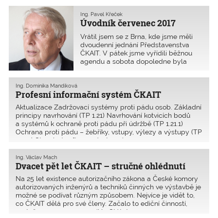
Ing. Pavel Křeček
Úvodník červenec 2017
Vrátil jsem se z Brna, kde jsme měli
dvoudenní jednání Představenstva
ČKAIT. V pátek jsme vyřídili běžnou
agendu a sobota dopoledne byla
vyhrazena pro různé záležitosti. Po
delší době bylo dobré, že jsme měli
dostatek času, abychom se zabývali
Ing. Dominika Mandíková
Profesní informační systém ČKAIT
v širší debatě mnoha oblastmi, na
které není na jednodenním jednání
Aktualizace Zadržovací systémy proti pádu osob. Základní
dost času. Mám na mysli vydávání
principy navrhování (TP 1.21) Navrhování kotvicích bodů
časopisů, překrývání oborů, postavení
a systémů k ochraně proti pádu při údržbě (TP 1.21.1)
techniků, statiků, vzdělávání a pomoc
Ochrana proti pádu – žebříky, vstupy, výlezy a výstupy (TP
autorizovaným osobám. V pátek večer
1.21.2) Stavební software dostupný
jsem měl strach, co budeme dělat,
a nakonec jsme nestačili vše vyřídit
Ing. Václav Mach
ani do oběda. Podrobnosti jsou na
Dvacet pět let ČKAIT – stručné ohlédnutí
webových stránkách a v tomto čísle
Z+i ČKAIT.Dnes je neděle. V rychlosti
Na 25 let existence autorizačního zákona a České komory
jsem si přečetl zprávy a mezi nimi
autorizovaných inženýrů a techniků činných ve výstavbě je
rozhovor s poslancem ­Andrejem
možné se podívat různým způsobem. Nejvíce je vidět to,
Babišem. Zase mu všichni ubližují.
co ČKAIT dělá pro své členy. Začalo to ediční činností,
A představte si, že na Úřadu vlády se
protože po roce 1990 zaniklo Státní n