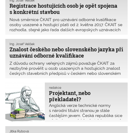
Ing. Josef Velíšek
Registrace hostujících osob je opět spojena
s konkrétní stavbou
Nová směrnice ČKAIT pro uznávání odborné kvalifikace
osoby usazené a hostující platí od 2. května 2017. ČKAIT se
rozhodla, stejně jako řada dalších evropských uznávacích
orgánů, upřesnit pomocí vlastní směrnice velmi obecný
výklad týkající se uznávání odborné kval
Ing. Josef Velíšek
Znalost českého nebo slovenského jazyka při
uznávání odborné kvalifikace
Z důvodu ochrany veřejných zájmů považuje ČKAIT za
nezbytné prověřit u osob usazených a hostujících znalost
českých stavebních předpisů v českém nebo slovenském
jazyce. ČKAIT nese odpovědnost za ověřování odborné
kvalifikace osob, které vykonávají regulovanou činn
redakce
Projektant, nebo
překladatel?
Anglická verze technické normy
s národní titulní stranou je stále
častějším jevem. Česká republika sice
přejímá evropské technické normy, ale
nemá personální možnosti na zajištění
jejich překladu. Zdá se, že státu
Jitka Rybová