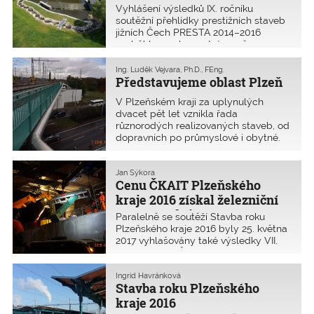
Vyhlášení výsledků IX. ročníku
soutěžní přehlídky prestižních staveb
jižních Čech PRESTA 2014–2016
proběhlo na slavnostním večeru
stavbařů 20. dubna 2017 v Clarion
Congress Hotelu České Budějovice.
Ing. Luděk Vejvara, Ph.D., FEng.
Vyhlašovatelé, kterými jsou Český
Představujeme oblast Plzeň
svaz stavebních inženýrů ve spo
V Plzeňském kraji za uplynulých
dvacet pět let vznikla řada
různorodých realizovaných staveb, od
dopravních po průmyslové i obytné.
Tyto stavby vznikaly za účasti členů
ČKAIT z naší oblasti. Autorizované
osoby všech oborů a specializací tak
Jan Sýkora
Cenu ČKAIT Plzeňského
přispěly k jejich zdárném
kraje 2016 získal železniční
most Gambrinus
Paralelně se soutěží Stavba roku
Plzeňského kraje 2016 byly 25. května
2017 vyhlašovány také výsledky VII.
ročníku Ceny ČKAIT Plzeňského kraje,
kterou vypisuje OK ČKAIT Plzeň. Do
soutěže se mohly přihlásit do
Ingrid Havránková
Stavba roku Plzeňského
9. května 2017 stavby projektově nebo
realizačně dokončené v�
kraje 2016