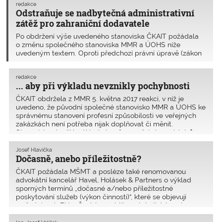
redakce
Odstraňuje se nadbytečná administrativní
zátěž pro zahraniční dodavatele
Po obdržení výše uvedeného stanoviska ČKAIT požádala
o změnu společného stanoviska MMR a ÚOHS níže
uvedeným textem. Oproti předchozí právní úpravě (zákon
č. 137/2006 Sb., o veřejných zakázkách, ve znění
pozdějších předpisů) dochází v § 77 v souladu s unij
redakce
... aby při výkladu nevznikly pochybnosti
ČKAIT obdržela z MMR 5. května 2017 reakci, v níž je
uvedeno, že původní společné stanovisko MMR a ÚOHS ke
správnému stanovení profesní způsobilosti ve veřejných
zakázkách není potřeba nijak doplňovat či měnit.
Stanovisko slouží k výkladu ke všem veřejným zakázk�
Josef Hlavička
Dočasně, anebo příležitostně?
ČKAIT požádala MŠMT a posléze také renomovanou
advokátní kancelář Havel, Holásek & Partners o výklad
sporných termínů „dočasné a/nebo příležitostné
poskytování služeb (výkon činnosti)“, které se objevují
v předpisech EU a České republiky vztahujících se k u