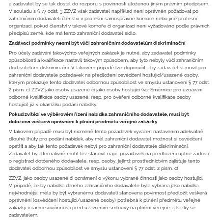
a zadavatel by se tak dostal do rozporu s povinností uloženou jiným právním předpisem.
V souladu s § 77 odst. 3 ZZVZ však zadavatel například není oprávněn požadovat po
zahraničním dodavateli členství v profesní samosprávné komoře nebo jiné profesní
organizaci, pokud členství v takové komoře či organizaci není vyžadováno podle právních
předpisů země, kde má tento zahraniční dodavatel sídlo.
Zadávací podmínky nesmí být vůči zahraničním dodavatelům diskriminační
Pro účely zadávání takovýchto veřejných zakázek je nutné, aby zadavatel podmínky
způsobilosti a kvalifikace nastavil takovým způsobem, aby tyto nebyly vůči zahraničním
dodavatelům diskriminační. V takovém případě lze doporučit, aby zadavatel stanovil pro
zahraniční dodavatele požadavek na předložení osvědčení hostující/usazené osoby,
kterým prokazuje tento dodavatel odbornou způsobilost ve smyslu ustanovení § 77 odst.
2 písm. c) ZZVZ jako osoby usazené či jako osoby hostující (viz Směrnice pro uznávání
odborné kvalifikace osoby usazené, resp. pro ověření odborné kvalifikace osoby
hostující) již v okamžiku podání nabídky.
Pokud zvítězí ve výběrovém řízení nabídka zahraničního dodavatele, musí být
doložena veškerá oprávnění k plnění předmětu veřejné zakázky
V takovém případě musí být nicméně tento požadavek vyvážen nastavením adekvátně
dlouhé lhůty pro podání nabídek, aby měl zahraniční dodavatel možnost si osvědčení
opatřit a aby tak tento požadavek nebyl pro zahraniční dodavatele diskriminační.
Zadavatel by alternativně mohl též stanovit např. požadavek na předložení úplné žádosti
o registraci dotčeného dodavatele, resp. osoby, jejímž prostřednictvím zajišťuje tento
dodavatel odbornou způsobilost ve smyslu ustanovení § 77 odst. 2 písm. c)
ZZVZ, jako osoby usazené či oznámení o výkonu vybrané činnosti jako osoby hostující.
V případě, že by nabídka daného zahraničního dodavatele byla vybrána jako nabídka
nejvhodnější, měla by být vybranému dodavateli stanovena povinnost předložit veškerá
oprávnění (osvědčení hostující/usazené osoby) potřebná k plnění předmětu veřejné
zakázky v rámci součinnosti před uzavřením smlouvy na plnění veřejné zakázky se
zadavatelem.