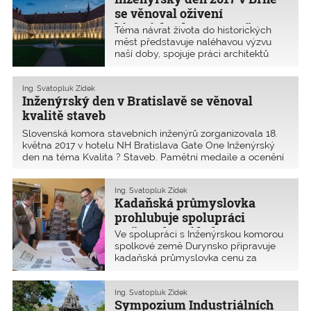
možnost si v Lipsku prohlédn
se věnoval oživení
historických center měst
Téma návrat života do historických
měst představuje naléhavou výzvu
naší doby, spojuje práci architektů
a stavebních inženýrů a vyjadřuje
investiční záměry politiků
a technických odborníků. Inženýrský
Ing. Svatopluk Zídek
Inženýrský den v Bratislavě se věnoval
den se letos zaměřil na návrat života
do historických center m
kvalitě staveb
Slovenská komora stavebních inženýrů zorganizovala 18.
května 2017 v hotelu NH Bratislava Gate One Inženýrský
den na téma Kvalita ? Staveb. Pamětní medaile a ocenění
na něm získali i představitelé ČKAIT. Cílem konference,
konané u příležitosti 25. výročí obnovení č
Ing. Svatopluk Zídek
Kadaňská průmyslovka
prohlubuje spolupráci
s německými kolegy
Ve spolupráci s Inženýrskou komorou
spolkové země Durynsko připravuje
kadaňská průmyslovka cenu za
nejúspěšnější projekt, exkurze,
odborné praxe a další aktivity.
Prostřednictvím výboru Oblastní
Ing. Svatopluk Zídek
Sympozium Industriálních
kanceláře ČKAIT Karlovy Vary byla