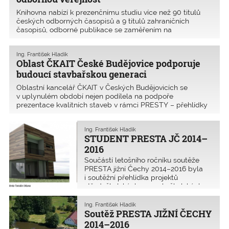
Knihovna nabízí k prezenčnímu studiu více než 90 titulů
českých odborných časopisů a 9 titulů zahraničních
časopisů, odborné publikace se zaměřením na
stavebnictví, typové podklady k panelovým domům,
sborníky a konference, firemní literaturu, výběr katalogů…
Ing. František Hladík
Nab
Oblast ČKAIT České Budějovice podporuje
budoucí stavbařskou generaci
Oblastní kancelář ČKAIT v Českých Budějovicích se
v uplynulém období nejen podílela na podpoře
prezentace kvalitních staveb v rámci PRESTY – přehlídky
prestižních staveb jižních Čech, ale intenzivně také
spolupracovala se středními odbornými školami. Pořádání
Ing. František Hladík
16
STUDENT PRESTA JČ 2014–
2016
Součástí letošního ročníku soutěže
PRESTA jižní Čechy 2014–2016 byla
i soutěžní přehlídka projektů
středoškolských a vysokoškolských
studentů stavebních škol jihočeského
regionu STUDENT PRESTA JČ 2014–
Ing. František Hladík
2016. Této části soutěže se zúčastnili
Soutěž PRESTA JIŽNÍ ČECHY
vybraní reprezen
2014–2016