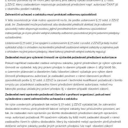
Z tohoto pohledu by se mohl jako správný jevit takový výklad ustanovení § 77 odst.
3 ZZVZ, který zadavatelům nepovoluje požadovat předložení např. autorizací ČKAIT již
v okamžiku podání nabídky.
Zahraniční uchazeč o zakázku musí prokázat odbornou způsobilost
V této souvislosti je však nutno upozornit na to, že podle ustanovení § 77 odst. 2 ZZVZ
platí, že:
Zadavatel může požadovat, aby dodavatel předložil doklad, že je odborně
způsobilý nebo disponuje osobou, jejímž prostřednictvím odbornou způsobilost
zabezpečuje, je-li pro plnění veřejné zakázky odborná způsobilost jinými právními předpisy
vyžadována.
Ustanovení § 77 odst. 3 (ve spojení s ustanovením § 77 odst. 1 a odst. 2 ZZVZ) je tedy nutné
vykládat vždy i s ohledem na konkrétní předmět zadávané veřejné zakázky a zejména pak
s ohledem na jiné právní předpisy, které takový předmět veřejné zakázky regulují.
Zadavatel musí pro vybrané činnosti ve výstavbě požadovat předložení autorizace
Pokud například zadavatel zadává veřejnou zakázku, jejímž předmětem je výkon vybrané
činnosti ve výstavbě, kdy jiný právní předpis (v daném případě zákon č. 183/2006 Sb.,
o územním plánování a stavebním řádu (stavební zákon) vyžaduje pro výkon dané
činnosti předepsanou autorizaci, je zadavatel povinen v rámci stanovení profesní
způsobilosti podle § 77 odst. 2 ZZVZ (a zároveň i technické kvalifikace) požadovat v tomto
smyslu po účastníkovi zadávacího řízení předložení dotčené autorizace, neboť mu
takovýto postup ukládá jiný právní předpis (tj. v daném případě stavební zákon).
Zadavatel není oprávněn požadovat členství v profesní organizaci, pokud není
vyžadováno v zemi zahraničního uchazeče o zakázku
Ve výše uvedených případech tak nelze § 77 odst. 3 ZZVZ vykládat tak, že zahraniční
dodavatelé mohou plnit předmět takové veřejné zakázky bez příslušného povolení, ani
tak, že zadavatel není oprávněn po těchto dodavatelích předložení daných oprávnění,
resp. autorizací požadovat. Při opačném výkladu by totiž mohl zadavatel dospět v rámci
zadávacího řízení k výběru dodavatele, který by následně nebyl oprávněn plnit předmět
dotčené veřejné zakázky podle jiných právních předpisů (viz např. stavební zákon)