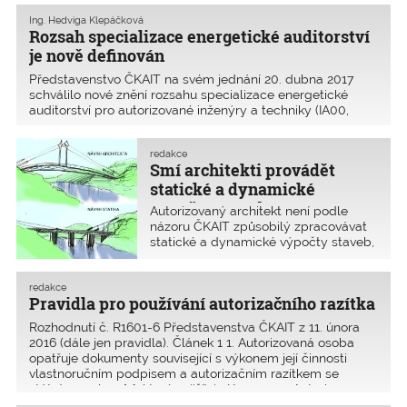
utratí za chlebíčky, řezané květiny
a Fidorky (nebylo napsáno, zda bílé,
Ing. Hedviga Klepáčková
nebo hnědé), 1,3 miliardy Kč, což
Rozsah specializace energetické auditorství
zaplatíme my, daňoví poplatníci.
je nově definován
Hrozné. Na Ministerstvu financí se pila
jenom voda kohoutková, někdy
Představenstvo ČKAIT na svém jednání 20. dubna 2017
s citronem. A přesto bude v rozpočtu
schválilo nové znění rozsahu specializace energetické
v roce 2018 díra ve výši 50 miliard Kč.
auditorství pro autorizované inženýry a techniky (IA00,
Ó ty Fidorky.
TA00). Podmínkou získání této autorizace je pro
autorizované inženýry a techniky autorizace v oboru
redakce
pozemní sta
Smí architekti provádět
statické a dynamické
výpočty staveb?
Autorizovaný architekt není podle
názoru ČKAIT způsobilý zpracovávat
statické a dynamické výpočty staveb,
neboť se jedná o vybranou činnost
podle autorizačního zákona. Architekti
musí podle § 159 odst. 2 stavebního
redakce
Pravidla pro používání autorizačního razítka
zákona ke zpracování statiky přizvat
osobu s oprávněn�
Rozhodnutí č. R1601-6 Představenstva ČKAIT z 11. února
2016 (dále jen pravidla). Článek 1 1. Autorizovaná osoba
opatřuje dokumenty související s výkonem její činnosti
vlastnoručním podpisem a autorizačním razítkem se
státním znakem[1], které zajišťuje Komora. 2. Autoriz