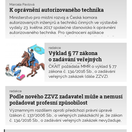
Marcela Pavlová
K oprávnění autorizovaného technika
Ministerstvo pro místní rozvoj a Česká komora
autorizovaných inženýrů a techniků činných ve výstavbě
vydaly 23. května 2017 společné stanovisko k oprávnění
autorizovaného technika. Pro sjednocení aplikace
ustanovení o rozsahu oprávnění autorizovaného technika
pro výk
redakce
Výklad § 77 zákona
o zadávání veřejných
zakázek je dlouhý
ČKAIT požádala MMR o výklad § 77
a nejednoznačný
zákona č. 134/2016 Sb., o zadávání
veřejných zakázek (dále ZZVZ).
Odpověděl 3. dubna 2017 JUDr. Mgr.
Vlastimil Fidler, ředitel odboru práva
veřejných zakázek a koncesí MMR.
redakce
Podle nového ZZVZ zadavatel může a nemusí
Když se chce občan z členských států
EU ucházet v ČR o z
požadovat profesní způsobilost
Významným rozdílem oproti předchozí právní úpravě
(zákon č. 137/2006 Sb., o veřejných zakázkách) je, že zákon
č. 134/2016 Sb., o zadávání veřejných zakázek nevyžaduje,
aby zadavatel jako podmínku účasti vymezil požadavek na
prokázání profesní způsobilosti dodavat