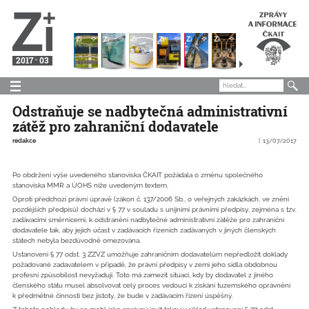
2017
03
Odstraňuje se nadbytečná administrativní
zátěž pro zahraniční dodavatele
redakce
13/07/2017
Po obdržení výše uvedeného stanoviska ČKAIT požádala o změnu společného
stanoviska MMR a ÚOHS níže uvedeným textem.
Oproti předchozí právní úpravě (zákon č. 137/2006 Sb., o veřejných zakázkách, ve znění
pozdějších předpisů) dochází v § 77 v souladu s unijními právními předpisy, zejména s tzv.
zadávacími směrnicemi, k odstranění nadbytečné administrativní zátěže pro zahraniční
dodavatele tak, aby jejich účast v zadávacích řízeních zadávaných v jiných členských
státech nebyla bezdůvodně omezována.
Ustanovení § 77 odst. 3 ZZVZ umožňuje zahraničním dodavatelům nepředložit doklady
požadované zadavatelem v případě, že právní předpisy v zemi jeho sídla obdobnou
profesní způsobilost nevyžadují. Toto má zamezit situaci, kdy by dodavatel z jiného
členského státu musel absolvovat celý proces vedoucí k získání tuzemského oprávnění
k předmětné činnosti bez jistoty, že bude v zadávacím řízení úspěšný.