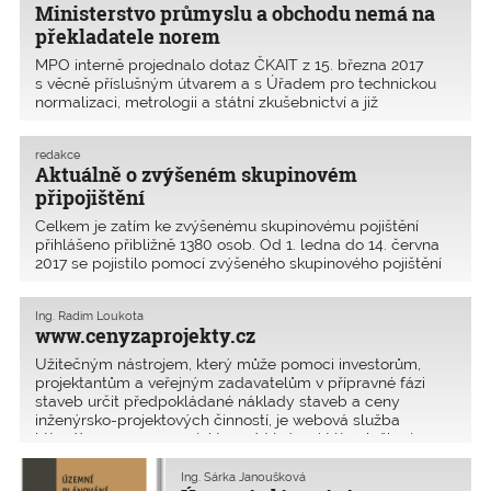
nevadí, že individuální překlad
Ministerstvo průmyslu a obchodu nemá na
uživatelů se můž
překladatele norem
MPO interně projednalo dotaz ČKAIT z 15. března 2017
s věcně příslušným útvarem a s Úřadem pro technickou
normalizaci, metrologii a státní zkušebnictví a již
30. března 2017 přišla velmi překvapivá odpověď, kterou
zde uveřejňujeme: České technické normy nejsou po
redakce
Aktuálně o zvýšeném skupinovém
připojištění
Celkem je zatím ke zvýšenému skupinovému pojištění
přihlášeno přibližně 1380 osob. Od 1. ledna do 14. června
2017 se pojistilo pomocí zvýšeného skupinového pojištění
1198 autorizovaných osob. Průměrné pojistné za toto
období činí cca 5900 Kč. Počet připojištěnýc
Ing. Radim Loukota
www.cenyzaprojekty.cz
Užitečným nástrojem, který může pomoci investorům,
projektantům a veřejným zadavatelům v přípravné fázi
staveb určit předpokládané náklady staveb a ceny
inženýrsko-projektových činností, je webová služba
http://www.cenyzaprojekty.cz/. V rámci této služby je
možn�
Ing. Šárka Janoušková