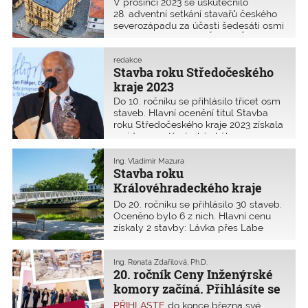
Dvoraně v Lokti nad Ohří
V prosinci 2023 se uskutečnilo
vedoucí pozici jsme, nebo nejsme.
28. adventní setkání stavařů českého
severozápadu za účasti šedesáti osmi
zájemců z řad členů ČSSI a ČKAIT
v Kulturním domě Dvorana v Lokti
u Karlových Varů. Pořadatelem
redakce
Stavba roku Středočeského
setkání byl Kulturní dům Dvorana
v Lokti, ČKAIT OK Karlovy Vary a ČSSI
kraje 2023
OP Karlovy Vary.
Do 10. ročníku se přihlásilo třicet osm
staveb. Hlavní ocenění titul Stavba
roku Středočeského kraje 2023 získala
rezidence u Kazínské skály
v Černošicích. Kromě toho byla
udělena Cena veřejnosti, Cena
Ing. Vladimír Mazura
hejtmanky a čtrnáct zvláštních
Stavba roku
ocenění. Osobností stavebnictví byl
Královéhradeckého kraje
jmenován Václav Mach.
2023
Do 20. ročníku se přihlásilo 30 staveb.
Oceněno bylo 6 z nich. Hlavní cenu
získaly 2 stavby: Lávka přes Labe
v Hradci Králové a Centrum
současného umění EPO1. To bylo
oceněno hlavní cenou soutěže Stavba
Ing. Renata Zdařilová, Ph.D.
20. ročník Ceny Inženýrské
roku 2023.
komory začíná. Přihlásíte se
i vy?
PŘIHLASTE
do konce března své