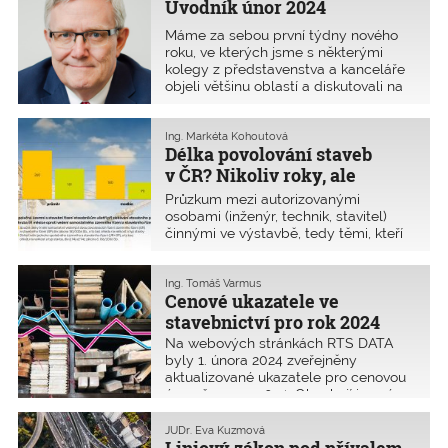
Úvodník únor 2024
Máme za sebou první týdny nového
roku, ve kterých jsme s některými
kolegy z představenstva a kanceláře
objeli většinu oblastí a diskutovali na
jejich valných hromadách aktuální
problémy a nové skutečnosti, které
nás zejména se startem nového
Ing. Markéta Kohoutová
Délka povolování staveb
stavebního zákona v polovi
v ČR? Nikoliv roky, ale
měsíce, ukázal průzkum
Průzkum mezi autorizovanými
Inženýrské komory
osobami (inženýr, technik, stavitel)
činnými ve výstavbě, tedy těmi, kteří
stavební povolení nejčastěji vyřizují,
byl realizován na konci ledna 2024.
Jedná se o jedinečné údaje, žádný jiný
Ing. Tomáš Varmus
Cenové ukazatele ve
průzkum či statistika ohledně délky
povolovacích řízení v ČR totiž podle
stavebnictví pro rok 2024
našich údajů neexistuje. Anketa
Na webových stránkách RTS DATA
potvrdila dlouhodobě opakovaný
byly 1. února 2024 zveřejněny
názor ČKAIT, že je škoda, že se před
aktualizované ukazatele pro cenovou
zahájením velké rekodifikace
úroveň v roce 2024. Obsahují i nové
stavebního práva nejprve neprovedla
a upravené položky. Například
podrobná analýza a nezhodnotil
u staveb pro bydlení jsou letos
JUDr. Eva Kuzmová
dopad předchozí poslední velké
předpokládané stavební náklady