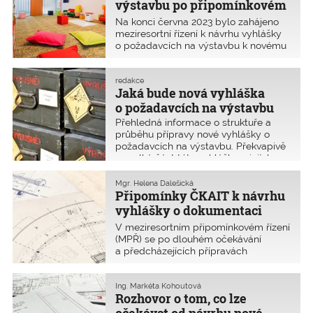
publikace a do samostatné digitální
výstavbu po připomínkovém
přílohy Z+i ČKAIT 1/2024, která je
řízení
Na konci června 2023 bylo zahájeno
přístupná nejen pro všechny
meziresortní řízení k návrhu vyhlášky
autorizované osoby.
o požadavcích na výstavbu k novému
stavebnímu zákonu č. 283/2021 Sb., ve
znění novely č. 195/2022 Sb.
a č. 152/2023 Sb. (NSZ). ČKAIT
redakce
Jaká bude nová vyhláška
v červenci uplatnila sto třicet šest
připomínek. Zástupci Komory se
o požadavcích na výstavbu
během podzimu zúčastnili dvou
Přehledná informace o struktuře a
setkání na MMR zaměřených na
průběhu přípravy nové vyhlášky o
přípravu této vyhlášky. Vypořádání
požadavcích na výstavbu. Překvapivě
připomínek bylo zveřejněno na konci
se velká část této vyhlášky a jejích
roku 2023. Shrnutí v následujícím
příloh věnuje, munici, zbraním a
článku popisuje osud této vyhlášky.
střelivu.
Mgr. Helena Dalešická
Připomínky ČKAIT k návrhu
vyhlášky o dokumentaci
staveb
V meziresortním připomínkovém řízení
(MPŘ) se po dlouhém očekávání
a předcházejících přípravách
22. prosince 2023, tedy poslední
pracovní den před vánočními svátky,
ocitl návrh vyhlášky o dokumentaci
Ing. Markéta Kohoutová
Rozhovor o tom, co lze
staveb podle nového stavebního
zákona č. 283/2021 Sb., ve znění jeho