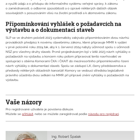
a využití údajů a o přístupu do informačního systému veřejné správy, k zákonu
o zaměstnanosti, o odborné způsobilosti a o úpravě některých dalších otázek
souvisejících s posuzováním vlivů na životní prostředí a k atomovému zákonu.
Připomínkování vyhlášek o požadavcích na
výstavbu a o dokumentaci staveb
SLP se ve druhém pololetí 2023 systematicky zabývalo připomínkováním dvou návrhů
prováděcích předpisů k novému stavebnímu zákonu, které připravuje MMR k vydání
v prvé polovině roku 2024 tak, aby k 1. červenci 2024 nabyly účinnost spolu s účinností
NSZ pro všechny druhy staveb. Prvně projednávaným byl v létě 2023 návrh vyhlášky o
požadavcích na výstavbu a koncem roku potom připravoval tento navrhovatel ve
spolupráci s oběma Komorami ČKA i ČKAIT do meziresortního připomínkového řízení
návrh vyhlášky o dokumentaci staveb. Spolu se zástupci LK, členy představenstva a
předsedy některých oblastních kanceláří Komory se vedoucí střediska legislativně
právního účastnila dvou setkání na MMR při přípravě znění vyhlášky o požadavcích na
výstavbu.
Vaše názory
Pro registrované uživatele je povolena diskuze.
Můžete se
přihlásit
, nebo se můžete zaregistrovat podle
návodu pro registraci
.
Ing. Robert Špalek