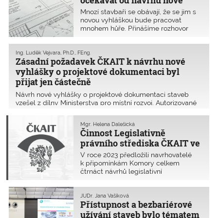
očekávat od návrhu nové
novel (NSZ). Připomínky bylo možné
vyhlášky o projektové
Mnozí stavbaři se obávají, že se jim s
podávat do 19. ledna 2024.
dokumentaci
novou vyhláškou bude pracovat
mnohem hůře. Přinášíme rozhovor
s Ing. Erikou Malou (0003296, IP00),
členkou Legislativní komise ČKAIT,
která velmi rozsáhle připomínkovala
Ing. Luděk Vejvara, Ph.D., FEng.
Zásadní požadavek ČKAIT k návrhu nové
a navrhla výrazné úpravy struktury
části příloh nové vyhlášky, a to
vyhlášky o projektové dokumentaci byl
z pohledu mnohaletých zkušeností
přijat jen částečně
inženýrky projektující pozemní stavby.
Návrh nové vyhlášky o projektové dokumentaci staveb
vzešel z dílny Ministerstva pro místní rozvoj. Autorizované
osoby, pro něž je tato vyhláška hlavním pracovním
nástrojem, se k ní mohly vyjádřit až ve druhé polovině roku
Mgr. Helena Dalešická
2023. Přesto mu mnozí z řad autorizovaných osob věnovali
Činnost Legislativně
desítky hodin.
právního střediska ČKAIT ve
druhém pololetí 2023
V roce 2023 předložili navrhovatelé
k připomínkám Komory celkem
čtrnáct návrhů legislativní
i nelegislativní povahy. Středisko
legislativně právní (dále SLP) se ve
druhém pololetí systematicky
JUDr. Jana Vašíková
Přístupnost a bezbariérové
zabývalo připomínkováním dvou
návrhů prováděcích předpisů
užívání staveb bylo tématem