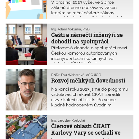
V prosinci 2023 vyšel ve Sbírce
zákonů dlouho očekávaný zákon,
kterým se mění některé zákony
v souvislosti s konsolidací veřejných
rozpočtů. Tento zákon novelizuje více
než šedesát různých zákonů. Účinnost
Ing. Adam Vokurka, Ph.D.
většiny ustanovení byla hned 1. ledna
Čeští a němečtí inženýři se
2024, takže pro letošní rok je nutné
dohodli na spolupráci
počítat s některými výraznými
Přelomová dohoda o spolupráci mezi
změnami v oblasti daní a účetnictví.
Českou komorou autorizovaných
inženýrů a techniků činných ve
výstavbě (ČKAIT), Českým svazem
stavebních inženýrů (ČSSI)
a Braniborskou komorou inženýrů
RNDr. Eva Weberová, ACC (ICF)
(BBIK) byla 2. února podepsána
Rozvoj měkkých dovedností
v Postupimi. Nové partnerství otevírá
Na konci roku 2023 jsme do programu
širokou škálu společných aktivit nejen
vzdělávacích aktivit ČKAIT zařadili
v oblasti zvyšování odborných
i tzv. školení soft skills. Po velice
znalostí, vzdělávání a vědy, ale rovněž
kladně hodnoceném úvodním
i při koordinaci v oblasti evropské
webináři „Vedení týmů“ jsou
stavební legislativy.
připraveny další webináře na téma
role lídrů, fungování týmů a klíčové
Ing. Jaroslav Korbelář
Členové oblasti ČKAIT
dovednosti. Vedení (leadership) se
totiž netýká jen vedení týmů a firem,
Karlovy Vary se setkali ve
ale také o vedení sebe sama, ať už ve