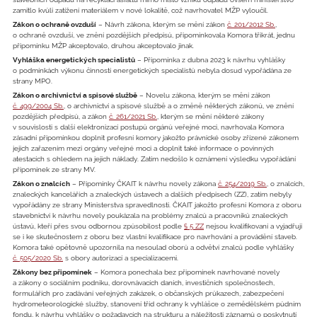
zamítlo kvůli zatížení materiálem v nové lokalitě, což navrhovatel MŽP vyloučil.
Zákon o ochraně ovzduší
– Návrh zákona, kterým se mění zákon
č. 201/2012 Sb.
,
o ochraně ovzduší, ve znění pozdějších předpisů, připomínkovala Komora třikrát, jednu
připomínku MŽP akceptovalo, druhou akceptovalo jinak.
Vyhláška energetických specialistů
– Připomínka z dubna 2023 k návrhu vyhlášky
o podmínkách výkonu činností energetických specialistů nebyla dosud vypořádána ze
strany MPO.
Zákon o archivnictví a spisové službě
– Novelu zákona, kterým se mění zákon
č. 499/2004 Sb.
, o archivnictví a spisové službě a o změně některých zákonů, ve znění
pozdějších předpisů, a zákon
č. 261/2021 Sb.
, kterým se mění některé zákony
v souvislosti s další elektronizací postupů orgánů veřejné moci, navrhovala Komora
zásadní připomínkou doplnit profesní komory jakožto právnické osoby zřízené zákonem
jejich zařazením mezi orgány veřejné moci a doplnit také informace o povinných
atestacích s ohledem na jejich náklady. Zatím nedošlo k oznámení výsledku vypořádání
připomínek ze strany MV.
Zákon o znalcích
– Připomínky ČKAIT k návrhu novely zákona
č. 254/2019 Sb.
, o znalcích,
znaleckých kancelářích a znaleckých ústavech a dalších předpisech (ZZ), zatím nebyly
vypořádány ze strany Ministerstva spravedlnosti. ČKAIT jakožto profesní Komora z oboru
stavebnictví k návrhu novely poukázala na problémy znalců a pracovníků znaleckých
ústavů, kteří přes svou odbornou způsobilost podle
§ 5 ZZ
nejsou kvalifikovaní a vyjadřují
se i ke skutečnostem z oboru bez vlastní kvalifikace pro navrhování a provádění staveb.
Komora také opětovně upozornila na nesoulad oborů a odvětví znalců podle vyhlášky
č. 505/2020 Sb.
s obory autorizací a specializacemi.
Zákony bez připomínek
– Komora ponechala bez připomínek navrhované novely
a zákony o sociálním podniku, dorovnávacích daních, investičních společnostech,
formulářích pro zadávání veřejných zakázek, o občanských průkazech, zabezpečení
hydrometeorologické služby, stanovení tříd ochrany k vyhlášce o zemědělském půdním
fondu, k návrhu vyhlášky o požadavcích na strukturu a náležitosti záznamů o poskytnutí