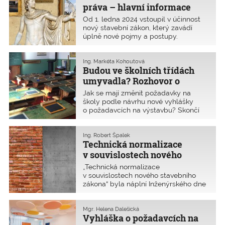
osob, ale i pro zvyšování kvality
práva – hlavní informace
výstavby.
o novém stavebním zákoně
Od 1. ledna 2024 vstoupil v účinnost
nový stavební zákon, který zavádí
úplně nové pojmy a postupy.
Přinášíme proto přehled
nejdůležitějších informací pro praxi
autorizovaných osob.
Ing. Markéta Kohoutová
Budou ve školních třídách
umyvadla? Rozhovor o
nových požadavcích na
Jak se mají změnit požadavky na
výstavbu
školy podle návrhu nové vyhlášky
o požadavcích na výstavbu? Skončí
složité přepočítávání počtu umyvadel
a záchodků podle počtu chlapců
a dívek? Zatím to spíše vypadá, že
Ing. Robert Špalek
Technická normalizace
s odpovědí na tak jednoduchou
otázku, jako je počet umyvadel ve
v souvislostech nového
škole, si budeme muset počkat na
stavebního zákona
„Technická normalizace
právní výklad či metodický pokyn
v souvislostech nového stavebního
Ministerstva pro místní rozvoj či
zákona“ byla náplní Inženýrského dne
Ministerstva školství.
2023, který se konal v listopadu
minulého roku. Vzhledem důležitosti
přednesených příspěvků jsme
Mgr. Helena Dalešická
Vyhláška o požadavcích na
zpracovali toto téma do samostatné