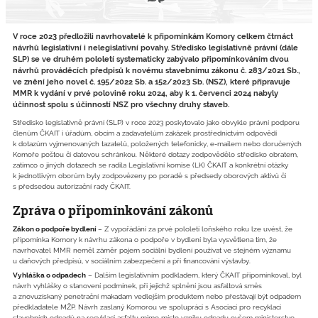
V roce 2023 předložili navrhovatelé k připomínkám Komory celkem čtrnáct
návrhů legislativní i nelegislativní povahy. Středisko legislativně právní (dále
SLP) se ve druhém pololetí systematicky zabývalo připomínkováním dvou
návrhů prováděcích předpisů k novému stavebnímu zákonu č. 283/2021 Sb.,
ve znění jeho novel č. 195/2022 Sb. a 152/2023 Sb. (NSZ), které připravuje
MMR k vydání v prvé polovině roku 2024, aby k 1. červenci 2024 nabyly
účinnost spolu s účinností NSZ pro všechny druhy staveb.
Středisko legislativně právní (SLP) v roce 2023 poskytovalo jako obvykle právní podporu
členům ČKAIT i úřadům, obcím a zadavatelům zakázek prostřednictvím odpovědí
k dotazům vyjmenovaných tazatelů, položených telefonicky, e-mailem nebo doručených
Komoře poštou či datovou schránkou. Některé dotazy zodpovědělo středisko obratem,
zatímco o jiných dotazech se radila Legislativní komise (LK) ČKAIT a konkrétní otázky
k jednotlivým oborům byly zodpovězeny po poradě s předsedy oborových aktivů či
s předsedou autorizační rady ČKAIT.
Zpráva o připomínkování zákonů
Zákon o podpoře bydlení
– Z vypořádání za prvé pololetí loňského roku lze uvést, že
připomínka Komory k návrhu zákona o podpoře v bydlení byla vysvětlena tím, že
navrhovatel MMR neměl záměr pojem sociální bydlení používat ve stejném významu
u daňových předpisů, v sociálním zabezpečení a při financování výstavby.
Vyhláška o odpadech
– Dalším legislativním podkladem, který ČKAIT připomínkoval, byl
návrh vyhlášky o stanovení podmínek, při jejichž splnění jsou asfaltová směs
a znovuzískaný penetrační makadam vedlejším produktem nebo přestávají být odpadem
předkladatele MŽP. Návrh zaslaný Komorou ve spolupráci s Asociací pro recyklaci
stavebních odpadů na recyklaci asfaltu mimo místo vzniku odpadu ovšem ministerstvo