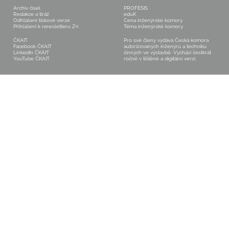
Archiv čísel
PROFESIS
Redakce a tiráž
eduK
Odhlášení tiskové verze
Cena inženýrské komory
Přihlášení k newsletteru Z+i
Téma inženýrské komory
ČKAIT
Pro své členy vydává Česká komora
Facebook ČKAIT
autorizovaných inženýrů a techniků
LinkedIn ČKAIT
činných ve výstavbě. Vychází šestkrát
YouTube ČKAIT
ročně v tištěné a digitální verzi.