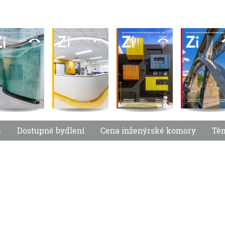
u
Dostupné bydlení
Cena inženýrské komory
Té