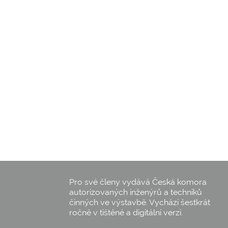
Pro své členy vydává Česká komora
autorizovaných inženýrů a techniků
činných ve výstavbě. Vychází šestkrát
ročně v tištěné a digitální verzi.