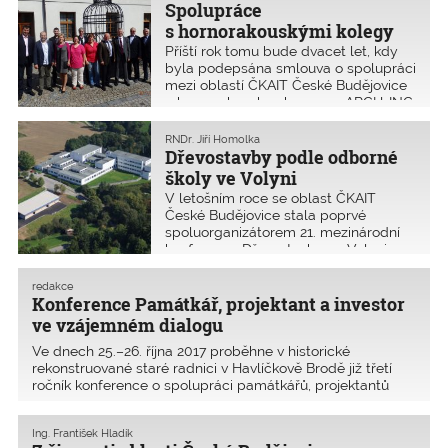
požadavky žádoucí kulturní úrovně.
Spolupráce
Letošní 22. mezinárodní konference
s hornorakouskými kolegy
Mě
Příští rok tomu bude dvacet let, kdy
byla podepsána smlouva o spolupráci
mezi oblastí ČKAIT České Budějovice
a hornorakouskou komorou ARCH+ING
(nyní ZT-Kammer der
Ziviltechnikerinnen/Architektinnen und
RNDr. Jiří Homolka
Ingenieurinnen Oberösterreich und
Dřevostavby podle odborné
Salzburg). Od roku 1998 proběhly
školy ve Volyni
desítky spole
V letošním roce se oblast ČKAIT
České Budějovice stala poprvé
spoluorganizátorem 21. mezinárodní
konference Dřevostavby ve Volyni.
Vyšší odborná škola a Střední
průmyslová škola ve Volyni ve
redakce
spolupráci s Oblastní kanceláří ČKAIT
Konference Památkář, projektant a investor
v Českých Budějovicích pořádala 1
ve vzájemném dialogu
Ve dnech 25.–26. října 2017 proběhne v historické
rekonstruované staré radnici v Havlíčkově Brodě již třetí
ročník konference o spolupráci památkářů, projektantů
a investorů, jež se koná pod záštitou Ministerstva kultury
a ve spolupráci s ČKAIT a dalšími partne
Ing. František Hladík