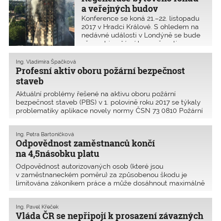
a veřejných budov
Konference se koná 21.–22. listopadu
2017 v Hradci Králové. S ohledem na
nedávné události v Londýně se bude
věnovat i požární bezpečnosti
dodatečně zateplovaných objektů
v ČR.
Ing. Vladimíra Špačková
Profesní aktiv oboru požární bezpečnost
staveb
Aktuální problémy řešené na aktivu oboru požární
bezpečnost staveb (PBS) v 1. polovině roku 2017 se týkaly
problematiky aplikace novely normy ČSN 73 0810 Požární
bezpečnost staveb – Společná ustanovení. Druhý aktiv
oboru požární bezpečnost staveb se konal 21. března 2
Ing. Petra Bartoníčková
Odpovědnost zaměstnanců končí
na 4,5násobku platu
Odpovědnost autorizovaných osob (které jsou
v zaměstnaneckém poměru) za způsobenou škodu je
limitována zákoníkem práce a může dosáhnout maximálně
4,5násobku hrubé měsíční mzdy. Nejen v souvislosti
s novým občanským zákoníkem přibývají dotazy týkající se
Ing. Pavel Křeček
profesn
Vláda ČR se nepřipojí k prosazení závazných