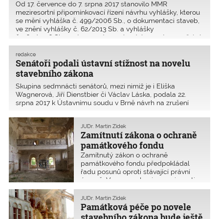
Od 17. července do 7. srpna 2017 stanovilo MMR
meziresortní připomínkovací řízení návrhu vyhlášky, kterou
se mění vyhláška č. 499/2006 Sb., o dokumentaci staveb,
ve znění vyhlášky č. 62/2013 Sb. a vyhlášky
č. 169/2016 Sb., o stanovení rozsahu dokumentace veřejné
zaká
redakce
Senátoři podali ústavní stížnost na novelu
stavebního zákona
Skupina sedmnácti senátorů, mezi nimiž je i Eliška
Wagnerová, Jiří Dienstbier či Václav Láska, podala 22.
srpna 2017 k Ústavnímu soudu v Brně návrh na zrušení
několika ustanovení novelizovaného stavebního zákona č.
183/2006 Sb. a zákona ČNR č. 114/1992 Sb., ve znění z
JUDr. Martin Zídek
Zamítnutí zákona o ochraně
památkového fondu
Zamítnutý zákon o ochraně
památkového fondu předpokládal
řadu posunů oproti stávající právní
úpravě. Vymezoval nejen povinnosti,
ale i práva vlastníka kulturní památky.
Ještě zásadnější byl tento posuv
JUDr. Martin Zídek
v otázce práv a povinností vlastníků
Památková péče po novele
nemovitostí v památkov
stavebního zákona bude ještě