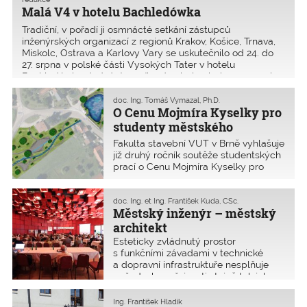
Malá V4 v hotelu Bachledówka
Tradiční, v pořadí ji osmnácté setkání zástupců
inženýrských organizací z regionů Krakov, Košice, Trnava,
Miskolc, Ostrava a Karlovy Vary se uskutečnilo od 24. do
27. srpna v polské části Vysokých Tater v hotelu
Bachledówka. Jednání prvního dne bylo obohaceno malou
osl
doc. Ing. Tomáš Vymazal, Ph.D.
O Cenu Mojmíra Kyselky pro
studenty městského
inženýrství
Fakulta stavební VUT v Brně vyhlašuje
již druhý ročník soutěže studentských
prací o Cenu Mojmíra Kyselky pro
studenty bakalářského studijního
programu městské inženýrství FAST
VUT v Brně. Soutěž je vypsána pro
doc. Ing. et Ing. František Kuda, CSc.
Městský inženýr – městský
studenty čtvrtých ročníků. Uzávěrka
přihlášek do dru
architekt
Esteticky zvládnutý prostor
s funkčními závadami v technické
a dopravní infrastruktuře nesplňuje
požadavky veřejnosti stejně tak jako
technicky dokonalý koncept
s estetickými nedostatky nesplňuje
Ing. František Hladík