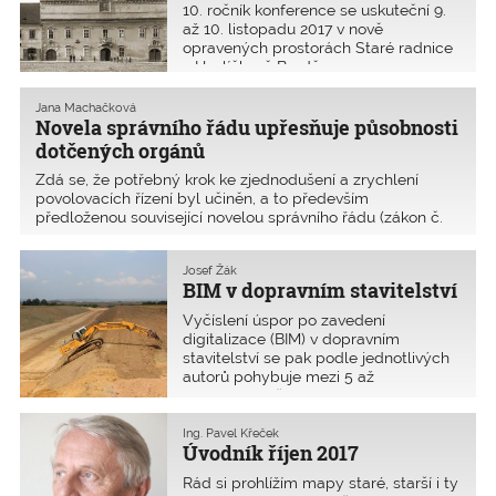
10. ročník konference se uskuteční 9.
až 10. listopadu 2017 v nově
opravených prostorách Staré radnice
v Havlíčkově Brodě.
Jana Machačková
Novela správního řádu upřesňuje působnosti
dotčených orgánů
Zdá se, že potřebný krok ke zjednodušení a zrychlení
povolovacích řízení byl učiněn, a to především
předloženou související novelou správního řádu (zákon č.
500/2004 Sb.), kdy bylo novelizováno ustanovení § 149,
které stanovuje základní požadavky na obsah závazn�
Josef Žák
BIM v dopravním stavitelství
Vyčíslení úspor po zavedení
digitalizace (BIM) v dopravním
stavitelství se pak podle jednotlivých
autorů pohybuje mezi 5 až
35 % Informační modely mohou být
prostřednictvím řídicích jednotek
strojů využity k řízení hydrauliky
Ing. Pavel Křeček
Úvodník říjen 2017
stavebních strojů.
Rád si prohlížím mapy staré, starší i ty