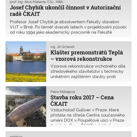
prof. Ing. Alois Materna, CSc., MBA
Josef Chybík ukončil činnost v Autorizační
radě ČKAIT
Profesor Josef Chybík je absolventem Fakulty stavební
VUT v Brně. Po téměř dvaceti letech v projektování působí
od roku 1994 jako akademický pracovník na Fakultě
architektury VUT v Brně, na které byl v letech 2000–2006
a 2010–2014 děkanem. Od roku 1994 je autorizovaným in�
Ing. Jiří Schandl
Klášter premonstrátů Teplá
– vzorová rekonstrukce
kláštera
Vzorová rekonstrukce vrcholného díla
středověkého stavitelství s technicky
unikátním zajištěním stavby proti
spodní vodě i její účinné vytápění
a větrání byla dokončena v roce 2016
za cca půl miliardy korun
Petra Miškejová
Stavba roku 2017 – Cena
ČKAIT
Vzducholoď Gulliver v Praze, která
přistála na střeše Centra současného
umění DOX v Poupětově ulici v Praze
7, získala Cenu ČKAIT, jež jí byla
udělena v rámci prestižní soutěže
Stavba roku 2017.
redakce