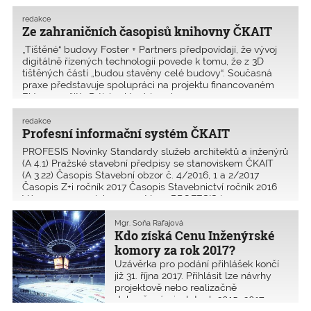
redakce
Ze zahraničních časopisů knihovny ČKAIT
„Tištěné“ budovy Foster + Partners předpovídají, že vývoj
digitálně řízených technologií povede k tomu, že z 3D
tištěných částí „budou stavěny celé budovy“. Současná
praxe představuje spolupráci na projektu financovaném
EU na využití 3D tisku, který je scho
redakce
Profesní informační systém ČKAIT
PROFESIS Novinky Standardy služeb architektů a inženýrů
(A 4.1) Pražské stavební předpisy se stanoviskem ČKAIT
(A 3.22) Časopis Stavební obzor č. 4/2016, 1 a 2/2017
Časopis Z+i ročník 2017 Časopis Stavebnictví ročník 2016
Významnou novinkou v systému PROFESIS je
Mgr. Soňa Rafajová
Kdo získá Cenu Inženýrské
komory za rok 2017?
Uzávěrka pro podání přihlášek končí
již 31. října 2017. Přihlásit lze návrhy
projektově nebo realizačně
dokončenými v letech 2015–2017.