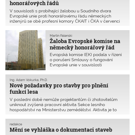
honorářových řádů
V souvislosti s probíhající žalobou u Soudního dvora
Evropské unie proti honorářovému řádu německých
inženýrů se obě profesní komory ČKAIT i ČKA v červenci
2017 obrátily na předsedu vlády ČR Bohuslava Sobotku
a požádaly ho o podporu Spolkové republiky Německo ve
Martin Falenski
v
Žaloba Evropské komise na
německý honorářový řád
inženýrů a architektů
Evropská komise (EK) podala v řízení
o porušení Smlouvy o fungování
Evropské unie v souvislosti
s německým honorářovým řádem pro
architekty a inženýry (HOAI) žalobu
k Soudnímu dvoru Evropské unie
Ing. Adam Vokurka, Ph.D.
Nové požadavky pro stavby pro plnění
(SDEU) kvůli lpění na minimálních
a maximálních sazbách HOAI.
funkcí lesa
Oznámila to už v listopadu 2016.
V poslední době nemůže projektantům či zhotovitelům
uniknout zvýšená pracovní aktivita Sekce lesního
hospodářství na Ministerstvu zemědělství. Aktivita je to
záslužná, neboť z jejich popudu a s jejich tichou či naopak
hlasitou podporou se daří aktualizovat potřebné tec
redakce
Mění se vyhláška o dokumentaci staveb