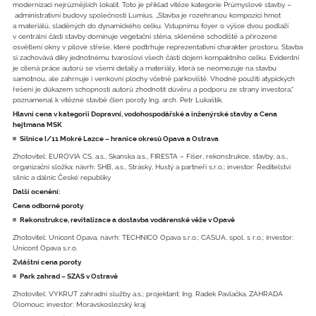
modernizaci nejrůznějších lokalit. Toto je příklad vítěze kategorie Průmyslové stavby –
administrativní budovy společnosti Lumius. „Stavba je rozehranou kompozicí hmot
a materiálů, sladěných do dynamického celku. Vstupnímu foyer o výšce dvou podlaží
v centrální části stavby dominuje vegetační stěna, skleněné schodiště a přirozené
osvětlení okny v pilové střeše, které podtrhuje reprezentativní charakter prostoru. Stavba
si zachovává díky jednotnému tvarosloví všech částí dojem kompaktního celku. Evidentní
je cílená práce autorů se všemi detaily a materiály, která se neomezuje na stavbu
samotnou, ale zahrnuje i venkovní plochy včetně parkoviště. Vhodné použití atypických
řešení je důkazem schopnosti autorů zhodnotit důvěru a podporu ze strany investora,“
poznamenal k vítězné stavbě člen poroty Ing. arch. Petr Lukaštík.
Hlavní cena v kategorii Dopravní, vodohospodářské a inženýrské stavby a Cena
hejtmana MSK
Silnice I/11 Mokré Lazce – hranice okresů Opava a Ostrava
Zhotovitel: EUROVIA CS, a.s., Skanska a.s., FIRESTA – Fišer, rekonstrukce, stavby, a.s.,
organizační složka; návrh: SHB, a.s., Stráský, Hustý a partneři s.r.o.; investor: Ředitelství
silnic a dálnic České republiky
Další ocenění:
Cena odborné poroty
Rekonstrukce, revitalizace a dostavba vodárenské věže v Opavě
Zhotovitel: Unicont Opava, návrh: TECHNICO Opava s.r.o.; CASUA, spol. s r.o.; investor:
Unicont Opava s.r.o.
Zvláštní cena poroty
Park zahrad – SZAS v Ostravě
Zhotovitel: VYKRUT zahradní služby a.s.; projektant: Ing. Radek Pavlačka, ZAHRADA
Olomouc; investor: Moravskoslezský kraj