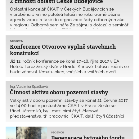
Z činnosti oblasti České Budějovice
Oblastní kancelář ČKAIT v Českých Budějovicích se
v průběhu prvního pololetí letošního roku kromě běžné
agendy zapojila také do organizace řady odborných akcí
v regionu. Odborné semináře Ze zájmu a dotazů o seminář
Informační model stavby (BIM) v navrhování, p
redakce
Konference Otvorové výplně stavebních
konstrukcí
Již 12. ročník konference se koná 17.–18. října 2017 v EA
Hotelu Tereziánský dvůr v Hradci Králové. Letošní ročník se
bude věnovat tématu oken, vnějších a vnitřních dveří,
uzávěrů apod., jejichž výběr a realizace má zásadní dopad
na základní technické vlastn
Ing. Vladimíra Špačková
Činnost aktivu oboru pozemní stavby
Velký aktiv oboru pozemní stavby se konal 21. června 2017
ve 14.00 hod. v posluchárně ČKAIT v Praze. Sešlo se
třicet účastníků, byli mezi nimi čtyři členové
představenstva, tři pracovníci ČKAIT, další čtyři účastníci
malého aktivu PS, sedm hostů (zástupci projektový
redakce
Regenerace bytového fondu