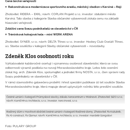
Cena laické veřejnosti
Rekonstrukce a modernizace sporto­vního areálu, městský stadion v Karviné – Ráji
Zhotovitel: RIDERA – EKKL; návrh: COPLAN Projekt s.r.o.; investor: statutární město
Karviná. Tato stavba z kategorie Stavba občanské vybavenosti získala cenu na základě
hlasování veřejnosti.
Zvláštní cena Svazu podnika­telů ve stavebnictví v ČR
Tréninková hokejová hala – mini WERK ARENA
Zhotovitel: SYNER, s.r.o.; návrh: DELTA Třinec s.r.o.; investor: Hockey Club Oceláři Třinec,
a.s. Stavba soutěžila v kategorii Stavby občanské vybavenosti – novostavby.
Zdeněk Klos osobností roku
Vyhlašovatelé každoročně oceňují i významnou osobnost stavebnictví, která se svou
odborností výrazně podílela na rozvoji Moravskoslezského kraje. Letos toto ocenění
získal Ing. arch. Zdeněk Klos, spolumajitel a jednatel firmy NOSTA, s.r.o., člen správní rady
Svazu podnikatelů ve stavebnictví v ČR.
V rámci slavnostního galavečera proběhl i křest speciální publikace 10 let soutěže Stavba
Moravskoslezského kraje, která mapuje deset uplynulých ročníků této prestižní soutěže.
Čestné uznání v kategorii Průmyslové stavby získalo Aerocentrum v Mošnově. Zhotovitel: SIZO s.r.o.;
návrh: Kamil Mrva Architects, s.r.o.; investor: Aero Invest, s.r.o.
Rodinný dům v Havířově obdržel čestné uznání v kategorii Rodinné domy. Zhotovitel: Fa Kožušník,
Fa Al-construct, Fa Glamur; návrh: Kamil Mrva Architects, s.r.o.; investor: manželé Gongolovi
Foto: PULARY GROUP