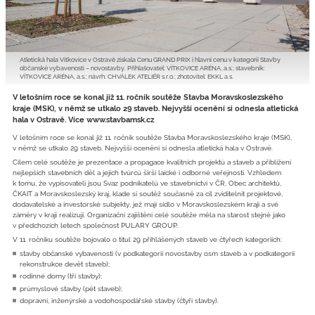
Atletická hala Vítkovice v Ostravě získala Cenu GRAND PRIX i hlavní cenu v kategorii Stavby
občanské vybavenosti – novostavby. Přihlašovatel: VÍTKOVICE ARÉNA, a.s.; stavebník:
VÍTKOVICE ARÉNA, a.s.; návrh: CHVÁLEK ATELIÉR s.r.o.; zhotovitel: EKKL a.s.
V letošním roce se konal již 11. ročník soutěže Stavba Moravskoslezského
kraje (MSK), v němž se utkalo 29 staveb. Nejvyšší ocenění si odnesla atletická
hala v Ostravě. Více www.stavbamsk.cz
V letošním roce se konal již 11. ročník soutěže Stavba Moravskoslezského kraje (MSK),
v němž se utkalo 29 staveb. Nejvyšší ocenění si odnesla atletická hala v Ostravě.
Cílem celé soutěže je prezentace a propagace kvalitních projektů a staveb a přiblížení
nejlepších stavebních děl a jejich tvůrců širší laické i odborné veřejnosti. Vzhledem
k tomu, že vypisovateli jsou Svaz podnikatelů ve stavebnictví v ČR, Obec architektů,
ČKAIT a Moravskoslezský kraj, klade si soutěž současně za cíl zviditelnit projektové,
dodavatelské a investorské subjekty, jež mají sídlo v Moravskoslezském kraji a své
záměry v kraji realizují. Organizační zajištění celé soutěže měla na starost stejně jako
v předchozích letech společnost PULARY GROUP.
V 11. ročníku soutěže bojovalo o titul 29 přihlášených staveb ve čtyřech kategoriích:
stavby občanské vybavenosti (v podkategorii novostavby osm staveb a v podkategorii
rekonstrukce devět staveb);
rodinné domy (tři stavby);
průmyslové stavby (pět staveb);
dopravní, inženýrské a vodohospodářské stavby (čtyři stavby).