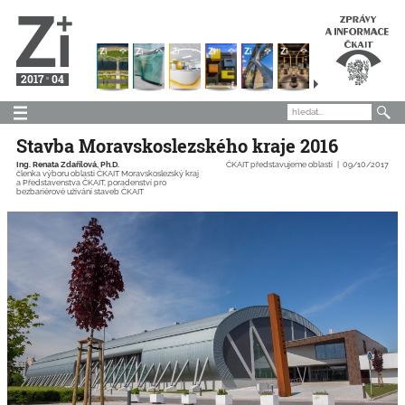
2017
04
Stavba Moravskoslezského kraje 2016
Ing. Renata Zdařilová, Ph.D.
ČKAIT představujeme oblasti
09/10/2017
členka výboru oblasti ČKAIT Moravskoslezský kraj
a Představenstva ČKAIT, poradenství pro
bezbariérové užívání staveb ČKAIT