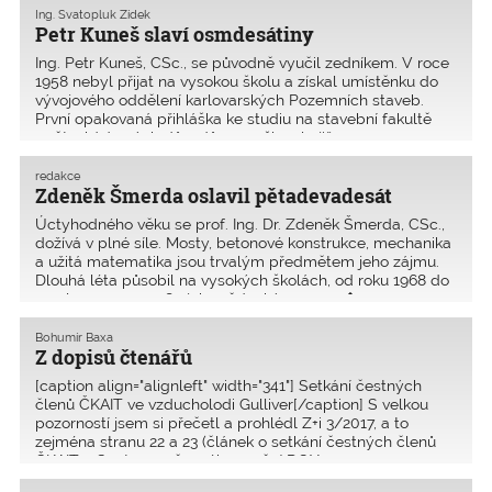
Ing. Svatopluk Zídek
Petr Kuneš slaví osmdesátiny
Ing. Petr Kuneš, CSc., se původně vyučil zedníkem. V roce
1958 nebyl přijat na vysokou školu a získal umístěnku do
vývojového oddělení karlovarských Pozemních staveb.
První opakovaná přihláška ke studiu na stavební fakultě
opět z kádrových důvodů neprošla, ale již p
redakce
Zdeněk Šmerda oslavil pětadevadesát
Úctyhodného věku se prof. Ing. Dr. ­Zdeněk Šmerda, CSc.,
dožívá v plné síle. Mosty, betonové konstrukce, mechanika
a užitá matematika jsou trvalým předmětem jeho zájmu.
Dlouhá léta působil na vysokých školách, od roku 1968 do
revoluce v roce 1989 jako vědecký pracovn�
Bohumír Baxa
Z dopisů čtenářů
[caption align="alignleft" width="341"] Setkání čestných
členů ČKAIT ve vzducholodi Gulliver[/caption] S velkou
pozorností jsem si přečetl a prohlédl Z+i 3/2017, a to
zejména stranu 22 a 23 (článek o setkání čestných členů
ČKAIT v Centru současného umění DOX, pozn. r