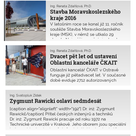
Ing. Renata Zdařilová, Ph.D.
Stavba Moravskoslezského
kraje 2016
V letošním roce se konal již 11. ročník
soutěže Stavba Moravskoslezského
kraje (MSK), v němž se utkalo 29
staveb. Nejvyšší ocenění si odnesla
atletická hala v Ostravě. Více
www.stavbamsk.cz
Ing. Renata Zdařilová, Ph.D.
Dvacet pět let od ustavení
Oblastní kanceláře ČKAIT
v Ostravě
Oblastní kancelář ČKAIT v Ostravě
funguje již pětadvacet let. V současné
době eviduje 2712 autorizovaných
osob ve všech autorizačních oborech.
Na počátku založení Oblastní
kanceláře ČKAIT v Ostravě byli
Ing. Svatopluk Zídek
Zygmunt Rawicki oslaví sedmdesát
členové ostravské oblastní pobočky
Českého svazu stavebních in
[caption align="alignleft" width="192"] Dr. inż. Zygmunt
Rawicki[/caption] Přítel českých inženýrů a techniků
Dr. inż. Zygmunt Rawicki pracuje od roku 1972 na
Technické univerzitě v Krakově. Jeho oborem jsou speciální
betonové technologie, včetně originální technologie tě