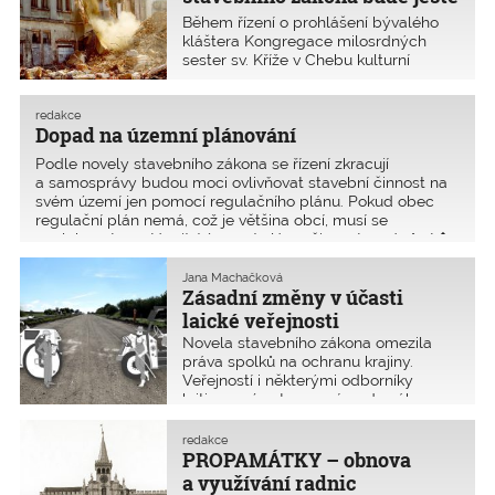
více oslabena
Během řízení o prohlášení bývalého
kláštera Kongregace milosrdných
sester sv. Kříže v Chebu kulturní
památkou byla na jaře roku 2016
naprostá většina budov bývalého
kláštera zbořena a řízení muselo být
redakce
Dopad na územní plánování
zastaveno, neboť přestal existovat
důvod, pro který bylo řízení zahájeno
Podle novely stavebního zákona se řízení zkracují
(foto: Jan Buriánek)
a samosprávy budou moci ovlivňovat stavební činnost na
svém území jen pomocí regulačního plánu. Pokud obec
regulační plán nemá, což je většina obcí, musí se
spolehnout na stávající územní plán a činnost orgánů st�
Jana Machačková
Zásadní změny v účasti
laické veřejnosti
Novela stavebního zákona omezila
práva spolků na ochranu krajiny.
Veřejností i některými odborníky
kritizované ustanovení se do zákona
dostalo „díky“ poslanecké iniciativě
schválené ve třetím čtení zákona, aby
redakce
usnadnilo výstavbu liniových staveb.
PROPAMÁTKY – obnova
Nyní je v šetření u ústavního soudu.
a využívání radnic