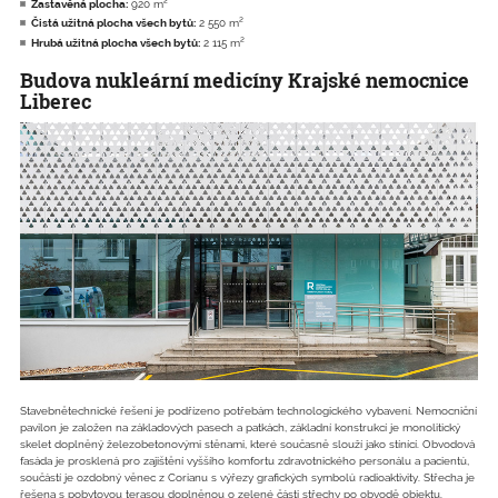
Zastavěná plocha:
920 m²
Čistá užitná plocha všech bytů:
2 550 m²
Hrubá užitná plocha všech bytů:
2 115 m²
Budova nukleární medicíny Krajské nemocnice
Liberec
Stavebnětechnické řešení je podřízeno potřebám technologického vybavení. Nemocniční
pavilon je založen na základových pasech a patkách, základní konstrukcí je monolitický
skelet doplněný železobetonovými stěnami, které současně slouží jako stínící. Obvodová
fasáda je prosklená pro zajištění vyššího komfortu zdravotnického personálu a pacientů,
součástí je ozdobný věnec z Corianu s výřezy grafických symbolů radioaktivity. Střecha je
řešena s pobytovou terasou doplněnou o zelené části střechy po obvodě objektu.