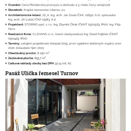
Ocenění:
Cena Ministerstva průmyslu a obchodu a 3. místo Ceny veřejnosti
Stavebník:
Krajská nemocnice Liberec, a.s.
Architektonické řešení:
JD_A, Ing. arch. Jan Duda (ČKA, 01690, A.0), spoluautor
Ing. arch. Jiří Lukáš (ČKA 05183, A.1)
Projektant:
STORING spol. s r.o., Ing. Zbyněk Čihák (ČKAIT 0500979, IP00), Ing. Filip
Hons
Realizační firma:
CL-EVANS s.r.o., hlavní stavbyvedoucí Ing. David Fojtíček (ČKAIT
0501429, IP00)
Termíny:
zahájení projektování listopad 2019, první vyjádření dotčených orgánů únor
2020, kolaudace říjen 2023
Obestavěný prostor:
8 250 m³
Zastavěná plocha:
855,7 m²
Celkové náklady stavby bez DPH:
92,14 mil. Kč
Pasáž Ulička řemesel Turnov