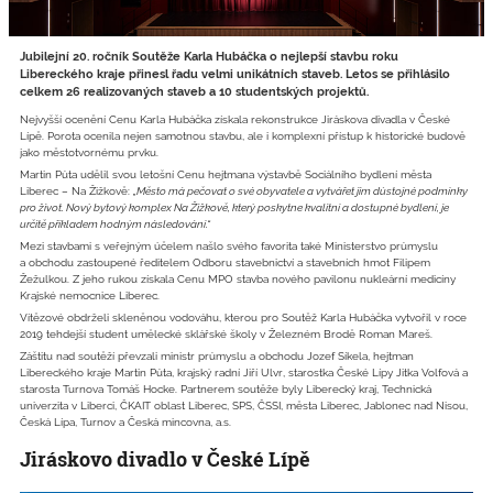
Jubilejní 20. ročník Soutěže Karla Hubáčka o nejlepší stavbu roku
Libereckého kraje přinesl řadu velmi unikátních staveb. Letos se přihlásilo
celkem 26 realizovaných staveb a 10 studentských projektů.
Nejvyšší ocenění Cenu Karla Hubáčka získala rekonstrukce Jiráskova divadla v České
Lípě. Porota ocenila nejen samotnou stavbu, ale i komplexní přístup k historické budově
jako městotvornému prvku.
Martin Půta udělil svou letošní Cenu hejtmana výstavbě Sociálního bydlení města
Liberec – Na Žižkově:
„Město má pečovat o své obyvatele a vytvářet jim důstojné podmínky
pro život. Nový bytový komplex Na Žižkově, který poskytne kvalitní a dostupné bydlení, je
určitě příkladem hodným následování.“
Mezi stavbami s veřejným účelem našlo svého favorita také Ministerstvo průmyslu
a obchodu zastoupené ředitelem Odboru stavebnictví a stavebních hmot Filipem
Žežulkou. Z jeho rukou získala Cenu MPO stavba nového pavilonu nuk­leární medicíny
Krajské nemocnice Liberec.
Vítězové obdrželi skleněnou vodováhu, kterou pro Soutěž Karla Hubáčka vytvořil v roce
2019 tehdejší student umělecké sklářské školy v Železném Brodě Roman Mareš.
Záštitu nad soutěží převzali ministr průmyslu a obchodu Jozef Síkela, hejtman
Libereckého kraje Martin Půta, krajský radní Jiří Ulvr, starostka České Lípy Jitka Volfová a
starosta Turnova Tomáš Hocke. Partnerem soutěže byly Liberecký kraj, Technická
univerzita v Liberci, ČKAIT oblast Liberec, SPS, ČSSI, města Liberec, Jablonec nad Nisou,
Česká Lípa, Turnov a Česká mincovna, a.s.
Jiráskovo divadlo v České Lípě