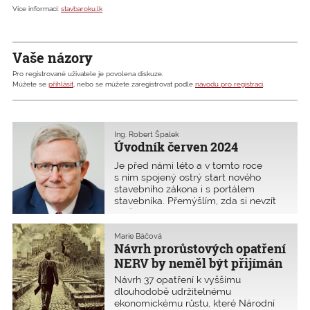
Více informací:
stavbaroku.lk
Vaše názory
Pro registrované uživatele je povolena diskuze.
Můžete se
přihlásit
, nebo se můžete zaregistrovat podle
návodu pro registraci
.
Ing. Robert Špalek
Úvodník červen 2024
Je před námi léto a v tomto roce
s ním spojený ostrý start nového
stavebního zákona i s portálem
stavebníka. Přemýšlím, zda si nevzít
delší dovolenou, protože tento
zákusek se nebude zřejmě trávit úplně
lehce. Poslední dva měsíce se
Marie Báčová
Návrh prorůstových opatření
s přípravou šturmuje, použil b
NERV by neměl být přijímán
jako mantra. Alespoň pro
Návrh 37 opatření k vyššímu
stavebnictví
dlouhodobě udržitelnému
ekonomickému růstu, které Národní