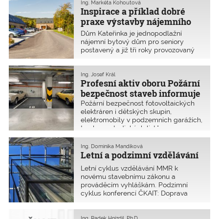
komunikacích, lesních cestách.
Ing. Markéta Kohoutová
Dalšími probíranými tématy byly
Inspirace a příklad dobré
způsob výběru návrhu mostů
praxe výstavby nájemního
a uplatnění BIM v oblasti projektové
bydlení v malé obci
Dům Kateřinka je jednopodlažní
přípravy a realizace mostních staveb.
Kateřinice
nájemní bytový dům pro seniory
postavený a již tři roky provozovaný
v malé vesnici Kateřinice jen
s 1 055 obyvateli. Základem byl
kvalitní návrh řešení a kvalitní
Ing. Josef Král
Profesní aktiv oboru Požární
realizace. Je to jeden z příkladů dobré
praxe, které bude MMR poskytovat
bezpečnost staveb informuje
obcím se zájmem o výstavbu
Požární bezpečnost fotovoltaických
nájemního bydlení.
elektráren i dětských skupin,
elektromobily v podzemních garážích,
tvorba metodických listů pro
vyjasnění terminologie či otázky, kdo
a za jakých podmínek bude oprávněn
Ing. Dominika Mandíková
zpracovávat požárně bezpečnostní
Letní a podzimní vzdělávání
řešení staveb, jsou hlavní témata,
Letní cyklus vzdělávání MMR k
kterými je nyní třeba se zabývat.
novému stavebnímu zákonu a
prováděcím vyhláškám. Podzimní
cyklus konferencí ČKAIT: Doprava
Pardubice, Statika Plzeň, Město a
energie Městské inženýrství
Karlovarsko, Jakost pozemních
Ing. Radek Hnízdil, Ph.D.