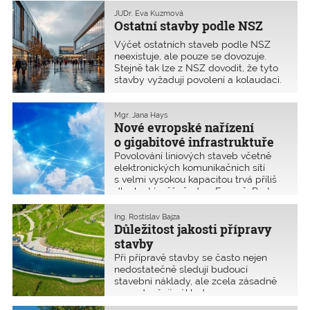
speciální úřad DESÚ. Přinášíme
podrobnou právní analýzu požadavků
JUDr. Eva Kuzmová
Ostatní stavby podle NSZ
na skupinu vyhrazených staveb
definovaných v příloze č. 3 NSZ.
Výčet ostatních staveb podle NSZ
neexistuje, ale pouze se dovozuje.
Stejně tak lze z NSZ dovodit, že tyto
stavby vyžadují povolení a kolaudaci.
Patří sem ty, které nejsou uvedeny ve
výčtu drobných, jednoduchých a
vyhrazených staveb. Může se tedy
Mgr. Jana Hays
Nové evropské nařízení
pozemní komunikace s výjimkou
dálnic, jinde neuvedená vodní díla,
o gigabitové infrastruktuře
školy, nemocnice, bytové, obchodní či
Povolování liniových staveb včetně
kancelářské domy, skladové a
elektronických komunikačních sítí
průmyslové haly a další.
s velmi vysokou kapacitou trvá příliš
dlouho téměř všude v Evropě. Proto
poslední plenární schůze Evropského
parlamentu, která se v tomto
Ing. Rostislav Bajza
volebním období konala 23. dubna
Důležitost jakosti přípravy
2024, přijala návrh nařízení s názvem
stavby
„Akt o gigabitové infrastruktuře“,
Při přípravě stavby se často nejen
s cílem usnadnit budování
nedostatečně sledují budoucí
vysokorychlostních sítí elektronických
stavební náklady, ale zcela zásadně
komunikací. V Evropském věstníku by
se podceňují náklady na provoz
měla být vydána v nejbližších dnech,
a údržbu této stavby. Ty nebývají
účinnost tohoto nařízení se