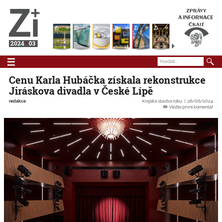
2024
03
Cenu Karla Hubáčka získala rekonstrukce
Jiráskova divadla v České Lípě
redakce
Krajská stavba roku
26/06/2024
Vložte první komentář