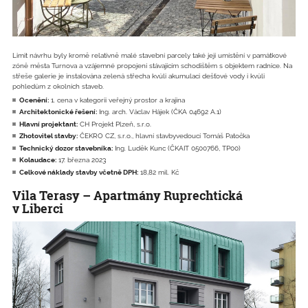
Limit návrhu byly kromě relativně malé stavební parcely také její umístění v památkové
zóně města Turnova a vzájemné propojení stávajícím schodištěm s objektem radnice. Na
střeše galerie je instalována zelená střecha kvůli akumulaci dešťové vody i kvůli
pohledům z okolních staveb.
Ocenění:
1. cena v kategorii veřejný prostor a krajina
Architektonické řešení:
Ing. arch. Václav Hájek (ČKA 04692 A.1)
Hlavní projektant:
CH Projekt Plzeň, s.r.o.
Zhotovitel stavby:
ČEKRO CZ, s.r.o., hlavní stavbyvedoucí Tomáš Patočka
Technický dozor stavebníka:
Ing. Luděk Kunc (ČKAIT 0500766, TP00)
Kolaudace:
17. března 2023
Celkové náklady stavby včetně DPH:
18,82 mil. Kč
Vila Terasy – Apartmány Ruprechtická
v Liberci