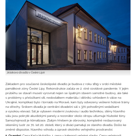
Jiráskovo divadlo v České Lípě
Základem pro současné českolipské divadlo je budova z roku 1819 v srdci městské
památkové zóny České Lípy. Rekonstrukce začala ve 2. vlně covidové pandemie. V jejím
průběhu se stavaři museli vyrovnat nejen se špatným stavem samotné budovy, ale také
s problémy s přeložkami sítí, nedostatkem materiálu i dělníků vzhledem k válce na
Ukrajině, komplikací bylo i tornádo na Moravě, kam byly odvezeny veškeré hotové trámy
na střechy. Srdcem divadla je centrální divadelní sál s 370 pohodlnými sedačkami
a vysokou elevací. Sál je vybaven moderní zvukovou i audio technikou, stěny hlavního
sálu jsou pokryté akustickými panely a rezonátor okolo stropu utlumuje hluboké tóny.
Samozřejmostí je klimatizace. Zlatým hřebem je obrovský, kompletně restaurovaný
skleněný lustr ze 70. let 20. století, který si diváci pamatují ze starého divadla. Došlo ke
změně dispozice, hlavního vchodu a úpravě okolního veřejného prostranství.
Ocenění:
Cena Karla Hubáčka, 1. cena v kategorii veřejné stavby, Cena veřejnosti