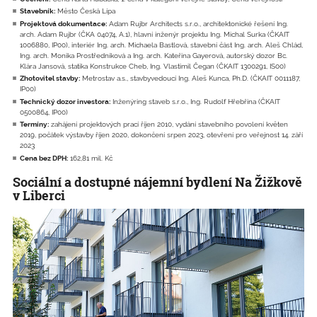
Stavebník:
Město Česká Lípa
Projektová dokumentace:
Adam Rujbr Architects s.r.o., architektonické řešení Ing.
arch. Adam Rujbr (ČKA 04074, A.1), hlavní inženýr projektu Ing. Michal Surka (ČKAIT
1006880, IP00), interiér Ing. arch. Michaela Bastlová, stavební část Ing. arch. Aleš Chlád,
Ing. arch. Monika Prostředníková a Ing. arch. Kateřina Gayerová, autorský dozor Bc.
Klára Jansová, statika Konstrukce Cheb, Ing. Vlastimil Čegan (ČKAIT 1300291, IS00)
Zhotovitel stavby:
Metrostav a.s., stavbyvedoucí Ing. Aleš Kunca, Ph.D. (ČKAIT 0011187,
IP00)
Technický dozor investora:
Inženýring staveb s.r.o., Ing. Rudolf Hřebřina (ČKAIT
0500864, IP00)
Termíny:
zahájení projektových prací říjen 2010, vydání stavebního povolení květen
2019, počátek výstavby říjen 2020, dokončení srpen 2023, otevření pro veřejnost 14. září
2023
Cena bez DPH:
162,81 mil. Kč
Sociální a dostupné nájemní bydlení Na Žižkově
v Liberci