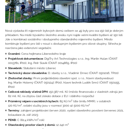
Nová výstavba tří nájemních bytových domů celkem se 49 byty pro cca 150 lidí je dobrým
příkladem. Na místě bývalého školního areálu nyní najde velmi kvalitní bydlení až 150 lidí.
Jde o kombinaci sociálního i dostupného standardního nájemního bydlení. Město
kombinuje bydlení pro lidi v nouzi s dostupným bydlením pro cílové skupiny. Střecha je
navržena jako extenzivní vegetační.
Ocenění:
Cena hejtmana Libereckého kraje
Projektová dokumentace:
DigiTry Art Technologies s.r.o., Ing. Martin Hulan (ČKAIT
0013781, IP00), Ing. Petr Slavík (ČKAIT 0014869, IP00)
Stavebník:
Statutární město Liberec
Technický dozor stavebníka:
D. stavby s.r.o., Vladimír Drnec (ČKAIT 0501016, TP00)
Zhotovitel stavby:
První podještědská stavební spol. s r.o., hlavní stavbyvedoucí
Ing. Martin Holemý (ČKAIT 0501247, IP00), hlavní technik Luděk Smrž (ČKAIT 0501155,
IP00)
Celkové náklady včetně DPH:
150,387 mil. Kč (město financovalo z vlastních zdrojů jen
82 mil. Kč, na zbylou část získalo dotace z EU i státního rozpočtu)
Průměrný nájem v sociálních bytech:
85 Kč/m² (dle limitu MMR), v ostatních
120 Kč/m², ostatní služby jsou v rozmezí 3000 až 5000 Kč/m²
Termíny:
zahájení projektování červen 2020, vydání stavebního povolení červenec 2021,
kolaudace 21. září 2023
PENB:
C (82,4 kWh/m².rok)
Obestavěný prostor všech 3 domů:
12 240 m³