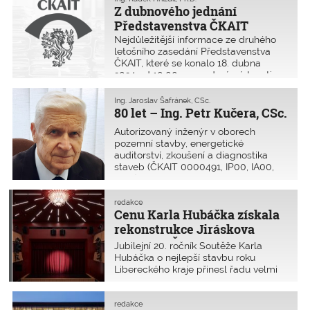
Z dubnového jednání
staveb.
Představenstva ČKAIT
Nejdůležitější informace ze druhého
letošního zasedání Představenstva
ČKAIT, které se konalo 18. dubna
2024 od 10:00 v zasedací místnosti,
Sokolská 15, Praha 2. Jednalo se o již
třetí zasedání tohoto nejvyššího
Ing. Jaroslav Šafránek, CSc.
výkonného orgánu Komory v jeho
80 let – Ing. Petr Kučera, CSc.
volebním období 2023 až 2026.
Autorizovaný inženýr v oborech
pozemní stavby, energetické
auditorství, zkoušení a diagnostika
staveb (ČKAIT 0000491, IP00, IA00,
IZ00).
redakce
Cenu Karla Hubáčka získala
rekonstrukce Jiráskova
divadla v České Lípě
Jubilejní 20. ročník Soutěže Karla
Hubáčka o nejlepší stavbu roku
Libereckého kraje přinesl řadu velmi
unikátních staveb. Letos se přihlásilo
celkem 26 realizovaných staveb
a 10 studentských projektů.
redakce