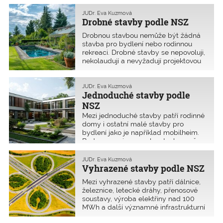
zákona v závislosti na tom, zda se
oceněním.
jedná o drobné, jednoduché,
JUDr. Eva Kuzmová
Drobné stavby podle NSZ
vyhrazené a ostatní stavby. Tyto
postupy se totiž zásadně liší. Navíc
Drobnou stavbou nemůže být žádná
novely nového stavebního zákona
stavba pro bydlení nebo rodinnou
změnily zařazení některých staveb. K
rekreaci. Drobné stavby se nepovoluji,
nejzásadnější změně patří to, že
nekolaudují a nevyžadují projektovou
stavba pro bydlení nemůže být
dokumentaci. Odstranit je lze i
drobnou stavbou.
svépomocí. Přinášíme podrobnou
právní analýzu požadavků na skupinu
JUDr. Eva Kuzmová
Jednoduché stavby podle
drobných staveb definovaných v
příloze č. 1 NSZ.
NSZ
Mezi jednoduché stavby patří rodinné
domy i ostatní malé stavby pro
bydlení jako je například mobilheim.
Budou se nejen povolovat, ale nově
opět i kolaudovat. Přinášíme
podrobnou právní analýzu požadavků
JUDr. Eva Kuzmová
na skupinu jednoduchých staveb
Vyhrazené stavby podle NSZ
definovaných v příloze č. 2 NSZ.
Mezi vyhrazené stavby patří dálnice,
železnice, letecké dráhy, přenosové
soustavy, výroba elektřiny nad 100
MWh a další významné infrastrukturní
stavby. Povoluje a kolauduje je