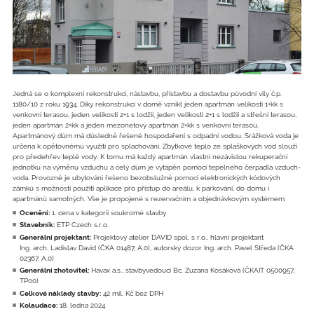
Jedná se o komplexní rekonstrukci, nástavbu, přístavbu a dostavbu původní vily č.p.
1180/10 z roku 1934. Díky rekonstrukci v domě vznikl jeden apartmán velikosti 1+kk s
venkovní terasou, jeden velikosti 2+1 s lodžií, jeden velikosti 2+1 s lodžií a střešní terasou,
jeden apartmán 2+kk a jeden mezonetový apartmán 2+kk s venkovní terasou.
Apartmánový dům má důsledně řešené hospodaření s odpadní vodou. Srážková voda je
určena k opětovnému využití pro splachování. Zbytkové teplo ze splaškových vod slouží
pro předehřev teplé vody. K tomu má každý apartmán vlastní nezávislou rekuperační
jednotku na výměnu vzduchu a celý dům je vytápěn pomocí tepelného čerpadla vzduch-
voda. Provozně je ubytování řešeno bezobslužně pomocí elektronických kódových
zámků s možností použití aplikace pro přístup do areálu, k parkování, do domu i
apartmánů samotných. Vše je propojené s rezervačním a objednávkovým systémem.
Ocenění:
1. cena v kategorii soukromé stavby
Stavebník:
ETP Czech s.r.o.
Generální projektant:
Projektový atelier DAVID spol. s r.o., hlavní projektant
Ing. arch. Ladislav David (ČKA 01487, A.0), autorský dozor Ing. arch. Pavel Středa (ČKA
02367, A.0)
Generální zhotovitel:
Havax a.s., stavbyvedoucí Bc. Zuzana Kosáková (ČKAIT 0500957,
TP00)
Celkové náklady stavby:
42 mil. Kč bez DPH
Kolaudace:
18. ledna 2024