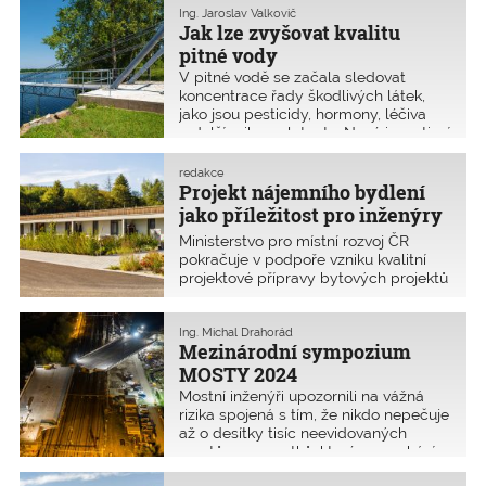
rozhodujícím kritériem ani při
Ing. Jaroslav Valkovič
předpokládá již od prosince 2025.
zhotovování stavby. Po kolaudaci se
Jak lze zvyšovat kvalitu
pak mnohý stavebník začne divit.
pitné vody
V pitné vodě se začala sledovat
koncentrace řady škodlivých látek,
jako jsou pesticidy, hormony, léčiva
a další mikropolutanty. Nové inovativní
technologie se je snaží z vody
odstraňovat. Celkem bylo během
redakce
dvou dnů konference Voda Zlín
Projekt nájemního bydlení
2024 nejen na toto téma předneseno
jako příležitost pro inženýry
30 přednášek a všechny jsou
a architekty
Ministerstvo pro místní rozvoj ČR
dostupné ve sborníku na stránkách
pokračuje v podpoře vzniku kvalitní
mvs.cz.
projektové přípravy bytových projektů
v režii obcí a krajů. Pro obce a kraje
v dubnu vyhradilo 400 milionů na
projektovou přípravu dostupného
Ing. Michal Drahorád
Mezinárodní sympozium
nájemního bydlení. Kvalitní
projektovou přípravu pro bydlení nyní
MOSTY 2024
stát podporuje až do 100 %
Mostní inženýři upozornili na vážná
uznatelných nákladů. Spolupráce
rizika spojená s tím, že nikdo nepečuje
projektantů s veřejným sektorem se
až o desítky tisíc neevidovaných
tak vyplatí oběma stranám.
mostů a propustků, které se nachází
zejména na místních a obslužných