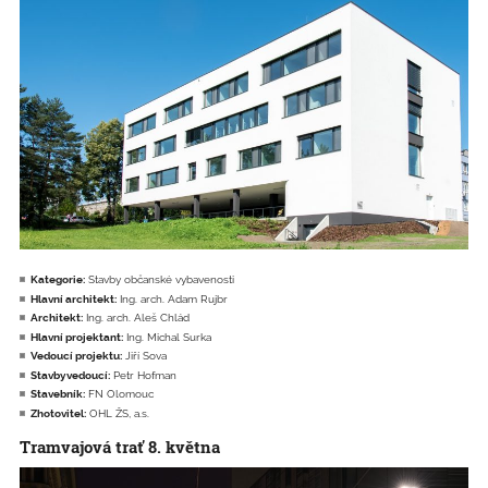
Kategorie:
Stavby občanské vybavenosti
Hlavní architekt:
Ing. arch. Adam Rujbr
Architekt:
Ing. arch. Aleš Chlád
Hlavní projektant:
Ing. Michal Surka
Vedoucí projektu:
Jiří Sova
Stavbyvedoucí:
Petr Hofman
Stavebník:
FN Olomouc
Zhotovitel:
OHL ŽS, a.s.
Tramvajová trať 8. května