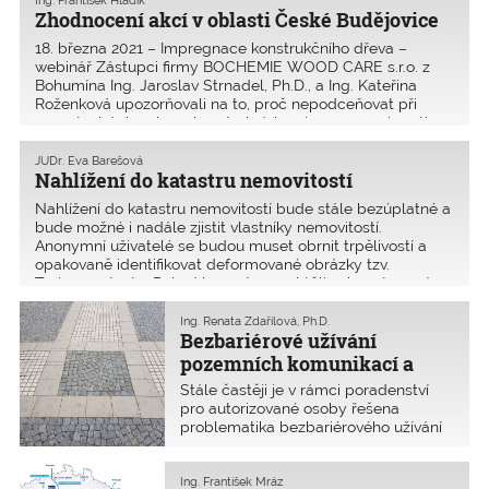
Zhodnocení akcí v oblasti České Budějovice
18. března 2021 – Impregnace konstrukčního dřeva –
webinář Zástupci firmy BOCHEMIE WOOD CARE s.r.o. z
Bohumína Ing. Jaroslav Strnadel, Ph.D., a Ing. Kateřina
Roženková upozorňovali na to, proč nepodceňovat při
novostavbách nebo rekonstrukcích nejen prevenci proti
napadení šk�
JUDr. Eva Barešová
Nahlížení do katastru nemovitostí
Nahlížení do katastru nemovitostí bude stále bezúplatné a
bude možné i nadále zjistit vlastníky nemovitostí.
Anonymní uživatelé se budou muset obrnit trpělivostí a
opakovaně identifikovat deformované obrázky tzv.
Turingova testu. Pokud by se tomu chtěli vyhnout, musí
„vystoupit“ z anonymity a přihlásit se eIdentitou nebo
využít aplikaci dálkový přístup do katastru nemovitostí.
Ing. Renata Zdařilová, Ph.D.
Bezbariérové užívání
pozemních komunikací a
materiály hmatových úprav
Stále častěji je v rámci poradenství
pro autorizované osoby řešena
problematika bezbariérového užívání
pozemních komunikací a veřejných
prostranství, a to v otázce aplikace
hmatových úprav a materiálové
Ing. František Mráz