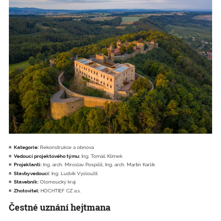
Kategorie:
Rekonstrukce a obnova
Vedoucí projektového týmu:
Ing. Tomáš Klímek
Projektanti:
Ing. arch. Miroslav Pospíšil, Ing. arch. Martin Karlík
Stavbyvedoucí:
Ing. Ludvík Vysloužil
Stavebník:
Olomoucký kraj
Zhotovitel:
HOCHTIEF CZ a.s.
Čestné uznání hejtmana