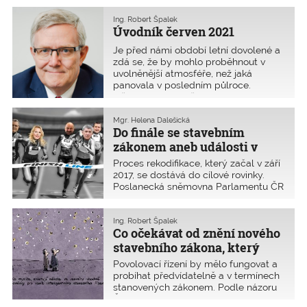
Ing. Robert Špalek
Úvodník červen 2021
Je před námi období letní dovolené a
zdá se, že by mohlo proběhnout v
uvolněnější atmosféře, než jaká
panovala v posledním půlroce.
Očkování se rozběhlo, vakcíny je
zřejmě dostatek, a tak ve skrytu duše
doufám, že si budeme moci užít
Mgr. Helena Dalešická
Do finále se stavebním
zaslouženého a slunečného odpoč
zákonem aneb události v
cílové rovince
Proces rekodifikace, který začal v září
2017, se dostává do cílové rovinky.
Poslanecká sněmovna Parlamentu ČR
26. května 2021 počtem devadesáti
dvou hlasů proti sedmdesáti šesti
schválila nový návrh stavebního
Ing. Robert Špalek
Co očekávat od znění nového
zákona a prošel také tzv. změnový
zákon o novelách navazujících
stavebního zákona, který
právních předpisů. Přinášíme
nyní projednává Senát?
Povolovací řízení by mělo fungovat a
rekapitulaci legislativního procesu od
probíhat předvídatelně a v termínech
28. dubna do 26. května 2021.
stanovených zákonem. Podle názoru
ČKAIT však právě toto od poměrně