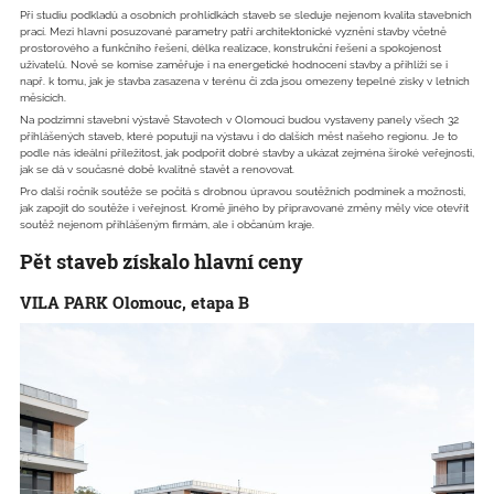
Při studiu podkladů a osobních prohlídkách staveb se sleduje nejenom kvalita stavebních
prací. Mezi hlavní posuzované parametry patří architektonické vyznění stavby včetně
prostorového a funkčního řešení, délka realizace, konstrukční řešení a spokojenost
uživatelů. Nově se komise zaměřuje i na energetické hodnocení stavby a přihlíží se i
např. k tomu, jak je stavba zasazena v terénu či zda jsou omezeny tepelné zisky v letních
měsících.
Na podzimní stavební výstavě Stavotech v Olomouci budou vystaveny panely všech 32
přihlášených staveb, které poputují na výstavu i do dalších měst našeho regionu. Je to
podle nás ideální příležitost, jak podpořit dobré stavby a ukázat zejména široké veřejnosti,
jak se dá v současné době kvalitně stavět a renovovat.
Pro další ročník soutěže se počítá s drobnou úpravou soutěžních podmínek a možností,
jak zapojit do soutěže i veřejnost. Kromě jiného by připravované změny měly více otevřít
soutěž nejenom přihlášeným firmám, ale i občanům kraje.
Pět staveb získalo hlavní ceny
VILA PARK Olomouc, etapa B