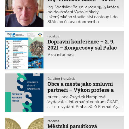
tvůrčí práce a milujícím sv�
Ing. Vratislav Baum v roce 1955 krátce
po dokončení Vysoké školy
inženýrského stavitelství nastoupil do
Státního ústavu dopravního
projektování v Praze – mostní
oddělení, kde začal svou profesionální
dráhu. V roce 1958 se z rodinných
redakce
Dopravní konference – 2. 9.
důvodů přestěhoval do Karlových
Var�
2021 – Kongresový sál Palác
Pardubice
Více informací
Bc. Libor Honzárek
Obce a města jako smluvní
partneři – Výkon profese a
členství v zastupitelstvu
Autor: Jana Zwyrtek Hamplová
Vydavatel: Informační centrum ČKAIT,
s.r.o., 1. vydání, Praha 2020 Formát A5,
117 stran, ISBN: 978-80-88265-28-3
Publikace obsahuje základní
informace o fungování samosprávy v
redakce
Městská památková
obcích a městech. Je určena všem,