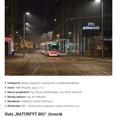
Kategorie:
Stavby dopravní, inženýrské a vodohospodářské
Autor:
HBH Projekt, spol. s r.o.
Hlavní projektant:
Ing. Hynek Schillberger, Ing. Miloš Kolouch
Stavbyvedoucí:
Ing. Ivo Mikýska
Stavebník:
Statutární město Olomouc
Zhotovitel:
IDS – Inženýrské a dopravní stavby Olomouc a.s.
Hala „NATURFYT BIO“ Jeseník