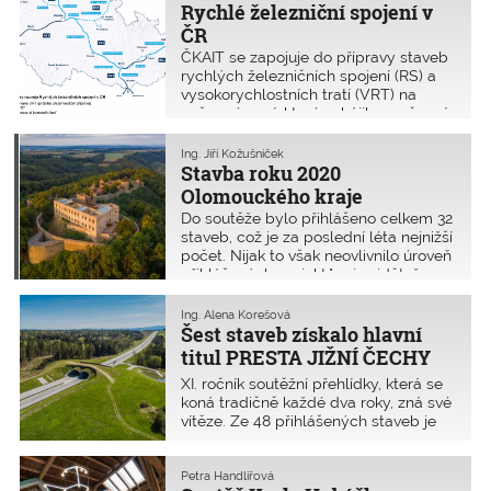
Rychlé železniční spojení v
základny.
ČR
ČKAIT se zapojuje do přípravy staveb
rychlých železničních spojení (RS) a
vysokorychlostních tratí (VRT) na
našem území, které zahájila současná
vláda.
Ing. Jiří Kožušníček
Stavba roku 2020
Olomouckého kraje
Do soutěže bylo přihlášeno celkem 32
staveb, což je za poslední léta nejnižší
počet. Nijak to však neovlivnilo úroveň
přihlášených projektů a je vidět, že
kvalitní a zajímavé stavby vznikají také
v našem kraji. Porota pro tento rok
Ing. Alena Korešová
udělila pět titulů a 11 čestných uznání.
Šest staveb získalo hlavní
titul PRESTA JIŽNÍ ČECHY
2018–2020
XI. ročník soutěžní přehlídky, která se
koná tradičně každé dva roky, zná své
vítěze. Ze 48 přihlášených staveb je
jednoznačně patrné, že v Jihočeském
kraji se úroveň stavění i přes složitou
dobu zvyšuje.
Petra Handlířová