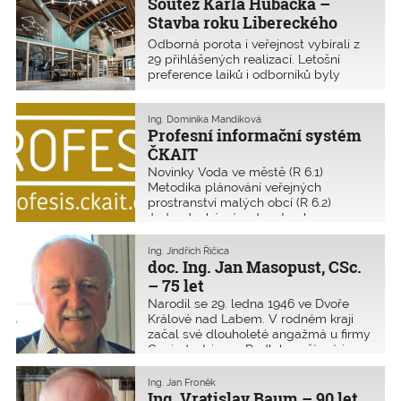
Soutěž Karla Hubáčka –
Stavba roku Libereckého
kraje 2021
Odborná porota i veřejnost vybírali z
29 přihlášených realizací. Letošní
preference laiků i odborníků byly
podobné – pozornost si zasloužily
stavby pro veřejnost, které kultivují
vnímání architektury a spojují užitečné
Ing. Dominika Mandíková
Profesní informační systém
s krásným.
ČKAIT
Novinky Voda ve městě (R 6.1)
Metodika plánování veřejných
prostranství malých obcí (R 6.2)
Jednoduchý návod na tvorbu
celexového čísla pro snadné
vyhledávání směrnic a nařízení EU
Ing. Jindřich Řičica
(Právní předpisy) Aktualizace
doc. Ing. Jan Masopust, CSc.
Judikatura ke stavebnímu zákonu (A
– 75 let
3.1.3)
Narodil se 29. ledna 1946 ve Dvoře
Králové nad Labem. V rodném kraji
začal své dlouholeté angažmá u firmy
Geoindustria a v Podkrkonoší má i
svou oblíbenou chatu. Kdo se s ním
setkal, odnáší si nevšední zážitek s
Ing. Jan Froněk
člověkem hluboce zapojeným do
Ing. Vratislav Baum – 90 let