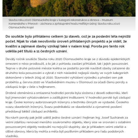
Stavba roku 2020 Olomouckého kraje v kategorii rekonstrukce a obnova – Muzeum
Komenského v Přerově – záchrana a zpřístupnění hradu Helfštýn (zdroj: Stavba roku 2020
Olomouckého kraje)
Do soutěže bylo přihlášeno celkem 32 staveb, což je za poslední léta nejnižší
počet. Nijak to však neovlivnilo úroveň přihlášených projektů a je vidět, že
kvalitní a zajímavé stavby vznikají také v našem kraji. Porota pro tento rok
udělila pět titulů a 11 čestných uznání.
Devátý ročník soutěže Stavba roku 2020 Olomouckého kraje se z důvodů epidemických
omezení o něco prodloužil, a to jak z pohledu zasílání přihlášek, tak i jejich posuzování.
Teprve v druhé polovině měsíce května se podařilo porotě navštívit stavby zařazené do
druhého kola posuzování a vybrat z nich následně nejlepší stavby ve svých kategoriích
dokončené v letech 2019 až 2020. Slavnostní vyhlášení výsledků a předání cen pak
proběhlo 4. června 2020 ve Vlastivědném muzeu v Olomouci za účasti členů poroty a
zástupců kraje v čele s hejtmanem.
Drobně obměněná a omlazená hodnoticí porota byla složena z deseti odborníků, kteří
byli jmenováni vyhlašovatelem a zaštiťujícími institucemi. V hodnoticí porotě byli zástupci
kraje, České komory autorizovaných inženýrů a techniků činných ve výstavbě, Českého
svazu stavebních inženýrů, Svazu podnikatelů ve stavebnictví a významné posílení
představují taktéž zástupci architektů.
Na návrh poroty pak ještě udělil jedno čestné uznání i hejtman Ing. Josef Suchánek za
velmi zdařilou renovaci menšího soukromého objektu, který sice ve srovnání s ostatními
posuzovanými objekty nedosáhl na nejvyšší stupínky, ale je příkladem velmi zdařilé a
citlivé obnovy, která by mohla a měla být pozitivním příkladem pro řadu podobných
vlastníků.