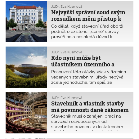
chaoticky poslepovaného nového
stavebního zákona lze očekávat jen
JUDr. Eva Kuzmová
Nejvyšší správní soud svým
těžko. Situace kolem nového
stavebního zákona je natolik
rozsudkem mění přístup k
nepřehledná, že nejspíše ani mnozí
černým stavbám
Co dělat, když stavební úřad obdrží
poslanci nevědí, jakou podobu nového
podnět o existenci „černé“ stavby,
stavebního zákona vlastně schválili.
prověří ho a neshledá důvod k
Přinášíme proto rozbor a komentář k
zahájení řízení o odstranění stavby?
nejdůležitějším ustanovením znění,
Podle dosavadní judikatury se
které poslanci 4. června 2021
poškozený proti takovémuto postupu
JUDr. Eva Kuzmová
postoupili k projednání Senátu ČR.
Kdo nyní může být
nemohl již dále bránit. Rozsudek
Nejvyššího správního soudu to však
účastníkem územního a
letos v březnu změnil. Za jakých
stavebního řízení?
Posouzení této otázky však v řízeních
podmínek?
vedených stavebními úřady nebývá
zcela jednoduché, tím spíš, že
vymezení účastníků řízení ovlivnily
různé novely stavebního zákona.
Poslední novela vyškrtla z běžných
JUDr. Eva Kuzmová
Stavebník a vlastník stavby
povolovacích řízení spolky. Ke
zrychlení to však nevedlo.
má povinnosti dané zákonem
Stavebník musí o zahájení prací na
stavbách osvobozených od
stavebního povolení v dostatečném
předstihu informovat osoby těmito
pracemi dotčené. Vlastník musí