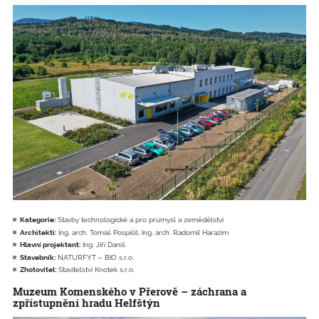
Kategorie:
Stavby technologické a pro průmysl a zemědělství
Architekti:
Ing. arch. Tomáš Pospíšil, Ing. arch. Radomil Harazim
Hlavní projektant:
Ing. Jiří Daniš
Stavebník:
NATURFYT – BIO s.r.o.
Zhotovitel:
Stavitelství Knotek s.r.o.
Muzeum Komenského v Přerově – záchrana a
zpřístupnění hradu Helfštýn