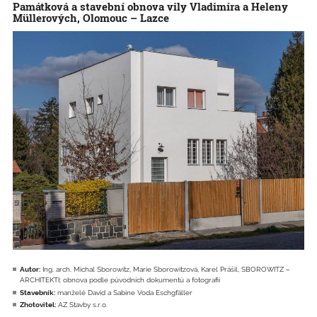
Památková a stavební obnova vily Vladimíra a Heleny
Müllerových, Olomouc – Lazce
Autor:
Ing. arch. Michal Sborowitz, Marie Sborowitzová, Karel Prášil, SBOROWITZ –
ARCHITEKTI; obnova podle původních dokumentů a fotografií
Stavebník:
manželé David a Sabine Voda Eschgfäller
Zhotovitel:
AZ Stavby s.r.o.