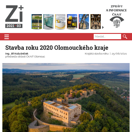
2021
03
Stavba roku 2020 Olomouckého kraje
Ing. Jiří Kožušníček
Krajská stavba roku
25/06/2021
předseda oblasti ČKAIT Olomouc