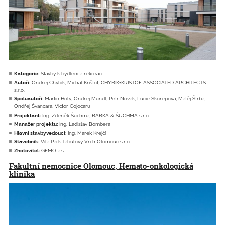
Kategorie:
Stavby k bydlení a rekreaci
Autoři:
Ondřej Chybík, Michal Krištof, CHYBIK+KRISTOF ASSOCIATED ARCHITECTS
s.r.o.
Spoluautoři:
Martin Holý, Ondřej Mundl, Petr Novák, Lucie Skořepová, Matěj Štrba,
Ondřej Švancara, Victor Cojocaru
Projektant:
Ing. Zdeněk Šuchma, BABKA & ŠUCHMA s.r.o.
Manažer projektu:
Ing. Ladislav Bombera
Hlavní stavbyvedoucí:
Ing. Marek Krejčí
Stavebník:
Vila Park Tabulový Vrch Olomouc s.r.o.
Zhotovitel:
GEMO a.s.
Fakultní nemocnice Olomouc, Hemato-onkologická
klinika