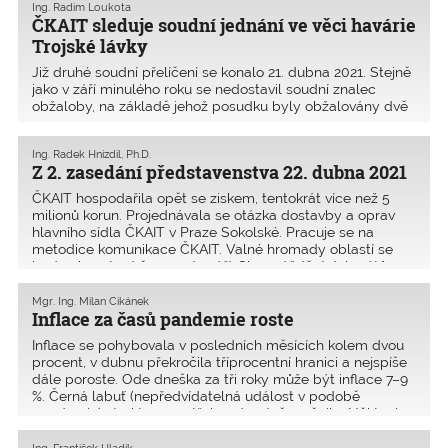
Ing. Radim Loukota
podrobnosti pro územní řízení má být hlavním podkladem
ČKAIT sleduje soudní jednání ve věci havárie
pro stavební povolení.
Trojské lávky
Již druhé soudní přelíčení se konalo 21. dubna 2021. Stejně
jako v září minulého roku se nedostavil soudní znalec
obžaloby, na základě jehož posudku byly obžalovány dvě
autorizované osoby. Na konci článku je odkaz na zprávu ze
soudního přelíčení 17. června 2021. Další jednání soudu se
Ing. Radek Hnízdil, Ph.D.
má konat na konci prázdnin. Soud zatím neodpověděl na
Z 2. zasedání představenstva 22. dubna 2021
dotaz, zda je původní projektant opravdu zodpovědný za
havárii, když nemohl později ovlivnit způsob oprav a
ČKAIT hospodařila opět se ziskem, tentokrát více než 5
údržby, které se na jím navržené lávce později prováděly.
milionů korun. Projednávala se otázka dostavby a oprav
hlavního sídla ČKAIT v Praze Sokolské. Pracuje se na
metodice komunikace ČKAIT. Valné hromady oblastí se
budou konat od června do září. Shromáždění delegátů se
uskuteční 2. října 2021. Celý zápis je k dispozici na
www.ckait.cz
.
Mgr. Ing. Milan Cikánek
Inflace za časů pandemie roste
Inflace se pohybovala v posledních měsících kolem dvou
procent, v dubnu překročila tříprocentní hranici a nejspíše
dále poroste. Ode dneška za tři roky může být inflace 7–9
%. Černá labuť (nepředvídatelná událost v podobě
pandemie) strukturu spotřeby zásadně změnila. Některé
položky ze spotřebitelského koše zcela zmizely, jiné
naopak získaly větší váhu.
Ing. František Hladík