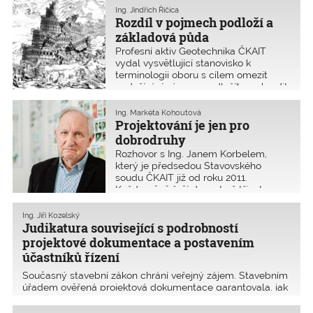
stavby celoživotně udržovat. Při
Ing. Jindřich Řičica
prodeji stavby se musí předávat i
Rozdíl v pojmech podloží a
projektová dokumentace.
základová půda
Profesní aktiv Geotechnika ČKAIT
vydal vysvětlující stanovisko k
terminologii oboru s cílem omezit
nadužívání výrazu „podloží“ a nahradit
ho správným pojmem „základová
půda“. „Podloží“ je správný termín jen
Ing. Markéta Kohoutová
v zemědělství, částečně v dopravním
Projektování je jen pro
a podzemním stavitelství. Ostatní
dobrodruhy
obory by měly používat pojem
Rozhovor s Ing. Janem Korbelem,
„základová půda“.
který je předsedou Stavovského
soudu ČKAIT již od roku 2011.
Každoročně řeší dvacet až třicet
stížností. Většinou se jedná o drobné
zakázky. Vyhovět nerozumným
Ing. Jiří Kozelský
požadavkům klienta se nevyplácí.
Judikatura související s podrobností
projektové dokumentace a postavením
účastníků řízení
Současný stavební zákon chrání veřejný zájem. Stavebním
úřadem ověřená projektová dokumentace garantovala, jak
bude povolovaná stavba provedena. Nový stavební zákon
toto chce zrušit. Zjednodušená projektová dokumentace v