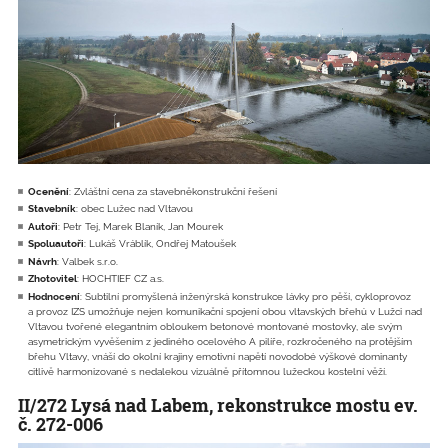
Ocenění
: Zvláštní cena za stavebněkonstrukční řešení
Stavebník
: obec Lužec nad Vltavou
Autoři
: Petr Tej, Marek Blaník, Jan Mourek
Spoluautoři
: Lukáš Vráblík, Ondřej Matoušek
Návrh
: Valbek s.r.o.
Zhotovitel
: HOCHTIEF CZ a.s.
Hodnocení
: Subtilní promyšlená inženýrská konstrukce lávky pro pěší, cykloprovoz
a provoz IZS umožňuje nejen komunikační spojení obou vltavských břehů v Lužci nad
Vltavou tvořené elegantním obloukem betonové montované mostovky, ale svým
asymetrickým vyvěšením z jediného ocelového A pilíře, rozkročeného na protějším
břehu Vltavy, vnáší do okolní krajiny emotivní napětí novodobé výškové dominanty
citlivě harmonizované s nedalekou vizuálně přítomnou lužeckou kostelní věží.
II/272 Lysá nad Labem, rekonstrukce mostu ev.
č. 272-006