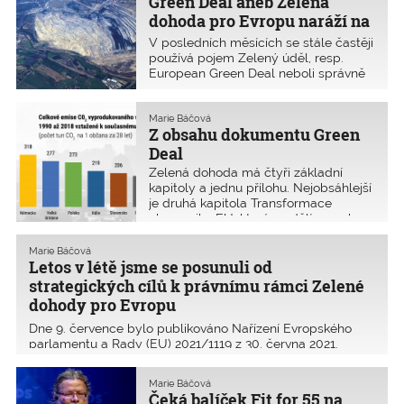
Green Deal aneb Zelená
vydávat až ke kolaudaci budovy.
Dojde ke zpřísnění jejich kontrol.
dohoda pro Evropu naráží na
energetickou krizi
V posledních měsících se stále častěji
používá pojem Zelený úděl, resp.
European Green Deal neboli správně
přeloženo Zelená dohoda pro Evropu.
Co vlastně znamená a jak se k němu
staví čeští představitelé?
Marie Báčová
Z obsahu dokumentu Green
Deal
Zelená dohoda má čtyři základní
kapitoly a jednu přílohu. Nejobsáhlejší
je druhá kapitola Transformace
ekonomiky EU, která se dělí na celou
řadu podkapitol. Příloha obsahuje
přehled kroků, které musí být učiněny
Marie Báčová
pro vytvoření právního rámce Zelené
Letos v létě jsme se posunuli od
dohody.
strategických cílů k právnímu rámci Zelené
dohody pro Evropu
Dne 9. července bylo publikováno Nařízení Evropského
parlamentu a Rady (EU) 2021/1119 z 30. června 2021.
Vláda ČR se přihlásila k zelenému balíčku již na jaře 2020
a to bez požadavku na technologickou neutralitu
Marie Báčová
energetických zdrojů. Zelená dohoda Evropy musí nyní
Čeká balíček Fit for 55 na