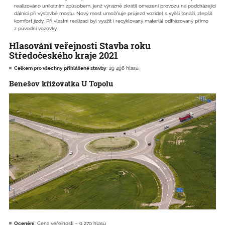
realizováno unikátním způsobem, jenž výrazně zkrátil omezení provozu na podcházející
dálnici při výstavbě mostu. Nový most umožňuje průjezd vozidel s vyšší tonáží, zlepšil
komfort jízdy. Při vlastní realizaci byl využit i recyklovaný materiál odfrézovaný přímo
z původní vozovky.
Hlasování veřejnosti Stavba roku
Středočeského kraje 2021
Celkem pro všechny přihlášené stavby
: 29 496 hlasů
Benešov křižovatka U Topolu
Ocenění
: Cena veřejnosti – 9 279 hlasů