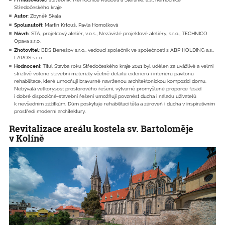
Středočeského kraje
Autor
: Zbyněk Skala
Spoluautoři
: Martin Krtouš, Pavla Homolková
Návrh
: STA, projektový ateliér, v.o.s., Nezávislé projektové ateliéry, s.r.o., TECHNICO
Opava s.r.o.
Zhotovitel
: BDS Benešov s.r.o., vedoucí společník ve společnosti s ABP HOLDING a.s.,
LAROS s.r.o.
Hodnocení
: Titul Stavba roku Středočeského kraje 2021 byl udělen za uvážlivě a velmi
střízlivě volené stavební materiály včetně detailů exteriéru i interiéru pavilonu
rehabilitace, které umocňují bravurně navrženou architektonickou kompozici domu.
Nebývalá velkorysost prostorového řešení, výtvarně promyšlené proporce fasád
i dobré dispozičně-stavební řešení umožňují povznést ducha i náladu uživatelů
k nevšedním zážitkům. Dům poskytuje rehabilitaci těla a zároveň i ducha v inspirativním
prostředí moderní architektury.
Revitalizace areálu kostela sv. Bartoloměje
v Kolíně