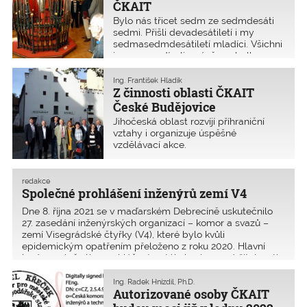
ČKAIT
Bylo nás třicet sedm ze sedmdesáti
sedmi. Přišli devadesátiletí i my
sedmasedmdesátiletí mladíci. Všichni
jsme se podívali v závěru z balkonu
Lobkovického paláce na krásnou
Prahu. Příští rok tomu bude již třicet
Ing. František Hladík
let, co jsme začali dávat dohromady
Z činnosti oblasti ČKAIT
Komoru. Najednou jsem viděl elán
České Budějovice
Václava Macha, s jakým jednal.
Jihočeská oblast rozvíjí příhraniční
Podařilo se. Komora je dnes v dobré
vztahy i organizuje úspěšné
kondici a klidně může uskutečnit více
vzdělávací akce.
takových sešlostí, jaká byla dnes.
Budu rád, když se opět potkáme.
redakce
Společné prohlášení inženýrů zemí V4
Dne 8. října 2021 se v maďarském Debrecíně uskutečnilo
27. zasedání inženýrských organizací – komor a svazů –
zemí Visegrádské čtyřky (V4), které bylo kvůli
epidemickým opatřením přeloženo z roku 2020. Hlavní
body společného prohlášení se týkaly vize o udržitelnosti,
nutnosti digitalizace stavebnictví, nutnosti zavést povinný
dozor projektanta i upevnit pozici městského inženýra.
Ing. Radek Hnízdil, Ph.D.
Autorizované osoby ČKAIT