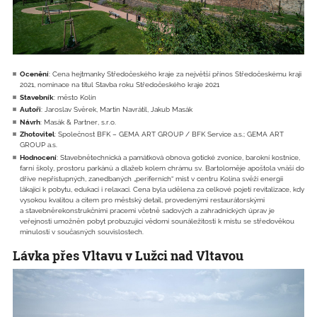
Ocenění
: Cena hejtmanky Středočeského kraje za největší přínos Středočeskému kraji
2021, nominace na titul Stavba roku Středočeského kraje 2021
Stavebník
: město Kolín
Autoři
: Jaroslav Svěrek, Martin Navrátil, Jakub Masák
Návrh
: Masák & Partner, s.r.o.
Zhotovitel
: Společnost BFK – GEMA ART GROUP / BFK Service a.s.; GEMA ART
GROUP a.s.
Hodnocení
: Stavebnětechnická a památková obnova gotické zvonice, barokní kostnice,
farní školy, prostoru parkánů a dlažeb kolem chrámu sv. Bartoloměje apoštola vnáší do
dříve nepřístupných, zanedbaných „periferních“ míst v centru Kolína svěží energii
lákající k pobytu, edukaci i relaxaci. Cena byla udělena za celkové pojetí revitalizace, kdy
vysokou kvalitou a citem pro městský detail, provedenými restaurátorskými
a stavebněrekonstrukčními pracemi včetně sadových a zahradnických úprav je
veřejnosti umožněn pobyt probuzující vědomí sounáležitosti k místu se středověkou
minulostí v současných souvislostech.
Lávka přes Vltavu v Lužci nad Vltavou