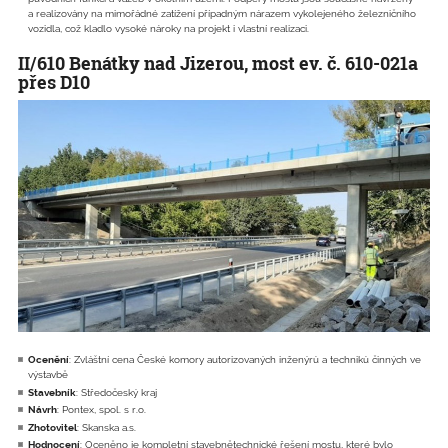
a realizovány na mimořádné zatížení případným nárazem vykolejeného železničního
vozidla, což kladlo vysoké nároky na projekt i vlastní realizaci.
II/610 Benátky nad Jizerou, most ev. č. 610-021a
přes D10
Ocenění
: Zvláštní cena České komory autorizovaných inženýrů a techniků činných ve
výstavbě
Stavebník
: Středočeský kraj
Návrh
: Pontex, spol. s r.o.
Zhotovitel
: Skanska a.s.
Hodnocení
: Oceněno je kompletní stavebnětechnické řešení mostu, které bylo