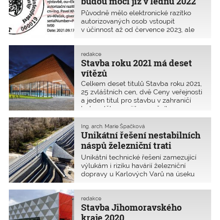
budou moci již v lednu 2022
získat e-razítko
Původně mělo elektronické razítko
autorizovaných osob vstoupit
v účinnost až od července 2023, ale
v červenci 2021 byla tato lhůta
zákonem zkrácena na leden 2022.
ČKAIT společně s Českou poštou nyní
redakce
Stavba roku 2021 má deset
finalizuje webovou aplikaci, která
propojí obě databáze a umožní jeho
vítězů
spuštění.
Celkem deset titulů Stavba roku 2021,
25 zvláštních cen, dvě Ceny veřejnosti
a jeden titul pro stavbu v zahraničí
bylo uděleno v již 29. ročníku
jedinečné a prestižní celorepublikové
soutěžní přehlídky Stavba roku 2021. V
Ing. arch. Marie Špačková
soutěži se utkalo celkem devadesát
Unikátní řešení nestabilních
staveb.
náspů železniční trati
Chomutov–Cheb získalo
Unikátní technické řešení zamezující
Cenu ČKAIT v rámci Stavby
výlukám i riziku havárií železniční
dopravy u Karlových Varů na úseku
roku 2021
Chomutov–Cheb získalo během
letošních cen Stavba roku 2021 vysoké
uznání odborné veřejnosti – Cenu
redakce
Stavba Jihomoravského
ČKAIT.
kraje 2020