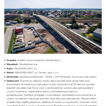
Ocenění
: Zvláštní cena za dopravní infrastrukturu
Stavebník
: Středočeský kraj
Autor
: PRAGOPROJEKT, a.s.
Návrh
: PRAGOPROJEKT, a.s., Pontex, spol. s r.o.
Zhotovitel
: Společnost Metrostav + PORR + CHT Pardubice, II/272 Lysá nad Labem
Hodnocení
: Ocenění je uděleno mostu, který převádí silnici druhé třídy přes
komunikační síť města Lysá nad Labem a přes železniční trať SŽ, která je součástí
důležité celostátní trati. Nový most o devíti polích je navržen jako jednopodlažní
s horní mostovkou, nepohyblivý, kolmý, železobetonový trámový
prefabrikovaný, hybridně předpjatý s monolitickou železobetonovou konstrukcí, je
uložen na ložiscích, nahrazuje původní most, který byl zdemolován. Hlavním cílem
projektu bylo zajistit potřebnou zatížitelnost mostu za současného zachování všech
původních funkcí a vazeb v okolním území. Podpěry mostu jsou současně navrženy