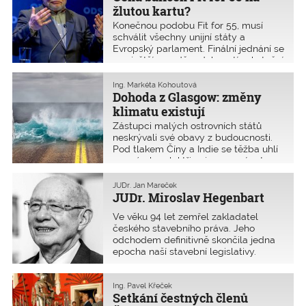
reagovat i na požadavek obnovy hospodářství v návaznosti
žlutou kartu?
na pandemii covid-19.
Konečnou podobu Fit for 55, musí
schválit všechny unijní státy a
Evropský parlament. Finální jednání se
s největší pravděpodobností uskuteční
na podzim roku 2022, čili v době
českého předsednictví Evropské unii.
Ing. Markéta Kohoutová
Senát v listopadu 2021 odmítl část
Dohoda z Glasgow: změny
návrhů klimatického balíčku Fit for 55
klimatu existují
a za Česko mu vystavil žlutou kartu.
Zástupci malých ostrovních států
neskrývali své obavy z budoucnosti.
Pod tlakem Číny a Indie se těžba uhlí
pro výrobu elektřiny jen omezí, a to
navzdory návrhu na její ukončení, s
nímž na summit přijela Angela
JUDr. Jan Mareček
Merkelová. Cíl udržet oteplování
JUDr. Miroslav Hegenbart
planety pod 1,5 °C přesto stále žije a
Ve věku 94 let zemřel zakladatel
dosažené dohody mnozí považují za
českého stavebního práva. Jeho
úspěch.
odchodem definitivně skončila jedna
epocha naší stavební legislativy.
Ing. Pavel Křeček
Setkání čestných členů