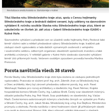
Revitalizace areálu kostela sv. Bartoloměje v Kolíně
Titul Stavba roku Středočeského kraje 2021, spolu s Cenou hejtmanky
Středočeského kraje a šestnácti dalšími cenami, byly uděleny na slavnostním
vyhlášení 8. ročníku soutěže Stavba roku Středočeského kraje 2021, které se
uskutečnilo ve čtvrtek 30. září 2021 v Galerii Středočeského kraje (GASK) v
Kutné Hoře.
Slavnostního vyhlášení a předávání cen se účastnili vedle hejtmanky Petry Peckové také
téměř všichni radní a někteří předsedové výborů Středočeského kraje, tradičně pak
zástupci všech vypisovatelů a řada dalších významných osobností z veřejného
i soukromého sektoru, odborných organizací, stavebních společností, investorů a také
architektů a inženýrů. V refektáři galerie v Kutné Hoře sledovalo slavnostní vyhlášení
téměř 200 přítomných hostů. Večerem osobitým způsobem provedla herečka Martina
Preissová.
Porota navštívila všech 38 staveb
Porota Stavby roku Středočeského kraje 2021 byla složena ze zástupců jednotlivých
vypisovatelů. Pracovala ve složení prof. Ing. arch. Zdeněk Jiran za Středočeský kraj
a Obec architektů, který byl zároveň předsedou odborné poroty, Ing. arch. Pavel
Weishaupt, Nadace pro rozvoj architektury a stavitelství, Ing. Pavel Němec, Krajská
hospodářská komora Střední Čechy, Ing. Ladislav Brett, Český svaz stavebních inženýrů,
oblastní pobočka Praha, Ing. Petr Nicek, Svaz podnikatelů ve stavebnictví, Ing. Václav
Mach, Česká komora autorizovaných inženýrů a techniků činných ve výstavbě pro Prahu
a Střední Čechy, Ing. arch. Jakub Straka, Středočeský kraj, a Ing. Eva Štejfová, Ministerstvo
průmyslu a obchodu. Porota navštívila v rámci hodnocení všech 38 přihlášených staveb
a na cestě je doprovázel filmový štáb, který připravil unikátní dokument o stavbách