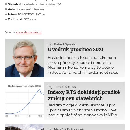
Stavebník
: Ředitelství silnic a dálnic ČR
Autor
: Dominika Urbanová
Návrh
: PRAGOPROJEKT, a.s.
Zhotovitel
: BES s.r.o.
Více na
www.stavbaroku.cz
.
Ing. Robert Špalek
Úvodník prosinec 2021
Poslední měsíce letošního roku nám
znovu přinesly zhoršení epidemie.
Neznám nikoho, komu by to dělalo
radost. Asi si všichni klademe otázku,
kdy už to konečně skončí a budeme
se moci plně vrátit k normálnímu
životu. Před sto lety zažívali naši
Ing. Tomáš Varmus
Indexy RTS dokládají prudké
předkové pandemii světov
změny cen stavebních
materiálů
Jedním z objektivních ukazatelů pro
úpravu smluvních vztahů mohou být
podle společného stanoviska MMR a
ÚOHS z 2. září 2021 i aktualizační
údaje cenových soustav RTS.
Přinášíme návod, jak používat aktuální
Ing. Markéta Kohoutová