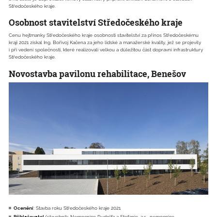
Středočeského kraje.
Osobnost stavitelství Středočeského kraje
Cenu hejtmanky Středočeského kraje osobnosti stavitelství za přínos Středočeskému
kraji 2021 získal Ing. Bořivoj Kačena za jeho lidské a manažerské kvality, jež se projevily
i při vedení společností, které realizovali velkou a důležitou část dopravní infrastruktury
Středočeského kraje.
Novostavba pavilonu rehabilitace, Benešov
Ocenění
: Stavba roku Středočeského kraje 2021
Přihlašovatel
/stavebník: Nemocnice Rudolfa a Stefanie, a.s., nemocnice