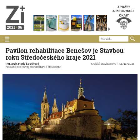
2021
06
Pavilon rehabilitace Benešov je Stavbou
roku Středočeského kraje 2021
Ing. arch. Marie Špačková
Krajská stavba roku
14/12/2021
Nadace pro rozvoj architektury a stavitelství