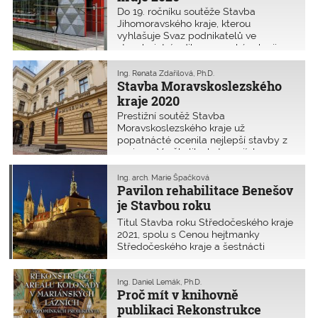
Do 19. ročníku soutěže Stavba
Jihomoravského kraje, kterou
vyhlašuje Svaz podnikatelů ve
stavebnictví v Jihomoravském kraji
pod záštitou Jihomoravského kraje, se
přihlásilo celkem 29 staveb.
Ing. Renata Zdařilová, Ph.D.
Stavba Moravskoslezského
kraje 2020
Prestižní soutěž Stavba
Moravskoslezského kraje už
popatnácté ocenila nejlepší stavby z
regionu. V několika kategoriích
upozornila na skvělé projekty, ocenila
také výjimečné osobnosti z oblasti
Ing. arch. Marie Špačková
stavitelství a architektury. Hlavní cenu
Pavilon rehabilitace Benešov
Grand Prix odborná porota udělila
je Stavbou roku
Muzeu Těšínska za rekonstrukci
Středočeského kraje 2021
Titul Stavba roku Středočeského kraje
výstavní budovy a novou expozici.
2021, spolu s Cenou hejtmanky
Středočeského kraje a šestnácti
dalšími cenami, byly uděleny na
slavnostním vyhlášení 8. ročníku
soutěže Stavba roku Středočeského
Ing. Daniel Lemák, Ph.D.
Proč mít v knihovně
kraje 2021, které se uskutečnilo ve
čtvrtek 30. září 2021 v Galerii
publikaci Rekonstrukce