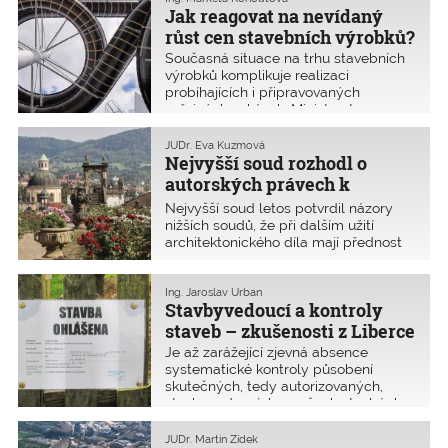
Jak reagovat na nevídaný
cenové indexy jednotlivých
stavebních materiálů dle RTS jako
růst cen stavebních výrobků?
nástroj na úpravu smluvních závazků
Současná situace na trhu stavebních
při realizaci staveb.
výrobků komplikuje realizaci
probíhajících i připravovaných
veřejných zakázek. Ministerstvo pro
místní rozvoj (MMR) a Úřad pro
ochranu hospodářské soutěže (ÚOHS)
JUDr. Eva Kuzmová
proto vydalo 2. září 2021 společné
Nejvyšší soud rozhodl o
stanovisko k problematice nárůstu
autorských právech k
cen stavebních materiálů. To se ale
dalšímu užití projektové
Nejvyšší soud letos potvrdil názory
nevěnuje všem možnostem daným
dokumentace
nižších soudů, že při dalším užití
zákonem o zadávání veřejných
architektonického díla mají přednost
zakázek.
oprávněné zájmy objednatele. Autor
architektonické studie tedy nemá
právo omezovat objednatele v dalším
Ing. Jaroslav Urban
Stavbyvedoucí a kontroly
užití tohoto autorského díla v
navazujících fázích zpracování
staveb – zkušenosti z Liberce
projektové dokumentace. Pokud tedy
Je až zarážející zjevná absence
v obchodní smlouvě o dílo není
systematické kontroly působení
ujednáno jinak.
skutečných, tedy autorizovaných,
stavbyvedoucích na všech stavbách,
kde je zákonem vyžadována. Přitom je
obvykle na první pohled patrné, na
JUDr. Martin Zídek