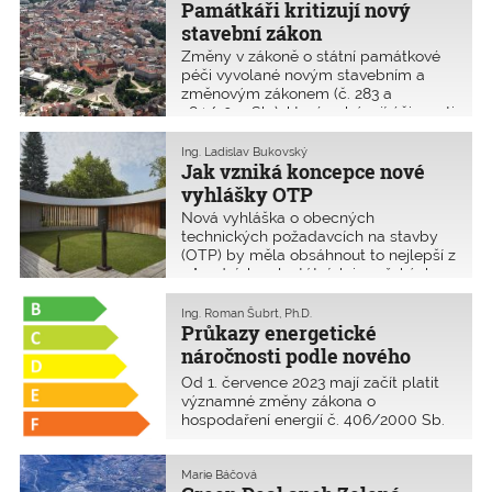
které stavbě stavbyvedoucí skutečně
Památkáři kritizují nový
působí a na které nikoliv nebo jen
stavební zákon
„papírově“.
Změny v zákoně o státní památkové
péči vyvolané novým stavebním a
změnovým zákonem (č. 283 a
284/2021 Sb.), které nabývají účinnosti
1. července 2023, jsou relativně velké a
dotýkají se několika základních okruhů
Ing. Ladislav Bukovský
problémů. Asi nejvíce kontroverzní je
Jak vzniká koncepce nové
zrušení ochranných pásem podle
vyhlášky OTP
zákona o státní památkové péči.
Nová vyhláška o obecných
Sporným bodem je i přístup k
technických požadavcích na stavby
památkově chráněným územím ve
(OTP) by měla obsáhnout to nejlepší z
stavebním zákoně.
původních celostátních i pražských
předpisů, pokud nejsou již řešeny v
zákoně. K tomu, co chtějí města řešit
Ing. Roman Šubrt, Ph.D.
odchylně, se zatím vyjádřila jen
Průkazy energetické
Ostrava a Opava. Vzhledem
náročnosti podle nového
k notifikaci v EU musí projít
stavebního zákona
Od 1. července 2023 mají začít platit
meziresortním připomínkovým řízení
významné změny zákona o
asi do dubna 2022. Její návrh by proto
hospodaření energií č. 406/2000 Sb.
měl být připraven do konce roku 2021.
Ty budou mít zásadní dopad na
zpracování průkazu energetické
náročnosti budov, které se budou
Marie Báčová